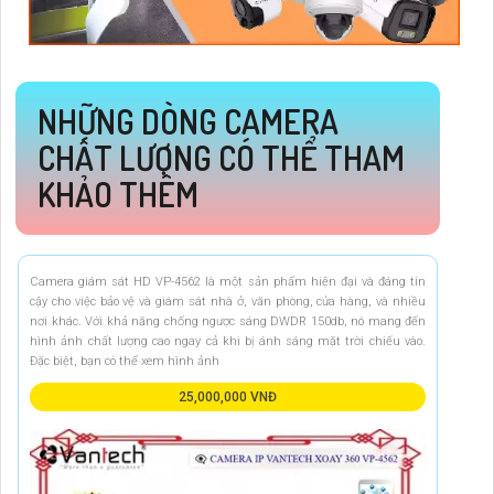
NHỮNG DÒNG CAMERA
CHẤT LƯỢNG CÓ THỂ THAM
KHẢO THÊM
Camera giám sát HD VP-4562 là một sản phẩm hiện đại và đáng tin
cậy cho việc bảo vệ và giám sát nhà ở, văn phòng, cửa hàng, và nhiều
nơi khác. Với khả năng chống ngược sáng DWDR 150db, nó mang đến
hình ảnh chất lượng cao ngay cả khi bị ánh sáng mặt trời chiếu vào.
Đặc biệt, bạn có thể xem hình ảnh
25,000,000 VNĐ