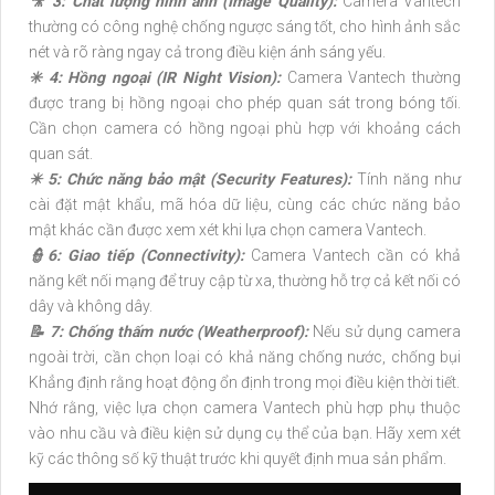
🎥 3: Chất lượng hình ảnh (Image Quality):
Camera Vantech
thường có công nghệ chống ngược sáng tốt, cho hình ảnh sắc
nét và rõ ràng ngay cả trong điều kiện ánh sáng yếu.
✳️ 4: Hồng ngoại (IR Night Vision):
Camera Vantech thường
được trang bị hồng ngoại cho phép quan sát trong bóng tối.
Cần chọn camera có hồng ngoại phù hợp với khoảng cách
quan sát.
✴️ 5: Chức năng bảo mật (Security Features):
Tính năng như
cài đặt mật khẩu, mã hóa dữ liệu, cùng các chức năng bảo
mật khác cần được xem xét khi lựa chọn camera Vantech.
👮6: Giao tiếp (Connectivity):
Camera Vantech cần có khả
năng kết nối mạng để truy cập từ xa, thường hỗ trợ cả kết nối có
dây và không dây.
📝 7: Chống thấm nước (Weatherproof):
Nếu sử dụng camera
ngoài trời, cần chọn loại có khả năng chống nước, chống bụi
Khẳng định rằng hoạt động ổn định trong mọi điều kiện thời tiết.
Nhớ rằng, việc lựa chọn camera Vantech phù hợp phụ thuộc
vào nhu cầu và điều kiện sử dụng cụ thể của bạn. Hãy xem xét
kỹ các thông số kỹ thuật trước khi quyết định mua sản phẩm.