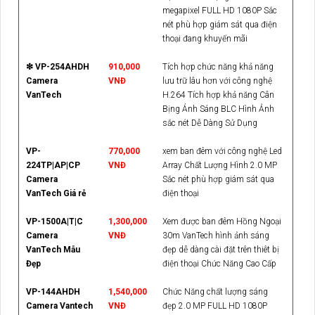
megapixel FULL HD 1080P Sắc
nét phù hợp giám sát qua điện
thoại đang khuyến mãi
❇ VP-254AHDH
910,000
Tích hợp chức năng khả năng
Camera
VNĐ
lưu trữ lâu hơn với công nghệ
VanTech
H.264 Tích hợp khả năng Cân
Bịng Ánh Sáng BLC Hình Ảnh
sắc nét Dễ Dàng Sử Dụng
VP-
770,000
xem ban đêm với công nghệ Led
224TP|AP|CP
VNĐ
Array Chất Lượng Hình 2.0 MP
Camera
Sắc nét phù hợp giám sát qua
VanTech Giá rẻ
điện thoại
VP-1500A|T|C
1,300,000
Xem được ban đêm Hồng Ngoại
Camera
VNĐ
30m VanTech hình ảnh sáng
VanTech Mẫu
đẹp dễ dàng cài đặt trên thiêt bị
Đẹp
điện thoại Chức Năng Cao Cấp
VP-144AHDH
1,540,000
Chức Năng chất lượng sáng
Camera Vantech
VNĐ
đẹp 2.0 MP FULL HD 1080P