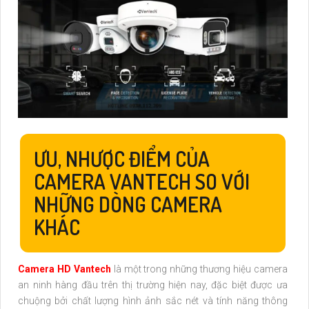
ƯU, NHƯỢC ĐIỂM CỦA
CAMERA VANTECH SO VỚI
NHỮNG DÒNG CAMERA
KHÁC
Camera HD Vantech
là một trong những thương hiệu camera
an ninh hàng đầu trên thị trường hiện nay, đặc biệt được ưa
chuộng bởi chất lượng hình ảnh sắc nét và tính năng thông