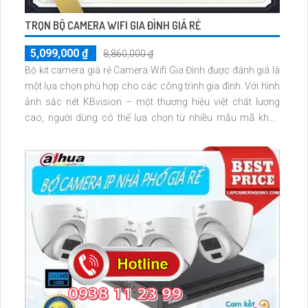
TRỌN BỘ CAMERA WIFI GIA ĐÌNH GIÁ RẺ
5,099,000 ₫
8,860,000 ₫
Bộ kit camera giá rẻ Camera Wifi Gia Đình được đánh giá là
một lựa chọn phù hợp cho các công trình gia đình. Với hình
ảnh sắc nét KBvision – một thương hiệu việt chất lượng
cao, người dùng có thể lựa chọn từ nhiều mẫu mã khác
nhau