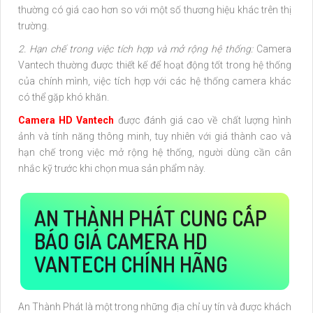
thường có giá cao hơn so với một số thương hiệu khác trên thị
trường.
2. Hạn chế trong việc tích hợp và mở rộng hệ thống:
Camera
Vantech thường được thiết kế để hoạt động tốt trong hệ thống
của chính mình, việc tích hợp với các hệ thống camera khác
có thể gặp khó khăn.
Camera HD Vantech
được đánh giá cao về chất lượng hình
ảnh và tính năng thông minh, tuy nhiên với giá thành cao và
hạn chế trong việc mở rộng hệ thống, người dùng cần cân
nhắc kỹ trước khi chọn mua sản phẩm này.
AN THÀNH PHÁT CUNG CẤP
BÁO GIÁ CAMERA HD
VANTECH CHÍNH HÃNG
An Thành Phát là một trong những địa chỉ uy tín và được khách