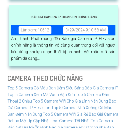
BÁO GIÁ CAMERA IP HIKVISION CHÍNH HÃNG
Lần xem: 10612
3/29/2024 9:10:58 AM
An Thành Phát mang đến Báo giá Camera IP Hikvision
chính hãng là thông tin vô cùng quan trọng đối với người
tiêu dùng khi lựa chọn thiết bị an ninh. Với mẫu mã sản
phẩm đa dạng...
CAMERA THEO CHỨC NĂNG
Top 5 Camera Có Màu Ban Đêm Siêu Sáng
Báo Giá Camera IP
Top 5 Camera Xem Mã Vạch Vận Đơn
Top 5 Camera Đàm
Thoại 2 Chiều
Top 5 Camera Wifi Cho Gia Đình Nên Dùng
Báo
Giá Camera IP Hikvision
Top 5 Camera Nhà Xưởng Có Màu
Ban Đêm Nên Dùng
Top 5 Camera Wifi Giá Rẻ
Báo Giá Camera
Dahua Mới Up Cập Nhật
Loại Camera Tốt Nhất
Top Camera
Sắc Nét Giá Rẻ Ổn Định
Báo giá camera ezviz trong nhà
Báo