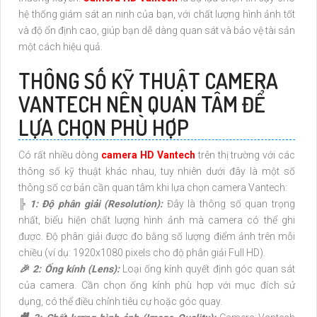
hệ thống giám sát an ninh của bạn, với chất lượng hình ảnh tốt
và độ ổn định cao, giúp bạn dễ dàng quan sát và bảo vệ tài sản
một cách hiệu quả.
THÔNG SỐ KỸ THUẬT CAMERA
VANTECH NÊN QUAN TÂM ĐỂ
LỰA CHỌN PHÙ HỢP
Có rất nhiều dòng
camera HD Vantech
trên thị trường với các
thông số kỹ thuật khác nhau, tuy nhiên dưới đây là một số
thông số cơ bản cần quan tâm khi lựa chọn camera Vantech:
╠ 1: Độ phân giải (Resolution):
Đây là thông số quan trọng
nhất, biểu hiện chất lượng hình ảnh mà camera có thể ghi
được. Độ phân giải được đo bằng số lượng điểm ảnh trên mỗi
chiều (ví dụ: 1920x1080 pixels cho độ phân giải Full HD).
️🎉 2: Ống kính (Lens):
Loại ống kính quyết định góc quan sát
của camera. Cần chọn ống kính phù hợp với mục đích sử
dụng, có thể điều chỉnh tiêu cự hoặc góc quay.