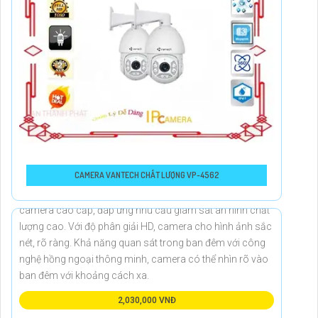
Bài Viết Hữu Ích Có Thể Bạn Quan Tâm : Báo Giá Camera Hd Vantech
Chính Hãng
Chọn Camera Lắp Cho Văn Phòng Phù Hợp
Lắp Đặt Hệ Thống Camera Giám Sát Văn Phòng
Lắp Đặt Camera Văn Phòng Giá Rẻ
CAMERA VANTECH CHẤT LƯỢNG VP-4562
Sản phẩm Camera An Ninh HD VP-410SA|ST|SC là dòng
camera cao cấp, đáp ứng nhu cầu giám sát an ninh chất
lượng cao. Với độ phân giải HD, camera cho hình ảnh sắc
nét, rõ ràng. Khả năng quan sát trong ban đêm với công
nghệ hồng ngoại thông minh, camera có thể nhìn rõ vào
ban đêm với khoảng cách xa.
2,030,000 VNĐ