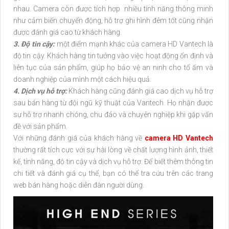
nhau. Camera còn được tích hợp nhiều tính năng thông minh
như cảm biến chuyển động, hỗ trợ ghi hình đêm tốt cũng nhận
được đánh giá cao từ khách hàng.
3. Độ tin cậy:
một điểm mạnh khác của camera HD Vantech là
độ tin cậy. Khách hàng tin tưởng vào việc hoạt động ổn định và
liên tục của sản phẩm, giúp họ bảo vệ an ninh cho tổ ấm và
doanh nghiệp của mình một cách hiệu quả.
4. Dịch vụ hỗ trợ:
Khách hàng cũng đánh giá cao dịch vụ hỗ trợ
sau bán hàng từ đội ngũ kỹ thuật của Vantech. Họ nhận được
sự hỗ trợ nhanh chóng, chu đáo và chuyên nghiệp khi gặp vấn
đề với sản phẩm.
Với những đánh giá của khách hàng về
camera HD Vantech
thường rất tích cực với sự hài lòng về chất lượng hình ảnh, thiết
kế, tính năng, độ tin cậy và dịch vụ hỗ trợ. Để biết thêm thông tin
chi tiết và đánh giá cụ thể, bạn có thể tra cứu trên các trang
web bán hàng hoặc diễn đàn người dùng.