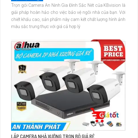
Trọn gói Camera An Ninh Gia Đình Sắc Nét của KBvision là
giải pháp hoàn hảo cho việc bảo vệ ngôi nhà của bạn. Với
chiết khấu cao, sản phẩm này cam kết chất lượng hình ảnh
màu sắc trung thực với giá cả hợp lý
LẮP CAMERA NHÀ XƯỞNG TRỌN BỘ GIÁ RẺ