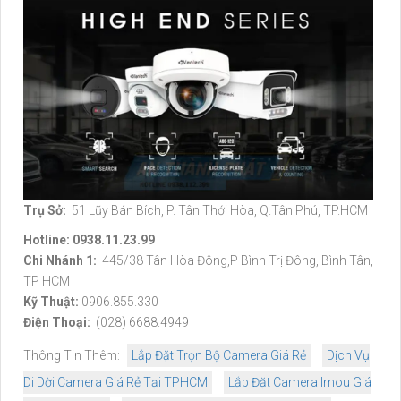
Trụ Sở:
51 Lũy Bán Bích, P. Tân Thới Hòa, Q.Tân Phú, TP.HCM
Hotline: 0938.11.23.99
Chi Nhánh 1:
445/38 Tân Hòa Đông,P Bình Trị Đông, Bình Tân,
TP HCM
Kỹ Thuật:
0906.855.330
Điện Thoại:
(028) 6688.4949
Thông Tin Thêm:
Lắp Đặt Trọn Bộ Camera Giá Rẻ
Dịch Vụ
Di Dời Camera Giá Rẻ Tại TPHCM
Lắp Đặt Camera Imou Giá