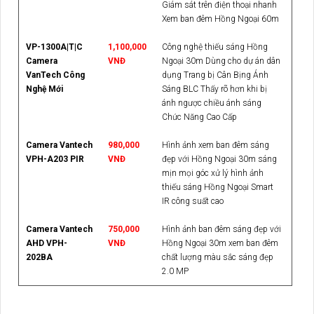
Giám sát trên điện thoại nhanh
Xem ban đêm Hồng Ngoại 60m
VP-1300A|T|C
1,100,000
Công nghệ thiếu sáng Hồng
Camera
VNĐ
Ngoại 30m Dùng cho dự án dân
VanTech Công
dụng Trang bị Cân Bịng Ánh
Nghệ Mới
Sáng BLC Thấy rõ hơn khi bị
ánh ngược chiều ánh sáng
Chức Năng Cao Cấp
Camera Vantech
980,000
Hình ảnh xem ban đêm sáng
VPH-A203 PIR
VNĐ
đẹp với Hồng Ngoại 30m sáng
mịn mọi góc xử lý hình ảnh
thiếu sáng Hồng Ngoại Smart
IR công suất cao
Camera Vantech
750,000
Hình ảnh ban đêm sáng đẹp với
AHD VPH-
VNĐ
Hồng Ngoại 30m xem ban đêm
202BA
chất lượng màu sắc sáng đẹp
2.0 MP