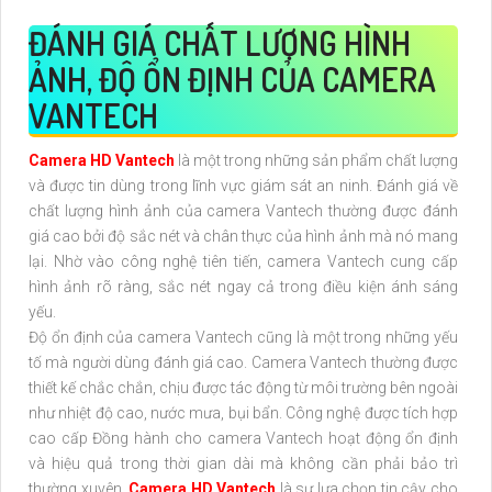
ĐÁNH GIÁ CHẤT LƯỢNG HÌNH
ẢNH, ĐỘ ỔN ĐỊNH CỦA CAMERA
VANTECH
Camera HD Vantech
là một trong những sản phẩm chất lượng
và được tin dùng trong lĩnh vực giám sát an ninh. Đánh giá về
chất lượng hình ảnh của camera Vantech thường được đánh
giá cao bởi độ sắc nét và chân thực của hình ảnh mà nó mang
lại. Nhờ vào công nghệ tiên tiến, camera Vantech cung cấp
hình ảnh rõ ràng, sắc nét ngay cả trong điều kiện ánh sáng
yếu.
Độ ổn định của camera Vantech cũng là một trong những yếu
tố mà người dùng đánh giá cao. Camera Vantech thường được
thiết kế chắc chắn, chịu được tác động từ môi trường bên ngoài
như nhiệt độ cao, nước mưa, bụi bẩn. Công nghệ được tích hợp
cao cấp Đồng hành cho camera Vantech hoạt động ổn định
và hiệu quả trong thời gian dài mà không cần phải bảo trì
thường xuyên.
Camera HD Vantech
là sự lựa chọn tin cậy cho