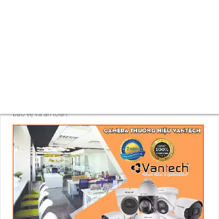
hành đáng tin cậy mỗi ngày.
Sở hữu một hệ thống
camera Vantech
, bạn sẽ được trải
nghiệm không gian an ninh tốt nhất, từ việc giám sát an ninh
cho gia đình đến quản lý hiệu quả cho doanh nghiệp. Với đội
ngũ kỹ thuật giàu kinh nghiệm, hỗ trợ tận tình và chính sách
bảo hành uy tín, camera Vantech mang đến sự an tâm và hài
lòng tuyệt đối cho khách hàng.
Hãy chọn camera Vantech - sự lựa chọn hoàn hảo cho mọi
nhu cầu giám sát an ninh. Để cuộc sống của bạn luôn được
bảo vệ và an toàn.