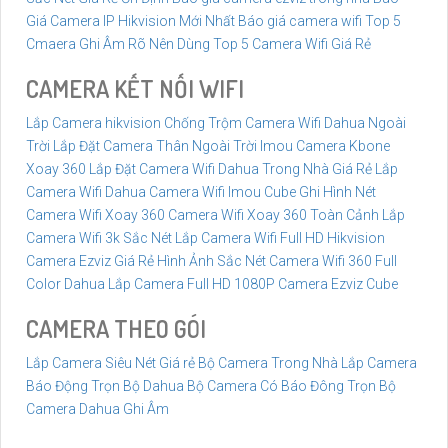
Giá Camera IP Hikvision Mới Nhất
Báo giá camera wifi
Top 5
Cmaera Ghi Âm Rõ Nên Dùng
Top 5 Camera Wifi Giá Rẻ
CAMERA KẾT NỐI WIFI
Lắp Camera hikvision Chống Trộm
Camera Wifi Dahua Ngoài
Trời
Lắp Đặt Camera Thân Ngoài Trời Imou
Camera Kbone
Xoay 360
Lắp Đặt Camera Wifi Dahua Trong Nhà Giá Rẻ
Lắp
Camera Wifi Dahua
Camera Wifi Imou Cube Ghi Hình Nét
Camera Wifi Xoay 360
Camera Wifi Xoay 360 Toàn Cảnh
Lắp
Camera Wifi 3k Sắc Nét
Lắp Camera Wifi Full HD Hikvision
Camera Ezviz Giá Rẻ Hình Ảnh Sắc Nét
Camera Wifi 360 Full
Color Dahua
Lắp Camera Full HD 1080P
Camera Ezviz Cube
CAMERA THEO GÓI
Lắp Camera Siêu Nét Giá rẻ
Bộ Camera Trong Nhà
Lắp Camera
Báo Động Trọn Bộ Dahua
Bộ Camera Có Báo Đông
Trọn Bộ
Camera Dahua Ghi Âm