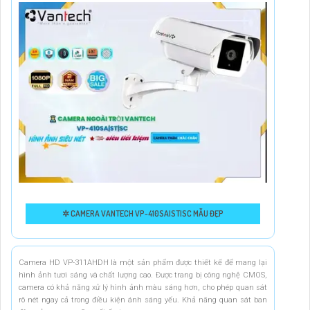
✲ CAMERA VANTECH VP-410SA|ST|SC MẪU ĐẸP
Camera HD VP-311AHDH là một sản phẩm được thiết kế để mang lại
hình ảnh tươi sáng và chất lượng cao. Được trang bị công nghệ CMOS,
camera có khả năng xử lý hình ảnh màu sáng hơn, cho phép quan sát
rõ nét ngay cả trong điều kiện ánh sáng yếu. Khả năng quan sát ban