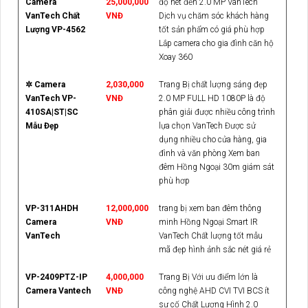
Camera
25,000,000
độ nét đến 2.0 MP VanTech
VanTech Chất
VNĐ
Dịch vụ chăm sóc khách hàng
Lượng VP-4562
tốt sản phẩm có giá phù hợp
Lắp camera cho gia đình căn hộ
Xoay 360
✲ Camera
2,030,000
Trang Bị chất lượng sáng đẹp
VanTech VP-
VNĐ
2.0 MP FULL HD 1080P là độ
410SA|ST|SC
phân giải được nhiều công trình
Mẫu Đẹp
lựa chọn VanTech Được sử
dụng nhiều cho cửa hàng, gia
đình và văn phòng Xem ban
đêm Hồng Ngoại 30m giám sát
phù hơp
VP-311AHDH
12,000,000
trang bị xem ban đêm thông
Camera
VNĐ
minh Hồng Ngoại Smart IR
VanTech
VanTech Chất lượng tốt mẫu
mã đẹp hình ảnh sắc nét giá rẻ
VP-2409PTZ-IP
4,000,000
Trang Bị Với ưu điểm lớn là
Camera Vantech
VNĐ
công nghệ AHD CVI TVI BCS ít
sự cố Chất Lượng Hình 2.0