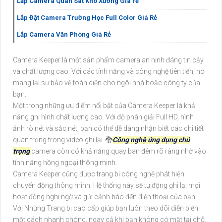
Lắp Camera Quan Sát Kho Xưởng Giá rẻ
Lắp Đặt Camera Trường Học Full Color Giá Rẻ
Lắp Camera Văn Phòng Giá Rẻ
Camera Keeper là một sản phẩm camera an ninh đáng tin cậy
và chất lượng cao. Với các tính năng và công nghệ tiên tiến, nó
mang lại sự bảo vệ toàn diện cho ngôi nhà hoặc công ty của
bạn.
Một trong những ưu điểm nổi bật của Camera Keeper là khả
năng ghi hình chất lượng cao. Với độ phân giải Full HD, hình
ảnh rõ nét và sắc nét, bạn có thể dễ dàng nhận biết các chi tiết
quan trọng trong video ghi lại. 🐉️
Công nghệ ứng dụng chú
trọng
camera còn có khả năng quay ban đêm rõ ràng nhờ vào
tính năng hồng ngoại thông minh.
Camera Keeper cũng được trang bị công nghệ phát hiện
chuyển động thông minh. Hệ thống này sẽ tự động ghi lại mọi
hoạt động nghi ngờ và gửi cảnh báo đến điện thoại của bạn.
Với Những Trang bị cao cấp giúp bạn luôn theo dõi diễn biến
một cách nhanh chóng, ngay cả khi bạn không có mặt tại chỗ.