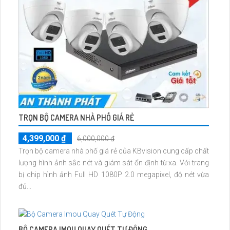
TRỌN BỘ CAMERA NHÀ PHỐ GIÁ RẺ
4,399,000 ₫
6,000,000 ₫
Trọn bộ camera nhà phố giá rẻ của KBvision cung cấp chất
lượng hình ảnh sắc nét và giám sát ổn định từ xa. Với trang
bị chip hình ảnh Full HD 1080P 2.0 megapixel, độ nét vừa
đủ...
BỘ CAMERA IMOU QUAY QUÉT TỰ ĐỘNG