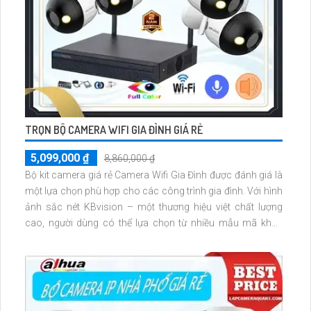
TRỌN BỘ CAMERA WIFI GIA ĐÌNH GIÁ RẺ
5,099,000 ₫
8,860,000 ₫
Bộ kit camera giá rẻ Camera Wifi Gia Đình được đánh giá là
một lựa chọn phù hợp cho các công trình gia đình. Với hình
ảnh sắc nét KBvision – một thương hiệu việt chất lượng
cao, người dùng có thể lựa chọn từ nhiều mẫu mã khác
nhau