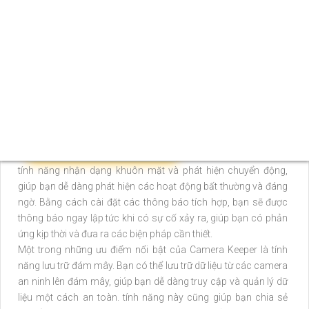
tuyến từ bất kỳ đâu, bất kỳ khi nào chỉ với một chiếc điện thoại
thông minh hoặc máy tính.
Hệ thống giám sát từ xa của Camera Keeper cho phép bạn
theo dõi và điều khiển camera an ninh từ xa, bất kể bạn có ở
đâu trên thế giới. Bạn có thể xem hình ảnh một cách rõ ràng và
chất lượng cao, cho phép bạn nhận biết và giám sát mọi sự
kiện xảy ra trong khu vực được giám sát.
👌
Điểm nhấn khác có thể đánh giá
Camera Keeper cung cấp
tính năng nhận dạng khuôn mặt và phát hiện chuyển động,
giúp bạn dễ dàng phát hiện các hoạt động bất thường và đáng
ngờ. Bằng cách cài đặt các thông báo tích hợp, bạn sẽ được
thông báo ngay lập tức khi có sự cố xảy ra, giúp bạn có phản
ứng kịp thời và đưa ra các biện pháp cần thiết.
Một trong những ưu điểm nổi bật của Camera Keeper là tính
năng lưu trữ đám mây. Bạn có thể lưu trữ dữ liệu từ các camera
an ninh lên đám mây, giúp bạn dễ dàng truy cập và quản lý dữ
liệu một cách an toàn. tính năng này cũng giúp bạn chia sẻ