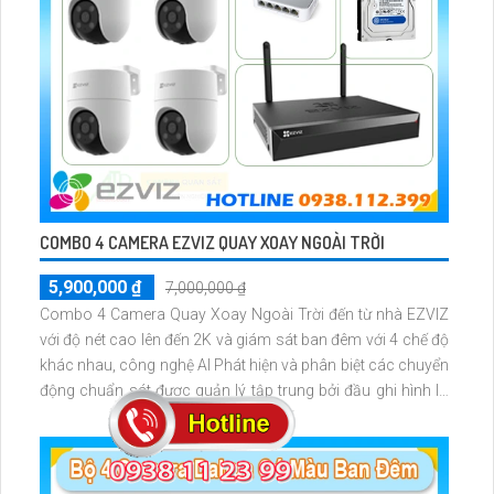
COMBO 4 CAMERA EZVIZ QUAY XOAY NGOÀI TRỜI
5,900,000 ₫
7,000,000 ₫
Combo 4 Camera Quay Xoay Ngoài Trời đến từ nhà EZVIZ
với độ nét cao lên đến 2K và giám sát ban đêm với 4 chế độ
khác nhau, công nghệ AI Phát hiện và phân biệt các chuyển
động chuẩn sát được quản lý tập trung bởi đầu ghi hình IP
WiFi