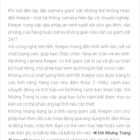
Khi nói đến lắp đặt camera giám sát, không thể không nhắc
đến Keeper - một hệ thống camera hiện đại và chuyên nghiệp.
Keeper cung cấp giải pháp an ninh tuyệt vời cho gia đình, văn
phòng, cửa hàng hoặc bất kỳ không gian nào cần sự giám sát
24/7.
Với công nghệ tiên tiến, Keeper mang đến hình ảnh sắc nét và
chất lượng cao, giúp bạn Chắc chắn rằng an toàn và an ninh.
Hệ thống camera Keeper có thể giám sát từ xa và ghi lại toàn
bộ hoạt động, cho phép bạn xem lại thông tin bất cứ lúc nào.
Không chỉ có chất lượng hình ảnh tốt, Keeper còn được trang bị
các tính năng nâng cao như đàm thoại 2 chiều, cảnh báo
chuyển động và tích hợp với hệ thống cảnh báo khẩn cấp. Với
Những Trang bị cao cấp giúp bạn luôn nắm bắt được mọi sự
kiện và có thể phản ứng kịp thời nếu cần thiết.
Không những dừng lại ở tính năng giám sát, Keeper còn cho
phép bạn theo dõi các hoạt động qua ứng dụng trên điện thoại
di động hoặc máy tính. Bạn có thể xem trực tiếp hoặc xem lại
các bản ghi, từ bất kỳ đâu và bất kỳ khi nào. 👁
Với Những Trang
bị cao cấp
mang lại sự linh hoạt và tiện lợi cho người dùng.