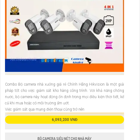
Combo Bộ camera nhà xưởng giá rẻ Chính Hãng Hikvision là một giải
pháp tốt cho việc giám sát kho hàng công trình. Với khả năng chống
nước, bộ camera này hoạt động ổn định trong mọi điều kiện thời tiết, kể
cả khi mưa hoặc có môi trường ẩm ướt.
Việc giám sát qua mạng điện thoại cũng trở nên
6,093,200 VNĐ
BỘ CAMERA SIÊU NÉT CHO NHÀ MÁY