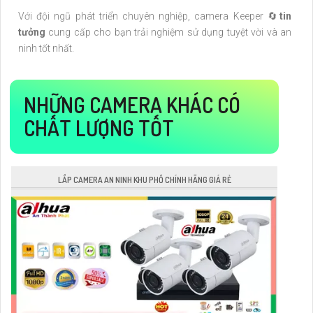
Với đội ngũ phát triển chuyên nghiệp, camera Keeper 🔄
tin
tưởng
cung cấp cho bạn trải nghiệm sử dụng tuyệt vời và an
ninh tốt nhất.
NHỮNG CAMERA KHÁC CÓ
CHẤT LƯỢNG TỐT
LẮP CAMERA AN NINH KHU PHỐ CHÍNH HÃNG GIÁ RẺ