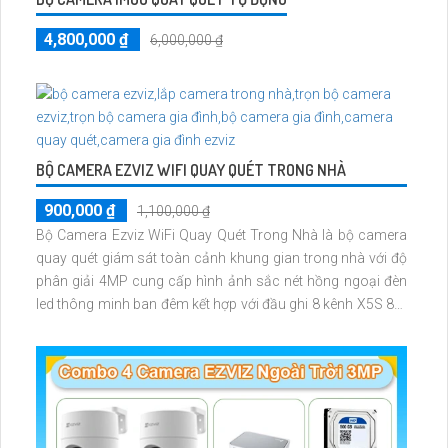
4,800,000 ₫
6,000,000 ₫
BỘ CAMERA EZVIZ WIFI QUAY QUÉT TRONG NHÀ
900,000 ₫
1,100,000 ₫
Bộ Camera Ezviz WiFi Quay Quét Trong Nhà là bộ camera
quay quét giám sát toàn cảnh khung gian trong nhà với độ
phân giải 4MP cung cấp hình ảnh sắc nét hồng ngoại đèn
led thông minh ban đêm kết hợp với đầu ghi 8 kênh X5S 8W
và ổ cứng 500GB giúp lưu trũ dữ liệu lâu dài