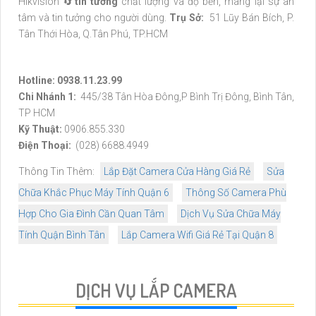
Hikvision 🔄
tin tưởng
chất lượng và độ bền, mang lại sự an
tâm và tin tưởng cho người dùng.
Trụ Sở:
51 Lũy Bán Bích, P.
Tân Thới Hòa, Q.Tân Phú, TP.HCM
Hotline: 0938.11.23.99
Chi Nhánh 1:
445/38 Tân Hòa Đông,P Bình Trị Đông, Bình Tân,
TP HCM
Kỹ Thuật:
0906.855.330
Điện Thoại:
(028) 6688.4949
Thông Tin Thêm:
Lắp Đặt Camera Cửa Hàng Giá Rẻ
Sửa
Chữa Khắc Phục Máy Tính Quận 6
Thông Số Camera Phù
Hợp Cho Gia Đình Cần Quan Tâm
Dịch Vụ Sửa Chữa Máy
Tính Quận Bình Tân
Lắp Camera Wifi Giá Rẻ Tại Quận 8
DỊCH VỤ LẮP CAMERA