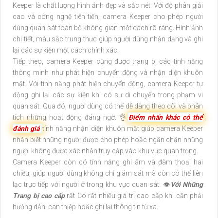
Keeper là chất lượng hình ảnh đẹp và sắc nét. Với độ phân giải
cao và công nghệ tiên tiến, camera Keeper cho phép người
dùng quan sát toàn bộ không gian một cách rõ ràng. Hình ảnh
chi tiết, màu sắc trung thực giúp người dùng nhận dạng và ghi
lại các sự kiện một cách chính xác.
Tiếp theo, camera Keeper cũng được trang bị các tính năng
thông minh như phát hiện chuyển động và nhận diện khuôn
mặt. Với tính năng phát hiện chuyển động, camera Keeper tự
động ghi lại các sự kiện khi có sự di chuyển trong phạm vi
quan sát. Qua đó, người dùng có thể dễ dàng theo dõi và phân
tích những hoạt động đáng ngờ. 👌
Điểm nhấn khác có thể
đánh giá
tính năng nhận diện khuôn mặt giúp camera Keeper
nhận biết những người được cho phép hoặc ngăn chặn những
người không được xác nhận truy cập vào khu vực quan trọng.
Camera Keeper còn có tính năng ghi âm và đàm thoại hai
chiều, giúp người dùng không chỉ giám sát mà còn có thể liên
lạc trực tiếp với người ở trong khu vực quan sát. 👁
Với Những
Trang bị cao cấp
rất Có rất nhiều giá trị cao cấp khi cần phải
hướng dẫn, can thiệp hoặc ghi lại thông tin từ xa.