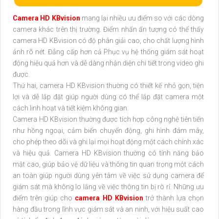
Camera HD KBvision
mang lại nhiều ưu điểm so với các dòng
camera khác trên thị trường. Điểm nhấn ấn tượng có thể thấy
camera HD KBvision có độ phân giải cao, cho chất lượng hình
ảnh rõ nét. Đẳng cấp hơn cả Phục vụ hệ thống giám sát hoạt
động hiệu quả hơn và dễ dàng nhận diện chi tiết trong video ghi
được.
Thứ hai, camera HD KBvision thường có thiết kế nhỏ gọn, tiện
lợi và dễ lắp đặt giúp người dùng có thể lắp đặt camera một
cách linh hoạt và tiết kiệm không gian.
Camera HD KBvision thường được tích hợp công nghệ tiên tiến
như hồng ngoại, cảm biến chuyển động, ghi hình đám mây,
cho phép theo dõi và ghi lại mọi hoạt động một cách chính xác
và hiệu quả. Camera HD KBvision thường có tính năng bảo
mật cao, giúp bảo vệ dữ liệu và thông tin quan trọng một cách
an toàn giúp người dùng yên tâm về việc sử dụng camera để
giám sát mà không lo lắng về việc thông tin bị rò rỉ. Những ưu
điểm trên giúp cho
camera HD KBvision
trở thành lựa chọn
hàng đầu trong lĩnh vực giám sát và an ninh, với hiệu suất cao