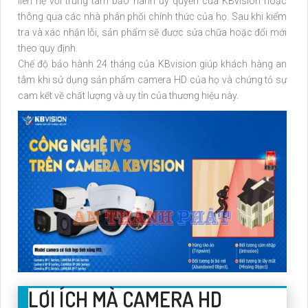
liên hệ với trung tâm bảo hành ủy quyền của KBvision hoặc
thông qua các nhà phân phối chính thức của họ. Sau khi kiểm
tra và xác nhận lỗi, sản phẩm sẽ được sửa chữa hoặc đổi mới
theo quy định.
Chế độ bảo hành 24 tháng của KBvision giúp khách hàng an
tâm khi sử dụng sản phẩm camera HD của họ và chứng tỏ sự
cam kết về chất lượng và uy tín của thương hiệu này.
LỢI ÍCH MÀ CAMERA HD