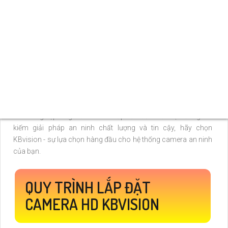
sản phẩm camera chất lượng, đáp ứng được mọi yêu cầu về
an ninh hiện nay.
Camera của KBvision không chỉ được đánh giá cao về chất
lượng hình ảnh rõ nét, mà còn về tính năng thông minh, dễ sử
dụng và linh hoạt trong lắp đặt và vận hành. Đẳng cấp hơn cả
Phục vụ cho việc giám sát và bảo vệ an ninh trở nên hiệu quả
và tiện lợi hơn bao giờ hết.
Với cam kết về sự uy tín, chất lượng và hỗ trợ khách hàng 24/7,
KBvision đã trở thành lựa chọn hàng đầu của nhiều tổ chức,
doanh nghiệp và gia đình trên khắp cả nước. Nếu bạn đang tìm
kiếm giải pháp an ninh chất lượng và tin cậy, hãy chọn
KBvision - sự lựa chọn hàng đầu cho hệ thống camera an ninh
của bạn.
QUY TRÌNH LẮP ĐẶT
CAMERA HD KBVISION