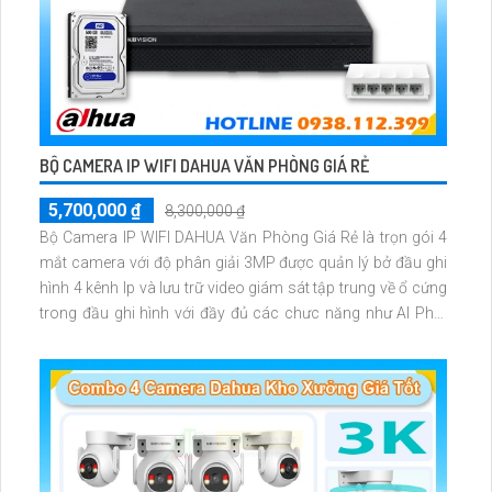
BỘ CAMERA IP WIFI DAHUA VĂN PHÒNG GIÁ RẺ
5,700,000 ₫
8,300,000 ₫
Bộ Camera IP WIFI DAHUA Văn Phòng Giá Rẻ là trọn gói 4
mắt camera với độ phân giải 3MP được quản lý bở đầu ghi
hình 4 kênh Ip và lưu trữ video giám sát tập trung về ổ cứng
trong đầu ghi hình với đầy đủ các chưc năng như AI Phát
hiện chuyển động, đàm thoại âm thanh 2 chiều và giám sát
có màu vào ban đêm