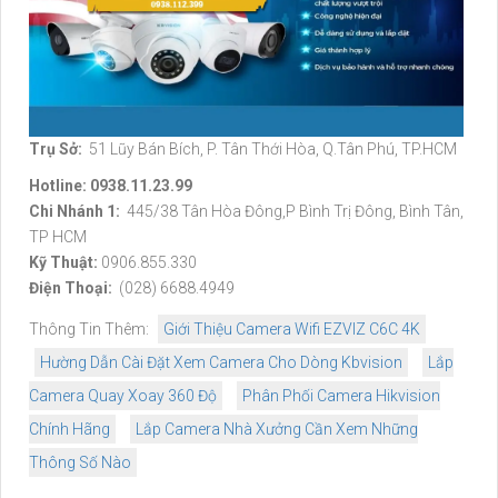
Trụ Sở:
51 Lũy Bán Bích, P. Tân Thới Hòa, Q.Tân Phú, TP.HCM
Hotline: 0938.11.23.99
Chi Nhánh 1:
445/38 Tân Hòa Đông,P Bình Trị Đông, Bình Tân,
TP HCM
Kỹ Thuật:
0906.855.330
Điện Thoại:
(028) 6688.4949
Thông Tin Thêm:
Giới Thiệu Camera Wifi EZVIZ C6C 4K
Hường Dẫn Cài Đặt Xem Camera Cho Dòng Kbvision
Lắp
Camera Quay Xoay 360 Độ
Phân Phối Camera Hikvision
Chính Hãng
Lắp Camera Nhà Xưởng Cần Xem Những
Thông Số Nào