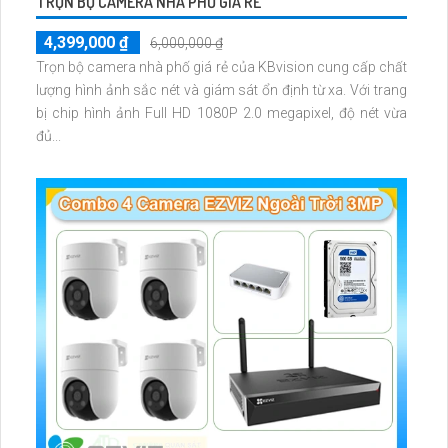
TRỌN BỘ CAMERA NHÀ PHỐ GIÁ RẺ
4,399,000 ₫
6,000,000 ₫
Trọn bộ camera nhà phố giá rẻ của KBvision cung cấp chất
lượng hình ảnh sắc nét và giám sát ổn định từ xa. Với trang
bị chip hình ảnh Full HD 1080P 2.0 megapixel, độ nét vừa
đủ...