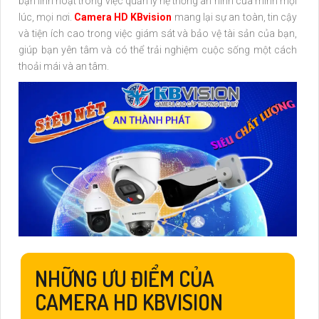
bạn linh hoạt trong việc quản lý hệ thống an ninh của mình mọi
lúc, mọi nơi.
Camera HD KBvision
mang lại sự an toàn, tin cậy
và tiện ích cao trong việc giám sát và bảo vệ tài sản của bạn,
giúp bạn yên tâm và có thể trải nghiệm cuộc sống một cách
thoải mái và an tâm.
NHỮNG ƯU ĐIỂM CỦA
CAMERA HD KBVISION