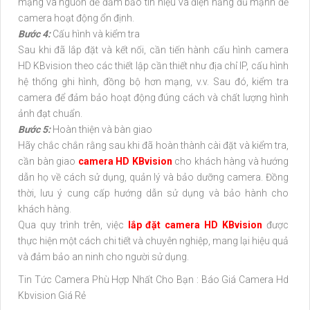
mạng và nguồn để đảm bảo tín hiệu và điện năng đủ mạnh để
camera hoạt động ổn định.
Bước 4:
Cấu hình và kiểm tra
Sau khi đã lắp đặt và kết nối, cần tiến hành cấu hình camera
HD KBvision theo các thiết lập cần thiết như địa chỉ IP, cấu hình
hệ thống ghi hình, đồng bộ hơn mạng, v.v. Sau đó, kiểm tra
camera để đảm bảo hoạt động đúng cách và chất lượng hình
ảnh đạt chuẩn.
Bước 5:
Hoàn thiện và bàn giao
Hãy chắc chắn rằng sau khi đã hoàn thành cài đặt và kiểm tra,
cần bàn giao
camera HD KBvision
cho khách hàng và hướng
dẫn họ về cách sử dụng, quản lý và bảo dưỡng camera. Đồng
thời, lưu ý cung cấp hướng dẫn sử dụng và bảo hành cho
khách hàng.
Qua quy trình trên, việc
lắp đặt camera HD KBvision
được
thực hiện một cách chi tiết và chuyên nghiệp, mang lại hiệu quả
và đảm bảo an ninh cho người sử dụng.
Tin Tức Camera Phù Hợp Nhất Cho Bạn : Báo Giá Camera Hd
Kbvision Giá Rẻ