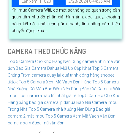
Lần xem: 11820
3/28/2024 8:44:36 AM
Khi mua Camera Wifi, có một số thông số quan trọng cần
quan tâm như độ phân giải hình ảnh, góc quay, khoảng
cách kết nối, chất lượng âm thanh, tính năng cảm biến
chuyển động, khả...
CAMERA THEO CHỨC NĂNG
Top 5 Camera Cho Kho Hàng Nên Dùng
camera nhìn mã vận
đơn
Báo Giá Camera Dahua Mới Up Cập Nhật
Top 5 Camera
Chống Trộm
camera quay lại quá trình đóng hàng shopee
tiktok
Top 5 Camera Xem Mã Vạch Đơn Hàng
Top 5 Camera
Nhà Xưởng Có Màu Ban Đêm Nên Dùng
Báo Giá Camera Wifi
Imou
Loại camera nào tốt nhất giá rẻ
Top 5 Camera Cho Kho
Hàng
bảng báo giá camera ip dahua
Báo Giá Camera imou
Trong Nhà
Top 5 Camera nhà Xưởng Nên Dùng
Báo giá
camera 2 mắt imou
Top 5 Camera Xem Mã Vạch Vận Đơn
camera xem được mã vận đơn