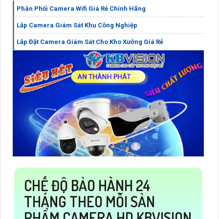
Phân Phối Camera Wifi Giá Rẻ Chính Hãng
Lắp Camera Giám Sát Khu Công Nghiệp
Lắp Đặt Camera Giám Sát Cho Kho Xưởng Giá Rẻ
CHẾ ĐỘ BẢO HÀNH 24
THÁNG THEO MỖI SẢN
PHẨM CAMERA HD KBVISION