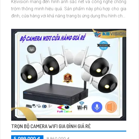
KBvision mang đến hình ảnh sắc nét và công nghệ chống
trộm thông minh hiệu quả. Sản phẩm này phù hợp cho gia
đình, cửa hàng với khả năng trang bị ứng dụng thu hình chất
lượng cao
TRỌN BỘ CAMERA WIFI GIA ĐÌNH GIÁ RẺ
5,099,000 ₫