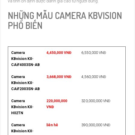
và tính ổn định được đánh giá cao từ người dùng.
NHỮNG MẪU CAMERA KBVISION
PHỔ BIẾN
Camera
4,450,000 VNĐ
6,550,000 VNĐ
KBvision KX-
CAiF4003SN-AB
Camera
3,668,000 VNĐ
4,560,000 VNĐ
KBvision KX-
CAiF2003SN-AB
Camera
220,000,000
320,000,000 VNĐ
KBvision KX-
VNĐ
H02TN
Camera
liên hê
390,000,000 VNĐ
KBvision KX-