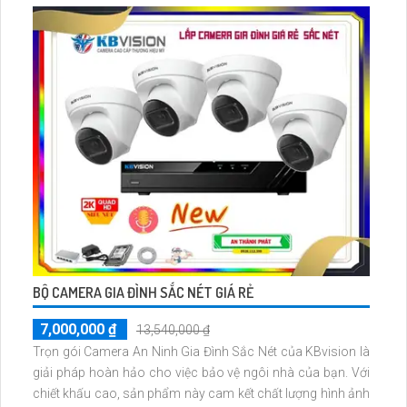
BỘ CAMERA GIA ĐÌNH SẮC NÉT GIÁ RẺ
7,000,000 ₫
13,540,000 ₫
Trọn gói Camera An Ninh Gia Đình Sắc Nét của KBvision là
giải pháp hoàn hảo cho việc bảo vệ ngôi nhà của bạn. Với
chiết khấu cao, sản phẩm này cam kết chất lượng hình ảnh