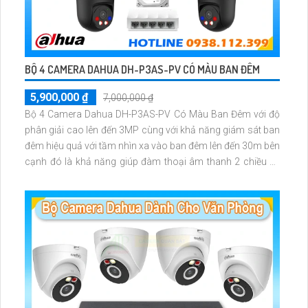
BỘ 4 CAMERA DAHUA DH-P3AS-PV CÓ MÀU BAN ĐÊM
5,900,000 ₫
7,000,000 ₫
Bộ 4 Camera Dahua DH-P3AS-PV Có Màu Ban Đêm với độ
phân giải cao lên đến 3MP cùng với khả năng giám sát ban
đêm hiệu quả với tầm nhìn xa vào ban đêm lên đến 30m bên
cạnh đó là khả năng giúp đàm thoại âm thanh 2 chiều và
báo động răng de chủ động khi phát hiện xâm nhập