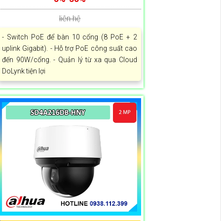
liên hệ
- Switch PoE để bàn 10 cổng (8 PoE + 2
uplink Gigabit). - Hỗ trợ PoE công suất cao
đến 90W/cổng. - Quản lý từ xa qua Cloud
DoLynk tiện lợi