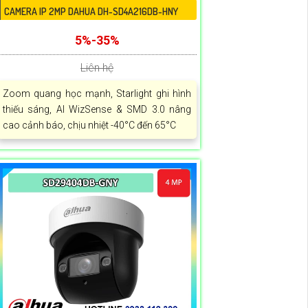
CAMERA IP 2MP DAHUA DH-SD4A216DB-HNY
5%-35%
Liên hệ
Zoom quang học mạnh, Starlight ghi hình
thiếu sáng, AI WizSense & SMD 3.0 nâng
cao cảnh báo, chịu nhiệt -40°C đến 65°C