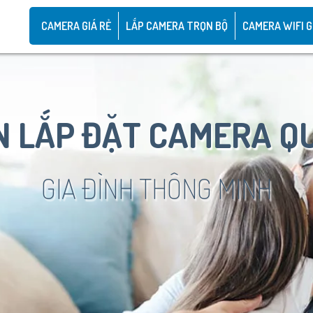
CAMERA GIÁ RẺ
LẮP CAMERA TRỌN BỘ
CAMERA WIFI G
 LẮP ĐẶT CAMERA Q
GIA ĐÌNH THÔNG MINH