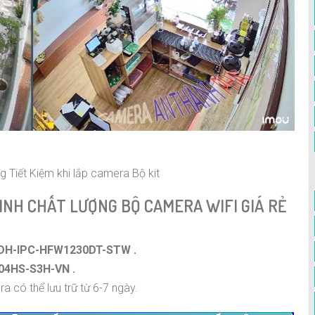
 Tiết Kiệm khi lắp camera Bộ kit
INH CHẤT LƯỢNG BỘ CAMERA WIFI GIÁ RẺ
DH-IPC-HFW1230DT-STW .
04HS-S3H-VN .
 có thể lưu trữ từ 6-7 ngày.