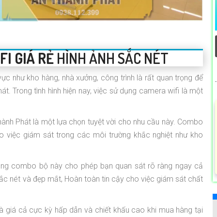
I GIÁ RẺ
HÌNH ẢNH SẮC NÉT
ực như kho hàng, nhà xưởng, công trình là rất quan trọng để
t. Trong tình hình hiện nay, việc sử dụng camera wifi là một
ành Phát là một lựa chọn tuyệt vời cho nhu cầu này. Combo
o việc giám sát trong các môi trường khắc nghiệt như kho
ong combo bộ này cho phép bạn quan sát rõ ràng ngay cả
sắc nét và đẹp mắt, Hoàn toàn tin cậy cho việc giám sát chất
 giá cả cực kỳ hấp dẫn và chiết khấu cao khi mua hàng tại