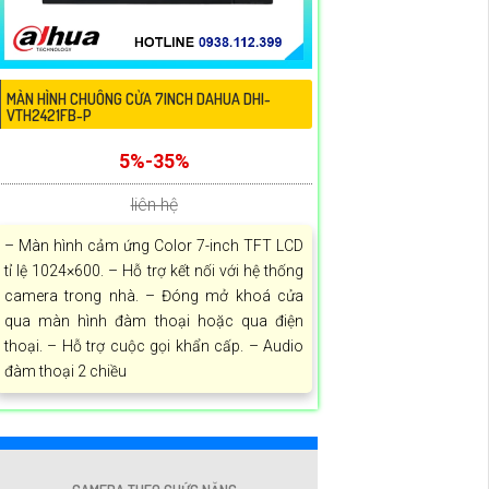
MÀN HÌNH CHUÔNG CỬA 7INCH DAHUA DHI-
VTH2421FB-P
5%-35%
liên hệ
– Màn hình cảm ứng Color 7-inch TFT LCD
tỉ lệ 1024×600. – Hỗ trợ kết nối với hệ thống
camera trong nhà. – Đóng mở khoá cửa
qua màn hình đàm thoại hoặc qua điện
thoại. – Hỗ trợ cuộc gọi khẩn cấp. – Audio
đàm thoại 2 chiều