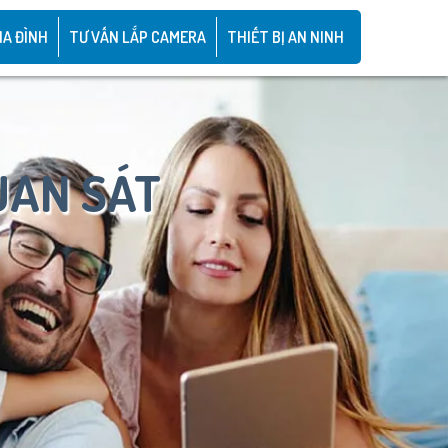
IA ĐÌNH
TƯ VẤN LẮP CAMERA
THIẾT BỊ AN NINH
UAN SÁT