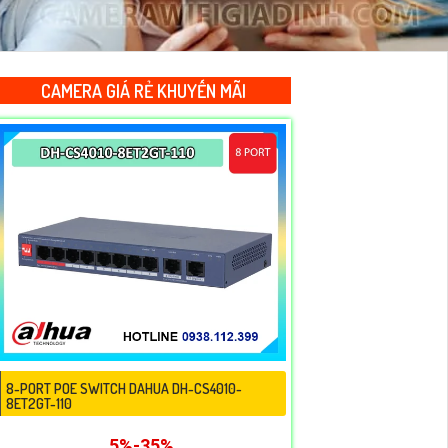
CAMERA GIÁ RẺ KHUYẾN MÃI
8-PORT POE SWITCH DAHUA DH-CS4010-
8ET2GT-110
5%-35%