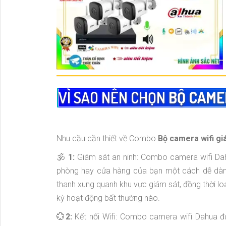
VÌ SAO NÊN CHỌN
BỘ CAMER
Nhu cầu cần thiết về Combo
Bộ camera wifi gi
🕉️
1:
Giám sát an ninh: Combo camera wifi Dahu
phòng hay cửa hàng của bạn một cách dễ dàng
thanh xung quanh khu vực giám sát, đồng thời 
kỳ hoạt động bất thường nào.
💮
2:
Kết nối Wifi: Combo camera wifi Dahua đư