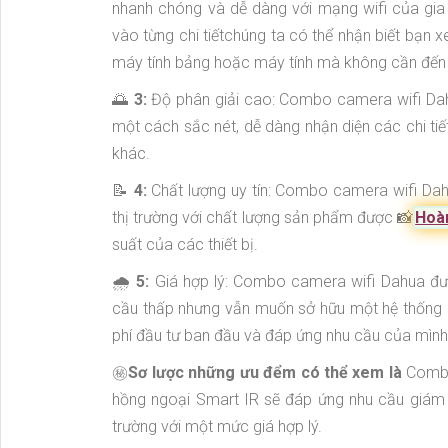
nhanh chóng và dễ dàng với mạng wifi của gi
vào từng chi tiếtchúng ta có thể nhận biết bạn x
máy tính bảng hoặc máy tính mà không cần đến 
🌅
3:
Độ phân giải cao: Combo camera wifi Dahua
một cách sắc nét, dễ dàng nhận diện các chi tiế
khác.
📝
4:
Chất lượng uy tín: Combo camera wifi Dahu
thị trường với chất lượng sản phẩm được 📸
Hoàn
suất của các thiết bị.
🌧️
5:
Giá hợp lý: Combo camera wifi Dahua đượ
cầu thấp nhưng vẫn muốn sở hữu một hệ thống giá
phí đầu tư ban đầu và đáp ứng nhu cầu của mình
㊙️
Sơ lược những ưu đểm có thể xem là
Com
hồng ngoại Smart IR sẽ đáp ứng nhu cầu giám sá
trường với một mức giá hợp lý.