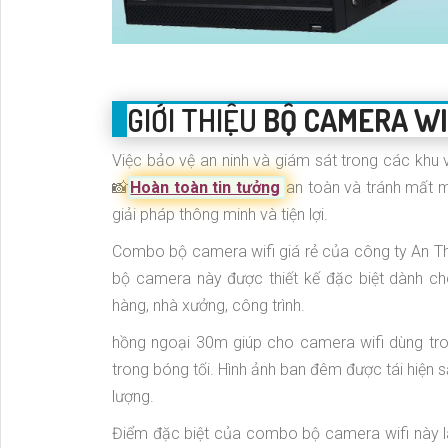
GIỚI THIỆU
BỘ CAMERA WIF
Việc bảo vệ an ninh và giám sát trong các khu v
📸
Hoàn toàn tin tưởng
an toàn và tránh mất má
giải pháp thông minh và tiện lợi.
Combo bộ camera wifi giá rẻ của công ty An Th
bộ camera này được thiết kế đặc biệt dành ch
hàng, nhà xưởng, công trình.
hồng ngoại 30m giúp cho camera wifi dùng tr
trong bóng tối. Hình ảnh ban đêm được tái hiện 
lượng.
Điểm đặc biệt của combo bộ camera wifi này là