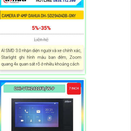
CAMERA IP 4MP DAHUA DH-SD29404DB-GNY
5%-35%
Liên hệ
AI SMD 3.0 nhận diện người và xe chính xác,
Starlight ghi hình màu ban đêm, Zoom
quang 4x quan sát rõ ở nhiều khoảng cách