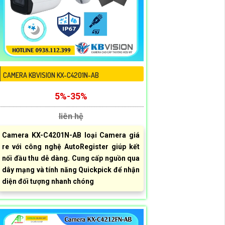
CAMERA KBVISION KX-C4201N-AB
5%-35%
liên hệ
Camera KX-C4201N-AB loại Camera giá
re với công nghệ AutoRegister giúp kết
nối đầu thu dễ dàng. Cung cấp nguồn qua
dây mạng và tính năng Quickpick để nhận
diện đối tượng nhanh chóng