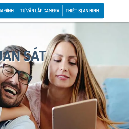
IA ĐÌNH
TƯ VẤN LẮP CAMERA
THIẾT BỊ AN NINH
UAN SÁT