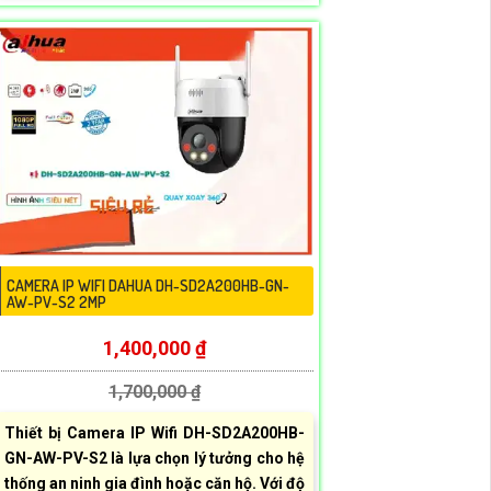
CAMERA IP WIFI DAHUA DH-SD2A200HB-GN-
AW-PV-S2 2MP
1,400,000 ₫
1,700,000 ₫
Thiết bị Camera IP Wifi DH-SD2A200HB-
GN-AW-PV-S2 là lựa chọn lý tưởng cho hệ
thống an ninh gia đình hoặc căn hộ. Với độ