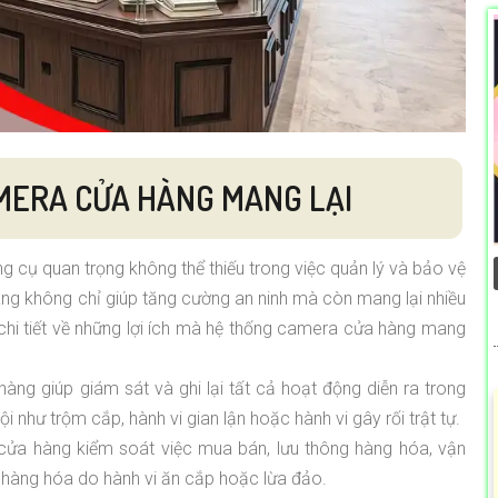
AMERA CỬA HÀNG MANG LẠI
g cụ quan trọng không thể thiếu trong việc quản lý và bảo vệ
ng không chỉ giúp tăng cường an ninh mà còn mang lại nhiều
 chi tiết về những lợi ích mà hệ thống camera cửa hàng mang
ng giúp giám sát và ghi lại tất cả hoạt động diễn ra trong
 như trộm cắp, hành vi gian lận hoặc hành vi gây rối trật tự.
ửa hàng kiểm soát việc mua bán, lưu thông hàng hóa, vận
hàng hóa do hành vi ăn cắp hoặc lừa đảo.