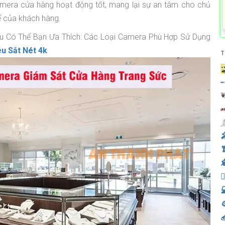
mera cửa hàng hoạt động tốt, mang lại sự an tâm cho chủ
ể của khách hàng.
u Có Thể Bạn Ưa Thích: Các Loại Camera Phù Hợp Sử Dụng
u Sắt Nét 4k
T
️



⚙
