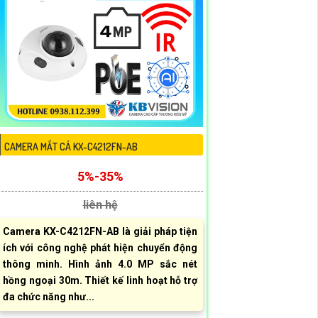
 Hàng
CAMERA MẮT CÁ KX-C4212FN-AB
5%-35%
liên hệ
Camera KX-C4212FN-AB là giải pháp tiện
ích với công nghệ phát hiện chuyển động
thông minh. Hình ảnh 4.0 MP sắc nét
hồng ngoại 30m. Thiết kế linh hoạt hỗ trợ
đa chức năng như...