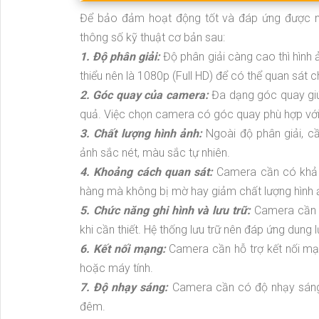
Để bảo đảm hoạt động tốt và đáp ứng được n
thông số kỹ thuật cơ bản sau:
1. Độ phân giải:
Độ phân giải càng cao thì hình 
thiểu nên là 1080p (Full HD) để có thể quan sát ch
2. Góc quay của camera:
Đa dạng góc quay giú
quả. Việc chọn camera có góc quay phù hợp với d
3. Chất lượng hình ảnh:
Ngoài độ phân giải, c
ảnh sắc nét, màu sắc tự nhiên.
4. Khoảng cách quan sát:
Camera cần có khả 
hàng mà không bị mờ hay giảm chất lượng hình 
5. Chức năng ghi hình và lưu trữ:
Camera cần h
khi cần thiết. Hệ thống lưu trữ nên đáp ứng dung
6. Kết nối mạng:
Camera cần hỗ trợ kết nối mạn
hoặc máy tính.
7. Độ nhạy sáng:
Camera cần có độ nhạy sáng 
đêm.