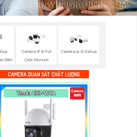
ahua
Camera IP AI Full
Camera Ip AI Dahua
Ban Đêm
Color Kbvision
CAMERA QUAN SÁT CHẤT LƯỢNG