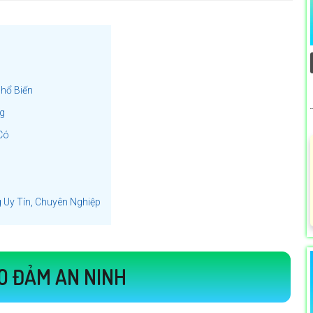
hổ Biến
g
Có
 Uy Tín, Chuyên Nghiệp
ẢO ĐẢM AN NINH