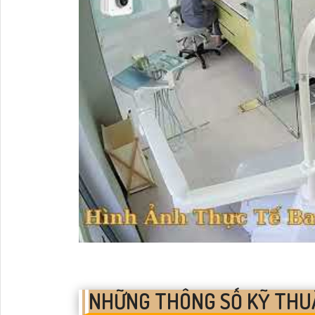
NHỮNG THÔNG SỐ KỸ THU