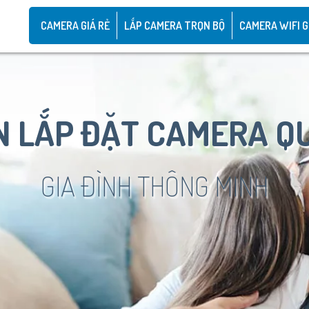
CAMERA GIÁ RẺ
LẮP CAMERA TRỌN BỘ
CAMERA WIFI G
 LẮP ĐẶT CAMERA Q
GIA ĐÌNH THÔNG MINH