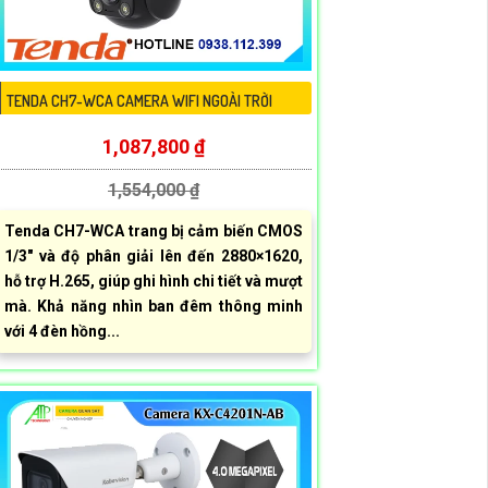
TENDA CH7-WCA CAMERA WIFI NGOÀI TRỜI
1,087,800 ₫
1,554,000 ₫
Tenda CH7-WCA trang bị cảm biến CMOS
1/3" và độ phân giải lên đến 2880×1620,
hỗ trợ H.265, giúp ghi hình chi tiết và mượt
mà. Khả năng nhìn ban đêm thông minh
với 4 đèn hồng...