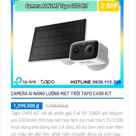
CAMERA AI NĂNG LƯỢNG MẶT TRỜI TAPO C400 KIT
1,399,300 ₫
1,999,000 ₫
Tapo C400 KIT với độ phân giải Full HD 1080P, pin lithium-
ion 5200mAh tích hợp kết hợp tấm pin mặt trời 5,2V/2,5W,
hoạt động trên băng tần 2,4 GHz, hỗ trợ tầm nhìn ban đêm
có màu lên đến 9m, phát hiện chuyển động và con người