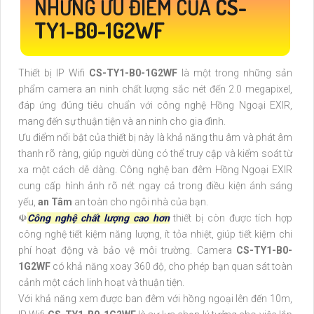
NHỮNG ƯU ĐIỂM CỦA
CS-
TY1-B0-1G2WF
Thiết bị IP Wifi
CS-TY1-B0-1G2WF
là một trong những sản
phẩm camera an ninh chất lượng sắc nét đến 2.0 megapixel,
đáp ứng đúng tiêu chuẩn với công nghệ Hồng Ngoại EXIR,
mang đến sự thuận tiện và an ninh cho gia đình.
Ưu điểm nổi bật của thiết bị này là khả năng thu âm và phát âm
thanh rõ ràng, giúp người dùng có thể truy cập và kiểm soát từ
xa một cách dễ dàng. Công nghệ ban đêm Hồng Ngoại EXIR
cung cấp hình ảnh rõ nét ngay cả trong điều kiện ánh sáng
yếu,
an Tâm
an toàn cho ngôi nhà của bạn.
☫
Công nghệ chất lượng cao hơn
thiết bị còn được tích hợp
công nghệ tiết kiệm năng lượng, ít tỏa nhiệt, giúp tiết kiệm chi
phí hoạt động và bảo vệ môi trường. Camera
CS-TY1-B0-
1G2WF
có khả năng xoay 360 độ, cho phép bạn quan sát toàn
cảnh một cách linh hoạt và thuận tiện.
Với khả năng xem được ban đêm với hồng ngoại lên đến 10m,