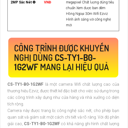
2MP Sắc Nét ❂
VNĐ
megapixel Chất lượng đúng tiêu
chuẩn Xem được ban đêm
Hồng Ngoại 30m Wifi Ezviz
Hình ảnh sáng với công nghệ
mới
CÔNG TRÌNH ĐƯỢC KHUYẾN
NGHỊ DÙNG
CS-TY1-B0-
1G2WF
MANG LẠI HIỆU QUẢ
CS-TY1-B0-1G2WF
là một camera Wifi chất lượng cao của
thương hiệu Ezviz, được thiết kế đặc biệt cho việc sử dụng trong
các công trình xây dựng như cửa hàng và nhà xưởng có diện
tích rộng.
Camera này được trang bị công nghệ sắc nét, cho phép bạn
quan sát và giám sát một cách chi tiết và rõ ràng. Với độ phân
giải cao,
CS-TY1-B0-1G2WF
có khả năng ghi hình chất lượng