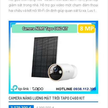
giám sát trong nhà. Hỗ trợ gọi video một chạm đàm thoại
hai chiều và kết nối Wi-Fi ổn định giúp quan sát từ xa. Lưu trữ
linh hoạt qua thẻ microSD tối đa 256GB hoặc lưu đám mây
dễ lắp đặt cho gia đình và văn phòng nhỏ.
CAMERA NĂNG LƯỢNG MẶT TRỜI TAPO C460 KIT
3,079,300 ₫