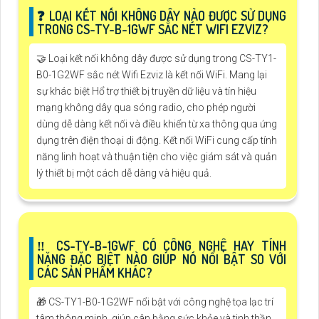
❓ LOẠI KẾT NỐI KHÔNG DÂY NÀO ĐƯỢC SỬ DỤNG
TRONG CS-TY-B-1GWF SẮC NÉT WIFI EZVIZ?
🤝 Loại kết nối không dây được sử dụng trong CS-TY1-
B0-1G2WF sắc nét Wifi Ezviz là kết nối WiFi. Mang lại
sự khác biệt Hổ trợ thiết bị truyền dữ liệu và tín hiệu
mạng không dây qua sóng radio, cho phép người
dùng dễ dàng kết nối và điều khiển từ xa thông qua ứng
dụng trên điện thoại di động. Kết nối WiFi cung cấp tính
năng linh hoạt và thuận tiện cho việc giám sát và quản
lý thiết bị một cách dễ dàng và hiệu quả.
‼️ CS-TY-B-1GWF CÓ CÔNG NGHỆ HAY TÍNH
NĂNG ĐẶC BIỆT NÀO GIÚP NÓ NỔI BẬT SO VỚI
CÁC SẢN PHẨM KHÁC?
🎁 CS-TY1-B0-1G2WF nổi bật với công nghệ tọa lạc trí
tâm thông minh, giúp cân bằng sức khỏe và tinh thần