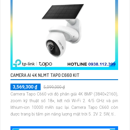
CAMERA AI 4K NLMT TAPO C660 KIT
3,569,300 ₫
5,099,000 ₫
Camera Tapo C660 với độ phân giải 4K 8MP (3840×2160),
zoom kỹ thuật số 18×, kết nối Wi-Fi 2. 4/5 GHz và pin
lithium-ion 10000 mAh sạc lại. Camera Tapo C660 còn
được trang bị tấm pin năng lượng mặt trời 5. 2V 2. 5W, tích
hợp AI phát hiện người, thú cưng, phương tiện, lưu trữ thẻ
microSD tối đa 512 GB