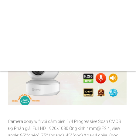
sắc, tái tạo hình ảnh chất lượng cao. Sản phẩm chính hãng tại
An Thành Phát,
an Tâm
chất lượng và dịch vụ hậu mãi uy tín.
Đây thực sự là một lựa chọn tốt cho hệ thống giám sát và an
ninh của bạn.
Camera xoay wifi với cảm biến 1/4 Progressive Scan CMOS
Độ Phân giải Full HD 1920×1080 Ống kính 4mm@ F2.4, view
angle: 85°(chéo), 75° (ngang), 45°(dọc) Xoay 4 chiều (góc