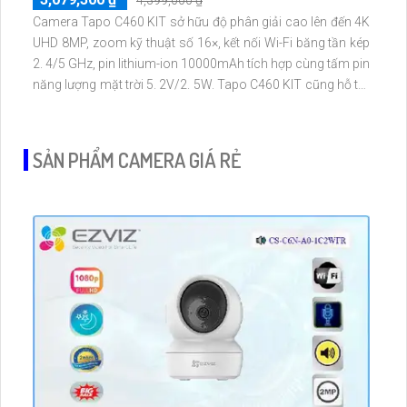
4,399,000 ₫
Camera Tapo C460 KIT sở hữu độ phân giải cao lên đến 4K
UHD 8MP, zoom kỹ thuật số 16×, kết nối Wi-Fi băng tần kép
2. 4/5 GHz, pin lithium-ion 10000mAh tích hợp cùng tấm pin
năng lượng mặt trời 5. 2V/2. 5W. Tapo C460 KIT cũng hỗ trợ
quan sát ban đêm màu với cảm biến Starlight, tầm nhìn lên
đến 15 m
SẢN PHẨM CAMERA GIÁ RẺ