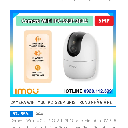
bằng AI, đồng thời lưu trữ dữ liệu qua thẻ microSD lên đến
512GB
CAMERA WIFI IMOU IPC-S2EP-3R1S TRONG NHÀ GIÁ RẺ
5%-35%
00 ₫
Camera WiFi IMOU IPC-S2EP-3R1S cho hình ảnh 3MP rõ
nét góc nhìn rộng 100° và tầm nhìn ban đêm 10m, phù hợp