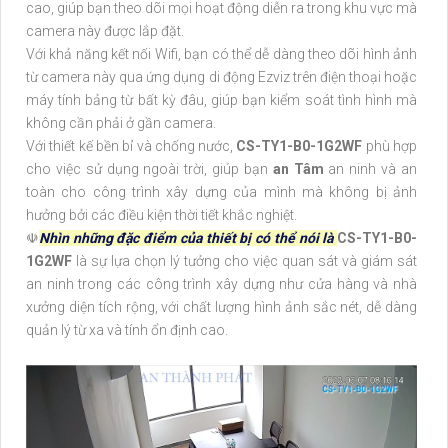
cao, giúp bạn theo dõi mọi hoạt động diễn ra trong khu vực mà
camera này được lắp đặt.
Với khả năng kết nối Wifi, bạn có thể dễ dàng theo dõi hình ảnh
từ camera này qua ứng dụng di động Ezviz trên điện thoại hoặc
máy tính bảng từ bất kỳ đâu, giúp bạn kiểm soát tình hình mà
không cần phải ở gần camera.
Với thiết kế bền bỉ và chống nước,
CS-TY1-B0-1G2WF
phù hợp
cho việc sử dụng ngoài trời, giúp bạn
an Tâm
an ninh và an
toàn cho công trình xây dựng của mình mà không bị ảnh
hưởng bởi các điều kiện thời tiết khắc nghiệt.
☫
Nhìn những đặc điểm của thiết bị có thể nói là
CS-TY1-B0-
1G2WF
là sự lựa chọn lý tưởng cho việc quan sát và giám sát
an ninh trong các công trình xây dựng như cửa hàng và nhà
xưởng diện tích rộng, với chất lượng hình ảnh sắc nét, dễ dàng
quản lý từ xa và tính ổn định cao.