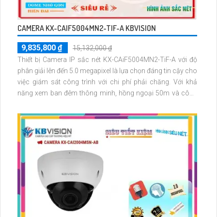
CAMERA KX-CAIF5004MN2-TIF-A KBVISION
9,835,800 ₫
15,132,000 ₫
Thiết bị Camera IP sắc nét KX-CAiF5004MN2-TiF-A với độ
phân giải lên đến 5.0 megapixel là lựa chọn đáng tin cậy cho
việc giám sát công trình với chi phí phải chăng. Với khả
năng xem ban đêm thông minh, hồng ngoại 50m và công
nghệ IP hiện đại, Camera này giúp giữ chất lượng hình ảnh
ngày lẫn đêm. Thiết kế Dome Kim Loại đẹp mắt, tích hợp
công nghệ AI, đảm bảo an ninh cho không gian của bạn