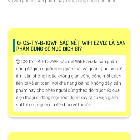
và văn phòng, sản phẩm này xứng đáng được cân nhắc.
☪ CS-TY-B-1GWF SẮC NÉT WIFI EZVIZ LÀ SẢN
PHẨM DÙNG ĐỂ MỤC ĐÍCH GÌ?
👌 CS-TY1-B0-1G2WF sắc nét Wifi Ezviz là sản phẩm
dùng để giúp người dùng giám sát và quản lý an ninh tổ
ấm, văn phòng hoặc không gian công cộng một cách
tiện lợi và an toàn. Với khả năng kết nối không dây, sản
phẩm này cho phép người dùng theo dõi trực tiếp qua
điện thoại di động mọi hoạt động xảy ra, từ việc giám
sát trẻ em, người già đến bảo vệ tài sản.