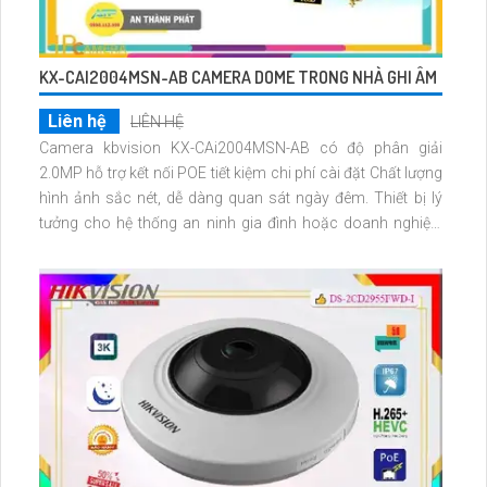
KX-CAI2004MSN-AB CAMERA DOME TRONG NHÀ GHI ÂM
Liên hệ
LIÊN HỆ
Camera kbvision KX-CAi2004MSN-AB có độ phân giải
2.0MP hỗ trợ kết nối POE tiết kiệm chi phí cài đặt Chất lượng
hình ảnh sắc nét, dễ dàng quan sát ngày đêm. Thiết bị lý
tưởng cho hệ thống an ninh gia đình hoặc doanh nghiệp.
Camera còn được trang bị chức năng hàng rào ảo và bảo
vệ vùng đai, giúp phân biệt người và đối tượng khác nhau
một cách dễ dàng