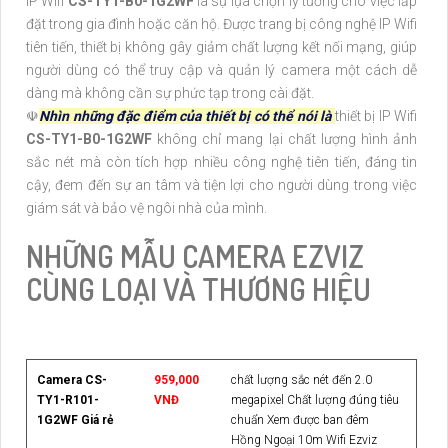
IP Wifi
CS-TY1-B0-1G2WF
là sự lựa chọn lý tưởng cho việc lắp
đặt trong gia đình hoặc căn hộ. Được trang bị công nghệ IP Wifi
tiên tiến, thiết bị không gây giảm chất lượng kết nối mạng, giúp
người dùng có thể truy cập và quản lý camera một cách dễ
dàng mà không cần sự phức tạp trong cài đặt.
☫
Nhìn những đặc điểm của thiết bị có thể nói là
thiết bị IP Wifi
CS-TY1-B0-1G2WF
không chỉ mang lại chất lượng hình ảnh
sắc nét mà còn tích hợp nhiều công nghệ tiên tiến, đáng tin
cậy, đem đến sự an tâm và tiện lợi cho người dùng trong việc
giám sát và bảo vệ ngôi nhà của mình.
NHỮNG MẪU CAMERA EZVIZ
CÙNG LOẠI VÀ THƯƠNG HIỆU
Camera CS-
959,000
chất lượng sắc nét đến 2.0
TY1-R101-
VNĐ
megapixel Chất lượng đúng tiêu
1G2WF Giá rẻ
chuẩn Xem được ban đêm
Hồng Ngoại 10m Wifi Ezviz