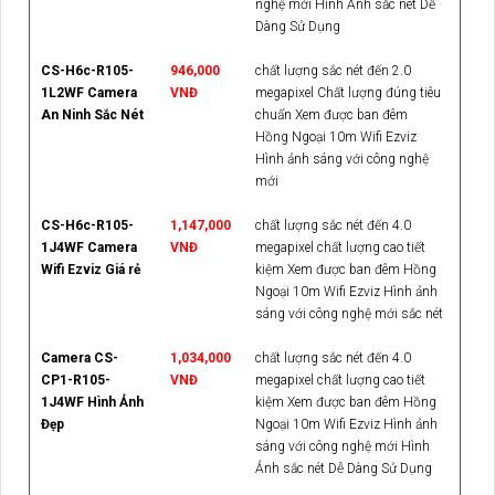
nghệ mới Hình Ảnh sắc nét Dễ
Dàng Sử Dụng
CS-H6c-R105-
946,000
chất lượng sắc nét đến 2.0
1L2WF Camera
VNĐ
megapixel Chất lượng đúng tiêu
An Ninh Sắc Nét
chuẩn Xem được ban đêm
Hồng Ngoại 10m Wifi Ezviz
Hình ảnh sáng với công nghệ
mới
CS-H6c-R105-
1,147,000
chất lượng sắc nét đến 4.0
1J4WF Camera
VNĐ
megapixel chất lượng cao tiết
Wifi Ezviz Giá rẻ
kiệm Xem được ban đêm Hồng
Ngoại 10m Wifi Ezviz Hình ảnh
sáng với công nghệ mới sắc nét
Camera CS-
1,034,000
chất lượng sắc nét đến 4.0
CP1-R105-
VNĐ
megapixel chất lượng cao tiết
1J4WF Hình Ảnh
kiệm Xem được ban đêm Hồng
Đẹp
Ngoại 10m Wifi Ezviz Hình ảnh
sáng với công nghệ mới Hình
Ảnh sắc nét Dễ Dàng Sử Dụng