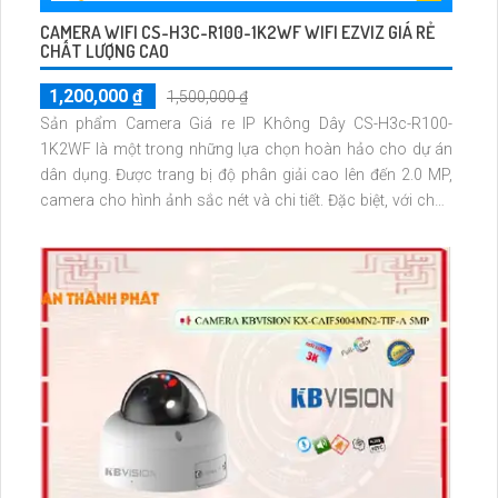
CAMERA WIFI CS-H3C-R100-1K2WF WIFI EZVIZ GIÁ RẺ
CHẤT LƯỢNG CAO
1,200,000 ₫
1,500,000 ₫
Sản phẩm Camera Giá re IP Không Dây CS-H3c-R100-
1K2WF là một trong những lựa chọn hoàn hảo cho dự án
dân dụng. Được trang bị độ phân giải cao lên đến 2.0 MP,
camera cho hình ảnh sắc nét và chi tiết. Đặc biệt, với chức
năng Xem ban đêm Hồng Ngoại 30m, camera có khả năng
quan sát tốt trong môi trường thiếu sáng