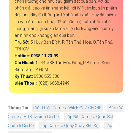
chọn lí tưởng cho nhu cầu giám sát của bạn. Với độ
phân giải cao và tính năng kết nối Wifi tiện lợi, sản phẩm
đáp ứng đầy đủ thông tin từ nhà sản xuất. Hãy đặt niềm
tin vào An Thành Phát để sở hữu một sản phẩm chất
lượng, mang lại sự an tâm và tiện lợi trong việc quản lý
an ninh cho không gian của bạn.
Trụ Sở:
51 Lũy Bán Bích, P. Tân Thới Hòa, Q.Tân Phú,
TP.HCM
Hotline: 0938.11.23.99
Chi Nhánh 1:
445/38 Tân Hòa Đông,P Bình Trị Đông,
Bình Tân, TP HCM
Kỹ Thuật:
0906.855.330
Điện Thoại:
(028) 6688.4949
Thông Tin:
Giới Thiệu Camera Wifi EZVIZ C6C 4K
Báo Giá
Camera Hd Kbvision Giá Rẻ
Lắp Đặt Camera Quan Sát
Quận 6 Giá Rẻ
Lắp Camera Quay Xoay 360 Độ
Lăp