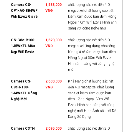
Camera CS-
1,533,000
chất lượng sắc nét đến 4.0
CP1-A0-8B4WF
VNĐ
megapixel chất lượng cao tiết
Wifi Ezviz Giá rẻ
kiệm Xem được ban đêm Hồng
Ngoại 10m Wifi Ezviz Hình ảnh
sáng với công nghệ mới
CS-C8c-R100-
1,820,000
chất lượng sắc nét đến 5.0
1J5WKFL Mẫu
VNĐ
megapixel Ứng dụng cho công
Đẹp Wifi Ezviz
trình giá rẻ Xem được ban đêm
Hồng Ngoại 30m Wifi Ezviz
Hình ảnh sáng với công nghệ
mới
Camera CS-
2,600,000
Khả Năng chất lượng sắc nét
C8c-R100-
VNĐ
đến 4.0 megapixel chất lượng
1J4WKFL Công
cao tiết kiệm Xem được ban
Nghệ Mới
đêm Hồng Ngoại 30m Wifi
Ezviz Hình ảnh sáng với công
nghệ mới Hình Ảnh sắc nét Dễ
Dàng Sử Dụng
Camera C3TN
2,095,000
chất lượng sắc nét đến 2.0