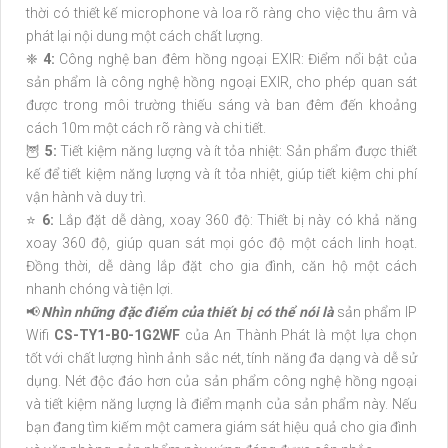
thời có thiết kế microphone và loa rõ ràng cho việc thu âm và
phát lại nội dung một cách chất lượng.
❈
4:
Công nghệ ban đêm hồng ngoại EXIR: Điểm nổi bật của
sản phẩm là công nghệ hồng ngoại EXIR, cho phép quan sát
được trong môi trường thiếu sáng và ban đêm đến khoảng
cách 10m một cách rõ ràng và chi tiết.
🦉
5:
Tiết kiệm năng lượng và ít tỏa nhiệt: Sản phẩm được thiết
kế để tiết kiệm năng lượng và ít tỏa nhiệt, giúp tiết kiệm chi phí
vận hành và duy trì.
⭐
6:
Lắp đặt dễ dàng, xoay 360 độ: Thiết bị này có khả năng
xoay 360 độ, giúp quan sát mọi góc độ một cách linh hoạt.
Đồng thời, dễ dàng lắp đặt cho gia đình, căn hộ một cách
nhanh chóng và tiện lợi.
📢
Nhìn những đặc điểm của thiết bị có thể nói là
sản phẩm IP
Wifi
CS-TY1-B0-1G2WF
của An Thành Phát là một lựa chọn
tốt với chất lượng hình ảnh sắc nét, tính năng đa dạng và dễ sử
dụng. Nét độc đáo hơn của sản phẩm công nghệ hồng ngoại
và tiết kiệm năng lượng là điểm mạnh của sản phẩm này. Nếu
bạn đang tìm kiếm một camera giám sát hiệu quả cho gia đình