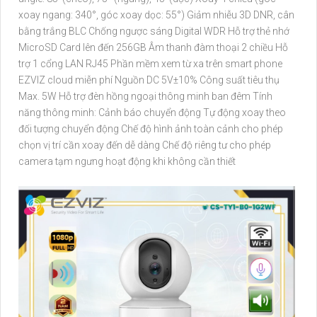
xoay ngang: 340°, góc xoay dọc: 55°) Giảm nhiễu 3D DNR, cân
bằng trắng BLC Chống ngược sáng Digital WDR Hỗ trợ thẻ nhớ
MicroSD Card lên đến 256GB Âm thanh đàm thoại 2 chiều Hỗ
trợ 1 cổng LAN RJ45 Phần mềm xem từ xa trên smart phone
EZVIZ cloud miễn phí Nguồn DC 5V±10% Công suất tiêu thụ
Max. 5W Hỗ trợ đèn hồng ngoại thông minh ban đêm Tính
năng thông minh: Cảnh báo chuyển động Tự động xoay theo
đối tượng chuyển động Chế độ hình ảnh toàn cảnh cho phép
chọn vị trí cần xoay đến dễ dàng Chế độ riêng tư cho phép
camera tạm ngưng hoạt động khi không cần thiết