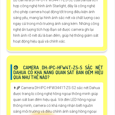
🙆‍♀️ Camera DH-IPC-HFW3441T-ZS-S2 của Dahua tích
hợp công nghệ hình ảnh Starlight, đây là công nghệ
cho phép camera hoạt động tốt trong điều kiện ánh
sáng yếu, mang lại hình ảnh sắc nét và chất lượng cao
ngay cả trong môi trường ánh sáng kém. Những công
nghệ ấn tượng tích hợp Bạn sẽ được camera ghi lại
hình ảnh rõ nét dù là ban đêm, giúp hệ thống giám sát
hoạt động hiệu quả và chính xác.
😓 CAMERA DH-IPC-HFW4T-ZS-S SẮC NÉT
DAHUA CÓ KHẢ NĂNG QUAN SÁT BAN ĐÊM HIỆU
QUẢ NHƯ THẾ NÀO?
👩‍🌾 Camera DH-IPC-HFW3441T-ZS-S2 sắc nét Dahua
được trang bị công nghệ hồng ngoại thông minh giúp
quan sát ban đêm hiệu quả. Với đèn LED hồng ngoại
thông minh, camera có khả năng nhận biết nguồn
sáng môi trường và điều chỉnh ánh sáng hồng ngoại