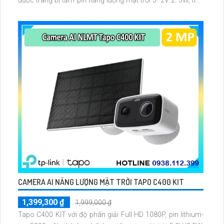
được trang bị tấm pin năng lượng mặt trời 5. 2V 2. 5W, tích
hợp AI phát hiện người, thú cưng, phương tiện, lưu trữ thẻ
microSD tối đa 512 GB
CAMERA AI NĂNG LƯỢNG MẶT TRỜI TAPO C400 KIT
1,399,300 ₫
1,999,000 ₫
Tapo C400 KIT với độ phân giải Full HD 1080P, pin lithium-