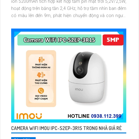
ion 5200mAh tích hợp kết hợp tấm pin mặt trời 5,2V/2,5W,
hoạt động trên băng tần 2,4 GHz, hỗ trợ tầm nhìn ban đêm
có màu lên đến 9m, phát hiện chuyển động và con người
bằng AI, đồng thời lưu trữ dữ liệu qua thẻ microSD lên đến
512GB
CAMERA WIFI IMOU IPC-S2EP-3R1S TRONG NHÀ GIÁ RẺ