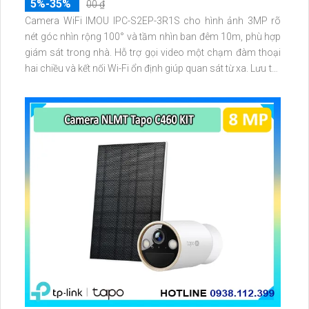
5%-35%
00 ₫
Camera WiFi IMOU IPC-S2EP-3R1S cho hình ảnh 3MP rõ
nét góc nhìn rộng 100° và tầm nhìn ban đêm 10m, phù hợp
giám sát trong nhà. Hỗ trợ gọi video một chạm đàm thoại
hai chiều và kết nối Wi-Fi ổn định giúp quan sát từ xa. Lưu trữ
linh hoạt qua thẻ microSD tối đa 256GB hoặc lưu đám mây
dễ lắp đặt cho gia đình và văn phòng nhỏ.