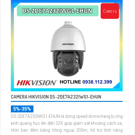
CAMERA HIKVISION DS-2DE7A232IWG1-EHUN
5%-35%
DS-2DE7A232IWG1-EHUN là dòng speed dome trang bị ống
kính quang học lên đến 32X giúp giám sát khoảng cách xa,
nhìn ban đêm bằng hồng ngoại 200m, hỗ trợ tính năng