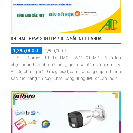
DH-HAC-HFW1239TLMP-IL-A SẮC NÉT DAHUA
1,295,000 ₫
1,850,000 ₫
Thiết bị Camera HD DH-HAC-HFW1239TLMP-IL-A là lựa
chọn hoàn hảo cho hệ thống giám sát đêm và ban ngày.
Với độ phân giải 2.0 megapixel, camera cung cấp hình ảnh
sắc nét, đáng tin cậy. Chất lượng đúng tiêu chuẩn, hỗ trợ
xem được ban đêm với khoảng cách hồng ngoại lên đến
40m