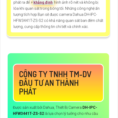
phát ra để ️⚡
khẳng định
hình ảnh rõ nét và không bị
lóa khi quan sát trong bóng tối. Những công nghệ ấn
tượng tích hợp Bạn sẽ được camera Dahua DH-IPC-
HFW3441T-ZS-S2 có khả năng quan sát ban đêm chất
lượng, cung cấp thông tin chi tiết và chính xác.
CÔNG TY TNHH TM-DV
ĐẦU TƯ AN THÀNH
PHÁT
Được sản xuất bởi Dahua, Thiết Bị Camera
DH-IPC-
HFW3441T-ZS-S2
là lựa chọn lý tưởng cho nhu cầu