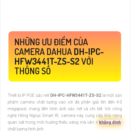
NHỮNG ƯU ĐIỂM CỦA
CAMERA DAHUA
DH-IPC-
HFW3441T-ZS-S2
VỚI
THÔNG SỐ
Thiết bị IP POE sắc nét
DH-IPC-HFW3441T-ZS-S2
là một sản
phẩm camera chất lượng cao với độ phân giải lên đến 4.0
megapixel, mang đến hình ảnh sắc nét và chi tiết. Với công
nghệ Hồng Ngoại Smart IR, camera này cung cấp khả năng
quan sát trong môi trường thiếu sáng mà vẫn ️⚡
khẳng định
chất lượng hình ảnh.