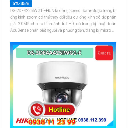
5%-35%
DS-2DE4225IWG1-EHUN là dòng speed dome được trang bị
ống kính zoom có thể thay đổi tiêu cự, ống kính có độ phân
giải 2.0MP cho ra hình ảnh full HD, có trang bị thuật toán
AcuSense phân biệt người và phương tiện, trang bị micro và
loa giúp đàm thoại 2 chiều, nhìn ban đêm bằng hồng ngoại
100m