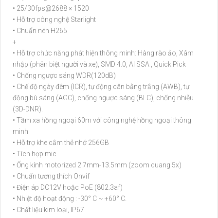
• 25/30fps@2688 × 1520
• Hỗ trợ công nghệ Starlight
• Chuẩn nén H265
+
• Hỗ trợ chức năng phát hiện thông minh: Hàng rào ảo, Xâm
nhập (phân biệt người và xe), SMD 4.0, AI SSA , Quick Pick
• Chống ngược sáng WDR(120dB)
• Chế độ ngày đêm (ICR), tự động cân bằng trắng (AWB), tự
động bù sáng (AGC), chống ngược sáng (BLC), chống nhiễu
(3D-DNR).
• Tầm xa hồng ngoại 60m với công nghệ hồng ngoại thông
minh
• Hỗ trợ khe cắm thẻ nhớ 256GB
• Tích hợp mic
• Ống kính motorized 2.7mm-13.5mm (zoom quang 5x)
• Chuẩn tương thích Onvif
• Điện áp DC12V hoặc PoE (802.3af)
• Nhiệt độ hoạt động : -30° C ~ +60° C.
• Chất liệu kim loại, IP67