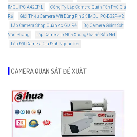
IMOU IPC-A42EP-L
Công Ty Lắp Camera Quận Tân Phú Giá
Rẻ
Giới Thiệu Camera Wifi Dùng Pin 2K IMOU IPC-B32P-V2
Lắp Camera Shop Quần Áo Giá Rẻ
Bộ Camera Giám Sát
Văn Phòng
Lắp Camera Ip Nhà Xưởng Giá Rẻ Sắc Nét
Lắp Đặt Camera Gia Đình Ngoài Trời
CAMERA QUAN SÁT ĐỀ XUẤT