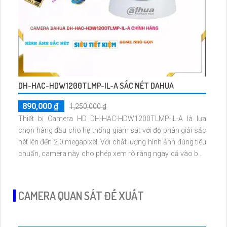
DH-HAC-HDW1200TLMP-IL-A SẮC NÉT DAHUA
890,000 ₫
1,250,000 ₫
Thiết bị Camera HD DH-HAC-HDW1200TLMP-IL-A là lựa
chọn hàng đầu cho hệ thống giám sát với độ phân giải sắc
nét lên đến 2.0 megapixel. Với chất lượng hình ảnh đúng tiêu
chuẩn, camera này cho phép xem rõ ràng ngay cả vào ban
đêm nhờ công nghệ Hồng Ngoại 30m. Camera được trang
bị công nghệ AHD, CVI, TVI, BCS với độ bền và chất lượng
hình ảnh cao
CAMERA QUAN SÁT ĐỀ XUẤT