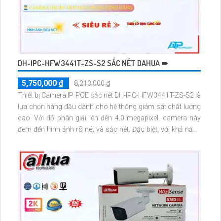
DH-IPC-HFW3441T-ZS-S2 SẮC NÉT DAHUA ➠
5,750,000 ₫
8,213,000 ₫
Thiết bị Camera IP POE sắc nét DH-IPC-HFW3441T-ZS-S2 là
lựa chọn hàng đầu dành cho hệ thống giám sát chất lượng
cao. Với độ phân giải lên đến 4.0 megapixel, camera này
đem đến hình ảnh rõ nét và sắc nét. Đặc biệt, với khả năng
xem ban đêm Hồng Ngoại lên đến 60m, bạn không bao giờ
bỏ lỡ bất kỳ chi tiết quan trọng nào trong mọi điều kiện ánh
sáng