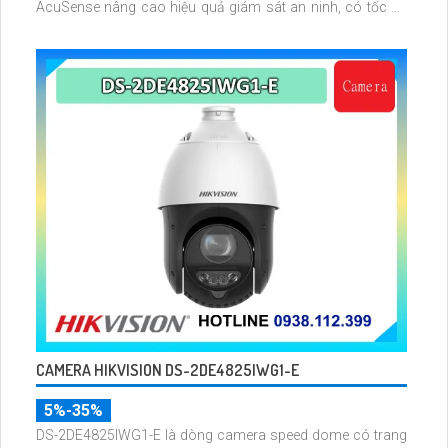
AcuSense nâng cao hiệu quả giám sát an ninh, có tốc độ
lấy nét cao nhờ công nghệ Self-learning
CAMERA HIKVISION DS-2DE4825IWG1-E
5%-35%
DS-2DE4825IWG1-E là dòng camera speed dome có trang