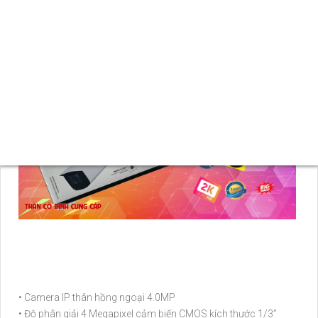
chính hãng tại An Thành Phát cam kết về sự đáng tin cậy và
chất lượng cao của sản phẩm này.
• Camera IP thân hồng ngoại 4.0MP
• Độ phân giải 4 Megapixel cảm biến CMOS kích thước 1/3”