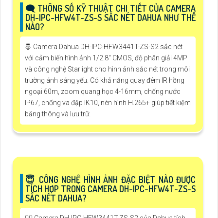
🗨️ THÔNG SỐ KỸ THUẬT CHI TIẾT CỦA CAMERA
DH-IPC-HFW4T-ZS-S SẮC NÉT DAHUA NHƯ THẾ
NÀO?
🤴 Camera Dahua DH-IPC-HFW3441T-ZS-S2 sắc nét
với cảm biến hình ảnh 1/2.8" CMOS, độ phân giải 4MP
và công nghệ Starlight cho hình ảnh sắc nét trong môi
trường ánh sáng yếu. Có khả năng quay đêm IR hồng
ngoại 60m, zoom quang học 4-16mm, chống nước
IP67, chống va đập IK10, nén hình H.265+ giúp tiết kiệm
băng thông và lưu trữ.
😇 CÔNG NGHỆ HÌNH ẢNH ĐẶC BIỆT NÀO ĐƯỢC
TÍCH HỢP TRONG CAMERA DH-IPC-HFW4T-ZS-S
SẮC NÉT DAHUA?