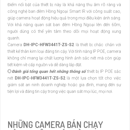
Điểm nổi bật của thiết bị này là khả năng thu âm rõ ràng và
công nghệ ban đêm Hồng Ngoại Smart IR với công suất cao,
giúp camera hoạt động hiệu quả trong mọi điều kiện ánh sáng.
Với khả năng quan sát ban đêm Hồng Ngoại lên đến 60m,
người dùng có thể yên tâm theo dõi mọi hoạt động xung
quanh.
Camera
DH-IPC-HFW3441T-ZS-S2
là thiết bị chắc chắn với
thiết kế thân kim loại đáng tin cậy. Với tính năng IP POE, camera
không chỉ mang lại chất lượng hình ảnh sắc nét mà còn giúp
tiết kiệm về cấp nguồn và dễ dàng lắp đặt.
💮
Đánh giá tổng quan hết những thông số
thiết bị IP POE sắc
nét
DH-IPC-HFW3441T-ZS-S2
là một lựa chọn tốt cho việc
giám sát an ninh doanh nghiệp hoặc gia đình, mang đến sự
tiện lợi và đáng tin cậy trong việc quan sát mọi lúc, mọi nơi.
NHỮNG CAMERA BÁN CHẠY