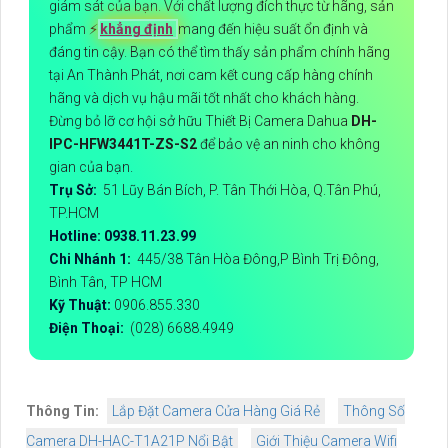
giám sát của bạn. Với chất lượng đích thực từ hãng, sản
phẩm ️⚡
khẳng định
mang đến hiệu suất ổn định và
đáng tin cậy. Bạn có thể tìm thấy sản phẩm chính hãng
tại An Thành Phát, nơi cam kết cung cấp hàng chính
hãng và dịch vụ hậu mãi tốt nhất cho khách hàng.
Đừng bỏ lỡ cơ hội sở hữu Thiết Bị Camera Dahua
DH-
IPC-HFW3441T-ZS-S2
để bảo vệ an ninh cho không
gian của bạn.
Trụ Sở:
51 Lũy Bán Bích, P. Tân Thới Hòa, Q.Tân Phú,
TP.HCM
Hotline: 0938.11.23.99
Chi Nhánh 1:
445/38 Tân Hòa Đông,P Bình Trị Đông,
Bình Tân, TP HCM
Kỹ Thuật:
0906.855.330
Điện Thoại:
(028) 6688.4949
Thông Tin:
Lắp Đặt Camera Cửa Hàng Giá Rẻ
Thông Số
Camera DH-HAC-T1A21P Nổi Bật
Giới Thiệu Camera Wifi