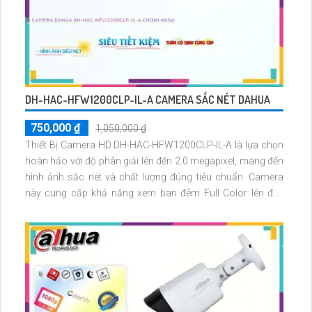
DH-HAC-HFW1200CLP-IL-A CAMERA SẮC NÉT DAHUA
750,000 ₫
1,050,000 ₫
Thiết Bị Camera HD DH-HAC-HFW1200CLP-IL-A là lựa chọn
hoàn hảo với độ phân giải lên đến 2.0 megapixel, mang đến
hình ảnh sắc nét và chất lượng đúng tiêu chuẩn. Camera
này cung cấp khả năng xem ban đêm Full Color lên đến
20m, cho phép quan sát ban đêm như ban ngày mà không
tốn nhiều năng lượng. Với công nghệ AHD, CVI, TVI, BCS,
camera này mang lại độ bền cao hơn và hiệu suất tốt hơn