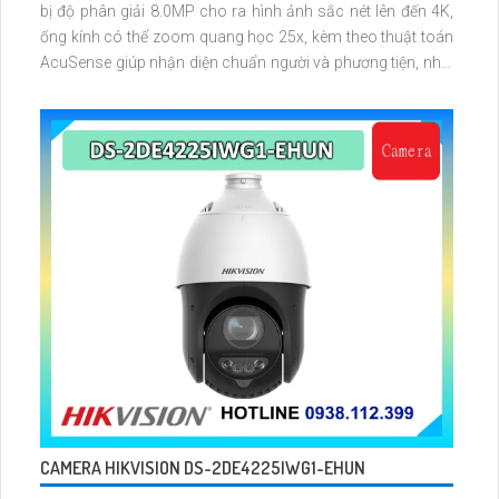
bị độ phân giải 8.0MP cho ra hình ảnh sắc nét lên đến 4K,
ống kính có thể zoom quang học 25x, kèm theo thuật toán
AcuSense giúp nhận diện chuẩn người và phương tiện, nhìn
ban đêm hồng ngoại tầm xa lên đến 100m
CAMERA HIKVISION DS-2DE4225IWG1-EHUN