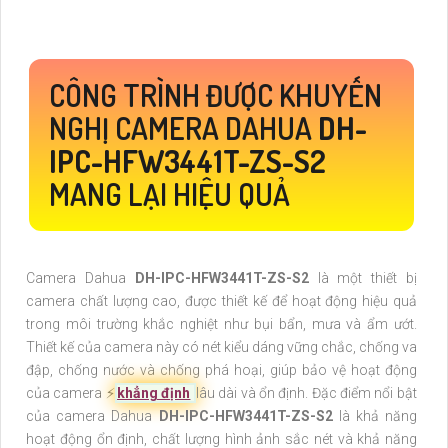
CÔNG TRÌNH ĐƯỢC KHUYẾN
NGHỊ CAMERA DAHUA
DH-
IPC-HFW3441T-ZS-S2
MANG LẠI HIỆU QUẢ
Camera Dahua
DH-IPC-HFW3441T-ZS-S2
là một thiết bị
camera chất lượng cao, được thiết kế để hoạt động hiệu quả
trong môi trường khắc nghiệt như bụi bẩn, mưa và ẩm ướt.
Thiết kế của camera này có nét kiểu dáng vững chắc, chống va
đập, chống nước và chống phá hoại, giúp bảo vệ hoạt động
của camera ️⚡
khẳng định
lâu dài và ổn định. Đặc điểm nổi bật
của camera Dahua
DH-IPC-HFW3441T-ZS-S2
là khả năng
hoạt động ổn định, chất lượng hình ảnh sắc nét và khả năng