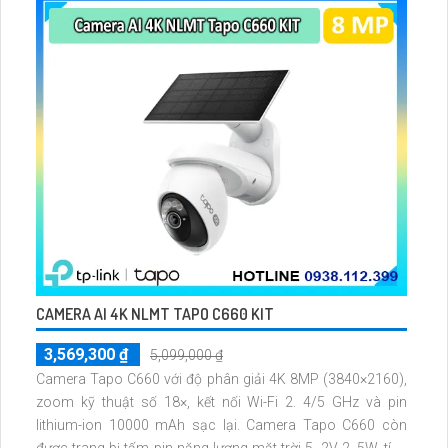
CAMERA AI 4K NLMT TAPO C660 KIT
3,569,300 ₫
5,099,000 ₫
Camera Tapo C660 với độ phân giải 4K 8MP (3840×2160),
zoom kỹ thuật số 18×, kết nối Wi-Fi 2. 4/5 GHz và pin
lithium-ion 10000 mAh sạc lại. Camera Tapo C660 còn