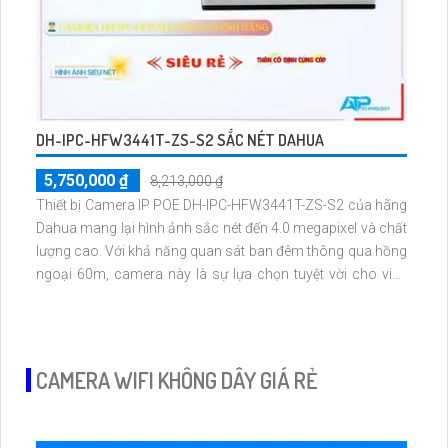
DH-IPC-HFW3441T-ZS-S2 SẮC NÉT DAHUA
5,750,000 ₫
8,213,000 ₫
Thiết bị Camera IP POE DH-IPC-HFW3441T-ZS-S2 của hãng
Dahua mang lại hình ảnh sắc nét đến 4.0 megapixel và chất
lượng cao. Với khả năng quan sát ban đêm thông qua hồng
ngoại 60m, camera này là sự lựa chọn tuyệt vời cho việc
giám sát an ninh. Được trang bị công nghệ IP POE, không
chỉ đảm bảo chất lượng mà còn tiết kiệm năng lượng
CAMERA WIFI KHÔNG DÂY GIÁ RẺ