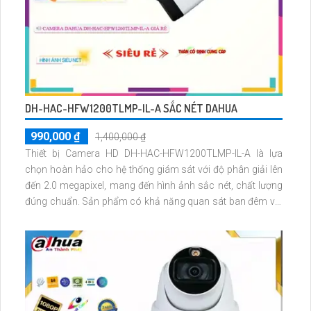
DH-HAC-HFW1200TLMP-IL-A SẮC NÉT DAHUA
990,000 ₫
1,400,000 ₫
Thiết bị Camera HD DH-HAC-HFW1200TLMP-IL-A là lựa
chọn hoàn hảo cho hệ thống giám sát với độ phân giải lên
đến 2.0 megapixel, mang đến hình ảnh sắc nét, chất lượng
đúng chuẩn. Sản phẩm có khả năng quan sát ban đêm với
tầm nhìn Hồng Ngoại lên đến 40m, phù hợp cho công trình
cần giám sát vào ban đêm