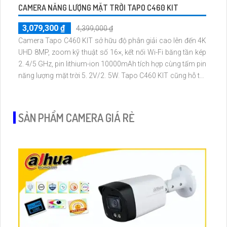
CAMERA NĂNG LƯỢNG MẶT TRỜI TAPO C460 KIT
3,079,300 ₫
4,399,000 ₫
Camera Tapo C460 KIT sở hữu độ phân giải cao lên đến 4K
UHD 8MP, zoom kỹ thuật số 16×, kết nối Wi-Fi băng tần kép
2. 4/5 GHz, pin lithium-ion 10000mAh tích hợp cùng tấm pin
năng lượng mặt trời 5. 2V/2. 5W. Tapo C460 KIT cũng hỗ trợ
quan sát ban đêm màu với cảm biến Starlight, tầm nhìn lên
đến 15 m
SẢN PHẨM CAMERA GIÁ RẺ