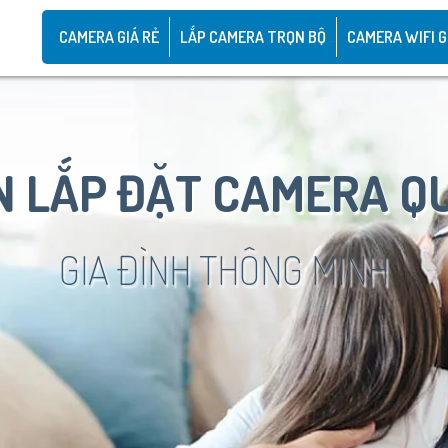
CAMERA GIÁ RẺ
LẮP CAMERA TRỌN BỘ
CAMERA WIFI G
 LẮP ĐẶT CAMERA Q
GIA ĐÌNH THÔNG MINH