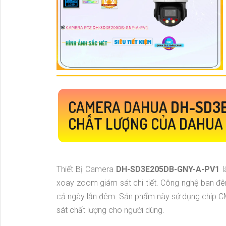
CAMERA DAHUA
DH-SD3
CHẤT LƯỢNG CỦA DAHUA
Thiết Bị Camera
DH-SD3E205DB-GNY-A-PV1
xoay zoom giám sát chi tiết. Công nghệ ban đêm
cả ngày lẫn đêm. Sản phẩm này sử dụng chip CMO
sát chất lượng cho người dùng.