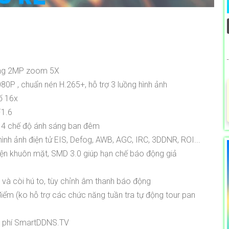
ộng 2MP zoom 5X
P , chuẩn nén H.265+, hỗ trợ 3 luồng hình ảnh
ố 16x
F1.6
 4 chế độ ánh sáng ban đêm
nh ảnh điện tử EIS, Defog, AWB, AGC, IRC, 3DDNR, ROI...
hiện khuôn mặt, SMD 3.0 giúp hạn chế báo động giả
và còi hú to, tùy chỉnh âm thanh báo động
điểm (ko hỗ trợ các chức năng tuần tra tự động tour pan
iễn phí SmartDDNS.TV