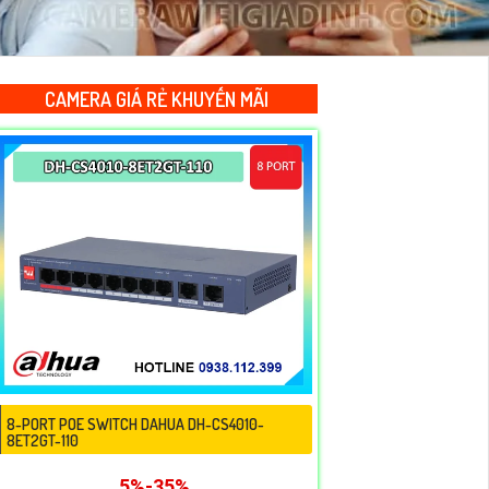
CAMERA GIÁ RẺ KHUYẾN MÃI
8-PORT POE SWITCH DAHUA DH-CS4010-
8ET2GT-110
5%-35%