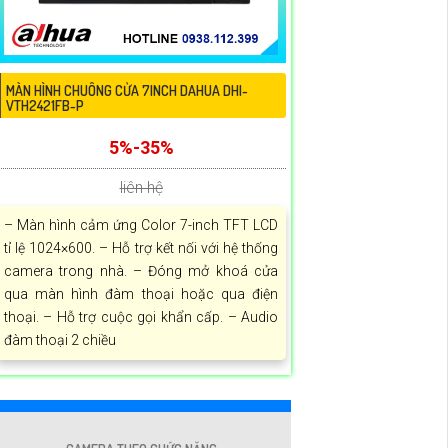
MÀN HÌNH CHUÔNG CỬA 7INCH DAHUA DHI-
VTH2421FB-P
5%-35%
liên hệ
– Màn hình cảm ứng Color 7-inch TFT LCD
tỉ lệ 1024×600. – Hỗ trợ kết nối với hệ thống
camera trong nhà. – Đóng mở khoá cửa
qua màn hình đàm thoại hoặc qua điện
thoại. – Hỗ trợ cuộc gọi khẩn cấp. – Audio
đàm thoại 2 chiều