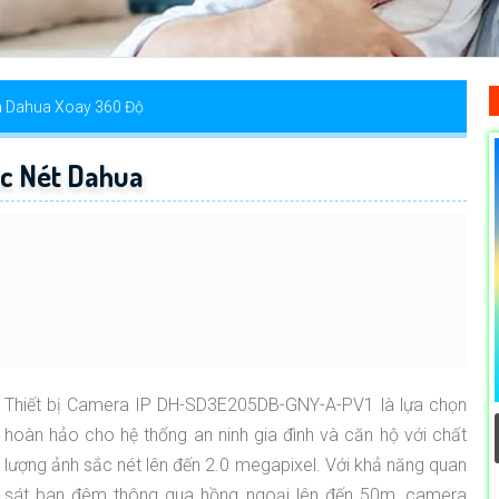
 Dahua Xoay 360 Độ
 Nét Dahua
Thiết bị Camera IP DH-SD3E205DB-GNY-A-PV1 là lựa chọn
hoàn hảo cho hệ thống an ninh gia đình và căn hộ với chất
lượng ảnh sắc nét lên đến 2.0 megapixel. Với khả năng quan
sát ban đêm thông qua hồng ngoại lên đến 50m, camera