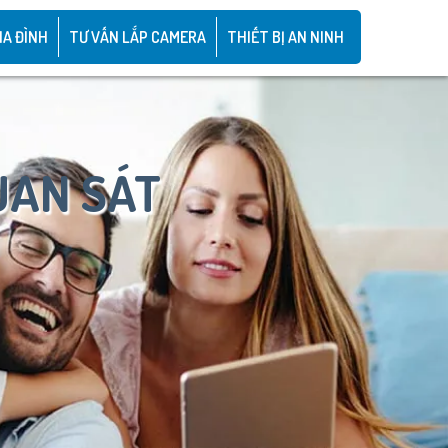
IA ĐÌNH
TƯ VẤN LẮP CAMERA
THIẾT BỊ AN NINH
UAN SÁT