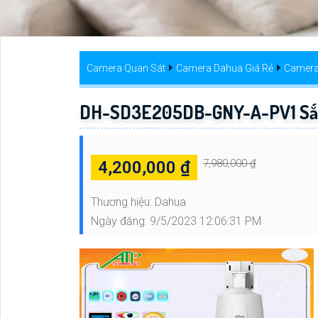
Camera Quan Sát
Camera Dahua Giá Rẻ
Camera
DH-SD3E205DB-GNY-A-PV1 Sắc
7,980,000 ₫
4,200,000 ₫
Thương hiệu:
Dahua
Ngày đăng:
9/5/2023 12:06:31 PM