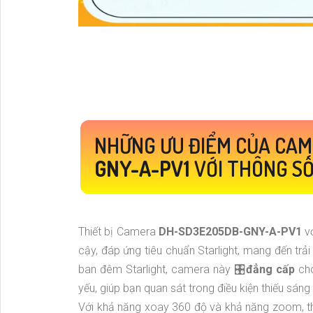
NHỮNG ƯU ĐIỂM CỦA CA
GNY-A-PV1
VỚI THÔNG S
Thiết bị Camera
DH-SD3E205DB-GNY-A-PV1
v
cậy, đáp ứng tiêu chuẩn Starlight, mang đến trải
ban đêm Starlight, camera này 🎛
đẳng cấp
cho
yếu, giúp bạn quan sát trong điều kiện thiếu sáng 
Với khả năng xoay 360 độ và khả năng zoom, thi