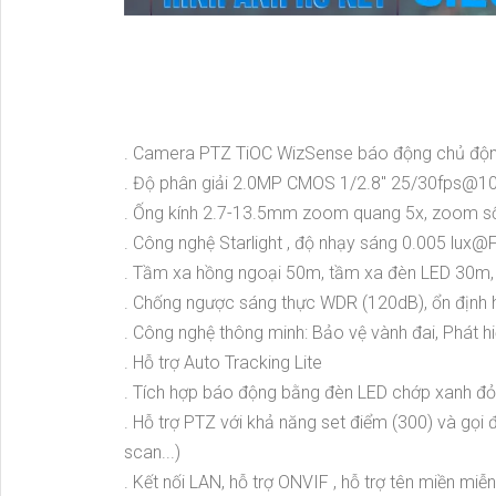
. Camera PTZ TiOC WizSense báo động chủ đ
. Độ phân giải 2.0MP CMOS 1/2.8" 25/30fps@1080
. Ống kính 2.7-13.5mm zoom quang 5x, zoom s
. Công nghệ Starlight , độ nhạy sáng 0.005 lux@
. Tầm xa hồng ngoại 50m, tầm xa đèn LED 30m,
. Chống ngược sáng thực WDR (120dB), ổn định hì
. Công nghệ thông minh: Bảo vệ vành đai, Phát 
. Hỗ trợ Auto Tracking Lite
. Tích hợp báo động bằng đèn LED chớp xanh đỏ 
. Hỗ trợ PTZ với khả năng set điểm (300) và gọi 
scan...)
. Kết nối LAN, hỗ trợ ONVIF , hỗ trợ tên miền m