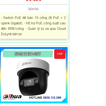
liên hệ
- Switch PoE để bàn 10 cổng (8 PoE + 2
uplink Gigabit). - Hỗ trợ PoE công suất cao
đến 90W/cổng. - Quản lý từ xa qua Cloud
DoLynk tiện lợi