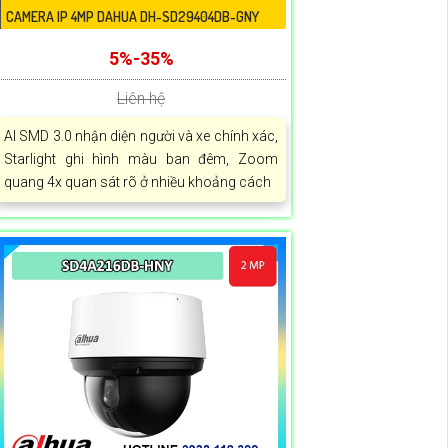
CAMERA IP 4MP DAHUA DH-SD29404DB-GNY
5%-35%
Liên hệ
AI SMD 3.0 nhận diện người và xe chính xác,
Starlight ghi hình màu ban đêm, Zoom
quang 4x quan sát rõ ở nhiều khoảng cách