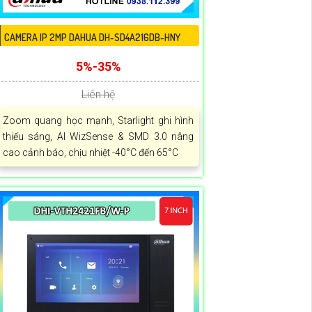
CAMERA IP 2MP DAHUA DH-SD4A216DB-HNY
5%-35%
Liên hệ
Zoom quang học mạnh, Starlight ghi hình
thiếu sáng, AI WizSense & SMD 3.0 nâng
cao cảnh báo, chịu nhiệt -40°C đến 65°C