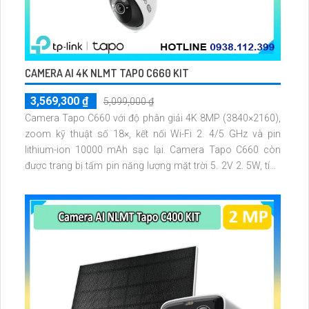
CAMERA AI 4K NLMT TAPO C660 KIT
3,569,300 ₫
5,099,000 ₫
Camera Tapo C660 với độ phân giải 4K 8MP (3840×2160),
zoom kỹ thuật số 18×, kết nối Wi-Fi 2. 4/5 GHz và pin
lithium-ion 10000 mAh sạc lại. Camera Tapo C660 còn
được trang bị tấm pin năng lượng mặt trời 5. 2V 2. 5W, tích
hợp AI phát hiện người, thú cưng, phương tiện, lưu trữ thẻ
microSD tối đa 512 GB