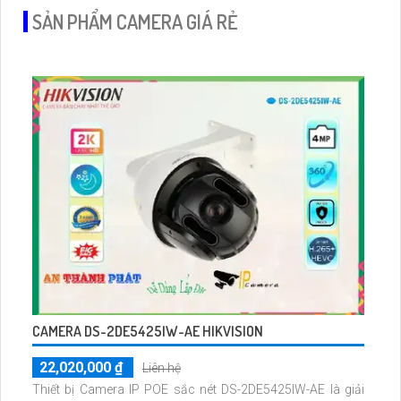
SẢN PHẨM CAMERA GIÁ RẺ
CAMERA DS-2DE5425IW-AE HIKVISION
22,020,000 ₫
Liên hệ
Thiết bị Camera IP POE sắc nét DS-2DE5425IW-AE là giải