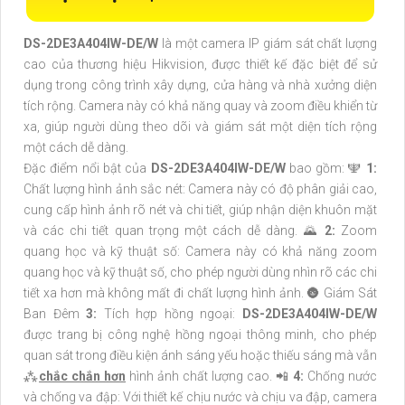
DS-2DE3A404IW-DE/W
là một camera IP giám sát chất lượng
cao của thương hiệu Hikvision, được thiết kế đặc biệt để sử
dụng trong công trình xây dựng, cửa hàng và nhà xưởng diện
tích rộng. Camera này có khả năng quay và zoom điều khiển từ
xa, giúp người dùng theo dõi và giám sát một diện tích rộng
một cách dễ dàng.
Đặc điểm nổi bật của
DS-2DE3A404IW-DE/W
bao gồm: 🕎
1:
Chất lượng hình ảnh sắc nét: Camera này có độ phân giải cao,
cung cấp hình ảnh rõ nét và chi tiết, giúp nhận diện khuôn mặt
và các chi tiết quan trọng một cách dễ dàng. 🌄
2:
Zoom
quang học và kỹ thuật số: Camera này có khả năng zoom
quang học và kỹ thuật số, cho phép người dùng nhìn rõ các chi
tiết xa hơn mà không mất đi chất lượng hình ảnh. 🌚 Giám Sát
Ban Đêm
3:
Tích hợp hồng ngoại:
DS-2DE3A404IW-DE/W
được trang bị công nghệ hồng ngoại thông minh, cho phép
quan sát trong điều kiện ánh sáng yếu hoặc thiếu sáng mà vẫn
⁂
chắc chắn hơn
hình ảnh chất lượng cao. 📲
4:
Chống nước
và chống va đập: Với thiết kế chịu nước và chịu va đập, camera