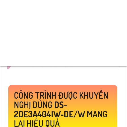
CÔNG TRÌNH ĐƯỢC KHUYẾN
NGHỊ DÙNG
DS-
2DE3A404IW-DE/W
MANG
LẠI HIỆU QUẢ