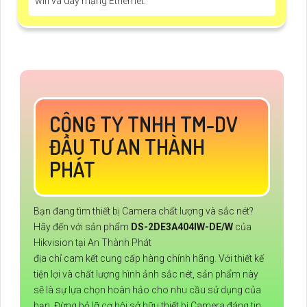
wifi và dây mạng Ethernet.
CÔNG TY TNHH TM-DV
ĐẦU TƯ AN THÀNH
PHÁT
Bạn đang tìm thiết bị Camera chất lượng và sắc nét?
Hãy đến với sản phẩm
DS-2DE3A404IW-DE/W
của
Hikvision tại An Thành Phát
địa chỉ cam kết cung cấp hàng chính hãng. Với thiết kế
tiện lợi và chất lượng hình ảnh sắc nét, sản phẩm này
sẽ là sự lựa chọn hoàn hảo cho nhu cầu sử dụng của
bạn. Đừng bỏ lỡ cơ hội sở hữu thiết bị Camera đáng tin