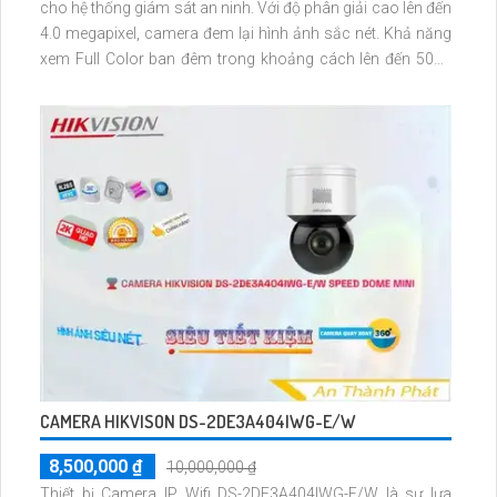
cho hệ thống giám sát an ninh. Với độ phân giải cao lên đến
4.0 megapixel, camera đem lại hình ảnh sắc nét. Khả năng
xem Full Color ban đêm trong khoảng cách lên đến 50m,
cho phép quan sát mọi hoạt động một cách rõ ràng
CAMERA HIKVISON DS-2DE3A404IWG-E/W
8,500,000 ₫
10,000,000 ₫
Thiết bị Camera IP Wifi DS-2DE3A404IWG-E/W là sự lựa