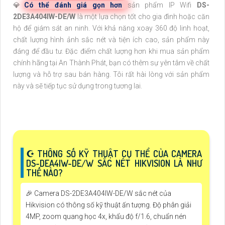
💎
Có thể đánh giá gọn hơn
sản phẩm IP Wifi
DS-
2DE3A404IW-DE/W
là một lựa chọn tốt cho gia đình hoặc căn
hộ để giám sát an ninh. Với khả năng xoay 360 độ linh hoạt,
chất lượng hình ảnh sắc nét và tiện ích cao, sản phẩm này
đáng để đầu tư. Đặc điểm chất lượng hơn khi mua sản phẩm
chính hãng tại An Thành Phát, bạn có thêm sự yên tâm về chất
lượng và hỗ trợ sau bán hàng. Tôi rất hài lòng với sản phẩm
này và sẽ tiếp tục sử dụng trong tương lai.
☪ THÔNG SỐ KỸ THUẬT CỤ THỂ CỦA CAMERA
DS-DEA4IW-DE/W SẮC NÉT HIKVISION LÀ NHƯ
THẾ NÀO?
️🎉 Camera DS-2DE3A404IW-DE/W sắc nét của
Hikvision có thông số kỹ thuật ấn tượng. Độ phân giải
4MP, zoom quang học 4x, khẩu độ f/1.6, chuẩn nén