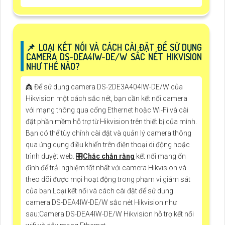
📌 LOẠI KẾT NỐI VÀ CÁCH CÀI ĐẶT ĐỂ SỬ DỤNG
CAMERA DS-DEA4IW-DE/W SẮC NÉT HIKVISION
NHƯ THẾ NÀO?
👸 Để sử dụng camera DS-2DE3A404IW-DE/W của
Hikvision một cách sắc nét, bạn cần kết nối camera
với mạng thông qua cổng Ethernet hoặc Wi-Fi và cài
đặt phần mềm hỗ trợ từ Hikvision trên thiết bị của mình.
Bạn có thể tùy chỉnh cài đặt và quản lý camera thông
qua ứng dụng điều khiển trên điện thoại di động hoặc
trình duyệt web. 🎛
Chắc chắn rằng
kết nối mạng ổn
định để trải nghiệm tốt nhất với camera Hikvision và
theo dõi được mọi hoạt động trong phạm vi giám sát
của bạn.Loại kết nối và cách cài đặt để sử dụng
camera DS-DEA4IW-DE/W sắc nét Hikvision như
sau:Camera DS-DEA4IW-DE/W Hikvision hỗ trợ kết nối