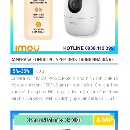
CAMERA WIFI IMOU IPC-S2EP-3R1S TRONG NHÀ GIÁ RẺ
5%-35%
00 ₫
Camera WiFi IMOU IPC-S2EP-3R1S cho hình ảnh 3MP rõ
nét góc nhìn rộng 100° và tầm nhìn ban đêm 10m, phù hợp
giám sát trong nhà. Hỗ trợ gọi video một chạm đàm thoại
hai chiều và kết nối Wi-Fi ổn định giúp quan sát từ xa. Lưu trữ
linh hoạt qua thẻ microSD tối đa 256GB hoặc lưu đám mây
dễ lắp đặt cho gia đình và văn phòng nhỏ.