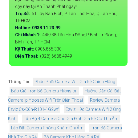
cậy này tại An Thành Phát ngay!
Trụ Sở:
51 Lũy Bán Bích, P. Tân Thới Hòa, Q.Tân Phú,
TP.HCM
Hotline: 0938.11.23.99
Chi Nhánh 1:
445/38 Tân Hòa Đông,P Bình Trị Đông,
Bình Tân, TP HCM
Kỹ Thuật:
0906.855.330
Điện Thoại:
(028) 6688.4949
Thông Tin:
Phân Phối Camera Wifi Giá Rẻ Chính Hãng
Báo Giá Trọn Bộ Camera Hikvision
Hướng Dẫn Cài Đặt
Camera Ip Yoosee Wifi Trên Điện Thoại
Review Camera
Ezviz Cs-C6n-R101-1G2wf
Ezviz H9c Camera Wifi 2 Ống
Kính
Lắp Bộ 4 Camera Cho Gia Đình Giá Rẻ Có Thu Âm
Lắp Đặt Camera Phòng Khám Ghi Âm
Trọn Bộ Camera
Nhà Trọ Giá Rẻ
Bộ Camera Kho Hàng Giá Rẻ