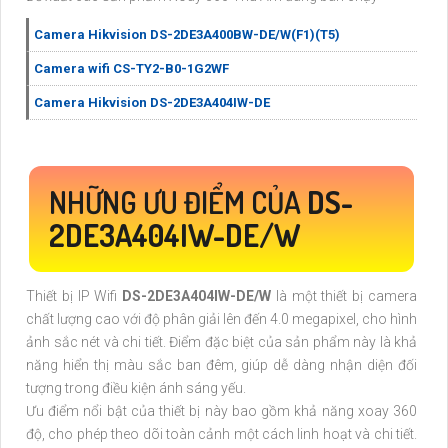
Camera Hikvision DS-2DE3A400BW-DE/W(F1)(T5)
Camera wifi CS-TY2-B0-1G2WF
Camera Hikvision DS-2DE3A404IW-DE
NHỮNG ƯU ĐIỂM CỦA
DS-
2DE3A404IW-DE/W
Thiết bị IP Wifi
DS-2DE3A404IW-DE/W
là một thiết bị camera
chất lượng cao với độ phân giải lên đến 4.0 megapixel, cho hình
ảnh sắc nét và chi tiết. Điểm đặc biệt của sản phẩm này là khả
năng hiển thị màu sắc ban đêm, giúp dễ dàng nhận diện đối
tượng trong điều kiện ánh sáng yếu.
Ưu điểm nổi bật của thiết bị này bao gồm khả năng xoay 360
độ, cho phép theo dõi toàn cảnh một cách linh hoạt và chi tiết.