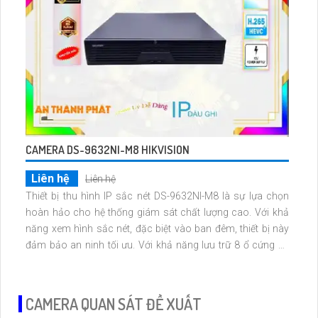
CAMERA DS-9632NI-M8 HIKVISION
Liên hệ
Liên hệ
Thiết bị thu hình IP sắc nét DS-9632NI-M8 là sự lựa chọn
hoàn hảo cho hệ thống giám sát chất lượng cao. Với khả
năng xem hình sắc nét, đặc biệt vào ban đêm, thiết bị này
đảm bảo an ninh tối ưu. Với khả năng lưu trữ 8 ổ cứng và
công nghệ IP tiên tiến, chất lượng hình ảnh không bị giảm và
hỗ trợ chuẩn ONVIF
CAMERA QUAN SÁT ĐỀ XUẤT