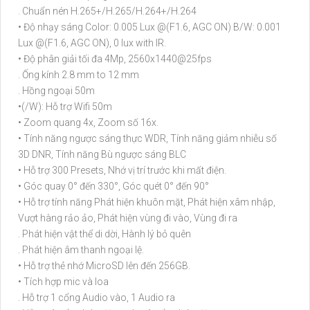
. Chuẩn nén H.265+/H.265/H.264+/H.264
• Độ nhạy sáng Color: 0.005 Lux @(F1.6, AGC ON) B/W: 0.001
Lux @(F1.6, AGC ON), 0 lux with IR.
• Độ phân giải tối đa 4Mp, 2560x1440@25fps
. Ống kính 2.8 mm to 12 mm
. Hồng ngoại 50m
•(/W): Hỗ trợ Wifi 50m
• Zoom quang 4x, Zoom số 16x.
• Tính năng ngược sáng thực WDR, Tính năng giảm nhiễu số
3D DNR, Tính năng Bù ngược sáng BLC
• Hỗ trợ 300 Presets, Nhớ vị trí trước khi mất điện.
• Góc quay 0° đến 330°, Góc quét 0° đến 90°
• Hỗ trợ tính năng Phát hiện khuôn mặt, Phát hiện xâm nhập,
Vượt hàng rảo ảo, Phát hiện vùng đi vào, Vùng đi ra
. Phát hiện vật thể di dời, Hành lý bỏ quên
. Phát hiện âm thanh ngoại lệ.
• Hỗ trợ thẻ nhớ MicroSD lên đến 256GB.
• Tích hợp mic và loa
. Hỗ trợ 1 cổng Audio vào, 1 Audio ra