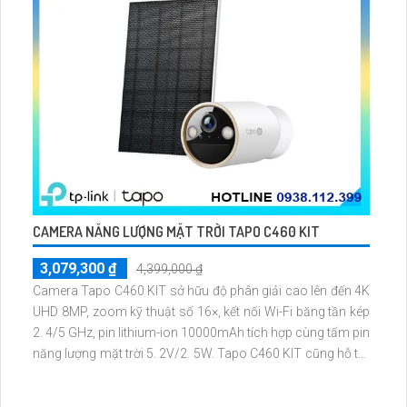
CAMERA NĂNG LƯỢNG MẶT TRỜI TAPO C460 KIT
3,079,300 ₫
4,399,000 ₫
Camera Tapo C460 KIT sở hữu độ phân giải cao lên đến 4K
UHD 8MP, zoom kỹ thuật số 16×, kết nối Wi-Fi băng tần kép
2. 4/5 GHz, pin lithium-ion 10000mAh tích hợp cùng tấm pin
năng lượng mặt trời 5. 2V/2. 5W. Tapo C460 KIT cũng hỗ trợ
quan sát ban đêm màu với cảm biến Starlight, tầm nhìn lên
đến 15 m