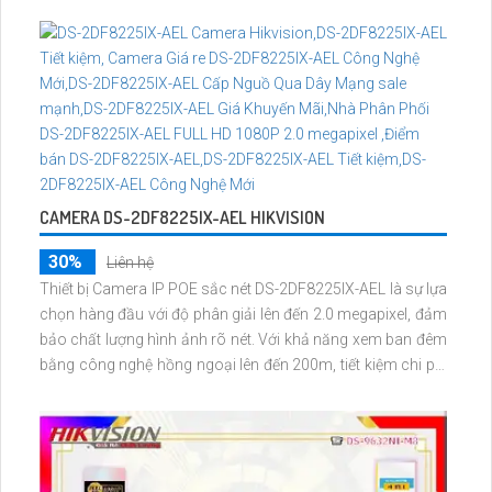
CAMERA DS-2DF8225IX-AEL HIKVISION
30%
Liên hệ
Thiết bị Camera IP POE sắc nét DS-2DF8225IX-AEL là sự lựa
chọn hàng đầu với độ phân giải lên đến 2.0 megapixel, đảm
bảo chất lượng hình ảnh rõ nét. Với khả năng xem ban đêm
bằng công nghệ hồng ngoại lên đến 200m, tiết kiệm chi phí
và phù hợp cho mọi điều kiện ánh sáng. Được trang bị công
nghệ IP POE, camera không bị giảm chất lượng ngay cả khi
lắp đặt xa router