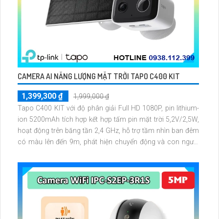
CAMERA AI NĂNG LƯỢNG MẶT TRỜI TAPO C400 KIT
1,399,300 ₫
1,999,000 ₫
Tapo C400 KIT với độ phân giải Full HD 1080P, pin lithium-
ion 5200mAh tích hợp kết hợp tấm pin mặt trời 5,2V/2,5W,
hoạt động trên băng tần 2,4 GHz, hỗ trợ tầm nhìn ban đêm
có màu lên đến 9m, phát hiện chuyển động và con người
bằng AI, đồng thời lưu trữ dữ liệu qua thẻ microSD lên đến
512GB