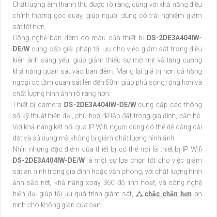
Chất lượng âm thanh thu được rõ ràng, cùng với khả năng điều
chỉnh hướng góc quay, giúp người dùng có trải nghiệm giám
sát tốt hơn.
Công nghệ ban đêm có màu của thiết bị
DS-2DE3A404IW-
DE/W
cung cấp giải pháp tối ưu cho việc giám sát trong điều
kiện ánh sáng yếu, giúp giảm thiểu sự mờ mịt và tăng cường
khả năng quan sát vào ban đêm. Mang lại giá trị hơn cả hồng
ngoại có tầm quan sát lên đến 50m giúp phủ sóng rộng hơn và
chất lượng hình ảnh rõ ràng hơn.
Thiết bị camera
DS-2DE3A404IW-DE/W
cung cấp các thông
số kỹ thuật hiện đại, phù hợp để lắp đặt trong gia đình, căn hộ.
Với khả năng kết nối qua IP Wifi, người dùng có thể dễ dàng cài
đặt và sử dụng mà không bị giảm chất lượng hình ảnh.
Nhìn những đặc điểm của thiết bị có thể nói là thiết bị IP Wifi
DS-2DE3A404IW-DE/W
là một sự lựa chọn tốt cho việc giám
sát an ninh trong gia đình hoặc văn phòng, với chất lượng hình
ảnh sắc nét, khả năng xoay 360 độ linh hoạt, và công nghệ
hiện đại giúp tối ưu quá trình giám sát, ⁂
chắc chắn hơn
an
ninh cho không gian của bạn.