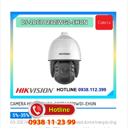
CAMERA HIKVISION DS-2DE7A232IWG1-EHUN
5%-35%
DS-2DE7A232IWG1-EHUN là dòng speed dome trang bị ống