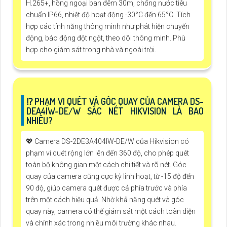
H.265+, hồng ngoại ban đêm 30m, chống nước tiêu
chuẩn IP66, nhiệt độ hoạt động -30°C đến 65°C. Tích
hợp các tính năng thông minh như phát hiện chuyển
động, báo động đột ngột, theo dõi thông minh. Phù
hợp cho giám sát trong nhà và ngoài trời.
⁉️ PHẠM VI QUÉT VÀ GÓC QUAY CỦA CAMERA DS-
DEA4IW-DE/W SẮC NÉT HIKVISION LÀ BAO
NHIÊU?
💖 Camera DS-2DE3A404IW-DE/W của Hikvision có
phạm vi quét rộng lớn lên đến 360 độ, cho phép quét
toàn bộ không gian một cách chi tiết và rõ nét. Góc
quay của camera cũng cực kỳ linh hoạt, từ -15 độ đến
90 độ, giúp camera quét được cả phía trước và phía
trên một cách hiệu quả. Nhờ khả năng quét và góc
quay này, camera có thể giám sát một cách toàn diện
và chính xác trong nhiều môi trường khác nhau.