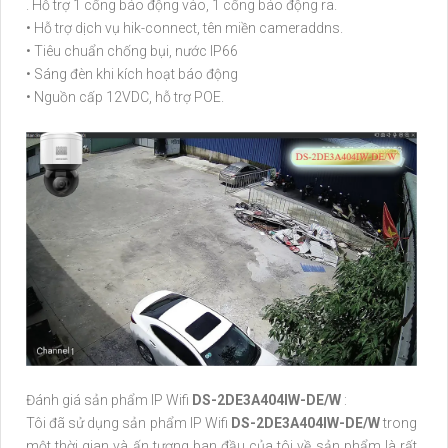
. Hỗ trợ 1 cổng báo động vào, 1 cổng báo động ra.
• Hỗ trợ dịch vụ hik-connect, tên miền cameraddns.
• Tiêu chuẩn chống bụi, nước IP66
• Sáng đèn khi kích hoạt báo động
• Nguồn cấp 12VDC, hỗ trợ POE.
Đánh giá sản phẩm IP Wifi
DS-2DE3A404IW-DE/W
:
Tôi đã sử dụng sản phẩm IP Wifi
DS-2DE3A404IW-DE/W
trong
một thời gian và ấn tượng ban đầu của tôi về sản phẩm là rất