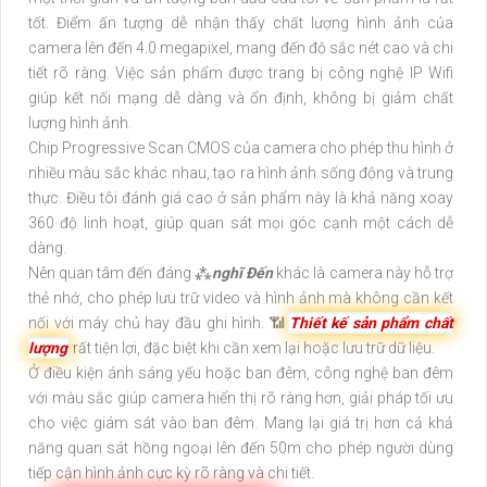
tốt. Điểm ấn tượng dễ nhận thấy chất lượng hình ảnh của
camera lên đến 4.0 megapixel, mang đến độ sắc nét cao và chi
tiết rõ ràng. Việc sản phẩm được trang bị công nghệ IP Wifi
giúp kết nối mạng dễ dàng và ổn định, không bị giảm chất
lượng hình ảnh.
Chip Progressive Scan CMOS của camera cho phép thu hình ở
nhiều màu sắc khác nhau, tạo ra hình ảnh sống động và trung
thực. Điều tôi đánh giá cao ở sản phẩm này là khả năng xoay
360 độ linh hoạt, giúp quan sát mọi góc cạnh một cách dễ
dàng.
Nên quan tâm đến đáng ⁂
nghĩ Đến
khác là camera này hỗ trợ
thẻ nhớ, cho phép lưu trữ video và hình ảnh mà không cần kết
nối với máy chủ hay đầu ghi hình. 📶
Thiết kế sản phẩm chất
lượng
rất tiện lợi, đặc biệt khi cần xem lại hoặc lưu trữ dữ liệu.
Ở điều kiện ánh sáng yếu hoặc ban đêm, công nghệ ban đêm
với màu sắc giúp camera hiển thị rõ ràng hơn, giải pháp tối ưu
cho việc giám sát vào ban đêm. Mang lại giá trị hơn cả khả
năng quan sát hồng ngoại lên đến 50m cho phép người dùng
tiếp cận hình ảnh cực kỳ rõ ràng và chi tiết.