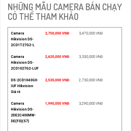
NHỮNG MẪU CAMERA BÁN CHẠY
CÓ THỂ THAM KHẢO
Camera
2,750,000 VNĐ
3,470,000 VNĐ
Hikvision DS-
2CD1T27G2-L
Camera
2,620,000 VNĐ
3,330,000 VNĐ
Hikvision DS-
2CD1027G2-LUF
DS-2CD1043G0-
2,530,000 VNĐ
2,730,000 VNĐ
IUF Hikvision
Giá rẻ
Camera
1,990,000 VNĐ
3,290,000 VNĐ
Hikvision DS-
2DE2C400MW-
DE(F0)(S7)