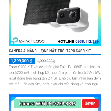
CAMERA AI NĂNG LƯỢNG MẶT TRỜI TAPO C400 KIT
1,399,300 ₫
1,999,000 ₫
Tapo C400 KIT với độ phân giải Full HD 1080P, pin lithium-
ion 5200mAh tích hợp kết hợp tấm pin mặt trời 5,2V/2,5W,
hoạt động trên băng tần 2,4 GHz, hỗ trợ tầm nhìn ban đêm
có màu lên đến 9m, phát hiện chuyển động và con người
bằng AI, đồng thời lưu trữ dữ liệu qua thẻ microSD lên đến
512GB