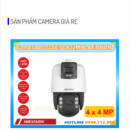
quan sát ban đêm màu với cảm biến Starlight, tầm nhìn lên
đến 15 m
SẢN PHẨM CAMERA GIÁ RẺ