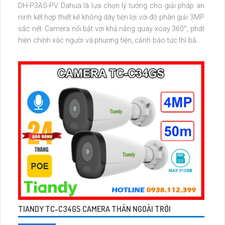
DH-P3AS-PV Dahua là lựa chọn lý tưởng cho giải pháp an
ninh kết hợp thiết kế không dây tiện lợi với độ phân giải 3MP
sắc nét. Camera nổi bật với khả năng quay xoay 360°, phát
hiện chính xác người và phương tiện, cảnh báo tức thì bằng
đèn nháy và còi hú.
TIANDY TC-C34GS CAMERA THÂN NGOÀI TRỜI