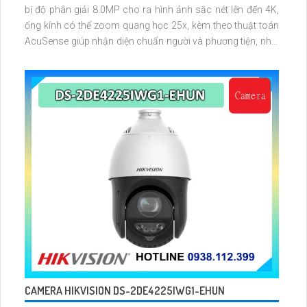
bị độ phân giải 8.0MP cho ra hình ảnh sắc nét lên đến 4K,
ống kính có thể zoom quang học 25x, kèm theo thuật toán
AcuSense giúp nhận diện chuẩn người và phương tiện, nhìn
ban đêm hồng ngoại tầm xa lên đến 100m
CAMERA HIKVISION DS-2DE4225IWG1-EHUN