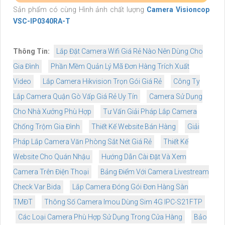
Sản phẩm có cùng Hình ảnh chất lượng
Camera Visioncop
VSC-IP0340RA-T
Thông Tin:
Lắp Đặt Camera Wifi Giá Rẻ Nào Nên Dùng Cho
Gia Đình
Phần Mềm Quản Lý Mã Đơn Hàng Trích Xuất
Video
Lắp Camera Hikvision Trọn Gói Giá Rẻ
Công Ty
Lắp Camera Quận Gò Vấp Giá Rẻ Uy Tín
Camera Sử Dụng
Cho Nhà Xưởng Phù Hợp
Tư Vấn Giải Pháp Lắp Camera
Chống Trộm Gia Đình
Thiết Kế Website Bán Hàng
Giải
Pháp Lắp Camera Văn Phòng Sắt Nét Giá Rẻ
Thiết Kế
Website Cho Quán Nhậu
Hướng Dẫn Cài Đặt Và Xem
Camera Trên Điện Thoại
Bảng Điểm Với Camera Livestream
Check Var Bida
Lắp Camera Đóng Gói Đơn Hàng Sàn
TMĐT
Thông Số Camera Imou Dùng Sim 4G IPC-S21FTP
Các Loại Camera Phù Hợp Sử Dụng Trong Cửa Hàng
Bảo