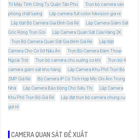
Trì Máy Tính Công Ty Quận Tân Phú
Trọn bộ camera văn
phòng chất lượng
Lắp camera full color hikvision gia re
Lắp Đặt Bộ Camera Gia ĐÌnh Giá Rẻ
Lắp Camera Giám Sát
Góc Rộng Trọn Gói
Lắp Camera Quan Sát Cửa Hàng 2K
Trọn Bộ Camera Quan Sát Gia Đình Giá Rẻ
Lắp Đặt
Camera Cho Cơ Sở Nấu Ăn
Trọn Bộ Camera Đàm Thoại
Ngoài Trời
Trọn bộ camera cho xưởng cơ khí
Trọn bộ 4
camera giám sát kho hàng
Lắp Camera Khu Phố Trọn Bộ
2MP Giá Rẻ
Bộ Camera IP Có Tích Hợp Míc Ghi Âm Trong
Nhà
Lắp Camera Báo Động Cho Siêu Thị
Lắp Camera
Khu Phố Trọn Bộ Giá Rẻ
Lắp đặt trọn bộ camera chung cư
giá rẻ
CAMERA QUAN SÁT ĐỀ XUẤT