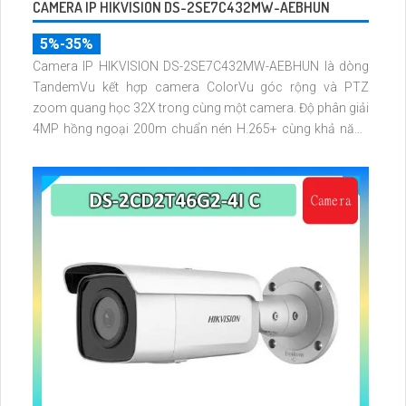
CAMERA IP HIKVISION DS-2SE7C432MW-AEBHUN
5%-35%
Camera IP HIKVISION DS-2SE7C432MW-AEBHUN là dòng
TandemVu kết hợp camera ColorVu góc rộng và PTZ
zoom quang học 32X trong cùng một camera. Độ phân giải
4MP hồng ngoại 200m chuẩn nén H.265+ cùng khả năng
quan sát màu ban đêm giúp giám sát khu vực rộng với hình
ảnh rõ nét cả ngày và đêm