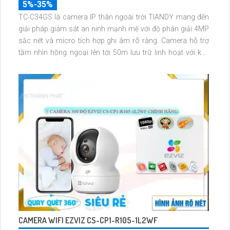
5%-35%
TC-C34GS là camera IP thân ngoài trời TIANDY mang đến
giải pháp giám sát an ninh mạnh mẽ với độ phân giải 4MP
sắc nét và micro tích hợp ghi âm rõ ràng. Camera hỗ trợ
tầm nhìn hồng ngoại lên tới 50m lưu trữ linh hoạt với khe
cắm thẻ nhớ lên đến 512GB và dễ dàng lắp đặt nhờ công
nghệ POE.
CAMERA WIFI EZVIZ CS-CP1-R105-1L2WF