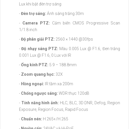
Lux khi bật đèn trợ sáng
-
Đèn trợ sáng:
Ánh sáng trắng 30m
-
Camera PTZ:
Cảm biến CMOS Progressive Scan
1/1.8 inch
-
Độ phân giải PTZ:
2560 × 1440 @30fps
-
Độ nhạy sáng PTZ:
Màu 0.005 Lux @ F1.6, Đen trắng
0.001 Lux @ F1.6, 0 Lux với IR
-
Ống kính PTZ:
5.9 – 188.8mm
-
Zoom quang học:
32X
-
Hồng ngoại:
IR tầm xa 200m
-
Chống ngược sáng:
WDR thực 120dB
-
Tính năng hình ảnh:
HLC, BLC, 3D DNR, Defog, Region
Exposure, Region Focus, Rapid Focus
-
Chuẩn nén:
H.265+/H.265
-
Nguồn cấp:
24VAC và Hi-PoE