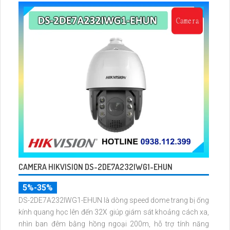
CAMERA HIKVISION DS-2DE7A232IWG1-EHUN
5%-35%
DS-2DE7A232IWG1-EHUN là dòng speed dome trang bị ống
kính quang học lên đến 32X giúp giám sát khoảng cách xa,
nhìn ban đêm bằng hồng ngoại 200m, hỗ trợ tính năng