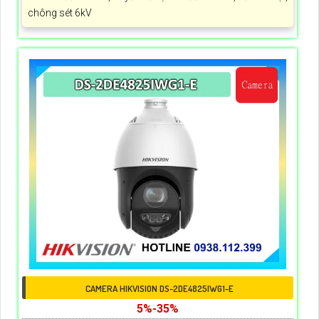
chông sét 6kV
CAMERA HIKVISION DS-2DE4825IWG1-E
5%-35%