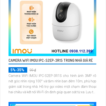
CAMERA WIFI IMOU IPC-S2EP-3R1S TRONG NHÀ GIÁ RẺ
5%-35%
00 ₫
Camera WiFi IMOU IPC-S2EP-3R1S cho hình ảnh 3MP rõ
nét góc nhìn rộng 100° và tầm nhìn ban đêm 10m, phù hợp
giám sát trong nhà. Hỗ trợ gọi video một chạm đàm thoại
hai chiều và kết nối Wi-Fi ổn định giúp quan sát từ xa. Lưu trữ
linh hoạt qua thẻ microSD tối đa 256GB hoặc lưu đám mây
dễ lắp đặt cho gia đình và văn phòng nhỏ.