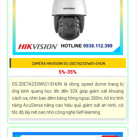
CAMERA HIKVISION DS-2DE7A232IWG1-EHUN
5%-35%
DS-2DE7A232IWG1-EHUN là dòng speed dome trang bị
ống kính quang học lên đến 32X giúp giám sát khoảng
cách xa, nhìn ban đêm bằng hồng ngoại 200m, hỗ trợ tính
năng AcuSense nâng cao hiệu quả giám sát an ninh, có
tốc độ lấy nét cao nhờ công nghệ Self-learning