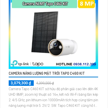
CAMERA NĂNG LƯỢNG MẶT TRỜI TAPO C460 KIT
3,079,300 ₫
4,399,000 ₫
Camera Tapo C460 KIT sở hữu độ phân giải cao lên đến 4K
UHD 8MP, zoom kỹ thuật số 16×, kết nối Wi-Fi băng tần kép
2. 4/5 GHz, pin lithium-ion 10000mAh tích hợp cùng tấm pin
năng lượng mặt trời 5. 2V/2. 5W. Tapo C460 KIT cũng hỗ trợ