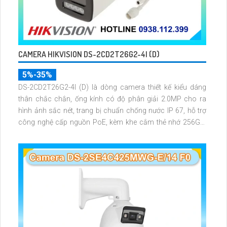
CAMERA HIKVISION DS-2CD2T26G2-4I (D)
5%-35%
DS-2CD2T26G2-4I (D) là dòng camera thiết kế kiểu dáng
thân chắc chắn, ống kính có độ phân giải 2.0MP cho ra
hình ảnh sắc nét, trang bị chuẩn chống nước IP 67, hỗ trợ
công nghệ cấp nguồn PoE, kèm khe cắm thẻ nhớ 256GB,
nhìn ban đêm bằng hồng ngoại tầm xa 80m