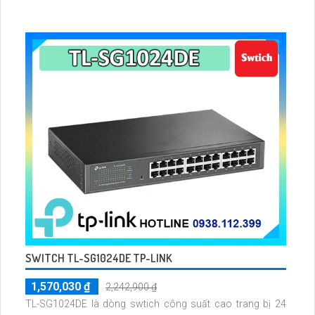
SWITCH TL-SG1024DE TP-LINK
1,570,030 ₫
2,242,900 ₫
TL-SG1024DE là dòng swtich công suất cao trang bị 24