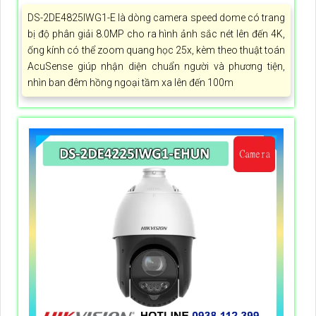
DS-2DE4825IWG1-E là dòng camera speed dome có trang
bị độ phân giải 8.0MP cho ra hình ảnh sắc nét lên đến 4K,
ống kính có thể zoom quang học 25x, kèm theo thuật toán
AcuSense giúp nhận diện chuẩn người và phương tiện,
nhìn ban đêm hồng ngoại tầm xa lên đến 100m