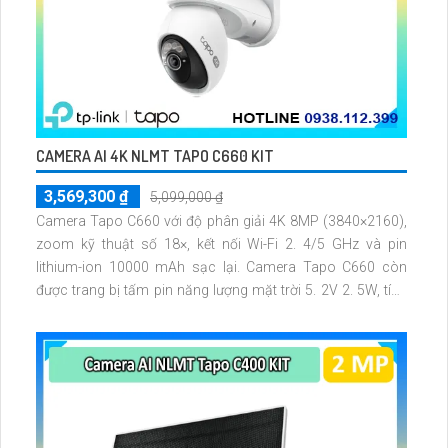
CAMERA AI 4K NLMT TAPO C660 KIT
3,569,300 ₫
5,099,000 ₫
Camera Tapo C660 với độ phân giải 4K 8MP (3840×2160),
zoom kỹ thuật số 18×, kết nối Wi-Fi 2. 4/5 GHz và pin
lithium-ion 10000 mAh sạc lại. Camera Tapo C660 còn
được trang bị tấm pin năng lượng mặt trời 5. 2V 2. 5W, tích
hợp AI phát hiện người, thú cưng, phương tiện, lưu trữ thẻ
microSD tối đa 512 GB