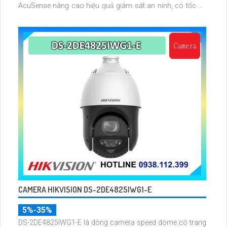
AcuSense nâng cao hiệu quả giám sát an ninh, có tốc độ
lấy nét cao nhờ công nghệ Self-learning
CAMERA HIKVISION DS-2DE4825IWG1-E
5%-35%
DS-2DE4825IWG1-E là dòng camera speed dome có trang