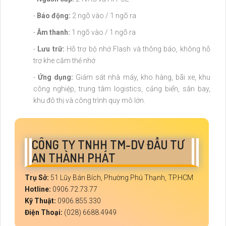
-
Báo động:
2 ngõ vào / 1 ngõ ra
-
Âm thanh:
1 ngõ vào / 1 ngõ ra
-
Lưu trữ:
Hỗ trợ bộ nhớ Flash và thông báo, không hỗ
trợ khe cắm thẻ nhớ
-
Ứng dụng:
Giám sát nhà máy, kho hàng, bãi xe, khu
công nghiệp, trung tâm logistics, cảng biển, sân bay,
khu đô thị và công trình quy mô lớn.
CÔNG TY TNHH TM-DV ĐẦU TƯ
AN THÀNH PHÁT
Trụ Sở:
51 Lũy Bán Bích, Phường Phú Thạnh, TP.HCM
Hotline:
0906.72.73.77
Kỹ Thuật:
0906.855.330
Điện Thoại:
(028) 6688.4949