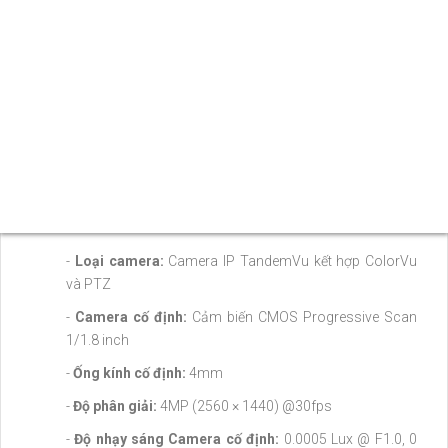
Sản phẩm phù hợp lắp đặt tại nhà máy, khu công nghiệp, kho
vận, bãi xe, cảng biển, sân bay, trung tâm thương mại, khu đô
thị, công trình giao thông và nhiều dự án yêu cầu giám sát diện
tích lớn với chất lượng hình ảnh ổn định.
THÔNG SỐ CỦA CAMERA IP
HIKVISION DS-2SE7C432MW-
AEBHUN
-
Model:
HIKVISION DS-2SE7C432MW-AEBHUN
-
Loại camera:
Camera IP TandemVu kết hợp ColorVu
và PTZ
-
Camera cố định:
Cảm biến CMOS Progressive Scan
1/1.8 inch
-
Ống kính cố định:
4mm
-
Độ phân giải:
4MP (2560 × 1440) @30fps
-
Độ nhạy sáng Camera cố định:
0.0005 Lux @ F1.0, 0