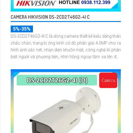
CAMERA HIKVISION DS-2CD2T46G2-4I C
5%-35%
DS-2CD2T46G2-4I C là dòng camera thiết kế kiểu dáng thân
chắc chắn, trang bị ống kính có độ phân giải 4.0MP cho ra
hình ảnh sắc nét, nhận diện khuôn mặt, công nghệ AI phân
biệt người và phương tiện, nhìn hồng ngoại tầm xa lên đến
80 mét, chống nước IP 67