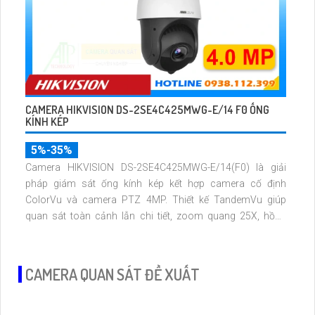
CAMERA HIKVISION DS-2SE4C425MWG-E/14 F0 ỐNG
KÍNH KÉP
5%-35%
Camera HIKVISION DS-2SE4C425MWG-E/14(F0) là giải
pháp giám sát ống kính kép kết hợp camera cố định
ColorVu và camera PTZ 4MP. Thiết kế TandemVu giúp
quan sát toàn cảnh lẫn chi tiết, zoom quang 25X, hồng
ngoại 100m cùng hình ảnh màu sắc rõ nét cả ngày lẫn
đêm
CAMERA QUAN SÁT ĐỀ XUẤT