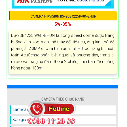
CAMERA HIKVISION DS-2DE4225IWG1-EHUN
5%-35%
DS-2DE4225IWG1-EHUN là dòng speed dome được trang
bị ống kính zoom có thể thay đổi tiêu cự, ống kính có độ
phân giải 2.0MP cho ra hình ảnh full HD, có trang bị thuật
toán AcuSense phân biệt người và phương tiện, trang bị
micro và loa giúp đàm thoại 2 chiều, nhìn ban đêm bằng
hồng ngoại 100m
CAMERA THEO CHỨC NĂNG
camera nhìn mã vận đơn nét nhất
Báo giá camera hikvision