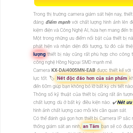
Trong thị trường camera giám sát hiện nay, thi
đáng
điểm mạnh
với chất lượng hình ảnh lên 
kiệm điện và Công Nghệ AI, hứa hẹn mang đến tr
Một trong những ưu điểm nổi bật của thiết bị n
phát hiện và nhận diện đối tượng, từ đó cải thi
lượng
thiết bị này cũng rất phù hợp cho công
công nghệ Hồng Ngoại SMD mạnh mẽ.
Camera
KX-DAi4005MN-EAB
được thiết kế vớ
lực tốt. 🏷
Nét độc đáo hơn của sản phẩm
kh
đến 60m giúp bạn không bỏ lỡ bất kỳ chi tiết nào
Thông số kỹ thuật của thiết bị cũng rất ấn tượ
chất lượng dù ở bất kỳ điều kiện nào. ✔️
Nét ưu
hình ảnh chất lượng cao mỗi khi cần quan sát.
Có thể đánh giá gọn hơn thiết bị Camera IP sắc
thống giám sát an ninh,
an Tâm
bạn sẽ có được 