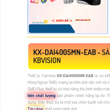
KX-DAI4005MN-EAB -
SẢ
KBVISION
Thiết bị Camera
KX-DAi4005MN-EAB
là sự k
Hồng Ngoại SMD, mang lại hình ảnh sắc nét và ch
SMD Plus, thiết bị có khả năng thu hình nhiều mà
tiến chất lượng
sản phẩm chính hãng tại An T
dụng. Đây thực sự là một lựa chọn tuyệt vời c
Tin rằng
chất lượng hình ảnh.