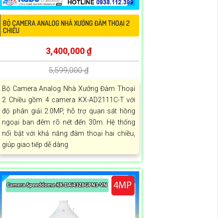
BỘ CAMERA ANALOG NHÀ XƯỞNG ĐÀM THOẠI 2
CHIỀU
3,400,000 ₫
5,599,000 ₫
Bộ Camera Analog Nhà Xưởng Đàm Thoại
2 Chiều gồm 4 camera KX-AD2111C-T với
độ phân giải 2.0MP, hỗ trợ quan sát hồng
ngoại ban đêm rõ nét đến 30m. Hệ thống
nổi bật với khả năng đàm thoại hai chiều,
giúp giao tiếp dễ dàng