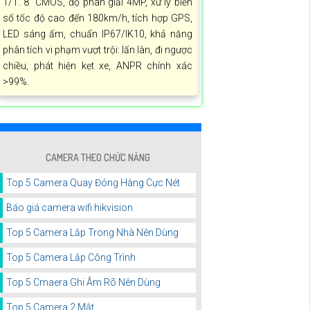
1/1. 8” CMOS, độ phân giải 4MP, xử lý biển
số tốc độ cao đến 180km/h, tích hợp GPS,
LED sáng ấm, chuẩn IP67/IK10, khả năng
phân tích vi phạm vượt trội: lấn làn, đi ngược
chiều, phát hiện kẹt xe, ANPR chính xác
>99%.
CAMERA THEO CHỨC NĂNG
Top 5 Camera Quay Đóng Hàng Cực Nét
Báo giá camera wifi hikvision
Top 5 Camera Lắp Trong Nhà Nên Dùng
Top 5 Camera Lắp Công Trình
Top 5 Cmaera Ghi Âm Rõ Nên Dùng
Top 5 Camera 2 Mắt