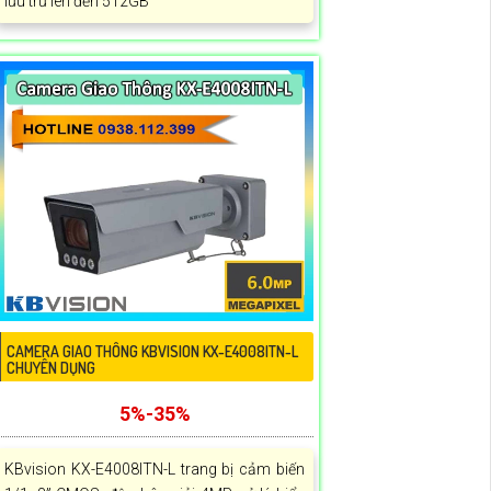
lưu trữ lên đến 512GB
CAMERA GIAO THÔNG KBVISION KX-E4008ITN-L
CHUYÊN DỤNG
5%-35%
KBvision KX-E4008ITN-L trang bị cảm biến