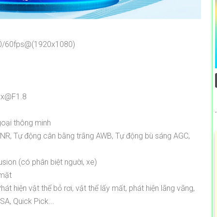
 50/60fps@(1920x1080)
Lux@F1.8
goại thông minh
DNR, Tự động cân bằng trắng AWB, Tự động bù sáng AGC,
usion (có phân biệt người, xe)
 mặt
t hiện vật thể bỏ rơi, vật thể lấy mất, phát hiện lãng vãng,
A, Quick Pick...