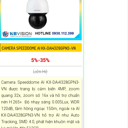
CAMERA SPEEDDOME AI KX-DAI4328GPN3-VN
5%-35%
Liên Hệ
Camera Speeddome AI KX-DAi4328GPN3-
VN được trang bị cảm biến 4MP, zoom
quang 32x, zoom số 16x và hỗ trợ chuẩn
nén H.265+. Độ nhạy sáng 0.005Lux, WDR
120dB, tầm hồng ngoại 150m, ngoài ra AI
KX-DAi4328GPN3-VN hỗ trợ AI như Auto
Tracking, SMD 4.0, phát hiện khuôn mặt và