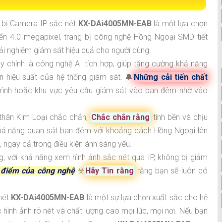
ết bị Camera IP sắc nét
KX-DAi4005MN-EAB
là một lựa chọn
đến 4.0 megapixel, trang bị công nghệ Hồng Ngoại SMD tiết
ải nghiệm giám sát hiệu quả cho người dùng.
ày chính là công nghệ AI tích hợp, giúp tăng cường khả năng
ện hiệu suất của hệ thống giám sát. 🔔
Những cải tiến chất
 trình hoặc khu vực yêu cầu giám sát vào ban đêm nhờ vào
i thân Kim Loại chắc chắn,
Chắc chắn rằng
tính bền và chịu
ả năng quan sát ban đêm với khoảng cách Hồng Ngoại lên
, ngay cả trong điều kiện ánh sáng yếu.
ng, với khả năng xem hình ảnh sắc nét qua IP, không bị giảm
 điểm của công nghệ
☣️
Hãy Tin rằng
rằng bạn sẽ luôn có
 nét
KX-DAi4005MN-EAB
là một sự lựa chọn xuất sắc cho hệ
hình ảnh rõ nét và chất lượng cao mọi lúc, mọi nơi. Nếu bạn