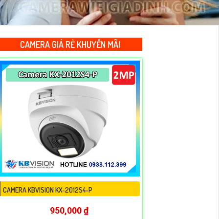
CAMERA GIÁ RẺ KHUYẾN MÃI
CAMERA KBVISION KX-2012S4-P
950,000 ₫