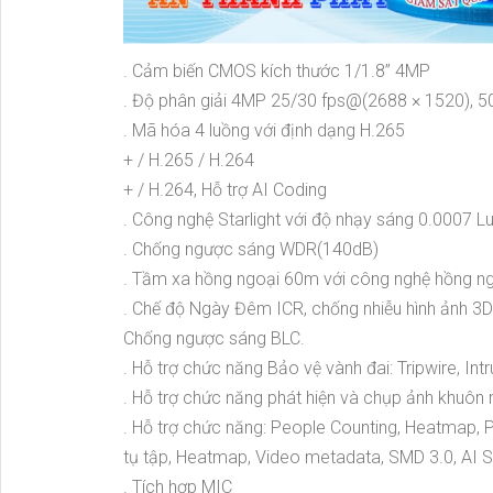
. Cảm biến CMOS kích thước 1/1.8” 4MP
. Độ phân giải 4MP 25/30 fps@(2688 × 1520),
. Mã hóa 4 luồng với định dạng H.265
+ / H.265 / H.264
+ / H.264, Hỗ trợ AI Coding
. Công nghệ Starlight với độ nhạy sáng 0.0007 
. Chống ngược sáng WDR(140dB)
. Tầm xa hồng ngoại 60m với công nghệ hồng n
. Chế độ Ngày Đêm ICR, chống nhiễu hình ảnh 3
Chống ngược sáng BLC.
. Hỗ trợ chức năng Bảo vệ vành đai: Tripwire, Intr
. Hỗ trợ chức năng phát hiện và chụp ảnh khuôn
. Hỗ trợ chức năng: People Counting, Heatmap, Phá
tụ tập, Heatmap, Video metadata, SMD 3.0, AI SS
. Tích hợp MIC