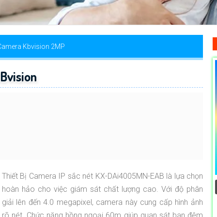
Camera Kbvision 2MP
vision
Thiết Bị Camera IP sắc nét KX-DAi4005MN-EAB là lựa chọn
hoàn hảo cho việc giám sát chất lượng cao. Với độ phân
giải lên đến 4.0 megapixel, camera này cung cấp hình ảnh
rõ nét. Chức năng hồng ngoại 60m giúp quan sát ban đêm