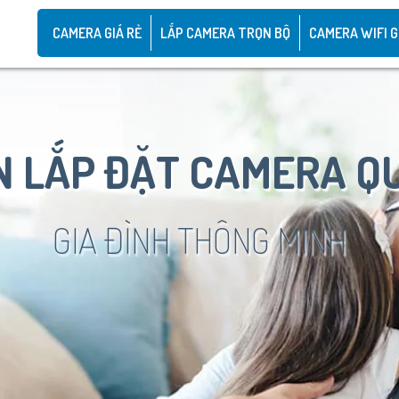
CAMERA GIÁ RẺ
LẮP CAMERA TRỌN BỘ
CAMERA WIFI G
 LẮP ĐẶT CAMERA Q
GIA ĐÌNH THÔNG MINH