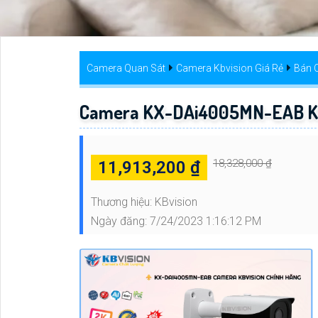
Camera Quan Sát
Camera Kbvision Giá Rẻ
Bán 
Camera KX-DAi4005MN-EAB KB
18,328,000 ₫
11,913,200 ₫
Thương hiệu:
KBvision
Ngày đăng:
7/24/2023 1:16:12 PM