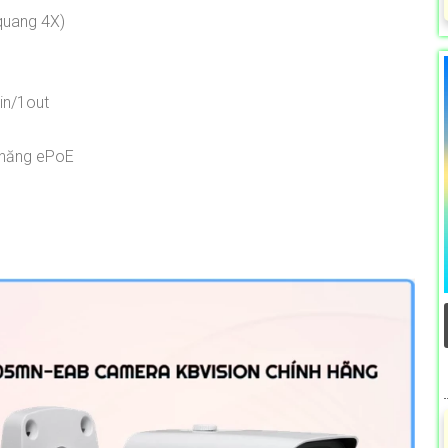
quang 4X)
1in/1out
h năng ePoE