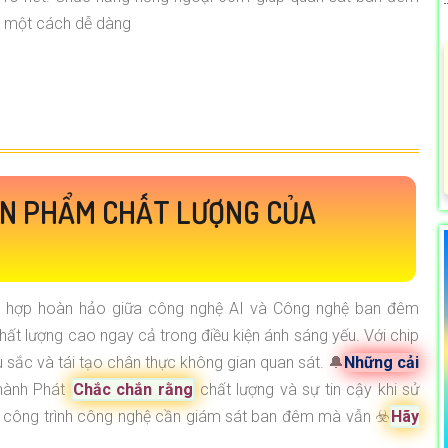
một cách dễ dàng
N PHẨM CHẤT LƯỢNG CỦA
ết hợp hoàn hảo giữa công nghệ AI và Công nghệ ban đêm
ất lượng cao ngay cả trong điều kiện ánh sáng yếu. Với chip
u sắc và tái tạo chân thực không gian quan sát. 🔔
Những cải
hành Phát
Chắc chắn rằng
chất lượng và sự tin cậy khi sử
ho công trình công nghệ cần giám sát ban đêm mà vẫn ☣️
Hãy