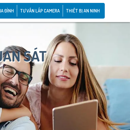
IA ĐÌNH
TƯ VẤN LẮP CAMERA
THIẾT BỊ AN NINH
UAN SÁT