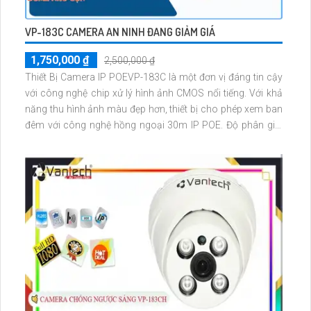
VP-183C CAMERA AN NINH ĐANG GIẢM GIÁ
1,750,000 ₫
2,500,000 ₫
Thiết Bị Camera IP POEVP-183C là một đơn vị đáng tin cậy
với công nghệ chip xử lý hình ảnh CMOS nổi tiếng. Với khả
năng thu hình ảnh màu đẹp hơn, thiết bị cho phép xem ban
đêm với công nghệ hồng ngoại 30m IP POE. Độ phân giải
ultra 2k lite cùng chất lượng hình ảnh 3.0 MP giúp bắt được
các chi tiết tinh vi