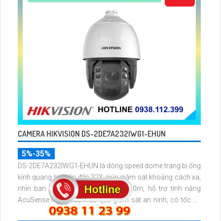
CAMERA HIKVISION DS-2DE7A232IWG1-EHUN
5%-35%
DS-2DE7A232IWG1-EHUN là dòng speed dome trang bị ống
kính quang học lên đến 32X giúp giám sát khoảng cách xa,
nhìn ban đêm bằng hồng ngoại 200m, hỗ trợ tính năng
AcuSense nâng cao hiệu quả giám sát an ninh, có tốc độ
lấy nét cao nhờ công nghệ Self-learning