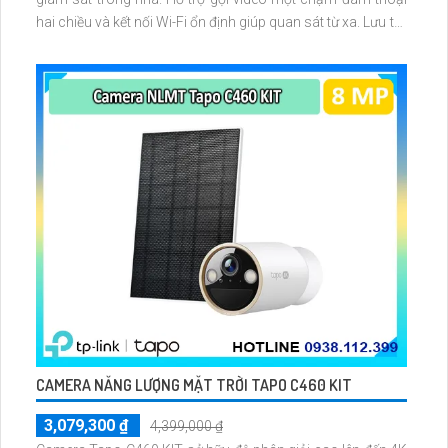
hai chiều và kết nối Wi-Fi ổn định giúp quan sát từ xa. Lưu trữ
linh hoạt qua thẻ microSD tối đa 256GB hoặc lưu đám mây
dễ lắp đặt cho gia đình và văn phòng nhỏ.
CAMERA NĂNG LƯỢNG MẶT TRỜI TAPO C460 KIT
3,079,300 ₫
4,399,000 ₫