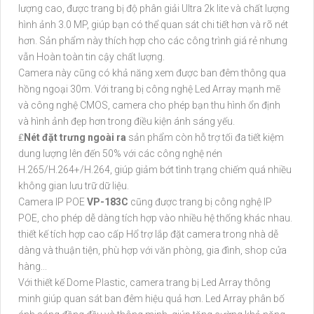
lượng cao, được trang bị độ phân giải Ultra 2k lite và chất lượng
hình ảnh 3.0 MP, giúp bạn có thể quan sát chi tiết hơn và rõ nét
hơn. Sản phẩm này thích hợp cho các công trình giá rẻ nhưng
vẫn Hoàn toàn tin cậy chất lượng.
Camera này cũng có khả năng xem được ban đêm thông qua
hồng ngoại 30m. Với trang bị công nghệ Led Array mạnh mẽ
và công nghệ CMOS, camera cho phép bạn thu hình ổn định
và hình ảnh đẹp hơn trong điều kiện ánh sáng yếu.
₤
Nét đặt trưng ngoài ra
sản phẩm còn hỗ trợ tối đa tiết kiệm
dung lượng lên đến 50% với các công nghệ nén
H.265/H.264+/H.264, giúp giảm bớt tình trạng chiếm quá nhiều
không gian lưu trữ dữ liệu.
Camera IP POE
VP-183C
cũng được trang bị công nghệ IP
POE, cho phép dễ dàng tích hợp vào nhiều hệ thống khác nhau.
thiết kế tích hợp cao cấp Hổ trợ lắp đặt camera trong nhà dễ
dàng và thuận tiện, phù hợp với văn phòng, gia đình, shop cửa
hàng...
Với thiết kế Dome Plastic, camera trang bị Led Array thông
minh giúp quan sát ban đêm hiệu quả hơn. Led Array phân bố