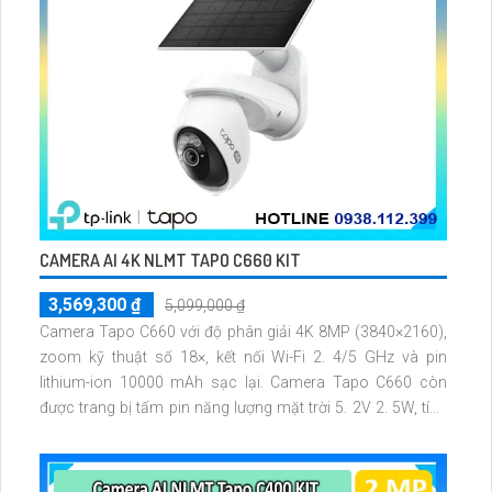
CAMERA AI 4K NLMT TAPO C660 KIT
3,569,300 ₫
5,099,000 ₫
Camera Tapo C660 với độ phân giải 4K 8MP (3840×2160),
zoom kỹ thuật số 18×, kết nối Wi-Fi 2. 4/5 GHz và pin
lithium-ion 10000 mAh sạc lại. Camera Tapo C660 còn
được trang bị tấm pin năng lượng mặt trời 5. 2V 2. 5W, tích
hợp AI phát hiện người, thú cưng, phương tiện, lưu trữ thẻ
microSD tối đa 512 GB