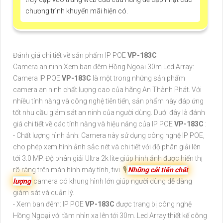
chương trình khuyến mãi hiện có.
Đánh giá chi tiết về sản phẩm IP POE
VP-183C
Camera an ninh Xem ban đêm Hồng Ngoại 30m Led Array:
Camera IP POE
VP-183C
là một trong những sản phẩm
camera an ninh chất lượng cao của hãng An Thành Phát. Với
nhiều tính năng và công nghệ tiên tiến, sản phẩm này đáp ứng
tốt nhu cầu giám sát an ninh của người dùng. Dưới đây là đánh
giá chi tiết về các tính năng và hiệu năng của IP POE
VP-183C
:
- Chất lượng hình ảnh: Camera này sử dụng công nghệ IP POE,
cho phép xem hình ảnh sắc nét và chi tiết với độ phân giải lên
tới 3.0 MP. Độ phân giải Ultra 2k lite giúp hình ảnh được hiển thị
rõ ràng trên màn hình máy tính, tivi. 🎙
Những cải tiến chất
lượng
camera có khung hình lớn giúp người dùng dễ dàng
giám sát và quản lý.
- Xem ban đêm: IP POE
VP-183C
được trang bị công nghệ
Hồng Ngoại với tầm nhìn xa lên tới 30m. Led Array thiết kế công