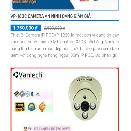
VP-183C CAMERA AN NINH ĐANG GIẢM GIÁ
1,750,000 ₫
2,500,000 ₫
Thiết Bị Camera IP POEVP-183C là một đơn vị đáng tin cậy
với công nghệ chip xử lý hình ảnh CMOS nổi tiếng. Với khả
năng thu hình ảnh màu đẹp hơn, thiết bị cho phép xem ban
đêm với công nghệ hồng ngoại 30m IP POE. Độ phân giải
ultra 2k lite cùng chất lượng hình ảnh 3.0 MP giúp bắt được
các chi tiết tinh vi