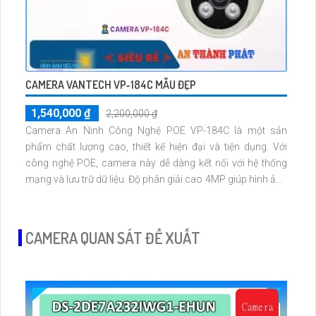
CAMERA VANTECH VP-184C MẪU ĐẸP
1,540,000 ₫
2,200,000 ₫
Camera An Ninh Công Nghệ POE VP-184C là một sản
phẩm chất lượng cao, thiết kế hiện đại và tiện dụng. Với
công nghệ POE, camera này dễ dàng kết nối với hệ thống
mạng và lưu trữ dữ liệu. Độ phân giải cao 4MP giúp hình ảnh
rõ nét và chất lượng. Đèn hồng ngoại thông minh sẽ tự động
bật khi ánh sáng yếu, giúp quan sát trong môi trường tối
sáng
CAMERA QUAN SÁT ĐỀ XUẤT