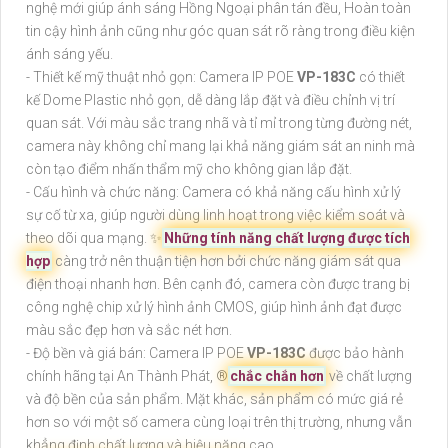
nghệ mới giúp ánh sáng Hồng Ngoại phân tán đều, Hoàn toàn
tin cậy hình ảnh cũng như góc quan sát rõ ràng trong điều kiện
ánh sáng yếu.
- Thiết kế mỹ thuật nhỏ gọn: Camera IP POE
VP-183C
có thiết
kế Dome Plastic nhỏ gọn, dễ dàng lắp đặt và điều chỉnh vị trí
quan sát. Với màu sắc trang nhã và tỉ mỉ trong từng đường nét,
camera này không chỉ mang lại khả năng giám sát an ninh mà
còn tạo điểm nhấn thẩm mỹ cho không gian lắp đặt.
- Cấu hình và chức năng: Camera có khả năng cấu hình xử lý
sự cố từ xa, giúp người dùng linh hoạt trong việc kiểm soát và
theo dõi qua mạng. ✨
Những tính năng chất lượng được tích
hợp
càng trở nên thuận tiện hơn bởi chức năng giám sát qua
điện thoại nhanh hơn. Bên cạnh đó, camera còn được trang bị
công nghệ chip xử lý hình ảnh CMOS, giúp hình ảnh đạt được
màu sắc đẹp hơn và sắc nét hơn.
- Độ bền và giá bán: Camera IP POE
VP-183C
được bảo hành
chính hãng tại An Thành Phát, ®️
chắc chắn hơn
về chất lượng
và độ bền của sản phẩm. Mặt khác, sản phẩm có mức giá rẻ
hơn so với một số camera cùng loại trên thị trường, nhưng vẫn
khẳng định chất lượng và hiệu năng cao.