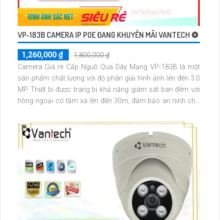
VP-183B CAMERA IP POE ĐANG KHUYẾN MÃI VANTECH ❂
1,260,000 ₫
1,800,000 ₫
Camera Giá re Cấp Nguồ Qua Dây Mạng VP-183B là một
sản phẩm chất lượng với độ phân giải hình ảnh lên đến 3.0
MP. Thiết bị được trang bị khả năng giám sát ban đêm với
hồng ngoại có tầm xa lên đến 30m, đảm bảo an ninh cho
dự án dân dụng. Camera được thiết kế với công nghệ mới
nhất là IP POE, giúp xử lý hình ảnh sáng đẹp và chất lượng