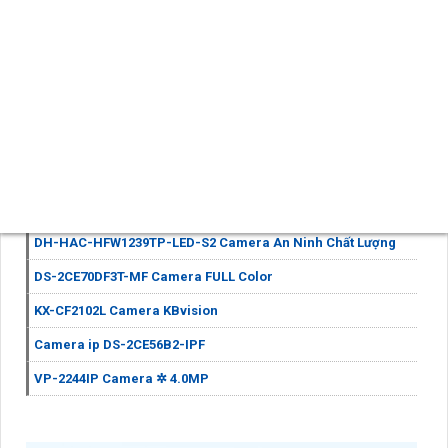
Công ty An Thành Phát đã xây dựng uy tín trong việc cung cấp
các thiết bị giám sát và camera chuyên nghiệp. Với Camera
VP-183C
, họ tiếp tục chứng tỏ sự đổi mới và cam kết mang
đến cho khách hàng những sản phẩm chất lượng cao, ®️
chắc
chắn hơn
hiệu suất và sự an toàn.
Nếu bạn đang tìm kiếm một camera chất lượng, ổn định và có
khả năng xử lý hình ảnh tốt trong điều kiện thiếu sáng, hãy đến
Công ty An Thành Phát để cung cấp Camera
VP-183C
.
Sản phẩm cao cấp tương tự Thu hình Ổn Định cho bạn tham
khảo
DH-HAC-HFW1239TP-LED-S2 Camera An Ninh Chất Lượng
DS-2CE70DF3T-MF Camera FULL Color
KX-CF2102L Camera KBvision
Camera ip DS-2CE56B2-IPF
VP-2244IP Camera ✲ 4.0MP