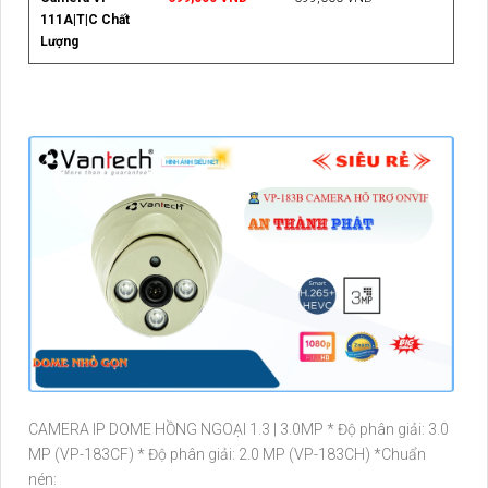
111A|T|C Chất
Lượng
CAMERA IP DOME HỒNG NGOẠI 1.3 | 3.0MP * Độ phân giải: 3.0
MP (VP-183CF) * Độ phân giải: 2.0 MP (VP-183CH) *Chuẩn
nén: