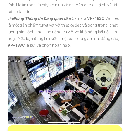
tính, Hoàn toàn tin cậy an ninh và an toàn cho gia đình và tài
sản của mình.
🌙
Những Thông tin Đáng quan tâm
Camera
VP-183C
VanTech
là một sản phẩm tuyệt vời với thiết kế đẹp và sang trọng, chất
lượng hình ảnh cao, tính năng ưu việt và khả năng kết nối linh
hoạt. Nếu bạn đang tìm kiếm một camera giám sát đẳng cấp,
VP-183C
là sự lựa chọn hoàn hảo.