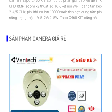
Camera Tapo C460 KIT sở hữu độ phân giải cao lên đến 4K
UHD 8MP, zoom kỹ thuật số 16×, kết nối Wi-Fi băng tần kép
2. 4/5 GHz, pin lithium-ion 10000mAh tích hợp cùng tấm pin
năng lượng mặt trời 5. 2V/2. 5W. Tapo C460 KIT cũng hỗ trợ
quan sát ban đêm màu với cảm biến Starlight, tầm nhìn lên
đến 15 m
SẢN PHẨM CAMERA GIÁ RẺ