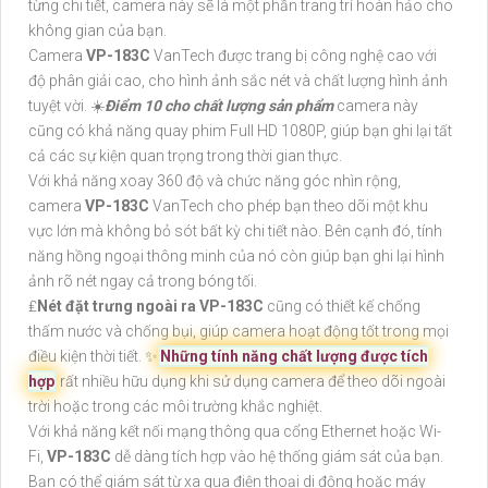
từng chi tiết, camera này sẽ là một phần trang trí hoàn hảo cho
không gian của bạn.
Camera
VP-183C
VanTech được trang bị công nghệ cao với
độ phân giải cao, cho hình ảnh sắc nét và chất lượng hình ảnh
tuyệt vời. ☀️
Điểm 10 cho chất lượng sản phẩm
camera này
cũng có khả năng quay phim Full HD 1080P, giúp bạn ghi lại tất
cả các sự kiện quan trọng trong thời gian thực.
Với khả năng xoay 360 độ và chức năng góc nhìn rộng,
camera
VP-183C
VanTech cho phép bạn theo dõi một khu
vực lớn mà không bỏ sót bất kỳ chi tiết nào. Bên cạnh đó, tính
năng hồng ngoại thông minh của nó còn giúp bạn ghi lại hình
ảnh rõ nét ngay cả trong bóng tối.
₤
Nét đặt trưng ngoài ra
VP-183C
cũng có thiết kế chống
thấm nước và chống bụi, giúp camera hoạt động tốt trong mọi
điều kiện thời tiết. ✨
Những tính năng chất lượng được tích
hợp
rất nhiều hữu dụng khi sử dụng camera để theo dõi ngoài
trời hoặc trong các môi trường khắc nghiệt.
Với khả năng kết nối mạng thông qua cổng Ethernet hoặc Wi-
Fi,
VP-183C
dễ dàng tích hợp vào hệ thống giám sát của bạn.
Bạn có thể giám sát từ xa qua điện thoại di động hoặc máy