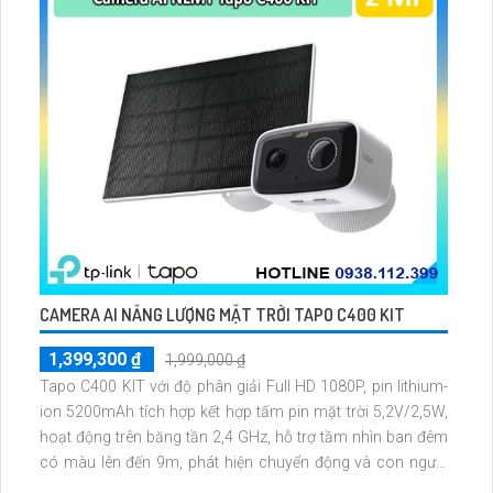
CAMERA AI NĂNG LƯỢNG MẶT TRỜI TAPO C400 KIT
1,399,300 ₫
1,999,000 ₫
Tapo C400 KIT với độ phân giải Full HD 1080P, pin lithium-
ion 5200mAh tích hợp kết hợp tấm pin mặt trời 5,2V/2,5W,
hoạt động trên băng tần 2,4 GHz, hỗ trợ tầm nhìn ban đêm
có màu lên đến 9m, phát hiện chuyển động và con người
bằng AI, đồng thời lưu trữ dữ liệu qua thẻ microSD lên đến