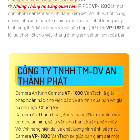
🎼️
Những Thông tin Đáng quan tâm
IP POE
VP-183C
là một
sản phẩm camera an ninh đáng xem xét. Với nhiều tính năng
ưu việt như xem ban đêm, hình ảnh sắc nét, chất lượng xử lý
hình ảnh, thiết kế nhỏ gọn và giá bán hợp lý, IP POE
VP-183C
sẽ
là lựa chọn tốt cho việc khẳng định giám sát an ninh của bạn.
CÔNG TY TNHH TM-DV AN
THÀNH PHÁT
Camera An Ninh Camera
VP-183C
VanTech là giải
pháp hoàn hảo cho việc bảo vệ an ninh của bạn với giá
cả phù hợp. Chúng tôi
Camera An Thành Phát, đơn vị hàng đầu trong lĩnh vực
camera an ninh, sẽ tư vấn cho bạn về sản phẩm này.
Với tính năng hiện đại và chất lượng hình ảnh sắc nét,
Camera
VP-183C
VanTech sẽ giúp bạn giám sát một