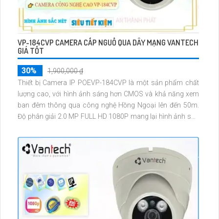
VP-184CVP CAMERA CẤP NGUỒ QUA DÂY MẠNG VANTECH
GIÁ TỐT
30%
1,900,000 ₫
Thiết bị Camera IP POEVP-184CVP là một sản phẩm chất
lượng cao, với hình ảnh sáng hơn CMOS và khả năng xem
ban đêm thông qua công nghệ Hồng Ngoại lên đến 50m.
Độ phân giải 2.0 MP FULL HD 1080P mang lại hình ảnh sắc
nét và chân thực. Thiết bị được thiết kế với chất liệu sắt chắc
chắn, mang đến sự bền vững và đáng tin cậy