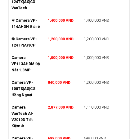
124TX|AX|CX
VanTech
✲ Camera VP-
1,400,000 VNĐ
1,400,000 VNĐ
114AHDH Giá rẻ
❂ Camera VP-
1,200,000 VNĐ
1,200,000 VNĐ
124TP|AP|CP
Camera
1,000,000 VNĐ
1,000,000 VNĐ
VP113AHDM Độ
Nét 1.3MP
Camera VP-
840,000 VNĐ
1,200,000 VNĐ
100TS|AS|CS
Hồng Ngoại
Camera
2,877,000 VNĐ
4,110,000 VNĐ
VanTech AI-
V2010D Tiết
Kiệm ✲
Camera VP-
699,000 VNĐ
699,000 VNĐ