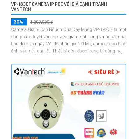
VP-183CF CAMERA IP POE VỚI GIÁ CẠNH TRANH
VANTECH
30%
1,800,000 ₫
Camera Giá rẻ Cấp Nguồn Qua Dây Mạng VP-183CF là một
sản phẩm tuyệt vời cho việc giám sát trong và ngoài nhà,
ban đêm và ngày. Với độ phân giải 2.0 MP, camera cho hình
ảnh sắc nét, chi tiết. Thiết bị còn được trang bị công nghệ
hồng ngoại, giúp quan sát trong màn đêm với khoảng cách
lên đến 30m