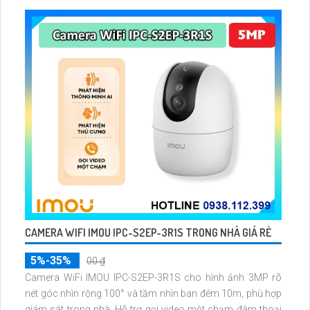
512GB
CAMERA WIFI IMOU IPC-S2EP-3R1S TRONG NHÀ GIÁ RẺ
5%-35%
00 ₫
Camera WiFi IMOU IPC-S2EP-3R1S cho hình ảnh 3MP rõ
nét góc nhìn rộng 100° và tầm nhìn ban đêm 10m, phù hợp
giám sát trong nhà. Hỗ trợ gọi video một chạm đàm thoại