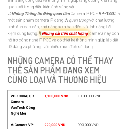
ánh sáng đồng đều và thông minh, giúp tăng cường khả năng
quan sát trong điều kiện ánh sáng yếu.
🌙
Những Thông tin Đáng quan tâm
Camera IP POE
VP-183C
là
một sản phẩm camera IP đáng ⁂
quan trọng
với chất lượng
hình ảnh cao cấp, khả năng xem ban đêm và tính năng tiết
kiệm dung lượng. 🎙
Những cải tiến chất lượng
camera này còn
hỗ trợ công nghệ IP POE và có thiết kế thông minh giúp lắp đặt
dễ dàng và phù hợp với nhiều mục đích sử dụng.
NHỮNG CAMERA CÓ THỂ THAY
THẾ SẢN PHẨM ĐANG XEM
CÙNG LOẠI VÀ THƯƠNG HIỆU
VP-1300A|T|C
1,100,000 VNĐ
1,100,000 VNĐ
Camera
VanTech Công
Nghệ Mới
✲ Camera VP-
990,000 VNĐ
990,000 VNĐ