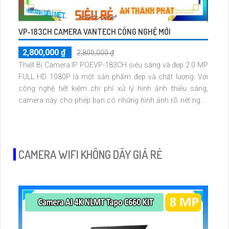
VP-183CH CAMERA VANTECH CÔNG NGHỆ MỚI
2,800,000 ₫
2,800,000 ₫
Thiết Bị Camera IP POEVP-183CH siêu sáng và đẹp 2.0 MP
FULL HD 1080P là một sản phẩm đẹp và chất lượng. Với
công nghệ tiết kiệm chi phí xử lý hình ảnh thiếu sáng,
camera này cho phép bạn có những hình ảnh rõ nét ngay
cả trong điều kiện ánh sáng yếu. Led Array được trang bị,
giúp cung cấp ánh sáng đủ trong môi trường thiếu sáng
CAMERA WIFI KHÔNG DÂY GIÁ RẺ