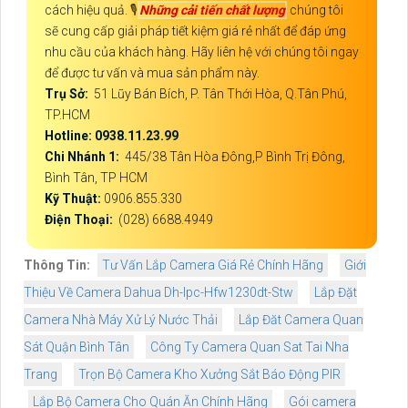
cách hiệu quả. 🎙
Những cải tiến chất lượng
chúng tôi
sẽ cung cấp giải pháp tiết kiệm giá rẻ nhất để đáp ứng
nhu cầu của khách hàng. Hãy liên hệ với chúng tôi ngay
để được tư vấn và mua sản phẩm này.
Trụ Sở:
51 Lũy Bán Bích, P. Tân Thới Hòa, Q.Tân Phú,
TP.HCM
Hotline: 0938.11.23.99
Chi Nhánh 1:
445/38 Tân Hòa Đông,P Bình Trị Đông,
Bình Tân, TP HCM
Kỹ Thuật:
0906.855.330
Điện Thoại:
(028) 6688.4949
Thông Tin:
Tư Vấn Lắp Camera Giá Rẻ Chính Hãng
Giới
Thiệu Về Camera Dahua Dh-Ipc-Hfw1230dt-Stw
Lắp Đặt
Camera Nhà Máy Xử Lý Nước Thải
Lắp Đăt Camera Quan
Sát Quận Bình Tân
Công Ty Camera Quan Sat Tai Nha
Trang
Trọn Bộ Camera Kho Xưởng Sắt Báo Động PIR
Lắp Bộ Camera Cho Quán Ăn Chính Hãng
Gói camera