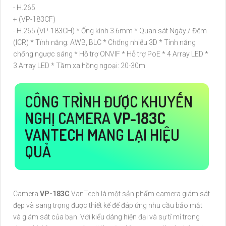
- H.265
+ (VP-183CF)
- H.265 (VP-183CH) * Ống kính 3.6mm * Quan sát Ngày / Đêm
(ICR) * Tính năng: AWB, BLC * Chống nhiễu 3D * Tính năng
chống ngược sáng * Hỗ trợ ONVIF * Hỗ trợ PoE * 4 Array LED *
3 Array LED * Tầm xa hồng ngoại: 20-30m
CÔNG TRÌNH ĐƯỢC KHUYẾN
NGHỊ CAMERA
VP-183C
VANTECH MANG LẠI HIỆU
QUẢ
Camera
VP-183C
VanTech là một sản phẩm camera giám sát
đẹp và sang trọng được thiết kế để đáp ứng nhu cầu bảo mật
và giám sát của bạn. Với kiểu dáng hiện đại và sự tỉ mỉ trong