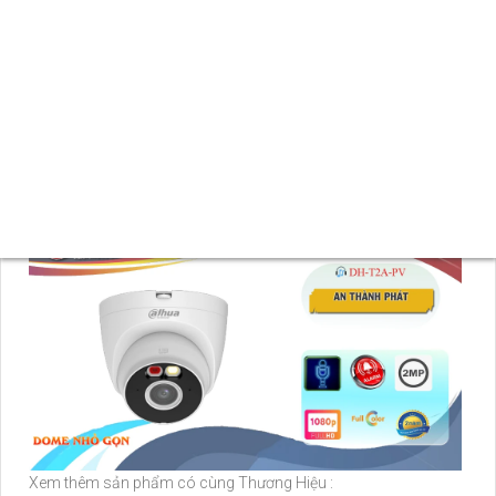
phù hợp với nhiều không gian và phong cách kiến trúc khác
nhau. Với mẫu mã phong phú, nhiều lựa chọn về kích thước,
màu sắc và tính năng, người dùng có thể dễ dàng chọn lựa sản
phẩm phù hợp với nhu cầu cũng như ngân sách của mình.
Với sự kết hợp giữa chất lượng, tính năng ưu việt và mức giá
hợp lý, camera Dahua
DH-T2A-PV
là lựa chọn lý tưởng cho
những ai đang tìm kiếm giải pháp an ninh hiệu quả và tiết kiệm.
Xem thêm sản phẩm có cùng Thương Hiệu :