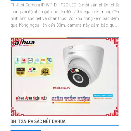
Thiết bị Camera IP Wifi DH-F2C-LED là một sản phẩm chất
lượng với độ phân giải cao lên đến 2.0 megapixel, mang đến
hình ảnh sắc nét và chân thực. Với khả năng xem ban đêm
qua hồng ngoại lên đến 30m, camera này đảm bảo quan
sát hiệu quả trong mọi điều kiện ánh sáng. Sử dụng công
nghệ IP Wifi tiên tiến, camera không chỉ đảm bảo kết nối ổn
định mà còn không bị giảm chất lượng hình ảnh
DH-T2A-PV SẮC NÉT DAHUA