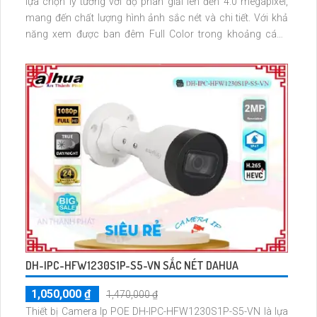
lựa chọn lý tưởng với độ phân giải lên đến 4.0 megapixel,
mang đến chất lượng hình ảnh sắc nét và chi tiết. Với khả
năng xem được ban đêm Full Color trong khoảng cách
50m, bạn có thể giám sát mọi hoạt động một cách rõ ràng
ngay cả khi trời tối. Được trang bị công nghệ IP, camera này
không bị giảm chất lượng truyền tải hình ảnh
DH-IPC-HFW1230S1P-S5-VN SẮC NÉT DAHUA
1,050,000 ₫
1,470,000 ₫
Thiết bị Camera Ip POE DH-IPC-HFW1230S1P-S5-VN là lựa