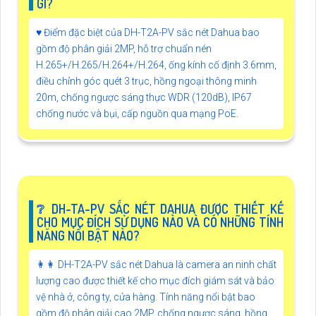
GÌ?
♥️ Điểm đặc biệt của DH-T2A-PV sắc nét Dahua bao
gồm độ phân giải 2MP, hỗ trợ chuẩn nén
H.265+/H.265/H.264+/H.264, ống kính cố định 3.6mm,
điều chỉnh góc quét 3 trục, hồng ngoại thông minh
20m, chống ngược sáng thực WDR (120dB), IP67
chống nước và bụi, cấp nguồn qua mạng PoE.
❔ DH-TA-PV SẮC NÉT DAHUA ĐƯỢC THIẾT KẾ
CHO MỤC ĐÍCH SỬ DỤNG NÀO VÀ CÓ NHỮNG TÍNH
NĂNG NỔI BẬT NÀO?
️👩‍👩 DH-T2A-PV sắc nét Dahua là camera an ninh chất
lượng cao được thiết kế cho mục đích giám sát và bảo
vệ nhà ở, công ty, cửa hàng. Tính năng nổi bật bao
gồm độ phân giải cao 2MP, chống ngược sáng, hồng