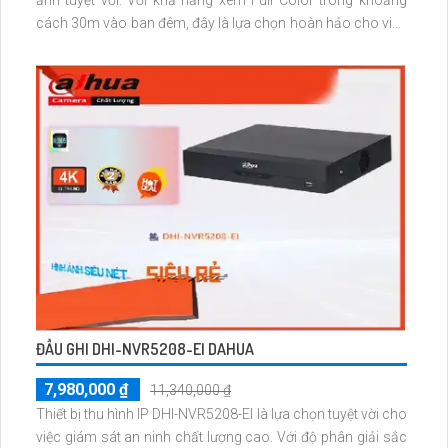
ảnh tuyệt vời. Với khả năng xem Full Color trong khoảng
cách 30m vào ban đêm, đây là lựa chọn hoàn hảo cho việc
giám sát 24/7. Camera được trang bị công nghệ IP POE tiên
tiến, giúp giữ nguyên chất lượng hình ảnh
ĐẦU GHI DHI-NVR5208-EI DAHUA
7,980,000 ₫
11,340,000 ₫
Thiết bị thu hình IP DHI-NVR5208-EI là lựa chọn tuyệt vời cho
việc giám sát an ninh chất lượng cao. Với độ phân giải sắc