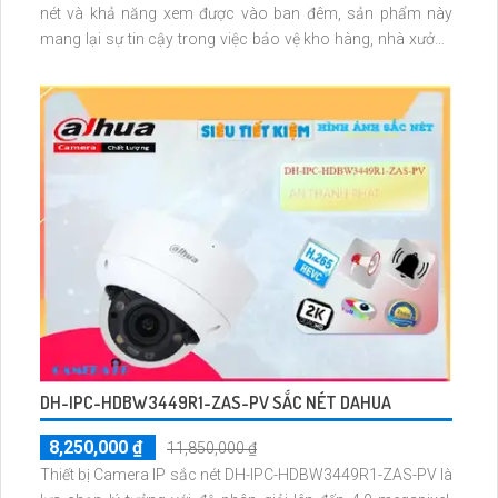
nét và khả năng xem được vào ban đêm, sản phẩm này
mang lại sự tin cậy trong việc bảo vệ kho hàng, nhà xưởng
hoặc công trình khác. Thiết bị thu hình IP DHI-NVR5208-EI
mang đến chất lượng hình ảnh sắc nét với khả năng xem
ban đêm
DH-IPC-HDBW3449R1-ZAS-PV SẮC NÉT DAHUA
8,250,000 ₫
11,850,000 ₫
Thiết bị Camera IP sắc nét DH-IPC-HDBW3449R1-ZAS-PV là