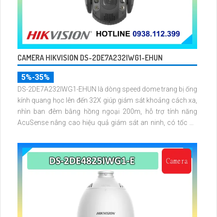
CAMERA HIKVISION DS-2DE7A232IWG1-EHUN
5%-35%
DS-2DE7A232IWG1-EHUN là dòng speed dome trang bị ống
kính quang học lên đến 32X giúp giám sát khoảng cách xa,
nhìn ban đêm bằng hồng ngoại 200m, hỗ trợ tính năng
AcuSense nâng cao hiệu quả giám sát an ninh, có tốc độ
lấy nét cao nhờ công nghệ Self-learning