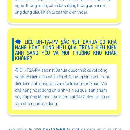
ngoại thông minh, cảnh báo động thông qua email,
ứng dụng điều khiển từ xa trên điện thoại.
🗨️ LIỆU DH-TA-PV SẮC NÉT DAHUA CÓ KHẢ
NĂNG HOẠT ĐỘNG HIỆU QUẢ TRONG ĐIỀU KIỆN
ÁNH SÁNG YẾU VÀ MÔI TRƯỜNG KHÓ KHĂN
KHÔNG?
🤴 DH-T2A-PV sắc nét Dahua được thiết kế với công
nghệ tiên tiến giúp cải thiện chất lượng hình ảnh trong
điều kiện ánh sáng yếu và môi trường khó khăn. Với
khả năng hoạt động ổn định và hiệu quả, sản phẩm
này đáp ứng tốt nhu cầu giám sát 24/7, đem lại sự an
tâm cho người sử dụng.
Sản phẩm IP Wifi
DH-T2A-PV
là một camera an ninh chất