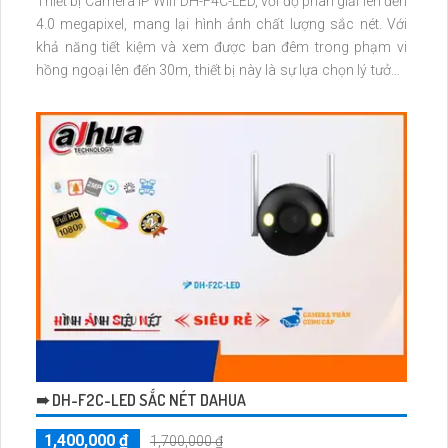
Thiết bị Camera IP Wifi DH-F4C-LED, với độ phân giải lên đến
4.0 megapixel, mang lại hình ảnh chất lượng sắc nét. Với
khả năng tiết kiệm và xem được ban đêm trong phạm vi
hồng ngoại lên đến 30m, thiết bị này là sự lựa chọn lý tưởng
cho việc giám sát an ninh
➠ DH-F2C-LED SẮC NÉT DAHUA
1,400,000 ₫
1,700,000 ₫