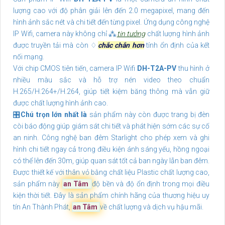
lượng cao với độ phân giải lên đến 2.0 megapixel, mang đến
hình ảnh sắc nét và chi tiết đến từng pixel. Ứng dụng công nghệ
IP Wifi, camera này không chỉ ⁂
tin tưởng
chất lượng hình ảnh
được truyền tải mà còn ♢
chắc chắn hơn
tính ổn định của kết
nối mạng.
Với chip CMOS tiên tiến, camera IP Wifi
DH-T2A-PV
thu hình ở
nhiều màu sắc và hỗ trợ nén video theo chuẩn
H.265/H.264+/H.264, giúp tiết kiệm băng thông mà vẫn giữ
được chất lượng hình ảnh cao.
🎛
Chú trọn lớn nhất là
sản phẩm này còn được trang bị đèn
còi báo động giúp giám sát chi tiết và phát hiện sớm các sự cố
an ninh. Công nghệ ban đêm Starlight cho phép xem và ghi
hình chi tiết ngay cả trong điều kiện ánh sáng yếu, hồng ngoại
có thể lên đến 30m, giúp quan sát tốt cả ban ngày lẫn ban đêm.
Được thiết kế với thân vỏ bằng chất liệu Plastic chất lượng cao,
sản phẩm này
an Tâm
độ bền và độ ổn định trong mọi điều
kiện thời tiết. Đây là sản phẩm chính hãng của thương hiệu uy
tín An Thành Phát,
an Tâm
về chất lượng và dịch vụ hậu mãi.