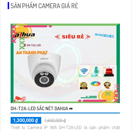
SẢN PHẨM CAMERA GIÁ RẺ
DH-T2A-LED SẮC NÉT DAHUA ➠
1,300,000 ₫
1,600,000 ₫
Thiết bị Camera IP Wifi DH-T2A-LED là sản phẩm chất