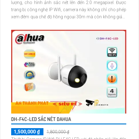
lượng, cho hình ảnh sắc nét lên đến 2.0 megapixel. Được
trang bị công nghệ IP Wifi, camera này không chỉ cho phép
xem đêm qua chế độ hồng ngoại 30m mà còn không giảm
chất lượng. Với công nghệ Starlight Camera, hình ảnh vẫn
rõ ràng ngay cả trong điều kiện ánh sáng yếu
DH-F4C-LED SẮC NÉT DAHUA
1,500,000 ₫
1,800,000 ₫