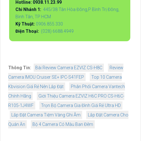
Hotline: 0938.11.23.99
Chi Nhánh 1:
445/38 Tân Hòa Đông,P Bình Trị Đông,
Bình Tân, TP HCM
Kỹ Thuật:
0906.855.330
Điện Thoại:
(028) 6688.4949
Thông Tin:
Bài Review Camera EZVIZ CS-H8C
Review
Camera IMOU Cruiser SE+ IPC-S41FEP
Top 10 Camera
Kbvision Giá Rẻ Nên Lắp Đặt
Phân Phối Camera Vantech
Chính Hãng
Giới Thiệu Camera EZVIZ H6C PRO CS-H6C-
R105-1J4WF
Trọn Bộ Camera Gia Đình Giá Rẻ Ultra HD
Lắp Đặt Camera Tiệm Vàng Ghi Âm
Lắp Đặt Camera Cho
Quán Ăn
Bộ 4 Camera Có Màu Ban Đêm