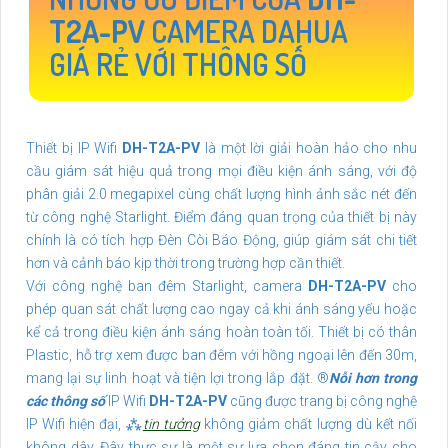
T2A-PV
CAMERA DAHUA
GIÁ RẺ VỚI THÔNG SỐ
Thiết bị IP Wifi
DH-T2A-PV
là một lời giải hoàn hảo cho nhu
cầu giám sát hiệu quả trong mọi điều kiện ánh sáng, với độ
phân giải 2.0 megapixel cùng chất lượng hình ảnh sắc nét đến
từ công nghệ Starlight. Điểm đáng quan trọng của thiết bị này
chính là có tích hợp Đèn Còi Báo Động, giúp giám sát chi tiết
hơn và cảnh báo kịp thời trong trường hợp cần thiết.
Với công nghệ ban đêm Starlight, camera
DH-T2A-PV
cho
phép quan sát chất lượng cao ngay cả khi ánh sáng yếu hoặc
kể cả trong điều kiện ánh sáng hoàn toàn tối. Thiết bị có thân
Plastic, hỗ trợ xem được ban đêm với hồng ngoại lên đến 30m,
mang lại sự linh hoạt và tiện lợi trong lắp đặt. ®️
Nỗi hơn trong
các thông số
IP Wifi
DH-T2A-PV
cũng được trang bị công nghệ
IP Wifi hiện đại, ⁂
tin tưởng
không giảm chất lượng dù kết nối
không dây. Đây thực sự là một sự lựa chọn đáng tin cậy cho