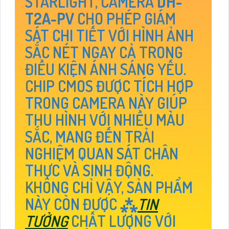
STARLIGHT, CAMERA
DH-
T2A-PV
CHO PHÉP GIÁM
SÁT CHI TIẾT VỚI HÌNH ẢNH
SẮC NÉT NGAY CẢ TRONG
ĐIỀU KIỆN ÁNH SÁNG YẾU.
CHIP CMOS ĐƯỢC TÍCH HỢP
TRONG CAMERA NÀY GIÚP
THU HÌNH VỚI NHIỀU MÀU
SẮC, MANG ĐẾN TRẢI
NGHIỆM QUAN SÁT CHÂN
THỰC VÀ SINH ĐỘNG.
KHÔNG CHỈ VẬY, SẢN PHẨM
NÀY CÒN ĐƯỢC ⁂
TIN
TƯỞNG
CHẤT LƯỢNG VỚI