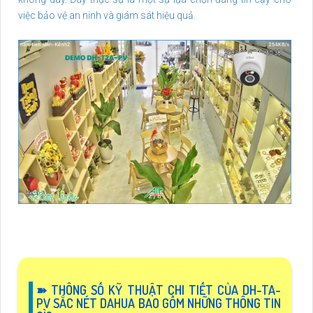
việc bảo vệ an ninh và giám sát hiệu quả.
➽ THÔNG SỐ KỸ THUẬT CHI TIẾT CỦA DH-TA-
PV SẮC NÉT DAHUA BAO GỒM NHỮNG THÔNG TIN