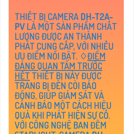
THIẾT BỊ CAMERA
DH-T2A-
PV
LÀ MỘT SẢN PHẨM CHẤT
LƯỢNG ĐƯỢC AN THÀNH
PHÁT CUNG CẤP, VỚI NHIỀU
ƯU ĐIỂM NỔI BẬT. ♢
ĐIỂM
ĐÁNG QUAN TÂM TRƯỚC
HẾT
THIẾT BỊ NÀY ĐƯỢC
TRANG BỊ ĐÈN CÒI BÁO
ĐỘNG, GIÚP GIÁM SÁT VÀ
CẢNH BÁO MỘT CÁCH HIỆU
QUẢ KHI PHÁT HIỆN SỰ CỐ.
VỚI CÔNG NGHỆ BAN ĐÊM