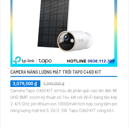
CAMERA NĂNG LƯỢNG MẶT TRỜI TAPO C460 KIT
3,079,300 ₫
4,399,000 ₫
Camera Tapo C460 KIT sở hữu độ phân giải cao lên đến 4K
UHD 8MP, zoom kỹ thuật số 16×, kết nối Wi-Fi băng tần kép
2. 4/5 GHz, pin lithium-ion 10000mAh tích hợp cùng tấm pin
năng lượng mặt trời 5. 2V/2. 5W. Tapo C460 KIT cũng hỗ trợ
quan sát ban đêm màu với cảm biến Starlight, tầm nhìn lên
đến 15 m