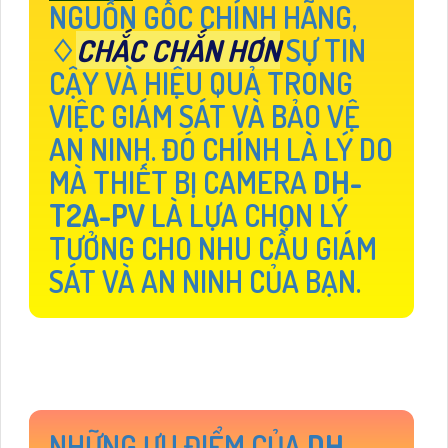
NGUỒN GỐC CHÍNH HÃNG,
♢
CHẮC CHẮN HƠN
SỰ TIN
CẬY VÀ HIỆU QUẢ TRONG
VIỆC GIÁM SÁT VÀ BẢO VỆ
AN NINH. ĐÓ CHÍNH LÀ LÝ DO
MÀ THIẾT BỊ CAMERA
DH-
T2A-PV
LÀ LỰA CHỌN LÝ
TƯỞNG CHO NHU CẦU GIÁM
SÁT VÀ AN NINH CỦA BẠN.
NHỮNG ƯU ĐIỂM CỦA
DH-