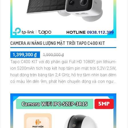
CAMERA AI NĂNG LƯỢNG MẶT TRỜI TAPO C400 KIT
1,399,300 ₫
1,999,000 ₫
Tapo C400 KIT với độ phân giải Full HD 1080P, pin lithium-
ion 5200mAh tích hợp kết hợp tấm pin mặt trời 5,2V/2,5W,
hoạt động trên băng tần 2,4 GHz, hỗ trợ tầm nhìn ban đêm
có màu lên đến 9m, phát hiện chuyển động và con người
bằng AI, đồng thời lưu trữ dữ liệu qua thẻ microSD lên đến
512GB