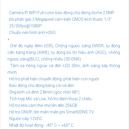
. Camera IP WIFI Full color báo động chủ động dome 2.0MP
. Độ phân giải 2 Megapixel cảm biến CMOS kích thước 1/3”
. 25/30fps@1080P
. Chuẩn nén hình ảnh H265
+
. Chế độ ngày đêm (ICR), Chống ngược sáng DWDR, tự động
cân bằng trắng (AWB), tự động bù tín hiệu ảnh (AGC), chống
ngược sáng(BLC), chống nhiễu (3D-DNR).
. Tầm xa hồng ngoại và đèn LED 30m, ánh sáng kép thông
minh.
. Hỗ trợ phát hiện chuyển động, phát hiện con người
. Báo động chủ động bằng còi và đèn.
. Ống kính cố định 2.8mm (góc nhìn 98°)
. Tích hợp Mic và Loa , hỗ trợ đàm thoại 2 chiều
. Hỗ trợ khe cắm thẻ nhớ lên đến 256GB
. Hỗ trợ ONVIF, tên miền miễn phí SmartDDNS.TV
. Nguồn cấp 12VDC
. Nhiệt độ hoạt động : -40° C ~ +60° C.