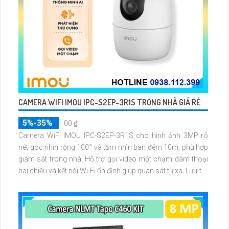
CAMERA WIFI IMOU IPC-S2EP-3R1S TRONG NHÀ GIÁ RẺ
5%-35%
00 ₫
Camera WiFi IMOU IPC-S2EP-3R1S cho hình ảnh 3MP rõ
nét góc nhìn rộng 100° và tầm nhìn ban đêm 10m, phù hợp
giám sát trong nhà. Hỗ trợ gọi video một chạm đàm thoại
hai chiều và kết nối Wi-Fi ổn định giúp quan sát từ xa. Lưu trữ
linh hoạt qua thẻ microSD tối đa 256GB hoặc lưu đám mây
dễ lắp đặt cho gia đình và văn phòng nhỏ.