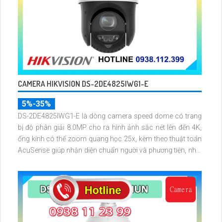
CAMERA HIKVISION DS-2DE4825IWG1-E
5%-35%
DS-2DE4825IWG1-E là dòng camera speed dome có trang
bị độ phân giải 8.0MP cho ra hình ảnh sắc nét lên đến 4K,
ống kính có thể zoom quang học 25x, kèm theo thuật toán
AcuSense giúp nhận diện chuẩn người và phương tiện, nhìn
ban đêm hồng ngoại tầm xa lên đến 100m