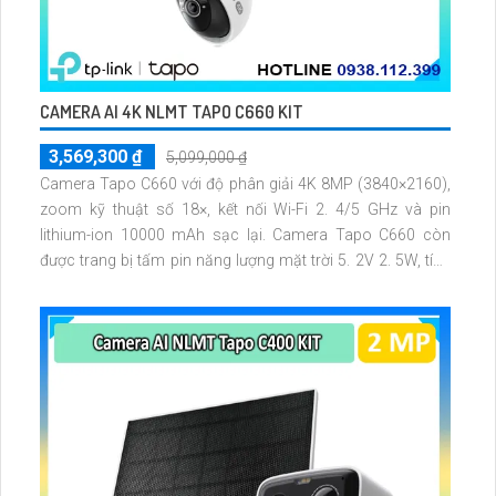
CAMERA AI 4K NLMT TAPO C660 KIT
3,569,300 ₫
5,099,000 ₫
Camera Tapo C660 với độ phân giải 4K 8MP (3840×2160),
zoom kỹ thuật số 18×, kết nối Wi-Fi 2. 4/5 GHz và pin
lithium-ion 10000 mAh sạc lại. Camera Tapo C660 còn
được trang bị tấm pin năng lượng mặt trời 5. 2V 2. 5W, tích
hợp AI phát hiện người, thú cưng, phương tiện, lưu trữ thẻ
microSD tối đa 512 GB