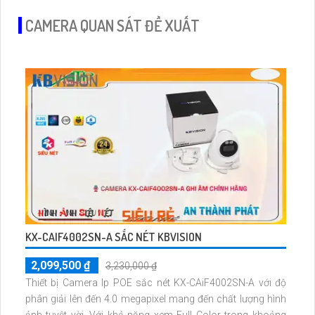
CAMERA QUAN SÁT ĐỀ XUẤT
KX-CAIF4002SN-A SẮC NÉT KBVISION
2,099,500 ₫
3,230,000 ₫
Thiết bị Camera Ip POE sắc nét KX-CAiF4002SN-A với độ
phân giải lên đến 4.0 megapixel mang đến chất lượng hình