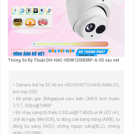
Thông Số Kỹ Thuật DH-HAC-HDW1200EMP-A-S5 sắc nét
• Camera thế hệ S5 hỗ trợ HDCVI/HDTVI/AHD/ANALOG,
tích hợp OSD
• Độ phân giải 2Megapixel cảm biến CMOS kích thước
1/2.7, 30fps@1080P
• Độ nhạy sáng tối thiểu 0.02Lux@F1.85(0Lux IR LED on),
chế độ ngày đêm(ICR), tự động cân bằng trắng (AWB), tự
động bù sáng (AGC), chống ngược sáng(BLC), chống
nhiễu (2D-DNR).