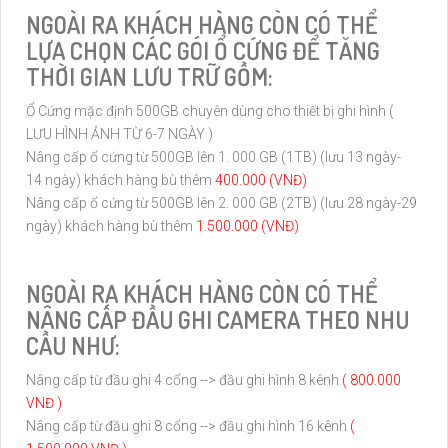
NGOÀI RA KHÁCH HÀNG CÒN CÓ THỂ
LỰA CHỌN CÁC GÓI Ổ CỨNG ĐỂ TĂNG
THỜI GIAN LƯU TRỮ GỒM:
Ổ Cứng mặc định 500GB chuyên dùng cho thiết bị ghi hình (
LƯU HÌNH ẢNH TỪ 6-7 NGÀY )
Nâng cấp ổ cứng từ 500GB lên 1. 000 GB (1TB) (lưu 13 ngày-
14 ngày) khách hàng bù thêm
400.000 (VNĐ)
Nâng cấp ổ cứng từ 500GB lên 2. 000 GB (2TB) (lưu 28 ngày-29
ngày) khách hàng bù thêm
1.500.000 (VNĐ)
NGOÀI RA KHÁCH HÀNG CÒN CÓ THỂ
NÂNG CẤP ĐẦU GHI CAMERA THEO NHU
CẦU NHƯ:
Nâng cấp từ đầu ghi 4 cổng --> đầu ghi hình 8 kênh
( 800.000
VNĐ )
Nâng cấp từ đầu ghi 8 cổng --> đầu ghi hình 16 kênh
(