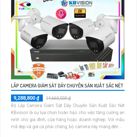
LẮP CAMERA GIÁM SÁT DÂY CHUYỀN SẢN XUẤT SẮC NÉT
9,288,800 ₫
14,660,000 ₫
Bộ Lắp Camera Giám Sát Dây Chuyền Sản Xuất Sắc Nét
KBvision là sự lựa chọn hoàn hảo cho việc tăng cường an
ninh cho gia đình, cửa hàng hoặc doanh nghiệp. Với mẫu
mã đẹp và giá cả phải chăng, bộ camera này mang đến sự
an tâm và tiện ích cho người sử dụng. Camera được trang bị