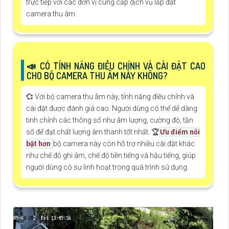
trực tiếp với các đơn vị cung cấp dịch vụ lắp đặt
camera thu âm.
📣 CÓ TÍNH NĂNG ĐIỀU CHỈNH VÀ CÀI ĐẶT CAO
CHO BỘ CAMERA THU ÂM NÀY KHÔNG?
💞 Với bộ camera thu âm này, tính năng điều chỉnh và
cài đặt được đánh giá cao. Người dùng có thể dễ dàng
tinh chỉnh các thông số như âm lượng, cường độ, tần
số để đạt chất lượng âm thanh tốt nhất. 🏆
Ưu điểm nỗi
bật hơn
bộ camera này còn hỗ trợ nhiều cài đặt khác
như chế độ ghi âm, chế độ tiền tiếng và hậu tiếng, giúp
người dùng có sự linh hoạt trong quá trình sử dụng.