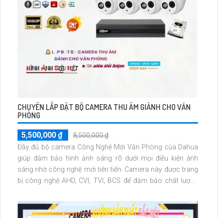
CHUYÊN LẮP ĐẶT BỘ CAMERA THU ÂM GIÀNH CHO VĂN
PHÒNG
5,500,000 ₫
8,500,000 ₫
Đầy đủ bộ camera Công Nghệ Mới Văn Phòng của Dahua
giúp đảm bảo hình ảnh sáng rõ dưới mọi điều kiện ánh
sáng nhờ công nghệ mới tiên tiến. Camera này được trang
bị công nghệ AHD, CVI, TVI, BCS để đảm bảo chất lượng
hình ảnh vượt trội, độ bền cao. Việc giám sát qua điện thoại
cũng trở nên dễ dàng và thuận tiện hơn bao giờ hết