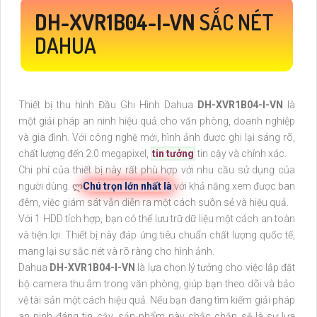
DH-XVR1B04-I-VN
SẮC NÉT
DAHUA
Thiết bị thu hình Đầu Ghi Hình Dahua
DH-XVR1B04-I-VN
là
một giải pháp an ninh hiệu quả cho văn phòng, doanh nghiệp
và gia đình. Với công nghệ mới, hình ảnh được ghi lại sáng rõ,
chất lượng đến 2.0 megapixel,
tin tưởng
tin cậy và chính xác.
Chi phí của thiết bị này rất phù hợp với nhu cầu sử dụng của
người dùng. ლ
Chú trọn lớn nhất là
với khả năng xem được ban
đêm, việc giám sát vẫn diễn ra một cách suôn sẻ và hiệu quả.
Với 1 HDD tích hợp, bạn có thể lưu trữ dữ liệu một cách an toàn
và tiện lợi. Thiết bị này đáp ứng tiêu chuẩn chất lượng quốc tế,
mang lại sự sắc nét và rõ ràng cho hình ảnh.
Dahua
DH-XVR1B04-I-VN
là lựa chọn lý tưởng cho việc lắp đặt
bộ camera thu âm trong văn phòng, giúp bạn theo dõi và bảo
vệ tài sản một cách hiệu quả. Nếu bạn đang tìm kiếm giải pháp
an ninh đáng tin cậy, sản phẩm này chắc chắn sẽ là sự lựa