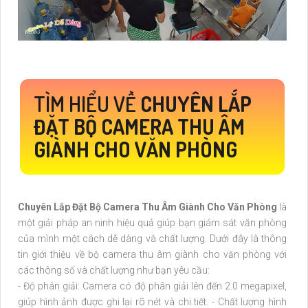
TÌM HIỂU VỀ
CHUYÊN LẮP
ĐẶT BỘ CAMERA THU ÂM
GIÀNH CHO VĂN PHÒNG
Chuyên Lắp Đặt Bộ Camera Thu Âm Giành Cho Văn Phòng
là
một giải pháp an ninh hiệu quả giúp bạn giám sát văn phòng
của mình một cách dễ dàng và chất lượng. Dưới đây là thông
tin giới thiệu về bộ camera thu âm giành cho văn phòng với
các thông số và chất lượng như bạn yêu cầu:
- Độ phân giải: Camera có độ phân giải lên đến 2.0 megapixel,
giúp hình ảnh được ghi lại rõ nét và chi tiết. - Chất lượng hình