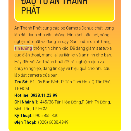
ĐẦU TƯ AN THÀNH
PHÁT
An Thành Phát cung cấp bộ Camera Dahua chất lượng,
lắp đặt dành cho văn phòng. Hình ảnh sắc nét, công
nghệ mới nhất và đáng tin cậy. Sản phẩm chính hãng,
tin tưởng
thông tin chính xác. Dễ dàng giám sát từ xa
qua điện thoại, mang lại sự tiện lợi và an ninh cho bạn.
Hãy đến với An Thành Phát để trải nghiệm dịch vụ
chuyên nghiệp, đáng tin cậy và hiệu quả cho nhu cầu
lắp đặt camera của bạn.
Trụ Sở:
51 Lũy Bán Bích, P. Tân Thới Hòa, Q.Tân Phú,
TP.HCM
Hotline: 0938.11.23.99
Chi Nhánh 1:
445/38 Tân Hòa Đông,P Bình Trị Đông,
Bình Tân, TP HCM
Kỹ Thuật:
0906.855.330
Điện Thoại:
(028) 6688.4949