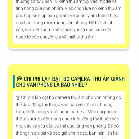
thường có từ 2 đến 16 kênh thu âm tùy vào model và
tính năng của sản phẩm. Việc chọn lựa số kênh thu âm
phù hợp sẽ giúp bạn ghi âm và quản lý âm thanh hiệu
quả hơn trong môi trường văn phòng. Để biết chính
xác, bạn nên tham khảo thông tin từ nhà sản xuất
hoặc từ các chuyên gia về thiết bị thu âm.
️💭 CHI PHÍ LẮP ĐẶT BỘ CAMERA THU ÂM GIÀNH
CHO VĂN PHÒNG LÀ BAO NHIÊU?
👌 Chi phí lắp đặt bộ camera thu âm cho văn phòng có
thể dao động tùy thuộc vào các yếu tố như thương
hiệu, chất lượng và số lượng camera. Mức chi phí có
thể từ vài triệu đến hàng chục triệu đồng tùy thuộc vào
nhu cầu và yêu cầu cụ thể của từng văn phòng. Để có
thông tin chi tiết và báo giá chính xác, bạn nên liên hệ