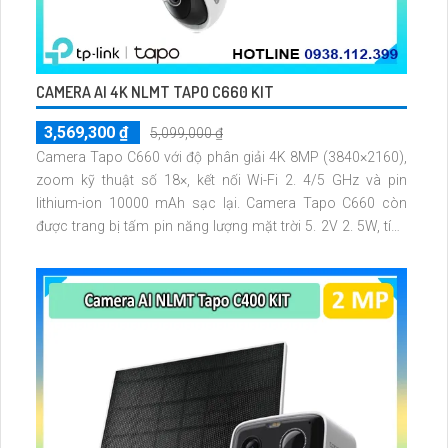
CAMERA AI 4K NLMT TAPO C660 KIT
3,569,300 ₫
5,099,000 ₫
Camera Tapo C660 với độ phân giải 4K 8MP (3840×2160),
zoom kỹ thuật số 18×, kết nối Wi-Fi 2. 4/5 GHz và pin
lithium-ion 10000 mAh sạc lại. Camera Tapo C660 còn
được trang bị tấm pin năng lượng mặt trời 5. 2V 2. 5W, tích
hợp AI phát hiện người, thú cưng, phương tiện, lưu trữ thẻ
microSD tối đa 512 GB