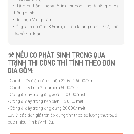
• Tầm xa hồng ngoại 50m với công nghệ hồng ngoại
thông minh
•Tích hợp Mic ghi âm
• Ống kính cố định 3.6mm, chuẩn kháng nước IP67, chất
liệu vỏ kim loại
⚒ NẾU CÓ PHÁT SINH TRONG QUÁ
TRÌNH THI CÔNG THÌ TÍNH THEO ĐƠN
GIÁ GỒM:
- Chi phí dây điện cấp nguồn 220V là 6000đ/m
- Chi phí dây tín hiệu camera 6000đ/1m
- Công đi dây trong ống xoắn: 10.000/mét
- Công đi đây trong nẹp điện: 15.000/mét
- Công đi đây trong ống cứng 20.000/ mét
Lưu ý:
các đơn giá trên áp dụng tính theo số lượng thực tế, đi
bao nhiêu tính bấy nhiêu.