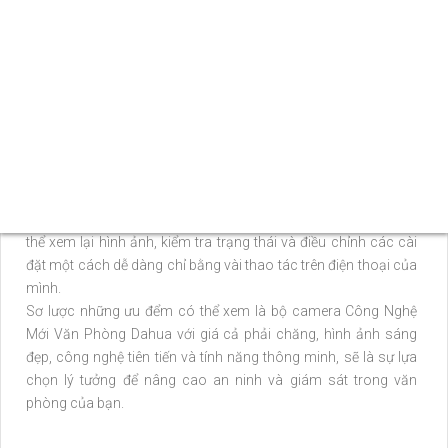
sát. Công nghệ này
tin tưởng
chất lượng hình ảnh được hiển
thị ổn định và rõ nét, đồng thời cung cấp độ bền cao hơn và tích
hợp các tính năng thông minh.
🏆
Ưu điểm nỗi bật hơn
bộ camera có chế độ hồng ngoại
Smart IR, giúp cung cấp hình ảnh sắc nét trong điều kiện ánh
sáng yếu. Công nghệ mới được hãng ứng dụng vào từng chi tiết
Đồng hành bạn có được hình ảnh dễ quan sát và ghi lại ngay
cả khi trong điều kiện thiếu sáng.
ლ
Chú trọn lớn nhất là
bộ camera này cũng hỗ trợ việc giám
sát qua điện thoại thông qua ứng dụng điều khiển từ xa. Bạn có
thể xem lại hình ảnh, kiểm tra trạng thái và điều chỉnh các cài
đặt một cách dễ dàng chỉ bằng vài thao tác trên điện thoại của
mình.
Sơ lược những ưu đểm có thể xem là bộ camera Công Nghệ
Mới Văn Phòng Dahua với giá cả phải chăng, hình ảnh sáng
đẹp, công nghệ tiên tiến và tính năng thông minh, sẽ là sự lựa
chọn lý tưởng để nâng cao an ninh và giám sát trong văn
phòng của bạn.