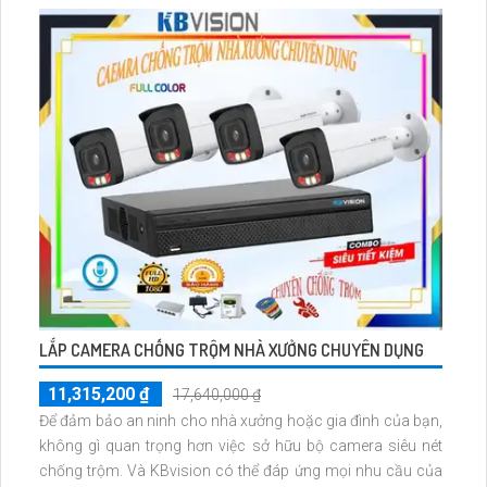
công nghệ tiên tiến, cho hình ảnh sắc nét 4.0 MP với màu
sắc tự nhiên và chất lượng cao
LẮP CAMERA CHỐNG TRỘM NHÀ XƯỞNG CHUYÊN DỤNG
11,315,200 ₫
17,640,000 ₫
Để đảm bảo an ninh cho nhà xưởng hoặc gia đình của bạn,
không gì quan trọng hơn việc sở hữu bộ camera siêu nét
chống trộm. Và KBvision có thể đáp ứng mọi nhu cầu của