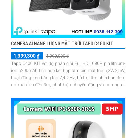
CAMERA AI NĂNG LƯỢNG MẶT TRỜI TAPO C400 KIT
1,399,300 ₫
1,999,000 ₫
Tapo C400 KIT với độ phân giải Full HD 1080P, pin lithium-
ion 5200mAh tích hợp kết hợp tấm pin mặt trời 5,2V/2,5W,
hoạt động trên băng tần 2,4 GHz, hỗ trợ tầm nhìn ban đêm
có màu lên đến 9m, phát hiện chuyển động và con người
bằng AI, đồng thời lưu trữ dữ liệu qua thẻ microSD lên đến
512GB