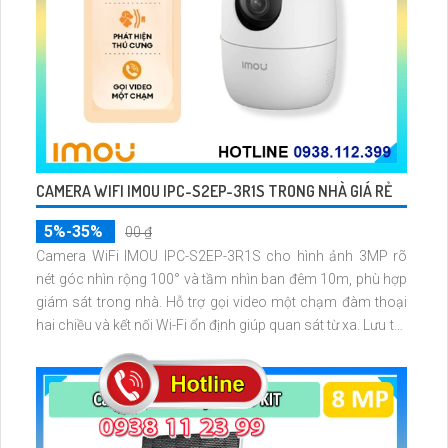
CAMERA WIFI IMOU IPC-S2EP-3R1S TRONG NHÀ GIÁ RẺ
5%-35%
00 ₫
Camera WiFi IMOU IPC-S2EP-3R1S cho hình ảnh 3MP rõ
nét góc nhìn rộng 100° và tầm nhìn ban đêm 10m, phù hợp
giám sát trong nhà. Hỗ trợ gọi video một chạm đàm thoại
hai chiều và kết nối Wi-Fi ổn định giúp quan sát từ xa. Lưu trữ
linh hoạt qua thẻ microSD tối đa 256GB hoặc lưu đám mây
dễ lắp đặt cho gia đình và văn phòng nhỏ.