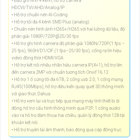
• Đầu ghi hình 4 kênh, hỗ trợ camera
HDCVI/TVI/AHD/Analog/IP
• Hỗ trợ chuẩn nén AI-Coding
• Hỗ trợ tối đa 4 kênh SMD Plus (analog).
• Chuẩn nén hình ảnh H265+/H265 với hai luồng dữ liệu, độ
phân giải 1080P/720P@25/30 fps
• Hỗ trợ ghi hình camera độ phân giải 1080N/720P(1 fps –
25 fps), 960H/D1/CIF (1 fps–25/30 fps), cổng ra tín hiệu
video đồng thời HDMI/VGA
• Hỗ trợ kết nối nhiều nhãn hiệu camera IP(4+1), hỗ trợ lên
đến camera 2MP với chuẩn tương tích Onvif 16.12
• Hỗ trợ 1 ổ cứng tối đa 6TB, 2 cổng usb 2.0, 1 cổng mạng
RJ45(100Mbps), hỗ trợ điều kiển quay quét 3D thông minh
với giao thức Dahua
• Hỗ trợ xem lại và trực tiếp qua mạng máy tính thiết bị di
động, hỗ trợ cấu hình thông minh qua P2P, 1 cổng audio
vào ra hỗ trợ đàm thoại hai chiều, quản lý đồng thời 128 tài
khoản kết nối.
• Hỗ trợ truyền tải âm thanh, báo động qua cáp đồng trục