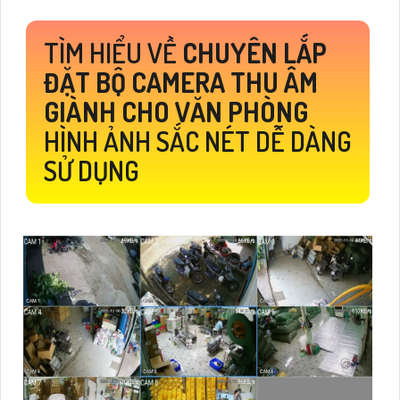
TÌM HIỂU VỀ
CHUYÊN LẮP
ĐẶT BỘ CAMERA THU ÂM
GIÀNH CHO VĂN PHÒNG
HÌNH ẢNH SẮC NÉT DỄ DÀNG
SỬ DỤNG