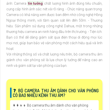
ảnh: Camera
tin tưởng
chất lượng hình ảnh đúng tiêu chuẩn,
cung cấp hình ảnh sắc nét và rõ ràng. - Chức năng quan trọng:
Camera có khả năng xem được ban đêm nhờ công nghệ Hồng
Ngoại thông minh, với tầm quan sát lên đến 50m. - Thương
hiệu: Sản phẩm sử dụng công nghệ Dahua, một trong những
thương hiệu camera an ninh hàng đầu trên thị trường. - Tiện ích:
Bạn có thể dễ dàng giám sát qua điện thoại di động mọi lúc
mọi nơi, giúp bạn bảo vệ văn phòng một cách hiệu quả và linh
hoạt.
Với những thông số và chất lượng nêu trên, bộ camera thu âm
giành cho văn phòng sẽ là lựa chọn lý tưởng để nâng cao an
ninh và giám sát tại văn phòng của bạn.
️❓ BỘ CAMERA THU ÂM DÀNH CHO VĂN PHÒNG
CÓ BAO NHIÊU KÊNH THU ÂM?
👩‍👩‍👦‍👦 Bộ camera thu âm dành cho văn phòng