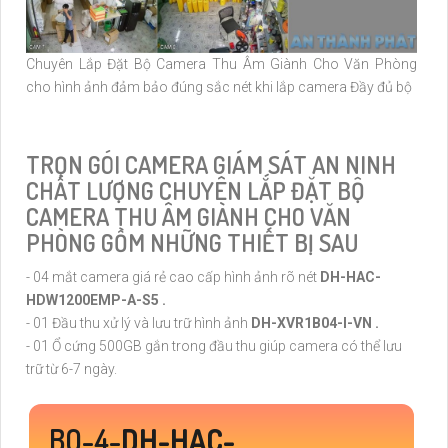
Chuyên Lắp Đặt Bộ Camera Thu Âm Giành Cho Văn Phòng
cho hình ảnh đảm bảo đúng sắc nét khi lắp camera Đầy đủ bộ
TRỌN GÓI CAMERA GIÁM SÁT AN NINH
CHẤT LƯỢNG CHUYÊN LẮP ĐẶT BỘ
CAMERA THU ÂM GIÀNH CHO VĂN
PHÒNG GỒM NHỮNG THIẾT BỊ SAU
- 04 mắt camera giá rẻ cao cấp hình ảnh rõ nét
DH-HAC-
HDW1200EMP-A-S5 .
- 01 Đầu thu xử lý và lưu trữ hình ảnh
DH-XVR1B04-I-VN .
- 01 Ổ cứng 500GB gắn trong đầu thu giúp camera có thể lưu
trữ từ 6-7 ngày.
BO-4-
DH-HAC-