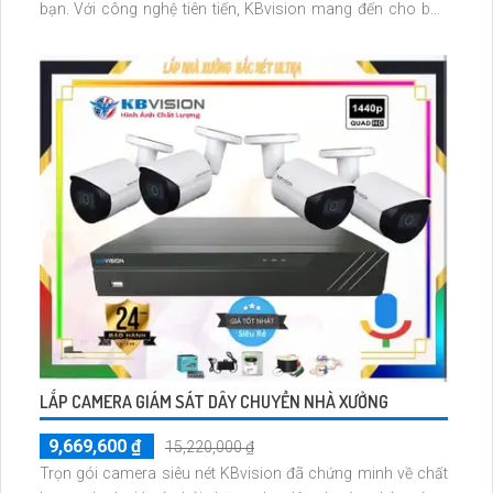
bạn. Với công nghệ tiên tiến, KBvision mang đến cho bạn
chất lượng hình ảnh 2.0 MP tuyệt vời
LẮP CAMERA GIÁM SÁT DÂY CHUYỀN NHÀ XƯỞNG
9,669,600 ₫
15,220,000 ₫
Trọn gói camera siêu nét KBvision đã chứng minh về chất