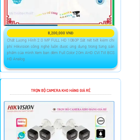
8,200,000 VNĐ
Chất Lượng Hình 2.0 MP FULL HD 1080P Sắt nét tiết kiệm chi
phí Hikvision công nghệ luôn được ứng dụng trong từng sản
phẩm của mình Xem ban đêm Full Color 20m AHD CVI TVI BCS
HD Analog
TRỌN BỘ CAMERA KHO HÀNG GIÁ RẺ