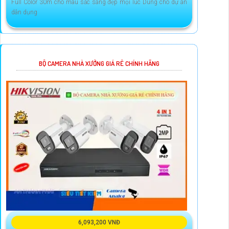
Full Color 30m cho màu sắc sáng đẹp mọi lúc Dùng cho dự án
dân dụng
BỘ CAMERA NHÀ XƯỞNG GIÁ RẺ CHÍNH HÃNG
6,093,200 VNĐ