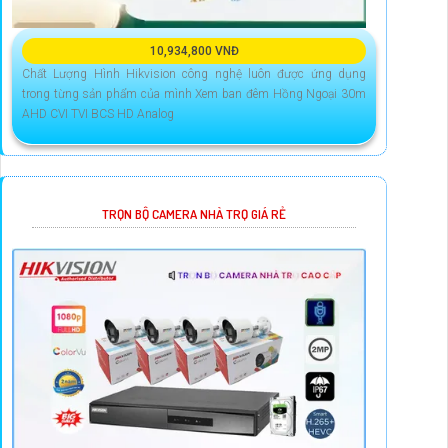
10,934,800 VNĐ
Chất Lượng Hình Hikvision công nghệ luôn được ứng dụng
trong từng sản phẩm của mình Xem ban đêm Hồng Ngoại 30m
AHD CVI TVI BCS HD Analog
TRỌN BỘ CAMERA NHÀ TRỌ GIÁ RẺ