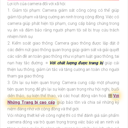
Lợi ích của camera đối với xã hội:
1. Giảm tội phạm: Camera giám sát công cộng có thể giúp
giảm tội phạm và tăng cường an ninh trong cộng đồng. Việc có
camera giúp phát hiện tội phạm, cung cấp bằng chứng trong
vụ án và đảm bảo rằng người phạm tội sẽ bị truy cứu trách
nhiệm hình sự.
2. Kiểm soát giao thông: Camera giao thông được lắp đặt ở
các điểm nút giao thông quan trọng giúp giám sát và giải quyết
các vấn đề an toàn giao thông như vi phạm luật giao thông, tai
nạn hay tắc đường. 🔅
Với chất lượng được trang bị
giúp cải
thiện lưu thông, giảm ùn tắc và tăng cường an toàn cho người
tham gia giao thông.
3. Ghi lại sự kiện quan trọng: Camera cung cấp một phương
tiện quan trọng để ghi lại sự kiện quan trọng như hội nghị, buổi
diễn thảo, sự kiện thể thao, và các hoạt động văn hoá. 🎛
Với
Những Trang bị cao cấp
giúp bảo tồn và chia sẻ những kỷ
niệm đáng nhớ với cộng đồng và thế giới.
Vói những thiết kế về công nghệ thì có thể đánh giá sản phẩm
camera đóng vai trò quan trọng trong việc bảo vệ an ninh và