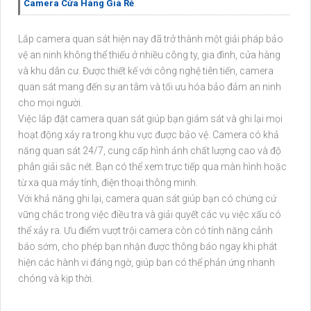
Camera Cửa Hàng Giá Rẻ
Lắp camera quan sát hiện nay đã trở thành một giải pháp bảo
vệ an ninh không thể thiếu ở nhiều công ty, gia đình, cửa hàng
và khu dân cư. Được thiết kế với công nghệ tiên tiến, camera
quan sát mang đến sự an tâm và tối ưu hóa bảo đảm an ninh
cho mọi người.
Việc lắp đặt camera quan sát giúp bạn giám sát và ghi lại mọi
hoạt động xảy ra trong khu vực được bảo vệ. Camera có khả
năng quan sát 24/7, cung cấp hình ảnh chất lượng cao và độ
phân giải sắc nét. Bạn có thể xem trực tiếp qua màn hình hoặc
từ xa qua máy tính, điện thoại thông minh.
Với khả năng ghi lại, camera quan sát giúp bạn có chứng cứ
vững chắc trong việc điều tra và giải quyết các vụ việc xấu có
thể xảy ra. Ưu điểm vượt trội camera còn có tính năng cảnh
báo sớm, cho phép bạn nhận được thông báo ngay khi phát
hiện các hành vi đáng ngờ, giúp bạn có thể phản ứng nhanh
chóng và kịp thời.