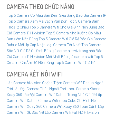
CAMERA THEO CHỨC NĂNG
Top 5 Camera Có Màu Ban Đêm Siêu Sáng
Báo Giá Camera IP
Top 5 Camera Xem Mã Vạch Vận Đơn
Top 5 Camera Đàm
Thoại 2 Chiều
Top 5 Camera Wifi Cho Gia Đình Nên Dùng
Báo
Giá Camera IP Hikvision
Top 5 Camera Nhà Xưởng Có Màu
Ban Đêm Nên Dùng
Top 5 Camera Wifi Giá Rẻ
Báo Giá Camera
Dahua Mới Up Cập Nhật
Loại Camera Tốt Nhất
Top Camera
Sắc Nét Giá Rẻ Ổn Định
Báo giá camera ezviz trong nhà
Báo
Giá Camera IP Hikvision Mới Nhất
Báo giá camera wifi
Top 5
Cmaera Ghi Âm Rõ Nên Dùng
Top 5 Camera Wifi Giá Rẻ
CAMERA KẾT NỐI WIFI
Lắp Camera hikvision Chống Trộm
Camera Wifi Dahua Ngoài
Trời
Lắp Đặt Camera Thân Ngoài Trời Imou
Camera Kbone
Xoay 360
Lắp Đặt Camera Wifi Dahua Trong Nhà Giá Rẻ
Lắp
Camera Wifi Dahua
Camera Wifi Imou Cube Ghi Hình Nét
Camera Wifi Xoay 360
Camera Wifi Xoay 360 Toàn Cảnh
Lắp
Camera Wifi 3k Sắc Nét
Lắp Camera Wifi Full HD Hikvision