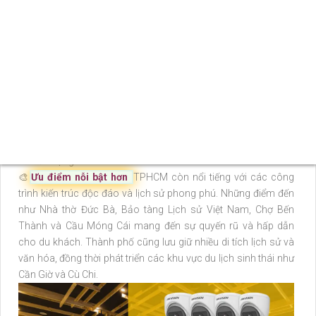
giải trí được xây dựng và phát triển liên tục, tạo nên một môi
trường kinh doanh sôi động và thuận lợi.
TPHCM cũng là trung tâm văn hóa và giáo dục với hệ thống
trường đại học, cao đẳng, trung học phổ thông và tiểu học đa
dạng và chất lượng. Nơi đây có nhiều trường đại học uy tín, thu
hút sinh viên không chỉ trong nước mà còn từ khắp nơi trên thế
giới. Cùng với đó, thành phố còn phát triển nhiều cơ sở văn
hóa, các sự kiện nghệ thuật, biểu diễn, triển lãm và festival
hàng năm, là nơi giao lưu và hòa mình vào các hoạt động văn
hóa đa dạng.
🎨
Ưu điểm nỗi bật hơn
TPHCM còn nổi tiếng với các công
trình kiến trúc độc đáo và lịch sử phong phú. Những điểm đến
như Nhà thờ Đức Bà, Bảo tàng Lịch sử Việt Nam, Chợ Bến
Thành và Cầu Móng Cái mang đến sự quyến rũ và hấp dẫn
cho du khách. Thành phố cũng lưu giữ nhiều di tích lịch sử và
văn hóa, đồng thời phát triển các khu vực du lịch sinh thái như
Cần Giờ và Cù Chi.