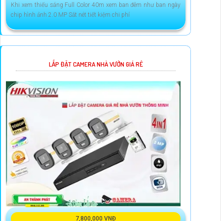
Khi xem thiếu sáng Full Color 40m xem ban đêm như ban ngày
chip hình ảnh 2.0 MP Sắt nét tiết kiệm chi phí
LẮP ĐẶT CAMERA NHÀ VƯỜN GIÁ RẺ
7,800,000 VNĐ