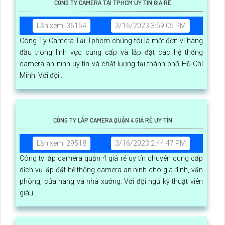
CÔNG TY CAMERA TẠI TPHCM UY TÍN GIÁ RẺ
Lần xem: 36154
3/16/2023 3:59:05 PM
Công Ty Camera Tại Tphcm chúng tôi là một đơn vị hàng
đầu trong lĩnh vực cung cấp và lắp đặt các hệ thống
camera an ninh uy tín và chất lượng tại thành phố Hồ Chí
Minh. Với đội...
CÔNG TY LẮP CAMERA QUẬN 4 GIÁ RẺ UY TÍN
Lần xem: 29518
3/16/2023 2:44:47 PM
Công ty lắp camera quận 4 giá rẻ uy tín chuyên cung cấp
dịch vụ lắp đặt hệ thống camera an ninh cho gia đình, văn
phòng, cửa hàng và nhà xưởng. Với đội ngũ kỹ thuật viên
giàu...