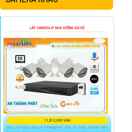
LẮP CAMERA IP NHÀ XƯỞNG GIÁ RẺ
11,812,000 VNĐ
Màu sắt trong sáng 4.0 megapixel Ultra 2k Giám sát ban đêm