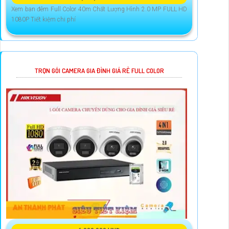
Xem ban đêm Full Color 40m Chất Lượng Hình 2.0 MP FULL HD
1080P Tiết kiệm chi phí
TRỌN GÓI CAMERA GIA ĐÌNH GIÁ RẺ FULL COLOR