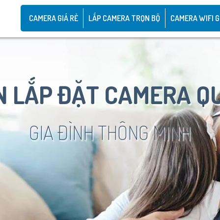
CAMERA GIÁ RẺ
LẮP CAMERA TRỌN BỘ
CAMERA WIFI G
 LẮP ĐẶT CAMERA Q
GIA ĐÌNH THÔNG MINH