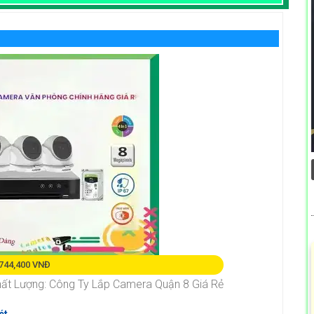
,744,400 VNĐ
ất Lượng: Công Ty Lắp Camera Quận 8 Giá Rẻ
ét