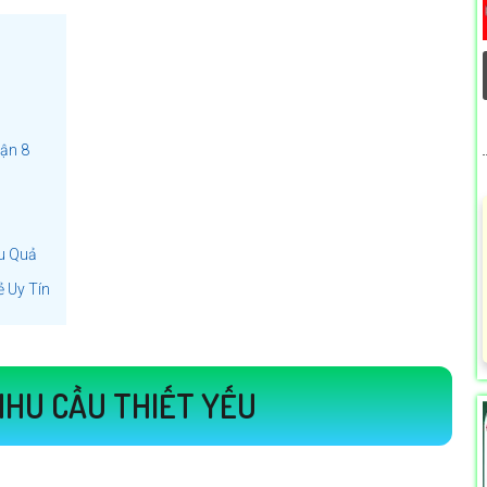
ận 8
ệu Quả
 Uy Tín
NHU CẦU THIẾT YẾU