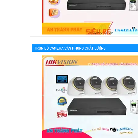
TRỌN BỘ CAMERA VĂN PHÒNG CHẤT LƯỢNG