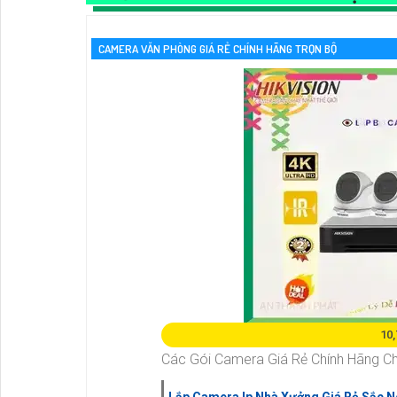
CAMERA VĂN PHÒNG GIÁ RẺ CHÍNH HÃNG TRỌN BỘ
10
Các Gói Camera Giá Rẻ Chính Hãng Ch
Lắp Camera Ip Nhà Xưởng Giá Rẻ Sắc N