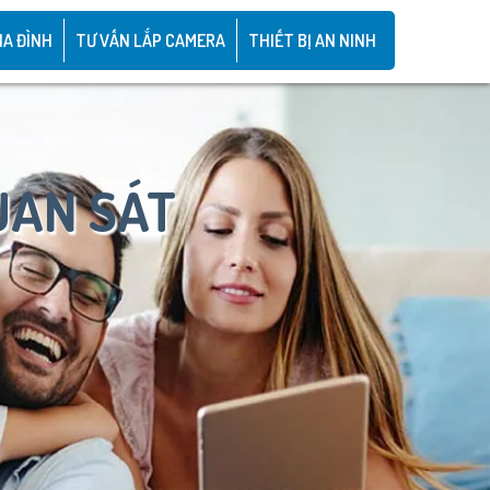
IA ĐÌNH
TƯ VẤN LẮP CAMERA
THIẾT BỊ AN NINH
UAN SÁT