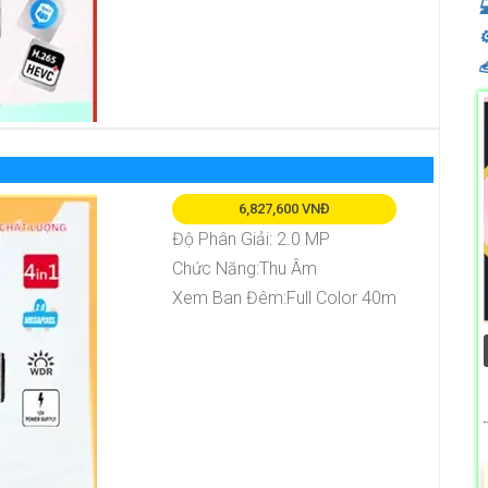

⚙

6,827,600 VNĐ
Độ Phân Giải: 2.0 MP
Chức Năng:Thu Âm
Xem Ban Đêm:Full Color 40m