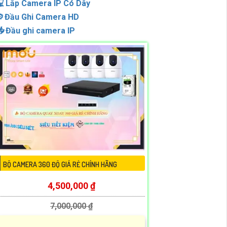

Lắp Camera IP Có Dây
️
Đầu Ghi Camera HD

Đầu ghi camera IP
BỘ CAMERA 360 ĐỘ GIÁ RẺ CHÍNH HÃNG
4,500,000 ₫
7,000,000 ₫