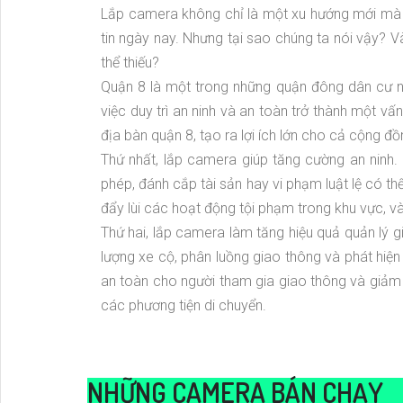
Lắp camera không chỉ là một xu hướng mới mà c
tin ngày nay. Nhưng tại sao chúng ta nói vậy? V
thể thiếu?
Quận 8 là một trong những quận đông dân cư n
việc duy trì an ninh và an toàn trở thành một vấ
địa bàn quận 8, tạo ra lợi ích lớn cho cả cộng đ
Thứ nhất, lắp camera giúp tăng cường an ninh
phép, đánh cắp tài sản hay vi phạm luật lệ có th
đẩy lùi các hoạt động tội phạm trong khu vực, v
Thứ hai, lắp camera làm tăng hiệu quả quản lý g
lượng xe cộ, phân luồng giao thông và phát hiệ
an toàn cho người tham gia giao thông và giảm th
các phương tiện di chuyển.
NHỮNG CAMERA BÁN CHẠY