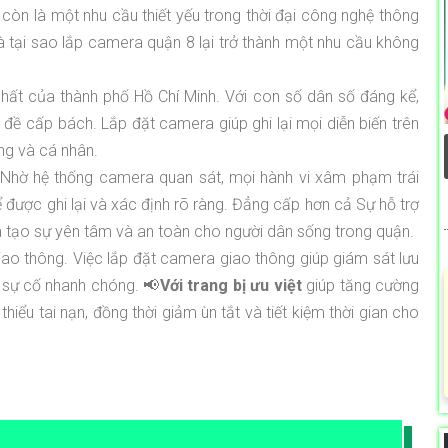
òn là một nhu cầu thiết yếu trong thời đại công nghệ thông
à tại sao lắp camera quận 8 lại trở thành một nhu cầu không
hất của thành phố Hồ Chí Minh. Với con số dân số đáng kể,
n đề cấp bách. Lắp đặt camera giúp ghi lại mọi diễn biến trên
ồng và cá nhân.
. Nhờ hệ thống camera quan sát, mọi hành vi xâm phạm trái
ể được ghi lại và xác định rõ ràng. Đẳng cấp hơn cả Sự hỗ trợ
à tạo sự yên tâm và an toàn cho người dân sống trong quận.
iao thông. Việc lắp đặt camera giao thông giúp giám sát lưu
n sự cố nhanh chóng. 📢
Với trang bị ưu việt
giúp tăng cường
iểu tai nạn, đồng thời giảm ùn tắt và tiết kiệm thời gian cho