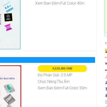
Xem Ban Đêm:Full Color 40m
T
9,520,400 VNĐ
Độ Phân Giải: 2.0 MP
Chức Năng:Thu Âm
️
Xem Ban Đêm:Full Color 30m

