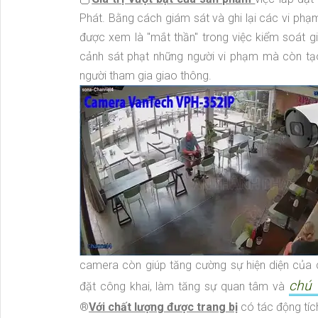
Phát. Bằng cách giám sát và ghi lại các vi phạ
được xem là "mắt thần" trong việc kiểm soát 
cảnh sát phạt những người vi phạm mà còn tạo
người tham gia giao thông.
camera còn giúp tăng cường sự hiện diện của 
chú 
đặt công khai, làm tăng sự quan tâm và
®️
Với chất lượng được trang bị
có tác động tíc