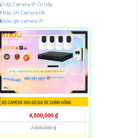

Lắp Camera IP Có Dây
️
Đầu Ghi Camera HD

Đầu ghi camera IP
BỘ CAMERA 360 ĐỘ GIÁ RẺ CHÍNH HÃNG
4,500,000 ₫
7,000,000 ₫