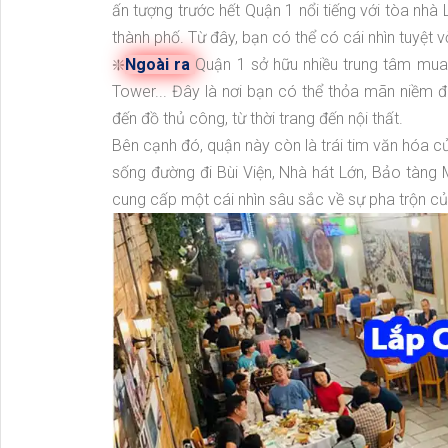
ấn tượng trước hết Quận 1 nổi tiếng với tòa nhà
thành phố. Từ đây, bạn có thể có cái nhìn tuyệt 
❇️
Ngoài ra
Quận 1 sở hữu nhiều trung tâm mua
Tower... Đây là nơi bạn có thể thỏa mãn niềm
đến đồ thủ công, từ thời trang đến nội thất.
Bên cạnh đó, quận này còn là trái tim văn hóa c
sống đường đi Bùi Viện, Nhà hát Lớn, Bảo tàng M
cung cấp một cái nhìn sâu sắc về sự pha trộn của