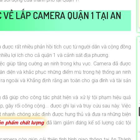
 VỀ LẮP CAMERA QUẬN 1 TẠI AN
được rất nhiều phản hồi tích cực từ người dân và cộng đồng
hiều lợi ích cho cả quận 1 và cảnh sát địa phương.
việc giúp tăng cường an ninh trong khu vực. Camera đã được
 toàn diện và khắc phục những điểm mù trong hệ thống an ninh
ra ngoài và Khẳng định rằng an toàn cho gia đình và tài sản
 đã giúp cho công tác phát hiện và xử lý tội phạm hiệu quả
, gây rối công cộng... được ghi lại và truy cứu sau này. Việc
t nhanh chóng xác định được hung thủ và đưa ra những biện
ản phẩm chất lượng
đã làm giảm đáng kể số lượng các tội
 camera còn giúp cải thiện tình hình giao thông tại An Thành