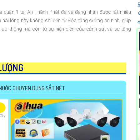

a quận 1 tại An Thành Phát đã và đang nhận được rất nhiều
⚙
 hài lòng này không chỉ đến từ việc tăng cường an ninh, giúp

n giao thông mà còn từ sự hiện diện của cảnh sát và sự tăng
LƯỢNG
NƯỚC CHUYÊN DỤNG SẮT NÉT
Cty