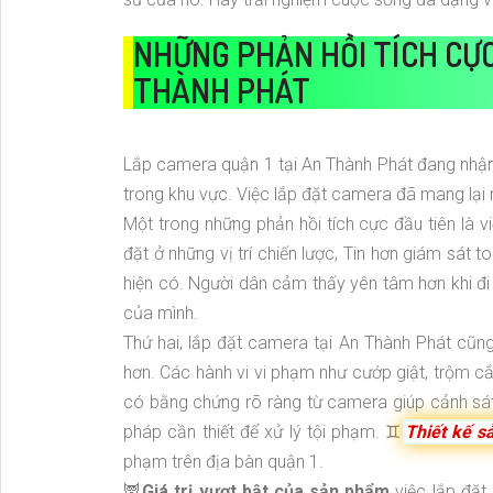
NHỮNG PHẢN HỒI TÍCH CỰC
THÀNH PHÁT
Lắp camera quận 1 tại An Thành Phát đang nhận 
trong khu vực. Việc lắp đặt camera đã mang lại n
Một trong những phản hồi tích cực đầu tiên là 
đặt ở những vị trí chiến lược, Tin hơn giám sát
hiện có. Người dân cảm thấy yên tâm hơn khi đi 
của mình.
Thứ hai, lắp đặt camera tại An Thành Phát cũng
hơn. Các hành vi vi phạm như cướp giật, trộm cắp
có bằng chứng rõ ràng từ camera giúp cảnh sá
pháp cần thiết để xử lý tội phạm. ♊
Thiết kế s
phạm trên địa bàn quận 1.
🦉
Giá trị vượt bật của sản phẩm
việc lắp đặt