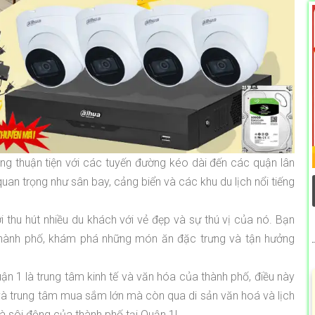
ng thuận tiện với các tuyến đường kéo dài đến các quận lân
an trọng như sân bay, cảng biển và các khu du lịch nổi tiếng
i thu hút nhiều du khách với vẻ đẹp và sự thú vị của nó. Bạn
thành phố, khám phá những món ăn đặc trưng và tận hưởng
uận 1 là trung tâm kinh tế và văn hóa của thành phố, điều này
và trung tâm mua sắm lớn mà còn qua di sản văn hoá và lịch
à sôi động của thành phố tại Quận 1!