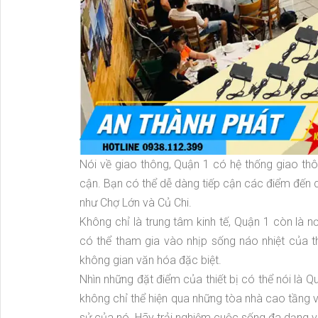
Nói về giao thông, Quận 1 có hệ thống giao thô
cận. Bạn có thể dễ dàng tiếp cận các điểm đến qu
như Chợ Lớn và Củ Chi.
Không chỉ là trung tâm kinh tế, Quận 1 còn là nơ
có thể tham gia vào nhịp sống náo nhiệt của 
không gian văn hóa đặc biệt.
Nhìn những đặt điểm của thiết bị có thể nói là Q
không chỉ thể hiện qua những tòa nhà cao tầng 
sử của nó. Hãy trải nghiệm cuộc sống đa dạng v