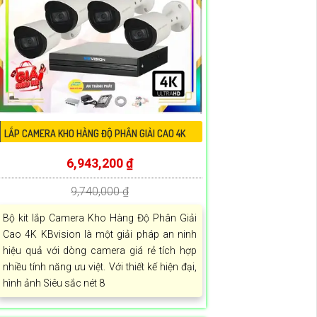
LẮP CAMERA KHO HÀNG ĐỘ PHÂN GIẢI CAO 4K
6,943,200 ₫
9,740,000 ₫
Bộ kit lắp Camera Kho Hàng Độ Phân Giải
Cao 4K KBvision là một giải pháp an ninh
hiệu quả với dòng camera giá rẻ tích hợp
nhiều tính năng ưu việt. Với thiết kế hiện đại,
hình ảnh Siêu sắc nét 8