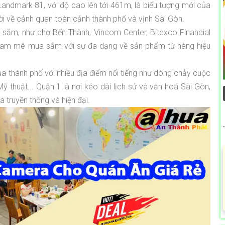
 Landmark 81, với độ cao lên tới 461m, là biểu tượng mới của
vời về cảnh quan toàn cảnh thành phố và vịnh Sài Gòn.
 sắm, như chợ Bến Thành, Vincom Center, Bitexco Financial
 đam mê mua sắm với sự đa dạng về sản phẩm từ hàng hiệu
ủa thành phố với nhiều địa điểm nổi tiếng như dòng chảy cuộc
ỹ thuật... Quận 1 là nơi kéo dài lịch sử và văn hoá Sài Gòn,
 truyền thống và hiện đại.