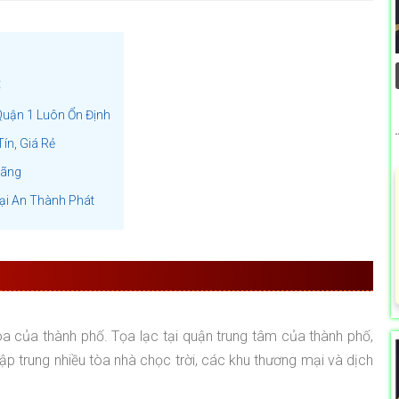
ố
Quận 1 Luôn Ổn Định
ín, Giá Rẻ
Hãng
ại An Thành Phát
H TẾ CỦA TOÀN THÀNH PHỐ
a của thành phố. Tọa lạc tại quận trung tâm của thành phố,
 tập trung nhiều tòa nhà chọc trời, các khu thương mại và dịch