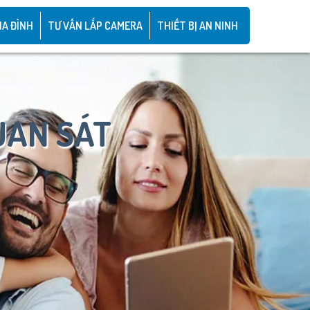
IA ĐÌNH
TƯ VẤN LẮP CAMERA
THIẾT BỊ AN NINH
UAN SÁT