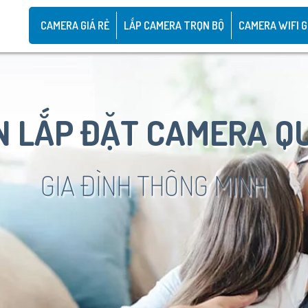
CAMERA GIÁ RẺ
LẮP CAMERA TRỌN BỘ
CAMERA WIFI G
 LẮP ĐẶT CAMERA Q
GIA ĐÌNH THÔNG MINH