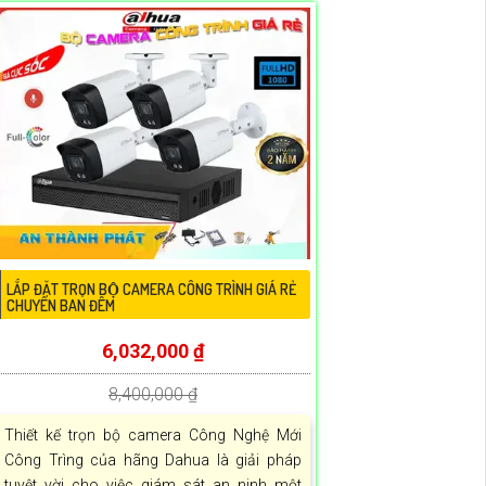
LẮP ĐẶT TRỌN BỘ CAMERA CÔNG TRÌNH GIÁ RẺ
CHUYÊN BAN ĐÊM
6,032,000 ₫
8,400,000 ₫
Thiết kế trọn bộ camera Công Nghệ Mới
Công Trìng của hãng Dahua là giải pháp
tuyệt vời cho việc giám sát an ninh một