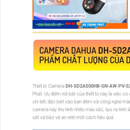
CAMERA DAHUA
DH-SD2
PHẨM CHẤT LƯỢNG CỦA 
Thiết bị Camera
DH-SD2A500HB-GN-AW-PV-S
Phát. Ưu điểm nổi bật của thiết bị này là việc c
chi tiết, đặc biệt vào ban đêm với công nghệ mà
camera này thu hình nhiều màu sắc, tạo ra hình ả
sát và bảo vệ an ninh một cách hiệu quả.