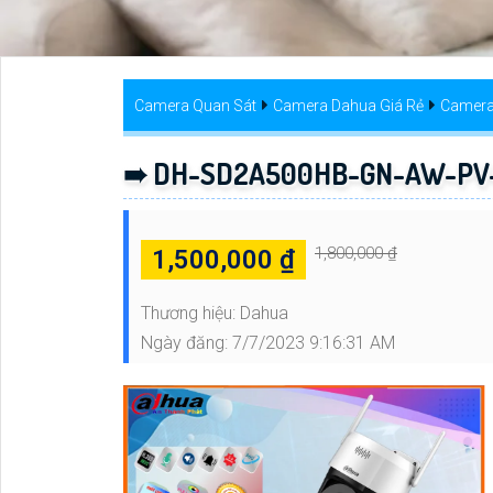
Camera Quan Sát
Camera Dahua Giá Rẻ
Camera
➠ DH-SD2A500HB-GN-AW-PV-S
1,800,000 ₫
1,500,000 ₫
Thương hiệu:
Dahua
Ngày đăng:
7/7/2023 9:16:31 AM