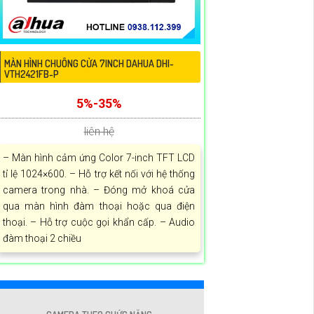
MÀN HÌNH CHUÔNG CỬA 7INCH DAHUA DHI-
VTH2421FB-P
5%-35%
liên hệ
– Màn hình cảm ứng Color 7-inch TFT LCD
tỉ lệ 1024×600. – Hỗ trợ kết nối với hệ thống
camera trong nhà. – Đóng mở khoá cửa
qua màn hình đàm thoại hoặc qua điện
thoại. – Hỗ trợ cuộc gọi khẩn cấp. – Audio
đàm thoại 2 chiều