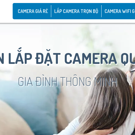
CAMERA GIÁ RẺ
LẮP CAMERA TRỌN BỘ
CAMERA WIFI G
 LẮP ĐẶT CAMERA Q
GIA ĐÌNH THÔNG MINH