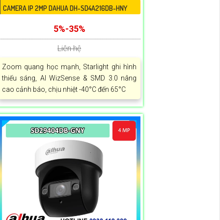
CAMERA IP 2MP DAHUA DH-SD4A216DB-HNY
5%-35%
Liên hệ
Zoom quang học mạnh, Starlight ghi hình
thiếu sáng, AI WizSense & SMD 3.0 nâng
cao cảnh báo, chịu nhiệt -40°C đến 65°C