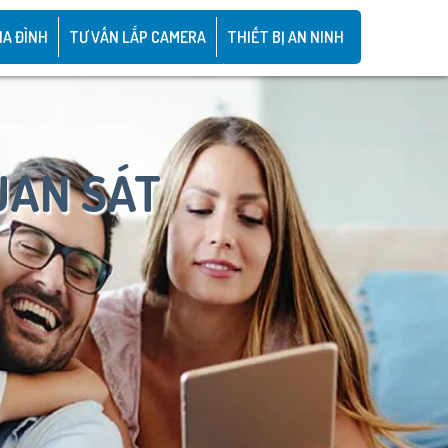
IA ĐÌNH
TƯ VẤN LẮP CAMERA
THIẾT BỊ AN NINH
UAN SÁT