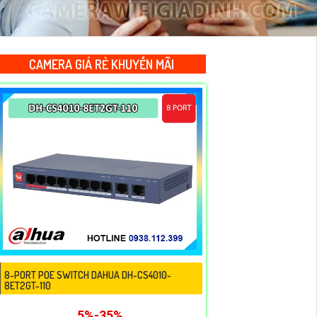
CAMERA GIÁ RẺ KHUYẾN MÃI
8-PORT POE SWITCH DAHUA DH-CS4010-
8ET2GT-110
5%-35%