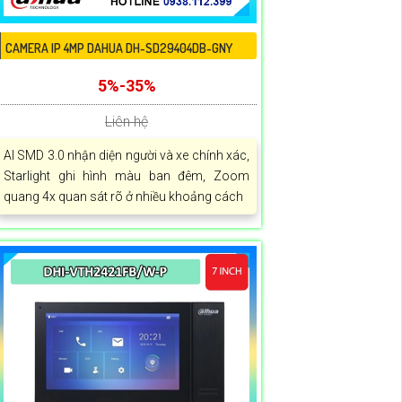
CAMERA IP 4MP DAHUA DH-SD29404DB-GNY
5%-35%
Liên hệ
AI SMD 3.0 nhận diện người và xe chính xác,
Starlight ghi hình màu ban đêm, Zoom
quang 4x quan sát rõ ở nhiều khoảng cách