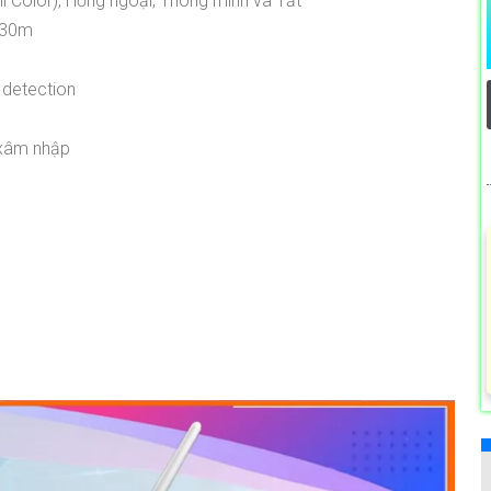
l Color), Hồng ngoại, Thông minh và Tắt
 30m
 detection
 xâm nhập