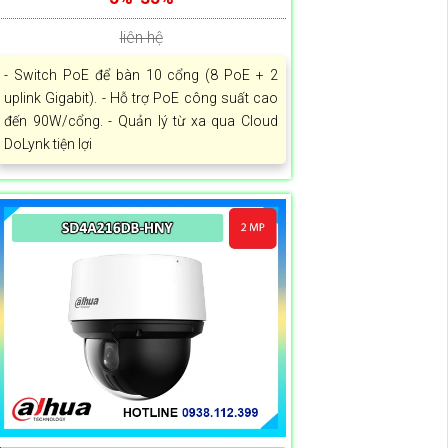
liên hệ
- Switch PoE để bàn 10 cổng (8 PoE + 2
uplink Gigabit). - Hỗ trợ PoE công suất cao
đến 90W/cổng. - Quản lý từ xa qua Cloud
DoLynk tiện lợi