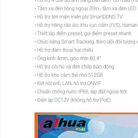
• Hỗ trợ 4 chế độ ánh sáng ban đêm: Có màu (Ful
• Tầm xa đèn hồng ngoại 30m , tầm xa đèn LED
• Hỗ trợ tên miền miễn phí SmartDDNS.TV
• Hỗ trợ Hàng rào ảo, khu vực cấm (IVS), Human
• Thiết lập điểm preset, gọi điểm preset nhanh
• Chức năng Smart Tracking, theo dõi đối tượng
• Hỗ trợ đàm thoại hai chiều
• Ống kính 4mm, góc nhìn 80.4°
• Hỗ trợ còi hú và đèn chớp báo động
• Hỗ trợ khe cắm thẻ nhớ 512GB
• Kết nối wifi, LAN, hỗ trợ ONVIF
• Chuẩn chống nước IP66, lắp đặt ngoài trời
• Điện áp DC12V (không hỗ trợ PoE)