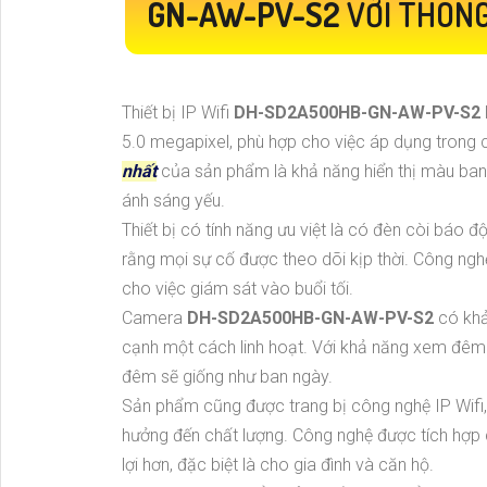
GN-AW-PV-S2
VỚI THÔNG
Thiết bị IP Wifi
DH-SD2A500HB-GN-AW-PV-S2
5.0 megapixel, phù hợp cho việc áp dụng trong 
nhất
của sản phẩm là khả năng hiển thị màu ban đ
ánh sáng yếu.
Thiết bị có tính năng ưu việt là có đèn còi báo đ
rằng mọi sự cố được theo dõi kịp thời. Công ng
cho việc giám sát vào buổi tối.
Camera
DH-SD2A500HB-GN-AW-PV-S2
có khả
cạnh một cách linh hoạt. Với khả năng xem đêm 
đêm sẽ giống như ban ngày.
Sản phẩm cũng được trang bị công nghệ IP Wifi, 
hưởng đến chất lượng. Công nghệ được tích hợp c
lợi hơn, đặc biệt là cho gia đình và căn hộ.