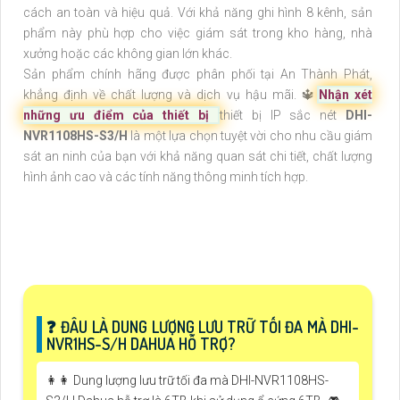
cách an toàn và hiệu quả. Với khả năng ghi hình 8 kênh, sản
phẩm này phù hợp cho việc giám sát trong kho hàng, nhà
xưởng hoặc các không gian lớn khác.
Sản phẩm chính hãng được phân phối tại An Thành Phát,
khẳng định về chất lượng và dịch vụ hậu mãi. 🔱
Nhận xét
những ưu điểm của thiết bị
thiết bị IP sắc nét
DHI-
NVR1108HS-S3/H
là một lựa chọn tuyệt vời cho nhu cầu giám
sát an ninh của bạn với khả năng quan sát chi tiết, chất lượng
hình ảnh cao và các tính năng thông minh tích hợp.
️❓ ĐÂU LÀ DUNG LƯỢNG LƯU TRỮ TỐI ĐA MÀ DHI-
NVR1HS-S/H DAHUA HỖ TRỢ?
️👩‍👩 Dung lượng lưu trữ tối đa mà DHI-NVR1108HS-