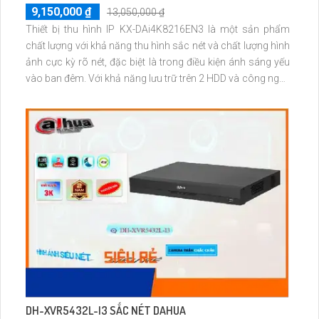
9,150,000 ₫
13,050,000 ₫
Thiết bị thu hình IP KX-DAi4K8216EN3 là một sản phẩm
chất lượng với khả năng thu hình sắc nét và chất lượng hình
ảnh cực kỳ rõ nét, đặc biệt là trong điều kiện ánh sáng yếu
vào ban đêm. Với khả năng lưu trữ trên 2 HDD và công nghệ
IP tiên tiến, thiết bị không chỉ giữ được chất lượng hình ảnh
mà còn hỗ trợ chuẩn ONVIF.
DH-XVR5432L-I3 SẮC NÉT DAHUA