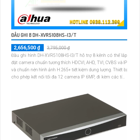
ĐẦU GHI 8 DH-XVR5108HS-I3/T
2,656,500 ₫
3,795,000 ₫
Đầu ghi hình DH-XVR5108HS-I3/T hỗ trợ 8 kênh có thể lắp
đặt camera chuẩn tương thích HDCVI, AHD, TVI, CVBS và IP
và chuẩn nén hình ảnh H.265+ tiết kiệm dung lượng. Thiết bị
cho phép kết nối tối đa 12 camera IP 6MP, đi kèm các tính
năng AI thông minh như nhận dạng khuôn mặt, phát hiện
người và phương tiện, SMD Plus, AcuPick.