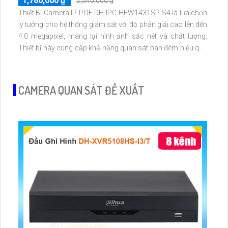
1,780,000 ₫
2,540,000 ₫
Thiết Bị Camera IP POE DH-IPC-HFW1431SP-S4 là lựa chọn
lý tưởng cho hệ thống giám sát với độ phân giải cao lên đến
4.0 megapixel, mang lại hình ảnh sắc nét và chất lượng.
Thiết bị này cung cấp khả năng quan sát ban đêm hiệu quả
với công nghệ hồng ngoại 30m. Với IP POE tiên tiến, không
gian lắp đặt trở nên gọn gàng và tiết kiệm
CAMERA QUAN SÁT ĐỀ XUẤT