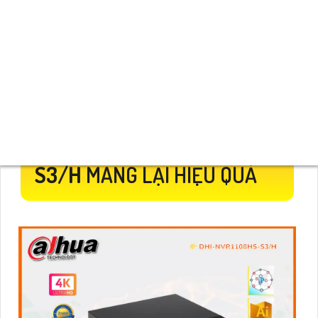
CÔNG TRÌNH ĐƯỢC KHUYẾN
NGHỊ ĐẦU GHI HÌNH DAHUA
8 KÊNH IP
DHI-NVR1108HS-
S3/H
MANG LẠI HIỆU QUẢ