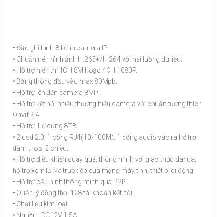
• Đầu ghi hình 8 kênh camera IP.
• Chuẩn nén hình ảnh H.265+/H.264 với hai luồng dữ liệu.
• Hỗ trợ hiển thị 1CH 8M hoặc 4CH 1080P.
• Băng thông đầu vào max 80Mpb.
• Hỗ trợ lên đến camera 8MP.
• Hỗ trợ kết nối nhiều thương hiệu camera với chuẩn tương thích
Onvif 2.4
• Hỗ trợ 1 ổ cứng 8TB.
• 2 usd 2.0, 1 cổng RJ4(10/100M), 1 cổng audio vào ra hỗ trợ
đàm thoại 2 chiều.
• Hỗ trợ điều khiển quay quét thông minh với giao thức dahua,
hỗ trợ xem lại và trực tiếp qua mạng máy tính, thiết bị di động
• Hỗ trợ cấu hình thông minh qua P2P.
• Quản lý đồng thời 128 tài khoản kết nối.
• Chất liệu kim loại.
• Nguồn : DC12V 1.5A