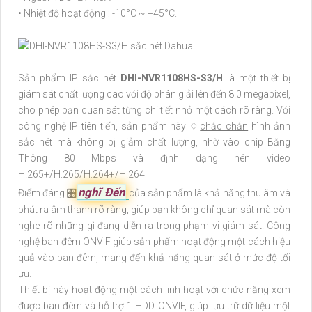
• Nhiệt độ hoạt động : -10°C ~ +45°C.
Sản phẩm IP sắc nét
DHI-NVR1108HS-S3/H
là một thiết bị
giám sát chất lượng cao với độ phân giải lên đến 8.0 megapixel,
cho phép bạn quan sát từng chi tiết nhỏ một cách rõ ràng. Với
công nghệ IP tiên tiến, sản phẩm này ♢
chắc chắn
hình ảnh
sắc nét mà không bị giảm chất lượng, nhờ vào chip Băng
Thông 80 Mbps và định dạng nén video
H.265+/H.265/H.264+/H.264
nghĩ Đến
Điểm đáng 🎛
của sản phẩm là khả năng thu âm và
phát ra âm thanh rõ ràng, giúp bạn không chỉ quan sát mà còn
nghe rõ những gì đang diễn ra trong phạm vi giám sát. Công
nghệ ban đêm ONVIF giúp sản phẩm hoạt động một cách hiệu
quả vào ban đêm, mang đến khả năng quan sát ở mức độ tối
ưu.
Thiết bị này hoạt động một cách linh hoạt với chức năng xem
được ban đêm và hỗ trợ 1 HDD ONVIF, giúp lưu trữ dữ liệu một