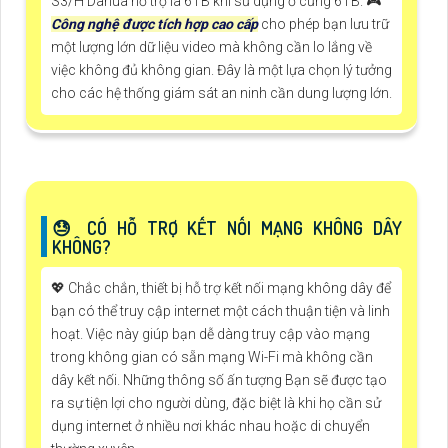
S3/H Dahua hỗ trợ là 6TB khi sử dụng ổ cứng 6TB. 🎮
Công nghệ được tích hợp cao cấp
cho phép bạn lưu trữ
một lượng lớn dữ liệu video mà không cần lo lắng về
việc không đủ không gian. Đây là một lựa chọn lý tưởng
cho các hệ thống giám sát an ninh cần dung lượng lớn.
😓 CÓ HỖ TRỢ KẾT NỐI MẠNG KHÔNG DÂY
KHÔNG?
💖 Chắc chắn, thiết bị hỗ trợ kết nối mạng không dây để
bạn có thể truy cập internet một cách thuận tiện và linh
hoạt. Việc này giúp bạn dễ dàng truy cập vào mạng
trong không gian có sẵn mạng Wi-Fi mà không cần
dây kết nối. Những thông số ấn tượng Bạn sẽ được tạo
ra sự tiện lợi cho người dùng, đặc biệt là khi họ cần sử
dụng internet ở nhiều nơi khác nhau hoặc di chuyển