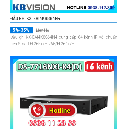
ĐẦU GHI KX-EAI4K8864N4
5%-35%
Liên Hệ
Đầu ghi KX-EAi4K8864N4 cung cấp 64 kênh IP với chuẩn
nén Smart H.265+/H.265/H.264+/H