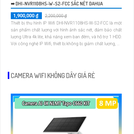
➠ DHI-NVR1108HS-W-S2-FCC SẮC NÉT DAHUA
1,900,000 ₫
2,200,000 ₫
Thiết bị thu hình IP Wifi DHI-NVR1108HS-W-S2-FCC là một
sản phẩm chất lượng với hình ảnh sắc nét, đảm bảo chất
lượng Ultra 4k lite, khả năng xem ban đêm, và hỗ trợ 1 HDD.
Với công nghệ IP Wifi, thiết bị không bị giảm chất lượng, hỗ
trợ ONVIF, đáp ứng tốt cho việc giám sát trong kho hàng,
nhà xưởng. Đầu ghi 8 kênh cho khả năng thu hình chất
lượng.
CAMERA WIFI KHÔNG DÂY GIÁ RẺ