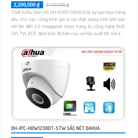
2,200,000 ₫
3,190,000 ₫
Thiết bị thu hình HD DH-XVR5104HS-I3 là sự lựa chọn hàng
đầu cho các công trình giá rẻ với chất lượng hình ảnh sắc
nét lên đến 5.0 megapixel. Được trang bị công nghệ AHD,
CVI, TVI, BCS, đảm bảo độ bền cao và hiệu suất tốt. Với khả
năng xem được ban đêm và ứng dụng cho các công trình
nhỏ, thiết bị này cung cấp một giải pháp an ninh hiệu quả
DH-IPC-HDW1230DT-STW SẮC NÉT DAHUA