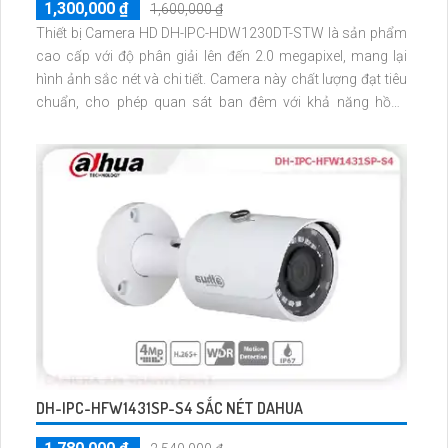
1,300,000 ₫
1,600,000 ₫
Thiết bị Camera HD DH-IPC-HDW1230DT-STW là sản phẩm
cao cấp với độ phân giải lên đến 2.0 megapixel, mang lại
hình ảnh sắc nét và chi tiết. Camera này chất lượng đạt tiêu
chuẩn, cho phép quan sát ban đêm với khả năng hồng
ngoại lên đến 30m. Với công nghệ AHD, CVI, TVI, BCS,
camera này cung cấp độ bền cao và hình ảnh chất lượng
vượt trội
DH-IPC-HFW1431SP-S4 SẮC NÉT DAHUA