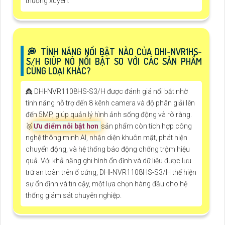
thường xuyên.
️💭 TÍNH NĂNG NỔI BẬT NÀO CỦA DHI-NVR1HS-
S/H GIÚP NÓ NỔI BẬT SO VỚI CÁC SẢN PHẨM
CÙNG LOẠI KHÁC?
👸 DHI-NVR1108HS-S3/H được đánh giá nổi bật nhờ
tính năng hỗ trợ đến 8 kênh camera và độ phân giải lên
đến 5MP, giúp quản lý hình ảnh sống động và rõ ràng.
🥈️
Ưu điểm nỗi bật hơn
sản phẩm còn tích hợp công
nghệ thông minh AI, nhận diện khuôn mặt, phát hiện
chuyển động, và hệ thống báo động chống trộm hiệu
quả. Với khả năng ghi hình ổn định và dữ liệu được lưu
trữ an toàn trên ổ cứng, DHI-NVR1108HS-S3/H thể hiện
sự ổn định và tin cậy, một lựa chọn hàng đầu cho hệ
thống giám sát chuyên nghiệp.