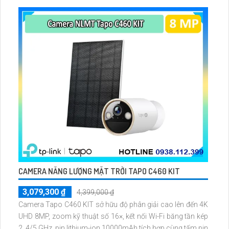
dễ lắp đặt cho gia đình và văn phòng nhỏ.
CAMERA NĂNG LƯỢNG MẶT TRỜI TAPO C460 KIT
3,079,300 ₫
4,399,000 ₫
Camera Tapo C460 KIT sở hữu độ phân giải cao lên đến 4K
UHD 8MP, zoom kỹ thuật số 16×, kết nối Wi-Fi băng tần kép
2. 4/5 GHz, pin lithium-ion 10000mAh tích hợp cùng tấm pin