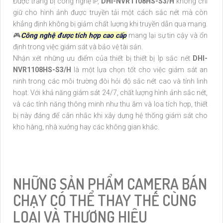
Được trang bị công nghệ IP,
DHI-NVR1108HS-S3/H
không chỉ
giữ cho hình ảnh được truyền tải một cách sắc nét mà còn
khẳng định không bị giảm chất lượng khi truyền dẫn qua mạng.
🎮
Công nghệ được tích hợp cao cấp
mang lại sự tin cậy và ổn
định trong việc giám sát và bảo vệ tài sản.
Nhận xét những ưu điểm của thiết bị thiết bị Ip sắc nét
DHI-
NVR1108HS-S3/H
là một lựa chọn tốt cho việc giám sát an
ninh trong các môi trường đòi hỏi độ sắc nét cao và tính linh
hoạt. Với khả năng giám sát 24/7, chất lượng hình ảnh sắc nét,
và các tính năng thông minh như thu âm và loa tích hợp, thiết
bị này đáng để cân nhắc khi xây dựng hệ thống giám sát cho
kho hàng, nhà xưởng hay các không gian khác.
NHỮNG SẢN PHẨM CAMERA BÁN
CHẠY CÓ THỂ THAY THẾ CÙNG
LOẠI VÀ THƯƠNG HIỆU