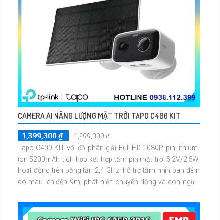
CAMERA AI NĂNG LƯỢNG MẶT TRỜI TAPO C400 KIT
1,399,300 ₫
1,999,000 ₫
Tapo C400 KIT với độ phân giải Full HD 1080P, pin lithium-
ion 5200mAh tích hợp kết hợp tấm pin mặt trời 5,2V/2,5W,
hoạt động trên băng tần 2,4 GHz, hỗ trợ tầm nhìn ban đêm
có màu lên đến 9m, phát hiện chuyển động và con người
bằng AI, đồng thời lưu trữ dữ liệu qua thẻ microSD lên đến
512GB