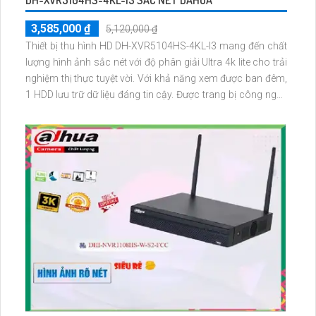
DH-XVR5104HS-4KL-I3 SẮC NÉT DAHUA
3,585,000 ₫
5,120,000 ₫
Thiết bị thu hình HD DH-XVR5104HS-4KL-I3 mang đến chất
lượng hình ảnh sắc nét với độ phân giải Ultra 4k lite cho trải
nghiệm thị thực tuyệt vời. Với khả năng xem được ban đêm,
1 HDD lưu trữ dữ liệu đáng tin cậy. Được trang bị công nghệ
AHD, CVI, TVI, BCS với độ bền cao. Sản phẩm này còn hỗ
trợ camera IP giá rẻ cho các công trình nhỏ