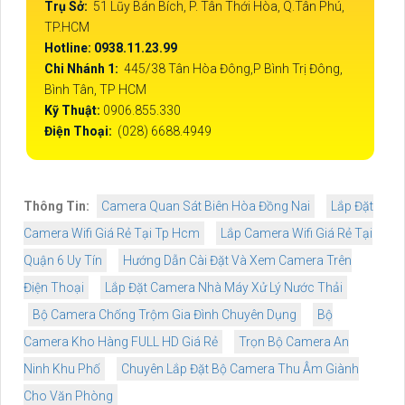
Trụ Sở:
51 Lũy Bán Bích, P. Tân Thới Hòa, Q.Tân Phú,
TP.HCM
Hotline: 0938.11.23.99
Chi Nhánh 1:
445/38 Tân Hòa Đông,P Bình Trị Đông,
Bình Tân, TP HCM
Kỹ Thuật:
0906.855.330
Điện Thoại:
(028) 6688.4949
Thông Tin:
Camera Quan Sát Biên Hòa Đồng Nai
Lắp Đặt
Camera Wifi Giá Rẻ Tại Tp Hcm
Lắp Camera Wifi Giá Rẻ Tại
Quận 6 Uy Tín
Hướng Dẫn Cài Đặt Và Xem Camera Trên
Điện Thoại
Lắp Đặt Camera Nhà Máy Xử Lý Nước Thải
Bộ Camera Chống Trộm Gia Đình Chuyên Dụng
Bộ
Camera Kho Hàng FULL HD Giá Rẻ
Trọn Bộ Camera An
Ninh Khu Phố
Chuyên Lắp Đặt Bộ Camera Thu Âm Giành
Cho Văn Phòng