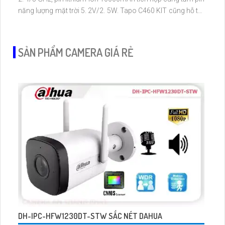
năng lượng mặt trời 5. 2V/2. 5W. Tapo C460 KIT cũng hỗ trợ
quan sát ban đêm màu với cảm biến Starlight, tầm nhìn lên
đến 15 m
SẢN PHẨM CAMERA GIÁ RẺ
DH-IPC-HFW1230DT-STW SẮC NÉT DAHUA