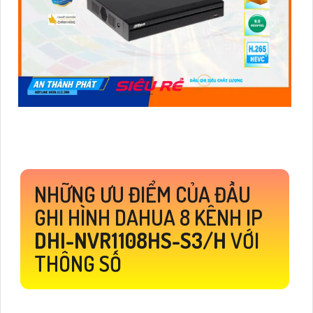
NHỮNG ƯU ĐIỂM CỦA ĐẦU
GHI HÌNH DAHUA 8 KÊNH IP
DHI-NVR1108HS-S3/H
VỚI
THÔNG SỐ