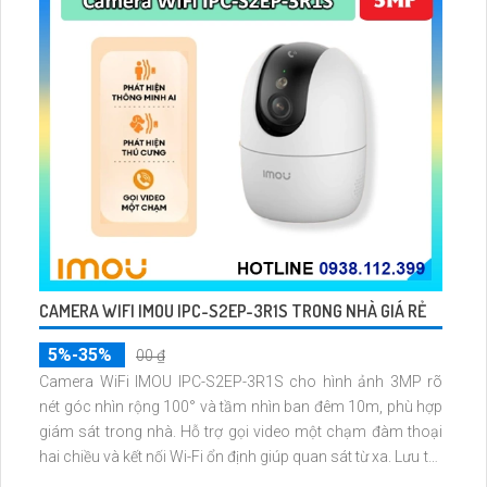
CAMERA WIFI IMOU IPC-S2EP-3R1S TRONG NHÀ GIÁ RẺ
5%-35%
00 ₫
Camera WiFi IMOU IPC-S2EP-3R1S cho hình ảnh 3MP rõ
nét góc nhìn rộng 100° và tầm nhìn ban đêm 10m, phù hợp
giám sát trong nhà. Hỗ trợ gọi video một chạm đàm thoại
hai chiều và kết nối Wi-Fi ổn định giúp quan sát từ xa. Lưu trữ
linh hoạt qua thẻ microSD tối đa 256GB hoặc lưu đám mây