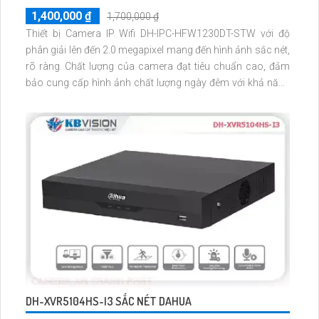
1,400,000 ₫
1,700,000 ₫
Thiết bị Camera IP Wifi DH-IPC-HFW1230DT-STW với độ
phân giải lên đến 2.0 megapixel mang đến hình ảnh sắc nét,
rõ ràng. Chất lượng của camera đạt tiêu chuẩn cao, đảm
bảo cung cấp hình ảnh chất lượng ngày đêm với khả năng
quan sát hồng ngoại lên đến 30m. Với công nghệ IP Wifi tiên
tiến, thiết bị không gây giảm chất lượng hình ảnh
DH-XVR5104HS-I3 SẮC NÉT DAHUA