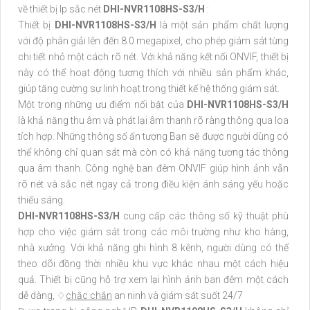
về thiết bị Ip sắc nét
DHI-NVR1108HS-S3/H
:
Thiết bị
DHI-NVR1108HS-S3/H
là một sản phẩm chất lượng
với độ phân giải lên đến 8.0 megapixel, cho phép giám sát từng
chi tiết nhỏ một cách rõ nét. Với khả năng kết nối ONVIF, thiết bị
này có thể hoạt động tương thích với nhiều sản phẩm khác,
giúp tăng cường sự linh hoạt trong thiết kế hệ thống giám sát.
Một trong những ưu điểm nổi bật của
DHI-NVR1108HS-S3/H
là khả năng thu âm và phát lại âm thanh rõ ràng thông qua loa
tích hợp. Những thông số ấn tượng Bạn sẽ được người dùng có
thể không chỉ quan sát mà còn có khả năng tương tác thông
qua âm thanh. Công nghệ ban đêm ONVIF giúp hình ảnh vẫn
rõ nét và sắc nét ngay cả trong điều kiện ánh sáng yếu hoặc
thiếu sáng.
DHI-NVR1108HS-S3/H
cung cấp các thông số kỹ thuật phù
hợp cho việc giám sát trong các môi trường như kho hàng,
nhà xưởng. Với khả năng ghi hình 8 kênh, người dùng có thể
theo dõi đồng thời nhiều khu vực khác nhau một cách hiệu
quả. Thiết bị cũng hỗ trợ xem lại hình ảnh ban đêm một cách
dễ dàng, ♢
chắc chắn
an ninh và giám sát suốt 24/7