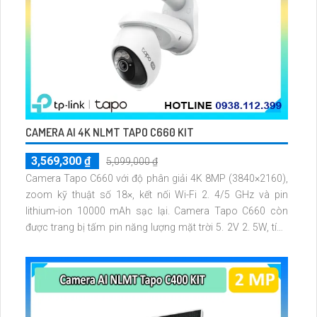
CAMERA AI 4K NLMT TAPO C660 KIT
3,569,300 ₫
5,099,000 ₫
Camera Tapo C660 với độ phân giải 4K 8MP (3840×2160),
zoom kỹ thuật số 18×, kết nối Wi-Fi 2. 4/5 GHz và pin
lithium-ion 10000 mAh sạc lại. Camera Tapo C660 còn
được trang bị tấm pin năng lượng mặt trời 5. 2V 2. 5W, tích
hợp AI phát hiện người, thú cưng, phương tiện, lưu trữ thẻ
microSD tối đa 512 GB