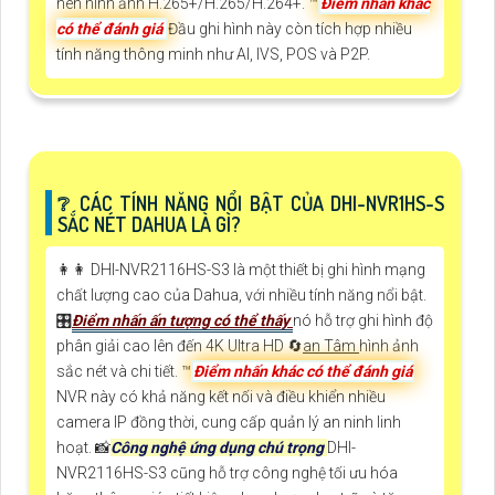
nén hình ảnh H.265+/H.265/H.264+. ™️
Điểm nhấn khác
có thể đánh giá
Đầu ghi hình này còn tích hợp nhiều
tính năng thông minh như AI, IVS, POS và P2P.
❔ CÁC TÍNH NĂNG NỔI BẬT CỦA DHI-NVR1HS-S
SẮC NÉT DAHUA LÀ GÌ?
️👩‍👩 DHI-NVR2116HS-S3 là một thiết bị ghi hình mạng
chất lượng cao của Dahua, với nhiều tính năng nổi bật.
🎛
Điểm nhấn ấn tượng có thể thấy
nó hỗ trợ ghi hình độ
phân giải cao lên đến 4K Ultra HD 🔄
an Tâm
hình ảnh
sắc nét và chi tiết. ™️
Điểm nhấn khác có thể đánh giá
NVR này có khả năng kết nối và điều khiển nhiều
camera IP đồng thời, cung cấp quản lý an ninh linh
hoạt. 📸
Công nghệ ứng dụng chú trọng
DHI-
NVR2116HS-S3 cũng hỗ trợ công nghệ tối ưu hóa