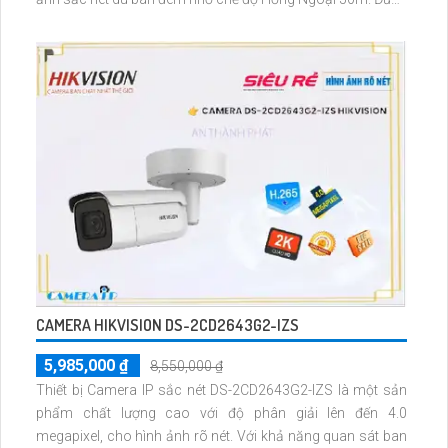
trang bị công nghệ IP POE, camera không giảm chất lượng
dù sử dụng lâu dài
CAMERA HIKVISION DS-2CD2643G2-IZS
5,985,000 ₫
8,550,000 ₫
Thiết bị Camera IP sắc nét DS-2CD2643G2-IZS là một sản
phẩm chất lượng cao với độ phân giải lên đến 4.0
megapixel, cho hình ảnh rõ nét. Với khả năng quan sát ban