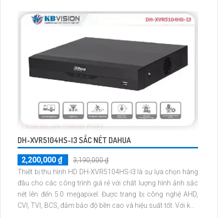
quan sát hồng ngoại lên đến 30m. Với công nghệ IP Wifi tiên
tiến, thiết bị không gây giảm chất lượng hình ảnh
DH-XVR5104HS-I3 SẮC NÉT DAHUA
2,200,000 ₫
3,190,000 ₫
Thiết bị thu hình HD DH-XVR5104HS-I3 là sự lựa chọn hàng
đầu cho các công trình giá rẻ với chất lượng hình ảnh sắc
nét lên đến 5.0 megapixel. Được trang bị công nghệ AHD,
CVI, TVI, BCS, đảm bảo độ bền cao và hiệu suất tốt. Với khả
năng xem được ban đêm và ứng dụng cho các công trình