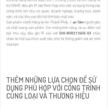
trợ ONVIF, đầu ghi IP này thích hợp cho việc sử dụng trong các
công trình lớn như cơ quan, doanh nghiệp, trường học, bệnh
viện, và các khu vực đòi hỏi tính bảo mật cao.
Sản phẩm chính hãng tại An Thành Phát, ♢
an Tâm
nguồn gốc
và chất lượng sản phẩm. Với những tính năng và ưu điểm nổi
bật như vậy, đầu ghi IP sắc nét
DHI-NVR2116HS-S3
chắc
chắn là một lựa chọn xuất sắc cho hệ thống giám sát an ninh
của bạn.
THÊM NHỮNG LỰA CHỌN ĐỂ SỬ
DỤNG PHÙ HỢP VỚI CÔNG TRÌNH
CÙNG LOẠI VÀ THƯƠNG HIỆU