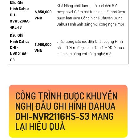
Đầu Ghi
Khả Năng chất lượng sắc nét đến 8.0
Hình Dahua
6,850,000
megapixel Giám sát từng chi tiết nhỏ Xem
DH-
VNĐ
được ban đêm Công Nghệ Chuyên Dụng
XVR5208A-
Dahua Hình ảnh sáng với công nghệ mới
4KL-I3
Đầu Ghi
Hình Dahua
chất lượng sắc nét đến Chất Lượng Hình
1,980,000
DHI-
sắc nét Xem được ban đêm 1 HDD Dahua
VNĐ
NVR2108-
Hình ảnh sáng với công nghệ mới
S3
CÔNG TRÌNH ĐƯỢC KHUYẾN
NGHỊ ĐẦU GHI HÌNH DAHUA
DHI-NVR2116HS-S3
MANG
LẠI HIỆU QUẢ