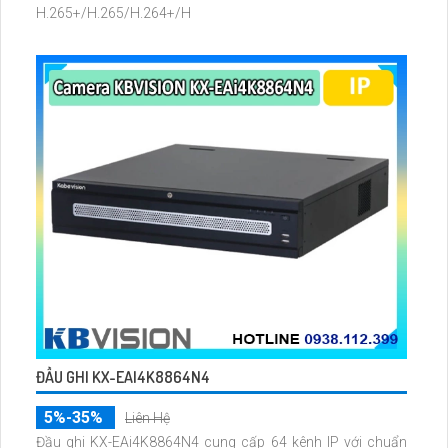
H.265+/H.265/H.264+/H
ĐẦU GHI KX-EAI4K8864N4
5%-35%
Liên Hệ
Đầu ghi KX-EAi4K8864N4 cung cấp 64 kênh IP với chuẩn