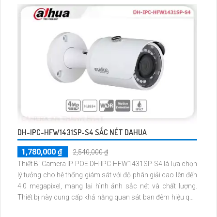
camera này cung cấp độ bền cao và hình ảnh chất lượng
vượt trội
DH-IPC-HFW1431SP-S4 SẮC NÉT DAHUA
1,780,000 ₫
2,540,000 ₫
Thiết Bị Camera IP POE DH-IPC-HFW1431SP-S4 là lựa chọn
lý tưởng cho hệ thống giám sát với độ phân giải cao lên đến
4.0 megapixel, mang lại hình ảnh sắc nét và chất lượng.
Thiết bị này cung cấp khả năng quan sát ban đêm hiệu quả
với công nghệ hồng ngoại 30m. Với IP POE tiên tiến, không