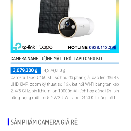
CAMERA NĂNG LƯỢNG MẶT TRỜI TAPO C460 KIT
3,079,300 ₫
4,399,000 ₫
Camera Tapo C460 KIT sở hữu độ phân giải cao lên đến 4K
UHD 8MP, zoom kỹ thuật số 16×, kết nối Wi-Fi băng tần kép
2. 4/5 GHz, pin lithium-ion 10000mAh tích hợp cùng tấm pin
năng lượng mặt trời 5. 2V/2. 5W. Tapo C460 KIT cũng hỗ trợ
quan sát ban đêm màu với cảm biến Starlight, tầm nhìn lên
đến 15 m
SẢN PHẨM CAMERA GIÁ RẺ