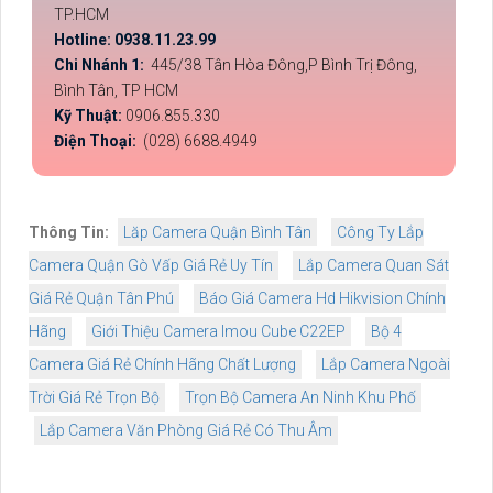
TP.HCM
Hotline: 0938.11.23.99
Chi Nhánh 1:
445/38 Tân Hòa Đông,P Bình Trị Đông,
Bình Tân, TP HCM
Kỹ Thuật:
0906.855.330
Điện Thoại:
(028) 6688.4949
Thông Tin:
Lăp Camera Quận Bình Tân
Công Ty Lắp
Camera Quận Gò Vấp Giá Rẻ Uy Tín
Lắp Camera Quan Sát
Giá Rẻ Quận Tân Phú
Báo Giá Camera Hd Hikvision Chính
Hãng
Giới Thiệu Camera Imou Cube C22EP
Bộ 4
Camera Giá Rẻ Chính Hãng Chất Lượng
Lắp Camera Ngoài
Trời Giá Rẻ Trọn Bộ
Trọn Bộ Camera An Ninh Khu Phố
Lắp Camera Văn Phòng Giá Rẻ Có Thu Âm