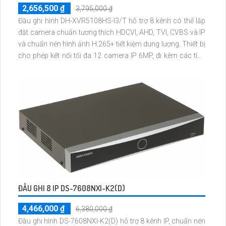
2,656,500 ₫
3,795,000 ₫
Đầu ghi hình DH-XVR5108HS-I3/T hỗ trợ 8 kênh có thể lắp
đặt camera chuẩn tương thích HDCVI, AHD, TVI, CVBS và IP
và chuẩn nén hình ảnh H.265+ tiết kiệm dung lượng. Thiết bị
cho phép kết nối tối đa 12 camera IP 6MP, đi kèm các tính
năng AI thông minh như nhận dạng khuôn mặt, phát hiện
người và phương tiện, SMD Plus, AcuPick.
ĐẦU GHI 8 IP DS-7608NXI-K2(D)
4,466,000 ₫
6,380,000 ₫
Đầu ghi hình DS-7608NXI-K2(D) hỗ trợ 8 kênh IP, chuẩn nén