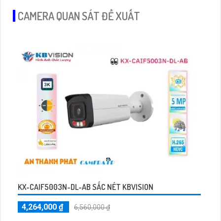
CAMERA QUAN SÁT ĐỀ XUẤT
KX-CAIF5003N-DL-AB SẮC NÉT KBVISION
4,264,000 ₫
6,560,000 ₫