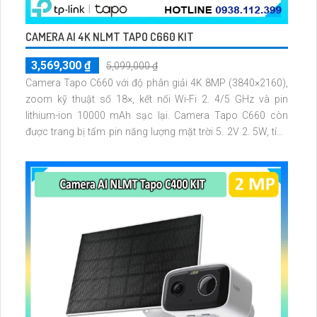
CAMERA AI 4K NLMT TAPO C660 KIT
3,569,300 ₫
5,099,000 ₫
Camera Tapo C660 với độ phân giải 4K 8MP (3840×2160),
zoom kỹ thuật số 18×, kết nối Wi-Fi 2. 4/5 GHz và pin
lithium-ion 10000 mAh sạc lại. Camera Tapo C660 còn
được trang bị tấm pin năng lượng mặt trời 5. 2V 2. 5W, tích
hợp AI phát hiện người, thú cưng, phương tiện, lưu trữ thẻ
microSD tối đa 512 GB