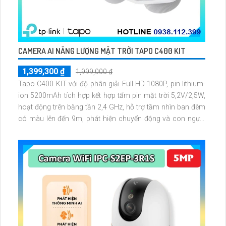
CAMERA AI NĂNG LƯỢNG MẶT TRỜI TAPO C400 KIT
1,399,300 ₫
1,999,000 ₫
Tapo C400 KIT với độ phân giải Full HD 1080P, pin lithium-
ion 5200mAh tích hợp kết hợp tấm pin mặt trời 5,2V/2,5W,
hoạt động trên băng tần 2,4 GHz, hỗ trợ tầm nhìn ban đêm
có màu lên đến 9m, phát hiện chuyển động và con người
bằng AI, đồng thời lưu trữ dữ liệu qua thẻ microSD lên đến
512GB