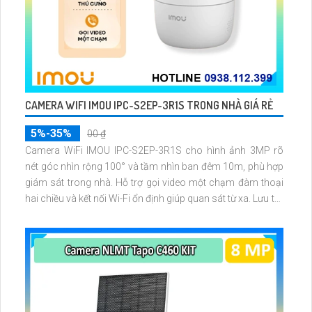
CAMERA WIFI IMOU IPC-S2EP-3R1S TRONG NHÀ GIÁ RẺ
5%-35%
00 ₫
Camera WiFi IMOU IPC-S2EP-3R1S cho hình ảnh 3MP rõ
nét góc nhìn rộng 100° và tầm nhìn ban đêm 10m, phù hợp
giám sát trong nhà. Hỗ trợ gọi video một chạm đàm thoại
hai chiều và kết nối Wi-Fi ổn định giúp quan sát từ xa. Lưu trữ
linh hoạt qua thẻ microSD tối đa 256GB hoặc lưu đám mây
dễ lắp đặt cho gia đình và văn phòng nhỏ.