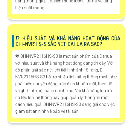
băng thông, giúp tiết kiệm dung lượng lưu trữ và tăng
hiệu suất mạng.
⁉️ HIỆU SUẤT VÀ KHẢ NĂNG HOẠT ĐỘNG CỦA
DHI-NVR1HS-S SẮC NÉT DAHUA RA SAO?
💖 DHI-NVR2116HS-S3 là một sản phẩm của Dahua
với hiệu suất và khả năng hoạt động đáng tin cậy. Với
độ phân giải sắc nét, chi tiết hình ảnh rõ ràng, DHI-
NVR2116HS-S3 hỗ trợ nhiều tính năng thông minh như
phát hiện chuyển động, xác định khuôn mặt, theo dõi
và ghi hình một cách chính xác. Với khả năng lưu trữ
dữ liệu lớn, hệ thống này giúp quản lý thông tin một
cách hiệu quả. DHI-NVR2116HS-S3 đáng giá cho việc
giám sát an ninh và bảo vệ tài sản.