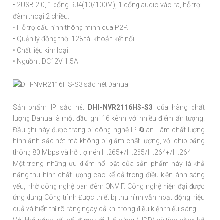
• 2USB 2.0, 1 cổng RJ4(10/100M), 1 cổng audio vào ra, hỗ trợ
đàm thoại 2 chiều.
• Hỗ trợ cấu hình thông minh qua P2P.
• Quản lý đồng thời 128 tài khoản kết nối.
• Chất liệu kim loại.
• Nguồn : DC12V 1.5A
Sản phẩm IP sắc nét
DHI-NVR2116HS-S3
của hãng chất
lượng Dahua là một đầu ghi 16 kênh với nhiều điểm ấn tượng.
Đầu ghi này được trang bị công nghệ IP 🔄
an Tâm
chất lượng
hình ảnh sắc nét mà không bị giảm chất lượng, với chip băng
thông 80 Mbps và hỗ trợ nén H.265+/H.265/H.264+/H.264
Một trong những ưu điểm nổi bật của sản phẩm này là khả
năng thu hình chất lượng cao kể cả trong điều kiện ánh sáng
yếu, nhờ công nghệ ban đêm ONVIF. Công nghệ hiện đại được
ứng dụng Công trình Được thiết bị thu hình vẫn hoạt động hiệu
quả và hiển thị rõ ràng ngay cả khi trong điều kiện thiếu sáng.
Với khả năng kết nối được với 1 ổ cứng (HDD) và tính năng hỗ