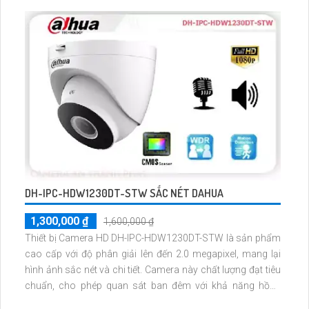
nhỏ, thiết bị này cung cấp một giải pháp an ninh hiệu quả
DH-IPC-HDW1230DT-STW SẮC NÉT DAHUA
1,300,000 ₫
1,600,000 ₫
Thiết bị Camera HD DH-IPC-HDW1230DT-STW là sản phẩm
cao cấp với độ phân giải lên đến 2.0 megapixel, mang lại
hình ảnh sắc nét và chi tiết. Camera này chất lượng đạt tiêu
chuẩn, cho phép quan sát ban đêm với khả năng hồng
ngoại lên đến 30m. Với công nghệ AHD, CVI, TVI, BCS,