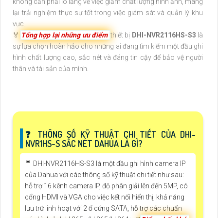
không cần phải lo lắng về việc giảm chất lượng hình ảnh, mang
lại trải nghiệm thực sự tốt trong việc giám sát và quản lý khu
vực.
️🏅
Tổng hợp lại những ưu điểm
thiết bị
DHI-NVR2116HS-S3
là
sự lựa chọn hoàn hảo cho những ai đang tìm kiếm một đầu ghi
hình chất lượng cao, sắc nét và đáng tin cậy để bảo vệ người
thân và tài sản của mình.
❓ THÔNG SỐ KỸ THUẬT CHI TIẾT CỦA DHI-
NVR1HS-S SẮC NÉT DAHUA LÀ GÌ?
🤵 DHI-NVR2116HS-S3 là một đầu ghi hình camera IP
của Dahua với các thông số kỹ thuật chi tiết như sau:
hỗ trợ 16 kênh camera IP, độ phân giải lên đến 5MP, có
cổng HDMI và VGA cho việc kết nối hiển thị, khả năng
lưu trữ linh hoạt với 2 ổ cứng SATA, hỗ trợ các chuẩn