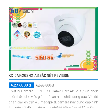
50m. Thiết bị được trang bị công nghệ IP hiện đại với
Starlight Camera, không giảm chất lượng, phù hợp cho căn
hộ, nhà phố
KX-CAI4203N2-AB SẮC NÉT KBVISION
4,277,000 ₫
6,580,000 ₫
Thiết bị Camera IP POE KX-CAi4203N2-AB là sự lựa chọn
hoàn hảo cho việc giám sát an ninh chất lượng cao. Với độ
phân giải lên đến 4.0 megapixel, camera này cung cấp hình
ảnh sắc nét dù ban đêm nhờ chế độ Hồng Ngoại 50m. Được