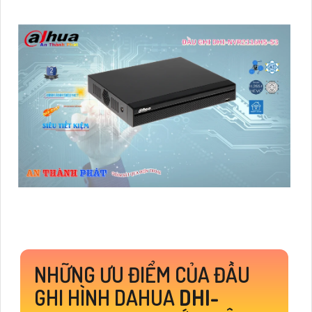
NHỮNG ƯU ĐIỂM CỦA ĐẦU
GHI HÌNH DAHUA
DHI-