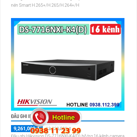
nén Smart H.265+/H.265/H.264+/H
ĐẦU GHI IP 16 DS-7716NXI-K4(D)
9,261,000 ₫
13,230,000 ₫
Đầu ghi Hikvision DS-7716NXI-K4(D) hỗ trợ 16 kênh camera