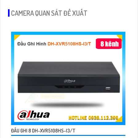
gian lắp đặt trở nên gọn gàng và tiết kiệm
CAMERA QUAN SÁT ĐỀ XUẤT
ĐẦU GHI 8 DH-XVR5108HS-I3/T