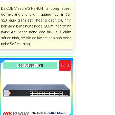
DS-2DE7A232IWG1-EHUN là dòng speed
dome trang bị ống kính quang học lên đến
32X giúp giám sát khoảng cách xa, nhìn
ban đêm bằng hồng ngoại 200m, hỗ trợ tính
năng AcuSense nâng cao hiệu quả giám
sát an ninh, có tốc độ lấy nét cao nhờ công
nghệ Self-learning