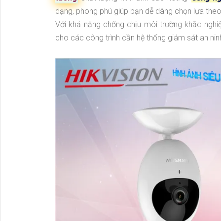
dạng, phong phú giúp bạn dễ dàng chọn lựa theo 
Với khả năng chống chịu môi trường khắc nghiệ
cho các công trình cần hệ thống giám sát an ninh