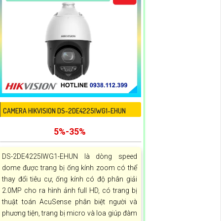
CAMERA HIKVISION DS-2DE4225IWG1-EHUN
5%-35%
DS-2DE4225IWG1-EHUN là dòng speed
dome được trang bị ống kính zoom có thể
thay đổi tiêu cự, ống kính có độ phân giải
2.0MP cho ra hình ảnh full HD, có trang bị
thuật toán AcuSense phân biệt người và
phương tiện, trang bị micro và loa giúp đàm