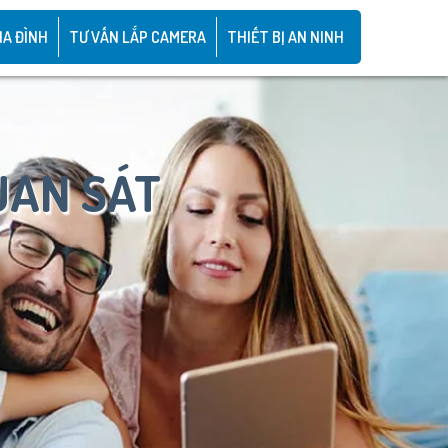
IA ĐÌNH
TƯ VẤN LẮP CAMERA
THIẾT BỊ AN NINH
UAN SÁT