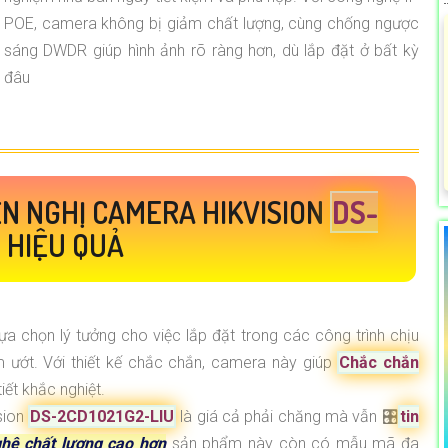
POE, camera không bị giảm chất lượng, cùng chống ngược
sáng DWDR giúp hình ảnh rõ ràng hơn, dù lắp đặt ở bất kỳ
đâu
N NGHỊ CAMERA HIKVISION
DS-
 HIỆU QUẢ
ựa chọn lý tưởng cho việc lắp đặt trong các công trình chịu
 ướt. Với thiết kế chắc chắn, camera này giúp
Chắc chắn
iết khắc nghiệt.
sion
DS-2CD1021G2-LIU
là giá cả phải chăng mà vẫn 🎛
tin
hệ chất lượng cao hơn
sản phẩm này còn có mẫu mã đa