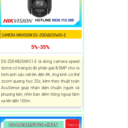
CAMERA HIKVISION DS-2DE4825IWG1-E
5%-35%
DS-2DE4825IWG1-E là dòng camera speed
dome có trang bị độ phân giải 8.0MP cho ra
hình ảnh sắc nét lên đến 4K, ống kính có thể
zoom quang học 25x, kèm theo thuật toán
AcuSense giúp nhận diện chuẩn người và
phương tiện, nhìn ban đêm hồng ngoại tầm
xa lên đến 100m