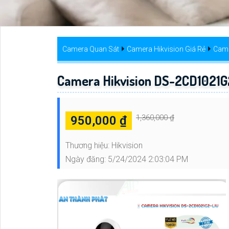
Camera Quan Sát
Camera Hikvision Giá Rẻ
Came
Camera Hikvision DS-2CD1021G
1,360,000 ₫
950,000 ₫
Thương hiệu:
Hikvision
Ngày đăng:
5/24/2024 2:03:04 PM