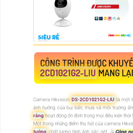
CÔNG TRÌNH ĐƯỢC KHUYẾ
2CD1021G2-LIU
MANG LẠI
Camera Hikvision
DS-2CD1021G2-LIU
là một l
ảnh hưởng của bụi bẩn, mưa và môi trường ẩm
rằng
hoạt động ổn định trong mọi điều kiện thời t
Một trong những điểm thu hút của camera Hikvi
tưởng
chất lượng hình ảnh sắc nét. 🤹
Công ng