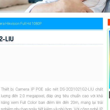
ra Hikvision Full Hd 1080P
2-LIU
Thiết bị Camera IP POE sắc nét DS-2CD1021G2-LIU chất
lượng đến 2.0 megapixel, đáp ứng tiêu chuẩn cao với khả
năng xem Full Color ban đêm lên đến 20m, mang lại trải
nghiệm như ban ngày tiết kiệm và phù hợp. Với công nghệ IP