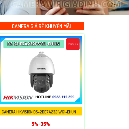
CAMERA GIÁ RẺ KHUYẾN MÃI
CAMERA HIKVISION DS-2DE7A232IWG1-EHUN
5%-35%