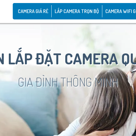
CAMERA GIÁ RẺ
LẮP CAMERA TRỌN BỘ
CAMERA WIFI G
 LẮP ĐẶT CAMERA Q
GIA ĐÌNH THÔNG MINH