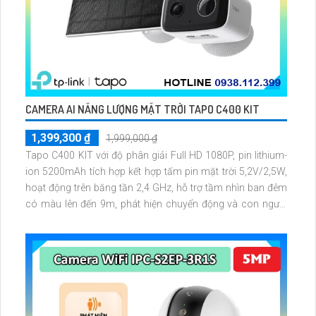
CAMERA AI NĂNG LƯỢNG MẶT TRỜI TAPO C400 KIT
1,399,300 ₫
1,999,000 ₫
Tapo C400 KIT với độ phân giải Full HD 1080P, pin lithium-
ion 5200mAh tích hợp kết hợp tấm pin mặt trời 5,2V/2,5W,
hoạt động trên băng tần 2,4 GHz, hỗ trợ tầm nhìn ban đêm
có màu lên đến 9m, phát hiện chuyển động và con người
bằng AI, đồng thời lưu trữ dữ liệu qua thẻ microSD lên đến
512GB