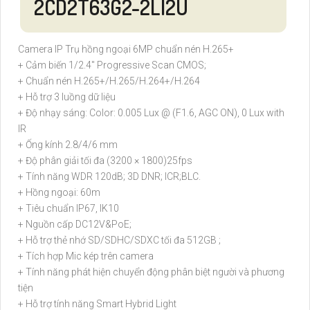
2CD2T63G2-2LI2U
Camera IP Trụ hồng ngoại 6MP chuẩn nén H.265+
+ Cảm biến 1/2.4" Progressive Scan CMOS;
+ Chuẩn nén H.265+/H.265/H.264+/H.264
+ Hỗ trợ 3 luồng dữ liệu
+ Độ nhạy sáng: Color: 0.005 Lux @ (F1.6, AGC ON), 0 Lux with
IR
+ Ống kính 2.8/4/6 mm
+ Độ phân giải tối đa (3200 × 1800)25fps
+ Tính năng WDR 120dB; 3D DNR; ICR;BLC.
+ Hồng ngoại: 60m
+ Tiêu chuẩn IP67, IK10
+ Nguồn cấp DC12V&PoE;
+ Hỗ trợ thẻ nhớ SD/SDHC/SDXC tối đa 512GB ;
+ Tích hợp Mic kép trên camera
+ Tính năng phát hiện chuyển động phân biệt người và phương
tiện
+ Hỗ trợ tính năng Smart Hybrid Light