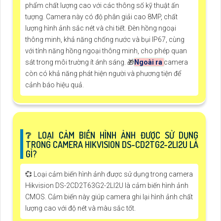
phẩm chất lượng cao với các thông số kỹ thuật ấn
tượng. Camera này có độ phân giải cao 8MP, chất
lượng hình ảnh sắc nét và chi tiết. Đèn hồng ngoại
thông minh, khả năng chống nước và bụi IP67, cùng
với tính năng hồng ngoại thông minh, cho phép quan
sát trong môi trường ít ánh sáng. 🎁
Ngoài ra
camera
còn có khả năng phát hiện người và phương tiện để
cảnh báo hiệu quả.
❔ LOẠI CẢM BIẾN HÌNH ẢNH ĐƯỢC SỬ DỤNG
TRONG CAMERA HIKVISION DS-CD2TG2-2LI2U LÀ
GÌ?
💞 Loại cảm biến hình ảnh được sử dụng trong camera
Hikvision DS-2CD2T63G2-2LI2U là cảm biến hình ảnh
CMOS. Cảm biến này giúp camera ghi lại hình ảnh chất
lượng cao với độ nét và màu sắc tốt.