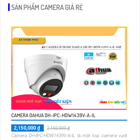
SẢN PHẨM CAMERA GIÁ RẺ
CAMERA DAHUA DH-IPC-HDW1439V-A-IL
2,150,000 ₫
2,150,000 ₫
Camera DH-IPC-HDW1439V-A-IL là một loại camera vượt