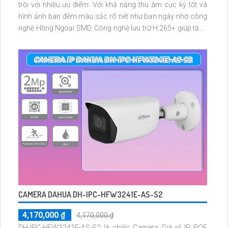
trội với nhiều ưu điểm. Với khả năng thu âm cực kỳ tốt và
hình ảnh ban đêm màu sắc rõ nét như ban ngày nhờ công
nghệ Hồng Ngoại SMD. Công nghệ lưu trữ H.265+ giúp tăng
khả năng lưu trữ dữ liệu lâu hơn
CAMERA DAHUA DH-IPC-HFW3241E-AS-S2
4,170,000 ₫
4,170,000 ₫
DH-IPC-HFW3241E-AS-S2 là chiếc Camera Giá rẻ IP POE