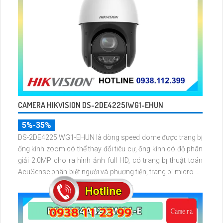
CAMERA HIKVISION DS-2DE4225IWG1-EHUN
5%-35%
DS-2DE4225IWG1-EHUN là dòng speed dome được trang bị
ống kính zoom có thể thay đổi tiêu cự, ống kính có độ phân
giải 2.0MP cho ra hình ảnh full HD, có trang bị thuật toán
AcuSense phân biệt người và phương tiện, trang bị micro và
loa giúp đàm thoại 2 chiều, nhìn ban đêm bằng hồng ngoại
100m