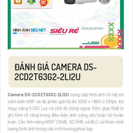
ĐÁNH GIÁ CAMERA DS-
2CD2T63G2-2LI2U
Camera DS-2CD2T63G2-2LI2U
cung cấp hình ảnh rõ nét với
cảm biến 6MP và độ phân giải tối đa 3200 × 1800 ở 25fps. Độ
nhạy sáng 0.005 Lux và chế độ hồng ngoại 60m giúp thiết bị
ghi hình rõ ràng trong điều kiện ánh sáng yếu hoặc tối hoàn
toàn. Các tính năng WDR 120dB, 3D DNR, và BLC cải thiện chất
lượng hình ảnh trong các môi trường phức tạp.