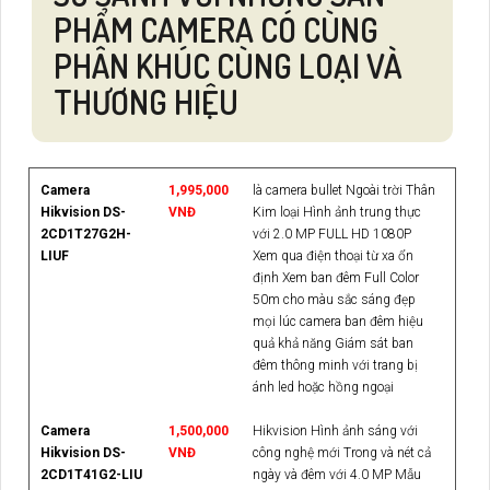
PHẨM CAMERA CÓ CÙNG
PHÂN KHÚC CÙNG LOẠI VÀ
THƯƠNG HIỆU
Camera
1,995,000
là camera bullet Ngoài trời Thân
Hikvision DS-
VNĐ
Kim loại Hình ảnh trung thực
2CD1T27G2H-
với 2.0 MP FULL HD 1080P
LIUF
Xem qua điện thoại từ xa ổn
định Xem ban đêm Full Color
50m cho màu sắc sáng đẹp
mọi lúc camera ban đêm hiệu
quả khả năng Giám sát ban
đêm thông minh với trang bị
ánh led hoặc hồng ngoại
Camera
1,500,000
Hikvision Hình ảnh sáng với
Hikvision DS-
VNĐ
công nghệ mới Trong và nét cả
2CD1T41G2-LIU
ngày và đêm với 4.0 MP Mẫu