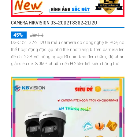
CAMERA HIKVISION DS-2CD2T83G2-2LI2U
45%
Liên Hệ
DS-CD2TG2-2LI2U là mẫu camera có công nghệ IP POe, có
thể hoạt động độc lập nhờ thẻ nhớ trang bị trên camera lên
đến 512GB với hồng ngoại RI nhìn ban đêm 60m, độ phân
giải siêu nét 8.0MP chuẩn nến H.265+ tiết kiêm băng thông
lưu trữ, micro thu âm, phát hiện chuyển động, phân biệt
người và phương tiện, hàng rào ảo, phát hiện xâm nhập