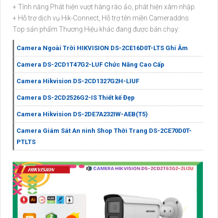
+ Tính năng Phát hiện vượt hàng rào ảo, phát hiện xâm nhập.
+ Hỗ trợ dịch vụ Hik-Connect, Hỗ trợ tên miền Cameraddns
Top sản phẩm Thương Hiệu khác đang được bán chạy:
Camera Ngoài Trời HIKVISION DS-2CE16D0T-LTS Ghi Âm
Camera DS-2CD1T47G2-LUF Chức Năng Cao Cấp
Camera Hikvision DS-2CD1327G2H-LIUF
Camera DS-2CD2526G2-IS Thiết kế Đẹp
Camera Hikvision DS-2DE7A232IW-AEB(T5)
Camera Giám Sát An ninh Shop Thời Trang DS-2CE70D0T-
PTLTS