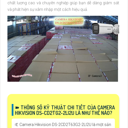
chất lượng cao và chuyên nghiệp giúp bạn dễ dàng giám sát
và phát hiện sự xâm nhập một cách hiệu quả.
➽ THÔNG SỐ KỸ THUẬT CHI TIẾT CỦA CAMERA
HIKVISION DS-CD2TG2-2LI2U LÀ NHƯ THẾ NÀO?
🤙 Camera Hikvision DS-2CD2T63G2-2LI2U là một sản