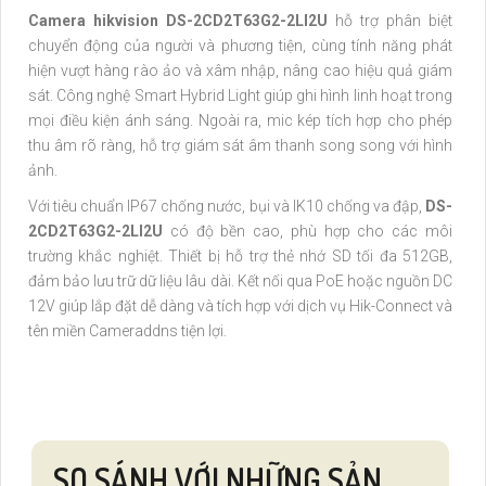
Camera hikvision
DS-2CD2T63G2-2LI2U
hỗ trợ phân biệt
chuyển động của người và phương tiện, cùng tính năng phát
hiện vượt hàng rào ảo và xâm nhập, nâng cao hiệu quả giám
sát. Công nghệ Smart Hybrid Light giúp ghi hình linh hoạt trong
mọi điều kiện ánh sáng. Ngoài ra, mic kép tích hợp cho phép
thu âm rõ ràng, hỗ trợ giám sát âm thanh song song với hình
ảnh.
Với tiêu chuẩn IP67 chống nước, bụi và IK10 chống va đập,
DS-
2CD2T63G2-2LI2U
có độ bền cao, phù hợp cho các môi
trường khắc nghiệt. Thiết bị hỗ trợ thẻ nhớ SD tối đa 512GB,
đảm bảo lưu trữ dữ liệu lâu dài. Kết nối qua PoE hoặc nguồn DC
12V giúp lắp đặt dễ dàng và tích hợp với dịch vụ Hik-Connect và
tên miền Cameraddns tiện lợi.
SO SÁNH VỚI NHỮNG SẢN