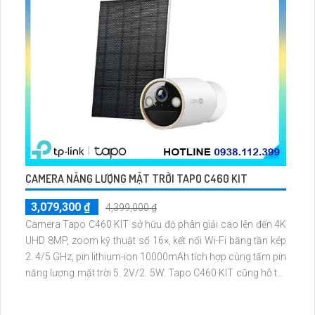
CAMERA NĂNG LƯỢNG MẶT TRỜI TAPO C460 KIT
3,079,300 ₫
4,399,000 ₫
Camera Tapo C460 KIT sở hữu độ phân giải cao lên đến 4K
UHD 8MP, zoom kỹ thuật số 16×, kết nối Wi-Fi băng tần kép
2. 4/5 GHz, pin lithium-ion 10000mAh tích hợp cùng tấm pin
năng lượng mặt trời 5. 2V/2. 5W. Tapo C460 KIT cũng hỗ trợ
quan sát ban đêm màu với cảm biến Starlight, tầm nhìn lên
đến 15 m