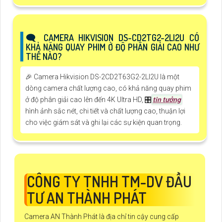
🗨️ CAMERA HIKVISION DS-CD2TG2-2LI2U CÓ
KHẢ NĂNG QUAY PHIM Ở ĐỘ PHÂN GIẢI CAO NHƯ
THẾ NÀO?
️🎉 Camera Hikvision DS-2CD2T63G2-2LI2U là một
dòng camera chất lượng cao, có khả năng quay phim
ở độ phân giải cao lên đến 4K Ultra HD, 🎛
tin tưởng
hình ảnh sắc nét, chi tiết và chất lượng cao, thuận lợi
cho việc giám sát và ghi lại các sự kiện quan trọng.
CÔNG TY TNHH TM-DV ĐẦU
TƯ AN THÀNH PHÁT
Camera AN Thành Phát là địa chỉ tin cậy cung cấp