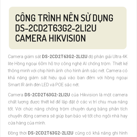
CÔNG TRÌNH NÊN SỬ DỤNG
DS-2CD2T63G2-2LI2U
CAMERA HIKVISION
Camera giám sát
DS-2CD2T63G2-2LI2U
độ phân giải Ultra 4K
lite Hồng ngoại 60m hỗ trợ công nghệ AI chống trộm. Thiết kế
thông minh với chip hình ảnh cho hình ảnh sắc nét. Camera có
khả năng giám sát hiệu quả vào ban đêm với hồng ngoại
Smart IR ánh đèn LED và POE sắc nét.
Camera
DS-2CD2T63G2-2LI2U
của Hikvision là một camera
chất lượng được thiết kế để lắp đặt ở các vị trí chịu mưa nắng
tốt. Với chức năng chống trộm chuyên dụng bằng phân tích
chuyển động camera sẽ giúp bạn bảo vệ tốt cho ngôi nhà hay
cửa hàng của mình.
Đồng thời
DS-2CD2T63G2-2LI2U
cũng có khả năng ghi hình