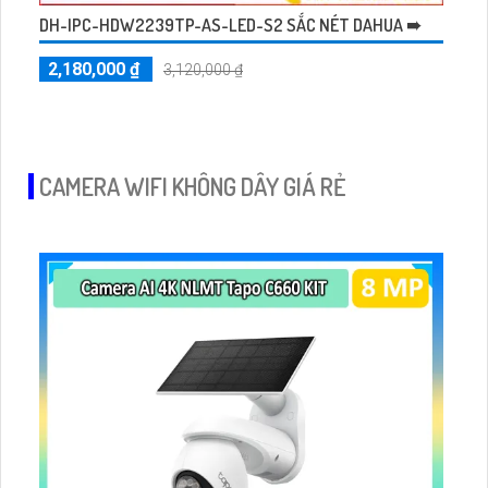
DH-IPC-HDW2239TP-AS-LED-S2 SẮC NÉT DAHUA ➠
2,180,000 ₫
3,120,000 ₫
CAMERA WIFI KHÔNG DÂY GIÁ RẺ