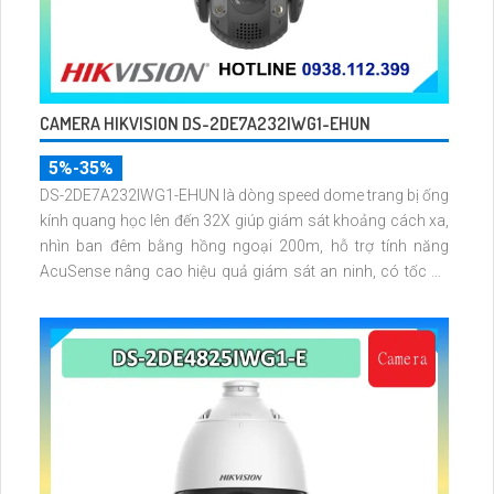
CAMERA HIKVISION DS-2DE7A232IWG1-EHUN
5%-35%
DS-2DE7A232IWG1-EHUN là dòng speed dome trang bị ống
kính quang học lên đến 32X giúp giám sát khoảng cách xa,
nhìn ban đêm bằng hồng ngoại 200m, hỗ trợ tính năng
AcuSense nâng cao hiệu quả giám sát an ninh, có tốc độ
lấy nét cao nhờ công nghệ Self-learning