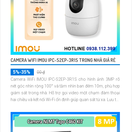
CAMERA WIFI IMOU IPC-S2EP-3R1S TRONG NHÀ GIÁ RẺ
5%-35%
00 ₫
Camera WiFi IMOU IPC-S2EP-3R1S cho hình ảnh 3MP rõ
nét góc nhìn rộng 100° và tầm nhìn ban đêm 10m, phù hợp
giám sát trong nhà. Hỗ trợ gọi video một chạm đàm thoại
hai chiều và kết nối Wi-Fi ổn định giúp quan sát từ xa. Lưu trữ
linh hoạt qua thẻ microSD tối đa 256GB hoặc lưu đám mây
dễ lắp đặt cho gia đình và văn phòng nhỏ.