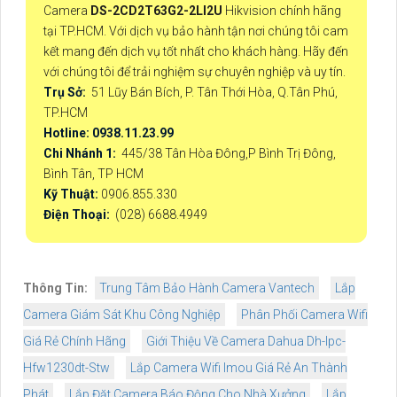
Camera
DS-2CD2T63G2-2LI2U
Hikvision chính hãng
tại TP.HCM. Với dịch vụ bảo hành tận nơi chúng tôi cam
kết mang đến dịch vụ tốt nhất cho khách hàng. Hãy đến
với chúng tôi để trải nghiệm sự chuyên nghiệp và uy tín.
Trụ Sở:
51 Lũy Bán Bích, P. Tân Thới Hòa, Q.Tân Phú,
TP.HCM
Hotline: 0938.11.23.99
Chi Nhánh 1:
445/38 Tân Hòa Đông,P Bình Trị Đông,
Bình Tân, TP HCM
Kỹ Thuật:
0906.855.330
Điện Thoại:
(028) 6688.4949
Thông Tin:
Trung Tâm Bảo Hành Camera Vantech
Lắp
Camera Giám Sát Khu Công Nghiệp
Phân Phối Camera Wifi
Giá Rẻ Chính Hãng
Giới Thiệu Về Camera Dahua Dh-Ipc-
Hfw1230dt-Stw
Lắp Camera Wifi Imou Giá Rẻ An Thành
Phát
Lắp Đặt Camera Báo Động Cho Nhà Xưởng
Lắp