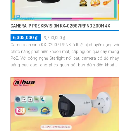
CAMERA IP POE KBVISION KX-C2007IRPN3 ZOOM 4X
6,305,000 ₫
9,700,000 ₫
Camera an ninh KX-C2007IRPN3 là thiết bị chuyên dụng với
chức năng phát hiện khuôn mặt, cấp nguồn qua dây mạng
PoE. Với công nghệ Starlight nổi bật, camera có độ nhạy
sáng cực cao, cho phép quan sát ban đêm đến khoảng
cách 50m bằng hồng ngoại Smart IR