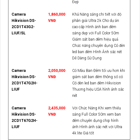
Đẹp
Camera
1,860,000
Khả Năng sáng chi tiết với độ
Hikvision DS-
VNĐ
phân giải Ultra 2k Cho dự án
2CD1T43G2-
cao cấp Hình ảnh ban đêm
LIUF/SL
sáng đẹp với Full Color 50m
Giám sát ban đêm hiệu quả
Chức năng chuyên dụng Có đèn
led ban đêm Hình Ảnh sắc nét
Dễ Dàng Sử Dụng
Camera
2,050,000
Có Màu Ban Ðêm tối ưu hơn khi
Hikvision DS-
VNĐ
giám sát ban đêm thông số có
2CD1T47G2H-
Có đèn led ban đêm Hikvision
LIUF
Thương hiệu USA hình ảnh sắc
nét
Camera
2,435,000
Với Chức Năng Khi xem thiếu
Hikvision DS-
VNĐ
sáng Full Color 50m xem ban
2CD1T67G2H-
đêm chuyên dụng chip hình
LIUF
ảnh Hình ảnh sắc nét với Ultra
4k lite Giá tốt