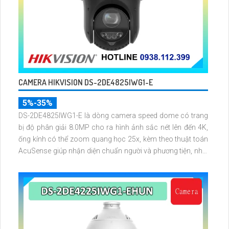
CAMERA HIKVISION DS-2DE4825IWG1-E
5%-35%
DS-2DE4825IWG1-E là dòng camera speed dome có trang
bị độ phân giải 8.0MP cho ra hình ảnh sắc nét lên đến 4K,
ống kính có thể zoom quang học 25x, kèm theo thuật toán
AcuSense giúp nhận diện chuẩn người và phương tiện, nhìn
ban đêm hồng ngoại tầm xa lên đến 100m