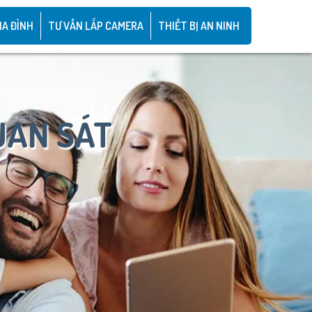
IA ĐÌNH
TƯ VẤN LẮP CAMERA
THIẾT BỊ AN NINH
UAN SÁT