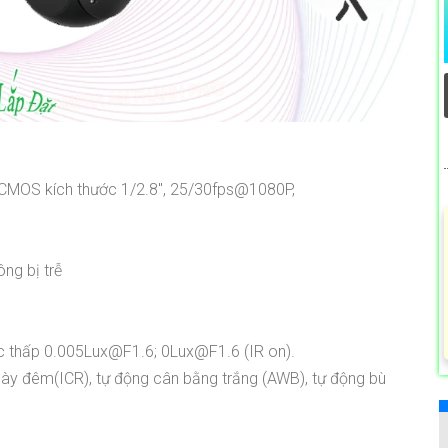
 CMOS kích thước 1/2.8", 25/30fps@1080P,
ông bị trễ
cực thấp 0.005Lux@F1.6; 0Lux@F1.6 (IR on).
y đêm(ICR), tự động cân bằng trắng (AWB), tự động bù