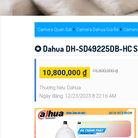
Camera Quan Sát
Camera Dahua Giá Rẻ
Camera
✪ Dahua DH-SD49225DB-HC S
15,300,000 ₫
10,800,000 ₫
Thương hiệu:
Dahua
Ngày đăng:
12/23/2023 8:22:16 AM