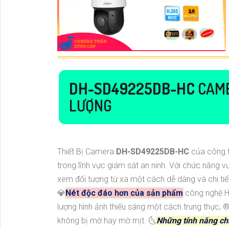
DH-SD49225DB-HC
CAME
LƯỢNG
Thiết Bị Camera
DH-SD49225DB-HC
của công 
trong lĩnh vực giám sát an ninh. Với chức năng 
xem đối tượng từ xa một cách dễ dàng và chi tiết
💎
Nét độc đáo hơn của sản phẩm
công nghệ H
lượng hình ảnh thiếu sáng một cách trung thực, ®
không bị mờ hay mờ mịt. 🌜
Những tính năng ch