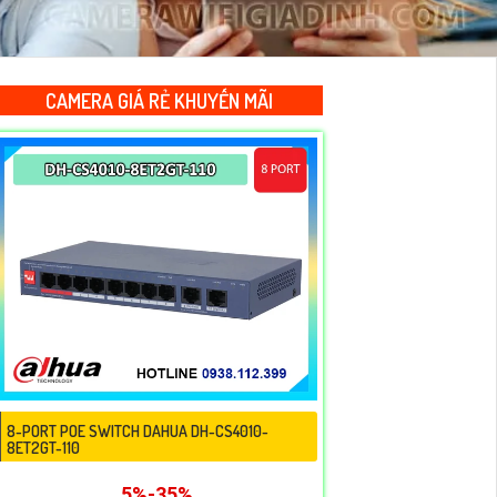
CAMERA GIÁ RẺ KHUYẾN MÃI
8-PORT POE SWITCH DAHUA DH-CS4010-
8ET2GT-110
5%-35%