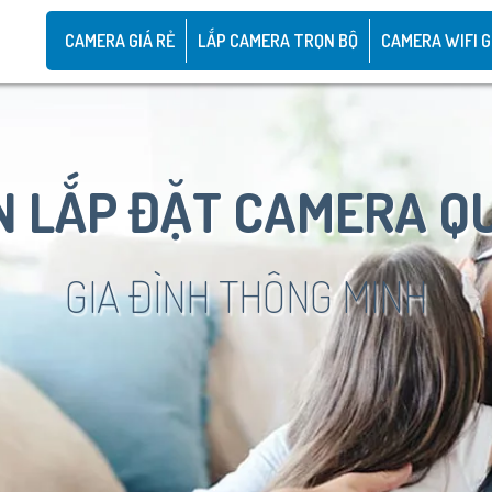
CAMERA GIÁ RẺ
LẮP CAMERA TRỌN BỘ
CAMERA WIFI G
 LẮP ĐẶT CAMERA Q
GIA ĐÌNH THÔNG MINH