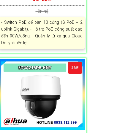
liên hệ
- Switch PoE để bàn 10 cổng (8 PoE + 2
uplink Gigabit). - Hỗ trợ PoE công suất cao
đến 90W/cổng. - Quản lý từ xa qua Cloud
DoLynk tiện lợi