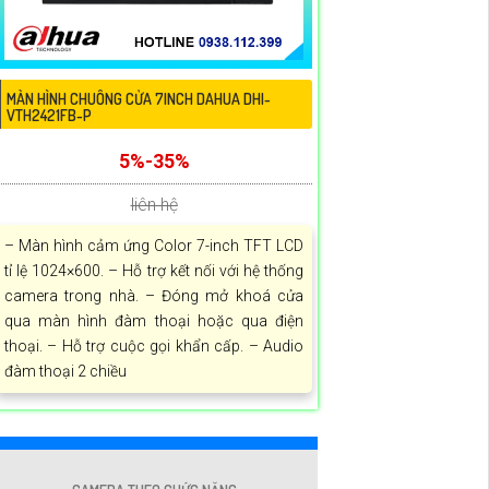
MÀN HÌNH CHUÔNG CỬA 7INCH DAHUA DHI-
VTH2421FB-P
5%-35%
liên hệ
– Màn hình cảm ứng Color 7-inch TFT LCD
tỉ lệ 1024×600. – Hỗ trợ kết nối với hệ thống
camera trong nhà. – Đóng mở khoá cửa
qua màn hình đàm thoại hoặc qua điện
thoại. – Hỗ trợ cuộc gọi khẩn cấp. – Audio
đàm thoại 2 chiều