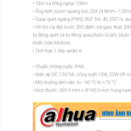
• Tầm xa hồng ngoại 100m
• Ống kính zoom quang học 25X (4.8mm~120m
• Quay quét ngang (PAN) 360° tốc độ 200°/s, quay
• Hỗ trợ cài đặt trước 300 điểm với giao thức (DH
tự động quét và tự động quay(Auto Scan), (Auto P
khiển (Idle Motion).
• Tích hợp 1 dây audio in
.
• Chuẩn chống nước IP66.
• Điện áp DC 12V/3A, công suất 10W, 22W (IR o
• Môi trường làm việc từ –40 °C to +70 °C
• Kích thước: 269.9 mm × Φ160.0 mm trọng lượn