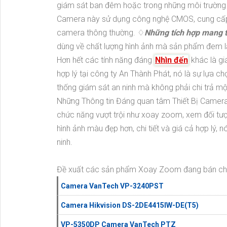
giám sát ban đêm hoặc trong những môi trường 
Camera này sử dụng công nghệ CMOS, cung cấp 
camera thông thường. ♢
Những tích hợp mang t
dùng về chất lượng hình ảnh mà sản phẩm đem lạ
Hơn hết các tính năng đáng
Nhìn đến
khác là gi
hợp lý tại công ty An Thành Phát, nó là sự lựa 
thống giám sát an ninh mà không phải chi trả một
Những Thông tin Đáng quan tâm Thiết Bị Camer
chức năng vượt trội như xoay zoom, xem đối tư
hình ảnh màu đẹp hơn, chi tiết và giá cả hợp lý,
ninh.
Đề xuất các sản phẩm Xoay Zoom đang bán c
Camera VanTech VP-3240PST
Camera Hikvision DS-2DE4415IW-DE(T5)
VP-5350DP Camera VanTech PTZ