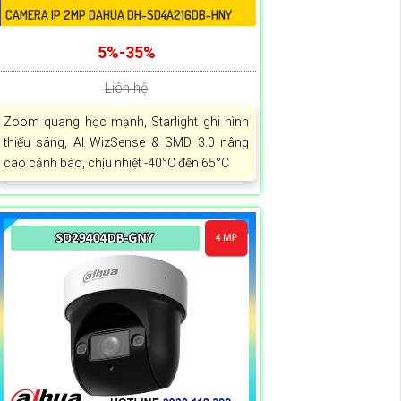
CAMERA IP 2MP DAHUA DH-SD4A216DB-HNY
5%-35%
Liên hệ
Zoom quang học mạnh, Starlight ghi hình
thiếu sáng, AI WizSense & SMD 3.0 nâng
cao cảnh báo, chịu nhiệt -40°C đến 65°C