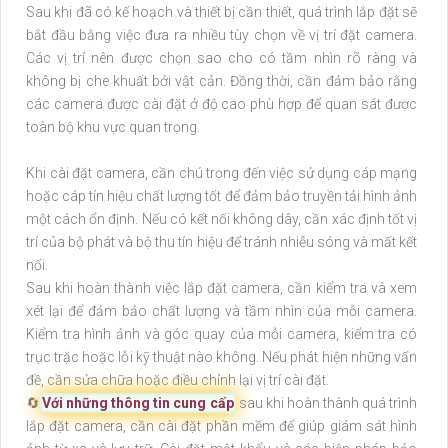
Sau khi đã có kế hoạch và thiết bị cần thiết, quá trình lắp đặt sẽ
bắt đầu bằng việc đưa ra nhiều tùy chọn về vị trí đặt camera.
Các vị trí nên được chọn sao cho có tầm nhìn rõ ràng và
không bị che khuất bởi vật cản. Đồng thời, cần đảm bảo rằng
các camera được cài đặt ở độ cao phù hợp để quan sát được
toàn bộ khu vực quan trọng.
Khi cài đặt camera, cần chú trọng đến việc sử dụng cáp mạng
hoặc cáp tín hiệu chất lượng tốt để đảm bảo truyền tải hình ảnh
một cách ổn định. Nếu có kết nối không dây, cần xác định tốt vị
trí của bộ phát và bộ thu tín hiệu để tránh nhiễu sóng và mất kết
nối.
Sau khi hoàn thành việc lắp đặt camera, cần kiểm tra và xem
xét lại để đảm bảo chất lượng và tầm nhìn của mỗi camera.
Kiểm tra hình ảnh và góc quay của mỗi camera, kiểm tra có
trục trặc hoặc lỗi kỹ thuật nào không. Nếu phát hiện những vấn
đề, cần sửa chữa hoặc điều chỉnh lại vị trí cài đặt.
🔄
Với những thông tin cung cấp
sau khi hoàn thành quá trình
lắp đặt camera, cần cài đặt phần mềm để giúp giám sát hình