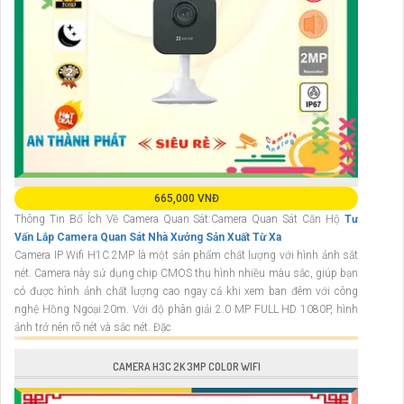
665,000 VNĐ
Thông Tin Bổ Ích Về Camera Quan Sát:Camera Quan Sát Căn Hộ
Tư
Vấn Lắp Camera Quan Sát Nhà Xưởng Sản Xuất Từ Xa
Camera IP Wifi H1C 2MP là một sản phẩm chất lượng với hình ảnh sắt
nét. Camera này sử dụng chip CMOS thu hình nhiều màu sắc, giúp bạn
có được hình ảnh chất lượng cao ngay cả khi xem ban đêm với công
nghệ Hồng Ngoại 20m. Với độ phân giải 2.0 MP FULL HD 1080P, hình
ảnh trở nên rõ nét và sắc nét. Đặc
CAMERA H3C 2K 3MP COLOR WIFI