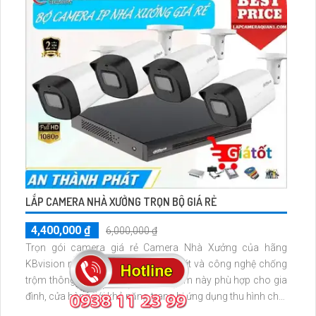
LẮP CAMERA NHÀ XƯỞNG TRỌN BỘ GIÁ RẺ
4,400,000 ₫
6,000,000 ₫
Trọn gói camera giá rẻ Camera Nhà Xưởng của hãng
KBvision mang đến hình ảnh sắc nét và công nghệ chống
trộm thông minh hiệu quả. Sản phẩm này phù hợp cho gia
đình, cửa hàng với khả năng trang bị ứng dụng thu hình chất
lượng cao