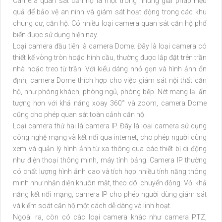
Camera quan sát căn hộ là một trong những giải pháp hiệu
quả để bảo vệ an ninh và giám sát hoạt động trong các khu
chung cư, căn hộ. Có nhiều loại camera quan sát căn hộ phổ
biến được sử dụng hiện nay.
Loại camera đầu tiên là camera Dome. Đây là loại camera có
thiết kế vòng tròn hoặc hình cầu, thường được lắp đặt trên trần
nhà hoặc treo từ trần. Với kiểu dáng nhỏ gọn và hình ảnh ổn
định, camera Dome thích hợp cho việc giám sát nội thất căn
hộ, như phòng khách, phòng ngủ, phòng bếp. Nét mang lại ấn
tượng hơn với khả năng xoay 360° và zoom, camera Dome
cũng cho phép quan sát toàn cảnh căn hộ.
Loại camera thứ hai là camera IP. Đây là loại camera sử dụng
công nghệ mạng và kết nối qua internet, cho phép người dùng
xem và quản lý hình ảnh từ xa thông qua các thiết bị di động
như điện thoại thông minh, máy tính bảng. Camera IP thường
có chất lượng hình ảnh cao và tích hợp nhiều tính năng thông
minh như nhận diện khuôn mặt, theo dõi chuyển động. Với khả
năng kết nối mạng, camera IP cho phép người dùng giám sát
và kiểm soát căn hộ một cách dễ dàng và linh hoạt.
Ngoài ra, còn có các loại camera khác như camera PTZ,