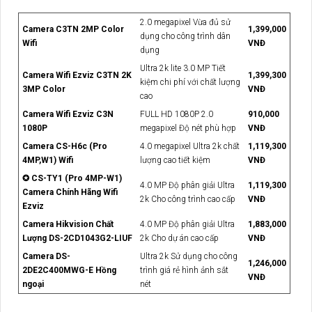
2.0 megapixel Vừa đủ sử
Camera C3TN 2MP Color
1,399,000
dụng cho công trình dân
Wifi
VNĐ
dụng
Ultra 2k lite 3.0 MP Tiết
Camera Wifi Ezviz C3TN 2K
1,399,300
kiệm chi phí với chất lượng
3MP Color
VNĐ
cao
Camera Wifi Ezviz C3N
FULL HD 1080P 2.0
910,000
1080P
megapixel Độ nét phù hợp
VNĐ
Camera CS-H6c (Pro
4.0 megapixel Ultra 2k chất
1,119,300
4MP,W1) Wifi
lượng cao tiết kiệm
VNĐ
✪ CS-TY1 (Pro 4MP-W1)
4.0 MP Độ phân giải Ultra
1,119,300
Camera Chính Hãng Wifi
2k Cho công trình cao cấp
VNĐ
Ezviz
Camera Hikvision Chất
4.0 MP Độ phân giải Ultra
1,883,000
Lượng DS-2CD1043G2-LIUF
2k Cho dự án cao cấp
VNĐ
Camera DS-
Ultra 2k Sử dụng cho công
1,246,000
2DE2C400MWG-E Hồng
trình giá rẻ hình ảnh sắt
VNĐ
ngoại
nét