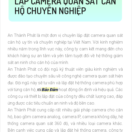
LẮP CAMERA QUAN SÁT CĂN
HỘ CHUYÊN NGHIỆP
An Thành Phát là một đơn vị chuyên lắp đặt camera quan sát
căn hộ uy tín và chuyên nghiệp tại Việt Nam. Với kinh nghiệm
nhiều năm trong lĩnh vực này, công ty cam kết mang đến cho
khách hàng sự an tâm và yên tâm tuyệt đối về hệ thống giám
sát an ninh cho căn hộ của mình.
An Thành Phát có đội ngũ kỹ thuật viên giàu kinh nghiệm và
được đào tạo chuyên sâu về công nghệ camera quan sát hiện
đại. Đội ngũ này sẽ tư vấn và lắp đặt hệ thống camera phù hợp
với từng căn hộ, 📸
Bảo Đảm
hoạt động ổn định và hiệu quả. Các
công cụ và thiết bị lắp đặt của công ty đều chất lượng cao, đáp
ứng được các tiêu chuẩn an ninh và độ bền cao.
An Thành Phát cung cấp rất nhiều giải pháp camera cho căn
hộ, bao gồm camera analog, camera IP, camera không dây, hệ
thống camera quan sát 360 độ, và nhiều loại camera khác.
Bên cạnh việc cung cấp và lắp đặt hệ thống camera, công ty