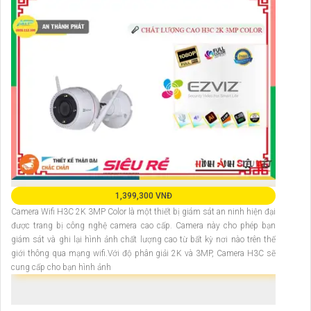
1,399,300 VNĐ
Camera Wifi H3C 2K 3MP Color là một thiết bị giám sát an ninh hiện đại
được trang bị công nghệ camera cao cấp. Camera này cho phép bạn
giám sát và ghi lại hình ảnh chất lượng cao từ bất kỳ nơi nào trên thế
giới thông qua mạng wifi.Với độ phân giải 2K và 3MP, Camera H3C sẽ
cung cấp cho bạn hình ảnh