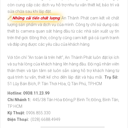
còn cung cấp các dịch vụ hỗ trợ như tư vấn thiết kế, bảo trì và
sửa chữa sau khi lắp đặt.
🔗
Những cải tiến chất lượng
An Thành Phát cam kết về chất
lượng sản phẩm và dịch vụ của mình. Công ty chỉ sử dụng các
thiết bị camera quan sát hàng đầu từ các nhà sản xuất uy tín
trên thế giới. Đồng thời, công ty cũng cam kết giá cả cạnh tranh
và đáp ứng được các yêu cầu của khách hàng.
Với tôn chỉ "An toàn là trên hết", An Thành Phát luôn đặt lợi ích
và sự hài lòng của khách hàng lên hàng đầu. Đội ngũ nhân viên
thân thiện và tận tâm sẽ luôn sẵn sàng hỗ trợ khách hàng từ
quá trình tư vấn, thiết kế cho đến lắp đặt và hậu mãi.
Trụ Sở:
51 Lũy Bán Bích, P. Tân Thới Hòa, Q.Tân Phú, TP.HCM
Hotline: 0938.11.23.99
Chi Nhánh 1:
445/38 Tân Hòa Đông,P Bình Trị Đông, Bình Tân,
TP HCM
Kỹ Thuật:
0906.855.330
Điện Thoại:
(028) 6688.4949