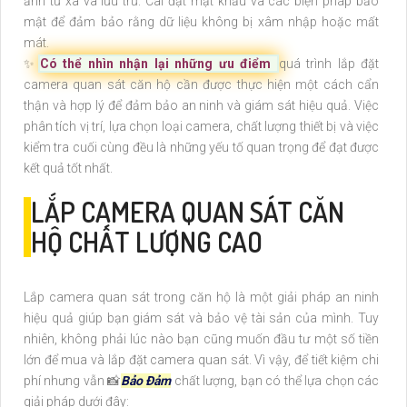
ảnh từ xa và lưu trữ. Cài đặt mật khẩu và các biện pháp bảo
mật để đảm bảo rằng dữ liệu không bị xâm nhập hoặc mất
mát.
✨
Có thể nhìn nhận lại những ưu điểm
quá trình lắp đặt
camera quan sát căn hộ cần được thực hiện một cách cẩn
thận và hợp lý để đảm bảo an ninh và giám sát hiệu quả. Việc
phân tích vị trí, lựa chọn loại camera, chất lượng thiết bị và việc
kiểm tra cuối cùng đều là những yếu tố quan trọng để đạt được
kết quả tốt nhất.
LẮP CAMERA QUAN SÁT CĂN
HỘ CHẤT LƯỢNG CAO
Lắp camera quan sát trong căn hộ là một giải pháp an ninh
hiệu quả giúp bạn giám sát và bảo vệ tài sản của mình. Tuy
nhiên, không phải lúc nào bạn cũng muốn đầu tư một số tiền
lớn để mua và lắp đặt camera quan sát. Vì vậy, để tiết kiệm chi
phí nhưng vẫn 📸
Bảo Đảm
chất lượng, bạn có thể lựa chọn các
giải pháp dưới đây: