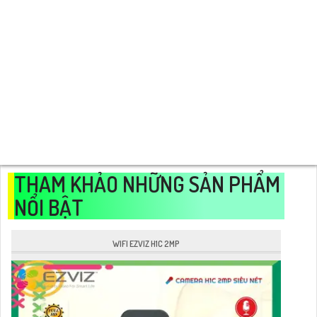
căn hộ một cách nhanh chóng và thuận tiện.
Một trong những lợi ích quan trọng của việc lắp đặt camera
quan sát căn hộ là tăng cường an ninh cho ngôi nhà. Với hệ
thống camera quan sát, cư dân có thể giám sát và ghi lại mọi
hoạt động xảy ra trong căn hộ, từ việc thiết lập hình ảnh, âm
thanh đến việc lưu trữ dữ liệu. Thiết kế sản phẩm chất lượng
Đồng hành ngăn chặn những hoạt động gian lận, trộm cắp hay
xâm phạm vào quyền riêng tư của cư dân.
THAM KHẢO NHỮNG SẢN PHẨM
NỔI BẬT
WIFI EZVIZ H1C 2MP