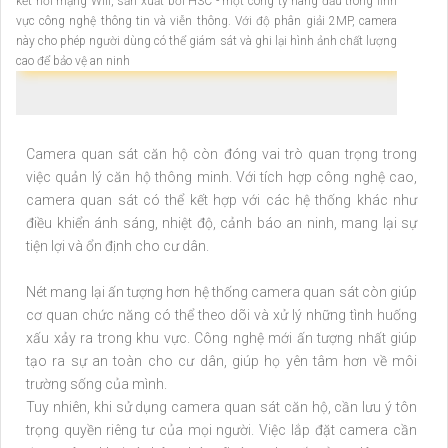
kết nối mạng Wifi, sản xuất bởi H3C - một công ty hàng đầu trong lĩnh
vực công nghệ thông tin và viễn thông. Với độ phân giải 2MP, camera
này cho phép người dùng có thể giám sát và ghi lại hình ảnh chất lượng
cao để bảo vệ an ninh
Camera quan sát căn hộ còn đóng vai trò quan trọng trong
việc quản lý căn hộ thông minh. Với tích hợp công nghệ cao,
camera quan sát có thể kết hợp với các hệ thống khác như
điều khiển ánh sáng, nhiệt độ, cảnh báo an ninh, mang lại sự
tiện lợi và ổn định cho cư dân.
Nét mang lại ấn tượng hơn hệ thống camera quan sát còn giúp
cơ quan chức năng có thể theo dõi và xử lý những tình huống
xấu xảy ra trong khu vực. Công nghệ mới ấn tượng nhất giúp
tạo ra sự an toàn cho cư dân, giúp họ yên tâm hơn về môi
trường sống của mình.
Tuy nhiên, khi sử dụng camera quan sát căn hộ, cần lưu ý tôn
trọng quyền riêng tư của mọi người. Việc lắp đặt camera cần