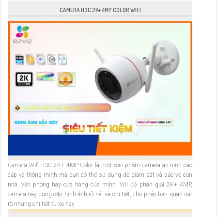
CAMERA H3C 2K+ 4MP COLOR WIFI
Camera Wifi H3C 2K+ 4MP Color là một sản phẩm camera an ninh cao
cấp và thông minh mà bạn có thể sử dụng để giám sát và bảo vệ căn
nhà, văn phòng hay cửa hàng của mình. Với độ phân giải 2K+ 4MP,
camera này cung cấp hình ảnh rõ nét và chi tiết, cho phép bạn quan sát
rõ những chi tiết từ xa hay