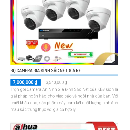
BỘ CAMERA GIA ĐÌNH SẮC NÉT GIÁ RẺ
7,000,000 ₫
13,540,000 ₫
Trọn gói Camera An Ninh Gia Đình Sắc Nét của KBvision là
giải pháp hoàn hảo cho việc bảo vệ ngôi nhà của bạn. Với
chiết khấu cao, sản phẩm này cam kết chất lượng hình ảnh
màu sắc trung thực với giá cả hợp lý