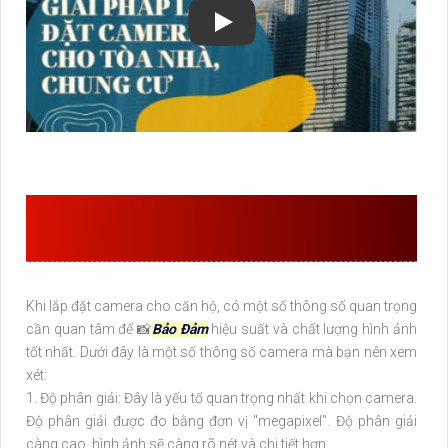
THÔNG SỐ CAMERA NÊN QUAN
TÂM KHI LẮP CHO CĂN HỘ
Khi lắp đặt camera cho căn hộ, có một số thông số quan trọng
cần quan tâm để 📸
Bảo Đảm
hiệu suất và chất lượng hình ảnh
tốt nhất. Dưới đây là một số thông số camera mà bạn nên xem
xét:
1. Độ phân giải: Đây là yếu tố quan trọng nhất khi chọn camera.
Độ phân giải được đo bằng đơn vị "megapixel". Độ phân giải
càng cao, hình ảnh sẽ càng rõ nét và chi tiết hơn.