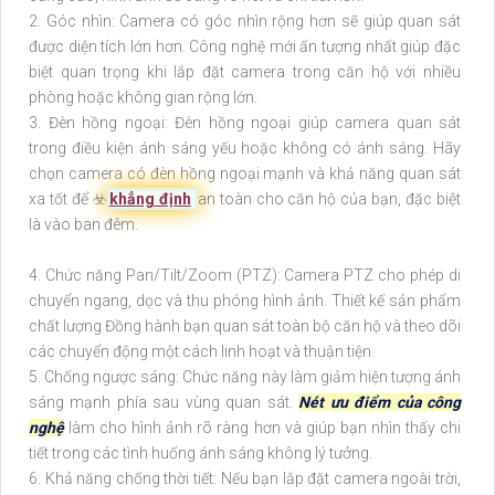
2. Góc nhìn: Camera có góc nhìn rộng hơn sẽ giúp quan sát
được diện tích lớn hơn. Công nghệ mới ấn tượng nhất giúp đặc
biệt quan trọng khi lắp đặt camera trong căn hộ với nhiều
phòng hoặc không gian rộng lớn.
3. Đèn hồng ngoại: Đèn hồng ngoại giúp camera quan sát
trong điều kiện ánh sáng yếu hoặc không có ánh sáng. Hãy
chọn camera có đèn hồng ngoại mạnh và khả năng quan sát
xa tốt để ☣️
khẳng định
an toàn cho căn hộ của bạn, đặc biệt
là vào ban đêm.
4. Chức năng Pan/Tilt/Zoom (PTZ): Camera PTZ cho phép di
chuyển ngang, dọc và thu phóng hình ảnh. Thiết kế sản phẩm
chất lượng Đồng hành bạn quan sát toàn bộ căn hộ và theo dõi
các chuyển động một cách linh hoạt và thuận tiện.
5. Chống ngược sáng: Chức năng này làm giảm hiện tượng ánh
sáng mạnh phía sau vùng quan sát.
Nét ưu điểm của công
nghệ
làm cho hình ảnh rõ ràng hơn và giúp bạn nhìn thấy chi
tiết trong các tình huống ánh sáng không lý tưởng.
6. Khả năng chống thời tiết: Nếu bạn lắp đặt camera ngoài trời,