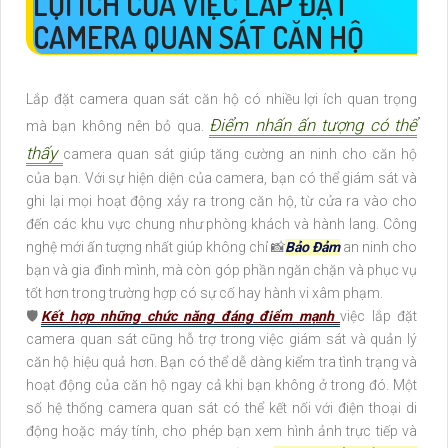
LỢI ÍCH CỦA VIỆC LẮP ĐẶT
CAMERA QUAN SÁT CĂN HỘ
Lắp đặt camera quan sát căn hộ có nhiều lợi ích quan trọng
Điểm nhấn ấn tượng có thể
mà bạn không nên bỏ qua.
thấy
camera quan sát giúp tăng cường an ninh cho căn hộ
của bạn. Với sự hiện diện của camera, bạn có thể giám sát và
ghi lại mọi hoạt động xảy ra trong căn hộ, từ cửa ra vào cho
đến các khu vực chung như phòng khách và hành lang. Công
nghệ mới ấn tượng nhất giúp không chỉ 📸
Bảo Đảm
an ninh cho
bạn và gia đình mình, mà còn góp phần ngăn chặn và phục vụ
tốt hơn trong trường hợp có sự cố hay hành vi xâm phạm.
🛡
Kết hợp những chức năng đáng điểm mạnh
việc lắp đặt
camera quan sát cũng hỗ trợ trong việc giám sát và quản lý
căn hộ hiệu quả hơn. Bạn có thể dễ dàng kiểm tra tình trạng và
hoạt động của căn hộ ngay cả khi bạn không ở trong đó. Một
số hệ thống camera quan sát có thể kết nối với điện thoại di
động hoặc máy tính, cho phép bạn xem hình ảnh trực tiếp và