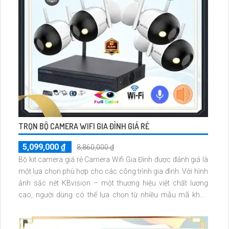
TRỌN BỘ CAMERA WIFI GIA ĐÌNH GIÁ RẺ
5,099,000 ₫
8,860,000 ₫
Bộ kit camera giá rẻ Camera Wifi Gia Đình được đánh giá là
một lựa chọn phù hợp cho các công trình gia đình. Với hình
ảnh sắc nét KBvision – một thương hiệu việt chất lượng
cao, người dùng có thể lựa chọn từ nhiều mẫu mã khác
nhau. Camera này có khả năng hiển thị hình ảnh rõ nét cả
ngày và đêm, với độ phân giải 2.0 MP