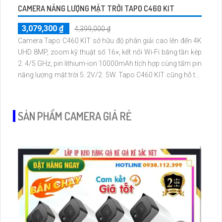
CAMERA NĂNG LƯỢNG MẶT TRỜI TAPO C460 KIT
3,079,300 ₫
4,399,000 ₫
Camera Tapo C460 KIT sở hữu độ phân giải cao lên đến 4K
UHD 8MP, zoom kỹ thuật số 16×, kết nối Wi-Fi băng tần kép
2. 4/5 GHz, pin lithium-ion 10000mAh tích hợp cùng tấm pin
năng lượng mặt trời 5. 2V/2. 5W. Tapo C460 KIT cũng hỗ trợ
quan sát ban đêm màu với cảm biến Starlight, tầm nhìn lên
đến 15 m
SẢN PHẨM CAMERA GIÁ RẺ