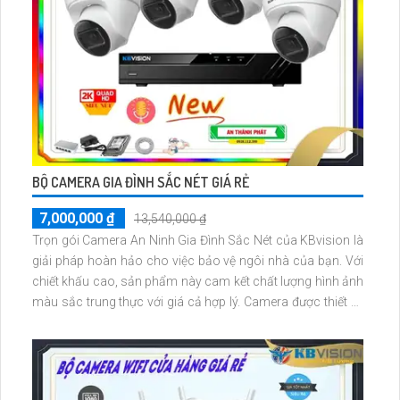
BỘ CAMERA GIA ĐÌNH SẮC NÉT GIÁ RẺ
7,000,000 ₫
13,540,000 ₫
Trọn gói Camera An Ninh Gia Đình Sắc Nét của KBvision là
giải pháp hoàn hảo cho việc bảo vệ ngôi nhà của bạn. Với
chiết khấu cao, sản phẩm này cam kết chất lượng hình ảnh
màu sắc trung thực với giá cả hợp lý. Camera được thiết kế
chất lượng với độ phân giải cao lên đến 4.0 MP, đáp ứng mọi
yêu cầu về sự sắc nét và rõ ràng