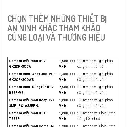
CHỌN THÊM NHỮNG THIẾT BỊ
AN NINH KHÁC THAM KHẢO
CÙNG LOẠI VÀ THƯƠNG HIỆU
Camera Wifi Imou IPC-
1,500,000
3.0 megapixel giải pháp
GK2DP-3C0W
VNĐ
công trình tiết kiệm
Camera Imou Xoay 360 IPC-
1,300,000
3.0 megapixel giải pháp
GK2CP-3C0WR
VNĐ
công trình tiết kiệm
Camera Imou Dùng Pin IPC-
2,500,000
3.0 megapixel giải pháp
B32P-V2
VNĐ
công trình tiết kiệm
Camera Wifi Imou Xoay 360
1,200,000
3.0 megapixel giải pháp
3MP IPC-A32EP-L
VNĐ
công trình tiết kiệm
Camera Wifi Imou IPC-
1,200,000
2.0 megapixel Chất lượng
T22EP
VNĐ
đúng tiêu chuẩn
Camera Wifi Imou Dome Cố
1,900,000
2.0 megapixel Chất lượng