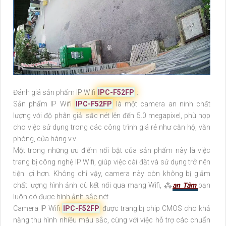
Đánh giá sản phẩm IP Wifi
IPC-F52FP
:
Sản phẩm IP Wifi
IPC-F52FP
là một camera an ninh chất
lượng với độ phân giải sắc nét lên đến 5.0 megapixel, phù hợp
cho việc sử dụng trong các công trình giá rẻ như căn hộ, văn
phòng, cửa hàng v.v.
Một trong những ưu điểm nổi bật của sản phẩm này là việc
trang bị công nghệ IP Wifi, giúp việc cài đặt và sử dụng trở nên
tiện lợi hơn. Không chỉ vậy, camera này còn không bị giảm
chất lượng hình ảnh dù kết nối qua mạng Wifi, ⁂
an Tâm
bạn
luôn có được hình ảnh sắc nét.
Camera IP Wifi
IPC-F52FP
được trang bị chip CMOS cho khả
năng thu hình nhiều màu sắc, cùng với việc hỗ trợ các chuẩn