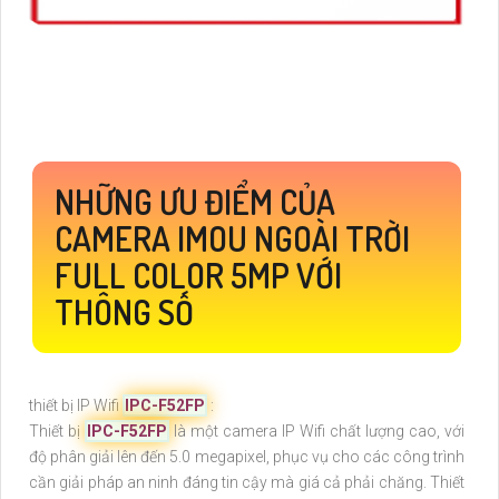
NHỮNG ƯU ĐIỂM CỦA
CAMERA IMOU NGOÀI TRỜI
FULL COLOR 5MP VỚI
THÔNG SỐ
thiết bị IP Wifi
IPC-F52FP
:
Thiết bị
IPC-F52FP
là một camera IP Wifi chất lượng cao, với
độ phân giải lên đến 5.0 megapixel, phục vụ cho các công trình
cần giải pháp an ninh đáng tin cậy mà giá cả phải chăng. Thiết