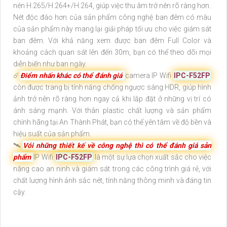
nén H.265/H.264+/H.264, giúp việc thu âm trở nên rõ ràng hơn.
Nét độc đáo hơn của sản phẩm công nghệ ban đêm có màu
của sản phẩm này mang lại giải pháp tối ưu cho việc giám sát
ban đêm. Với khả năng xem được ban đêm Full Color và
khoảng cách quan sát lên đến 30m, bạn có thể theo dõi mọi
diễn biến như ban ngày.
☄️
Điểm nhấn khác có thể đánh giá
camera IP Wifi
IPC-F52FP
còn được trang bị tính năng chống ngược sáng HDR, giúp hình
ảnh trở nên rõ ràng hơn ngay cả khi lắp đặt ở những vị trí có
ánh sáng mạnh. Với thân plastic chất lượng và sản phẩm
chính hãng tại An Thành Phát, bạn có thể yên tâm về độ bền và
hiệu suất của sản phẩm.
🛰
Vói những thiết kế về công nghệ thì có thể đánh giá sản
phẩm
IP Wifi
IPC-F52FP
là một sự lựa chọn xuất sắc cho việc
nâng cao an ninh và giám sát trong các công trình giá rẻ, với
chất lượng hình ảnh sắc nét, tính năng thông minh và đáng tin
cậy.