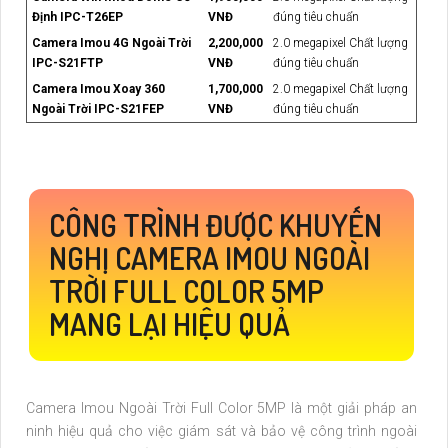
Định IPC-T26EP
VNĐ
đúng tiêu chuẩn
Camera Imou 4G Ngoài Trời
2,200,000
2.0 megapixel Chất lượng
IPC-S21FTP
VNĐ
đúng tiêu chuẩn
Camera Imou Xoay 360
1,700,000
2.0 megapixel Chất lượng
Ngoài Trời IPC-S21FEP
VNĐ
đúng tiêu chuẩn
CÔNG TRÌNH ĐƯỢC KHUYẾN
NGHỊ CAMERA IMOU NGOÀI
TRỜI FULL COLOR 5MP
MANG LẠI HIỆU QUẢ
Camera Imou Ngoài Trời Full Color 5MP là một giải pháp an
ninh hiệu quả cho việc giám sát và bảo vệ công trình ngoài