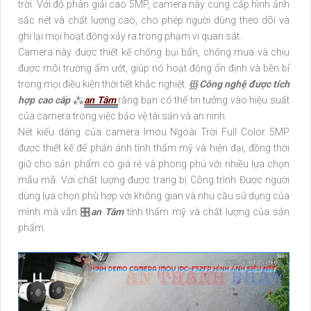
trời. Với độ phân giải cao 5MP, camera này cung cấp hình ảnh
sắc nét và chất lượng cao, cho phép người dùng theo dõi và
ghi lại mọi hoạt động xảy ra trong phạm vi quan sát.
Camera này được thiết kế chống bụi bẩn, chống mưa và chịu
được môi trường ẩm ướt, giúp nó hoạt động ổn định và bền bỉ
trong mọi điều kiện thời tiết khắc nghiệt. ∰
Công nghệ được tích
hợp cao cấp
⁂
an Tâm
rằng bạn có thể tin tưởng vào hiệu suất
của camera trong việc bảo vệ tài sản và an ninh.
Nét kiểu dáng của camera Imou Ngoài Trời Full Color 5MP
được thiết kế để phản ánh tính thẩm mỹ và hiện đại, đồng thời
giữ cho sản phẩm có giá rẻ và phong phú với nhiều lựa chọn
mẫu mã. Với chất lượng được trang bị Công trình Được người
dùng lựa chọn phù hợp với không gian và nhu cầu sử dụng của
mình mà vẫn 🎛
an Tâm
tính thẩm mỹ và chất lượng của sản
phẩm.