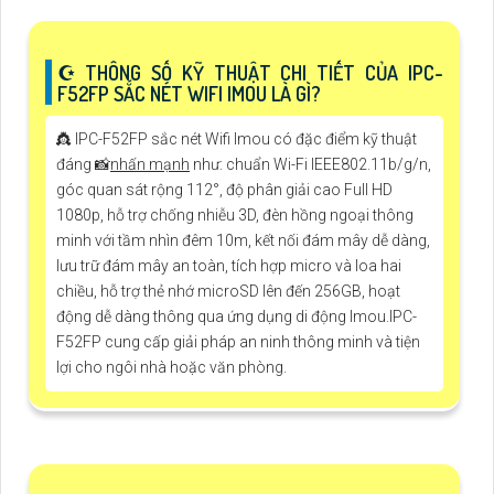
☪ THÔNG SỐ KỸ THUẬT CHI TIẾT CỦA IPC-
F52FP SẮC NÉT WIFI IMOU LÀ GÌ?
👸 IPC-F52FP sắc nét Wifi Imou có đặc điểm kỹ thuật
đáng 📸
nhấn mạnh
như: chuẩn Wi-Fi IEEE802.11b/g/n,
góc quan sát rộng 112°, độ phân giải cao Full HD
1080p, hỗ trợ chống nhiễu 3D, đèn hồng ngoại thông
minh với tầm nhìn đêm 10m, kết nối đám mây dễ dàng,
lưu trữ đám mây an toàn, tích hợp micro và loa hai
chiều, hỗ trợ thẻ nhớ microSD lên đến 256GB, hoạt
động dễ dàng thông qua ứng dụng di động Imou.IPC-
F52FP cung cấp giải pháp an ninh thông minh và tiện
lợi cho ngôi nhà hoặc văn phòng.