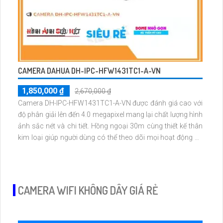
CAMERA DAHUA DH-IPC-HFW1431TC1-A-VN
1,850,000 ₫
2,670,000 ₫
Camera DH-IPC-HFW1431TC1-A-VN được đánh giá cao với
độ phân giải lên đến 4.0 megapixel mang lại chất lượng hình
ảnh sắc nét và chi tiết. Hồng ngoại 30m cùng thiết kế thân
kim loại giúp người dùng có thể theo dõi mọi hoạt động dù
trong môi trường ánh sáng yếu, mưa nắng, nhiệt độ cao
cũng như bụi bẩn
CAMERA WIFI KHÔNG DÂY GIÁ RẺ