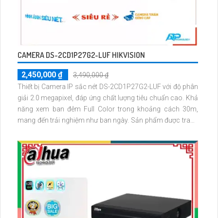
CAMERA DS-2CD1P27G2-LUF HIKVISION
2,450,000 ₫
3,490,000 ₫
Thiết bị Camera IP sắc nét DS-2CD1P27G2-LUF với độ phân
giải 2.0 megapixel, đáp ứng chất lượng tiêu chuẩn cao. Khả
năng xem ban đêm Full Color trong khoảng cách 30m,
mang đến trải nghiệm như ban ngày. Sản phẩm được trang
bị công nghệ IP, không giảm chất lượng hình ảnh, cung cấp
hình ảnh màu sắc sống động