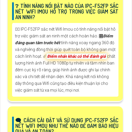
❔ TÍNH NĂNG NỔI BẬT NÀO CỦA IPC-F52FP SẮC
NÉT WIFI IMOU HỖ TRỢ TRONG VIỆC GIÁM SÁT
AN NINH?
🙆‍♀️ IPC-F52FP sắc nét Wifi Imou có tính năng nổi bật hỗ
trợ việc giám sát an ninh một cách hoàn hảo. 🎛
Điểm
đáng quan tâm trước hết
tính năng xoay ngang 360 độ
và nghiêng đồng thời giúp quét toàn bộ không gian một
cách linh hoạt. ☄️
Điểm nhấn khác có thể đánh giá
chất
lượng hình ảnh Full HD 1080p tự nhiên và tầm nhìn ban
đêm cực kỳ rõ ràng, giúp hình ảnh được ghi lại chính
xác và chi tiết dễ nhận diện. Khả năng kết nối không
dây thông qua Wifi cũng tạo điều kiện thuận lợi cho
việc giám sát từ xa mọi lúc, mọi nơi.
🗨️ CÁCH CÀI ĐẶT VÀ SỬ DỤNG IPC-F52FP SẮC
NÉT WIFI IMOU NHƯ THẾ NÀO ĐỂ ĐẢM BẢO HIỆU
QUẢ VÀ AN TOÀN?