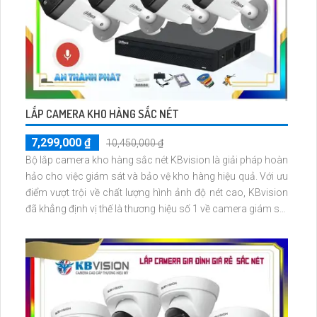
LẮP CAMERA KHO HÀNG SẮC NÉT
7,299,000 ₫
10,450,000 ₫
Bộ lắp camera kho hàng sắc nét KBvision là giải pháp hoàn
hảo cho việc giám sát và bảo vệ kho hàng hiệu quả. Với ưu
điểm vượt trội về chất lượng hình ảnh độ nét cao, KBvision
đã khẳng định vị thế là thương hiệu số 1 về camera giám sát
và hệ thống an ninh. Bộ lắp này bao gồm các camera chất
lượng cao, hỗ trợ thu âm, cho phép quan sát mọi góc độ
một cách chi tiết