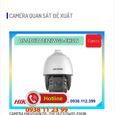
xoay được 360 độ phù hợp lắp đặt trong nhà.
CAMERA QUAN SÁT ĐỀ XUẤT
CAMERA HIKVISION DS-2DE7A232IWG1-EHUN