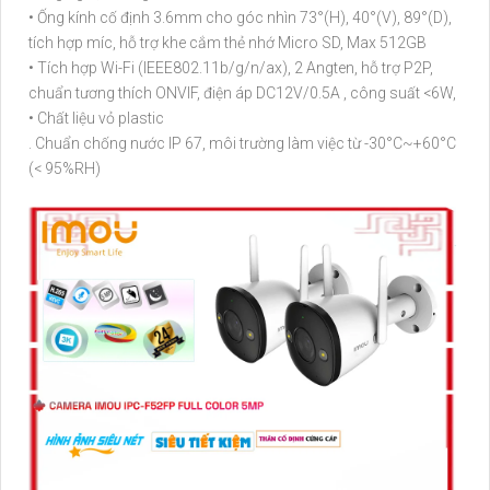
• Ống kính cố định 3.6mm cho góc nhìn 73°(H), 40°(V), 89°(D),
tích hợp míc, hỗ trợ khe cắm thẻ nhớ Micro SD, Max 512GB
• Tích hợp Wi-Fi (IEEE802.11b/g/n/ax), 2 Angten, hỗ trợ P2P,
chuẩn tương thích ONVIF, điện áp DC12V/0.5A , công suất <6W,
• Chất liệu vỏ plastic
. Chuẩn chống nước IP 67, môi trường làm việc từ -30°C~+60°C
(< 95%RH)