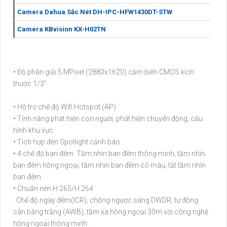
Camera Dahua Sắc Nét DH-IPC-HFW1430DT-STW
Camera KBvision KX-H02TN
• Độ phân giải 5 MPixel (2880x1620) cảm biến CMOS kích
thước 1/3”
.
• Hỗ trợ chế độ Wifi Hotspot (AP)
• Tính năng phát hiện con người, phát hiện chuyển động, cấu
hình khu vực
• Tích hợp đèn Spotlight cảnh báo
• 4 chế độ ban đêm: Tầm nhìn ban đêm thông minh, tầm nhìn
ban đêm hồng ngoại, tầm nhìn ban đêm có màu, tắt tầm nhìn
ban đêm
• Chuẩn nén H.265/H.264
. Chế độ ngày đêm(ICR), chống ngược sáng DWDR, tự động
cân bằng trắng (AWB), tầm xa hồng ngoại 30m với công nghệ
hồng ngoại thông minh.