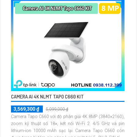
CAMERA AI 4K NLMT TAPO C660 KIT
3,569,300 ₫
5,099,000 ₫
Camera Tapo C660 với độ phân giải 4K 8MP (3840×2160),
zoom kỹ thuật số 18×, kết nối Wi-Fi 2. 4/5 GHz và pin
lithium-ion 10000 mAh sạc lại. Camera Tapo C660 còn