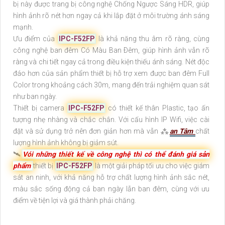
bị này được trang bị công nghệ Chống Ngược Sáng HDR, giúp
hình ảnh rõ nét hơn ngay cả khi lắp đặt ở môi trường ánh sáng
mạnh.
Ưu điểm của
IPC-F52FP
là khả năng thu âm rõ ràng, cùng
công nghệ ban đêm Có Màu Ban Ðêm, giúp hình ảnh vẫn rõ
ràng và chi tiết ngay cả trong điều kiện thiếu ánh sáng. Nét độc
đáo hơn của sản phẩm thiết bị hỗ trợ xem được ban đêm Full
Color trong khoảng cách 30m, mang đến trải nghiệm quan sát
như ban ngày.
Thiết bị camera
IPC-F52FP
có thiết kế thân Plastic, tạo ấn
tượng nhẹ nhàng và chắc chắn. Với cấu hình IP Wifi, việc cài
đặt và sử dụng trở nên đơn giản hơn mà vẫn ⁂
an Tâm
chất
lượng hình ảnh không bị giảm sút.
🛰
Vói những thiết kế về công nghệ thì có thể đánh giá sản
phẩm
thiết bị
IPC-F52FP
là một giải pháp tối ưu cho việc giám
sát an ninh, với khả năng hỗ trợ chất lượng hình ảnh sắc nét,
màu sắc sống động cả ban ngày lẫn ban đêm, cùng với ưu
điểm về tiện lợi và giá thành phải chăng.