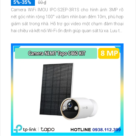
5%-35%
00 ₫
Camera WiFi IMOU IPC-S2EP-3R1S cho hình ảnh 3MP rõ
nét góc nhìn rộng 100° và tầm nhìn ban đêm 10m, phù hợp
giám sát trong nhà. Hỗ trợ gọi video một chạm đàm thoại
hai chiều và kết nối Wi-Fi ổn định giúp quan sát từ xa. Lưu trữ
linh hoạt qua thẻ microSD tối đa 256GB hoặc lưu đám mây
dễ lắp đặt cho gia đình và văn phòng nhỏ.