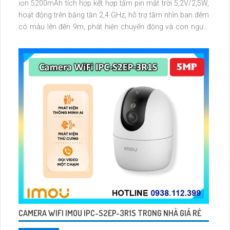
ion 5200mAh tích hợp kết hợp tấm pin mặt trời 5,2V/2,5W,
hoạt động trên băng tần 2,4 GHz, hỗ trợ tầm nhìn ban đêm
có màu lên đến 9m, phát hiện chuyển động và con người
bằng AI, đồng thời lưu trữ dữ liệu qua thẻ microSD lên đến
512GB
CAMERA WIFI IMOU IPC-S2EP-3R1S TRONG NHÀ GIÁ RẺ