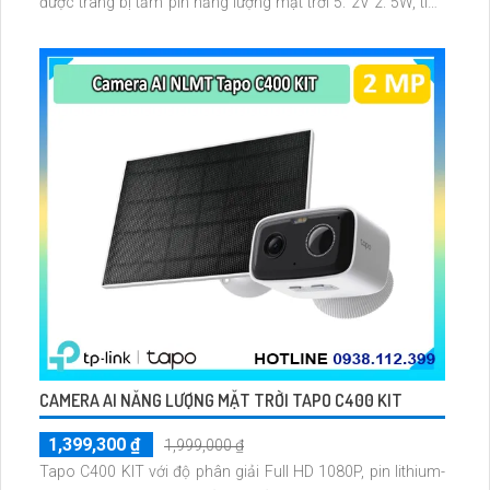
được trang bị tấm pin năng lượng mặt trời 5. 2V 2. 5W, tích
hợp AI phát hiện người, thú cưng, phương tiện, lưu trữ thẻ
microSD tối đa 512 GB
CAMERA AI NĂNG LƯỢNG MẶT TRỜI TAPO C400 KIT
1,399,300 ₫
1,999,000 ₫
Tapo C400 KIT với độ phân giải Full HD 1080P, pin lithium-