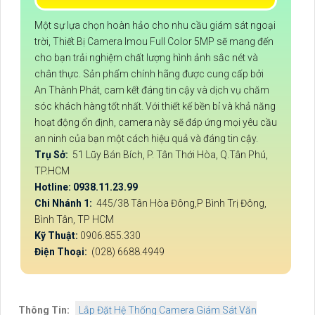
Một sự lựa chọn hoàn hảo cho nhu cầu giám sát ngoại
trời, Thiết Bị Camera Imou Full Color 5MP sẽ mang đến
cho bạn trải nghiệm chất lượng hình ảnh sắc nét và
chân thực. Sản phẩm chính hãng được cung cấp bởi
An Thành Phát, cam kết đáng tin cậy và dịch vụ chăm
sóc khách hàng tốt nhất. Với thiết kế bền bỉ và khả năng
hoạt động ổn định, camera này sẽ đáp ứng mọi yêu cầu
an ninh của bạn một cách hiệu quả và đáng tin cậy.
Trụ Sở:
51 Lũy Bán Bích, P. Tân Thới Hòa, Q.Tân Phú,
TP.HCM
Hotline: 0938.11.23.99
Chi Nhánh 1:
445/38 Tân Hòa Đông,P Bình Trị Đông,
Bình Tân, TP HCM
Kỹ Thuật:
0906.855.330
Điện Thoại:
(028) 6688.4949
Thông Tin:
Lắp Đặt Hệ Thống Camera Giám Sát Văn