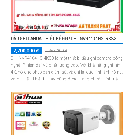
ĐẦU GHI DAHUA THIẾT KẾ ĐẸP DHI-NVR4104HS-4KS3
2,700,000 ₫
3,865,000 ₫
DHI-NVR4104HS-4KS3 là một thiết bị đầu ghi camera công
nghệ IP hiện đại và chất lượng cao. Với khả năng ghi hình
4K, nó cho phép bạn giám sát và ghi lại các hình ảnh rõ nét
và chi tiết. Thiết bị này cũng được trang bị các tính năng
thông minh như nhận dạng khuôn mặt và phát hiện chuyển
động