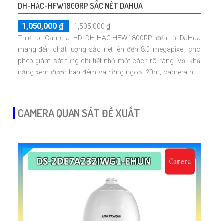
DH-HAC-HFW1800RP SẮC NÉT DAHUA
1,050,000 ₫
1,505,000 ₫
Thiết bị Camera HD DH-HAC-HFW1800RP đến từ DaHua
mang đến chất lượng sắc nét lên đến 8.0 megapixel, cho
phép giám sát từng chi tiết nhỏ một cách rõ ràng. Với khả
năng xem được ban đêm và hồng ngoại 20m, camera này
tiết kiệm và phù hợp cho việc giám sát khi tối. Với công
nghệ mới AHD, CVI, TVI và BCS, camera SMD này cung cấp
độ bền cao hơn và hình ảnh chất lượng
CAMERA QUAN SÁT ĐỀ XUẤT