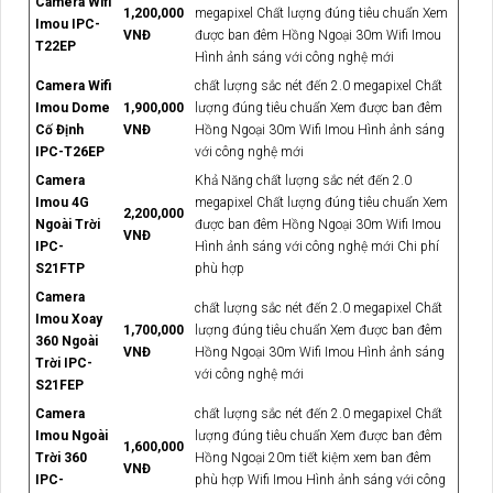
Camera Wifi
1,200,000
megapixel Chất lượng đúng tiêu chuẩn Xem
Imou IPC-
VNĐ
được ban đêm Hồng Ngoại 30m Wifi Imou
T22EP
Hình ảnh sáng với công nghệ mới
Camera Wifi
chất lượng sắc nét đến 2.0 megapixel Chất
Imou Dome
1,900,000
lượng đúng tiêu chuẩn Xem được ban đêm
Cố Định
VNĐ
Hồng Ngoại 30m Wifi Imou Hình ảnh sáng
IPC-T26EP
với công nghệ mới
Camera
Khả Năng chất lượng sắc nét đến 2.0
Imou 4G
megapixel Chất lượng đúng tiêu chuẩn Xem
2,200,000
Ngoài Trời
được ban đêm Hồng Ngoại 30m Wifi Imou
VNĐ
IPC-
Hình ảnh sáng với công nghệ mới Chi phí
S21FTP
phù hợp
Camera
chất lượng sắc nét đến 2.0 megapixel Chất
Imou Xoay
1,700,000
lượng đúng tiêu chuẩn Xem được ban đêm
360 Ngoài
VNĐ
Hồng Ngoại 30m Wifi Imou Hình ảnh sáng
Trời IPC-
với công nghệ mới
S21FEP
Camera
chất lượng sắc nét đến 2.0 megapixel Chất
Imou Ngoài
lượng đúng tiêu chuẩn Xem được ban đêm
1,600,000
Trời 360
Hồng Ngoại 20m tiết kiệm xem ban đêm
VNĐ
IPC-
phù hợp Wifi Imou Hình ảnh sáng với công