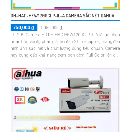
DH-HAC-HFW1200CLP-IL-A CAMERA SẮC NÉT DAHUA
750,000 ₫
1,050,000 ₫
Thiết Bị Camera HD DH-HAC-HFW1200CLP-IL-A là lựa chọn
hoàn hảo với độ phân giải lên đến 2.0 megapixel, mang đến
hình ảnh sắc nét và chất lượng đúng tiêu chuẩn. Camera
này cung cấp khả năng xem ban đêm Full Color lên đến
20m, cho phép quan sát ban đêm như ban ngày mà không
tốn nhiều năng lượng. Với công nghệ AHD, CVI, TVI, BCS,
camera này mang lại độ bền cao hơn và hiệu suất tốt hơn