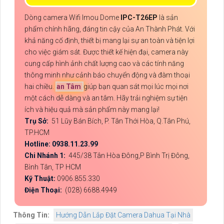
Dòng camera Wifi Imou Dome
IPC-T26EP
là sản
phẩm chính hãng, đáng tin cậy của An Thành Phát. Với
khả năng cố định, thiết bị mang lại sự an toàn và tiện lợi
cho việc giám sát. Được thiết kế hiện đại, camera này
cung cấp hình ảnh chất lượng cao và các tính năng
thông minh như cảnh báo chuyển động và đàm thoại
hai chiều.
an Tâm
giúp bạn quan sát mọi lúc mọi nơi
một cách dễ dàng và an tâm. Hãy trải nghiệm sự tiện
ích và hiệu quả mà sản phẩm này mang lại!
Trụ Sở:
51 Lũy Bán Bích, P. Tân Thới Hòa, Q.Tân Phú,
TP.HCM
Hotline: 0938.11.23.99
Chi Nhánh 1:
445/38 Tân Hòa Đông,P Bình Trị Đông,
Bình Tân, TP HCM
Kỹ Thuật:
0906.855.330
Điện Thoại:
(028) 6688.4949
Thông Tin:
Hướng Dẫn Lắp Đặt Camera Dahua Tại Nhà