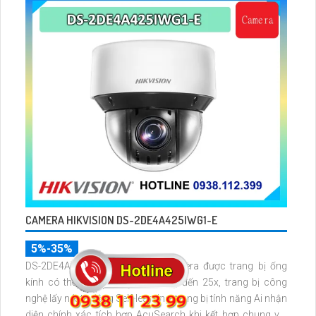
CAMERA HIKVISION DS-2DE4A425IWG1-E
5%-35%
DS-2DE4A425IWG1-E là dòng camera được trang bị ống
kính có thể zoom quang học lên đến 25x, trang bị công
nghệ lấy nét tự động Self-learning, trang bị tính năng Ai nhận
diện chính xác tích hợp AcuSearch khi kết hợp chung với