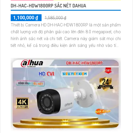
DH-HAC-HDW1800RP SẮC NÉT DAHUA
1,100,000 ₫
1,585,000 ₫
Thiết bị Camera HD DH-HAC-HDW1800RP là một sản phẩm
chất lượng với độ phân giải cao lên đến 8.0 megapixel, cho
hình ảnh sắc nét và chi tiết. Camera này giám sát mọi chi
tiết nhỏ, kể cả trong điều kiện ánh sáng yếu nhờ vào tính
năng hồng ngoại có thể quan sát được trong bán kính 30m.
Với công nghệ AHD, CVI, TVI, BCS, Camera này đảm bảo
chất lượng hình ảnh tốt hơn và độ bền cao