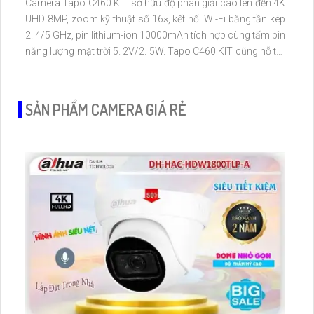
Camera Tapo C460 KIT sở hữu độ phân giải cao lên đến 4K
UHD 8MP, zoom kỹ thuật số 16×, kết nối Wi-Fi băng tần kép
2. 4/5 GHz, pin lithium-ion 10000mAh tích hợp cùng tấm pin
năng lượng mặt trời 5. 2V/2. 5W. Tapo C460 KIT cũng hỗ trợ
quan sát ban đêm màu với cảm biến Starlight, tầm nhìn lên
đến 15 m
SẢN PHẨM CAMERA GIÁ RẺ