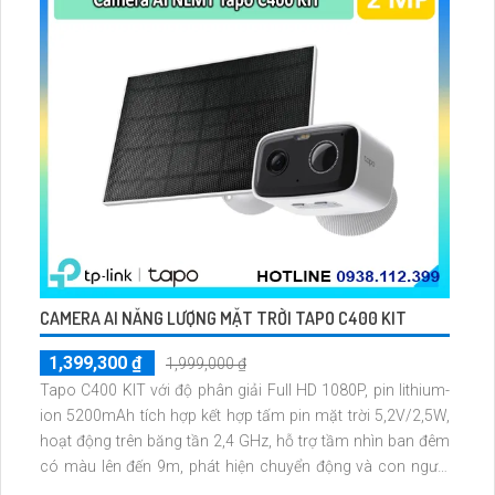
CAMERA AI NĂNG LƯỢNG MẶT TRỜI TAPO C400 KIT
1,399,300 ₫
1,999,000 ₫
Tapo C400 KIT với độ phân giải Full HD 1080P, pin lithium-
ion 5200mAh tích hợp kết hợp tấm pin mặt trời 5,2V/2,5W,
hoạt động trên băng tần 2,4 GHz, hỗ trợ tầm nhìn ban đêm
có màu lên đến 9m, phát hiện chuyển động và con người
bằng AI, đồng thời lưu trữ dữ liệu qua thẻ microSD lên đến