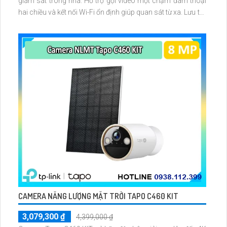
giám sát trong nhà. Hỗ trợ gọi video một chạm đàm thoại
hai chiều và kết nối Wi-Fi ổn định giúp quan sát từ xa. Lưu trữ
linh hoạt qua thẻ microSD tối đa 256GB hoặc lưu đám mây
dễ lắp đặt cho gia đình và văn phòng nhỏ.
CAMERA NĂNG LƯỢNG MẶT TRỜI TAPO C460 KIT
3,079,300 ₫
4,399,000 ₫