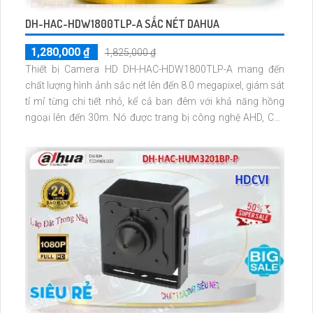
DH-HAC-HDW1800TLP-A SẮC NÉT DAHUA
1,280,000 ₫
1,825,000 ₫
Thiết bị Camera HD DH-HAC-HDW1800TLP-A mang đến
chất lượng hình ảnh sắc nét lên đến 8.0 megapixel, giám sát
tỉ mỉ từng chi tiết nhỏ, kể cả ban đêm với khả năng hồng
ngoại lên đến 30m. Nó được trang bị công nghệ AHD, CVI,
TVI, BCS cho độ bền cao và hiệu suất hồng ngoại SMD vượt
trội