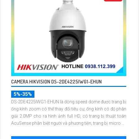
CAMERA HIKVISION DS-2DE4225IWG1-EHUN
5%-35%
DS-2DE4225IWG1-EHUN là dòng speed dome được trang bị
ống kính zoom có thể thay đổi tiêu cự, ống kính có độ phân
giải 2.0MP cho ra hình ảnh full HD, có trang bị thuật toán
AcuSense phân biệt người và phương tiện, trang bị micro và
loa giúp đàm thoại 2 chiều, nhìn ban đêm bằng hồng ngoại
100m