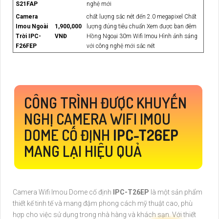
S21FAP
nghệ mới
Camera
chất lượng sắc nét đến 2.0 megapixel Chất
Imou Ngoài
1,900,000
lượng đúng tiêu chuẩn Xem được ban đêm
Trời IPC-
VNĐ
Hồng Ngoại 30m Wifi Imou Hình ảnh sáng
F26FEP
với công nghệ mới sắc nét
CÔNG TRÌNH ĐƯỢC KHUYẾN
NGHỊ CAMERA WIFI IMOU
DOME CỐ ĐỊNH
IPC-T26EP
MANG LẠI HIỆU QUẢ
Camera Wifi Imou Dome cố định
IPC-T26EP
là một sản phẩm
thiết kế tinh tế và mang đậm phong cách mỹ thuật cao, phù
hợp cho việc sử dụng trong nhà hàng và khách sạn. Với thiết