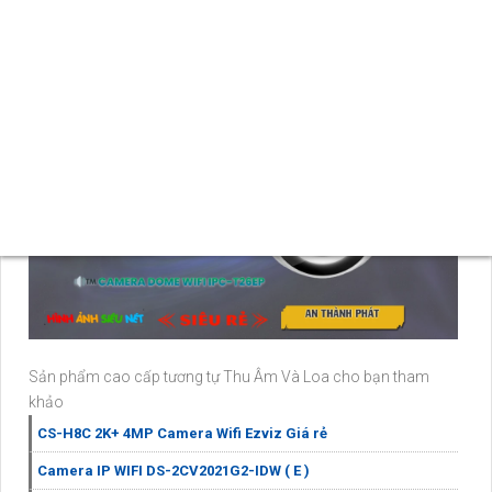
hãng từ An Thành Phát, bạn có thể yên tâm sử dụng sản phẩm
này cho nhu cầu giám sát của mình.
Sản phẩm cao cấp tương tự Thu Âm Và Loa cho bạn tham
khảo
CS-H8C 2K+ 4MP Camera Wifi Ezviz Giá rẻ
Camera IP WIFI DS-2CV2021G2-IDW ( E )