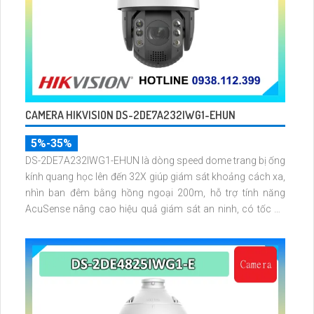
CAMERA HIKVISION DS-2DE7A232IWG1-EHUN
5%-35%
DS-2DE7A232IWG1-EHUN là dòng speed dome trang bị ống
kính quang học lên đến 32X giúp giám sát khoảng cách xa,
nhìn ban đêm bằng hồng ngoại 200m, hỗ trợ tính năng
AcuSense nâng cao hiệu quả giám sát an ninh, có tốc độ
lấy nét cao nhờ công nghệ Self-learning