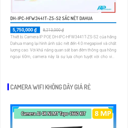
DH-IPC-HFW3441T-ZS-S2 SẮC NÉT DAHUA
5,750,000 ₫
8,213,000 ₫
Thiết bị Camera IP POE DH-IPC-HFW3441T-ZS-S2 của hãng
Dahua mang lại hình ảnh sắc nét đến 4.0 megapixel và chất
lượng cao. Với khả năng quan sát ban đêm thông qua hồng
ngoại 60m, camera này là sự lựa chọn tuyệt vời cho việc
giám sát an ninh. Được trang bị công nghệ IP POE, không
chỉ đảm bảo chất lượng mà còn tiết kiệm năng lượng
CAMERA WIFI KHÔNG DÂY GIÁ RẺ