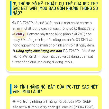
️❓ THÔNG SỐ KỸ THUẬT CỤ THỂ CỦA IPC-TEP
SẮC NÉT WIFI IMOU BAO GỒM NHỮNG THÔNG SỐ
NÀO?
💞 IPC-T26EP sắc nét Wifi Imou là một chiếc camera
an ninh chất lượng cao với các thông số kỹ thuật đáng
☣️
chú ý
. Camera này trang bị độ phân giải 2MP, góc
quay 3D thông minh, chức năng lọc nhiễu 3D-DNR và
hồng ngoại thông minh cho hình ảnh rõ nét ngày đêm.
⌘
Công nghệ chất lượng cao hơn
IPC-T26EP còn hỗ trợ
kết nối Wifi ổn định, bảo mật cao và dễ dàng quan sát
từ xa thông qua ứng dụng di động Imou.
️💭 TÍNH NĂNG NỔI BẬT CỦA IPC-TEP SẮC NÉT
WIFI IMOU LÀ GÌ?
💎 Một trong những tính năng nổi bật của IPC-T26EP
sắc nét Wifi Imou là độ phân giải cao 2K (2304x1296),