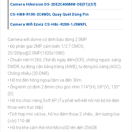
Camera Hikvision DS-2DE2C400MW-DE(F1)(S7)
CS-HB8-R100-2C4WDL Quay Quét Dùng Pin
Camera Wifi Ezviz CS-H8c-R200-1J5WKFL
Camera wifi dome cố định báo động 2.0MP
• Độ phân giải 2MP cảm biến 1/2.7 CMOS,
25/30fps@2.0MP(1920x1080)
• Chuẩn nén H.265, Chế độ ngày đêm(ICR), chống ngược sáng
DWDR, tự động cân bằng trắng (AWB), tự động bù sáng (AGC),
Chống nhiễu (2D-DNR)
• Hỗ trợ đèn hồng ngoại tầm xa đến 30m
• Ống kính cố định 2.8mm cho góc nhìn 114°(H), 59°(V), 135°
(D).
• Hỗ trợ chức năng Soft AP (Tự phát wifi-kết nối nội bộ tới điện
thoại xem trực tiếp)
•Tích hợp mic và loa , hỗ trợ đàm thoại 2 chiều , âm lượng loa
(còi) 110 dB
• Hỗ trợ khe cắm thẻ nhớ MicroSD lên đến 256GB