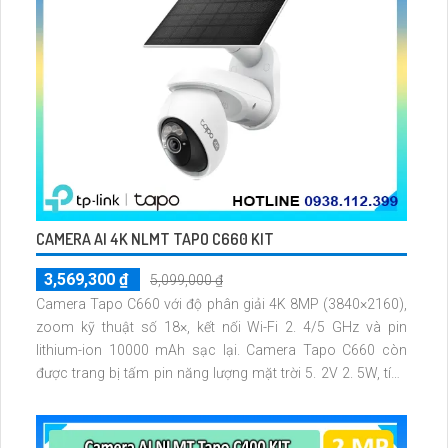
CAMERA AI 4K NLMT TAPO C660 KIT
3,569,300 ₫
5,099,000 ₫
Camera Tapo C660 với độ phân giải 4K 8MP (3840×2160),
zoom kỹ thuật số 18×, kết nối Wi-Fi 2. 4/5 GHz và pin
lithium-ion 10000 mAh sạc lại. Camera Tapo C660 còn
được trang bị tấm pin năng lượng mặt trời 5. 2V 2. 5W, tích
hợp AI phát hiện người, thú cưng, phương tiện, lưu trữ thẻ
microSD tối đa 512 GB