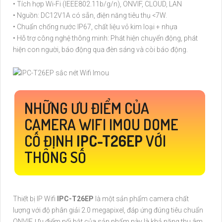
• Tích hợp Wi-Fi (IEEE802.11b/g/n), ONVIF, CLOUD, LAN
• Nguồn: DC12V1A có sẵn, điện năng tiêu thụ <7W.
• Chuẩn chống nước IP67, chất liệu vỏ kim loại + nhựa
• Hỗ trợ công nghệ thông minh: Phát hiện chuyển động, phát
hiện con người, báo động qua đèn sáng và còi báo động.
NHỮNG ƯU ĐIỂM CỦA
CAMERA WIFI IMOU DOME
CỐ ĐỊNH
IPC-T26EP
VỚI
THÔNG SỐ
Thiết bị IP Wifi
IPC-T26EP
là một sản phẩm camera chất
lượng với độ phân giải 2.0 megapixel, đáp ứng đúng tiêu chuẩn
ONVIF. Ưu điểm nổi bật của sản phẩm này là khả năng thu âm