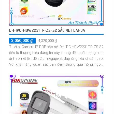
DH-IPC-HDW2231TP-ZS-S2 SẮC NÉT DAHUA
3,050,000 ₫
4,320,000 ₫
Thiết bị Camera IP POE sắc nét DH-IPC-HDW2231TP-ZS-S2
đến từ thương hiệu đáng tin cậy, mang đến chất lượng hình
ảnh rõ nét lên đến 2.0 megapixel, đáp ứng tiêu chuẩn cao.
Với khả năng quan sát ban đêm thông qua hồng ngoại
40m, thiết bị này hiệu quả cho công trình về đêm