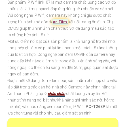
Sản phẩm IP Wifi link_07 là một camera chất lượng cao với độ
phân giải 2.0 megapixel, đáp ứng đúng tiêu chuẩn và sắc nét.
Với công nghệ IP Wifi, camera này không chỉ giữ được chất
lượng hình ảnh mà còn ❈
an Tâm
kết nối mạng ổn định. Chip
CMOS giúp thu hình ảnh chân thực với đa dạng màu sắc, tạo
ra những bức ảnh rõ nét.
Một ưu điểm nổi bật của sản phẩm là khả năng hỗ trợ thẻ nhớ,
cho phép ghi âm và phát lại âm thanh một cách rõ ràng thông
qua loa tích hợp. Công nghệ ban đêm ONVIF của camera này
cung cấp khả năng giám sát trong điều kiện ánh sáng yếu, với
hồng ngoại có thể chiếu sáng lên đến 30m, giúp quan sát được
ngay cả ban đêm.
Được thiết kế dạng Dome kim loại, sản phẩm phù hợp cho việc
lắp đặt trong các căn hộ, nhà phố. Camera này chính hãng tại
An Thành Phát, giúp ♢
chắc chắn
chất lượng và uy tín. Với
những tính năng nổi bật như khả năng ghi hình sắc nét, hỗ trợ
thẻ nhớ, và chức năng xem ban đêm, IP Wifi
IPC-T26EP
là một
lựa chọn tuyệt vời cho nhu cầu giám sát an ninh.