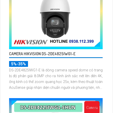
CAMERA HIKVISION DS-2DE4825IWG1-E
5%-35%
DS-2DE4825IWG1-E là dòng camera speed dome có trang
bị độ phân giải 8.0MP cho ra hình ảnh sắc nét lên đến 4K,
ống kính có thể zoom quang học 25x, kèm theo thuật toán
AcuSense giúp nhận diện chuẩn người và phương tiện, nhìn
ban đêm hồng ngoại tầm xa lên đến 100m