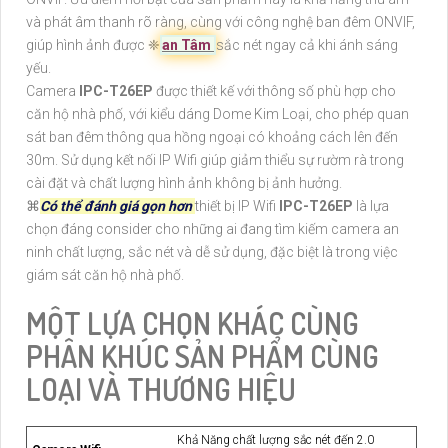
và phát âm thanh rõ ràng, cùng với công nghệ ban đêm ONVIF,
giúp hình ảnh được ❈
an Tâm
sắc nét ngay cả khi ánh sáng
yếu.
Camera
IPC-T26EP
được thiết kế với thông số phù hợp cho
căn hộ nhà phố, với kiểu dáng Dome Kim Loại, cho phép quan
sát ban đêm thông qua hồng ngoại có khoảng cách lên đến
30m. Sử dụng kết nối IP Wifi giúp giảm thiểu sự rườm rà trong
cài đặt và chất lượng hình ảnh không bị ảnh hưởng.
⌘
Có thể đánh giá gọn hơn
thiết bị IP Wifi
IPC-T26EP
là lựa
chọn đáng consider cho những ai đang tìm kiếm camera an
ninh chất lượng, sắc nét và dễ sử dụng, đặc biệt là trong việc
giám sát căn hộ nhà phố.
MỘT LỰA CHỌN KHÁC CÙNG
PHÂN KHÚC SẢN PHẨM CÙNG
LOẠI VÀ THƯƠNG HIỆU
Khả Năng chất lượng sắc nét đến 2.0