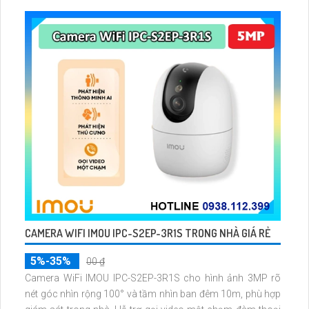
512GB
CAMERA WIFI IMOU IPC-S2EP-3R1S TRONG NHÀ GIÁ RẺ
5%-35%
00 ₫
Camera WiFi IMOU IPC-S2EP-3R1S cho hình ảnh 3MP rõ
nét góc nhìn rộng 100° và tầm nhìn ban đêm 10m, phù hợp