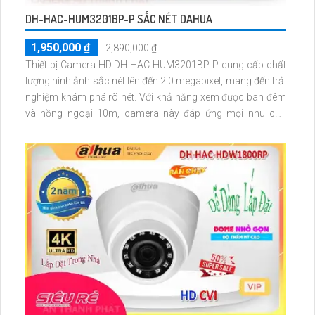
DH-HAC-HUM3201BP-P SẮC NÉT DAHUA
1,950,000 ₫
2,890,000 ₫
Thiết bị Camera HD DH-HAC-HUM3201BP-P cung cấp chất
lượng hình ảnh sắc nét lên đến 2.0 megapixel, mang đến trải
nghiệm khám phá rõ nét. Với khả năng xem được ban đêm
và hồng ngoại 10m, camera này đáp ứng mọi nhu cầu
giám sát 24/7. Trang bị công nghệ AHD, CVI, TVI, BCS,
mang lại độ bền cao và chất lượng hình ảnh vượt trội