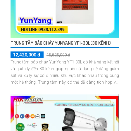
TRUNG TÂM BÁO CHÁY YUNYANG YF1-30L(30 KÊNH)
12,420,000 ₫
15,525,000 ₫
Trung tâm báo cháy YunYang YF1-30L có khả năng kết nối
và quản lý đến 30 kênh giúp người sử dụng dễ dàng giám
sát và xử lý sự cố ở nhiều khu vực khác nhau trong cùng
một hệ thống. Trung tâm này có thể dễ dàng tích hợp với
các thiết bị phụ trợ như còi báo động, đèn cảnh báo hoặc
hệ thống chữa cháy tự động giúp tăng cường hiệu quả ứng
phó sự cố.