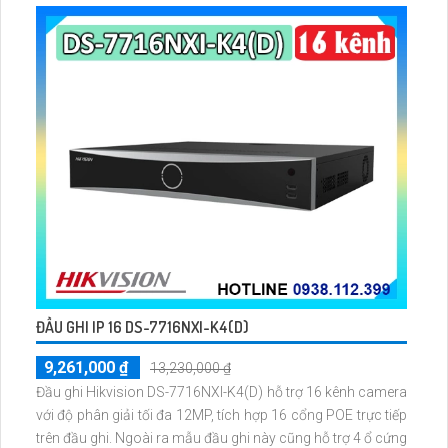
ĐẦU GHI IP 16 DS-7716NXI-K4(D)
9,261,000 ₫
13,230,000 ₫
Đầu ghi Hikvision DS-7716NXI-K4(D) hỗ trợ 16 kênh camera
với độ phân giải tối đa 12MP, tích hợp 16 cổng POE trực tiếp
trên đầu ghi. Ngoài ra mẫu đầu ghi này cũng hỗ trợ 4 ổ cứng