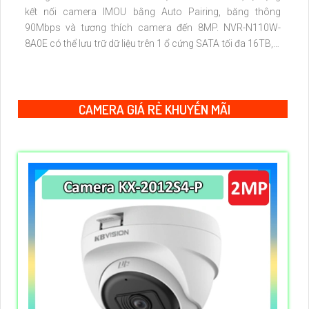
kết nối camera IMOU bằng Auto Pairing, băng thông
90Mbps và tương thích camera đến 8MP. NVR-N110W-
8A0E có thể lưu trữ dữ liệu trên 1 ổ cứng SATA tối đa 16TB, 2
cổng USB và dùng phần mềm Imou Life
CAMERA GIÁ RẺ KHUYẾN MÃI