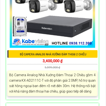
BỘ CAMERA ANALOG NHÀ XƯỞNG ĐÀM THOẠI 2 CHIỀU
3,400,000 ₫
5,599,000 ₫
Bộ Camera Analog Nhà Xưởng Đàm Thoại 2 Chiều gồm 4
camera KX-AD2111C-T với độ phân giải 2.0MP, hỗ trợ quan
sát hồng ngoại ban đêm rõ nét đến 30m. Hệ thống nổi bật
với khả năng đàm thoại hai chiều, giúp giao tiếp dễ dàng