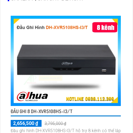
ĐẦU GHI 8 DH-XVR5108HS-I3/T
2,656,500 ₫
3,795,000 ₫
Đầu ghi hình DH-XVR5108HS-I3/T hỗ trợ 8 kênh có thể lắp