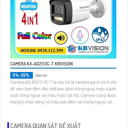
CAMERA KX-AD2113C-T KBVISION
5%-35%
liên hệ
Camera KX-AD2113C-T là việc nó là camera giá rẻ với 4 chế
độ xem ban đêm đặc biệt bao gồm hồng ngoại màu xuyên
suốt hồng ngoại và màu hoặc tắt HD. Camera cũng được
trang bị chức năng có màu ban đêm và chống ngược sáng
DWDR giúp thấy rõ hơn trong môi trường ánh sáng ngược.
CAMERA QUAN SÁT ĐỀ XUẤT