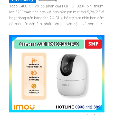
Tapo C400 KIT với độ phân giải Full HD 1080P, pin lithium-
ion 5200mAh tích hợp kết hợp tấm pin mặt trời 5,2V/2,5W,
hoạt động trên băng tần 2,4 GHz, hỗ trợ tầm nhìn ban đêm
có màu lên đến 9m, phát hiện chuyển động và con người
bằng AI, đồng thời lưu trữ dữ liệu qua thẻ microSD lên đến
512GB