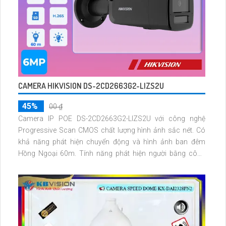
CAMERA HIKVISION DS-2CD2663G2-LIZS2U
45%
00 ₫
Camera IP POE DS-2CD2663G2-LIZS2U với công nghệ
Progressive Scan CMOS chất lượng hình ảnh sắc nét. Có
khả năng phát hiện chuyển động và hình ảnh ban đêm
Hồng Ngoại 60m. Tính năng phát hiện người bằng công
nghệ AI hình ảnh Ultra 4k lite tiết kiệm dung lượng H.265+