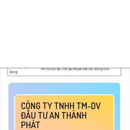
Ổ cứng
Hỗ trợ 1 ổ cứng lên đến 6TB
Kết nối
2 cổng USB 2.0, 1 cổng RJ45 (100Mbps)
Điều khiển quay
Hỗ trợ điều khiển 3D thông minh
quét
Qua máy tính & thiết bị di động, cấu hình P2P
Xem lại & Trực tiếp
thông minh
Truyền tải
Âm thanh và báo động qua cáp đồng trục
Tên miền
Miễn phí KBVISION.TV và P2P
Phần mềm
KBVMS Lite, KBVIEW Plus
Quản lý người
Hỗ trợ tối đa 128 tài khoản kết nối đồng thời
dùng
CÔNG TY TNHH TM-DV
ĐẦU TƯ AN THÀNH
PHÁT