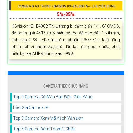
CAMERA GIAO THÔNG KBVISION KX-E4008ITN-L CHUYÊN DỤNG
5%-35%
KBvision KX-E4008ITN-L trang bị cảm biến 1/1. 8” CMOS,
độ phân giải 4MP, xử lý biển số tốc độ cao đến 180km/h,
tích hợp GPS, LED sáng ấm, chuẩn IP67/IK10, khả năng
phân tích vi phạm vượt trội: lấn làn, đi ngược chiều, phát
hiện kẹt xe, ANPR chính xác >99%.
CAMERA THEO CHỨC NĂNG
Top 5 Camera Có Màu Ban Đêm Siêu Sáng
Báo Giá Camera IP
Top 5 Camera Xem Mã Vạch Vận Đơn
Top 5 Camera Đàm Thoại 2 Chiều