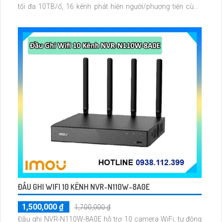
tối đa 10TB/ổ, 16 kênh phát hiện người/phương tiện cùng
nhận diện khuôn mặt thông minh.
ĐẦU GHI WIFI 10 KÊNH NVR-N110W-8A0E
1,500,000 ₫
1,700,000 ₫
Đầu ghi NVR-N110W-8A0E hỗ trợ 10 camera WiFi, tự động