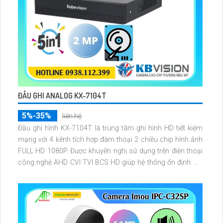
ĐẦU GHI ANALOG KX-7104T
5%-35%
liên hệ
Đầu ghi hình KX-7104T là trung tâm ghi hình HD tiết kiệm
mạng với 4 kênh tích hợp đàm thoại 2 chiều chip hình ảnh
FULL HD 1080P. Được khuyến nghị sử dụng trên điện thoại
công nghệ AHD CVI TVI BCS HD giúp hệ thống ổn định. Sử
dụng chip xử lý SMD PLUS ichắc chắn/i nén hình chất
lượng.