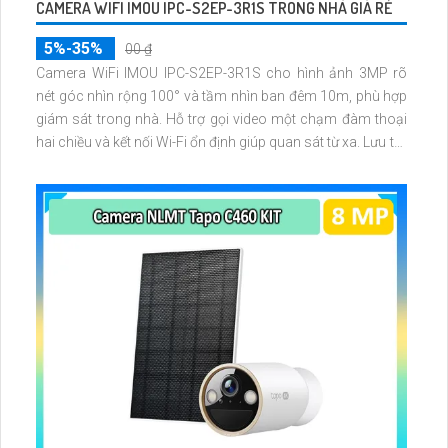
CAMERA WIFI IMOU IPC-S2EP-3R1S TRONG NHÀ GIÁ RẺ
5%-35%
00 ₫
Camera WiFi IMOU IPC-S2EP-3R1S cho hình ảnh 3MP rõ
nét góc nhìn rộng 100° và tầm nhìn ban đêm 10m, phù hợp
giám sát trong nhà. Hỗ trợ gọi video một chạm đàm thoại
hai chiều và kết nối Wi-Fi ổn định giúp quan sát từ xa. Lưu trữ
linh hoạt qua thẻ microSD tối đa 256GB hoặc lưu đám mây
dễ lắp đặt cho gia đình và văn phòng nhỏ.