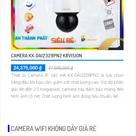
CAMERA KX-DAI2328PN2 KBVISION
24,375,000 ₫
37,500,000 ₫
Thiết bị Camera IP sắc nét KX-DAi2328PN2 là lựa chọn
hàng đầu khi bạn cần giám sát chất lượng cao. Với độ phân
giải lên đến 2.0 megapixel, camera này đảm bảo mang đến
hình ảnh rõ nét. Chất lượng hình ảnh đúng tiêu chuẩn, kể cả
ban đêm với hồng ngoại lên đến 150m
CAMERA WIFI KHÔNG DÂY GIÁ RẺ