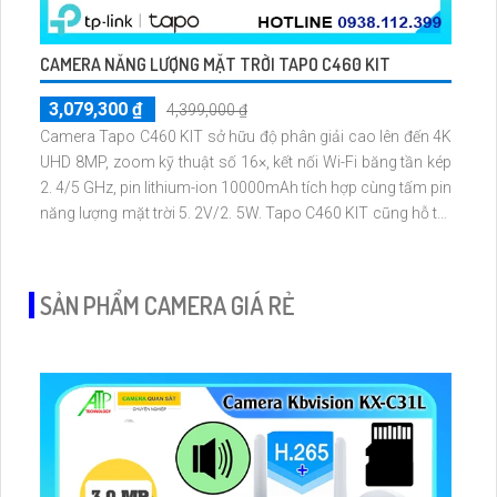
CAMERA NĂNG LƯỢNG MẶT TRỜI TAPO C460 KIT
3,079,300 ₫
4,399,000 ₫
Camera Tapo C460 KIT sở hữu độ phân giải cao lên đến 4K
UHD 8MP, zoom kỹ thuật số 16×, kết nối Wi-Fi băng tần kép
2. 4/5 GHz, pin lithium-ion 10000mAh tích hợp cùng tấm pin
năng lượng mặt trời 5. 2V/2. 5W. Tapo C460 KIT cũng hỗ trợ
quan sát ban đêm màu với cảm biến Starlight, tầm nhìn lên
đến 15 m
SẢN PHẨM CAMERA GIÁ RẺ