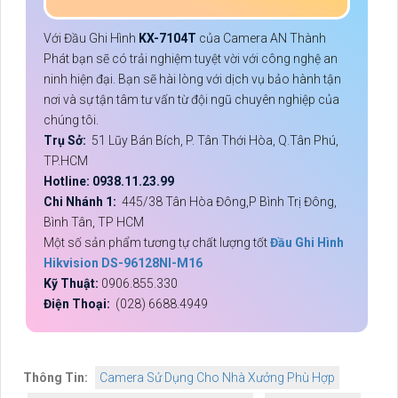
Với Đầu Ghi Hình
KX-7104T
của Camera AN Thành
Phát bạn sẽ có trải nghiệm tuyệt vời với công nghệ an
ninh hiện đại. Bạn sẽ hài lòng với dịch vụ bảo hành tận
nơi và sự tận tâm tư vấn từ đội ngũ chuyên nghiệp của
chúng tôi.
Trụ Sở:
51 Lũy Bán Bích, P. Tân Thới Hòa, Q.Tân Phú,
TP.HCM
Hotline: 0938.11.23.99
Chi Nhánh 1:
445/38 Tân Hòa Đông,P Bình Trị Đông,
Bình Tân, TP HCM
Một số sản phẩm tương tự chất lượng tốt
Đầu Ghi Hình
Hikvision DS-96128NI-M16
Kỹ Thuật:
0906.855.330
Điện Thoại:
(028) 6688.4949
Thông Tin:
Camera Sử Dụng Cho Nhà Xưởng Phù Hợp