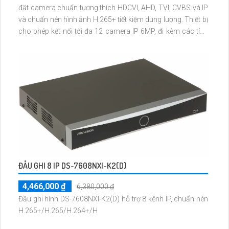
đặt camera chuẩn tương thích HDCVI, AHD, TVI, CVBS và IP
và chuẩn nén hình ảnh H.265+ tiết kiệm dung lượng. Thiết bị
cho phép kết nối tối đa 12 camera IP 6MP, đi kèm các tính
năng AI thông minh như nhận dạng khuôn mặt, phát hiện
người và phương tiện, SMD Plus, AcuPick.
ĐẦU GHI 8 IP DS-7608NXI-K2(D)
4,466,000 ₫
6,380,000 ₫
Đầu ghi hình DS-7608NXI-K2(D) hỗ trợ 8 kênh IP, chuẩn nén
H.265+/H.265/H.264+/H