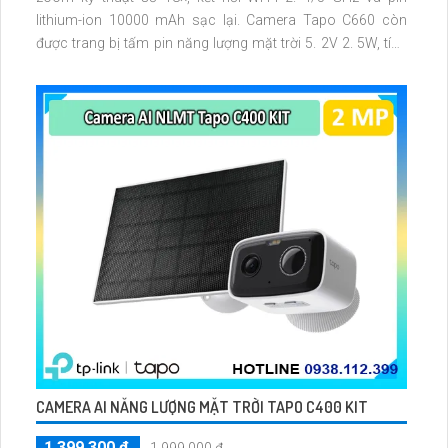
lithium-ion 10000 mAh sạc lại. Camera Tapo C660 còn
được trang bị tấm pin năng lượng mặt trời 5. 2V 2. 5W, tích
hợp AI phát hiện người, thú cưng, phương tiện, lưu trữ thẻ
microSD tối đa 512 GB
CAMERA AI NĂNG LƯỢNG MẶT TRỜI TAPO C400 KIT
1,399,300 ₫
1,999,000 ₫