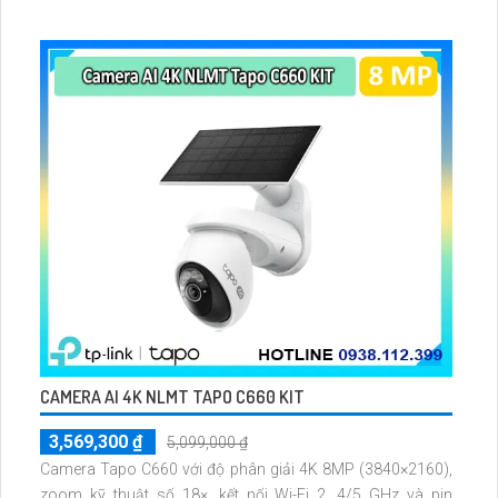
CAMERA AI 4K NLMT TAPO C660 KIT
3,569,300 ₫
5,099,000 ₫
Camera Tapo C660 với độ phân giải 4K 8MP (3840×2160),
zoom kỹ thuật số 18×, kết nối Wi-Fi 2. 4/5 GHz và pin