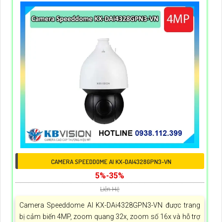
CAMERA SPEEDDOME AI KX-DAI4328GPN3-VN
5%-35%
Liên Hệ
Camera Speeddome AI KX-DAi4328GPN3-VN được trang
bị cảm biến 4MP, zoom quang 32x, zoom số 16x và hỗ trợ