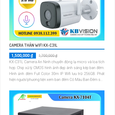
CAMERA THÂN WIFI KX-C31L
1,500,000 ₫
1,700,000 ₫
KX-C31L Camera An Ninh chuyển động lạ micro và loa tích
hợp. Chip xử lý CMOS hình ảnh đẹp ánh sáng kép ban đêm.
Hình ảnh đêm Full Color 30m IP Wifi lưu trữ 256GB. Phát
hiện người/phương tiện xem ban đêm Có Màu Ban Ðêm sắc
nét với 3