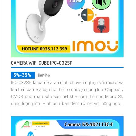
CAMERA WIFI CUBE IPC-C32SP
5%-35%
liên hệ
IPC-C32SP là camera an ninh chuyên nghiệp với micro và
loa trên camera bạn có thể trò chuyện cùng lúc. Chip xử lý
CMOS cho màu sắc sắc nét khe cắm thẻ nhớ Micro SD
dung lượng lớn. Hình ảnh ban đêm rõ nét với hồng ngoại
10m. Kết nối dễ dàng thông qua chuẩn Onvif WiFi