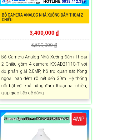
BỘ CAMERA ANALOG NHÀ XƯỞNG ĐÀM THOẠI 2
CHIỀU
3,400,000 ₫
5,599,000 ₫
Bộ Camera Analog Nhà Xưởng Đàm Thoại
2 Chiều gồm 4 camera KX-AD2111C-T với
độ phân giải 2.0MP, hỗ trợ quan sát hồng
ngoại ban đêm rõ nét đến 30m. Hệ thống
nổi bật với khả năng đàm thoại hai chiều,
giúp giao tiếp dễ dàng