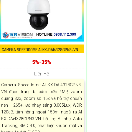
CAMERA SPEEDDOME AI KX-DAI4328GPN3-VN
5%-35%
Liên Hệ
Camera Speeddome AI KX-DAi4328GPN3-
VN được trang bị cảm biến 4MP, zoom
quang 32x, zoom số 16x và hỗ trợ chuẩn
nén H.265+. Độ nhạy sáng 0.005Lux, WDR
120dB, tầm hồng ngoại 150m, ngoài ra AI
KX-DAi4328GPN3-VN hỗ trợ AI như Auto
Tracking, SMD 4.0, phát hiện khuôn mặt và