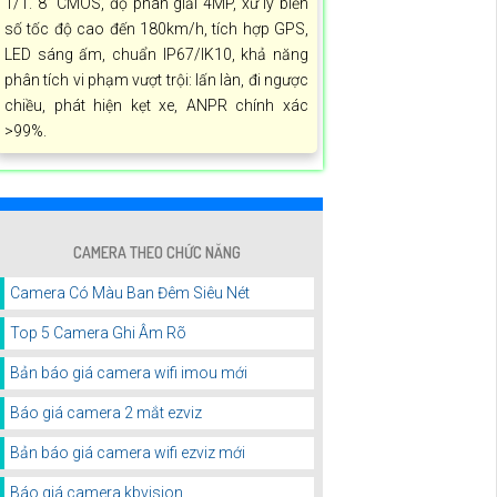
1/1. 8” CMOS, độ phân giải 4MP, xử lý biển
số tốc độ cao đến 180km/h, tích hợp GPS,
LED sáng ấm, chuẩn IP67/IK10, khả năng
phân tích vi phạm vượt trội: lấn làn, đi ngược
chiều, phát hiện kẹt xe, ANPR chính xác
>99%.
CAMERA THEO CHỨC NĂNG
Camera Có Màu Ban Đêm Siêu Nét
Top 5 Camera Ghi Âm Rõ
Bản báo giá camera wifi imou mới
Báo giá camera 2 mắt ezviz
Bản báo giá camera wifi ezviz mới
Báo giá camera kbvision