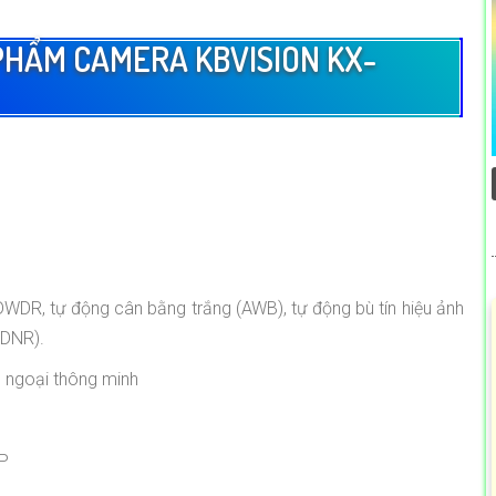
PHẨM CAMERA KBVISION KX-
WDR, tự động cân bằng trắng (AWB), tự động bù tín hiệu ảnh
-DNR).
 ngoại thông minh
2P