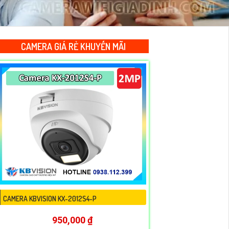
CAMERA GIÁ RẺ KHUYẾN MÃI
CAMERA KBVISION KX-2012S4-P
950,000 ₫