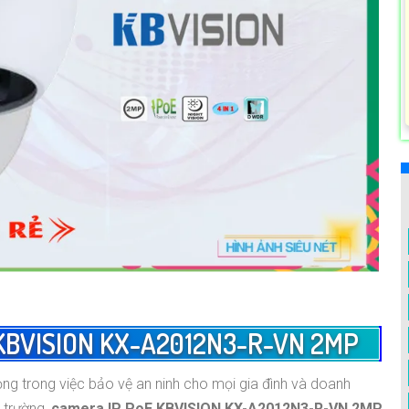
KBVISION KX-A2012N3-R-VN 2MP
ng trong việc bảo vệ an ninh cho mọi gia đình và doanh
 trường,
camera IP PoE KBVISION KX-A2012N3-R-VN 2MP