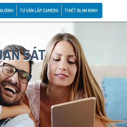
IA ĐÌNH
TƯ VẤN LẮP CAMERA
THIẾT BỊ AN NINH
UAN SÁT