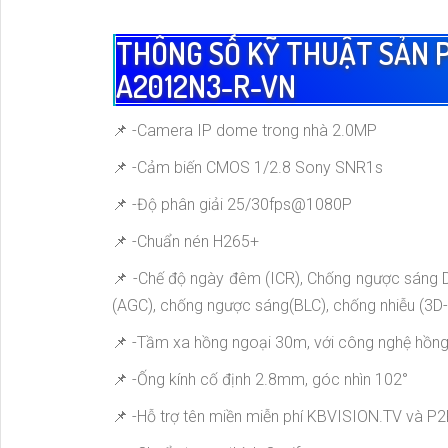
THÔNG SỐ KỸ THUẬT SẢN 
A2012N3-R-VN
📌 -Camera IP dome trong nhà 2.0MP
📌 -Cảm biến CMOS 1/2.8 Sony SNR1s
📌 -Độ phân giải 25/30fps@1080P
📌 -Chuẩn nén H265+
📌 -Chế độ ngày đêm (ICR), Chống ngược sáng D
(AGC), chống ngược sáng(BLC), chống nhiễu (3D
📌 -Tầm xa hồng ngoại 30m, với công nghệ hồng
📌 -Ống kính cố định 2.8mm, góc nhìn 102°
📌 -Hỗ trợ tên miền miễn phí KBVISION.TV và P