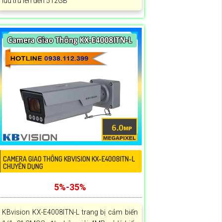
lưu trữ lên đến 512GB
CAMERA GIAO THÔNG KBVISION KX-E4008ITN-L
CHUYÊN DỤNG
5%-35%
KBvision KX-E4008ITN-L trang bị cảm biến