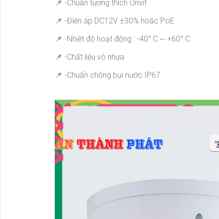
📌 -Chuẩn tương thích Onvif
📌 -Điện áp DC12V ±30% hoặc PoE
📌 -Nhiệt độ hoạt động : -40° C ~ +60° C.
📌 -Chất liệu vỏ nhựa
📌 -Chuẩn chống bụi nước IP67