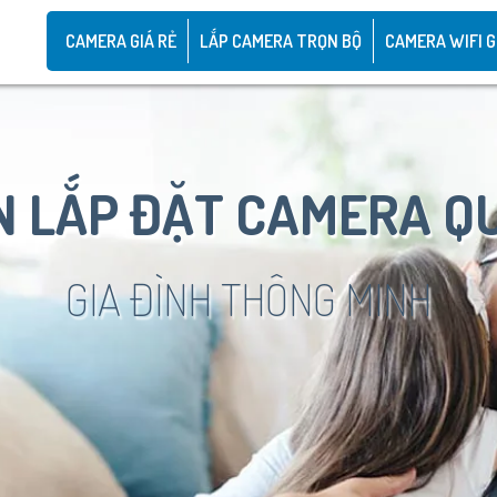
CAMERA GIÁ RẺ
LẮP CAMERA TRỌN BỘ
CAMERA WIFI G
 LẮP ĐẶT CAMERA Q
GIA ĐÌNH THÔNG MINH