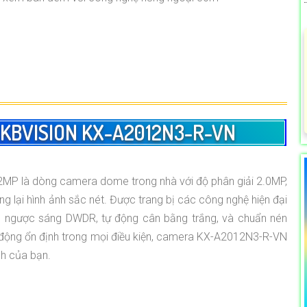
 KBVISION KX-A2012N3-R-VN
MP là dòng camera dome trong nhà với độ phân giải 2.0MP,
lại hình ảnh sắc nét. Được trang bị các công nghệ hiện đại
 ngược sáng DWDR, tự động cân bằng trắng, và chuẩn nén
t động ổn định trong mọi điều kiện, camera KX-A2012N3-R-VN
nh của bạn.