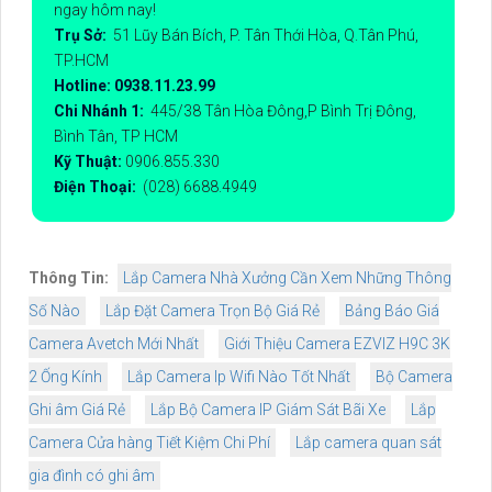
ngay hôm nay!
Trụ Sở:
51 Lũy Bán Bích, P. Tân Thới Hòa, Q.Tân Phú,
TP.HCM
Hotline: 0938.11.23.99
Chi Nhánh 1:
445/38 Tân Hòa Đông,P Bình Trị Đông,
Bình Tân, TP HCM
Kỹ Thuật:
0906.855.330
Điện Thoại:
(028) 6688.4949
Thông Tin:
Lắp Camera Nhà Xưởng Cần Xem Những Thông
Số Nào
Lắp Đặt Camera Trọn Bộ Giá Rẻ
Bảng Báo Giá
Camera Avetch Mới Nhất
Giới Thiệu Camera EZVIZ H9C 3K
2 Ống Kính
Lắp Camera Ip Wifi Nào Tốt Nhất
Bộ Camera
Ghi âm Giá Rẻ
Lắp Bộ Camera IP Giám Sát Bãi Xe
Lắp
Camera Cửa hàng Tiết Kiệm Chi Phí
Lắp camera quan sát
gia đình có ghi âm