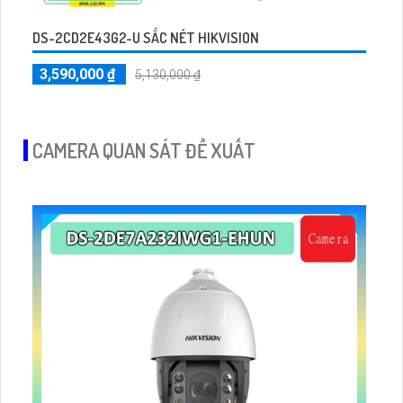
DS-2CD2E43G2-U SẮC NÉT HIKVISION
3,590,000 ₫
5,130,000 ₫
CAMERA QUAN SÁT ĐỀ XUẤT