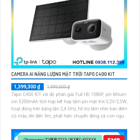
CAMERA AI NĂNG LƯỢNG MẶT TRỜI TAPO C400 KIT
1,399,300 ₫
1,999,000 ₫
Tapo C400 KIT với độ phân giải Full HD 1080P, pin lithium-
ion 5200mAh tích hợp kết hợp tấm pin mặt trời 5,2V/2,5W,
hoạt động trên băng tần 2,4 GHz, hỗ trợ tầm nhìn ban đêm
có màu lên đến 9m, phát hiện chuyển động và con người
bằng AI, đồng thời lưu trữ dữ liệu qua thẻ microSD lên đến
512GB