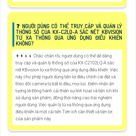
️❓ NGƯỜI DÙNG CÓ THỂ TRUY CẬP VÀ QUẢN LÝ
THÔNG SỐ CỦA KX-C2LQ-A SẮC NÉT KBVISION
TỪ XA THÔNG QUA ỨNG DỤNG ĐIỀU KHIỂN
KHÔNG?
👩‍👩‍👦‍👦 Chắc chắn rồi, người dùng có thể dễ dàng
truy cập và quản lý thông số của KX-C2102LQ-A sắc
nét KBvision từ xa thông qua ứng dụng điều khiển. Việc
này cho phép người dùng tiện lợi điều chỉnh cài đặt và
theo dõi camera từ bất kì đâu, mọi lúc. Điểm nhấn ấn
tượng là Đồng hành cải thiện sự linh hoạt và tiện ích khi
sử dụng sản phẩm, đồng thời nâng cao trải nghiệm
người dùng. Việc quản lý từ xa thông qua ứng dụng
điều khiển là một cải tiến Tiên ích cần thiết và tiện lợi
của sản phẩm này.