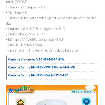
nhiễu (2D-DNR).
• Tầm xa hồng ngoại: 40m
• Tích hợp MIC
• Thiết kế đế lắp đặt nhanh giúp tiết kiệm thời gian và chi phí lắp
đặt
• Ống kính cố định 3.6mm (góc nhìn 84°)
• Chuẩn chống nước IP67
• Điện áp DC12V±30%, công suất <2.9W
• Chất liệu kim loại+nhựa
Top sản phẩm Thu Âm khác đang được bán chạy:
Camera Visioncop VSC-IP0240RA-PSL
Camera Dahua DH-IPC-HFW1230V-A-I4-B-VN
Camera Dahua DH-IPC-HDW2449T-S-LED