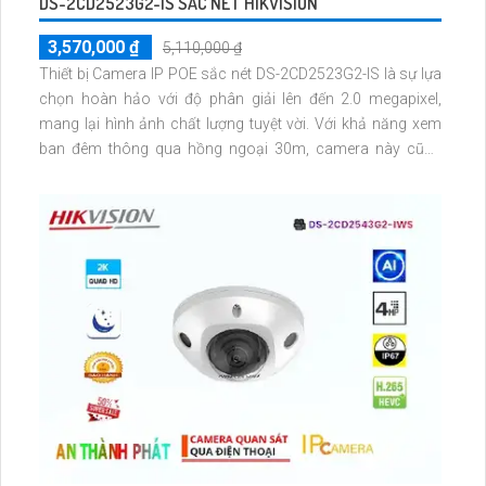
DS-2CD2523G2-IS SẮC NÉT HIKVISION
3,570,000 ₫
5,110,000 ₫
Thiết bị Camera IP POE sắc nét DS-2CD2523G2-IS là sự lựa
chọn hoàn hảo với độ phân giải lên đến 2.0 megapixel,
mang lại hình ảnh chất lượng tuyệt vời. Với khả năng xem
ban đêm thông qua hồng ngoại 30m, camera này cũng
được trang bị công nghệ IP POE, giúp truyền tải dữ liệu một
cách ổn định và không giảm chất lượng