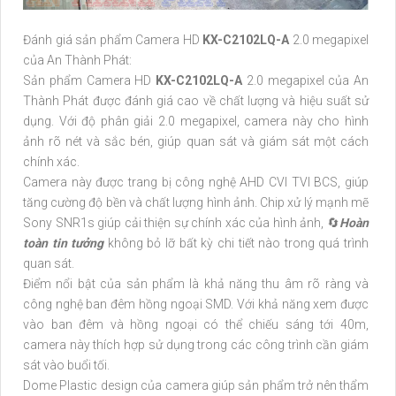
Đánh giá sản phẩm Camera HD
KX-C2102LQ-A
2.0 megapixel
của An Thành Phát:
Sản phẩm Camera HD
KX-C2102LQ-A
2.0 megapixel của An
Thành Phát được đánh giá cao về chất lượng và hiệu suất sử
dụng. Với độ phân giải 2.0 megapixel, camera này cho hình
ảnh rõ nét và sắc bén, giúp quan sát và giám sát một cách
chính xác.
Camera này được trang bị công nghệ AHD CVI TVI BCS, giúp
tăng cường độ bền và chất lượng hình ảnh. Chip xử lý mạnh mẽ
Sony SNR1s giúp cải thiện sự chính xác của hình ảnh, 🔄
Hoàn
toàn tin tưởng
không bỏ lỡ bất kỳ chi tiết nào trong quá trình
quan sát.
Điểm nổi bật của sản phẩm là khả năng thu âm rõ ràng và
công nghệ ban đêm hồng ngoại SMD. Với khả năng xem được
vào ban đêm và hồng ngoại có thể chiếu sáng tới 40m,
camera này thích hợp sử dụng trong các công trình cần giám
sát vào buổi tối.
Dome Plastic design của camera giúp sản phẩm trở nên thẩm