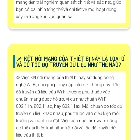
mang đến trải nghiệm quan sát chi tiết và sắc nét, giúp
bạn có cái nhìn tổng thể và chi tiết về mọi hoạt động
xảy ra trong khu vực quan sát.
📌 KẾT NỐI MẠNG CỦA THIẾT BỊ NÀY LÀ LOẠI GÌ
VÀ CÓ TỐC ĐỘ TRUYỀN DỮ LIỆU NHƯ THẾ NÀO?
💠 Việc kết nối mạng của thiết bị này sử dụng công
nghệ Wi-Fi, cho phép truy cập internet không dây. Tốc
độ truyền dữ liệu của Wi-Fi thường phụ thuộc vào
chuẩn mạng được hỗ trợ, ví dụ như chuẩn Wi-Fi
802.11n, 802.11ac, hay 802.11ax. Mỗi chuẩn có tốc độ
truyền dữ liệu khác nhau, phụ thuộc vào điều kiện môi
trường và cách cài đặt. Việc cập nhật firmware cũng
có thể cải thiện khả năng kết nối và tốc độ truyền dữ
liệu của thiết bị.