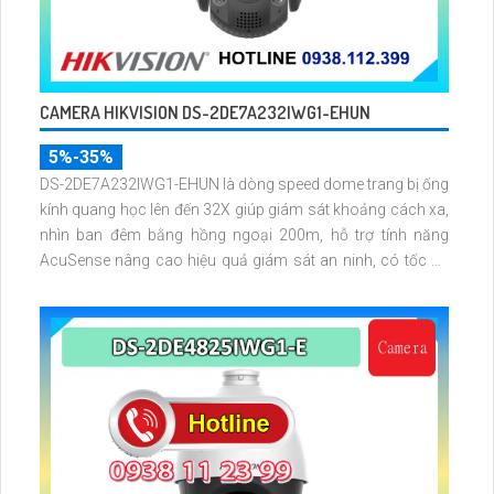
CAMERA HIKVISION DS-2DE7A232IWG1-EHUN
5%-35%
DS-2DE7A232IWG1-EHUN là dòng speed dome trang bị ống
kính quang học lên đến 32X giúp giám sát khoảng cách xa,
nhìn ban đêm bằng hồng ngoại 200m, hỗ trợ tính năng
AcuSense nâng cao hiệu quả giám sát an ninh, có tốc độ
lấy nét cao nhờ công nghệ Self-learning