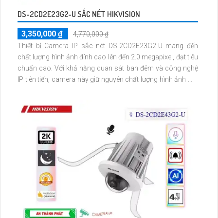
DS-2CD2E23G2-U SẮC NÉT HIKVISION
3,350,000 ₫
4,770,000 ₫
Thiết bị Camera IP sắc nét DS-2CD2E23G2-U mang đến
chất lượng hình ảnh đỉnh cao lên đến 2.0 megapixel, đạt tiêu
chuẩn cao. Với khả năng quan sát ban đêm và công nghệ
IP tiên tiến, camera này giữ nguyên chất lượng hình ảnh mà
không bị suy giảm. Hồng ngoại EXIR cho khả năng quan
sát trong bóng tối