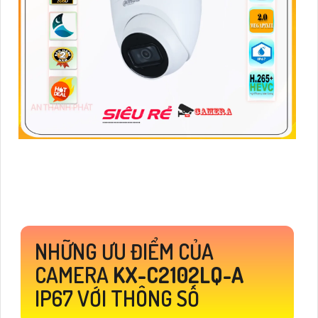
NHỮNG ƯU ĐIỂM CỦA
CAMERA
KX-C2102LQ-A
IP67 VỚI THÔNG SỐ