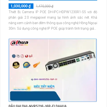
1,030,000 ₫
1,470,000 ₫
Thiết Bị Camera IP POE DH-IPC-HDPW1230R1-S5 với độ
phân giải 2.0 megapixel mang lại hình ảnh sắc nét. Khả
năng xem cảnh ban đêm thông qua công nghệ Hồng Ngoại
30m. Sử dụng công nghệ IP POE giúp tránh tình trạng giảm
chất lượng truyền tải
ĐẦU GHI DHI-NVR5216-16P-EI DAHUA