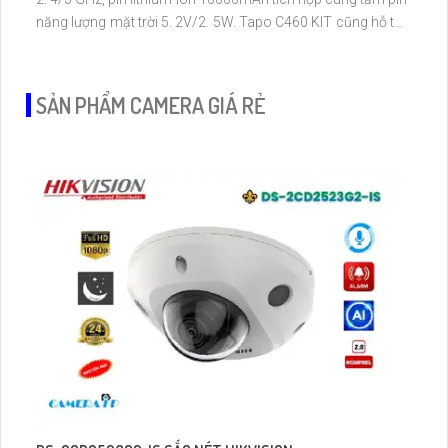
năng lượng mặt trời 5. 2V/2. 5W. Tapo C460 KIT cũng hỗ trợ
quan sát ban đêm màu với cảm biến Starlight, tầm nhìn lên
đến 15 m
SẢN PHẨM CAMERA GIÁ RẺ