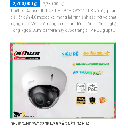
2,260,000 ₫
3,230,000 ₫
Thiết bị Camera IP POE DH-IPC-HDW2441T-S với độ phân
giải lên đến 4.0 megapixel mang lại hình ảnh sắc nét và chất
lượng cao. Với khả năng xem ban đêm bằng công nghệ
Hồng Ngoại 30m, camera này được trang bị IP POE giúp tiết
kiệm năng lượng mà vẫn duy trì chất lượng hình ảnh
DH-IPC-HDPW1230R1-S5 SẮC NÉT DAHUA