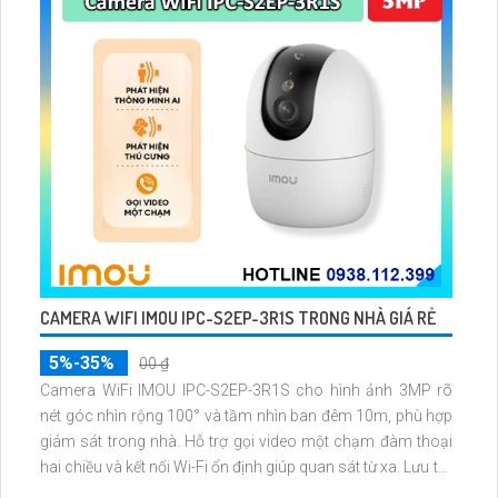
CAMERA WIFI IMOU IPC-S2EP-3R1S TRONG NHÀ GIÁ RẺ
5%-35%
00 ₫
Camera WiFi IMOU IPC-S2EP-3R1S cho hình ảnh 3MP rõ
nét góc nhìn rộng 100° và tầm nhìn ban đêm 10m, phù hợp
giám sát trong nhà. Hỗ trợ gọi video một chạm đàm thoại
hai chiều và kết nối Wi-Fi ổn định giúp quan sát từ xa. Lưu trữ
linh hoạt qua thẻ microSD tối đa 256GB hoặc lưu đám mây