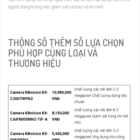
người dùng trong việc giám sát và bảo vệ an ninh.
THÔNG SỐ THÊM SỐ LỰA CHỌN
PHÙ HỢP CÙNG LOẠI VÀ
THƯƠNG HIỆU
chất lượng sắc nét đến 2.0
Camera KBvision KX-
10,980,000
megapixel Chất lượng đúng tiêu
C2007IRPN2
VNĐ
chuẩn
chất lượng sắc nét đến 8.0
Camera KBvision KX-
8,150,000
megapixel Giám sát từng chi tiết
CAiF8005MN2-TiF-A
VNĐ
nhỏ
chất lượng sắc nét đến 5.0
Camera KBvision KX-
5,365,000
megapixel Ứng dụng cho công
E0505FN2
VNĐ