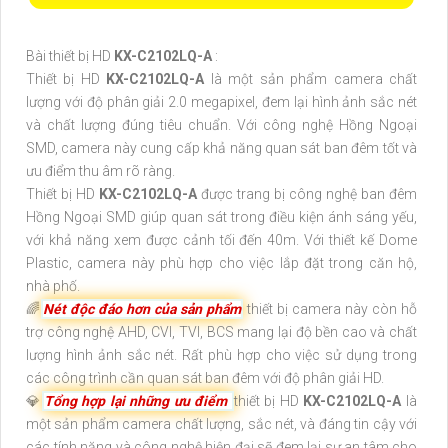
Bài thiết bị HD
KX-C2102LQ-A
:
Thiết bị HD
KX-C2102LQ-A
là một sản phẩm camera chất
lượng với độ phân giải 2.0 megapixel, đem lại hình ảnh sắc nét
và chất lượng đúng tiêu chuẩn. Với công nghệ Hồng Ngoại
SMD, camera này cung cấp khả năng quan sát ban đêm tốt và
ưu điểm thu âm rõ ràng.
Thiết bị HD
KX-C2102LQ-A
được trang bị công nghệ ban đêm
Hồng Ngoại SMD giúp quan sát trong điều kiện ánh sáng yếu,
với khả năng xem được cảnh tối đến 40m. Với thiết kế Dome
Plastic, camera này phù hợp cho việc lắp đặt trong căn hộ,
nhà phố.
🌈
Nét độc đáo hơn của sản phẩm
thiết bị camera này còn hỗ
trợ công nghệ AHD, CVI, TVI, BCS mang lại độ bền cao và chất
lượng hình ảnh sắc nét. Rất phù hợp cho việc sử dụng trong
các công trình cần quan sát ban đêm với độ phân giải HD.
💎
Tổng hợp lại những ưu điểm
thiết bị HD
KX-C2102LQ-A
là
một sản phẩm camera chất lượng, sắc nét, và đáng tin cậy với
các tính năng và công nghệ hiện đại sẽ đem lại sự an tâm cho