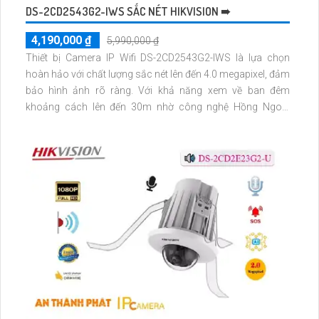
DS-2CD2543G2-IWS SẮC NÉT HIKVISION ➠
4,190,000 ₫
5,990,000 ₫
Thiết bị Camera IP Wifi DS-2CD2543G2-IWS là lựa chọn
hoàn hảo với chất lượng sắc nét lên đến 4.0 megapixel, đảm
bảo hình ảnh rõ ràng. Với khả năng xem về ban đêm
khoảng cách lên đến 30m nhờ công nghệ Hồng Ngoại
thông minh. Tích hợp công nghệ IP Wifi cho kết nối ổn định
và tiết kiệm