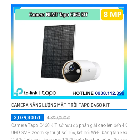
dễ lắp đặt cho gia đình và văn phòng nhỏ.
CAMERA NĂNG LƯỢNG MẶT TRỜI TAPO C460 KIT
3,079,300 ₫
4,399,000 ₫
Camera Tapo C460 KIT sở hữu độ phân giải cao lên đến 4K
UHD 8MP, zoom kỹ thuật số 16×, kết nối Wi-Fi băng tần kép
2. 4/5 GHz, pin lithium-ion 10000mAh tích hợp cùng tấm pin