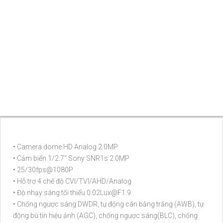
• Camera dome HD Analog 2.0MP
• Cảm biến 1/2.7" Sony SNR1s 2.0MP
• 25/30fps@1080P
• Hỗ trợ 4 chế độ CVI/TVI/AHD/Analog
• Độ nhạy sáng tối thiểu 0.02Lux@F1.9
• Chống ngược sáng DWDR, tự động cân bằng trắng (AWB), tự
động bù tín hiệu ảnh (AGC), chống ngược sáng(BLC), chống