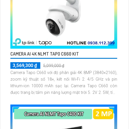
CAMERA AI 4K NLMT TAPO C660 KIT
3,569,300 ₫
5,099,000 ₫
Camera Tapo C660 với độ phân giải 4K 8MP (3840×2160),
zoom kỹ thuật số 18×, kết nối Wi-Fi 2. 4/5 GHz và pin
lithium-ion 10000 mAh sạc lại. Camera Tapo C660 còn
được trang bị tấm pin năng lượng mặt trời 5. 2V 2. 5W, tích
hợp AI phát hiện người, thú cưng, phương tiện, lưu trữ thẻ
microSD tối đa 512 GB