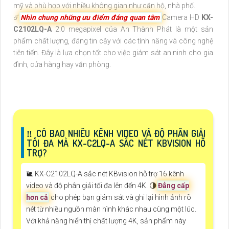
mỹ và phù hợp với nhiều không gian như căn hộ, nhà phố.
☄️
Nhìn chung những ưu điểm đáng quan tâm
Camera HD
KX-
C2102LQ-A
2.0 megapixel của An Thành Phát là một sản
phẩm chất lượng, đáng tin cậy với các tính năng và công nghệ
tiên tiến. Đây là lựa chọn tốt cho việc giám sát an ninh cho gia
đình, cửa hàng hay văn phòng.
‼️ CÓ BAO NHIÊU KÊNH VIDEO VÀ ĐỘ PHÂN GIẢI
TỐI ĐA MÀ KX-C2LQ-A SẮC NÉT KBVISION HỖ
TRỢ?
🐌 KX-C2102LQ-A sắc nét KBvision hỗ trợ 16 kênh
video và độ phân giải tối đa lên đến 4K. 🌗
Đẳng cấp
hơn cả
cho phép bạn giám sát và ghi lại hình ảnh rõ
nét từ nhiều nguồn màn hình khác nhau cùng một lúc.
Với khả năng hiển thị chất lượng 4K, sản phẩm này