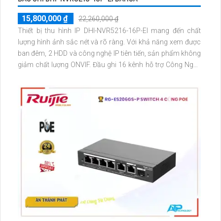
15,800,000 ₫
22,260,000 ₫
Thiết bị thu hình IP DHI-NVR5216-16P-EI mang đến chất
lượng hình ảnh sắc nét và rõ ràng. Với khả năng xem được
ban đêm, 2 HDD và công nghệ IP tiên tiến, sản phẩm không
giảm chất lượng ONVIF. Đầu ghi 16 kênh hỗ trợ Công Nghệ
AI, phù hợp cho các công trình lớn. Vượt trội với khả năng
ghi hình sắc nét và đáng tin cậy, thiết bị này là sự lựa chọn
hoàn hảo cho nhu cầu an ninh của bạn