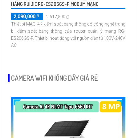
HÃNG RUIJIE RG-ES206GS-P MODUM MẠNG
2,090,000 ?
2,612,500 ₫
Thiết bị MAC: 4K kiểm soát băng thông có công nghệ trang
bị kiểm soát băng thông của router quản lý mạng RG-
ES206GS-P. Thiết bị hoạt động với nguồn điện từ 100V-240V
AC.
CAMERA WIFI KHÔNG DÂY GIÁ RẺ