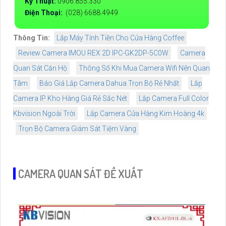
Kỹ Thuật:
0906.855.330
Điện Thoại:
(028) 6688.4949
Thông Tin:
Lắp Máy Tính Tiền Cho Cửa Hàng Coffee
Review Camera IMOU REX 2D IPC-GK2DP-5C0W
Camera
Quan Sát Căn Hộ
Thông Số Khi Mua Camera Wifi Nên Quan
Tâm
Báo Giá Lắp Camera Dahua Trọn Bộ Rẻ Nhất
Lắp
Camera IP Kho Hàng Giá Rẻ Sắc Nét
Lắp Camera Full Color
Kbvision Ngoài Trời
Lắp Camera Cửa Hàng Kim Hoàng 4k
Trọn Bộ Camera Giám Sát Tiệm Vàng
CAMERA QUAN SÁT ĐỀ XUẤT