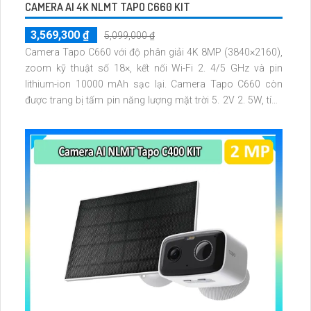
CAMERA AI 4K NLMT TAPO C660 KIT
3,569,300 ₫
5,099,000 ₫
Camera Tapo C660 với độ phân giải 4K 8MP (3840×2160),
zoom kỹ thuật số 18×, kết nối Wi-Fi 2. 4/5 GHz và pin
lithium-ion 10000 mAh sạc lại. Camera Tapo C660 còn
được trang bị tấm pin năng lượng mặt trời 5. 2V 2. 5W, tích
hợp AI phát hiện người, thú cưng, phương tiện, lưu trữ thẻ
microSD tối đa 512 GB