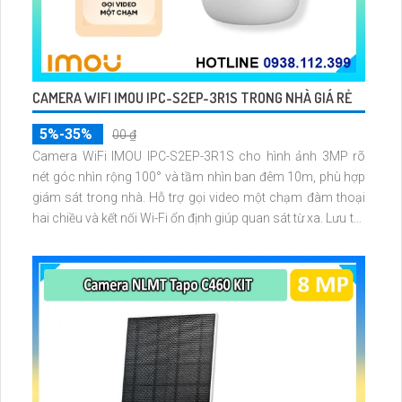
CAMERA WIFI IMOU IPC-S2EP-3R1S TRONG NHÀ GIÁ RẺ
5%-35%
00 ₫
Camera WiFi IMOU IPC-S2EP-3R1S cho hình ảnh 3MP rõ
nét góc nhìn rộng 100° và tầm nhìn ban đêm 10m, phù hợp
giám sát trong nhà. Hỗ trợ gọi video một chạm đàm thoại
hai chiều và kết nối Wi-Fi ổn định giúp quan sát từ xa. Lưu trữ
linh hoạt qua thẻ microSD tối đa 256GB hoặc lưu đám mây
dễ lắp đặt cho gia đình và văn phòng nhỏ.