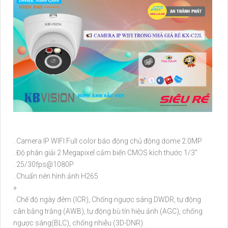
. Camera IP WIFI Full color báo động chủ động dome 2.0MP
. Độ phân giải 2 Megapixel cảm biến CMOS kích thước 1/3”
. 25/30fps@1080P
. Chuẩn nén hình ảnh H265
+
. Chế độ ngày đêm (ICR), Chống ngược sáng DWDR, tự động
cân bằng trắng (AWB), tự động bù tín hiệu ảnh (AGC), chống
ngược sáng(BLC), chống nhiễu (3D-DNR).