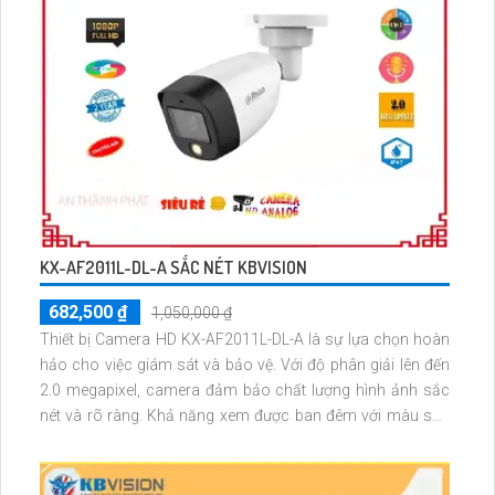
KX-AF2011L-DL-A SẮC NÉT KBVISION
682,500 ₫
1,050,000 ₫
Thiết bị Camera HD KX-AF2011L-DL-A là sự lựa chọn hoàn
hảo cho việc giám sát và bảo vệ. Với độ phân giải lên đến
2.0 megapixel, camera đảm bảo chất lượng hình ảnh sắc
nét và rõ ràng. Khả năng xem được ban đêm với màu sắc
trung thực trong khoảng cách 20m, giúp bạn tiết kiệm và
hiệu quả