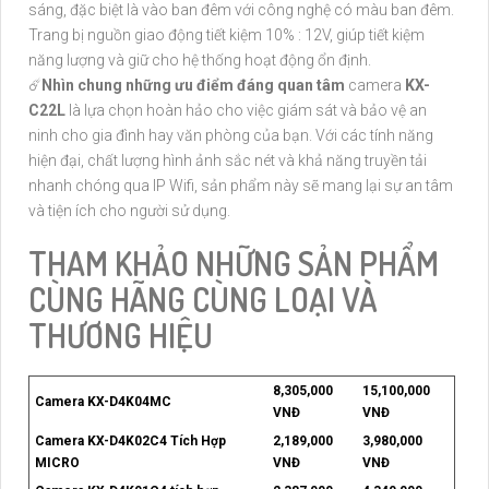
sáng, đặc biệt là vào ban đêm với công nghệ có màu ban đêm.
Trang bị nguồn giao động tiết kiệm 10% : 12V, giúp tiết kiệm
năng lượng và giữ cho hệ thống hoạt động ổn định.
☄️
Nhìn chung những ưu điểm đáng quan tâm
camera
KX-
C22L
là lựa chọn hoàn hảo cho việc giám sát và bảo vệ an
ninh cho gia đình hay văn phòng của bạn. Với các tính năng
hiện đại, chất lượng hình ảnh sắc nét và khả năng truyền tải
nhanh chóng qua IP Wifi, sản phẩm này sẽ mang lại sự an tâm
và tiện ích cho người sử dụng.
THAM KHẢO NHỮNG SẢN PHẨM
CÙNG HÃNG CÙNG LOẠI VÀ
THƯƠNG HIỆU
8,305,000
15,100,000
Camera KX-D4K04MC
VNĐ
VNĐ
Camera KX-D4K02C4 Tích Hợp
2,189,000
3,980,000
MICRO
VNĐ
VNĐ