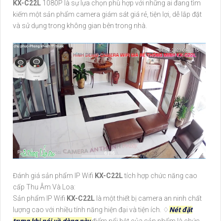
KX-C22L
1080P là sự lựa chọn phù hợp với những ai đang tìm
kiếm một sản phẩm camera giám sát giá rẻ, tiện lợi, dễ lắp đặt
và sử dụng trong không gian bên trong nhà.
Đánh giá sản phẩm IP Wifi
KX-C22L
tích hợp chức năng cao
cấp Thu Âm Và Loa:
Sản phẩm IP Wifi
KX-C22L
là một thiết bị camera an ninh chất
lượng cao với nhiều tính năng hiện đại và tiện ích. ♢
Nét đặt
trưng khi nói về dòng này
điểm nổi bật của sản phẩm là chức