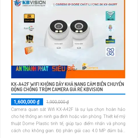
KX-A42F WIFI KHÔNG DÂY KHẢ NANG CẢM BIẾN CHUYỂN
ĐỘNG CHỐNG TRỘM CAMERA GIÁ RẺ KBVISION
1,600,000 ₫
1,900,000 ₫
Camera quan sát Wifi KX-A42F là sự lựa chọn hoàn hảo
cho hệ thống an ninh gia đình hoặc văn phòng. Thiết kế mỹ
thuật Dome Plastic tinh tế, giúp tạo điểm nhấn và phong
cách cho không gian. Độ phân giải cao 4.0 MP đảm bảo
hình ảnh sắc nét, chi tiết