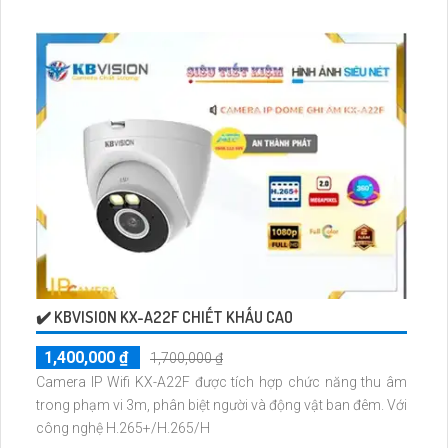
lý hình ảnh tốt trong điều kiện thiếu sáng. Chức năng màu
ban đêm giúp quan sát rõ ràng, khe thẻ nhớ cho phép lưu
trữ dữ liệu một cách tiện lợi
✔️ KBVISION KX-A22F CHIẾT KHẤU CAO
1,400,000 ₫
1,700,000 ₫
Camera IP Wifi KX-A22F được tích hợp chức năng thu âm
trong phạm vi 3m, phân biệt người và động vật ban đêm. Với
công nghệ H.265+/H.265/H