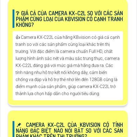
❔ GIÁ CẢ CỦA CAMERA KX-C2L SO VỚI CÁC SẢN
PHẨM CÙNG LOẠI CỦA KBVISION CÓ CẠNH TRANH
KHÔNG?
👍 Camera KX-C22L của hãng KBvision có giá cả cạnh
tranh so với các sản phẩm cùng loại khác trên thị
trường. Với đặc điểm là camera chuẩn Full HD, chất
lượng hình ảnh sắc nét và màu sắc trung thực, camera
KX-C22L đáng giá với mức giá mà hãng đưa ra. Các
tính năng như hỗ trợ kết nối không dây, cảm biến
chống va đập và hỗ trợ thẻ nhớ lên đến 128GB cũng là
điểm mạnh của sản phẩm, giúp camera KX-C22L trở
thành lựa chọn hấp dẫn cho người tiêu dùng.
📌 CAMERA KX-C2L CỦA KBVISION CÓ TÍNH
NĂNG ĐẶC BIỆT NÀO NỔI BẬT SO VỚI CÁC SẢN
PHẨM KHÁC TRÊN THỊ TRƯỜNG?