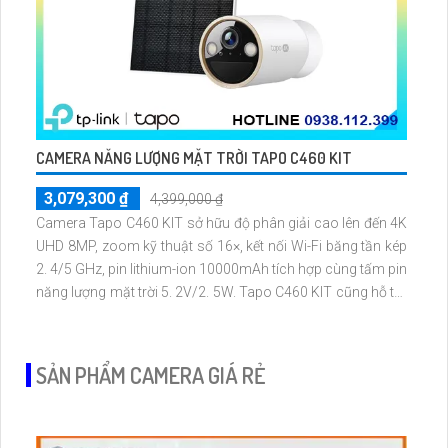
CAMERA NĂNG LƯỢNG MẶT TRỜI TAPO C460 KIT
3,079,300 ₫
4,399,000 ₫
Camera Tapo C460 KIT sở hữu độ phân giải cao lên đến 4K
UHD 8MP, zoom kỹ thuật số 16×, kết nối Wi-Fi băng tần kép
2. 4/5 GHz, pin lithium-ion 10000mAh tích hợp cùng tấm pin
năng lượng mặt trời 5. 2V/2. 5W. Tapo C460 KIT cũng hỗ trợ
quan sát ban đêm màu với cảm biến Starlight, tầm nhìn lên
đến 15 m
SẢN PHẨM CAMERA GIÁ RẺ