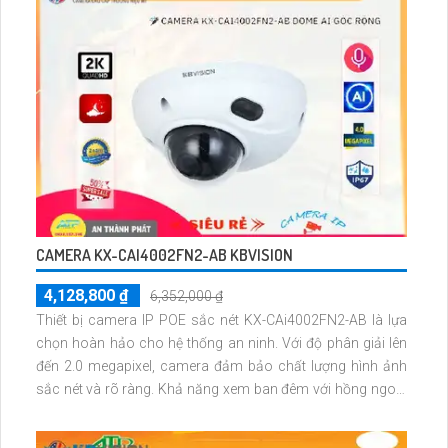
CAMERA KX-CAI4002FN2-AB KBVISION
4,128,800 ₫
6,352,000 ₫
Thiết bị camera IP POE sắc nét KX-CAi4002FN2-AB là lựa
chọn hoàn hảo cho hệ thống an ninh. Với độ phân giải lên
đến 2.0 megapixel, camera đảm bảo chất lượng hình ảnh
sắc nét và rõ ràng. Khả năng xem ban đêm với hồng ngoại
30m giúp quan sát hiệu quả 24/7