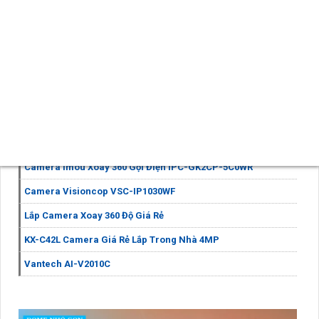
giúp tái tạo hình ảnh sắc nét, chi tiết và màu sắc trung thực
ngay cả khi ánh sáng yếu. 🎁
Với Những Trang bị cao cấp
đồng nghĩa với việc người dùng sẽ có trải nghiệm giám sát hiệu
quả và chất lượng hơn.
- Với sự kết hợp giữa chức năng thu âm, loa cao cấp, công
nghệ màu ban đêm và xử lý hình ảnh CMOS, Camera An Ninh
KX-C22L
của An Thành Phát đáng để lựa chọn để bảo vệ và
giám sát không gian sống và làm việc của bạn.
Đề xuất các sản phẩm Thu Âm Và Loa đang bán chạy
Camera Imou Xoay 360 Gọi Điện IPC-GK2CP-5C0WR
Camera Visioncop VSC-IP1030WF
Lắp Camera Xoay 360 Độ Giá Rẻ
KX-C42L Camera Giá Rẻ Lắp Trong Nhà 4MP
Vantech AI-V2010C