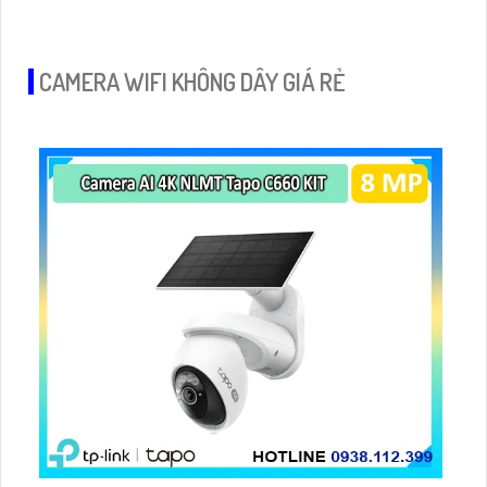
Được trang bị công nghệ AHD, CVI, TVI, BCS độ bền cao
hơn, giúp tăng cường hiệu suất giám sát
CAMERA WIFI KHÔNG DÂY GIÁ RẺ