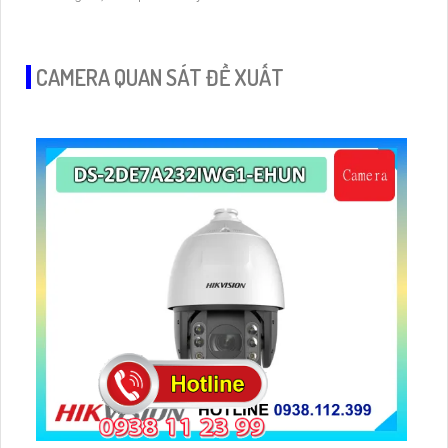
sắc nét, độ phân giải 2.0 megapixel, công nghệ thiếu sáng
Full Color và khả năng giám sát ban đêm hiệu quả đem đến
trải nghiệm giám sát chất lượng
CAMERA QUAN SÁT ĐỀ XUẤT