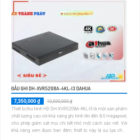
trữ dữ liệu lên tới 1 HDD, việc mở rộng và tăng cường hệ
thống giám sát dễ dàng hơn bao giờ hết
ĐẦU GHI DH-XVR5208A-4KL-I3 DAHUA
7,350,000 ₫
10,500,000 ₫
Thiết bị thu hình HD DH-XVR5208A-4KL-I3 là một sản phẩm
chất lượng cao với khả năng ghi hình lên đến 8.0 megapixel,
cho phép giám sát mọi chi tiết nhỏ một cách sắc nét. Với
khả năng xem được ban đêm, thiết bị này là sự lựa chọn
hoàn hảo để bảo vệ an ninh cho các kho hàng, nhà xưởng.