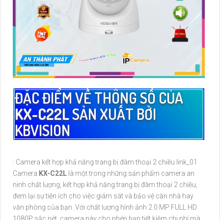
ĐẶC ĐIỂM VỀ THÔNG SỐ CỦA
KX-C22L
SẢN XUẤT BỞI
KBVISION
: Camera kết hợp khả năng trang bị đàm thoại 2 chiều link_01
Camera
KX-C22L
là một trong những sản phẩm camera an
ninh chất lượng, kết hợp khả năng trang bị đàm thoại 2 chiều,
đem lại sự tiện ích cho việc giám sát và bảo vệ căn nhà hay
văn phòng của bạn. Với chất lượng hình ảnh 2.0 MP FULL HD
1080P sắc nét, camera này cho phép bạn tiết kiệm chi phí mà