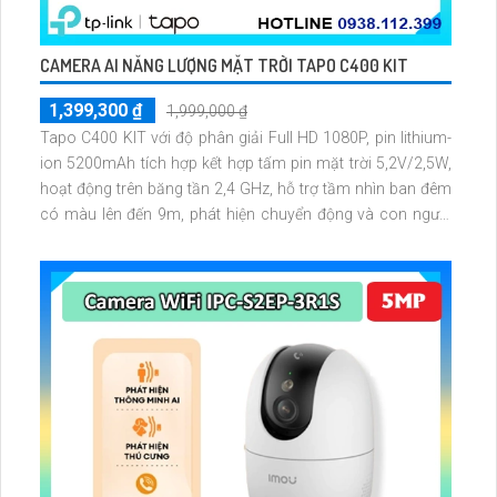
CAMERA AI NĂNG LƯỢNG MẶT TRỜI TAPO C400 KIT
1,399,300 ₫
1,999,000 ₫
Tapo C400 KIT với độ phân giải Full HD 1080P, pin lithium-
ion 5200mAh tích hợp kết hợp tấm pin mặt trời 5,2V/2,5W,
hoạt động trên băng tần 2,4 GHz, hỗ trợ tầm nhìn ban đêm
có màu lên đến 9m, phát hiện chuyển động và con người
bằng AI, đồng thời lưu trữ dữ liệu qua thẻ microSD lên đến
512GB