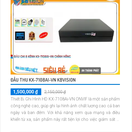
ĐẦU THU KX-7108AI-VN KBVISION
1,500,000 ₫
2,150,000 ₫
Thiết Bị Ghi Hình HD KX-7108Ai-VN ONVIF là một sản phẩm
công nghệ cao, giúp ghi lại hình ảnh chất lượng cao cả ban
ngày và ban đêm. Với khả năng xem qua mạng và điều
khiển từ xa, sản phẩm này rất tiện lợi cho việc giám sát từ
xa. Đặc biệt, với khả năng nâng cấp số lượng camera và lưu