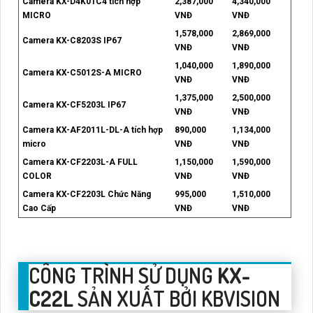
Camera KX-D4K01C4 tích hợp
2,387,000
4,340,000
MICRO
VNĐ
VNĐ
1,578,000
2,869,000
Camera KX-C8203S IP67
VNĐ
VNĐ
1,040,000
1,890,000
Camera KX-C5012S-A MICRO
VNĐ
VNĐ
1,375,000
2,500,000
Camera KX-CF5203L IP67
VNĐ
VNĐ
Camera KX-AF2011L-DL-A tích hợp
890,000
1,134,000
micro
VNĐ
VNĐ
Camera KX-CF2203L-A FULL
1,150,000
1,590,000
COLOR
VNĐ
VNĐ
Camera KX-CF2203L Chức Năng
995,000
1,510,000
Cao Cấp
VNĐ
VNĐ
CÔNG TRÌNH SỬ DỤNG
KX-
C22L
SẢN XUẤT BỞI KBVISION