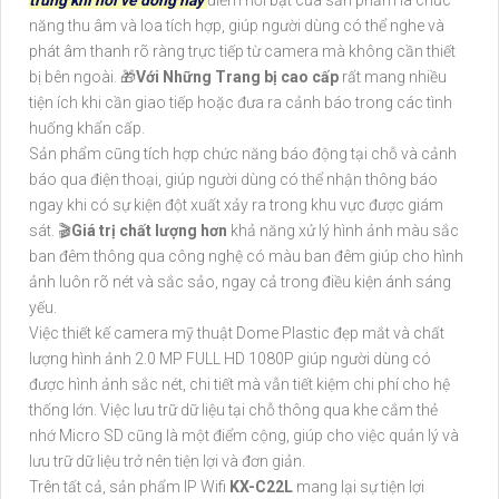
năng thu âm và loa tích hợp, giúp người dùng có thể nghe và
phát âm thanh rõ ràng trực tiếp từ camera mà không cần thiết
bị bên ngoài. 🎁
Với Những Trang bị cao cấp
rất mang nhiều
tiện ích khi cần giao tiếp hoặc đưa ra cảnh báo trong các tình
huống khẩn cấp.
Sản phẩm cũng tích hợp chức năng báo động tại chỗ và cảnh
báo qua điện thoại, giúp người dùng có thể nhận thông báo
ngay khi có sự kiện đột xuất xảy ra trong khu vực được giám
sát. 🎬
Giá trị chất lượng hơn
khả năng xử lý hình ảnh màu sắc
ban đêm thông qua công nghệ có màu ban đêm giúp cho hình
ảnh luôn rõ nét và sắc sảo, ngay cả trong điều kiện ánh sáng
yếu.
Việc thiết kế camera mỹ thuật Dome Plastic đẹp mắt và chất
lượng hình ảnh 2.0 MP FULL HD 1080P giúp người dùng có
được hình ảnh sắc nét, chi tiết mà vẫn tiết kiệm chi phí cho hệ
thống lớn. Việc lưu trữ dữ liệu tại chỗ thông qua khe cắm thẻ
nhớ Micro SD cũng là một điểm cộng, giúp cho việc quản lý và
lưu trữ dữ liệu trở nên tiện lợi và đơn giản.
Trên tất cả, sản phẩm IP Wifi
KX-C22L
mang lại sự tiện lợi