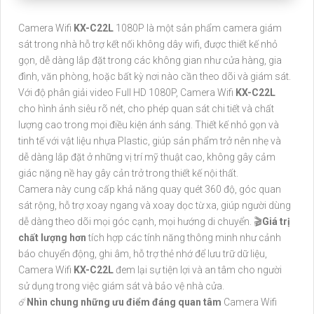
Camera Wifi
KX-C22L
1080P là một sản phẩm camera giám
sát trong nhà hỗ trợ kết nối không dây wifi, được thiết kế nhỏ
gọn, dễ dàng lắp đặt trong các không gian như cửa hàng, gia
đình, văn phòng, hoặc bất kỳ nơi nào cần theo dõi và giám sát.
Với độ phân giải video Full HD 1080P, Camera Wifi
KX-C22L
cho hình ảnh siêu rõ nét, cho phép quan sát chi tiết và chất
lượng cao trong mọi điều kiện ánh sáng. Thiết kế nhỏ gọn và
tinh tế với vật liệu nhựa Plastic, giúp sản phẩm trở nên nhẹ và
dễ dàng lắp đặt ở những vị trí mỹ thuật cao, không gây cảm
giác nặng nề hay gây cản trở trong thiết kế nội thất.
Camera này cung cấp khả năng quay quét 360 độ, góc quan
sát rộng, hỗ trợ xoay ngang và xoay dọc từ xa, giúp người dùng
dễ dàng theo dõi mọi góc cạnh, mọi hướng di chuyển. 🎬
Giá trị
chất lượng hơn
tích hợp các tính năng thông minh như cảnh
báo chuyển động, ghi âm, hỗ trợ thẻ nhớ để lưu trữ dữ liệu,
Camera Wifi
KX-C22L
đem lại sự tiện lợi và an tâm cho người
sử dụng trong việc giám sát và bảo vệ nhà cửa.
☄️
Nhìn chung những ưu điểm đáng quan tâm
Camera Wifi