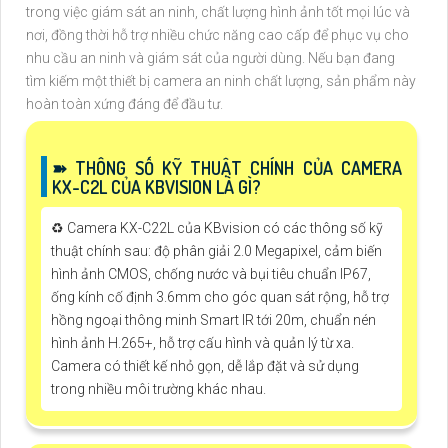
trong việc giám sát an ninh, chất lượng hình ảnh tốt mọi lúc và
nơi, đồng thời hỗ trợ nhiều chức năng cao cấp để phục vụ cho
nhu cầu an ninh và giám sát của người dùng. Nếu bạn đang
tìm kiếm một thiết bị camera an ninh chất lượng, sản phẩm này
hoàn toàn xứng đáng để đầu tư.
➽ THÔNG SỐ KỸ THUẬT CHÍNH CỦA CAMERA
KX-C2L CỦA KBVISION LÀ GÌ?
♻️ Camera KX-C22L của KBvision có các thông số kỹ
thuật chính sau: độ phân giải 2.0 Megapixel, cảm biến
hình ảnh CMOS, chống nước và bụi tiêu chuẩn IP67,
ống kính cố định 3.6mm cho góc quan sát rộng, hỗ trợ
hồng ngoại thông minh Smart IR tới 20m, chuẩn nén
hình ảnh H.265+, hỗ trợ cấu hình và quản lý từ xa.
Camera có thiết kế nhỏ gọn, dễ lắp đặt và sử dụng
trong nhiều môi trường khác nhau.