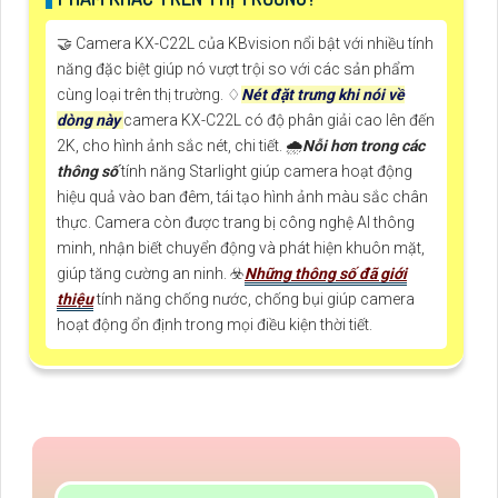
🤝 Camera KX-C22L của KBvision nổi bật với nhiều tính
năng đặc biệt giúp nó vượt trội so với các sản phẩm
cùng loại trên thị trường. ♢
Nét đặt trưng khi nói về
dòng này
camera KX-C22L có độ phân giải cao lên đến
2K, cho hình ảnh sắc nét, chi tiết. 🌧️
Nỗi hơn trong các
thông số
tính năng Starlight giúp camera hoạt động
hiệu quả vào ban đêm, tái tạo hình ảnh màu sắc chân
thực. Camera còn được trang bị công nghệ AI thông
minh, nhận biết chuyển động và phát hiện khuôn mặt,
giúp tăng cường an ninh. ☣️
Những thông số đã giới
thiệu
tính năng chống nước, chống bụi giúp camera
hoạt động ổn định trong mọi điều kiện thời tiết.