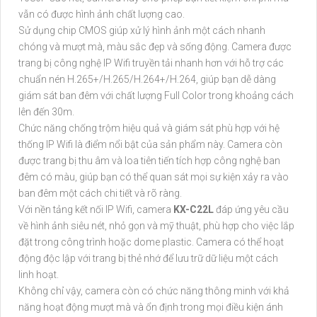
vẫn có được hình ảnh chất lượng cao.
Sử dụng chip CMOS giúp xử lý hình ảnh một cách nhanh
chóng và mượt mà, màu sắc đẹp và sống động. Camera được
trang bị công nghệ IP Wifi truyền tải nhanh hơn với hỗ trợ các
chuẩn nén H.265+/H.265/H.264+/H.264, giúp bạn dễ dàng
giám sát ban đêm với chất lượng Full Color trong khoảng cách
lên đến 30m.
Chức năng chống trộm hiệu quả và giám sát phù hợp với hệ
thống IP Wifi là điểm nổi bật của sản phẩm này. Camera còn
được trang bị thu âm và loa tiên tiến tích hợp công nghệ ban
đêm có màu, giúp bạn có thể quan sát mọi sự kiện xảy ra vào
ban đêm một cách chi tiết và rõ ràng.
Với nền tảng kết nối IP Wifi, camera
KX-C22L
đáp ứng yêu cầu
về hình ảnh siêu nét, nhỏ gọn và mỹ thuật, phù hợp cho việc lắp
đặt trong công trình hoặc dome plastic. Camera có thể hoạt
động độc lập với trang bị thẻ nhớ để lưu trữ dữ liệu một cách
linh hoạt.
Không chỉ vậy, camera còn có chức năng thông minh với khả
năng hoạt động mượt mà và ổn định trong mọi điều kiện ánh