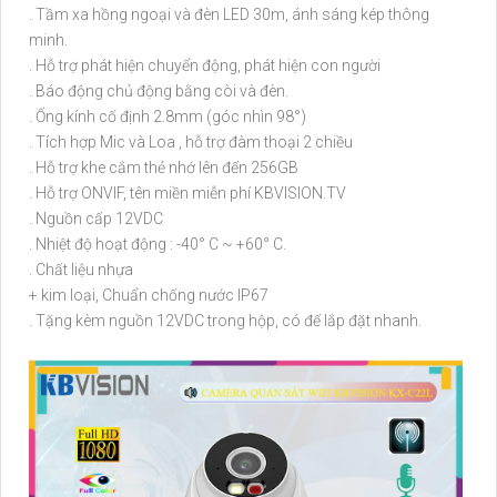
. Tầm xa hồng ngoại và đèn LED 30m, ánh sáng kép thông
minh.
. Hỗ trợ phát hiện chuyển động, phát hiện con người
. Báo động chủ động bằng còi và đèn.
. Ống kính cố định 2.8mm (góc nhìn 98°)
. Tích hợp Mic và Loa , hỗ trợ đàm thoại 2 chiều
. Hỗ trợ khe cắm thẻ nhớ lên đến 256GB
. Hỗ trợ ONVIF, tên miền miễn phí KBVISION.TV
. Nguồn cấp 12VDC
. Nhiệt độ hoạt động : -40° C ~ +60° C.
. Chất liệu nhựa
+ kim loại, Chuẩn chống nước IP67
. Tặng kèm nguồn 12VDC trong hộp, có đế lắp đặt nhanh.