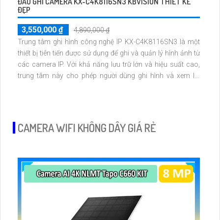
ĐẦU GHI CAMERA KX-C4K8116SN3 KBVISION THIẾT KẾ
ĐẸP
3,550,000 ₫
4,890,000 ₫
Trung tâm ghi hình công nghệ IP KX-C4K8116SN3 là một
thiết bị tiên tiến được sử dụng để ghi và quản lý hình ảnh từ
các camera IP. Với khả năng lưu trữ lớn và hiệu suất cao,
trung tâm này cho phép người dùng ghi hình và xem lại
nhanh chóng các sự kiện quan trọng. Với giao diện đơn
giản và dễ sử dụng, trung tâm ghi hình này là lựa chọn lý
tưởng cho hệ thống giám sát hiện đại
CAMERA WIFI KHÔNG DÂY GIÁ RẺ