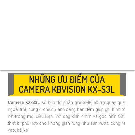
Báo động
Còi hú, đèn chớp xanh đỏ
Lưu trữ
Khe cắm thẻ nhớ tối đa 256GB
Kết nối mạng
WiFi 6 (2.4GHz + 5GHz), LAN, Bluetooth pairing
Giao diện Web / Tên
Hỗ trợ Web, KBVISION.TV, Auto Register 1.0
miền
Giao thức
ONVIF
Phần mềm
KBVIEW Plus, KBVMS Lite
Chống nước
IP66 (ngoài trời)
Điện áp
DC 12V (Không hỗ trợ PoE)
NHỮNG ƯU ĐIỂM CỦA
CAMERA KBVISION KX-S3L
Camera KX-S3L
sở hữu độ phân giải 3MP, hỗ trợ quay quét
ngoài trời, cùng 4 chế độ ánh sáng ban đêm giúp ghi hình rõ
nét trong mọi điều kiện. Với ống kính 4mm và góc nhìn 83°,
thiết bị phù hợp cho không gian rộng như sân vườn, cổng ra
vào, bãi xe.