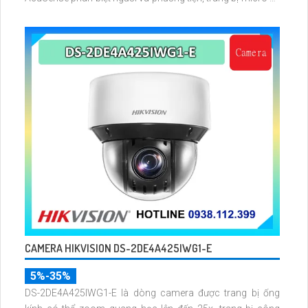
loa giúp đàm thoại 2 chiều, nhìn ban đêm bằng hồng ngoại
100m
CAMERA HIKVISION DS-2DE4A425IWG1-E
5%-35%
DS-2DE4A425IWG1-E là dòng camera được trang bị ống