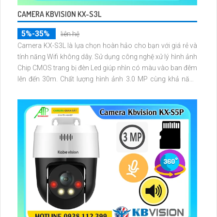
CAMERA KBVISION KX-S3L
5%-35%
liên hệ
Camera KX-S3L là lựa chọn hoàn hảo cho bạn với giá rẻ và
tính năng Wifi không dây. Sử dụng công nghệ xử lý hình ảnh
Chip CMOS trang bị đèn Led giúp nhìn có màu vào ban đêm
lên đến 30m. Chất lượng hình ảnh 3.0 MP cùng khả năng
phát hiện người/phương tiện