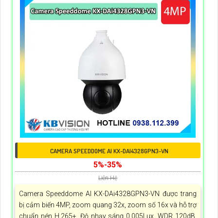
CAMERA SPEEDDOME AI KX-DAI4328GPN3-VN
5%-35%
Liên Hệ
Camera Speeddome AI KX-DAi4328GPN3-VN được trang
bị cảm biến 4MP, zoom quang 32x, zoom số 16x và hỗ trợ
chuẩn nén H.265+. Độ nhạy sáng 0.005Lux, WDR 120dB,