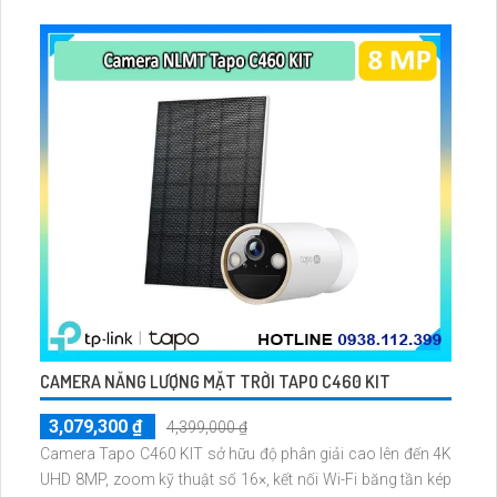
linh hoạt qua thẻ microSD tối đa 256GB hoặc lưu đám mây
dễ lắp đặt cho gia đình và văn phòng nhỏ.
CAMERA NĂNG LƯỢNG MẶT TRỜI TAPO C460 KIT
3,079,300 ₫
4,399,000 ₫
Camera Tapo C460 KIT sở hữu độ phân giải cao lên đến 4K
UHD 8MP, zoom kỹ thuật số 16×, kết nối Wi-Fi băng tần kép