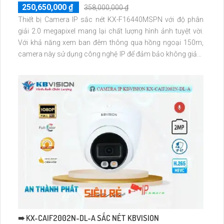
250,650,000 ₫
358,000,000 ₫
Thiết bị Camera IP sắc nét KX-F16440MSPN với độ phân
giải 2.0 megapixel mang lại chất lượng hình ảnh tuyệt vời.
Với khả năng xem ban đêm thông qua hồng ngoại 150m,
camera này sử dụng công nghệ IP để đảm bảo không giảm
chất lượng hình ảnh, kết hợp với công nghệ Hồng Ngoại
SMD. Lắp đặt camera dễ dàng cho gia đình hoặc căn hộ,
với khả năng quay xoay 360 độ và zoom giám sát chi tiết
➠ KX-CAIF2002N-DL-A SẮC NÉT KBVISION