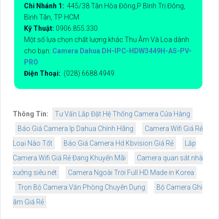
Chi Nhánh 1:
445/38 Tân Hòa Đông,P Bình Trị Đông,
Bình Tân, TP HCM
Kỹ Thuật:
0906.855.330
Một số lựa chọn chất lượng khác Thu Âm Và Loa dành
cho bạn:
Camera Dahua DH-IPC-HDW3449H-AS-PV-
PRO
Điện Thoại:
(028) 6688.4949
Thông Tin:
Tư Vấn Lắp Đặt Hệ Thống Camera Cửa Hàng
Báo Giá Camera Ip Dahua Chính Hãng
Camera Wifi Giá Rẻ
Loại Nào Tốt
Báo Giá Camera Hd Kbvision Giá Rẻ
Lắp
Camera Wifi Giá Rẻ Đang Khuyến Mãi
Camera quan sát nhà
xưởng siêu nét
Camera Ngoài Trời Full HD Made in Korea
Trọn Bộ Camera Văn Phòng Chuyên Dụng
Bộ Camera Ghi
âm Giá Rẻ