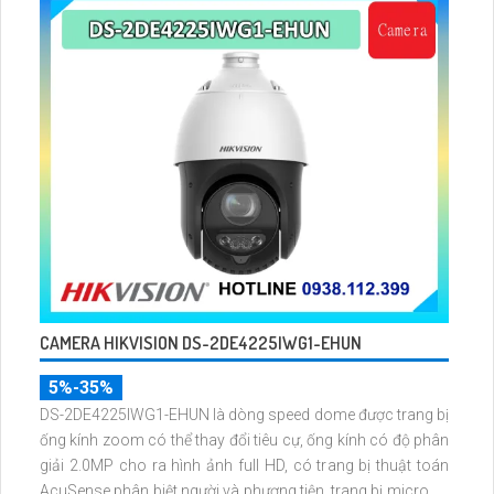
CAMERA HIKVISION DS-2DE4225IWG1-EHUN
5%-35%
DS-2DE4225IWG1-EHUN là dòng speed dome được trang bị
ống kính zoom có thể thay đổi tiêu cự, ống kính có độ phân
giải 2.0MP cho ra hình ảnh full HD, có trang bị thuật toán
AcuSense phân biệt người và phương tiện, trang bị micro và