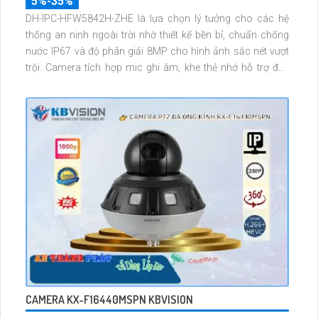
5%-35%
DH-IPC-HFW5842H-ZHE là lựa chọn lý tưởng cho các hệ
thống an ninh ngoài trời nhờ thiết kế bền bỉ, chuẩn chống
nước IP67 và độ phân giải 8MP cho hình ảnh sắc nét vượt
trội. Camera tích hợp mic ghi âm, khe thẻ nhớ hỗ trợ đến
1TB, hồng ngoại tầm xa 60m và kết nối PoE giúp lắp đặt dễ
dàng, tiết kiệm chi phí.
CAMERA KX-F16440MSPN KBVISION