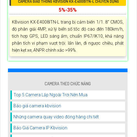
CAMERA GIAO THÔNG KBVISION KX-E4008ITN-L CHUYÊN DỤNG
5%-35%
KBvision KX-E4008ITN-L trang bị cảm biến 1/1. 8” CMOS,
độ phân giải 4MP, xử lý biển số tốc độ cao đến 180km/h,
tích hợp GPS, LED sáng ấm, chuẩn IP67/IK10, khả năng
phân tích vi phạm vượt trội: lấn làn, đi ngược chiều, phát
hiện kẹt xe, ANPR chính xác >99%.
CAMERA THEO CHỨC NĂNG
Top 5 Camera Lắp Ngoài Trời Nên Mua
Báo giá camera kbvision
Những camera quay video đóng hàng chi tiết
Báo Giá Camera IP Kbvision