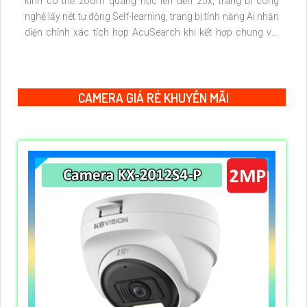
kính có thể zoom quang học lên đến 25x, trang bị công
nghệ lấy nét tự động Self-learning, trang bị tính năng Ai nhận
diện chính xác tích hợp AcuSearch khi kết hợp chung với
đầu ghi hình, nhìn ban đêm bằng hồng ngoại 50m
CAMERA GIÁ RẺ KHUYẾN MÃI