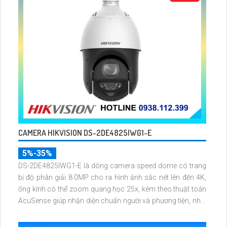
CAMERA HIKVISION DS-2DE4825IWG1-E
5%-35%
DS-2DE4825IWG1-E là dòng camera speed dome có trang
bị độ phân giải 8.0MP cho ra hình ảnh sắc nét lên đến 4K,
ống kính có thể zoom quang học 25x, kèm theo thuật toán
AcuSense giúp nhận diện chuẩn người và phương tiện, nhìn
ban đêm hồng ngoại tầm xa lên đến 100m