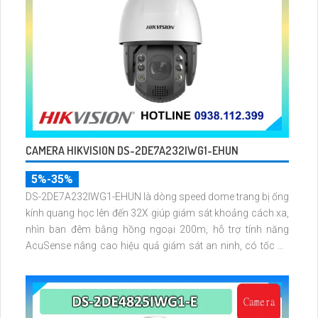
CAMERA HIKVISION DS-2DE7A232IWG1-EHUN
5%-35%
DS-2DE7A232IWG1-EHUN là dòng speed dome trang bị ống
kính quang học lên đến 32X giúp giám sát khoảng cách xa,
nhìn ban đêm bằng hồng ngoại 200m, hỗ trợ tính năng
AcuSense nâng cao hiệu quả giám sát an ninh, có tốc độ
lấy nét cao nhờ công nghệ Self-learning