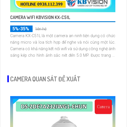
CAMERA WIFI KBVISION KX-C51L
5%-35%
liên hệ
Camera KX-C51L là một camera an ninh tiện dụng có chức
năng micro và loa tích hợp để nghe và nói cùng một lúc.
Camera có khả năng kết nối wifi và sử dụng công nghệ ánh
sáng kép cho hình ảnh sắc nét đến 5.0 MP. Được trang bị
công nghệ chống ngược sáng DWDR camera cung cấp
hình ảnh chất lượng cao cả vào ban đêm
CAMERA QUAN SÁT ĐỀ XUẤT