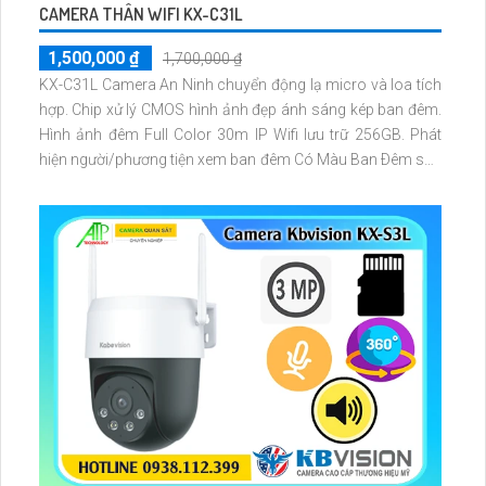
CAMERA THÂN WIFI KX-C31L
1,500,000 ₫
1,700,000 ₫
KX-C31L Camera An Ninh chuyển động lạ micro và loa tích
hợp. Chip xử lý CMOS hình ảnh đẹp ánh sáng kép ban đêm.
Hình ảnh đêm Full Color 30m IP Wifi lưu trữ 256GB. Phát
hiện người/phương tiện xem ban đêm Có Màu Ban Ðêm sắc
nét với 3