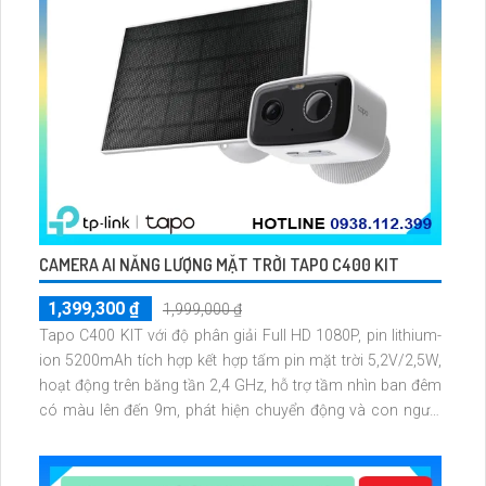
CAMERA AI NĂNG LƯỢNG MẶT TRỜI TAPO C400 KIT
1,399,300 ₫
1,999,000 ₫
Tapo C400 KIT với độ phân giải Full HD 1080P, pin lithium-
ion 5200mAh tích hợp kết hợp tấm pin mặt trời 5,2V/2,5W,
hoạt động trên băng tần 2,4 GHz, hỗ trợ tầm nhìn ban đêm
có màu lên đến 9m, phát hiện chuyển động và con người
bằng AI, đồng thời lưu trữ dữ liệu qua thẻ microSD lên đến
512GB