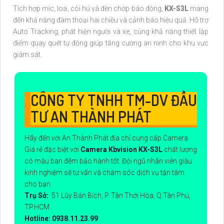
Tích hợp mic, loa, còi hú và đèn chớp báo động,
KX-S3L
mang
đến khả năng đàm thoại hai chiều và cảnh báo hiệu quả. Hỗ trợ
Auto Tracking, phát hiện người và xe, cùng khả năng thiết lập
điểm quay quét tự động giúp tăng cường an ninh cho khu vực
giám sát.
CÔNG TY TNHH TM-DV ĐẦU
TƯ AN THÀNH PHÁT
Hãy đến với An Thành Phát địa chỉ cung cấp Camera
Giá rẻ đặc biệt với
Camera Kbvision KX-S3L
chất lượng
có màu ban đêm bảo hành tốt. Đội ngũ nhân viên giàu
kinh nghiệm sẽ tư vấn và chăm sóc dịch vụ tận tâm
cho bạn.
Trụ Sở:
51 Lũy Bán Bích, P. Tân Thới Hòa, Q.Tân Phú,
TP.HCM
Hotline: 0938.11.23.99