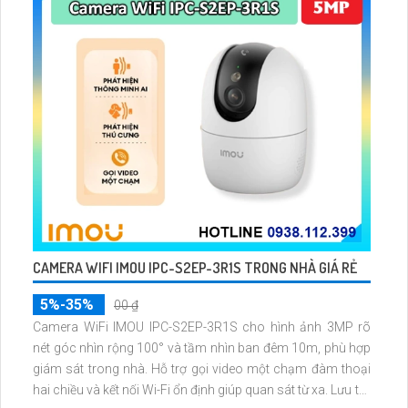
CAMERA WIFI IMOU IPC-S2EP-3R1S TRONG NHÀ GIÁ RẺ
5%-35%
00 ₫
Camera WiFi IMOU IPC-S2EP-3R1S cho hình ảnh 3MP rõ
nét góc nhìn rộng 100° và tầm nhìn ban đêm 10m, phù hợp
giám sát trong nhà. Hỗ trợ gọi video một chạm đàm thoại
hai chiều và kết nối Wi-Fi ổn định giúp quan sát từ xa. Lưu trữ