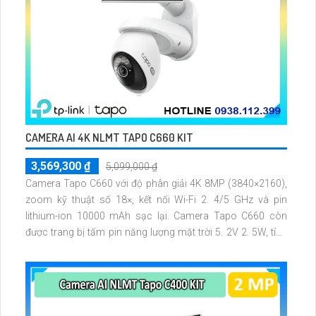
CAMERA AI 4K NLMT TAPO C660 KIT
3,569,300 ₫
5,099,000 ₫
Camera Tapo C660 với độ phân giải 4K 8MP (3840×2160),
zoom kỹ thuật số 18×, kết nối Wi-Fi 2. 4/5 GHz và pin
lithium-ion 10000 mAh sạc lại. Camera Tapo C660 còn
được trang bị tấm pin năng lượng mặt trời 5. 2V 2. 5W, tích
hợp AI phát hiện người, thú cưng, phương tiện, lưu trữ thẻ
microSD tối đa 512 GB