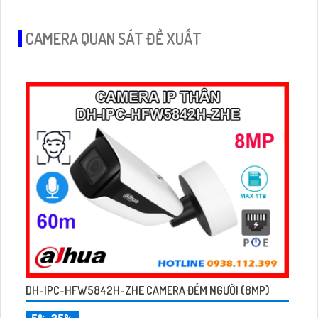
CAMERA QUAN SÁT ĐỀ XUẤT
DH-IPC-HFW5842H-ZHE CAMERA ĐẾM NGƯỜI (8MP)