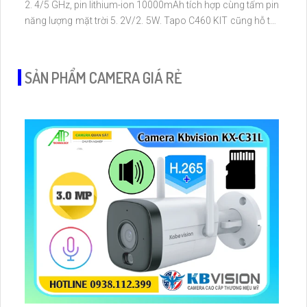
2. 4/5 GHz, pin lithium-ion 10000mAh tích hợp cùng tấm pin
năng lượng mặt trời 5. 2V/2. 5W. Tapo C460 KIT cũng hỗ trợ
quan sát ban đêm màu với cảm biến Starlight, tầm nhìn lên
đến 15 m
SẢN PHẨM CAMERA GIÁ RẺ