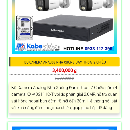
BỘ CAMERA ANALOG NHÀ XƯỞNG ĐÀM THOẠI 2 CHIỀU
3,400,000 ₫
5,599,000 ₫
Bộ Camera Analog Nhà Xưởng Đàm Thoại 2 Chiều gồm 4
camera KX-AD2111C-T với độ phân giải 2.0MP, hỗ trợ quan
sát hồng ngoại ban đêm rõ nét đến 30m. Hệ thống nổi bật
với khả năng đàm thoại hai chiều, giúp giao tiếp dễ dàng