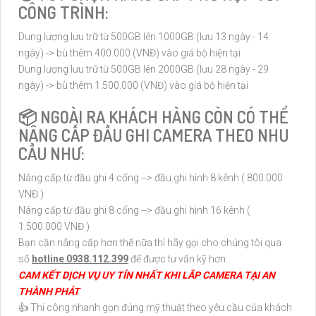
CÔNG TRÌNH:
Dung lượng lưu trữ từ 500GB lên 1000GB (lưu 13 ngày - 14
ngày) -> bù thêm 400.000 (VNĐ) vào giá bộ hiện tại
Dung lượng lưu trữ từ 500GB lên 2000GB (lưu 28 ngày - 29
ngày) -> bù thêm 1.500.000 (VNĐ) vào giá bộ hiện tại
📦 NGOÀI RA KHÁCH HÀNG CÒN CÓ THỂ
NÂNG CẤP ĐẦU GHI CAMERA THEO NHU
CẦU NHƯ:
Nâng cấp từ đầu ghi 4 cổng --> đầu ghi hình 8 kênh ( 800.000
VNĐ )
Nâng cấp từ đầu ghi 8 cổng --> đầu ghi hình 16 kênh (
1.500.000 VNĐ )
Bạn cần nâng cấp hơn thế nữa thì hãy gọi cho chúng tôi qua
số
hotline 0938.112.399
để được tư vấn kỹ hơn .
CAM KẾT DỊCH VỤ UY TÍN NHẤT KHI LẮP CAMERA TẠI AN
THÀNH PHÁT
👍 Thi công nhanh gọn đúng mỹ thuật theo yêu cầu của khách