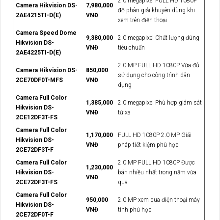
2.0 megapixel FULL HD 1080P
Camera Hikvision DS-
7,980,000
độ phân giải khuyên dùng khi
2AE4215TI-D(E)
VNĐ
xem trên điện thoại
Camera Speed Dome
9,380,000
2.0 megapixel Chất lượng đúng
Hikvision DS-
VNĐ
tiêu chuẩn
2AE4225TI-D(E)
2.0 MP FULL HD 1080P Vừa đủ
Camera Hikvision DS-
850,000
sử dụng cho công trình dân
2CE70DF0T-MFS
VNĐ
dụng
Camera Full Color
1,385,000
2.0 megapixel Phù hợp giám sát
Hikvision DS-
VNĐ
từ xa
2CE12DF3T-FS
Camera Full Color
1,170,000
FULL HD 1080P 2.0 MP Giải
Hikvision DS-
VNĐ
pháp tiết kiệm phù hợp
2CE72DF3T-F
Camera Full Color
2.0 MP FULL HD 1080P Được
1,230,000
Hikvision DS-
bán nhiều nhất trong năm vừa
VNĐ
2CE72DF3T-FS
qua
Camera Full Color
950,000
2.0 MP xem qua điện thoại máy
Hikvision DS-
VNĐ
tính phù hợp
2CE72DF0T-F