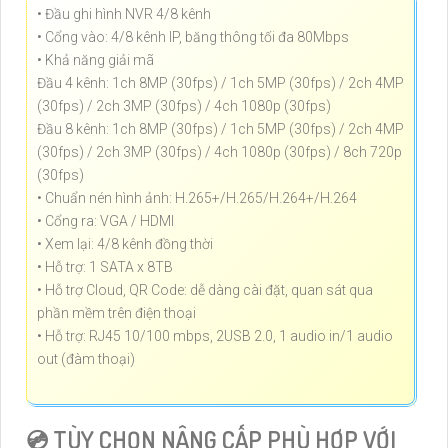
• Đầu ghi hình NVR 4/8 kênh
• Cổng vào: 4/8 kênh IP, băng thông tối đa 80Mbps
• Khả năng giải mã
Đầu 4 kênh: 1ch 8MP (30fps) / 1ch 5MP (30fps) / 2ch 4MP
(30fps) / 2ch 3MP (30fps) / 4ch 1080p (30fps)
Đầu 8 kênh: 1ch 8MP (30fps) / 1ch 5MP (30fps) / 2ch 4MP
(30fps) / 2ch 3MP (30fps) / 4ch 1080p (30fps) / 8ch 720p
(30fps)
• Chuẩn nén hình ảnh: H.265+/H.265/H.264+/H.264
• Cổng ra: VGA / HDMI
• Xem lại: 4/8 kênh đồng thời
• Hỗ trợ: 1 SATA x 8TB
• Hỗ trợ Cloud, QR Code: dễ dàng cài đặt, quan sát qua
phần mềm trên điện thoại
• Hỗ trợ: RJ45 10/100 mbps, 2USB 2.0, 1 audio in/1 audio
out (đàm thoại)
💿 TÙY CHỌN NÂNG CẤP PHÙ HỢP VỚI