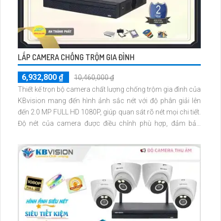
LẮP CAMERA CHỐNG TRỘM GIA ĐÌNH
6,932,800 ₫
10,460,000 ₫
Thiết kế trọn bộ camera chất lượng chống trộm gia đình của
KBvision mang đến hình ảnh sắc nét với độ phân giải lên
đến 2.0 MP FULL HD 1080P, giúp quan sát rõ nét mọi chi tiết.
Độ nét của camera được điều chỉnh phù hợp, đảm bảo
không bị mờ khi ghi lại hình ảnh