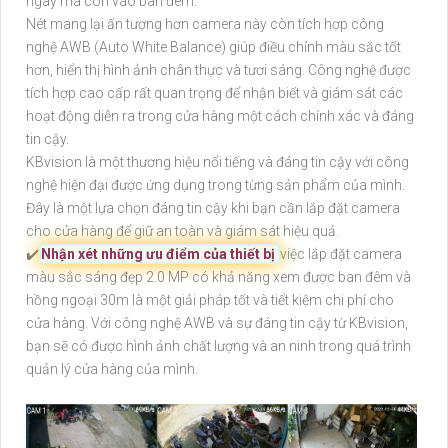
ngày mà còn vào ban đêm.
Nét mang lại ấn tượng hơn camera này còn tích hợp công
nghệ AWB (Auto White Balance) giúp điều chỉnh màu sắc tốt
hơn, hiển thị hình ảnh chân thực và tươi sáng. Công nghệ được
tích hợp cao cấp rất quan trọng để nhận biết và giám sát các
hoạt động diễn ra trong cửa hàng một cách chính xác và đáng
tin cậy.
KBvision là một thương hiệu nổi tiếng và đáng tin cậy với công
nghệ hiện đại được ứng dụng trong từng sản phẩm của mình.
Đây là một lựa chọn đáng tin cậy khi bạn cần lắp đặt camera
cho cửa hàng để giữ an toàn và giám sát hiệu quả.
✔️
Nhận xét những ưu điểm của thiết bị
việc lắp đặt camera
màu sắc sáng đẹp 2.0 MP có khả năng xem được ban đêm và
hồng ngoại 30m là một giải pháp tốt và tiết kiệm chi phí cho
cửa hàng. Với công nghệ AWB và sự đáng tin cậy từ KBvision,
bạn sẽ có được hình ảnh chất lượng và an ninh trong quá trình
quản lý cửa hàng của mình.