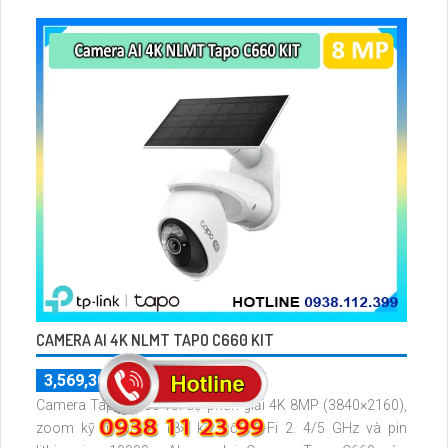
CAMERA AI 4K NLMT TAPO C660 KIT
3,569,300 ₫
5,099,000 ₫
Camera Tapo C660 với độ phân giải 4K 8MP (3840×2160),
zoom kỹ thuật số 18×, kết nối Wi-Fi 2. 4/5 GHz và pin