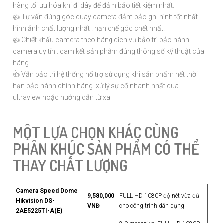
hàng tối ưu hóa khi đi dây để đảm bảo tiết kiệm nhất.
👍 Tư vấn đúng góc quay camera đảm bảo ghi hình tốt nhất
hình ảnh chất lượng nhất . hạn chế góc chết nhất.
👍 Chiết khấu camera theo hãng dịch vụ bảo trì bảo hành
camera uy tín . cam kết sản phẩm đúng thông số kỹ thuật của
hãng.
👍 Vẫn bảo trì hệ thống hổ trợ sử dụng khi sản phẩm hết thời
hạn bảo hành chính hãng. xử lý sự cố nhanh nhất qua
ultraview hoặc hướng dẫn từ xa.
MỘT LỰA CHỌN KHÁC CÙNG
PHÂN KHÚC SẢN PHẨM CÓ THỂ
THAY CHẤT LƯỢNG
Camera Speed Dome
9,580,000
FULL HD 1080P độ nét vừa đủ
Hikvision DS-
VNĐ
cho công trình dân dụng
2AE5225TI-A(E)