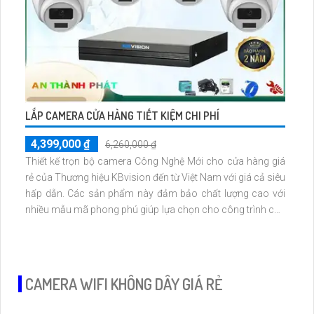
LẮP CAMERA CỬA HÀNG TIẾT KIỆM CHI PHÍ
4,399,000 ₫
6,260,000 ₫
Thiết kế trọn bộ camera Công Nghệ Mới cho cửa hàng giá
rẻ của Thương hiệu KBvision đến từ Việt Nam với giá cả siêu
hấp dẫn. Các sản phẩm này đảm bảo chất lượng cao với
nhiều mẫu mã phong phú giúp lựa chọn cho công trình của
bạn. Camera được trang bị công nghệ hiện đại, mang lại
hình ảnh sắc nét đến 2.0 megapixel FULL HD 1080P độ
phân giải cao
CAMERA WIFI KHÔNG DÂY GIÁ RẺ