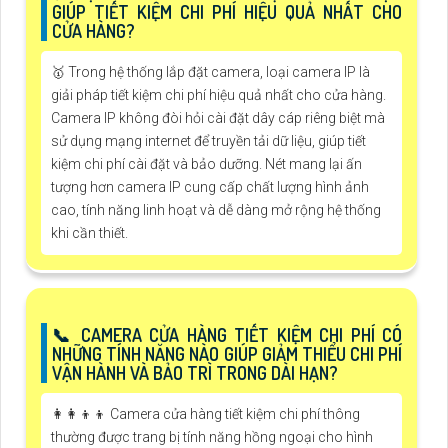
GIÚP TIẾT KIỆM CHI PHÍ HIỆU QUẢ NHẤT CHO
CỬA HÀNG?
🥇 Trong hệ thống lắp đặt camera, loại camera IP là
giải pháp tiết kiệm chi phí hiệu quả nhất cho cửa hàng.
Camera IP không đòi hỏi cài đặt dây cáp riêng biệt mà
sử dụng mạng internet để truyền tải dữ liệu, giúp tiết
kiệm chi phí cài đặt và bảo dưỡng. Nét mang lại ấn
tượng hơn camera IP cung cấp chất lượng hình ảnh
cao, tính năng linh hoạt và dễ dàng mở rộng hệ thống
khi cần thiết.
📞 CAMERA CỬA HÀNG TIẾT KIỆM CHI PHÍ CÓ
NHỮNG TÍNH NĂNG NÀO GIÚP GIẢM THIỂU CHI PHÍ
VẬN HÀNH VÀ BẢO TRÌ TRONG DÀI HẠN?
👩‍👩‍👦‍👦 Camera cửa hàng tiết kiệm chi phí thông
thường được trang bị tính năng hồng ngoại cho hình