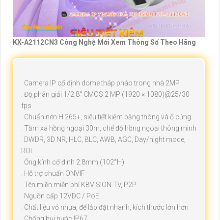
KX-A2112CN3 Công Nghệ Mới Xem Thông Số Theo Hãng
. Camera IP cố định dome tháp pháo trong nhà 2MP
. Độ phân giải 1/2.8" CMOS 2 MP (1920 × 1080)@25/30
fps
. Chuẩn nén H.265+, siêu tiết kiệm băng thông và ổ cứng
. Tầm xa hồng ngoại 30m, chế độ hồng ngoại thông minh
. DWDR, 3D NR, HLC, BLC, AWB, AGC, Day/night mode,
ROI…
. Ống kính cố định 2.8mm (102°H)
. Hỗ trợ chuẩn ONVIF
. Tên miền miễn phí KBVISION.TV, P2P
. Nguồn cấp 12VDC / PoE
. Chất liệu vỏ nhựa, đế lắp đặt nhanh, kích thước lớn hơn
. Chống bụi nước IP67