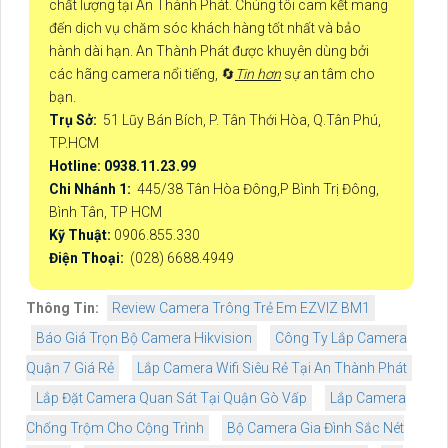
chất lượng tại An Thành Phát. Chúng tôi cam kết mang
đến dịch vụ chăm sóc khách hàng tốt nhất và bảo
hành dài hạn. An Thành Phát được khuyên dùng bởi
các hãng camera nổi tiếng, 🔄
Tin hơn
sự an tâm cho
bạn.
Trụ Sở:
51 Lũy Bán Bích, P. Tân Thới Hòa, Q.Tân Phú,
TP.HCM
Hotline: 0938.11.23.99
Chi Nhánh 1:
445/38 Tân Hòa Đông,P Bình Trị Đông,
Bình Tân, TP HCM
Kỹ Thuật:
0906.855.330
Điện Thoại:
(028) 6688.4949
Thông Tin:
Review Camera Trông Trẻ Em EZVIZ BM1
Báo Giá Trọn Bộ Camera Hikvision
Công Ty Lắp Camera
Quận 7 Giá Rẻ
Lắp Camera Wifi Siêu Rẻ Tại An Thành Phát
Lắp Đặt Camera Quan Sát Tại Quận Gò Vấp
Lắp Camera
Chống Trộm Cho Cộng Trình
Bộ Camera Gia Đình Sắc Nét