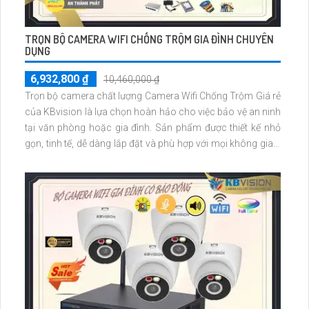
TRỌN BỘ CAMERA WIFI CHỐNG TRỘM GIA ĐÌNH CHUYÊN
DỤNG
6,932,800 ₫
10,460,000 ₫
Trọn bộ camera chất lượng Camera Wifi Chống Trộm Giá rẻ
của KBvision là lựa chọn hoàn hảo cho việc bảo vệ an ninh
tại văn phòng hoặc gia đình. Sản phẩm được thiết kế nhỏ
gọn, tinh tế, dễ dàng lắp đặt và phù hợp với mọi không gian.
Sở hữu khả năng kết nối Wifi, truy cập từ xa thông qua điện
thoại, bạn có thể dễ dàng theo dõi mọi hoạt động xung
quanh ngôi nhà hoặc văn phòng mọi lúc, mọi nơi