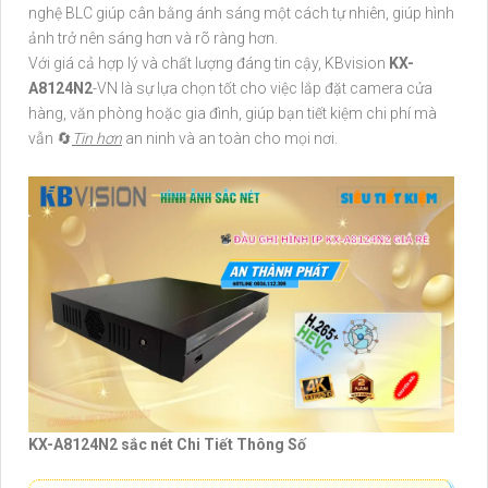
nghệ BLC giúp cân bằng ánh sáng một cách tự nhiên, giúp hình
ảnh trở nên sáng hơn và rõ ràng hơn.
Với giá cả hợp lý và chất lượng đáng tin cậy, KBvision
KX-
A8124N2
-VN là sự lựa chọn tốt cho việc lắp đặt camera cửa
hàng, văn phòng hoặc gia đình, giúp bạn tiết kiệm chi phí mà
vẫn 🔄
Tin hơn
an ninh và an toàn cho mọi nơi.
KX-A8124N2 sắc nét Chi Tiết Thông Số