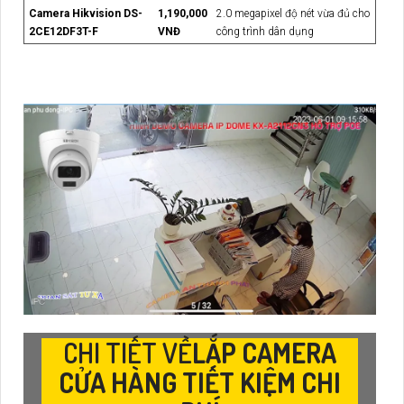
Camera Hikvision DS-
1,190,000
2.0 megapixel độ nét vừa đủ cho
2CE12DF3T-F
VNĐ
công trình dân dụng
CHI TIẾT VỀ
LẮP CAMERA
CỬA HÀNG TIẾT KIỆM CHI