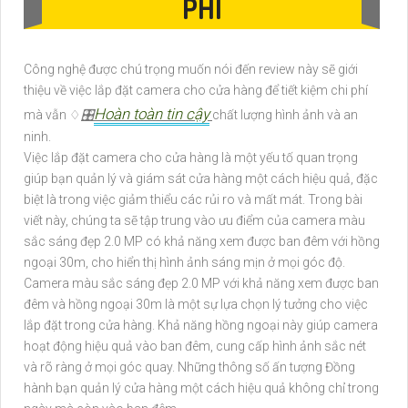
PHÍ
Công nghệ được chú trọng muốn nói đến review này sẽ giới
thiệu về việc lắp đặt camera cho cửa hàng để tiết kiệm chi phí
Hoàn toàn tin cậy
mà vẫn ♢
🎛
chất lượng hình ảnh và an
ninh.
Việc lắp đặt camera cho cửa hàng là một yếu tố quan trọng
giúp bạn quản lý và giám sát cửa hàng một cách hiệu quả, đặc
biệt là trong việc giảm thiểu các rủi ro và mất mát. Trong bài
viết này, chúng ta sẽ tập trung vào ưu điểm của camera màu
sắc sáng đẹp 2.0 MP có khả năng xem được ban đêm với hồng
ngoại 30m, cho hiển thị hình ảnh sáng mịn ở mọi góc độ.
Camera màu sắc sáng đẹp 2.0 MP với khả năng xem được ban
đêm và hồng ngoại 30m là một sự lựa chọn lý tưởng cho việc
lắp đặt trong cửa hàng. Khả năng hồng ngoại này giúp camera
hoạt động hiệu quả vào ban đêm, cung cấp hình ảnh sắc nét
và rõ ràng ở mọi góc quay. Những thông số ấn tượng Đồng
hành bạn quản lý cửa hàng một cách hiệu quả không chỉ trong