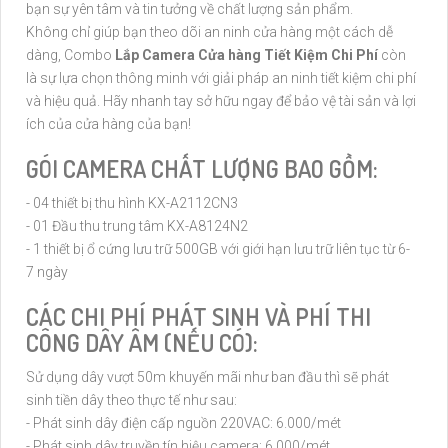
bạn sự yên tâm và tin tưởng về chất lượng sản phẩm.
Không chỉ giúp bạn theo dõi an ninh cửa hàng một cách dễ
dàng, Combo
Lắp Camera Cửa hàng Tiết Kiệm Chi Phí
còn
là sự lựa chọn thông minh với giải pháp an ninh tiết kiệm chi phí
và hiệu quả. Hãy nhanh tay sở hữu ngay để bảo vệ tài sản và lợi
ích của cửa hàng của bạn!
GÓI CAMERA CHẤT LƯỢNG BAO GỒM:
- 04 thiết bị thu hình KX-A2112CN3
- 01 Đầu thu trung tâm KX-A8124N2
- 1 thiết bị ổ cứng lưu trữ 500GB với giới hạn lưu trữ liên tục từ 6-
7 ngày
CÁC CHI PHÍ PHÁT SINH VÀ PHÍ THI
CÔNG DÂY ÂM (NẾU CÓ):
Sử dụng dây vượt 50m khuyến mãi như ban đầu thì sẽ phát
sinh tiền dây theo thực tế như sau:
- Phát sinh dây điện cấp nguồn 220VAC: 6.000/mét
- Phát sinh dây truyền tín hiệu camera: 6.000/mét