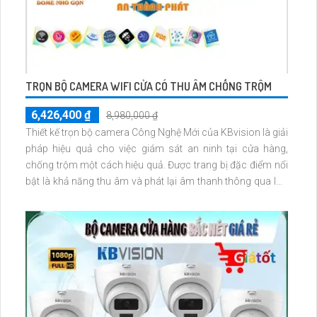
TRỌN BỘ CAMERA WIFI CỬA CÓ THU ÂM CHỐNG TRỘM
6,426,400 ₫
8,980,000 ₫
Thiết kế trọn bộ camera Công Nghệ Mới của KBvision là giải
pháp hiệu quả cho việc giám sát an ninh tại cửa hàng,
chống trộm một cách hiệu quả. Được trang bị đặc điểm nổi
bật là khả năng thu âm và phát lại âm thanh thông qua loa
tích hợp, giúp người dùng dễ dàng giao tiếp và kiểm soát
tình hình một cách linh hoạt