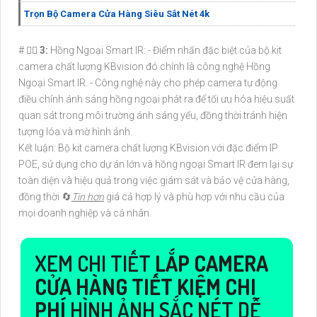
Trọn Bộ Camera Cửa Hàng Siêu Sắt Nét 4k
# ❤️‍💋‍
3:
Hồng Ngoại Smart IR: - Điểm nhấn đặc biệt của bộ kit
camera chất lượng KBvision đó chính là công nghệ Hồng
Ngoại Smart IR. - Công nghệ này cho phép camera tự động
điều chỉnh ánh sáng hồng ngoại phát ra để tối ưu hóa hiệu suất
quan sát trong môi trường ánh sáng yếu, đồng thời tránh hiện
tượng lóa và mờ hình ảnh.
Kết luận: Bộ kit camera chất lượng KBvision với đặc điểm IP
POE, sử dụng cho dự án lớn và hồng ngoại Smart IR đem lại sự
toàn diện và hiệu quả trong việc giám sát và bảo vệ cửa hàng,
đồng thời 🔄
Tin hơn
giá cả hợp lý và phù hợp với nhu cầu của
mọi doanh nghiệp và cá nhân.
XEM CHI TIẾT
LẮP CAMERA
CỬA HÀNG TIẾT KIỆM CHI
PHÍ
HÌNH ẢNH SẮC NÉT DỄ