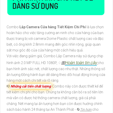
DÀNG SỬ DỤNG
Combo
Lắp Camera Cửa hàng Tiết Kiệm Chi Phí
là lựa chọn
hoàn hảo cho việc tăng cường an ninh cho cửa hàng của bạn.
Được trang bị với camera Dome Plastic chất lượng cao và đặc
biệt, có ống kính 2.8mm mang đến góc nhìn rộng, giúp quan
sát mọi góc độ của cửa hàng một cách hiệu quả.
Với việc đang giảm giá, Combo Lắp Camera này sử dụng chip
Hoàn toàn tin cậy
hình ảnh 2.0 MP FULL HD 1080P, ♢
🎛
cho
bạn hình ảnh sắc nét, chất lượng cao như thật. Những thông số
ấn tượng Đồng hành bạn dễ dàng theo dõi hoạt động trong cửa
hàng một cách chi tiết và rõ ràng.
🎼️
Những cải tiến chất lượng
Combo này còn được thiết kế để
tiết kiệm chi phí cho bạn. Chúng ta không cần bỏ ra số tiền lớn
mà vẫn có được hệ thống camera chất lượng, giá cả phải
chăng. Nét mang lại ấn tượng hơn bạn còn được hưởng chính
sách bảo hành 24 tháng tại An Thành Phát - 🔄
Tin hơn
cho