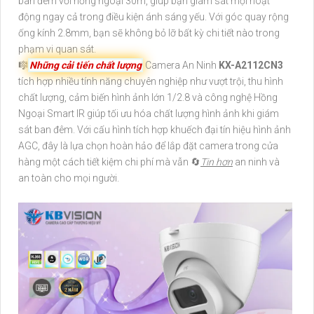
ban đêm với hồng ngoại 30m, giúp bạn giám sát mọi hoạt
động ngay cả trong điều kiện ánh sáng yếu. Với góc quay rộng
ống kính 2.8mm, bạn sẽ không bỏ lỡ bất kỳ chi tiết nào trong
phạm vi quan sát.
🎼️
Những cải tiến chất lượng
Camera An Ninh
KX-A2112CN3
tích hợp nhiều tính năng chuyên nghiệp như vượt trội, thu hình
chất lượng, cảm biến hình ảnh lớn 1/2.8 và công nghệ Hồng
Ngoại Smart IR giúp tối ưu hóa chất lượng hình ảnh khi giám
sát ban đêm. Với cấu hình tích hợp khuếch đại tín hiệu hình ảnh
AGC, đây là lựa chọn hoàn hảo để lắp đặt camera trong cửa
hàng một cách tiết kiệm chi phí mà vẫn 🔄
Tin hơn
an ninh và
an toàn cho mọi người.