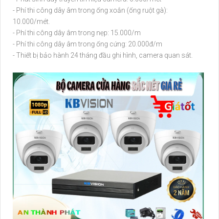
- Phí thi công dây âm trong ống xoắn (ống ruột gà):
10.000/mét.
- Phí thi công dây âm trong nẹp: 15.000/m
- Phí thi công dây âm trong ống cứng: 20.000đ/m
- Thiết bị bảo hành 24 tháng đầu ghi hình, camera quan sát.