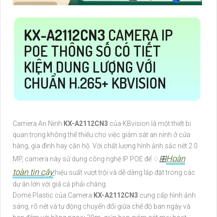
KX-A2112CN3
CAMERA IP
POE THÔNG SỐ CÓ TIẾT
KIỆM DUNG LƯỢNG VỚI
CHUẨN H.265+ KBVISION
Camera An Ninh
KX-A2112CN3
của KBvision là một thiết bị
quan trọng không thể thiếu cho việc giám sát an ninh ở cửa
hàng, gia đình hay căn hộ. Với chất lượng hình ảnh sắc nét 2.0
Hoàn
MP, camera này sử dụng công nghệ IP POE để ♢
🎛
toàn tin cậy
hiệu suất vượt trội và dễ dàng lắp đặt trong các
dự án lớn với giá cả phải chăng.
Dome Plastic của Camera
KX-A2112CN3
cung cấp hình ảnh
sáng, rõ nét và tự động chuyển đổi giữa chế độ ban ngày và