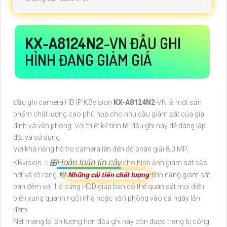
KX-A8124N2
-VN ĐẦU GHI
HÌNH ĐANG GIẢM GIÁ
Đầu ghi camera HD IP KBvision
KX-A8124N2
-VN là một sản
phẩm chất lượng cao phù hợp cho nhu cầu giám sát của gia
đình và văn phòng. Với thiết kế tinh tế, đầu ghi này dễ dàng lắp
đặt và sử dụng.
Với khả năng hỗ trợ camera lên đến độ phân giải 8.0 MP,
Hoàn toàn tin cậy
KBvision ♢
🎛
cho hình ảnh giám sát sắc
nét và rõ ràng. 🎼️
Những cải tiến chất lượng
tính năng giám sát
ban đêm với 1 ổ cứng HDD giúp bạn có thể quan sát mọi diễn
biến xung quanh ngôi nhà hoặc văn phòng vào cả ngày lẫn
đêm.
Nét mang lại ấn tượng hơn đầu ghi này còn được trang bị công