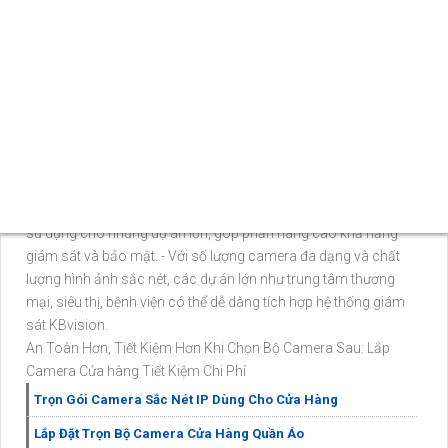
lượng sản phẩm và giá cả phải chăng.
# 📞
1:
Công nghệ IP POE (Power over Ethernet): - Thay vì sử
dụng nguồn điện riêng biệt cho camera và cấp đường truyền
dữ liệu, công nghệ IP POE cho phép truyền cả dữ liệu và nguồn
điện qua cùng một dây cáp mạng Ethernet, giúp giảm chi phí
cài đặt và tiết kiệm thời gian. - Với IP POE, việc cấp nguồn cho
camera cửa hàng trở nên dễ dàng hơn, đồng thời giúp hệ thống
hoạt động ổn định và tin cậy hơn.
# ⬹
2:
Sự dụng cho dự án lớn: - Bộ kit camera KBvision không
chỉ phù hợp với cửa hàng nhỏ và vừa mà còn được thiết kế để
sử dụng cho những dự án lớn, góp phần nâng cao khả năng
giám sát và bảo mật. - Với số lượng camera đa dạng và chất
lượng hình ảnh sắc nét, các dự án lớn như trung tâm thương
mại, siêu thị, bệnh viện có thể dễ dàng tích hợp hệ thống giám
sát KBvision.
An Toàn Hơn, Tiết Kiệm Hơn Khi Chọn Bộ Camera Sau: Lắp
Camera Cửa hàng Tiết Kiệm Chi Phí
Trọn Gói Camera Sắc Nét IP Dùng Cho Cửa Hàng
Lắp Đặt Trọn Bộ Camera Cửa Hàng Quần Áo