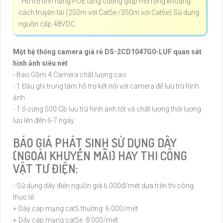
. Hỗ trợ tính năng POE tăng cường giúp mở rộng khoảng
cách truyền tải (250m với Cat5e /350m với Cat6e).Sử dụng
nguồn cấp 48VDC.
Một hệ thống camera giá rẻ DS-2CD1047G0-LUF quan sát
hình ảnh siêu nét
- Bao Gồm 4 Camera chất lượng cao
- 1 Đầu ghi trung tâm hỗ trợ kết nối với camera để lưu trữ hình
ảnh
- 1 ổ cứng 500 Gb lưu trữ hình ảnh tốt và chất lượng thời lượng
lưu lên đến 6-7 ngày
BÁO GIÁ PHÁT SINH SỬ DỤNG DÂY
(NGOÀI KHUYẾN MÃI) HAY THI CÔNG
VẬT TƯ ĐIỆN:
- Sử dụng dây điện nguồn giá 6.000đ/mét dựa trên thi công
thực tế
+ Dây cáp mạng cat5 thường: 6.000/mét
+ Dây cáp mạng cat5e: 8.000/mét