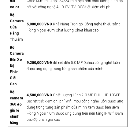
full
Color 40m màu sắc 24/24 mịn đẹp hơn chất lượng hình sắt
color
nét với công nghệ AHD CVI TVI BCS tiết kiệm chi phí
Bộ
Camera
5,000,000 VNĐ
Khả Năng Trọn gói Công nghệ thiếu sáng
Cửa
Hồng Ngoại 40m Chất lượng Chiết khấu cao
Hàng
Thu âm
Bộ
Camera
Bến Xe
9,200,000 VNĐ
độ nét đến 5.0 MP Dahua công nghệ luôn
Độ
được ứng dụng trong từng sản phẩm của mình
Phân
Giải
Cao
Bộ
4,500,000 VNĐ
Chất Lượng Hình 2.0 MP FULL HD 1080P
camera
Sắt nét tiết kiệm chi phí Wifi Imou công nghệ luôn được ứng
360 độ
dụng trong từng sản phẩm của mình Xem được ban đêm
giá rẻ
Hồng Ngoại 10m Được ứng dụng trên nền tảng IP Wifi Đảm
chính
bảo độ phân giải cao
hãng