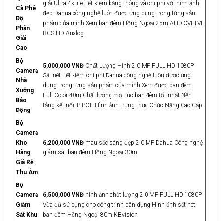
giải Ultra 4k lite tiết kiệm băng thông và chi phí với hình ảnh
Cà Phê
đẹp Dahua công nghệ luôn được ứng dụng trong từng sản
Độ
phẩm của mình Xem ban đêm Hồng Ngoại 25m AHD CVI TVI
Phân
BCS HD Analog
Giải
Cao
Bộ
5,000,000 VNĐ
Chất Lượng Hình 2.0 MP FULL HD 1080P
Camera
Sắt nét tiết kiệm chi phí Dahua công nghệ luôn được ứng
Nhà
dụng trong từng sản phẩm của mình Xem được ban đêm
Xưởng
Full Color 40m Chất lượng mọi lúc ban đêm tốt nhất Nền
Báo
tảng kết nối IP POE Hình ảnh trung thực Chức Năng Cao Cấp
Động
Bộ
Camera
Kho
6,200,000 VNĐ
màu sắc sáng đẹp 2.0 MP Dahua Công nghệ
Hàng
giám sát ban đêm Hồng Ngoại 30m
Giá Rẻ
Thu Âm
Bộ
Camera
6,500,000 VNĐ
hình ảnh chất lượng 2.0 MP FULL HD 1080P
Giám
Vừa đủ sử dụng cho công trình dân dụng Hình ảnh sắt nét
Sát Khu
ban đêm Hồng Ngoại 80m KBvision