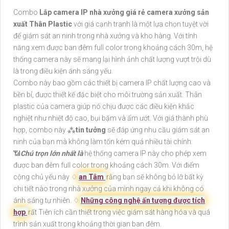
Combo
Lắp camera IP nhà xưởng giá rẻ camera xưởng sản
xuất Thân Plastic
với giá cạnh tranh là một lựa chọn tuyệt vời
để giám sát an ninh trong nhà xưởng và kho hàng. Với tính
năng xem được ban đêm full color trong khoảng cách 30m, hệ
thống camera này sẽ mang lại hình ảnh chất lượng vượt trội dù
là trong điều kiện ánh sáng yếu.
Combo này bao gồm các thiết bị camera IP chất lượng cao và
bền bỉ, được thiết kế đặc biệt cho môi trường sản xuất. Thân
plastic của camera giúp nó chịu được các điều kiện khắc
nghiệt như nhiệt độ cao, bụi bặm và ẩm ướt. Với giá thành phù
hợp, combo này ⁂
tin tưởng
sẽ đáp ứng nhu cầu giám sát an
ninh của bạn mà không làm tốn kém quá nhiều tài chính.
📶
Chú trọn lớn nhất là
hệ thống camera IP này cho phép xem
được ban đêm full color trong khoảng cách 30m. Với điểm
cộng chủ yếu này ♢
an Tâm
rằng bạn sẽ không bỏ lỡ bất kỳ
chi tiết nào trong nhà xưởng của mình ngay cả khi không có
ánh sáng tự nhiên. ♢
Những công nghệ ấn tượng được tích
hợp
rất Tiên ích cần thiết trong việc giám sát hàng hóa và quá
trình sản xuất trong khoảng thời gian ban đêm.