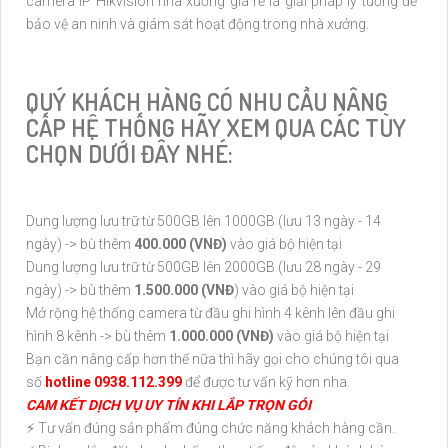
camera IP Hikvision nhà xưởng giá rẻ là giải pháp lý tưởng để
bảo vệ an ninh và giám sát hoạt động trong nhà xưởng.
QUÝ KHÁCH HÀNG CÓ NHU CẦU NÂNG
CẤP HỆ THỐNG HÃY XEM QUA CÁC TÙY
CHỌN DƯỚI ĐÂY NHÉ:
Dung lượng lưu trữ từ 500GB lên 1000GB (lưu 13 ngày - 14
ngày) -> bù thêm
400.000 (VNĐ)
vào giá bộ hiện tại
Dung lượng lưu trữ từ 500GB lên 2000GB (lưu 28 ngày - 29
ngày) -> bù thêm
1.500.000 (VNĐ
) vào giá bộ hiện tại
Mở rộng hệ thống camera từ đầu ghi hình 4 kênh lên đầu ghi
hình 8 kênh -> bù thêm
1.000.000 (VNĐ)
vào giá bộ hiện tại
Bạn cần nâng cấp hơn thế nữa thì hãy gọi cho chúng tôi qua
số
hotline 0938.112.399
để được tư vấn kỹ hơn nha.
CAM KẾT DỊCH VỤ UY TÍN KHI LẮP TRỌN GÓI
⚡ Tư vấn đúng sản phẩm đúng chức năng khách hàng cần.