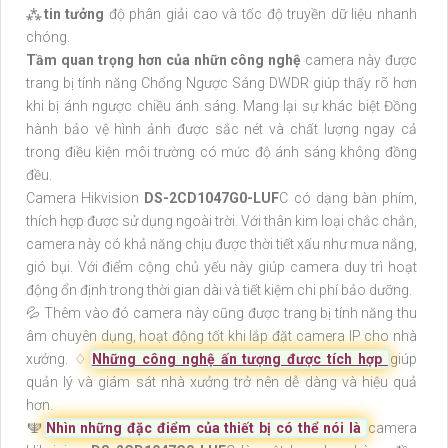
⁂
tin tưởng
độ phân giải cao và tốc độ truyền dữ liệu nhanh
chóng.
Tầm quan trọng hơn của nhữn công nghệ
camera này được
trang bị tính năng Chống Ngược Sáng DWDR giúp thấy rõ hơn
khi bị ánh ngược chiều ánh sáng. Mang lại sự khác biệt Đồng
hành bảo vệ hình ảnh được sắc nét và chất lượng ngay cả
trong điều kiện môi trường có mức độ ánh sáng không đồng
đều.
Camera Hikvision
DS-2CD1047G0-LUF
C có dạng bàn phím,
thích hợp được sử dụng ngoài trời. Với thân kim loại chắc chắn,
camera này có khả năng chịu được thời tiết xấu như mưa nắng,
gió bụi. Với điểm cộng chủ yếu này giúp camera duy trì hoạt
động ổn định trong thời gian dài và tiết kiệm chi phí bảo dưỡng.
💦 Thêm vào đó camera này cũng được trang bị tính năng thu
âm chuyên dụng, hoạt động tốt khi lắp đặt camera IP cho nhà
xưởng. ♢
Những công nghệ ấn tượng được tích hợp
giúp
quản lý và giám sát nhà xưởng trở nên dễ dàng và hiệu quả
hơn.
️🕎
Nhìn những đặc điểm của thiết bị có thể nói là
camera