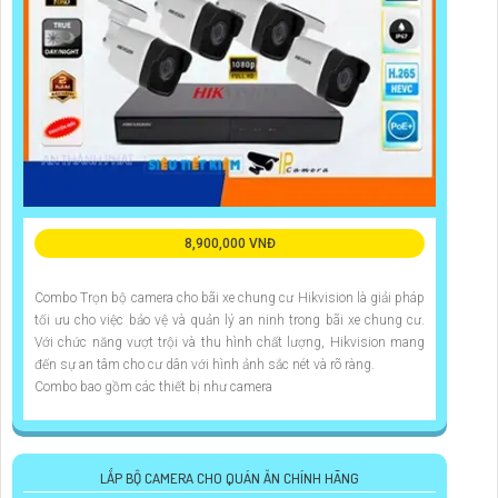
8,900,000 VNĐ
Combo Trọn bộ camera cho bãi xe chung cư Hikvision là giải pháp
tối ưu cho việc bảo vệ và quản lý an ninh trong bãi xe chung cư.
Với chức năng vượt trội và thu hình chất lượng, Hikvision mang
đến sự an tâm cho cư dân với hình ảnh sắc nét và rõ ràng.
Combo bao gồm các thiết bị như camera
LẮP BỘ CAMERA CHO QUÁN ĂN CHÍNH HÃNG