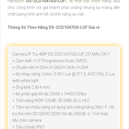
Hikvision
DS-2CD1047G0-LUF
C là một lựa chọn hàng đầu
cho công trình với giá thành phải chăng nhưng lại mang đến
chất lượng hình ảnh tốt và tính năng ưu việt.
Thông Số Theo Hãng DS-2CD1047G0-LUF Giá rẻ
Camera IP Trụ 4MP DS-2CD1047G0-LUF, CÓ MÀU 24/7
+ Cảm biến 1/3" Progressive Scan CMOS;
+ Chuẩn nén H.265+/H.265/H.264+/H.264
+ Độ nhạy sáng: Color: 0.001 Lux @ (F1.0, AGC ON), 0 Lux
with white light
+ Ống kính 2.8/4 mm
+ Độ phân giải tối đa (2560 × 1440)/20fps
+ Tính năng WDR 120dB; 3D DNR; BLC, HLC
+ Tầm xa chiếu sáng sử dụng ánh sáng trắng 30m -F: Hỗ
trợ thẻ nhớ SD/SDHC/SDXC tối đa 256GB -U: Tích hợp
Mic trên camera
+ Tiêu chuẩn IP67