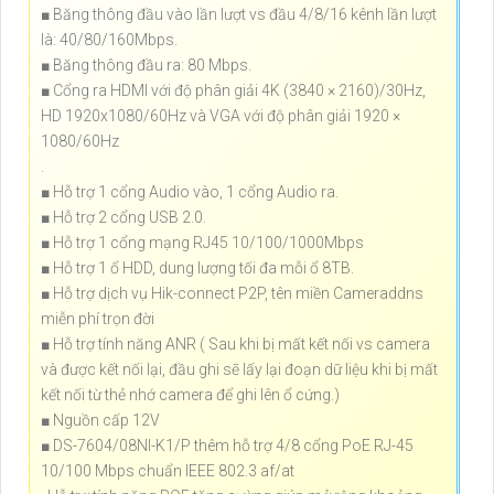
■ Băng thông đầu vào lần lượt vs đầu 4/8/16 kênh lần lượt
là: 40/80/160Mbps.
■ Băng thông đầu ra: 80 Mbps.
■ Cổng ra HDMI với độ phân giải 4K (3840 × 2160)/30Hz,
HD 1920x1080/60Hz và VGA với độ phân giải 1920 ×
1080/60Hz
.
■ Hỗ trợ 1 cổng Audio vào, 1 cổng Audio ra.
■ Hỗ trợ 2 cổng USB 2.0.
■ Hỗ trợ 1 cổng mạng RJ45 10/100/1000Mbps
■ Hỗ trợ 1 ổ HDD, dung lượng tối đa mỗi ổ 8TB.
■ Hỗ trợ dịch vụ Hik-connect P2P, tên miền Cameraddns
miễn phí trọn đời
■ Hỗ trợ tính năng ANR ( Sau khi bị mất kết nối vs camera
và được kết nối lại, đầu ghi sẽ lấy lại đoạn dữ liệu khi bị mất
kết nối từ thẻ nhớ camera để ghi lên ổ cứng.)
■ Nguồn cấp 12V
■ DS-7604/08NI-K1/P thêm hỗ trợ 4/8 cổng PoE RJ-45
10/100 Mbps chuẩn IEEE 802.3 af/at