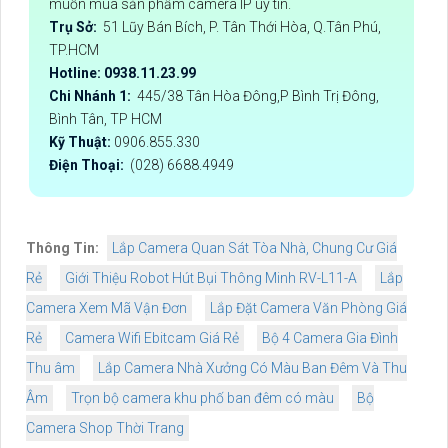
muốn mua sản phẩm camera IP uy tín.
Trụ Sở:
51 Lũy Bán Bích, P. Tân Thới Hòa, Q.Tân Phú,
TP.HCM
Hotline: 0938.11.23.99
Chi Nhánh 1:
445/38 Tân Hòa Đông,P Bình Trị Đông,
Bình Tân, TP HCM
Kỹ Thuật:
0906.855.330
Điện Thoại:
(028) 6688.4949
Thông Tin:
Lắp Camera Quan Sát Tòa Nhà, Chung Cư Giá
Rẻ
Giới Thiệu Robot Hút Bụi Thông Minh RV-L11-A
Lắp
Camera Xem Mã Vận Đơn
Lắp Đặt Camera Văn Phòng Giá
Rẻ
Camera Wifi Ebitcam Giá Rẻ
Bộ 4 Camera Gia Đình
Thu âm
Lắp Camera Nhà Xưởng Có Màu Ban Đêm Và Thu
Âm
Trọn bộ camera khu phố ban đêm có màu
Bộ
Camera Shop Thời Trang