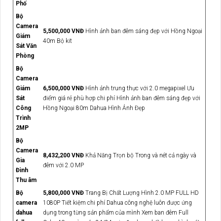
Phố
Bộ
Camera
5,500,000 VNĐ
Hình ảnh ban đêm sáng đẹp với Hồng Ngoại
Giám
40m Bộ kit
Sát Văn
Phòng
Bộ
Camera
Giám
6,500,000 VNĐ
Hình ảnh trung thực với 2.0 megapixel Ưu
Sát
điểm giá rẻ phù hợp chi phí Hình ảnh ban đêm sáng đẹp với
Công
Hồng Ngoại 80m Dahua Hình Ảnh Đẹp
Trình
2MP
Bộ
Camera
8,432,200 VNĐ
Khả Năng Trọn bộ Trong và nét cả ngày và
Gia
đêm với 2.0 MP
Đình
Thu âm
Bộ
5,800,000 VNĐ
Trang Bị Chất Lượng Hình 2.0 MP FULL HD
camera
1080P Tiết kiệm chi phí Dahua công nghệ luôn được ứng
dahua
dụng trong từng sản phẩm của mình Xem ban đêm Full