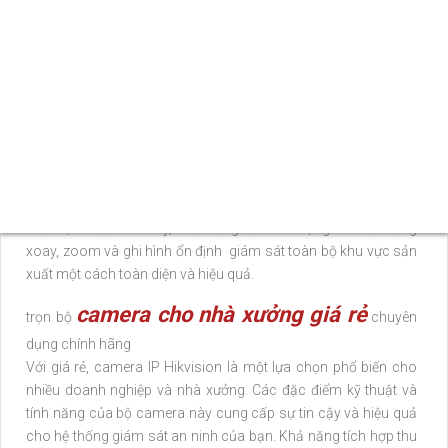
không chỉ giám sát hình ảnh, mà còn có thể nghe rõ âm thanh
trong khu vực lắp đặt camera. ♢
Những công nghệ ấn tượng
được tích hợp
rất Tiên ích cần thiết để giám sát các hoạt động
trong nhà xưởng, bao gồm cả tiếng nói và âm thanh khác có
thể xảy ra.
Bộ
camera IP Hikvision nhà xưởng giá rẻ
cung cấp một giải
pháp toàn diện cho hệ thống giám sát an ninh của bạn. Bao
gồm nhiều loại camera, hệ thống này có thể được tùy chỉnh để
đáp ứng các yêu cầu riêng của bạn. Các tính năng khác nhau
như bộ nhớ đám mây, khả năng kết nối mạng và khả năng
xoay, zoom và ghi hình ổn định giám sát toàn bộ khu vực sản
xuất một cách toàn diện và hiệu quả.
camera cho nhà xưởng giá rẻ
trọn bộ
chuyên
dụng chính hãng
Với giá rẻ, camera IP Hikvision là một lựa chọn phổ biến cho
nhiều doanh nghiệp và nhà xưởng. Các đặc điểm kỹ thuật và
tính năng của bộ camera này cung cấp sự tin cậy và hiệu quả
cho hệ thống giám sát an ninh của bạn. Khả năng tích hợp thu