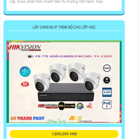
cấp. Được phát triển mạnh trên thị trường Việt Nam, máy
LẮP CAMERA IP TRỌN BỘ CHO LỚP HỌC
7,800,000 VNĐ