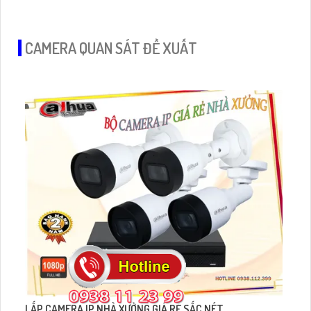
CAMERA QUAN SÁT ĐỀ XUẤT
LẮP CAMERA IP NHÀ XƯỞNG GIÁ RẺ SẮC NÉT