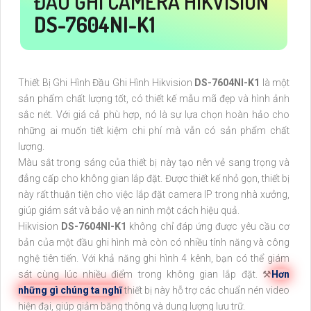
ĐẦU GHI CAMERA HIKVISION
DS-7604NI-K1
Thiết Bị Ghi Hình Đầu Ghi Hình Hikvision
DS-7604NI-K1
là một
sản phẩm chất lượng tốt, có thiết kế mẫu mã đẹp và hình ảnh
sắc nét. Với giá cả phù hợp, nó là sự lựa chọn hoàn hảo cho
những ai muốn tiết kiệm chi phí mà vẫn có sản phẩm chất
lượng.
Màu sắt trong sáng của thiết bị này tạo nên vẻ sang trọng và
đẳng cấp cho không gian lắp đặt. Được thiết kế nhỏ gọn, thiết bị
này rất thuận tiện cho việc lắp đặt camera IP trong nhà xưởng,
giúp giám sát và bảo vệ an ninh một cách hiệu quả.
Hikvision
DS-7604NI-K1
không chỉ đáp ứng được yêu cầu cơ
bản của một đầu ghi hình mà còn có nhiều tính năng và công
nghệ tiên tiến. Với khả năng ghi hình 4 kênh, bạn có thể giám
sát cùng lúc nhiều điểm trong không gian lắp đặt. ⚒
Hơn
những gì chúng ta nghĩ
thiết bị này hỗ trợ các chuẩn nén video
hiện đại, giúp giảm băng thông và dung lượng lưu trữ.