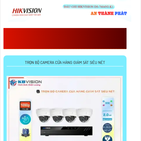
THÊM NHỮNG LỰA CHỌN ĐỂ SỬ
DỤNG PHÙ HỢP VỚI CÔNG TRÌNH
TRỌN BỘ CAMERA CỬA HÀNG GIÁM SÁT SIÊU NÉT