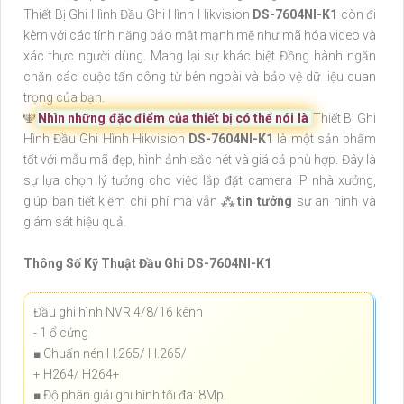
Thiết Bị Ghi Hình Đầu Ghi Hình Hikvision
DS-7604NI-K1
còn đi
kèm với các tính năng bảo mật mạnh mẽ như mã hóa video và
xác thực người dùng. Mang lại sự khác biệt Đồng hành ngăn
chặn các cuộc tấn công từ bên ngoài và bảo vệ dữ liệu quan
trọng của bạn.
️🕎
Nhìn những đặc điểm của thiết bị có thể nói là
Thiết Bị Ghi
Hình Đầu Ghi Hình Hikvision
DS-7604NI-K1
là một sản phẩm
tốt với mẫu mã đẹp, hình ảnh sắc nét và giá cả phù hợp. Đây là
sự lựa chọn lý tưởng cho việc lắp đặt camera IP nhà xưởng,
giúp bạn tiết kiệm chi phí mà vẫn ⁂
tin tưởng
sự an ninh và
giám sát hiệu quả.
Thông Số Kỹ Thuật Đầu Ghi DS-7604NI-K1
Đầu ghi hình NVR 4/8/16 kênh
- 1 ổ cứng
■ Chuấn nén H.265/ H.265/
+ H264/ H264+
■ Độ phân giải ghi hình tối đa: 8Mp.