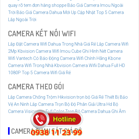
quay rõ tem đơn hàng shoppe
Báo Giá Camera Imou Ngoài
Trời
Báo Giá Camera Dahua Mới Up Cập Nhật
Top 5 Camera
Lắp Ngoài Trời
CAMERA KẾT NỐI WIFI
Lắp Đặt Camera Wifi Dahua Trong Nhà Giá Rẻ
Lắp Camera Wifi
2Mp Kbvision
Camera Wifi Imou Cube Ghi Hình Nét
Camera
Wifi Vantech Có Báo Động
Camera Wifi Chính Hãng Kbone
Camera Wifi Trong Nhà Kbvision
Camera Wifii Dahua Full HD
1080P
Top 5 Camera Wifi Giá Rẻ
CAMERA THEO GÓI
Lắp Camera Chống Trộm Hikvision trọn bộ Giá Rẻ
Thiết Bị Bảo
Vệ An Ninh
Lắp Camera Trọn Bộ Độ Phân Giải Ultra Hd
Bộ
Camera Visioncop Full Color
Trọn Bộ Camera Dahua Ghi Âm
CAMERA QUAN SÁT GIÁ RẺ