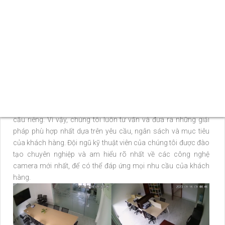
hàng, ngân hàng, trường học, bệnh viện và các khu vực dân cư.
Với sự ra đời của công nghệ camera ngày càng tiên tiến, việc
giám sát đã trở nên dễ dàng, linh hoạt và hiệu quả hơn bao giờ
hết.
Công ty chúng tôi rất tự hào là một trong những nhà cung cấp
hàng đầu về lắp đặt hệ thống camera tại quận Phú Nhuận. Với
nhiều năm kinh nghiệm trong ngành, chúng tôi cam kết mang
đến cho quý khách hàng những giải pháp camera tốt nhất với
dịch vụ chất lượng cao và mức giá hợp lý.
Chúng tôi hiểu rằng mỗi khách hàng đều có nhu cầu và yêu
cầu riêng. Vì vậy, chúng tôi luôn tư vấn và đưa ra những giải
pháp phù hợp nhất dựa trên yêu cầu, ngân sách và mục tiêu
của khách hàng. Đội ngũ kỹ thuật viên của chúng tôi được đào
tạo chuyên nghiệp và am hiểu rõ nhất về các công nghệ
camera mới nhất, để có thể đáp ứng mọi nhu cầu của khách
hàng.