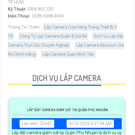
TP HCM
Kỹ Thuật:
0906.855.330
Điện Thoại:
(028) 6688.4949
Thông Tin Thêm:
Lắp Camera Cửa Hàng Trang Thiết Bị Y
Tế
Công Ty Lắp Camera Quận 8 Giá Rẻ
Dịch Vụ Lắp Đặt
Camera Trọn Gói Chuyên Nghiệp
Lắp Camera Kbvision Giá
Rẻ Chính Hãng
Lăp Camera Quận Bình Tân
DỊCH VỤ LẮP CAMERA
LẮP ĐẶT CAMERA GIÁM SÁT TẠI QUẬN PHÚ NHUẬN
Lần xem: 25447
4/15/2023 9:01:04 AM
Lắp đặt camera giám sát tại Quận Phú Nhuận là dịch vụ uy