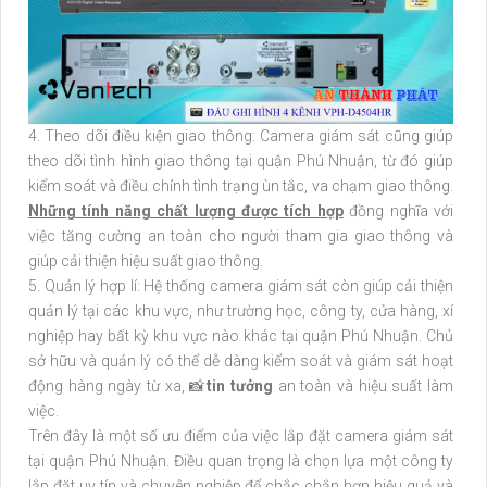
4. Theo dõi điều kiện giao thông: Camera giám sát cũng giúp
theo dõi tình hình giao thông tại quận Phú Nhuận, từ đó giúp
kiểm soát và điều chỉnh tình trạng ùn tắc, va chạm giao thông.
Những tính năng chất lượng được tích hợp
đồng nghĩa với
việc tăng cường an toàn cho người tham gia giao thông và
giúp cải thiện hiệu suất giao thông.
5. Quản lý hợp lí: Hệ thống camera giám sát còn giúp cải thiện
quản lý tại các khu vực, như trường học, công ty, cửa hàng, xí
nghiệp hay bất kỳ khu vực nào khác tại quận Phú Nhuận. Chủ
sở hữu và quản lý có thể dễ dàng kiểm soát và giám sát hoạt
động hàng ngày từ xa, 📸
tin tưởng
an toàn và hiệu suất làm
việc.
Trên đây là một số ưu điểm của việc lắp đặt camera giám sát
tại quận Phú Nhuận. Điều quan trọng là chọn lựa một công ty
lắp đặt uy tín và chuyên nghiệp để chắc chắn hơn hiệu quả và