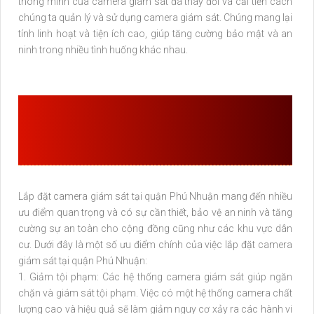
thông minh của camera giám sát đã thay đổi và cải tiến cách
chúng ta quản lý và sử dụng camera giám sát. Chúng mang lại
tính linh hoạt và tiện ích cao, giúp tăng cường bảo mật và an
ninh trong nhiều tình huống khác nhau.
ƯU ĐIỂM CỦA LẮP ĐẶT CAMERA
GIÁM SÁT TẠI QUẬN PHÚ
NHUẬN
Lắp đặt camera giám sát tại quận Phú Nhuận mang đến nhiều
ưu điểm quan trọng và có sự cần thiết, bảo vệ an ninh và tăng
cường sự an toàn cho cộng đồng cũng như các khu vực dân
cư. Dưới đây là một số ưu điểm chính của việc lắp đặt camera
giám sát tại quận Phú Nhuận:
1. Giảm tội phạm: Các hệ thống camera giám sát giúp ngăn
chặn và giám sát tội phạm. Việc có một hệ thống camera chất
lượng cao và hiệu quả sẽ làm giảm nguy cơ xảy ra các hành vi