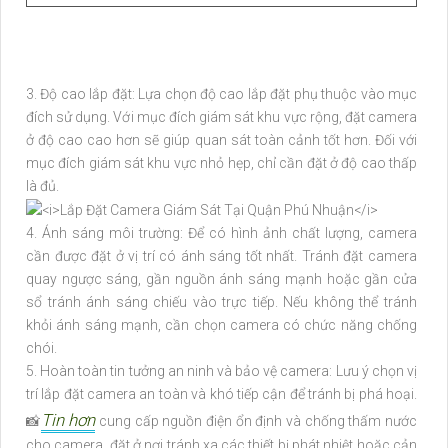
3. Độ cao lắp đặt: Lựa chọn độ cao lắp đặt phụ thuộc vào mục
đích sử dụng. Với mục đích giám sát khu vực rộng, đặt camera
ở độ cao cao hơn sẽ giúp quan sát toàn cảnh tốt hơn. Đối với
mục đích giám sát khu vực nhỏ hẹp, chỉ cần đặt ở độ cao thấp
là đủ.
4. Ánh sáng môi trường: Để có hình ảnh chất lượng, camera
cần được đặt ở vị trí có ánh sáng tốt nhất. Tránh đặt camera
quay ngược sáng, gần nguồn ánh sáng mạnh hoặc gần cửa
sổ tránh ánh sáng chiếu vào trực tiếp. Nếu không thể tránh
khỏi ánh sáng mạnh, cần chọn camera có chức năng chống
chói.
5. Hoàn toàn tin tưởng an ninh và bảo vệ camera: Lưu ý chọn vị
trí lắp đặt camera an toàn và khó tiếp cận để tránh bị phá hoại.
Tin hơn
📸
cung cấp nguồn điện ổn định và chống thấm nước
cho camera, đặt ở nơi tránh xa các thiết bị phát nhiệt hoặc cản