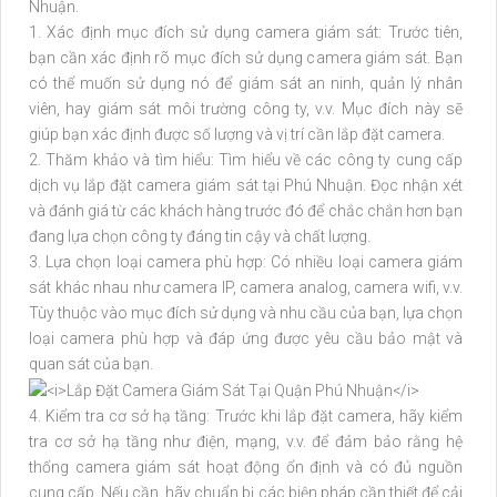
Nhuận.
1. Xác định mục đích sử dụng camera giám sát: Trước tiên,
bạn cần xác định rõ mục đích sử dụng camera giám sát. Bạn
có thể muốn sử dụng nó để giám sát an ninh, quản lý nhân
viên, hay giám sát môi trường công ty, v.v. Mục đích này sẽ
giúp bạn xác định được số lượng và vị trí cần lắp đặt camera.
2. Thăm khảo và tìm hiểu: Tìm hiểu về các công ty cung cấp
dịch vụ lắp đặt camera giám sát tại Phú Nhuận. Đọc nhận xét
và đánh giá từ các khách hàng trước đó để chắc chắn hơn bạn
đang lựa chọn công ty đáng tin cậy và chất lượng.
3. Lựa chọn loại camera phù hợp: Có nhiều loại camera giám
sát khác nhau như camera IP, camera analog, camera wifi, v.v.
Tùy thuộc vào mục đích sử dụng và nhu cầu của bạn, lựa chọn
loại camera phù hợp và đáp ứng được yêu cầu bảo mật và
quan sát của bạn.
4. Kiểm tra cơ sở hạ tầng: Trước khi lắp đặt camera, hãy kiểm
tra cơ sở hạ tầng như điện, mạng, v.v. để đảm bảo rằng hệ
thống camera giám sát hoạt động ổn định và có đủ nguồn
cung cấp. Nếu cần, hãy chuẩn bị các biện pháp cần thiết để cải