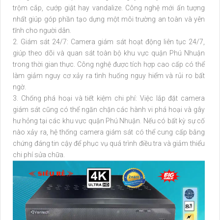
trộm cắp, cướp giật hay vandalize. Công nghệ mới ấn tượng
nhất giúp góp phần tạo dựng một môi trường an toàn và yên
tĩnh cho người dân.
2. Giám sát 24/7: Camera giám sát hoạt động liên tục 24/7,
giúp theo dõi và quan sát toàn bộ khu vực quận Phú Nhuận
trong thời gian thực. Công nghệ được tích hợp cao cấp có thể
làm giảm nguy cơ xảy ra tình huống nguy hiểm và rủi ro bất
ngờ.
3. Chống phá hoại và tiết kiệm chi phí: Việc lắp đặt camera
giám sát cũng có thể ngăn chặn các hành vi phá hoại và gây
hư hỏng tại các khu vực quận Phú Nhuận. Nếu có bất kỳ sự cố
nào xảy ra, hệ thống camera giám sát có thể cung cấp bằng
chứng đáng tin cậy để phục vụ quá trình điều tra và giảm thiểu
chi phí sửa chữa.