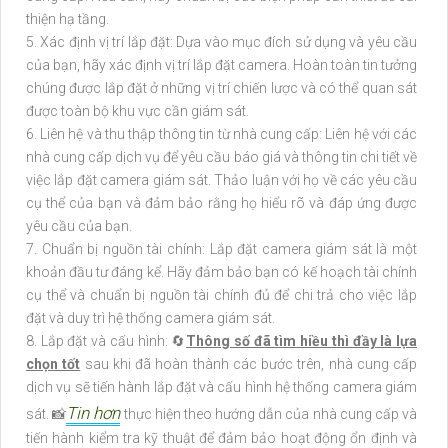
thiện hạ tầng.
5. Xác định vị trí lắp đặt: Dựa vào mục đích sử dụng và yêu cầu
của bạn, hãy xác định vị trí lắp đặt camera. Hoàn toàn tin tưởng
chúng được lắp đặt ở những vị trí chiến lược và có thể quan sát
được toàn bộ khu vực cần giám sát.
6. Liên hệ và thu thập thông tin từ nhà cung cấp: Liên hệ với các
nhà cung cấp dịch vụ để yêu cầu báo giá và thông tin chi tiết về
việc lắp đặt camera giám sát. Thảo luận với họ về các yêu cầu
cụ thể của bạn và đảm bảo rằng họ hiểu rõ và đáp ứng được
yêu cầu của bạn.
7. Chuẩn bị nguồn tài chính: Lắp đặt camera giám sát là một
khoản đầu tư đáng kể. Hãy đảm bảo bạn có kế hoạch tài chính
cụ thể và chuẩn bị nguồn tài chính đủ để chi trả cho việc lắp
đặt và duy trì hệ thống camera giám sát.
8. Lắp đặt và cấu hình: 🔄
Thông số đã tìm hiều thì đầy là lựa
chọn tốt
sau khi đã hoàn thành các bước trên, nhà cung cấp
dịch vụ sẽ tiến hành lắp đặt và cấu hình hệ thống camera giám
Tin hơn
sát. 📸
thực hiện theo hướng dẫn của nhà cung cấp và
tiến hành kiểm tra kỹ thuật để đảm bảo hoạt động ổn định và