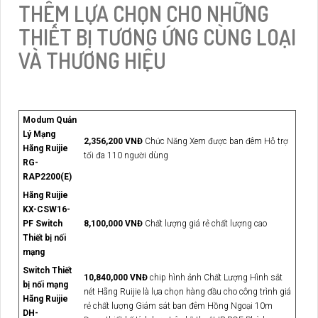
THÊM LỰA CHỌN CHO NHỮNG
THIẾT BỊ TƯƠNG ỨNG CÙNG LOẠI
VÀ THƯƠNG HIỆU
Modum Quản
Lý Mạng
2,356,200 VNĐ
Chức Năng Xem được ban đêm Hỗ trợ
Hãng Ruijie
tối đa 110 người dùng
RG-
RAP2200(E)
Hãng Ruijie
KX-CSW16-
PF Switch
8,100,000 VNĐ
Chất lượng giá rẻ chất lượng cao
Thiết bị nối
mạng
Switch Thiết
10,840,000 VNĐ
chip hình ảnh Chất Lượng Hình sắt
bị nối mạng
nét Hãng Ruijie là lựa chọn hàng đầu cho công trình giá
Hãng Ruijie
rẻ chất lượng Giám sát ban đêm Hồng Ngoại 10m
DH-