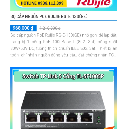
BỘ CẤP NGUỒN POE RUIJIE RG-E-130(GE)
968,000 ₫
1,210,000 ₫
Bộ cấp nguồn PoE Ruijie RG-E-130(GE) nhỏ gọn, dễ lắp đặt,
trang bị 1 cổng PoE 1000Base-T (802. 3af) công suất
30W/53V DC, tương thích chuẩn IEEE 802. 3af. Thiết bị an
toàn, chỉ nhận nguồn đúng yêu cầu, đạt chứng nhận FCC,
EN 55022/24, VCCI, UL/cUL và GS, đảm bảo cung cấp
nguồn ổn định cho các thiết bị Wi-Fi