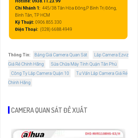
Hotline: 0938.11.23.99
Chi Nhánh 1:
445/38 Tân Hòa Đông,P Bình Trị Đông,
Bình Tân, TP HCM
Kỹ Thuật:
0906.855.330
Điện Thoại:
(028) 6688.4949
Thông Tin:
Bảng Giá Camera Quan Sát
Lắp Camera Ezviz
Giá Rẻ Chính Hãng
Sửa Chữa Máy Tính Quận Tân Phú
Công Ty Lắp Camera Quận 10
Tư Vấn Lắp Camera Giá Rẻ
Chính Hãng
CAMERA QUAN SÁT ĐỀ XUẤT