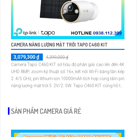
CAMERA NĂNG LƯỢNG MẶT TRỜI TAPO C460 KIT
3,079,300 ₫
4,399,000 ₫
Camera Tapo C460 KIT sở hữu độ phân giải cao lên đến 4K
UHD 8MP, zoom kỹ thuật số 16×, kết nối Wi-Fi băng tần kép
2. 4/5 GHz, pin lithium-ion 10000mAh tích hợp cùng tấm pin
năng lượng mặt trời 5. 2V/2. 5W. Tapo C460 KIT cũng hỗ trợ
quan sát ban đêm màu với cảm biến Starlight, tầm nhìn lên
đến 15 m
SẢN PHẨM CAMERA GIÁ RẺ