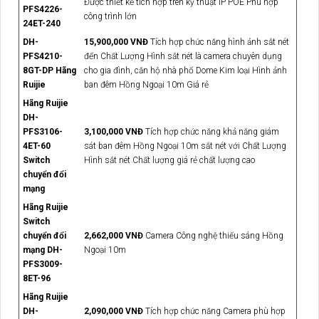
Được thiết kế tích hợp trên kỹ thuật IP POE Phù hợp
PFS4226-
công trình lớn
24ET-240
DH-
15,900,000 VNĐ
Tích hợp chức năng hình ảnh sắt nét
PFS4210-
đến Chất Lượng Hình sắt nét là camera chuyên dụng
8GT-DP Hãng
cho gia đình, căn hộ nhà phố Dome Kim loại Hình ảnh
Ruijie
ban đêm Hồng Ngoại 10m Giá rẻ
Hãng Ruijie
DH-
PFS3106-
3,100,000 VNĐ
Tích hợp chức năng khả năng giám
4ET-60
sát ban đêm Hồng Ngoại 10m sắt nét với Chất Lượng
Switch
Hình sắt nét Chất lượng giá rẻ chất lượng cao
chuyển đổi
mạng
Hãng Ruijie
Switch
chuyển đổi
2,662,000 VNĐ
Camera Công nghệ thiếu sáng Hồng
mạng DH-
Ngoại 10m
PFS3009-
8ET-96
Hãng Ruijie
DH-
2,090,000 VNĐ
Tích hợp chức năng Camera phù hợp