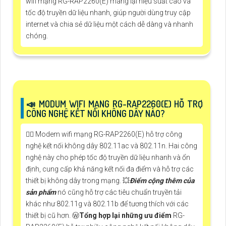
wifi mạng RG-RAP2260(E) mang lại hiệu suất cao và
tốc độ truyền dữ liệu nhanh, giúp người dùng truy cập
internet và chia sẻ dữ liệu một cách dễ dàng và nhanh
chóng.
📣 MODUM WIFI MẠNG RG-RAP2260(E) HỖ TRỢ
CÔNG NGHỆ KẾT NỐI KHÔNG DÂY NÀO?
🙆‍♀️ Modem wifi mạng RG-RAP2260(E) hỗ trợ công
nghệ kết nối không dây 802.11ac và 802.11n. Hai công
nghệ này cho phép tốc độ truyền dữ liệu nhanh và ổn
định, cung cấp khả năng kết nối đa điểm và hỗ trợ các
thiết bị không dây trong mạng. 💥
Điểm cộng thêm của
sản phẩm
nó cũng hỗ trợ các tiêu chuẩn truyền tải
khác như 802.11g và 802.11b để tương thích với các
thiết bị cũ hơn. Ⓦ
Tổng hợp lại những ưu điểm
RG-