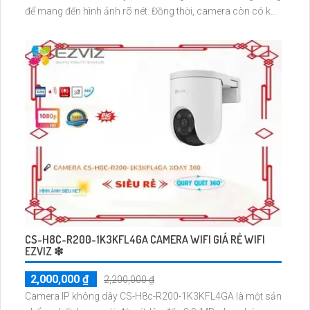
để mang đến hình ảnh rõ nét. Đồng thời, camera còn có khả
năng quan sát ban đêm với hỗ trợ hồng ngoại lên đến 30m
CS-H8C-R200-1K3KFL4GA CAMERA WIFI GIÁ RẺ WIFI
EZVIZ ❇
2,000,000 ₫
2,200,000 ₫
Camera IP không dây CS-H8c-R200-1K3KFL4GA là một sản