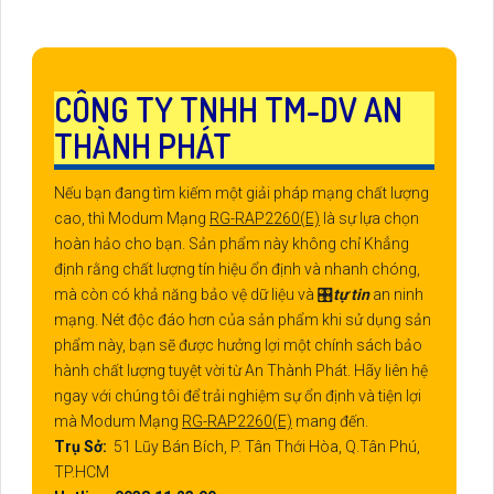
CÔNG TY TNHH TM-DV AN
THÀNH PHÁT
Nếu bạn đang tìm kiếm một giải pháp mạng chất lượng
cao, thì Modum Mạng
RG-RAP2260(E)
là sự lựa chọn
hoàn hảo cho bạn. Sản phẩm này không chỉ Khẳng
định rằng chất lượng tín hiệu ổn định và nhanh chóng,
mà còn có khả năng bảo vệ dữ liệu và 🎛
tự tin
an ninh
mạng. Nét độc đáo hơn của sản phẩm khi sử dụng sản
phẩm này, bạn sẽ được hưởng lợi một chính sách bảo
hành chất lượng tuyệt vời từ An Thành Phát. Hãy liên hệ
ngay với chúng tôi để trải nghiệm sự ổn định và tiện lợi
mà Modum Mạng
RG-RAP2260(E)
mang đến.
Trụ Sở:
51 Lũy Bán Bích, P. Tân Thới Hòa, Q.Tân Phú,
TP.HCM