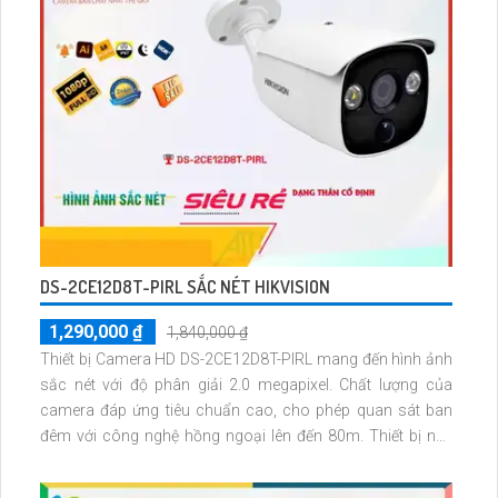
DS-2CE12D8T-PIRL SẮC NÉT HIKVISION
1,290,000 ₫
1,840,000 ₫
Thiết bị Camera HD DS-2CE12D8T-PIRL mang đến hình ảnh
sắc nét với độ phân giải 2.0 megapixel. Chất lượng của
camera đáp ứng tiêu chuẩn cao, cho phép quan sát ban
đêm với công nghệ hồng ngoại lên đến 80m. Thiết bị này
tích hợp công nghệ AHD, CVI, TVI, BCS cho độ bền cao hơn,
vượt trội hơn so với Starlight Camera