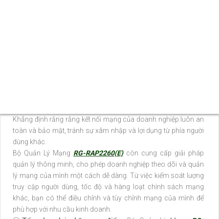
Sử dụng công nghệ Wifi Marketing, Bộ Quản Lý Mạng
RG-
RAP2260(E)
giúp các doanh nghiệp tạo ra các chương trình
khuyến mãi, quảng cáo, khảo sát và tương tác trực tiếp với
khách hàng thông qua mạng không dây. Với trang bị ưu việt
Bạn sẽ được tăng cường tương tác và sự hài lòng của khách
hàng, đồng thời tạo ra một kênh marketing hiệu quả cho doanh
nghiệp.
Với độ bảo mật cao, Bộ Quản Lý Mạng
RG-RAP2260(E)
hỗ trợ
các tính năng an ninh mạng như mã hóa, chứng thực người
dùng và tường lửa ứng dụng. ❃
Với Những Trang bị cao cấp
Khẳng định rằng rằng kết nối mạng của doanh nghiệp luôn an
toàn và bảo mật, tránh sự xâm nhập và lợi dụng từ phía người
dùng khác.
Bộ Quản Lý Mạng
RG-RAP2260(E)
còn cung cấp giải pháp
quản lý thông minh, cho phép doanh nghiệp theo dõi và quản
lý mạng của mình một cách dễ dàng. Từ việc kiểm soát lượng
truy cập người dùng, tốc độ và hàng loạt chính sách mạng
khác, bạn có thể điều chỉnh và tùy chỉnh mạng của mình để
phù hợp với nhu cầu kinh doanh.