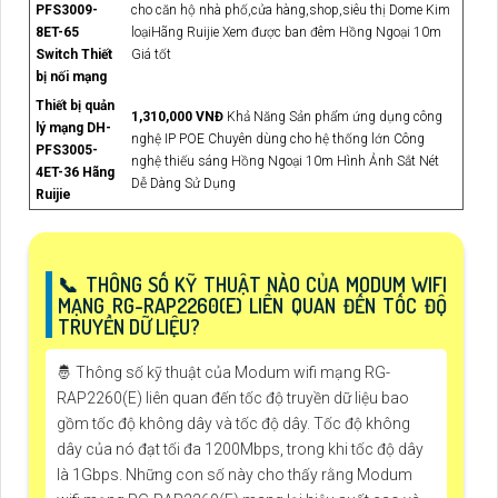
PFS3009-
cho căn hộ nhà phố,cửa hàng,shop,siêu thị Dome Kim
8ET-65
loạiHãng Ruijie Xem được ban đêm Hồng Ngoại 10m
Switch Thiết
Giá tốt
bị nối mạng
Thiết bị quản
1,310,000 VNĐ
Khả Năng Sản phẩm ứng dụng công
lý mạng DH-
nghệ IP POE Chuyên dùng cho hệ thống lớn Công
PFS3005-
nghệ thiếu sáng Hồng Ngoại 10m Hình Ảnh Sắt Nét
4ET-36 Hãng
Dễ Dàng Sử Dụng
Ruijie
📞 THÔNG SỐ KỸ THUẬT NÀO CỦA MODUM WIFI
MẠNG RG-RAP2260(E) LIÊN QUAN ĐẾN TỐC ĐỘ
TRUYỀN DỮ LIỆU?
🤴 Thông số kỹ thuật của Modum wifi mạng RG-
RAP2260(E) liên quan đến tốc độ truyền dữ liệu bao
gồm tốc độ không dây và tốc độ dây. Tốc độ không
dây của nó đạt tối đa 1200Mbps, trong khi tốc độ dây
là 1Gbps. Những con số này cho thấy rằng Modum