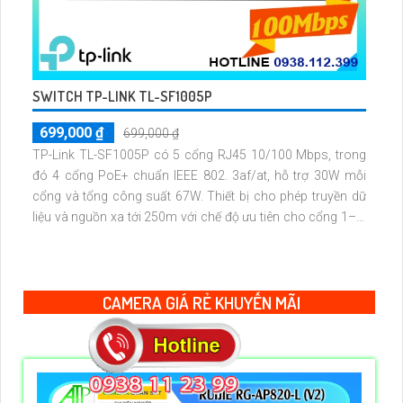
SWITCH TP-LINK TL-SF1005P
699,000 ₫
699,000 ₫
TP-Link TL-SF1005P có 5 cổng RJ45 10/100 Mbps, trong
đó 4 cổng PoE+ chuẩn IEEE 802. 3af/at, hỗ trợ 30W mỗi
cổng và tổng công suất 67W. Thiết bị cho phép truyền dữ
liệu và nguồn xa tới 250m với chế độ ưu tiên cho cổng 1–2,
cùng tính năng Plug & Play tiện lợi.
CAMERA GIÁ RẺ KHUYẾN MÃI