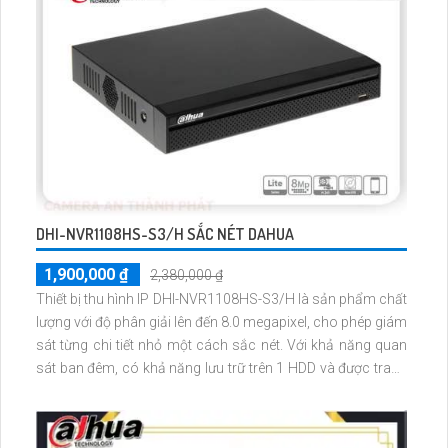
DHI-NVR1108HS-S3/H SẮC NÉT DAHUA
1,900,000 ₫
2,380,000 ₫
Thiết bị thu hình IP DHI-NVR1108HS-S3/H là sản phẩm chất
lượng với độ phân giải lên đến 8.0 megapixel, cho phép giám
sát từng chi tiết nhỏ một cách sắc nét. Với khả năng quan
sát ban đêm, có khả năng lưu trữ trên 1 HDD và được trang
bị công nghệ IP giúp không bị giảm chất lượng hình ảnh.
Ngoài ra, thiết bị còn hỗ trợ chuẩn kết nối ONVIF, phù hợp
cho việc giám sát trong kho hàng, nhà xưởng