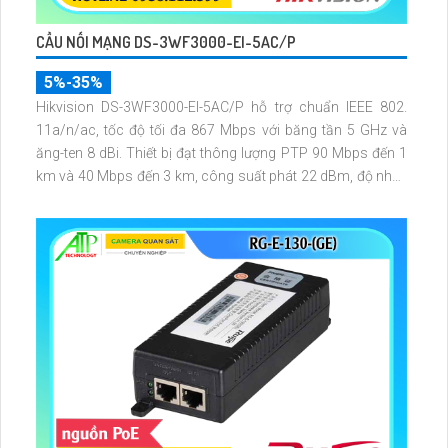
CẦU NỐI MẠNG DS-3WF3000-EI-5AC/P
5%-35%
Hikvision DS-3WF3000-EI-5AC/P hỗ trợ chuẩn IEEE 802.
11a/n/ac, tốc độ tối đa 867 Mbps với băng tần 5 GHz và
ăng-ten 8 dBi. Thiết bị đạt thông lượng PTP 90 Mbps đến 1
km và 40 Mbps đến 3 km, công suất phát 22 dBm, độ nhạy
thu -84 dBm, đảm bảo truyền tải dữ liệu và video giám sát
ổn định ở khoảng cách xa.