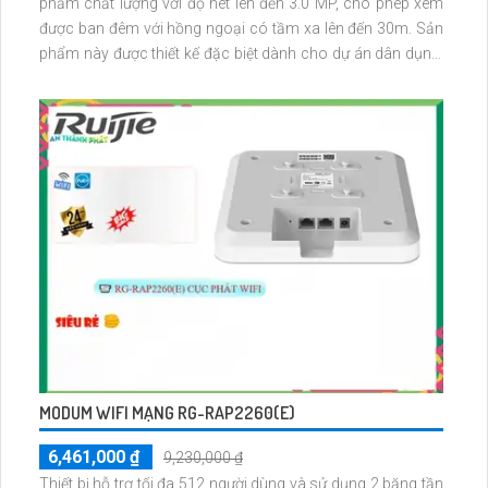
phẩm chất lượng với độ nét lên đến 3.0 MP, cho phép xem
được ban đêm với hồng ngoại có tầm xa lên đến 30m. Sản
phẩm này được thiết kế đặc biệt dành cho dự án dân dụng,
với công nghệ IP Wifi giúp thuận tiện trong việc cài đặt và sử
dụng
MODUM WIFI MẠNG RG-RAP2260(E)
6,461,000 ₫
9,230,000 ₫
Thiết bị hỗ trợ tối đa 512 người dùng và sử dụng 2 băng tần