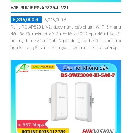
WIFI RUIJIE RG-AP820-L(V2)
5,846,000 ₫
6,046,000 ₫
Ruijie RG-AP820-L(V2) được nâng cấp chuẩn Wi-Fi 6 mang
đến tốc độ truyền tải dữ liệu lên tới 2. 402 Gbps, đảm bảo kết
nối mạnh mẽ và ổn định. Người dùng có thể tận hưởng trải
nghiệm chuyển vùng liền mạch, duy trì tính liên tục của dịch
vụ ngay cả khi di chuyển trong không gian rộng.