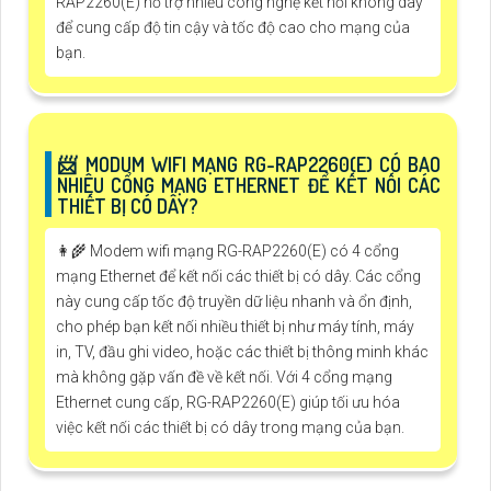
RAP2260(E) hỗ trợ nhiều công nghệ kết nối không dây
để cung cấp độ tin cậy và tốc độ cao cho mạng của
bạn.
📨 MODUM WIFI MẠNG RG-RAP2260(E) CÓ BAO
NHIÊU CỔNG MẠNG ETHERNET ĐỂ KẾT NỐI CÁC
THIẾT BỊ CÓ DÂY?
👩‍🌾 Modem wifi mạng RG-RAP2260(E) có 4 cổng
mạng Ethernet để kết nối các thiết bị có dây. Các cổng
này cung cấp tốc độ truyền dữ liệu nhanh và ổn định,
cho phép bạn kết nối nhiều thiết bị như máy tính, máy
in, TV, đầu ghi video, hoặc các thiết bị thông minh khác
mà không gặp vấn đề về kết nối. Với 4 cổng mạng
Ethernet cung cấp, RG-RAP2260(E) giúp tối ưu hóa
việc kết nối các thiết bị có dây trong mạng của bạn.