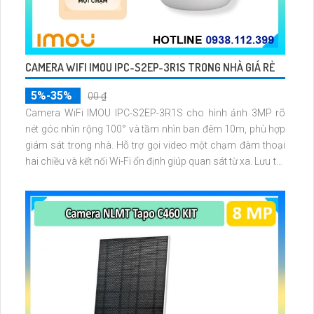
CAMERA WIFI IMOU IPC-S2EP-3R1S TRONG NHÀ GIÁ RẺ
5%-35%
00 ₫
Camera WiFi IMOU IPC-S2EP-3R1S cho hình ảnh 3MP rõ
nét góc nhìn rộng 100° và tầm nhìn ban đêm 10m, phù hợp
giám sát trong nhà. Hỗ trợ gọi video một chạm đàm thoại
hai chiều và kết nối Wi-Fi ổn định giúp quan sát từ xa. Lưu trữ
linh hoạt qua thẻ microSD tối đa 256GB hoặc lưu đám mây
dễ lắp đặt cho gia đình và văn phòng nhỏ.