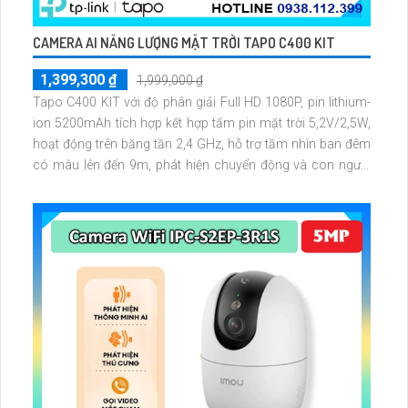
CAMERA AI NĂNG LƯỢNG MẶT TRỜI TAPO C400 KIT
1,399,300 ₫
1,999,000 ₫
Tapo C400 KIT với độ phân giải Full HD 1080P, pin lithium-
ion 5200mAh tích hợp kết hợp tấm pin mặt trời 5,2V/2,5W,
hoạt động trên băng tần 2,4 GHz, hỗ trợ tầm nhìn ban đêm
có màu lên đến 9m, phát hiện chuyển động và con người
bằng AI, đồng thời lưu trữ dữ liệu qua thẻ microSD lên đến
512GB