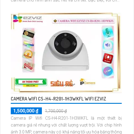
camera cho hình ảnh sắc nét và chi tiết. Đặc biệt, với chức
năng Xem ban đêm Hồng Ngoại 30m, camera có khả năng
quan sát tốt trong môi trường thiếu sáng
CAMERA WIFI CS-H4-R201-1H3WKFL WIFI EZVIZ
1,500,000 ₫
1,700,000 ₫
Camera IP Wifi CS-H4-R201-1H3WKFL là một thiết bị
camera giá rẻ nhưng với chất lượng vượt trội. Với chip hình
ảnh 3.0 MP, camera này có khả năng tối ưu hóa băng thông