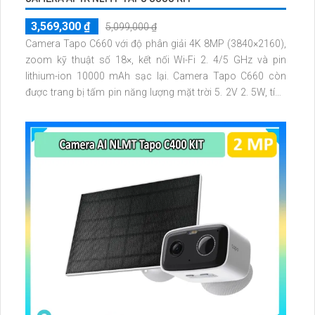
3,569,300 ₫
5,099,000 ₫
Camera Tapo C660 với độ phân giải 4K 8MP (3840×2160),
zoom kỹ thuật số 18×, kết nối Wi-Fi 2. 4/5 GHz và pin
lithium-ion 10000 mAh sạc lại. Camera Tapo C660 còn
được trang bị tấm pin năng lượng mặt trời 5. 2V 2. 5W, tích
hợp AI phát hiện người, thú cưng, phương tiện, lưu trữ thẻ
microSD tối đa 512 GB