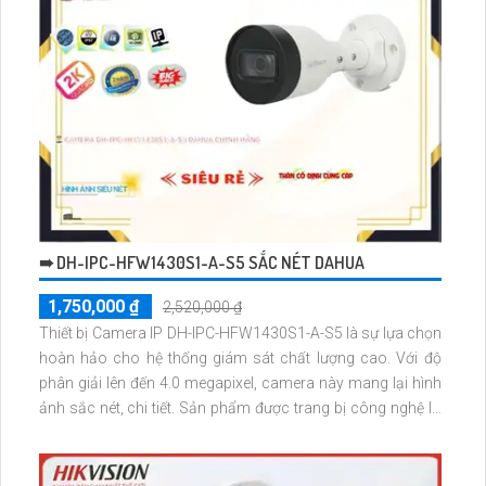
➠ DH-IPC-HFW1430S1-A-S5 SẮC NÉT DAHUA
1,750,000 ₫
2,520,000 ₫
Thiết bị Camera IP DH-IPC-HFW1430S1-A-S5 là sự lựa chọn
hoàn hảo cho hệ thống giám sát chất lượng cao. Với độ
phân giải lên đến 4.0 megapixel, camera này mang lại hình
ảnh sắc nét, chi tiết. Sản phẩm được trang bị công nghệ IP
tiên tiến, không bị giảm chất lượng hình ảnh, đặc biệt với
hồng ngoại Smart IR cho phép quan sát ban đêm đến 30m