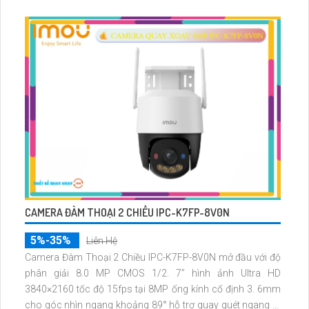
CAMERA ĐÀM THOẠI 2 CHIỀU IPC-K7FP-8V0N
5%-35%
Liên Hệ
Camera Đàm Thoại 2 Chiều IPC-K7FP-8V0N mở đầu với độ
phân giải 8.0 MP CMOS 1/2. 7” hình ảnh Ultra HD
3840×2160 tốc độ 15fps tại 8MP ống kính cố định 3. 6mm
cho góc nhìn ngang khoảng 89° hỗ trợ quay quét ngang 0-