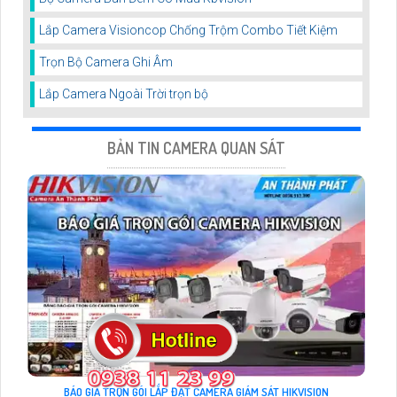
Lắp Camera Visioncop Chống Trộm Combo Tiết Kiệm
Trọn Bộ Camera Ghi Âm
Lắp Camera Ngoài Trời trọn bộ
BẢN TIN CAMERA QUAN SÁT
BÁO GIÁ TRỌN GÓI LẮP ĐẶT CAMERA GIÁM SÁT HIKVISION