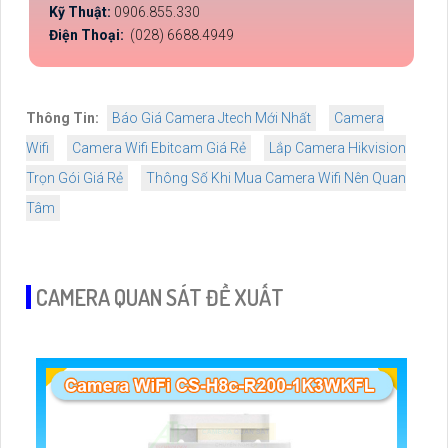
Kỹ Thuật:
0906.855.330
Điện Thoại:
(028) 6688.4949
Thông Tin:
Báo Giá Camera Jtech Mới Nhất
Camera
Wifi
Camera Wifi Ebitcam Giá Rẻ
Lắp Camera Hikvision
Trọn Gói Giá Rẻ
Thông Số Khi Mua Camera Wifi Nên Quan
Tâm
CAMERA QUAN SÁT ĐỀ XUẤT