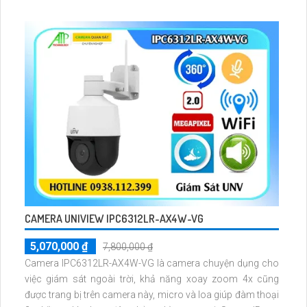
(10/100/1000Mbps) giúp mở rộng kết nối. Hỗ trợ khoảng
cách truyền tín hiệu và nguồn lên đến 250m, đảm bảo hiệu
suất ổn định.
CAMERA UNIVIEW IPC6312LR-AX4W-VG
5,070,000 ₫
7,800,000 ₫
Camera IPC6312LR-AX4W-VG là camera chuyện dụng cho
việc giám sát ngoài trời, khả năng xoay zoom 4x cũng
được trang bị trên camera này, micro và loa giúp đàm thoại