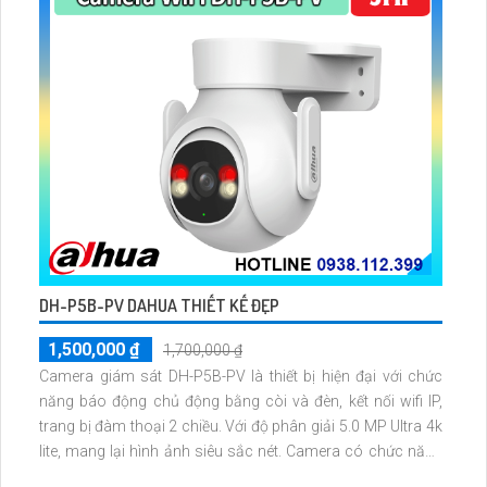
DH-P5B-PV DAHUA THIẾT KẾ ĐẸP
1,500,000 ₫
1,700,000 ₫
Camera giám sát DH-P5B-PV là thiết bị hiện đại với chức
năng báo động chủ động bằng còi và đèn, kết nối wifi IP,
trang bị đàm thoại 2 chiều. Với độ phân giải 5.0 MP Ultra 4k
lite, mang lại hình ảnh siêu sắc nét. Camera có chức năng
xử lý hình ảnh thiếu sáng, cho phép xem ban đêm rõ hơn và