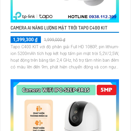
CAMERA AI NĂNG LƯỢNG MẶT TRỜI TAPO C400 KIT
1,399,300 ₫
1,999,000 ₫
Tapo C400 KIT với độ phân giải Full HD 1080P, pin lithium-
ion 5200mAh tích hợp kết hợp tấm pin mặt trời 5,2V/2,5W,
hoạt động trên băng tần 2,4 GHz, hỗ trợ tầm nhìn ban đêm
có màu lên đến 9m, phát hiện chuyển động và con người
bằng AI, đồng thời lưu trữ dữ liệu qua thẻ microSD lên đến
512GB