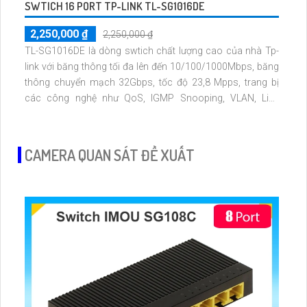
SWTICH 16 PORT TP-LINK TL-SG1016DE
2,250,000 ₫
2,250,000 ₫
TL-SG1016DE là dòng swtich chất lượng cao của nhà Tp-
link với băng thông tối đa lên đến 10/100/1000Mbps, băng
thông chuyển mạch 32Gbps, tốc độ 23,8 Mpps, trang bị
các công nghệ như QoS, IGMP Snooping, VLAN, Link
Aggregation, Port Mirroring và chuẩn đoán cáp giúp tối ưu
hiệu suất mạng
CAMERA QUAN SÁT ĐỀ XUẤT