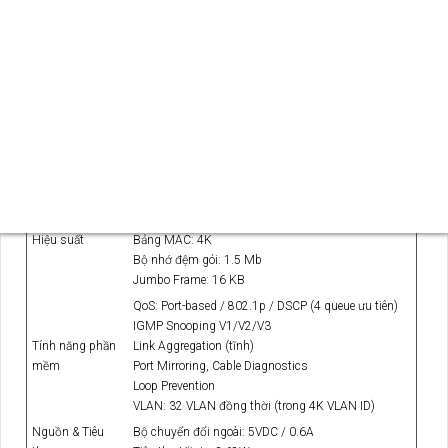
SG108E
Hạng mục
Thông số
Model
TP-Link TL-SG108E
8 × RJ45 10/100/1000 Mbps (Auto-Negotiation,
Cổng kết nối
Auto MDI/MDIX)
Thiết kế
Không quạt, hoạt động yên tĩnh
Switching Capacity: 16 Gbps
Tốc độ chuyển gói: 11.9 Mpps
Hiệu suất
Bảng MAC: 4K
Bộ nhớ đệm gói: 1.5 Mb
Jumbo Frame: 16 KB
QoS: Port-based / 802.1p / DSCP (4 queue ưu tiên)
IGMP Snooping V1/V2/V3
Tính năng phần
Link Aggregation (tĩnh)
mềm
Port Mirroring, Cable Diagnostics
Loop Prevention
VLAN: 32 VLAN đồng thời (trong 4K VLAN ID)
Nguồn & Tiêu
Bộ chuyển đổi ngoài: 5VDC / 0.6A