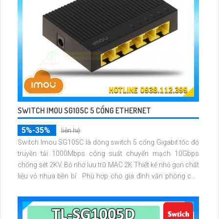
SWITCH IMOU SG105C 5 CỔNG ETHERNET
5%-35%
liên hệ
Switch Imou SG105C là dòng switch 5 cổng Gigabit tốc độ
truyền tải 1000Mbps công suất chuyển mạch 10Gbps
chống sét 2KV. Bộ nhớ lưu trữ MAC 2K Thiết kế nhỏ gọn chất
liệu vỏ nhựa bền bỉ . Phù hợp cho gia đình văn phòng cửa
hàng truyền tải dữ liệu nhanh chóng và ổn định. mạng