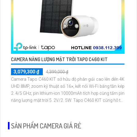
CAMERA NĂNG LƯỢNG MẶT TRỜI TAPO C460 KIT
3,079,300 ₫
4,399,000 ₫
Camera Tapo C460 KIT sở hữu độ phân giải cao lên đến 4K
UHD 8MP, zoom kỹ thuật số 16×, kết nối Wi-Fi băng tần kép
2. 4/5 GHz, pin lithium-ion 10000mAh tích hợp cùng tấm pin
năng lượng mặt trời 5. 2V/2. 5W. Tapo C460 KIT cũng hỗ trợ
quan sát ban đêm màu với cảm biến Starlight, tầm nhìn lên
đến 15 m
SẢN PHẨM CAMERA GIÁ RẺ