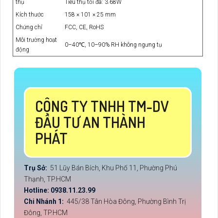
thụ
Tiêu thụ tối đa: 3.68W
Kích thước
158 × 101 × 25 mm
Chứng chỉ
FCC, CE, RoHS
Môi trường hoạt
0–40℃, 10–90% RH không ngưng tụ
động
CÔNG TY TNHH TM-DV
ĐẦU TƯ AN THÀNH
PHÁT
Trụ Sở:
51 Lũy Bán Bích, Khu Phố 11, Phường Phú
Thạnh, TP.HCM
Hotline: 0938.11.23.99
Chi Nhánh 1:
445/38 Tân Hòa Đông, Phường Bình Trị
Đông, TP.HCM