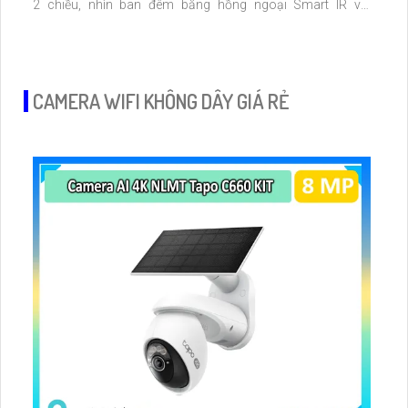
2 chiều, nhìn ban đêm bằng hồng ngoại Smart IR với
khoảng cách lên đến 50m, chuẩn nén
Ultra265/H.265/H.264
CAMERA WIFI KHÔNG DÂY GIÁ RẺ