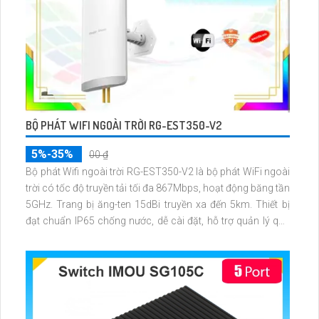
BỘ PHÁT WIFI NGOÀI TRỜI RG-EST350-V2
5%-35%
00 ₫
Bộ phát Wifi ngoài trời RG-EST350-V2 là bộ phát WiFi ngoài
trời có tốc độ truyền tải tối đa 867Mbps, hoạt động băng tần
5GHz. Trang bị ăng-ten 15dBi truyền xa đến 5km. Thiết bị
đạt chuẩn IP65 chống nước, dễ cài đặt, hỗ trợ quản lý qua
eWeb và Ruijie Cloud. Phù hợp mở rộng mạng cho camera
và khu vực ngoài trời