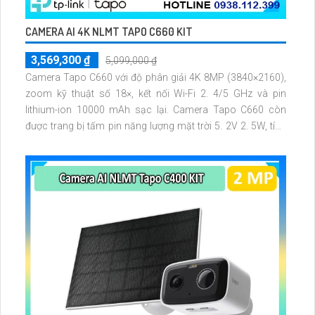
CAMERA AI 4K NLMT TAPO C660 KIT
3,569,300 ₫
5,099,000 ₫
Camera Tapo C660 với độ phân giải 4K 8MP (3840×2160),
zoom kỹ thuật số 18×, kết nối Wi-Fi 2. 4/5 GHz và pin
lithium-ion 10000 mAh sạc lại. Camera Tapo C660 còn
được trang bị tấm pin năng lượng mặt trời 5. 2V 2. 5W, tích
hợp AI phát hiện người, thú cưng, phương tiện, lưu trữ thẻ
microSD tối đa 512 GB