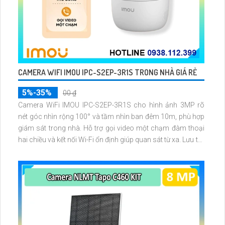
CAMERA WIFI IMOU IPC-S2EP-3R1S TRONG NHÀ GIÁ RẺ
5%-35%
00 ₫
Camera WiFi IMOU IPC-S2EP-3R1S cho hình ảnh 3MP rõ
nét góc nhìn rộng 100° và tầm nhìn ban đêm 10m, phù hợp
giám sát trong nhà. Hỗ trợ gọi video một chạm đàm thoại
hai chiều và kết nối Wi-Fi ổn định giúp quan sát từ xa. Lưu trữ
linh hoạt qua thẻ microSD tối đa 256GB hoặc lưu đám mây
dễ lắp đặt cho gia đình và văn phòng nhỏ.