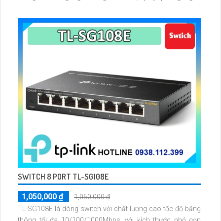
355° dọc 0-90° ban đêm có 4 chế độ sáng bao gồm Full
Color hồng ngoại tầm chiếu sáng lên tới 30 mét
SWITCH 8 PORT TL-SG108E
1,050,000 ₫
1,050,000 ₫
TL-SG108E là dòng switch với chất lượng cao tốc độ băng
thông tối đa 10/100/1000Mbps, với kích thước nhỏ gọn