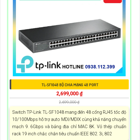
TL-SF1048 BỘ CHIA MẠNG 48 PORT
2,699,000 ₫
2,699,000 ₫
Switch TP-Link TL-SF1048 mang đến 48 cổng RJ45 tốc độ
10/100Mbps hỗ trợ auto MDI/MDIX cùng khả năng chuyển
mạch 9. 6Gbps và bảng địa chỉ MAC 8K. Vỏ thép chuẩn
rack 19 inch chắc chắn tiêu chuẩn IEEE 802. 3i, 802