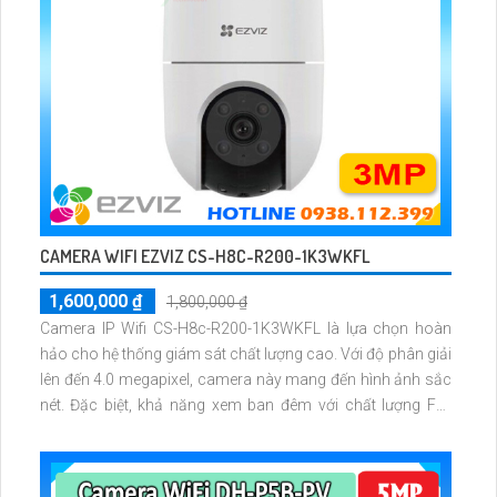
CAMERA WIFI EZVIZ CS-H8C-R200-1K3WKFL
1,600,000 ₫
1,800,000 ₫
Camera IP Wifi CS-H8c-R200-1K3WKFL là lựa chọn hoàn
hảo cho hệ thống giám sát chất lượng cao. Với độ phân giải
lên đến 4.0 megapixel, camera này mang đến hình ảnh sắc
nét. Đặc biệt, khả năng xem ban đêm với chất lượng Full
Color và khoảng cách 20m, giúp bạn theo dõi mọi hoạt
động ngay cả trong bóng tối