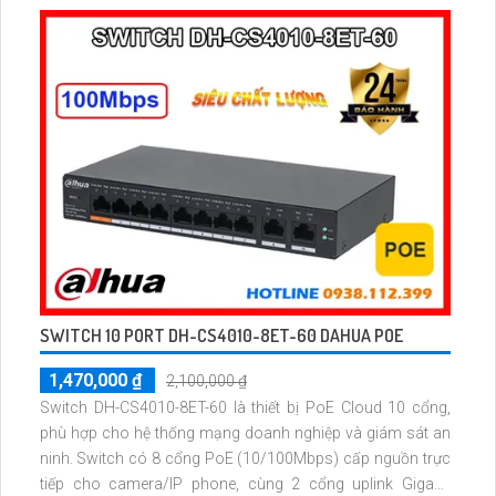
màu sắc đẹp hơn nhờ công nghệ CMOS
SWITCH 10 PORT DH-CS4010-8ET-60 DAHUA POE
1,470,000 ₫
2,100,000 ₫
Switch DH-CS4010-8ET-60 là thiết bị PoE Cloud 10 cổng,
phù hợp cho hệ thống mạng doanh nghiệp và giám sát an
ninh. Switch có 8 cổng PoE (10/100Mbps) cấp nguồn trực
tiếp cho camera/IP phone, cùng 2 cổng uplink Gigabit