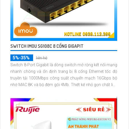
SWITCH IMOU SG108C 8 CỔNG GIGAPIT
5%-35%
liên hệ
Switch 8-Port Gigabit là dòng switch mở rộng kết nối mạng
nhanh chóng và ổn định trang bị 8 cổng Ethernet tốc độ
truyền tải 1000Mbps công suất chuyển mạch 16Gbps bộ
nhớ MAC 8K và bộ đệm gói 4Mb. Thiết kế nhỏ gọn chất liệu
vỏ nhựa bền chắc và chống sét 2KV cân mọi thời tiết phù
hợp gia đình văn phòng cửa hàng và hệ thống camera IP.