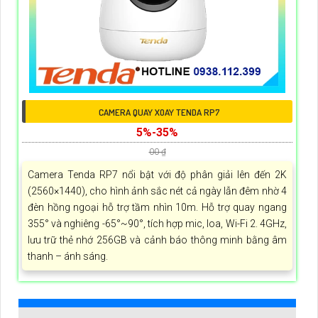
CAMERA QUAY XOAY TENDA RP7
5%-35%
00 ₫
Camera Tenda RP7 nổi bật với độ phân giải lên đến 2K
(2560×1440), cho hình ảnh sắc nét cả ngày lẫn đêm nhờ 4
đèn hồng ngoại hỗ trợ tầm nhìn 10m. Hỗ trợ quay ngang
355° và nghiêng -65°~90°, tích hợp mic, loa, Wi-Fi 2. 4GHz,
lưu trữ thẻ nhớ 256GB và cảnh báo thông minh bằng âm
thanh – ánh sáng.