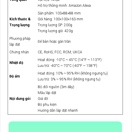
Hỗ trợ thông minh: Amazon Alexa
Sản phẩm: 103×88×88 mm
Kích thước &
Gói hàng: 100×100×163 mm
Trọng lượng
Trọng lượng SP: 200g
Trọng lượng gói: 420g
Phương pháp
Để bàn hoặc gắn trần
lắp đặt
Chứng nhận
CE, RoHS, FCC, RCM, UKCA
Hoạt động: -10°C ~ 45°C (14°F ~ 113°F)
Nhiệt độ
Lưu trữ: -40°C ~ 70°C (-40°F ~ 158°F)
Hoạt động: 10% ~ 95% RH (không ngưng tụ)
Độ ẩm
Lưu trữ: 3% ~ 95% RH (không ngưng tụ)
Bộ đổi nguồn (3m dây)
Mẫu lắp đặt
Nội dung gói
Giá đỡ
Bộ phụ kiện
Hướng dẫn lắp đặt nhanh