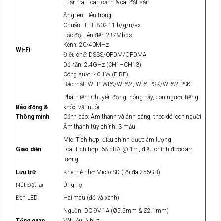
Tuần tra: Toàn cảnh & cài đặt sẵn
Ăng-ten: Bên trong
Chuẩn: IEEE 802.11 b/g/n/ax
Tốc độ: Lên đến 287Mbps
Kênh: 20/40MHz
Wi-Fi
Điều chế: DSSS/OFDM/OFDMA
Dải tần: 2.4GHz (CH1–CH13)
Công suất: <0,1W (EIRP)
Bảo mật: WEP, WPA/WPA2, WPA-PSK/WPA2-PSK
Phát hiện: Chuyển động, nóng nảy, con người, tiếng
Báo động &
khóc, vật nuôi
Thông minh
Cảnh báo: Âm thanh và ánh sáng, theo dõi con người
Âm thanh tùy chỉnh: 3 mẫu
Mic: Tích hợp, điều chỉnh được âm lượng
Giao diện
Loa: Tích hợp, 68 dBA @ 1m, điều chỉnh được âm
lượng
Lưu trữ
Khe thẻ nhớ Micro SD (tối đa 256GB)
Nút Đặt lại
Ủng hộ
Đèn LED
Hai màu (đỏ và xanh)
Nguồn: DC 9V 1A (Ø5.5mm & Ø2.1mm)
Tổng quan
Vật liệu: Nhựa