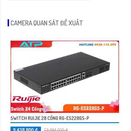
CAMERA QUAN SÁT ĐỀ XUẤT
SWITCH RUIJIE 28 CỔNG RG-ES228GS-P
9,438,800 ₫
13,484,000 ₫