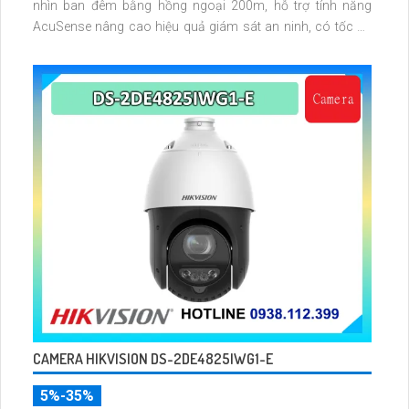
nhìn ban đêm bằng hồng ngoại 200m, hỗ trợ tính năng
AcuSense nâng cao hiệu quả giám sát an ninh, có tốc độ
lấy nét cao nhờ công nghệ Self-learning
CAMERA HIKVISION DS-2DE4825IWG1-E
5%-35%