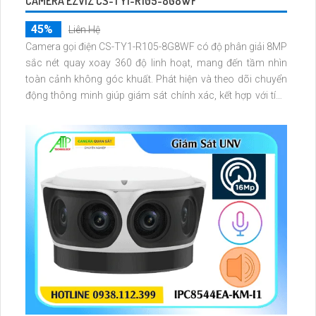
CAMERA EZVIZ CS-TY1-R105-8G8WF
45%
Liên Hệ
Camera gọi điện CS-TY1-R105-8G8WF có độ phân giải 8MP
sắc nét quay xoay 360 độ linh hoạt, mang đến tầm nhìn
toàn cảnh không góc khuất. Phát hiện và theo dõi chuyển
động thông minh giúp giám sát chính xác, kết hợp với tính
năng đàm thoại hai chiều giao tiếp dễ dàng từ xa.