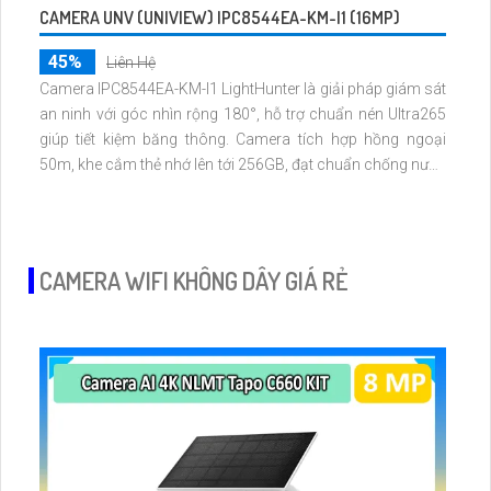
CAMERA UNV (UNIVIEW) IPC8544EA-KM-I1 (16MP)
45%
Liên Hệ
Camera IPC8544EA-KM-I1 LightHunter là giải pháp giám sát
an ninh với góc nhìn rộng 180°, hỗ trợ chuẩn nén Ultra265
giúp tiết kiệm băng thông. Camera tích hợp hồng ngoại
50m, khe cắm thẻ nhớ lên tới 256GB, đạt chuẩn chống nước
và bụi IP67, cùng tính năng đàm thoại 2 chiều tiện lợi hỗ trợ
công nghệ PoE camera dễ dàng lắp đặt và sử dụng hiệu
quả.
CAMERA WIFI KHÔNG DÂY GIÁ RẺ