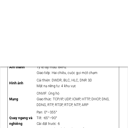
Khoảng cách: Lên đến 10m
Bước sóng IR: 850nm
Chế độ ban đêm: Đen trắng
Mã hóa: H.265, H.264
Độ phân giải chính: 2304×1296, 1920×1080,
1280×720
Băng hình
Luồng phụ: 640×360, 352×288, 320×240
Tốc độ khung hình: 1–30fps (mặc định 20fps)
Bitrate: 512kbps – 4096kbps
Kiểm soát bitrate: CBR, VBR
Mã hóa: G.711A, G.711U, AAC
Âm thanh
Tỷ lệ lấy mẫu: 8kHz
Giao tiếp: Hai chiều, cuộc gọi một chạm
Cải thiện: DWDR, BLC, HLC, DNR 3D
Hình ảnh
Mặt nạ riêng tư: 4 khu vực
ONVIF: Ủng hộ
Mạng
Giao thức: TCP/IP, UDP, ICMP, HTTP, DHCP, DNS,
DDNS, RTP, RTSP, RTCP, NTP, ARP
Pan: 0°–355°
Quay ngang và
Tilt: -65°–90°
nghiêng
Cài đặt trước: 6