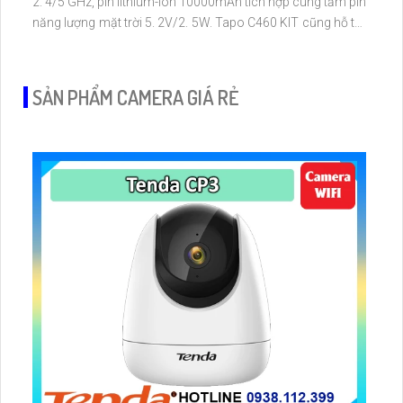
2. 4/5 GHz, pin lithium-ion 10000mAh tích hợp cùng tấm pin
năng lượng mặt trời 5. 2V/2. 5W. Tapo C460 KIT cũng hỗ trợ
quan sát ban đêm màu với cảm biến Starlight, tầm nhìn lên
đến 15 m
SẢN PHẨM CAMERA GIÁ RẺ