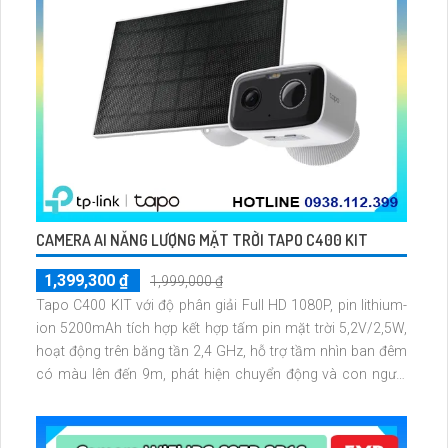
CAMERA AI NĂNG LƯỢNG MẶT TRỜI TAPO C400 KIT
1,399,300 ₫
1,999,000 ₫
Tapo C400 KIT với độ phân giải Full HD 1080P, pin lithium-
ion 5200mAh tích hợp kết hợp tấm pin mặt trời 5,2V/2,5W,
hoạt động trên băng tần 2,4 GHz, hỗ trợ tầm nhìn ban đêm
có màu lên đến 9m, phát hiện chuyển động và con người
bằng AI, đồng thời lưu trữ dữ liệu qua thẻ microSD lên đến
512GB