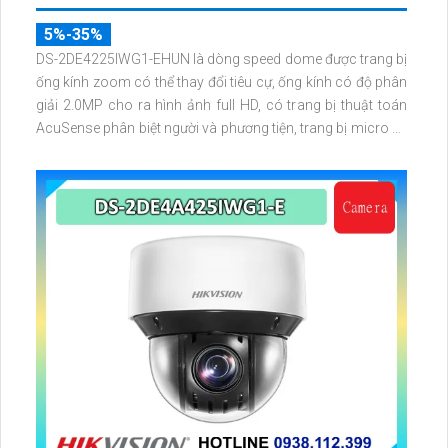
5%-35%
DS-2DE4225IWG1-EHUN là dòng speed dome được trang bị
ống kính zoom có thể thay đổi tiêu cự, ống kính có độ phân
giải 2.0MP cho ra hình ảnh full HD, có trang bị thuật toán
AcuSense phân biệt người và phương tiện, trang bị micro và
loa giúp đàm thoại 2 chiều, nhìn ban đêm bằng hồng ngoại
100m