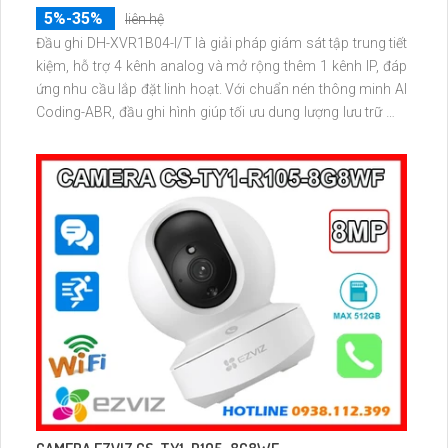
5%-35%
liên hệ
Đầu ghi DH-XVR1B04-I/T là giải pháp giám sát tập trung tiết
kiệm, hỗ trợ 4 kênh analog và mở rộng thêm 1 kênh IP, đáp
ứng nhu cầu lắp đặt linh hoạt. Với chuẩn nén thông minh AI
Coding-ABR, đầu ghi hình giúp tối ưu dung lượng lưu trữ mà
vẫn đảm bảo chất lượng hình ảnh rõ nét.