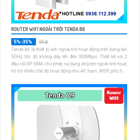
ROUTER WIFI NGOÀI TRỜI TENDA B6
5%-35%
00 ₫
Tenda B6 là thiết bị wifi ngoài trời hoạt động trên băng tần
5GHz, tốc độ không dây lên đến 300Mbps. Thiết kế với 2
đầu nối RP-SMA cho phép sử dụng ăng-ten ngoài linh hoạt,
hỗ trợ nhiều chế độ hoạt động như AP, trạm, WISP, phù hợp
cho kết nối PtP/PtMP trong mạng ISP hoặc hệ thống
camera giám sát.