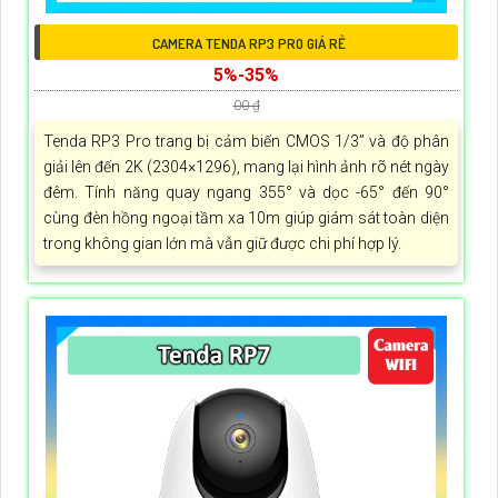
CAMERA TENDA RP3 PRO GIÁ RẺ
5%-35%
00 ₫
Tenda RP3 Pro trang bị cảm biến CMOS 1/3” và độ phân
giải lên đến 2K (2304×1296), mang lại hình ảnh rõ nét ngày
đêm. Tính năng quay ngang 355° và dọc -65° đến 90°
cùng đèn hồng ngoại tầm xa 10m giúp giám sát toàn diện
trong không gian lớn mà vẫn giữ được chi phí hợp lý.