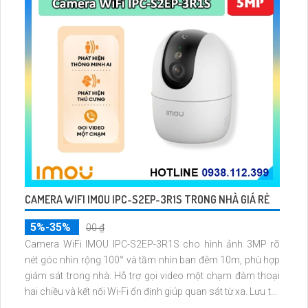
CAMERA WIFI IMOU IPC-S2EP-3R1S TRONG NHÀ GIÁ RẺ
5%-35%
00 ₫
Camera WiFi IMOU IPC-S2EP-3R1S cho hình ảnh 3MP rõ
nét góc nhìn rộng 100° và tầm nhìn ban đêm 10m, phù hợp
giám sát trong nhà. Hỗ trợ gọi video một chạm đàm thoại
hai chiều và kết nối Wi-Fi ổn định giúp quan sát từ xa. Lưu trữ
linh hoạt qua thẻ microSD tối đa 256GB hoặc lưu đám mây