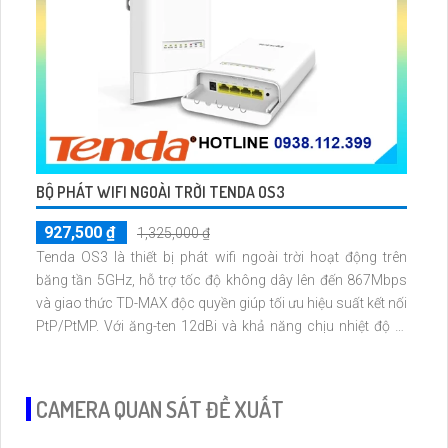
BỘ PHÁT WIFI NGOÀI TRỜI TENDA OS3
927,500 ₫
1,325,000 ₫
Tenda OS3 là thiết bị phát wifi ngoài trời hoạt động trên
băng tần 5GHz, hỗ trợ tốc độ không dây lên đến 867Mbps
và giao thức TD-MAX độc quyền giúp tối ưu hiệu suất kết nối
PtP/PtMP. Với ăng-ten 12dBi và khả năng chịu nhiệt độ từ
-30°C đến 60°C, OS3 lý tưởng cho giám sát CCTV và kết nối
ISP ngoài trời.
CAMERA QUAN SÁT ĐỀ XUẤT