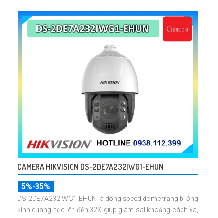
CAMERA HIKVISION DS-2DE7A232IWG1-EHUN
5%-35%
DS-2DE7A232IWG1-EHUN là dòng speed dome trang bị ống
kính quang học lên đến 32X giúp giám sát khoảng cách xa,