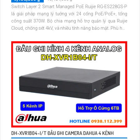
Switch Layer 2 Smart Managed PoE Ruijie RG-ES228GS-P
là giải pháp mạng lý tưởng với 24 cổng PoE/PoE+, tổng
công suất 370W. Bộ chia mạng hỗ trợ quản lý qua Ruijie
Cloud, chống sét 4kV, và nhiều tính năng bảo mật. Phù hợp
cho hệ thống giám sát, văn phòng và doanh nghiệp.
DH-XVR1B04-I/T ĐẦU GHI CAMERA DAHUA 4 KÊNH