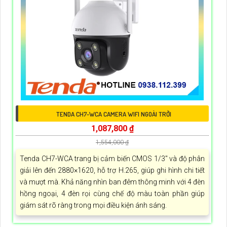
TENDA CH7-WCA CAMERA WIFI NGOÀI TRỜI
1,087,800 ₫
1,554,000 ₫
Tenda CH7-WCA trang bị cảm biến CMOS 1/3" và độ phân
giải lên đến 2880×1620, hỗ trợ H.265, giúp ghi hình chi tiết
và mượt mà. Khả năng nhìn ban đêm thông minh với 4 đèn
hồng ngoại, 4 đèn rọi cùng chế độ màu toàn phần giúp
giám sát rõ ràng trong mọi điều kiện ánh sáng.