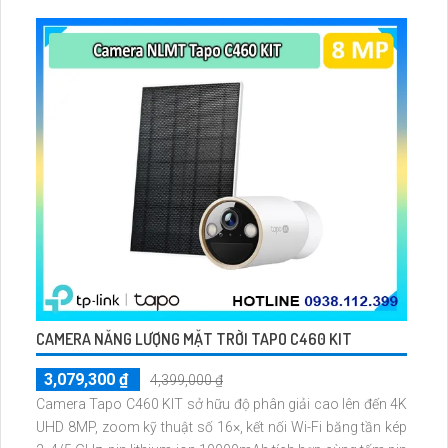
dễ lắp đặt cho gia đình và văn phòng nhỏ.
CAMERA NĂNG LƯỢNG MẶT TRỜI TAPO C460 KIT
3,079,300 ₫
4,399,000 ₫
Camera Tapo C460 KIT sở hữu độ phân giải cao lên đến 4K
UHD 8MP, zoom kỹ thuật số 16×, kết nối Wi-Fi băng tần kép