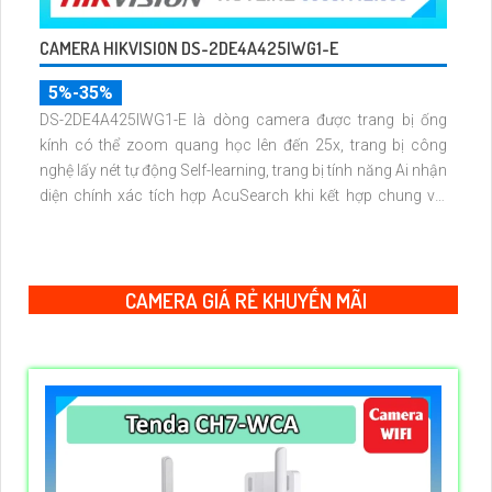
CAMERA HIKVISION DS-2DE4A425IWG1-E
5%-35%
DS-2DE4A425IWG1-E là dòng camera được trang bị ống
kính có thể zoom quang học lên đến 25x, trang bị công
nghệ lấy nét tự động Self-learning, trang bị tính năng Ai nhận
diện chính xác tích hợp AcuSearch khi kết hợp chung với
đầu ghi hình, nhìn ban đêm bằng hồng ngoại 50m
CAMERA GIÁ RẺ KHUYẾN MÃI