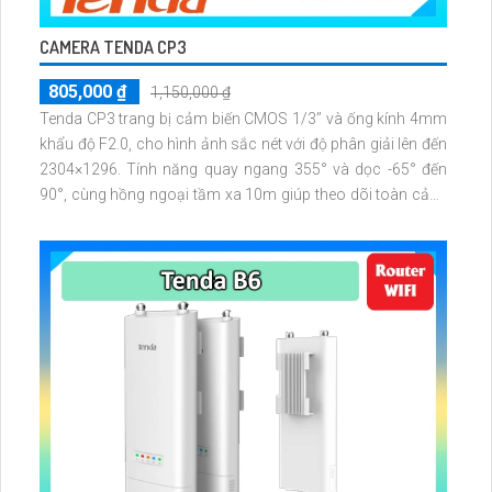
CAMERA TENDA CP3
805,000 ₫
1,150,000 ₫
Tenda CP3 trang bị cảm biến CMOS 1/3” và ống kính 4mm
khẩu độ F2.0, cho hình ảnh sắc nét với độ phân giải lên đến
2304×1296. Tính năng quay ngang 355° và dọc -65° đến
90°, cùng hồng ngoại tầm xa 10m giúp theo dõi toàn cảnh
cả ngày lẫn đêm trong điều kiện thiếu sáng.