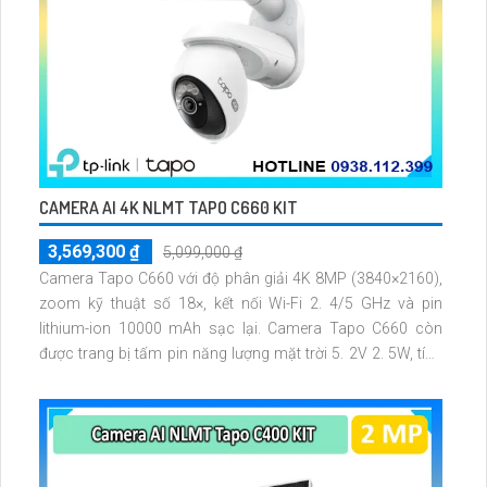
CAMERA AI 4K NLMT TAPO C660 KIT
3,569,300 ₫
5,099,000 ₫
Camera Tapo C660 với độ phân giải 4K 8MP (3840×2160),
zoom kỹ thuật số 18×, kết nối Wi-Fi 2. 4/5 GHz và pin
lithium-ion 10000 mAh sạc lại. Camera Tapo C660 còn
được trang bị tấm pin năng lượng mặt trời 5. 2V 2. 5W, tích
hợp AI phát hiện người, thú cưng, phương tiện, lưu trữ thẻ
microSD tối đa 512 GB