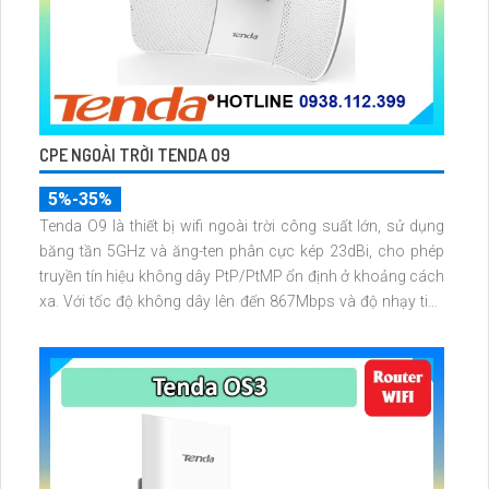
CPE NGOÀI TRỜI TENDA O9
5%-35%
Tenda O9 là thiết bị wifi ngoài trời công suất lớn, sử dụng
băng tần 5GHz và ăng-ten phân cực kép 23dBi, cho phép
truyền tín hiệu không dây PtP/PtMP ổn định ở khoảng cách
xa. Với tốc độ không dây lên đến 867Mbps và độ nhạy tiếp
nhận cao, O9 là lựa chọn lý tưởng cho ISP và giám sát
CCTV chuyên nghiệp.