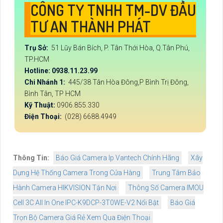
CÔNG TY TNHH TM-DV ĐẦU
TƯ AN THÀNH PHÁT
Trụ Sở:
51 Lũy Bán Bích, P. Tân Thới Hòa, Q.Tân Phú,
TP.HCM
Hotline: 0938.11.23.99
Chi Nhánh 1:
445/38 Tân Hòa Đông,P Bình Trị Đông,
Bình Tân, TP HCM
Kỹ Thuật:
0906.855.330
Điện Thoại:
(028) 6688.4949
Thông Tin:
Báo Giá Camera Ip Vantech Chính Hãng
Xây
Dựng Hệ Thống Camera Trong Cửa Hàng
Trung Tâm Bảo
Hành Camera HIKVISION Tận Nơi
Thông Số Camera IMOU
Cell 3C All In One IPC-K9DCP-3T0WE-V2 Nổi Bật
Báo Giá
Trọn Bộ Camera Giá Rẻ Xem Qua Điện Thoại