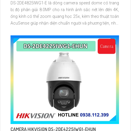
DS-2DE4825IWG1-E là dòng camera speed dome có trang
bị độ phân giải 8.0MP cho ra hình ảnh sắc nét lên đến 4K,
ống kính có thể zoom quang học 25x, kèm theo thuật toán
AcuSense giúp nhận diện chuẩn người và phương tiện, nhìn
ban đêm hồng ngoại tầm xa lên đến 100m
CAMERA HIKVISION DS-2DE4225IWG1-EHUN