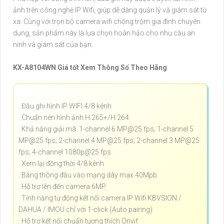
ảnh trên công nghệ IP Wifi, giúp dễ dàng quản lý và giám sát từ
xa. Cùng với trọn bộ camera wifi chống trộm gia đình chuyên
dụng, sản phẩm này là lựa chọn hoàn hảo cho nhu cầu an
ninh và giám sát của bạn.
KX-A8104WN Giá tốt Xem Thông Số Theo Hãng
. Đầu ghi hình IP WIFI 4/8 kênh
. Chuẩn nén hình ảnh H.265+/H.264
. Khả năng giải mã: 1-channel 6 MP@25 fps; 1-channel 5
MP@25 fps; 2-channel 4 MP@25 fps; 2-channel 3 MP@25
fps; 4-channel 1080p@25 fps
. Xem lại đồng thời 4/8 kênh
. Băng thông đầu vào mạng dây max 40Mpb.
. Hỗ trợ lên đến camera 6MP.
. Tính năng tự động kết nối camera IP Wifi KBVSION /
DAHUA / IMOU chỉ với 1-click (Auto pairing)
. Hỗ trợ kết nối chuẩn tương thích Onvif