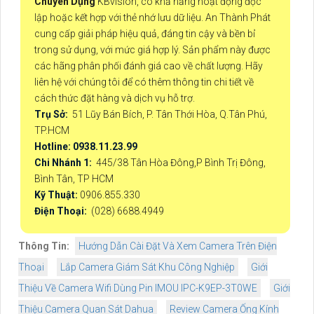
Chuyên Dụng
KBvision, có khả năng hoạt động độc
lập hoặc kết hợp với thẻ nhớ lưu dữ liệu. An Thành Phát
cung cấp giải pháp hiệu quả, đáng tin cậy và bền bỉ
trong sử dụng, với mức giá hợp lý. Sản phẩm này được
các hãng phân phối đánh giá cao về chất lượng. Hãy
liên hệ với chúng tôi để có thêm thông tin chi tiết về
cách thức đặt hàng và dịch vụ hỗ trợ.
Trụ Sở:
51 Lũy Bán Bích, P. Tân Thới Hòa, Q.Tân Phú,
TP.HCM
Hotline: 0938.11.23.99
Chi Nhánh 1:
445/38 Tân Hòa Đông,P Bình Trị Đông,
Bình Tân, TP HCM
Kỹ Thuật:
0906.855.330
Điện Thoại:
(028) 6688.4949
Thông Tin:
Hướng Dẫn Cài Đặt Và Xem Camera Trên Điện
Thoại
Lắp Camera Giám Sát Khu Công Nghiệp
Giới
Thiệu Về Camera Wifi Dùng Pin IMOU IPC-K9EP-3T0WE
Giới
Thiệu Camera Quan Sát Dahua
Review Camera Ống Kính