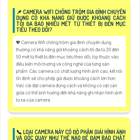
📌 CAMERA WIFI CHỐNG TRỘM GIA ĐÌNH CHUYÊN
DỤNG CÓ KHẢ NĂNG GIỮ ĐƯỢC KHOẢNG CÁCH
TỐI ĐA BAO NHIÊU MÉT TỪ THIẾT BỊ ĐẾN MỤC
TIÊU THEO DÕI?
💖 Camera Wifi chống trộm gia đình chuyên dụng
thường có khả năng giữ khoảng cách tối đa từ 20 đến
50 mét từ thiết bị đến mục tiêu theo dõi, tùy thuộc vào
điều kiện môi trường và công nghệ của từng sản
phẩm. Các camera có chất lượng hình ảnh cao, kết nối
ổn định sẽ cho phép giữ được khoảng cách lớn hơn.
Việc cài đặt camera đúng cách và không có vật cản
giữa có thể ảnh hưởng đến khả năng ghi nhận hình ảnh
từ xa của camera.
📞 LOẠI CAMERA NÀY CÓ ĐỘ PHÂN GIẢI HÌNH ẢNH
VÀ GÓC QUAY NHƯ THẾ NÀO ĐỂ ĐẢM BẢO CHẤT