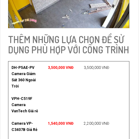
THÊM NHỮNG LỰA CHỌN ĐỂ SỬ
DỤNG PHÙ HỢP VỚI CÔNG TRÌNH
DH-P5AE-PV
3,500,000 VNĐ
3,500,000 VNĐ
Camera Giám
Sát 360 Ngoài
Trời
VPH-C519F
Camera
VanTech Giá rẻ
Camera VP-
1,540,000 VNĐ
2,200,000 VNĐ
C3407B Giá Rẻ