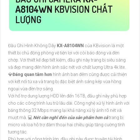
A8104WN
KBVISION CHẤT
LƯỢNG
Đầu Ghi Hình Không Dây
KX-A8104WN
của KBvision là một
thiết bị chủ động phòng vệ tiện lợi với còi báo động và đèn
chớp. Với thiết kế đẹp tiết kiệm, đầu ghi này trang bị siêu sáng
và đẹp mang đến hình ảnh sắc nét với chất lượng Ultra 4k lite.
💎
Đáng quan tâm hơn
hình ảnh ban đêm cũng được cải thiện
với kết nối từ xa và trang bị đặc biệt ánh sáng kép vừa hồng
ngoại vừa đèn trợ sáng.
Với hổ trợ dung lượng HDD lên đến 16TB, đầu ghi này phù hợp
cho các công trình lưu trữ lâu dài. Công nghệ xử lý hình ảnh với
băng thông 32 Mbps mang lại khả năng xử lý ảnh rõ nét và
mượt mà. 💻
Nét cần nghĩ đến của sản phẩm hơn cả
trang bị
micro và loa hỗ trợ đàm thoại hai chiều giúp tăng cường tính
tương tác.
Phù hợp với công trình lớn, đầu ghi này được truyền tải hình