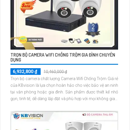
TRỌN BỘ CAMERA WIFI CHỐNG TRỘM GIA ĐÌNH CHUYÊN
DỤNG
6,932,800 ₫
10,460,000 ₫
Trọn bộ camera chất lượng Camera Wifi Chống Trộm Giá rẻ
của KBvision là lựa chọn hoàn hảo cho việc bảo vệ an ninh
tại văn phòng hoặc gia đình. Sản phẩm được thiết kế nhỏ
gọn, tinh tế, dễ dàng lắp đặt và phù hợp với mọi không gian.
Sở hữu khả năng kết nối Wifi, truy cập từ xa thông qua điện
thoại, bạn có thể dễ dàng theo dõi mọi hoạt động xung
quanh ngôi nhà hoặc văn phòng mọi lúc, mọi nơi