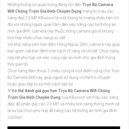
Những thông số quan trọng đáng nói đến
Trọn Bộ Camera
Wifi Chống Trộm Gia Đình Chuyên Dụng
, trang bị màu sắc
sáng đẹp 2.0 MP KBvision là một thông tin mang nhiều tiện ích
đối với những người quan tâm đến việc nâng cao hệ thống an
ninh gia đình. Camera này thuộc dòng camera giá rẻ nhưng
tích hợp nhiều chức năng ưu việt.
Với khả năng xem ban đêm Hồng Ngoại 30m, camera này giúp
bạn giám sát ban đêm một cách rõ ràng và chi tiết. Chức năng
này rất phù hợp với việc cung cấp an ninh cho gia đình trong
thời gian tối.
Chức năng đàm thoại 2 chiều cũng là một điểm cộng cho Trọn
Bộ Camera Wifi này, giúp người sử dụng có thể trò chuyện
hoặc giao tiếp từ xa một cách tiện lợi.
️🏅
Có thể đánh giá gọn hơn
Trọn Bộ Camera Wifi Chống
Trộm Gia Đình Chuyên Dụng
của KBvision với màu sắc sáng
đẹp, độ phân giải cao 2.0 MP, và nhiều tính năng thông minh sẽ
là sự lựa chọn phù hợp để nâng cao hệ thống an ninh gia đình
của bạn.