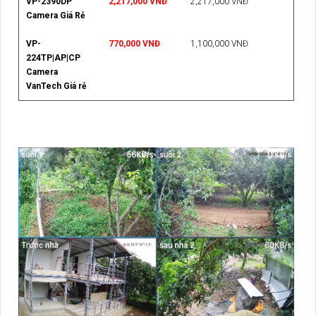
VP-2390DP
2,217,000 VNĐ
2,217,000 VNĐ
Camera Giá Rẻ
VP-
770,000 VNĐ
1,100,000 VNĐ
224TP|AP|CP
Camera
VanTech Giá rẻ