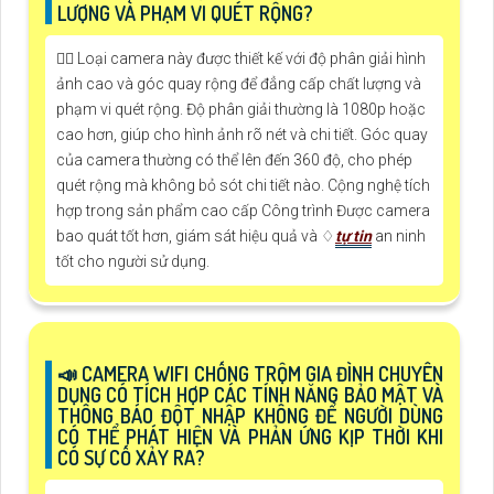
LƯỢNG VÀ PHẠM VI QUÉT RỘNG?
🙆‍♀️ Loại camera này được thiết kế với độ phân giải hình
ảnh cao và góc quay rộng để đẳng cấp chất lượng và
phạm vi quét rộng. Độ phân giải thường là 1080p hoặc
cao hơn, giúp cho hình ảnh rõ nét và chi tiết. Góc quay
của camera thường có thể lên đến 360 độ, cho phép
quét rộng mà không bỏ sót chi tiết nào. Cộng nghệ tích
hợp trong sản phẩm cao cấp Công trình Được camera
bao quát tốt hơn, giám sát hiệu quả và ♢
tự tin
an ninh
tốt cho người sử dụng.
📣 CAMERA WIFI CHỐNG TRỘM GIA ĐÌNH CHUYÊN
DỤNG CÓ TÍCH HỢP CÁC TÍNH NĂNG BẢO MẬT VÀ
THÔNG BÁO ĐỘT NHẬP KHÔNG ĐỂ NGƯỜI DÙNG
CÓ THỂ PHÁT HIỆN VÀ PHẢN ỨNG KỊP THỜI KHI
CÓ SỰ CỐ XẢY RA?