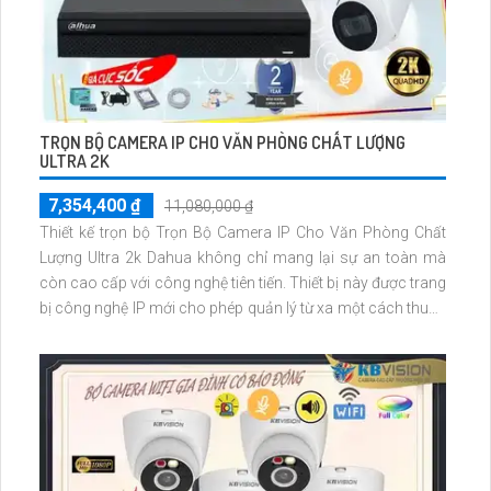
TRỌN BỘ CAMERA IP CHO VĂN PHÒNG CHẤT LƯỢNG
ULTRA 2K
7,354,400 ₫
11,080,000 ₫
Thiết kế trọn bộ Trọn Bộ Camera IP Cho Văn Phòng Chất
Lượng Ultra 2k Dahua không chỉ mang lại sự an toàn mà
còn cao cấp với công nghệ tiên tiến. Thiết bị này được trang
bị công nghệ IP mới cho phép quản lý từ xa một cách thuận
tiện. Đặc biệt, cảm biến hình ảnh kích thước 1/2. 7 giúp giám
sát một cách chính xác và sắc nét