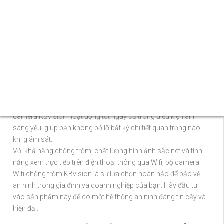
hệ thống camera KBvision mang đến hình ảnh rõ nét, chất
lượng màu sắc sống động.
Hệ thống camera này được thiết kế để thích hợp với việc xem
trên điện thoại thông qua kết nối Wifi. Bạn có thể dễ dàng xem
trực tiếp hoặc theo dõi lại hình ảnh từ bất kỳ đâu chỉ cần một
chiếc điện thoại thông minh kết nối internet. Cộng nghệ tích hợp
trong sản phẩm cao cấp Công trình Được bạn luôn kiểm soát
được tình hình an ninh tại nhà mọi lúc, mọi nơi.
™️
Nỗi hơn trong các thông số
tính năng Starlight của bộ camera
này cũng đáng 🎛
nhấn mạnh
. Starlight cho phép hệ thống
camera KBvision hoạt động tốt ngay cả trong điều kiện ánh
sáng yếu, giúp bạn không bỏ lỡ bất kỳ chi tiết quan trọng nào
khi giám sát.
Với khả năng chống trộm, chất lượng hình ảnh sắc nét và tính
năng xem trực tiếp trên điện thoại thông qua Wifi, bộ camera
Wifi chống trộm KBvision là sự lựa chọn hoàn hảo để bảo vệ
an ninh trong gia đình và doanh nghiệp của bạn. Hãy đầu tư
vào sản phẩm này để có một hệ thống an ninh đáng tin cậy và
hiện đại.