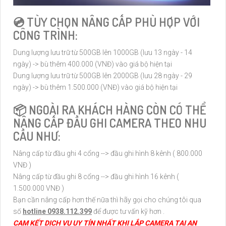
💿 TÙY CHỌN NÂNG CẤP PHÙ HỢP VỚI
CÔNG TRÌNH:
Dung lượng lưu trữ từ 500GB lên 1000GB (lưu 13 ngày - 14
ngày) -> bù thêm 400.000 (VNĐ) vào giá bộ hiện tại
Dung lượng lưu trữ từ 500GB lên 2000GB (lưu 28 ngày - 29
ngày) -> bù thêm 1.500.000 (VNĐ) vào giá bộ hiện tại
📦 NGOÀI RA KHÁCH HÀNG CÒN CÓ THỂ
NÂNG CẤP ĐẦU GHI CAMERA THEO NHU
CẦU NHƯ:
Nâng cấp từ đầu ghi 4 cổng --> đầu ghi hình 8 kênh ( 800.000
VNĐ )
Nâng cấp từ đầu ghi 8 cổng --> đầu ghi hình 16 kênh (
1.500.000 VNĐ )
Bạn cần nâng cấp hơn thế nữa thì hãy gọi cho chúng tôi qua
số
hotline 0938.112.399
để được tư vấn kỹ hơn .
CAM KẾT DỊCH VỤ UY TÍN NHẤT KHI LẮP CAMERA TẠI AN