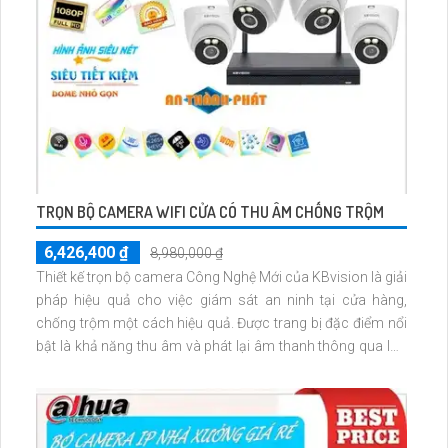
TRỌN BỘ CAMERA WIFI CỬA CÓ THU ÂM CHỐNG TRỘM
6,426,400 ₫
8,980,000 ₫
Thiết kế trọn bộ camera Công Nghệ Mới của KBvision là giải
pháp hiệu quả cho việc giám sát an ninh tại cửa hàng,
chống trộm một cách hiệu quả. Được trang bị đặc điểm nổi
bật là khả năng thu âm và phát lại âm thanh thông qua loa
tích hợp, giúp người dùng dễ dàng giao tiếp và kiểm soát
tình hình một cách linh hoạt