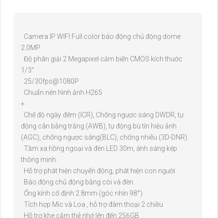
. Camera IP WIFI Full color báo động chủ động dome
2.0MP
. Độ phân giải 2 Megapixel cảm biến CMOS kích thước
1/3”
. 25/30fps@1080P
. Chuẩn nén hình ảnh H265
+
. Chế độ ngày đêm (ICR), Chống ngược sáng DWDR, tự
động cân bằng trắng (AWB), tự động bù tín hiệu ảnh
(AGC), chống ngược sáng(BLC), chống nhiễu (3D-DNR).
. Tầm xa hồng ngoại và đèn LED 30m, ánh sáng kép
thông minh.
. Hỗ trợ phát hiện chuyển động, phát hiện con người
. Báo động chủ động bằng còi và đèn.
. Ống kính cố định 2.8mm (góc nhìn 98°)
. Tích hợp Mic và Loa , hỗ trợ đàm thoại 2 chiều
. Hỗ trợ khe cắm thẻ nhớ lên đến 256GB