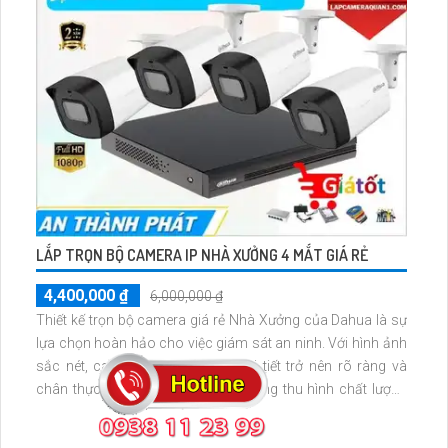
LẮP TRỌN BỘ CAMERA IP NHÀ XƯỞNG 4 MẮT GIÁ RẺ
4,400,000 ₫
6,000,000 ₫
Thiết kế trọn bộ camera giá rẻ Nhà Xưởng của Dahua là sự
lựa chọn hoàn hảo cho việc giám sát an ninh. Với hình ảnh
sắc nét, camera này biến mọi chi tiết trở nên rõ ràng và
chân thực. Được thiết kế với khả năng thu hình chất lượng
cao, sử dụng công nghệ tiết kiệm điện hiện đại và nguồn
cung cấp 12V, giúp tiết kiệm năng lượng mà vẫn đảm bảo