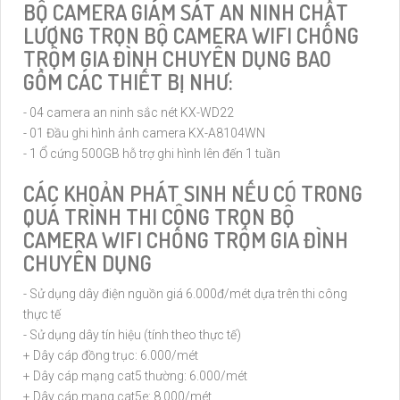
BỘ CAMERA GIÁM SÁT AN NINH CHẤT
LƯỢNG TRỌN BỘ CAMERA WIFI CHỐNG
TRỘM GIA ĐÌNH CHUYÊN DỤNG BAO
GỒM CÁC THIẾT BỊ NHƯ:
- 04 camera an ninh sắc nét KX-WD22
- 01 Đầu ghi hình ảnh camera KX-A8104WN
- 1 Ổ cứng 500GB hỗ trợ ghi hình lên đến 1 tuần
CÁC KHOẢN PHÁT SINH NẾU CÓ TRONG
QUÁ TRÌNH THI CÔNG TRỌN BỘ
CAMERA WIFI CHỐNG TRỘM GIA ĐÌNH
CHUYÊN DỤNG
- Sử dụng dây điện nguồn giá 6.000đ/mét dựa trên thi công
thực tế
- Sử dụng dây tín hiệu (tính theo thực tế)
+ Dây cáp đồng trục: 6.000/mét
+ Dây cáp mạng cat5 thường: 6.000/mét
+ Dây cáp mạng cat5e: 8.000/mét