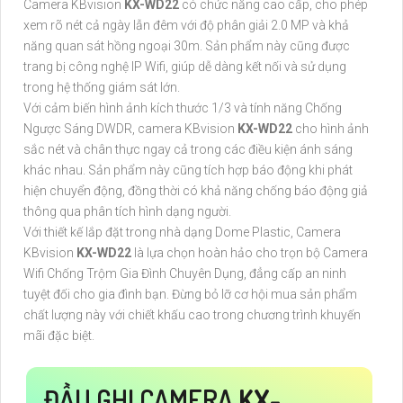
Camera KBvision
KX-WD22
có chức năng cao cấp, cho phép
xem rõ nét cả ngày lẫn đêm với độ phân giải 2.0 MP và khả
năng quan sát hồng ngoại 30m. Sản phẩm này cũng được
trang bị công nghệ IP Wifi, giúp dễ dàng kết nối và sử dụng
trong hệ thống giám sát lớn.
Với cảm biến hình ảnh kích thước 1/3 và tính năng Chống
Ngược Sáng DWDR, camera KBvision
KX-WD22
cho hình ảnh
sắc nét và chân thực ngay cả trong các điều kiện ánh sáng
khác nhau. Sản phẩm này cũng tích hợp báo động khi phát
hiện chuyển động, đồng thời có khả năng chống báo động giả
thông qua phân tích hình dạng người.
Với thiết kế lắp đặt trong nhà dạng Dome Plastic, Camera
KBvision
KX-WD22
là lựa chọn hoàn hảo cho trọn bộ Camera
Wifi Chống Trộm Gia Đình Chuyên Dụng, đẳng cấp an ninh
tuyệt đối cho gia đình bạn. Đừng bỏ lỡ cơ hội mua sản phẩm
chất lượng này với chiết khấu cao trong chương trình khuyến
mãi đặc biệt.
ĐẦU GHI CAMERA
KX-