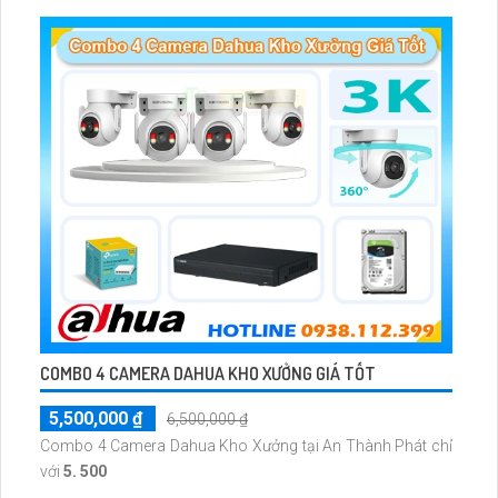
có màu vào ban đêm
COMBO 4 CAMERA DAHUA KHO XƯỞNG GIÁ TỐT
5,500,000 ₫
6,500,000 ₫
Combo 4 Camera Dahua Kho Xưởng tại An Thành Phát chỉ
với
5. 500