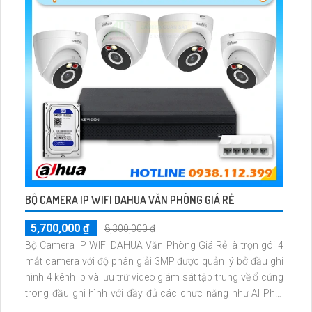
BỘ CAMERA IP WIFI DAHUA VĂN PHÒNG GIÁ RẺ
5,700,000 ₫
8,300,000 ₫
Bộ Camera IP WIFI DAHUA Văn Phòng Giá Rẻ là trọn gói 4
mắt camera với độ phân giải 3MP được quản lý bở đầu ghi
hình 4 kênh Ip và lưu trữ video giám sát tập trung về ổ cứng
trong đầu ghi hình với đầy đủ các chưc năng như AI Phát
hiện chuyển động, đàm thoại âm thanh 2 chiều và giám sát