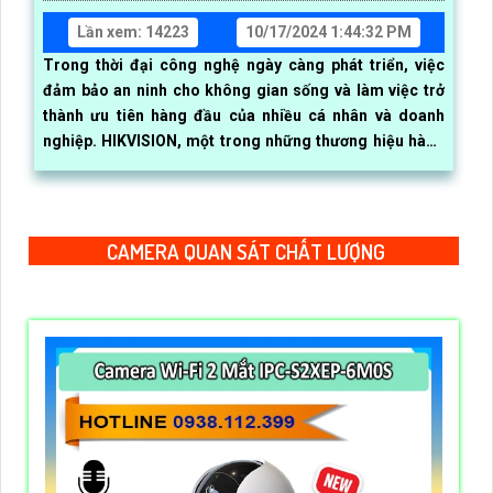
Lần xem: 14223
10/17/2024 1:44:32 PM
Trong thời đại công nghệ ngày càng phát triển, việc
đảm bảo an ninh cho không gian sống và làm việc trở
thành ưu tiên hàng đầu của nhiều cá nhân và doanh
nghiệp. HIKVISION, một trong những thương hiệu hàng
đầu thế giới về giải pháp camera giám sát, không chỉ
cung cấp các sản phẩm chất lượng mà còn cam kết
mang đến dịch vụ bảo hành tận nơi tiện lợi và nhanh
chóng thông qua đối tác phân phối An Thành Phát
CAMERA QUAN SÁT CHẤT LƯỢNG