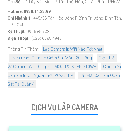
Trụ Sở:
51 Lũy Bán Bích, P. Tân Thới Hòa, Q.Tân Phú, TP.HCM
Hotline: 0938.11.23.99
Chi Nhánh 1:
445/38 Tân Hòa Đông,P Bình Trị Đông, Bình Tân,
TP HCM
Kỹ Thuật:
0906.855.330
Điện Thoại:
(028) 6688.4949
Thông Tin Thêm:
Lắp Camera Ip Wifi Nào Tốt Nhất
Livestream Camera Giám Sát Môn Cầu Lông
Giới Thiệu
Về Camera Wifi Dùng Pin IMOU IPC-K9EP-3T0WE
Giới Thiệu
Camera Imou Ngoài Trời IPC-S21FP
Lắp Đặt Camera Quan
Sát Tại Quận 4
DỊCH VỤ LẮP CAMERA