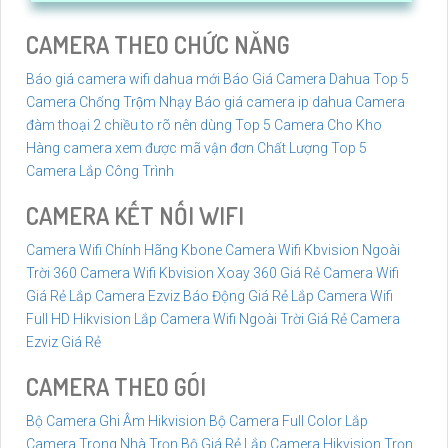
sản phẩm chất lượng mà còn cam kết mang đến dịch vụ
CAMERA THEO CHỨC NĂNG
bảo hành tận nơi tiện lợi và nhanh chóng thông qua đối tác
phân phối An Thành Phát
Báo giá camera wifi dahua mới
Báo Giá Camera Dahua
Top 5
Camera Chống Trộm Nhạy
Báo giá camera ip dahua
Camera
đàm thoại 2 chiều to rõ nên dùng
Top 5 Camera Cho Kho
Hàng
camera xem được mã vận đơn Chất Lượng
Top 5
Camera Lắp Công Trình
CAMERA KẾT NỐI WIFI
Camera Wifi Chính Hãng Kbone
Camera Wifi Kbvision Ngoài
Trời 360
Camera Wifi Kbvision Xoay 360 Giá Rẻ
Camera Wifi
Giá Rẻ
Lắp Camera Ezviz Báo Động Giá Rẻ
Lắp Camera Wifi
Full HD Hikvision
Lắp Camera Wifi Ngoài Trời Giá Rẻ
Camera
Ezviz Giá Rẻ
CAMERA THEO GÓI
Bộ Camera Ghi Âm Hikvision
Bộ Camera Full Color
Lắp
Camera Trong Nhà Trọn Bộ Giá Rẻ
Lắp Camera Hikvision Trọn