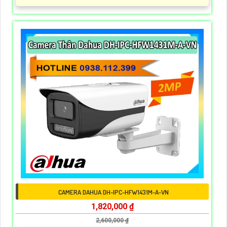
CAMERA DAHUA DH-IPC-HFW1431M-A-VN
1,820,000 ₫
2,600,000 ₫