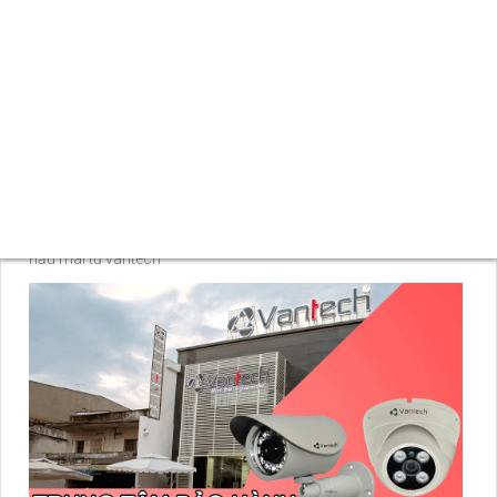
TRUNG TÂM BẢO HÀNH
VANTECH CHÍNH HÃNG
Việc sử dụng các hệ thống camera giám sát, hệ thống an ninh
thì đây là các sản phẩm đồ điện tử tuy các sản phẩm đến từ
nhà vantech có độ bền cao cũng như độ ổn định tốt nhưng vẫn
có một vài mẫu sản phẩm bị dính lỗi thì bạn phải cần mang
đến các trung tâm bảo hành sản phẩm để có thể nhận chế độ
hẫu mãi từ vantech