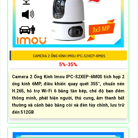
CAMERA 2 ỐNG KÍNH IMOU IPC-S2XEP-6M0S
5%-35%
Camera 2 Ống Kính Imou IPC-S2XEP-6M0S tích hợp 2
ống kính 6MP, điều khiển quay quét 355°, chuẩn nén
H.265, hỗ trợ Wi-Fi 6 băng tần kép, chế độ ban đêm
thông minh, phát hiện người, thú cưng, âm thanh bất
thường và cảnh báo bằng còi và đèn tùy chỉnh, lưu trữ
đến 512GB