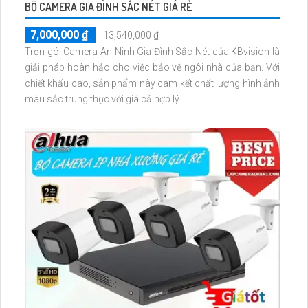
BỘ CAMERA GIA ĐÌNH SẮC NÉT GIÁ RẺ
7,000,000 ₫
13,540,000 ₫
Trọn gói Camera An Ninh Gia Đình Sắc Nét của KBvision là
giải pháp hoàn hảo cho việc bảo vệ ngôi nhà của bạn. Với
chiết khấu cao, sản phẩm này cam kết chất lượng hình ảnh
màu sắc trung thực với giá cả hợp lý