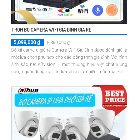
TRỌN BỘ CAMERA WIFI GIA ĐÌNH GIÁ RẺ
5,099,000 ₫
8,860,000 ₫
Bộ kit camera giá rẻ Camera Wifi Gia Đình được đánh giá là
một lựa chọn phù hợp cho các công trình gia đình. Với hình
ảnh sắc nét KBvision – một thương hiệu việt chất lượng
cao, người dùng có thể lựa chọn từ nhiều mẫu mã khác
nhau