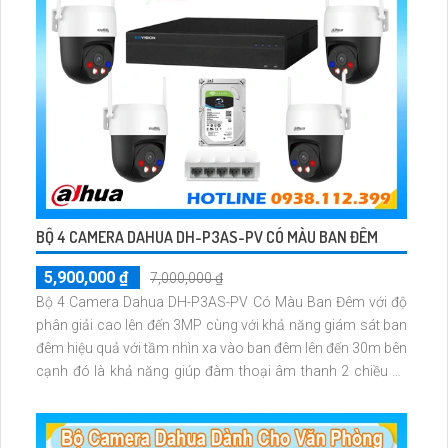
BỘ 4 CAMERA DAHUA DH-P3AS-PV CÓ MÀU BAN ĐÊM
5,900,000 ₫
7,000,000 ₫
Bộ 4 Camera Dahua DH-P3AS-PV Có Màu Ban Đêm với độ
phân giải cao lên đến 3MP cùng với khả năng giám sát ban
đêm hiệu quả với tầm nhìn xa vào ban đêm lên đến 30m bên
cạnh đó là khả năng giúp đàm thoại âm thanh 2 chiều và
báo động răng de chủ động khi phát hiện xâm nhập