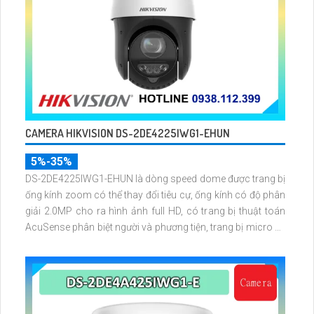
CAMERA HIKVISION DS-2DE4225IWG1-EHUN
5%-35%
DS-2DE4225IWG1-EHUN là dòng speed dome được trang bị
ống kính zoom có thể thay đổi tiêu cự, ống kính có độ phân
giải 2.0MP cho ra hình ảnh full HD, có trang bị thuật toán
AcuSense phân biệt người và phương tiện, trang bị micro và
loa giúp đàm thoại 2 chiều, nhìn ban đêm bằng hồng ngoại
100m