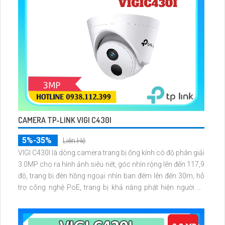
CAMERA TP-LINK VIGI C430I
5%-35%
Liên Hệ
VIGI C430I là dòng camera trang bị ống kính có độ phân giải
3.0MP cho ra hình ảnh siêu nét, góc nhìn rộng lên đến 117,9
độ, trang bị đèn hồng ngoại nhìn ban đêm lên đến 30m, hỗ
trợ công nghệ PoE, trang bị khả năng phát hiện người và
phương tiện cực giúp đảm bảo an ninh tốt