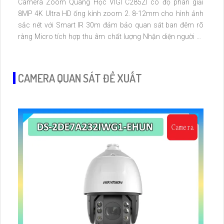
Camera Zoom Quang Học VIGI C285ZI có độ phân giải
8MP 4K Ultra HD ống kính zoom 2. 8-12mm cho hình ảnh
sắc nét với Smart IR 30m đảm bảo quan sát ban đêm rõ
ràng Micro tích hợp thu âm chất lượng Nhận diện người xe
cảnh báo xâm nhập chính xác. Hỗ trợ lưu trữ microSD
256GB hoặc đầu ghi. Chuẩn nén H
CAMERA QUAN SÁT ĐỀ XUẤT