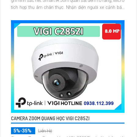
ghi hình sắc nét. Smart IR 50m quan sát đêm rõ ràng, Micro
tích hợp thu âm chân thực. Nhận diện người xe cảnh báo
xâm nhập chuẩn xác hỗ trợ lưu trữ microSD 256GB NVR
NAS FTP Chuẩn nén H
CAMERA ZOOM QUANG HỌC VIGI C285ZI
5%-35%
Liên Hệ