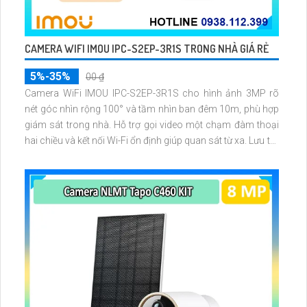
CAMERA WIFI IMOU IPC-S2EP-3R1S TRONG NHÀ GIÁ RẺ
5%-35%
00 ₫
Camera WiFi IMOU IPC-S2EP-3R1S cho hình ảnh 3MP rõ
nét góc nhìn rộng 100° và tầm nhìn ban đêm 10m, phù hợp
giám sát trong nhà. Hỗ trợ gọi video một chạm đàm thoại
hai chiều và kết nối Wi-Fi ổn định giúp quan sát từ xa. Lưu trữ
linh hoạt qua thẻ microSD tối đa 256GB hoặc lưu đám mây
dễ lắp đặt cho gia đình và văn phòng nhỏ.