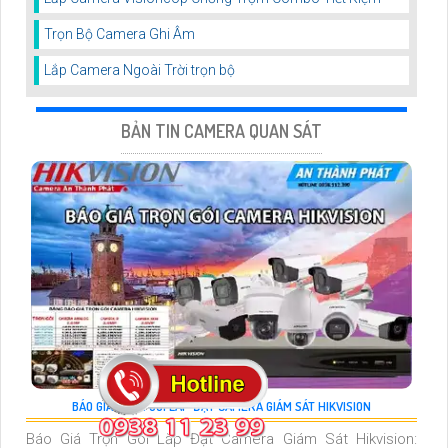
Trọn Bộ Camera Ghi Âm
Lắp Camera Ngoài Trời trọn bộ
BẢN TIN CAMERA QUAN SÁT
BÁO GIÁ TRỌN GÓI LẮP ĐẶT CAMERA GIÁM SÁT HIKVISION
Báo Giá Trọn Gói Lắp Đặt Camera Giám Sát Hikvision: