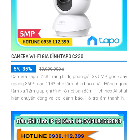
CAMERA WI-FI GIA ĐÌNHTAPO C230
5%-35%
13,900,000 ₫
Camera Tapo C230 trang bị độ phân giải 3K 5MP, góc xoay
ngang 360º, dọc 114º cho tầm nhìn bao quát. Hồng ngoại
tầm xa 12m giúp ghi hình rõ nét ban đêm. Tích hợp AI phát
hiện chuyển động và còi cảnh báo. Hỗ trợ âm thanh hai
chiều, lưu trữ qua thẻ microSD đến 512GB, điều khiển giọng
nói tiện lợi