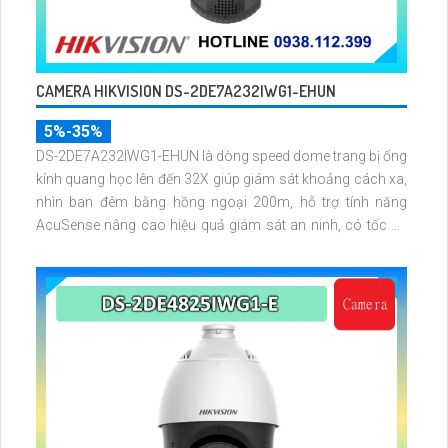
CAMERA HIKVISION DS-2DE7A232IWG1-EHUN
5%-35%
DS-2DE7A232IWG1-EHUN là dòng speed dome trang bị ống
kính quang học lên đến 32X giúp giám sát khoảng cách xa,
nhìn ban đêm bằng hồng ngoại 200m, hỗ trợ tính năng
AcuSense nâng cao hiệu quả giám sát an ninh, có tốc độ
lấy nét cao nhờ công nghệ Self-learning