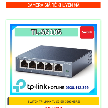
CAMERA GIÁ RẺ KHUYẾN MÃI
SWITCH TP-LINNK TL-SG105 (1000MBPS)