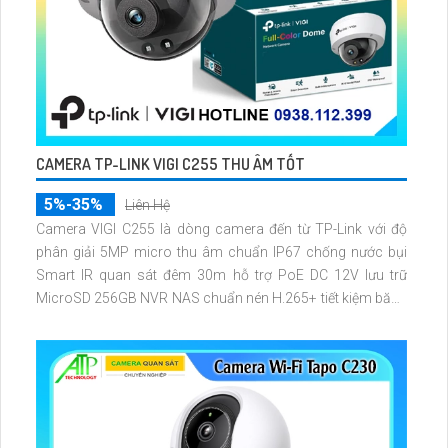
CAMERA TP-LINK VIGI C255 THU ÂM TỐT
5%-35%
Liên Hệ
Camera VIGI C255 là dòng camera đến từ TP-Link với độ
phân giải 5MP micro thu âm chuẩn IP67 chống nước bụi
Smart IR quan sát đêm 30m hỗ trợ PoE DC 12V lưu trữ
MicroSD 256GB NVR NAS chuẩn nén H.265+ tiết kiệm băng
thông nhận diện người xe vùng cảnh báo hành vi bất thường
quản lý qua VIGI App VIGI Manager trình duyệt web giám sát
sắc nét.