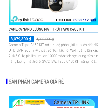
CAMERA NĂNG LƯỢNG MẶT TRỜI TAPO C460 KIT
3,079,300 ₫
4,399,000 ₫
Camera Tapo C460 KIT sở hữu độ phân giải cao lên đến 4K
UHD 8MP, zoom kỹ thuật số 16×, kết nối Wi-Fi băng tần kép
2. 4/5 GHz, pin lithium-ion 10000mAh tích hợp cùng tấm pin
năng lượng mặt trời 5. 2V/2. 5W. Tapo C460 KIT cũng hỗ trợ
quan sát ban đêm màu với cảm biến Starlight, tầm nhìn lên
đến 15 m
SẢN PHẨM CAMERA GIÁ RẺ