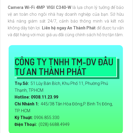
Camera Wi-Fi 4MP VIGI C340-W
là lựa chọn lý tưởng để bảo
vệ an toàn cho ngôi nhà hay doanh nghiệp của bạn. Sở hữu
khả năng giám sát 24/7, cảnh báo thông minh và kết nối
không dây tiện lợi.
Liên hệ ngay An Thành Phát
để được tư vấn
và đặt hàng với mức giá ưu đãi cùng chính sách hỗ trợ tận tâm.
CÔNG TY TNHH TM-DV ĐẦU
TƯ AN THÀNH PHÁT
Trụ Sở:
51 Lũy Bán Bích, Khu Phố 11, Phường Phú
Thạnh, TP.HCM
Hotline: 0938.11.23.99
Chi Nhánh 1:
445/38 Tân Hòa Đông,P. Bình Trị Đông,
TP. HCM
Kỹ Thuật:
0906.855.330
Điện Thoại:
(028) 6688.4949