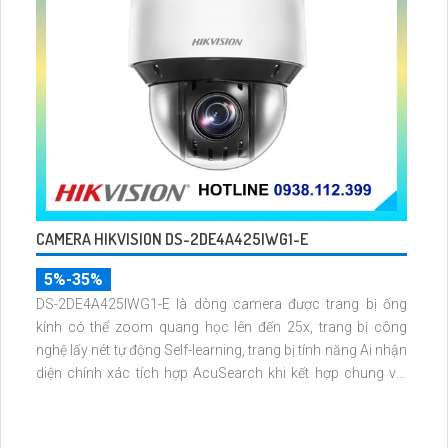
CAMERA HIKVISION DS-2DE4A425IWG1-E
5%-35%
DS-2DE4A425IWG1-E là dòng camera được trang bị ống
kính có thể zoom quang học lên đến 25x, trang bị công
nghệ lấy nét tự động Self-learning, trang bị tính năng Ai nhận
diện chính xác tích hợp AcuSearch khi kết hợp chung với
đầu ghi hình, nhìn ban đêm bằng hồng ngoại 50m