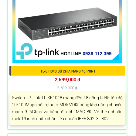
TL-SF1048 BỘ CHIA MẠNG 48 PORT
2,699,000 ₫
2,699,000 ₫
Switch TP-Link TL-SF1048 mang đến 48 cổng RJ45 tốc độ
10/100Mbps hỗ trợ auto MDI/MDIX cùng khả năng chuyển
mạch 9. 6Gbps và bảng địa chỉ MAC 8K. Vỏ thép chuẩn
rack 19 inch chắc chắn tiêu chuẩn IEEE 802. 3i, 802