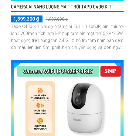
CAMERA AI NĂNG LƯỢNG MẶT TRỜI TAPO C400 KIT
1,399,300 ₫
1,999,000 ₫
Tapo C400 KIT với độ phân giải Full HD 1080P, pin lithium-
ion 5200mAh tích hợp kết hợp tấm pin mặt trời 5,2V/2,5W,
hoạt động trên băng tần 2,4 GHz, hỗ trợ tầm nhìn ban đêm
có màu lên đến 9m, phát hiện chuyển động và con người
bằng AI, đồng thời lưu trữ dữ liệu qua thẻ microSD lên đến
512GB