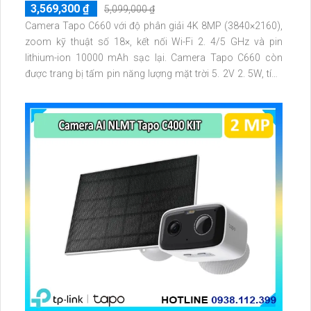
3,569,300 ₫
5,099,000 ₫
Camera Tapo C660 với độ phân giải 4K 8MP (3840×2160),
zoom kỹ thuật số 18×, kết nối Wi-Fi 2. 4/5 GHz và pin
lithium-ion 10000 mAh sạc lại. Camera Tapo C660 còn
được trang bị tấm pin năng lượng mặt trời 5. 2V 2. 5W, tích
hợp AI phát hiện người, thú cưng, phương tiện, lưu trữ thẻ
microSD tối đa 512 GB