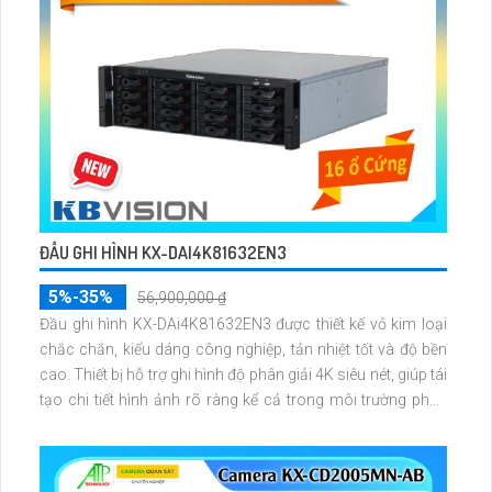
ĐẦU GHI HÌNH KX-DAI4K81632EN3
5%-35%
56,900,000 ₫
Đầu ghi hình KX-DAi4K81632EN3 được thiết kế vỏ kim loại
chắc chắn, kiểu dáng công nghiệp, tản nhiệt tốt và độ bền
cao. Thiết bị hỗ trợ ghi hình độ phân giải 4K siêu nét, giúp tái
tạo chi tiết hình ảnh rõ ràng kể cả trong môi trường phức
tạp.