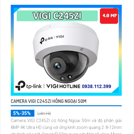
và phương tiện
CAMERA VIGI C245ZI HỒNG NGOẠI 50M
5%-35%
Liên Hệ
Camera VIGI C245ZI có hồng Ngoại 50m và độ phân giải
8MP 4K Ultra HD cùng với ống kính zoom quang 2. 8-12mm