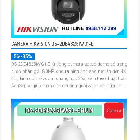
CAMERA HIKVISION DS-2DE4825IWG1-E
5%-35%
DS-2DE4825IWG1-E là dòng camera speed dome có trang
bị độ phân giải 8.0MP cho ra hình ảnh sắc nét lên đến 4K,
ống kính có thể zoom quang học 25x, kèm theo thuật toán
AcuSense giúp nhận diện chuẩn người và phương tiện, nhìn
ban đêm hồng ngoại tầm xa lên đến 100m