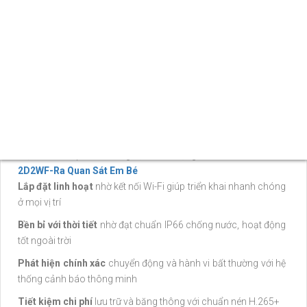
ƯU ĐIỂM NỔI BẬT CỦA CAMERA
WI-FI 4MP VIGI C340-W
Ghi hình chi tiết
nhờ độ phân giải 4MP, cho hình ảnh sắc nét
đến từng chi tiết nhỏ
Quan sát suốt ngày đêm
với chế độ màu 24/7 nhờ cảm biến
độ nhạy cao và đèn trợ sáng
Một số sản phẩm tương tự chất lượng tốt
CS-BM1-R100-
2D2WF-Ra Quan Sát Em Bé
Lắp đặt linh hoạt
nhờ kết nối Wi-Fi giúp triển khai nhanh chóng
ở mọi vị trí
Bền bỉ với thời tiết
nhờ đạt chuẩn IP66 chống nước, hoạt động
tốt ngoài trời
Phát hiện chính xác
chuyển động và hành vi bất thường với hệ
thống cảnh báo thông minh
Tiết kiệm chi phí
lưu trữ và băng thông với chuẩn nén H.265+