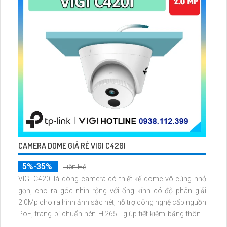
CAMERA DOME GIÁ RẺ VIGI C420I
5%-35%
Liên Hệ
VIGI C420I là dòng camera có thiết kế dome vô cùng nhỏ
gọn, cho ra góc nhìn rộng với ống kính có độ phân giải
2.0Mp cho ra hình ảnh sắc nét, hỗ trợ công nghệ cấp nguồn
PoE, trang bị chuẩn nén H.265+ giúp tiết kiệm băng thông,
trang bị khả năng phát hiện thông minh và phân biệt người