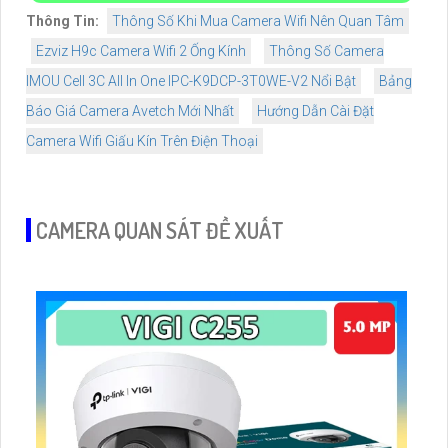
Thông Tin:
Thông Số Khi Mua Camera Wifi Nên Quan Tâm
Ezviz H9c Camera Wifi 2 Ống Kính
Thông Số Camera
IMOU Cell 3C All In One IPC-K9DCP-3T0WE-V2 Nổi Bật
Bảng
Báo Giá Camera Avetch Mới Nhất
Hướng Dẫn Cài Đặt
Camera Wifi Giấu Kín Trên Điện Thoại
CAMERA QUAN SÁT ĐỀ XUẤT