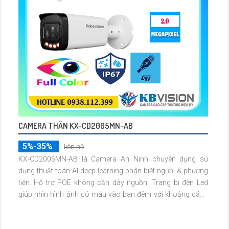
CAMERA THÂN KX-CD2005MN-AB
5%-35%
liên hệ
KX-CD2005MN-AB là Camera An Ninh chuyên dụng sử
dụng thuật toán AI deep learning phân biệt người & phương
tiện. Hỗ trợ POE không cần dây nguồn. Trang bị đèn Led
giúp nhìn hình ảnh có màu vào ban đêm với khoảng cách
60m, với chuẩn tương thích Onvif giúp có thể add vào đầu
ghi