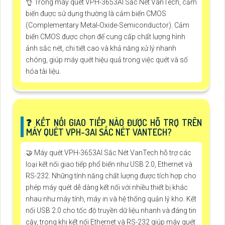
👌 Trong máy quét VPH-3653AI Sắc Nét VanTech, cảm
biến được sử dụng thường là cảm biến CMOS
(Complementary Metal-Oxide-Semiconductor). Cảm
biến CMOS được chọn để cung cấp chất lượng hình
ảnh sắc nét, chi tiết cao và khả năng xử lý nhanh
chóng, giúp máy quét hiệu quả trong việc quét và số
hóa tài liệu.
❓ KẾT NỐI GIAO TIẾP NÀO ĐƯỢC HỖ TRỢ TRÊN
MÁY QUÉT VPH-3AI SẮC NÉT VANTECH?
🤝 Máy quét VPH-3653AI Sắc Nét VanTech hỗ trợ các
loại kết nối giao tiếp phổ biến như USB 2.0, Ethernet và
RS-232. Những tính năng chất lượng được tích hợp cho
phép máy quét dễ dàng kết nối với nhiều thiết bị khác
nhau như máy tính, máy in và hệ thống quản lý kho. Kết
nối USB 2.0 cho tốc độ truyền dữ liệu nhanh và đáng tin
cậy, trong khi kết nối Ethernet và RS-232 giúp máy quét