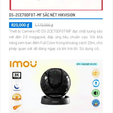
DS-2CE70DF0T-MF SẮC NÉT HIKVISION
820,000 ₫
1,170,000 ₫
Thiết bị Camera HD DS-2CE70DF0T-MF đạt chất lượng sắc
nét đến 2.0 megapixel, đáp ứng tiêu chuẩn cao. Với khả
năng xem ban đêm Full Color trong khoảng cách 20m, cho
phép quan sát dễ dàng ngay cả khi trời tối. Sử dụng công
nghệ AHD, CVI, TVI, BCS giúp độ bền và chất lượng cao hơn