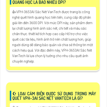
QUANG HỌC LÀ BAO NHIÊU DPI?
👍 VPH-3653AI Sắc Nét VanTech được trang bị công
nghệ quét hình quang học tiên tiến, cung cấp độ phân
giải lên đến 3600 DPI. Với mức DPI này, sản phẩm đem
lại chất lượng hình ảnh sắc nét, chi tiết và màu sắc
chân thực. thiết kế tích hợp cao cấp Hổ trợ cho việc
quét các tài liệu, hình ảnh trở nên chất lượng hơn, giúp
người dùng dễ dàng bảo quản và chia sẻ thông tin một
cách hiệu quả. Với đặc điểm này, VPH-3653AI Sắc Nét
VanTech là lựa chọn lý tưởng cho nhu cầu quét ảnh
chuyên nghiệp.
☪ LOẠI CẢM BIẾN ĐƯỢC SỬ DỤNG TRONG MÁY
QUÉT VPH-3AI SẮC NÉT VANTECH LÀ GÌ?