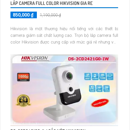
LẮP CAMERA FULL COLOR HIKVISION GIA RE
850,000 ₫
1,190,000 ₫
Hikvision là một thương hiệu nổi tiếng với các thiết bị
camera giám sát chất lượng cao. Trọn bộ lắp camera full
color Hikvision được cung cấp với mức giá rẻ nhưng vẫn
nâng cao an toàn chất lượng. Sản phẩm này có khả năng
cung cấp hình ảnh chất lượng cao, cho phép người dùng
phát hiện và giám sát các hoạt động xảy ra trong khu vực
được giám sát