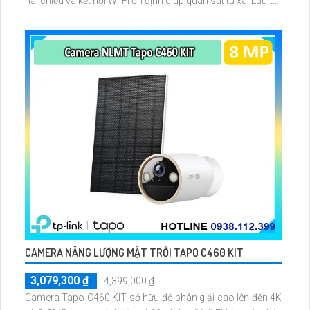
hai chiều và kết nối Wi-Fi ổn định giúp quan sát từ xa. Lưu trữ
linh hoạt qua thẻ microSD tối đa 256GB hoặc lưu đám mây
dễ lắp đặt cho gia đình và văn phòng nhỏ.
CAMERA NĂNG LƯỢNG MẶT TRỜI TAPO C460 KIT
3,079,300 ₫
4,399,000 ₫
Camera Tapo C460 KIT sở hữu độ phân giải cao lên đến 4K