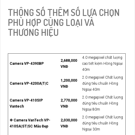
THÔNG SỐ THÊM SỐ LỰA CHỌN
PHÙ HỢP CÙNG LOẠI VÀ
THƯƠNG HIỆU
4.0 megapixel chất lượng
2,688,000
Camera VP-4390BP
cao tiết kiệm Hồng Ngoại
VNĐ
40m
2.0 megapixel Chất lượng
1,200,000
Camera VP-4200A|T|C
đúng tiêu chuẩn Hồng
VNĐ
Ngoại 40m
2.0 megapixel Chất lượng
Camera VP-410SIP
2,770,000
đúng tiêu chuẩn Hồng
Vantech
VNĐ
Ngoại 80m
2.0 megapixel Chất lượng
✲ Camera VanTech VP-
2,030,000
đúng tiêu chuẩn Hồng
410SA|ST|SC Mẫu Đẹp
VNĐ
Ngoại 30m