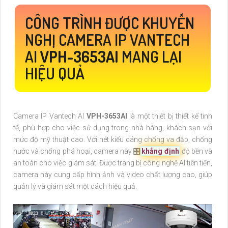
CÔNG TRÌNH ĐƯỢC KHUYẾN
NGHỊ CAMERA IP VANTECH
AI
VPH-3653AI
MANG LẠI
HIỆU QUẢ
Camera IP Vantech AI
VPH-3653AI
là một thiết bị thiết kế tinh
tế, phù hợp cho việc sử dụng trong nhà hàng, khách sạn với
mức độ mỹ thuật cao. Với nét kiểu dáng chống va đập, chống
nước và chống phá hoại, camera này 🎛
khẳng định
độ bền và
an toàn cho việc giám sát. Được trang bị công nghệ AI tiên tiến,
camera này cung cấp hình ảnh và video chất lượng cao, giúp
quản lý và giám sát một cách hiệu quả.