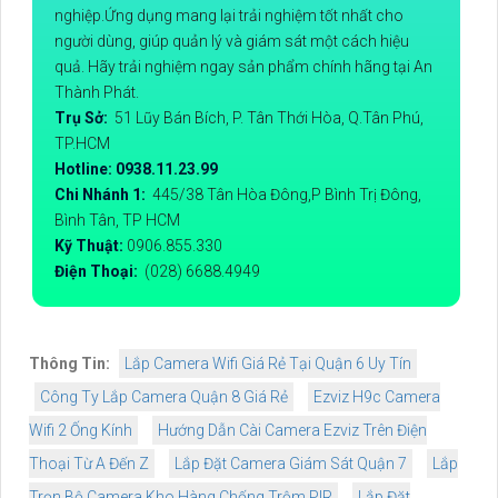
nghiệp.Ứng dụng mang lại trải nghiệm tốt nhất cho
người dùng, giúp quản lý và giám sát một cách hiệu
quả. Hãy trải nghiệm ngay sản phẩm chính hãng tại An
Thành Phát.
Trụ Sở:
51 Lũy Bán Bích, P. Tân Thới Hòa, Q.Tân Phú,
TP.HCM
Hotline: 0938.11.23.99
Chi Nhánh 1:
445/38 Tân Hòa Đông,P Bình Trị Đông,
Bình Tân, TP HCM
Kỹ Thuật:
0906.855.330
Điện Thoại:
(028) 6688.4949
Thông Tin:
Lắp Camera Wifi Giá Rẻ Tại Quận 6 Uy Tín
Công Ty Lắp Camera Quận 8 Giá Rẻ
Ezviz H9c Camera
Wifi 2 Ống Kính
Hướng Dẫn Cài Camera Ezviz Trên Điện
Thoại Từ A Đến Z
Lắp Đặt Camera Giám Sát Quận 7
Lắp
Trọn Bộ Camera Kho Hàng Chống Trộm PIR
Lắp Đặt