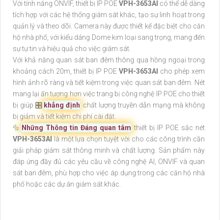
Với tính năng ONVIF, thiết bị IP POE
VPH-3653AI
có thể dễ dàng
tích hợp với các hệ thống giám sát khác, tạo sự linh hoạt trong
quản lý và theo dõi. Camera này được thiết kế đặc biệt cho căn
hộ nhà phố, với kiểu dáng Dome kim loại sang trọng, mang đến
sự tự tin và hiệu quả cho việc giám sát.
Với khả năng quan sát ban đêm thông qua hồng ngoại trong
khoảng cách 20m, thiết bị IP POE
VPH-3653AI
cho phép xem
hình ảnh rõ ràng và tiết kiệm trong việc quan sát ban đêm. Nét
mang lại ấn tượng hơn việc trang bị công nghệ IP POE cho thiết
bị giúp 🎛
khẳng định
chất lượng truyền dẫn mạng mà không
bị giảm và tiết kiệm chi phí cài đặt.
🔩
Những Thông tin Đáng quan tâm
thiết bị IP POE sắc nét
VPH-3653AI
là một lựa chọn tuyệt vời cho các công trình cần
giải pháp giám sát thông minh và chất lượng. Sản phẩm này
đáp ứng đầy đủ các yêu cầu về công nghệ AI, ONVIF và quan
sát ban đêm, phù hợp cho việc áp dụng trong các căn hộ nhà
phố hoặc các dự án giám sát khác.