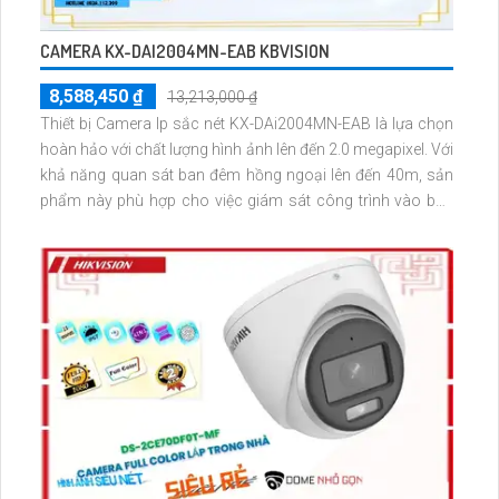
CAMERA KX-DAI2004MN-EAB KBVISION
8,588,450 ₫
13,213,000 ₫
Thiết bị Camera Ip sắc nét KX-DAi2004MN-EAB là lựa chọn
hoàn hảo với chất lượng hình ảnh lên đến 2.0 megapixel. Với
khả năng quan sát ban đêm hồng ngoại lên đến 40m, sản
phẩm này phù hợp cho việc giám sát công trình vào ban
đêm. Được trang bị công nghệ IP, giúp đảm bảo chất lượng
hình ảnh không bị giảm sút