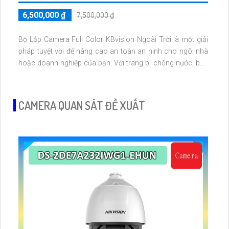
6,500,000 ₫
7,500,000 ₫
Bộ Lắp Camera Full Color KBvision Ngoài Trời là một giải
pháp tuyệt vời để nâng cao an toàn an ninh cho ngôi nhà
hoặc doanh nghiệp của bạn. Với trang bị chống nước, bạn
có thể tin tưởng sử dụng camera trong mọi điều kiện thời
tiết.
Bộ lắp camera này nâng cao an toàn chất lượng hình ảnh
CAMERA QUAN SÁT ĐỀ XUẤT
sắc nét và rõ ràng, giúp bạn quan sát dễ dàng mọi hoạt
động diễn ra trong khu vực theo dõi