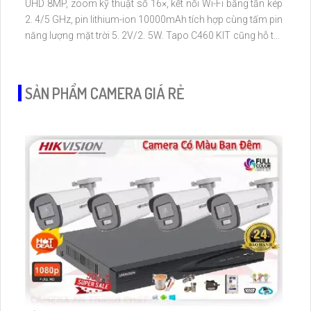
UHD 8MP, zoom kỹ thuật số 16×, kết nối Wi-Fi băng tần kép
2. 4/5 GHz, pin lithium-ion 10000mAh tích hợp cùng tấm pin
năng lượng mặt trời 5. 2V/2. 5W. Tapo C460 KIT cũng hỗ trợ
quan sát ban đêm màu với cảm biến Starlight, tầm nhìn lên
đến 15 m
SẢN PHẨM CAMERA GIÁ RẺ