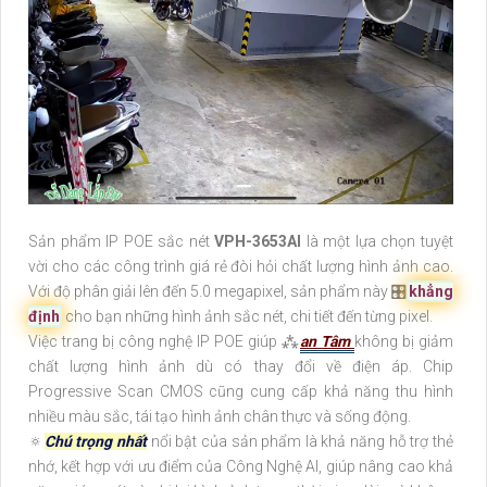
Sản phẩm IP POE sắc nét
VPH-3653AI
là một lựa chọn tuyệt
vời cho các công trình giá rẻ đòi hỏi chất lượng hình ảnh cao.
Với độ phân giải lên đến 5.0 megapixel, sản phẩm này 🎛
khẳng
định
cho bạn những hình ảnh sắc nét, chi tiết đến từng pixel.
Việc trang bị công nghệ IP POE giúp ⁂
an Tâm
không bị giảm
chất lượng hình ảnh dù có thay đổi về điện áp. Chip
Progressive Scan CMOS cũng cung cấp khả năng thu hình
nhiều màu sắc, tái tạo hình ảnh chân thực và sống động.
🔅
Chú trọng nhất
nổi bật của sản phẩm là khả năng hỗ trợ thẻ
nhớ, kết hợp với ưu điểm của Công Nghệ AI, giúp nâng cao khả