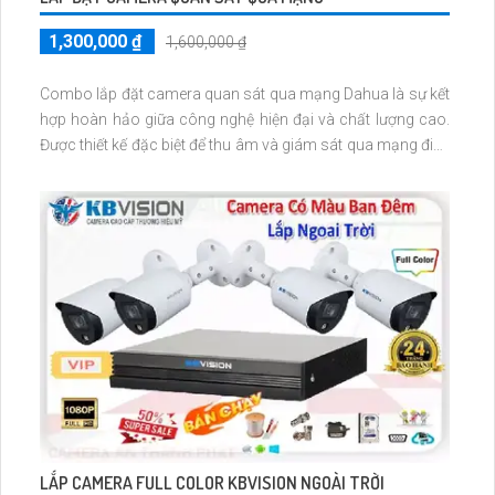
1,300,000 ₫
1,600,000 ₫
Combo lắp đặt camera quan sát qua mạng Dahua là sự kết
hợp hoàn hảo giữa công nghệ hiện đại và chất lượng cao.
Được thiết kế đặc biệt để thu âm và giám sát qua mạng điện
thoại, Combo này mang đến sự dễ dàng và tiện lợi cho việc
giám sát an ninh. Với hình ảnh chất lượng cao, bạn có thể
dễ dàng quan sát mọi góc nhìn từ xa chỉ qua một ứng dụng
trên điện thoại di động
LẮP CAMERA FULL COLOR KBVISION NGOÀI TRỜI