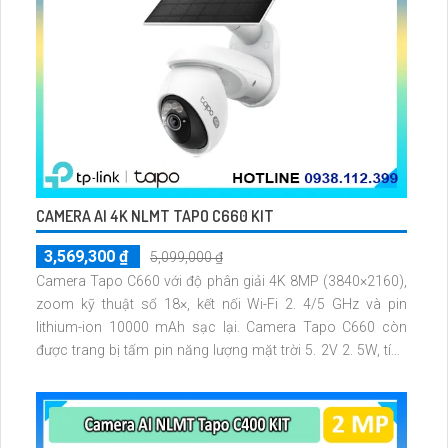
CAMERA AI 4K NLMT TAPO C660 KIT
3,569,300 ₫
5,099,000 ₫
Camera Tapo C660 với độ phân giải 4K 8MP (3840×2160),
zoom kỹ thuật số 18×, kết nối Wi-Fi 2. 4/5 GHz và pin
lithium-ion 10000 mAh sạc lại. Camera Tapo C660 còn
được trang bị tấm pin năng lượng mặt trời 5. 2V 2. 5W, tích
hợp AI phát hiện người, thú cưng, phương tiện, lưu trữ thẻ
microSD tối đa 512 GB