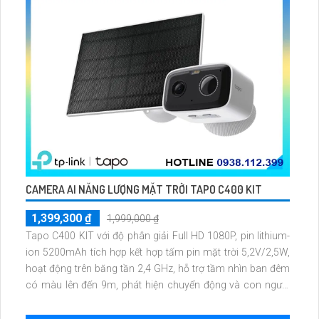
CAMERA AI NĂNG LƯỢNG MẶT TRỜI TAPO C400 KIT
1,399,300 ₫
1,999,000 ₫
Tapo C400 KIT với độ phân giải Full HD 1080P, pin lithium-
ion 5200mAh tích hợp kết hợp tấm pin mặt trời 5,2V/2,5W,
hoạt động trên băng tần 2,4 GHz, hỗ trợ tầm nhìn ban đêm
có màu lên đến 9m, phát hiện chuyển động và con người
bằng AI, đồng thời lưu trữ dữ liệu qua thẻ microSD lên đến
512GB