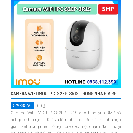
CAMERA WIFI IMOU IPC-S2EP-3R1S TRONG NHÀ GIÁ RẺ
5%-35%
00 ₫
Camera WiFi IMOU IPC-S2EP-3R1S cho hình ảnh 3MP rõ
nét góc nhìn rộng 100° và tầm nhìn ban đêm 10m, phù hợp
giám sát trong nhà. Hỗ trợ gọi video một chạm đàm thoại