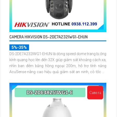
CAMERA HIKVISION DS-2DE7A232IWG1-EHUN
5%-35%
DS-2DE7A232IWG1-EHUN là dòng speed dome trang bị ống
kính quang học lên đến 32X giúp giám sát khoảng cách xa,
nhìn ban đêm bằng hồng ngoại 200m, hỗ trợ tính năng
AcuSense nâng cao hiệu quả giám sát an ninh, có tốc độ
lấy nét cao nhờ công nghệ Self-learning