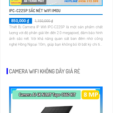
IPC-C22SP SẮC NÉT WIFI IMOU
850,000 ₫
1,150,000 ₫
Thiết Bị Camera IP Wifi IPC-C22SP là một sản phẩm chất
lượng với độ phân giải lên đến 2.0 megapixel, đảm bảo hình
ảnh sắc nét. Với khả năng quan sát ban đêm nhờ công
nghệ Hồng Ngoại 10m, giúp bạn không bỏ lỡ bất kỳ chi tiết
nào. Camera này còn được trang bị công nghệ IP Wifi tiên
tiến, đảm bảo không giảm chất lượng hình ảnh
CAMERA WIFI KHÔNG DÂY GIÁ RẺ