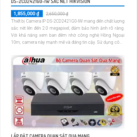
DS-2CD2421G0-IW SẮC NÉT HIKVISION
1,855,000 ₫
2,650,000 ₫
Thiết bị Camera IP DS-2CD2421G0-IW mang đến chất lượng
sắc nét lên đến 2.0 megapixel, đảm bảo hình ảnh rõ ràng.
Với khả năng xem ban đêm nhờ công nghệ Hồng Ngoại
10m, camera này mạnh mẽ và đáng tin cậy. Sử dụng công
nghệ IP tiên tiến, không lo lớp mờ khi sử dụng Hồng Ngoại
SMD
LẮP ĐẶT CAMERA QUAN SÁT QUA MẠNG