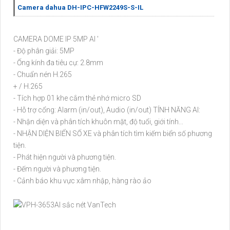
Camera dahua DH-IPC-HFW2249S-S-IL
CAMERA DOME IP 5MP AI '
- Độ phân giải: 5MP
- Ống kính đa tiêu cự: 2.8mm
- Chuẩn nén H.265
+ / H.265
- Tích hợp 01 khe cắm thẻ nhớ micro SD
- Hỗ trợ cổng: Alarm (in/out), Audio (in/out) TÍNH NĂNG AI:
- Nhận diện và phân tích khuôn mặt, độ tuổi, giới tính...
- NHẬN DIỆN BIỂN SỐ XE và phân tích tìm kiếm biển số phương
tiện.
- Phát hiện người và phương tiện.
- Đếm người và phương tiện.
- Cảnh báo khu vực xâm nhập, hàng rào ảo