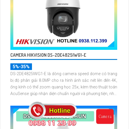
CAMERA HIKVISION DS-2DE4825IWG1-E
5%-35%
DS-2DE4825IWG1-E là dòng camera speed dome có trang
bị độ phân giải 8.0MP cho ra hình ảnh sắc nét lên đến 4K,
ống kính có thể zoom quang học 25x, kèm theo thuật toán
AcuSense giúp nhận diện chuẩn người và phương tiện, nhìn
ban đêm hồng ngoại tầm xa lên đến 100m