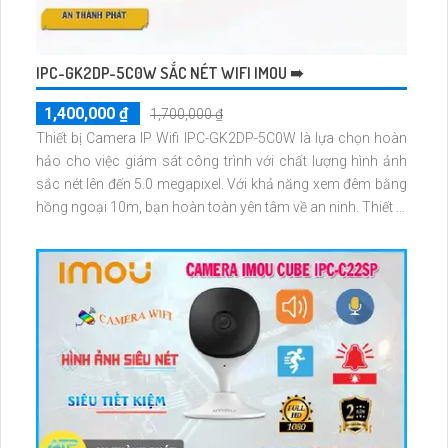
IPC-GK2DP-5C0W SẮC NÉT WIFI IMOU ➠
1,400,000 ₫
1,700,000 ₫
Thiết bị Camera IP Wifi IPC-GK2DP-5C0W là lựa chọn hoàn
hảo cho việc giám sát công trình với chất lượng hình ảnh
sắc nét lên đến 5.0 megapixel. Với khả năng xem đêm bằng
hồng ngoại 10m, bạn hoàn toàn yên tâm về an ninh. Thiết bị
được trang bị công nghệ IP Wifi tiên tiến, không giảm chất
lượng hình ảnh