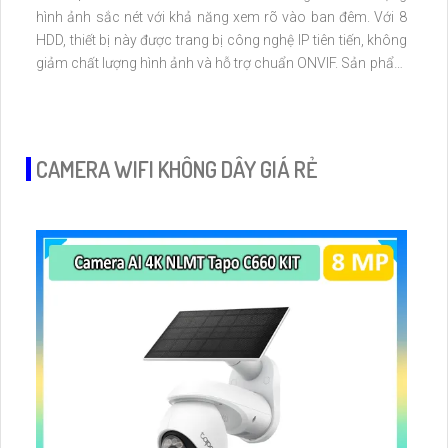
hình ảnh sắc nét với khả năng xem rõ vào ban đêm. Với 8
HDD, thiết bị này được trang bị công nghệ IP tiên tiến, không
giảm chất lượng hình ảnh và hỗ trợ chuẩn ONVIF. Sản phẩm
phù hợp cho công trình lớn với đầu ghi 16 kênh, cung cấp
giám sát chi tiết và báo động chuyển động hiệu quả.
CAMERA WIFI KHÔNG DÂY GIÁ RẺ