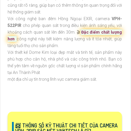
cũng rất rõ ràng, giúp bạn có thêm thông tin quan trọng đối với
hệ thống giám sát.
Với công nghệ ban đêm Hồng Ngoại EXIR, camera
VPH-
522PIR
cho phép quan sát trong điều kiện ánh sáng yếu, với
khoảng cách quan sát lên đến 30m. 🎬
Đặc điểm chất lượng
hơn
công nghệ này tiết kiệm năng lượng và ít tỏa nhiệt, giúp
tăng tuổi thọ cho sản phẩm.
Với thiết kế Dome Kim loại đẹp mắt và tinh tế, sản phẩm này
phù hợp cho căn hộ, nhà phố và các công trình nhỏ. Bạn có
thể yên tâm về nguồn gốc chất lượng vì sản phẩm chính hãng
tại An Thành Phát
một địa chỉ uy tín trong lĩnh vực camera giám sát.
📨 THÔNG SỐ KỸ THUẬT CHI TIẾT CỦA CAMERA
VPH-2PIR SẮC NÉT VANTECH LÀ GÌ?