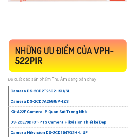
NHỮNG ƯU ĐIỂM CỦA
VPH-
522PIR
Đề xuất các sản phẩm Thu Âm đang bán chạy
Camera DS-2CD2T26G2-ISU/SL
Camera DS-2CD7A26G0/P-IZS
KX-A22F Camera IP Quan Sát Trong Nhà
DS-2CE70DF3T-PTS Camera Hikvision Thiết kế Đẹp
Camera Hikvision DS-2CD1047G2H-LIUF