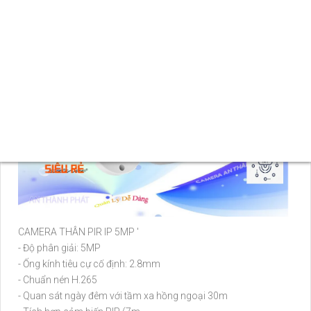
nguồn gốc và chất lượng hợp pháp. Đây chắc chắn là lựa chọn
tốt cho sự an ninh và giám sát của bạn.
CAMERA THÂN PIR IP 5MP '
- Độ phân giải: 5MP
- Ống kính tiêu cự cố định: 2.8mm
- Chuẩn nén H.265
- Quan sát ngày đêm với tầm xa hồng ngoại 30m