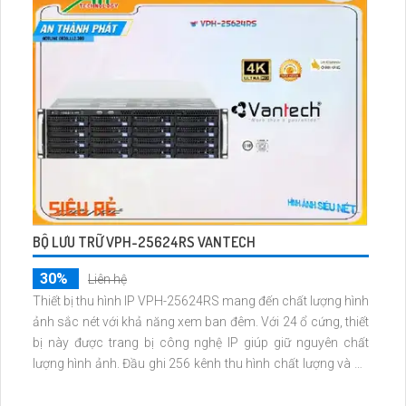
thời hỗ trợ hồng ngoại EXIR
BỘ LƯU TRỮ VPH-25624RS VANTECH
30%
Liên hệ
Thiết bị thu hình IP VPH-25624RS mang đến chất lượng hình
ảnh sắc nét với khả năng xem ban đêm. Với 24 ổ cứng, thiết
bị này được trang bị công nghệ IP giúp giữ nguyên chất
lượng hình ảnh. Đầu ghi 256 kênh thu hình chất lượng và hỗ
trợ giao thức ONVIF. Thiết kế nhỏ gọn và ấn tượng, phù hợp
với nhiều không gian lắp đặt