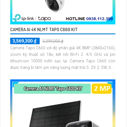
CAMERA AI 4K NLMT TAPO C660 KIT
3,569,300 ₫
5,099,000 ₫
Camera Tapo C660 với độ phân giải 4K 8MP (3840×2160),
zoom kỹ thuật số 18×, kết nối Wi-Fi 2. 4/5 GHz và pin
lithium-ion 10000 mAh sạc lại. Camera Tapo C660 còn
được trang bị tấm pin năng lượng mặt trời 5. 2V 2. 5W, tích
hợp AI phát hiện người, thú cưng, phương tiện, lưu trữ thẻ
microSD tối đa 512 GB