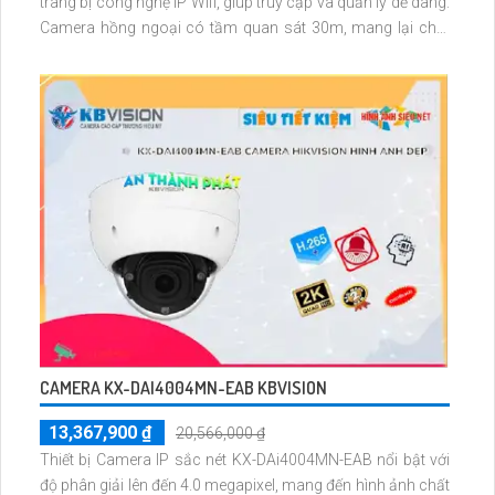
trang bị công nghệ IP Wifi, giúp truy cập và quản lý dễ dàng.
Camera hồng ngoại có tầm quan sát 30m, mang lại chất
lượng hình ảnh đêm rõ ràng
CAMERA KX-DAI4004MN-EAB KBVISION
13,367,900 ₫
20,566,000 ₫
Thiết bị Camera IP sắc nét KX-DAi4004MN-EAB nổi bật với
độ phân giải lên đến 4.0 megapixel, mang đến hình ảnh chất