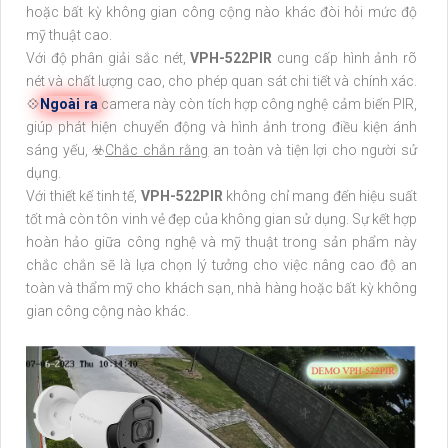
hoặc bất kỳ không gian công cộng nào khác đòi hỏi mức độ
mỹ thuật cao.
Với độ phân giải sắc nét,
VPH-522PIR
cung cấp hình ảnh rõ
nét và chất lượng cao, cho phép quan sát chi tiết và chính xác.
💠
Ngoài ra
camera này còn tích hợp công nghệ cảm biến PIR,
giúp phát hiện chuyển động và hình ảnh trong điều kiện ánh
sáng yếu, ☣️
Chắc chắn rằng
an toàn và tiện lợi cho người sử
dụng.
Với thiết kế tinh tế,
VPH-522PIR
không chỉ mang đến hiệu suất
tốt mà còn tôn vinh vẻ đẹp của không gian sử dụng. Sự kết hợp
hoàn hảo giữa công nghệ và mỹ thuật trong sản phẩm này
chắc chắn sẽ là lựa chọn lý tưởng cho việc nâng cao độ an
toàn và thẩm mỹ cho khách sạn, nhà hàng hoặc bất kỳ không
gian công cộng nào khác.