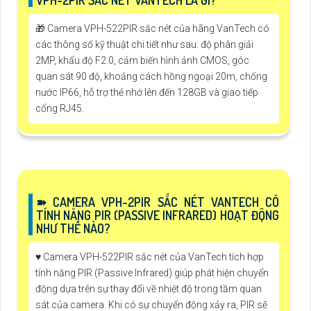
🎁 Camera VPH-522PIR sắc nét của hãng VanTech có
các thông số kỹ thuật chi tiết như sau: độ phân giải
2MP, khẩu độ F2.0, cảm biến hình ảnh CMOS, góc
quan sát 90 độ, khoảng cách hồng ngoại 20m, chống
nước IP66, hỗ trợ thẻ nhớ lên đến 128GB và giao tiếp
cổng RJ45.
➽ CAMERA VPH-2PIR SẮC NÉT VANTECH CÓ
TÍNH NĂNG PIR (PASSIVE INFRARED) HOẠT ĐỘNG
NHƯ THẾ NÀO?
♥️ Camera VPH-522PIR sắc nét của VanTech tích hợp
tính năng PIR (Passive Infrared) giúp phát hiện chuyển
động dựa trên sự thay đổi về nhiệt độ trong tầm quan
sát của camera. Khi có sự chuyển động xảy ra, PIR sẽ