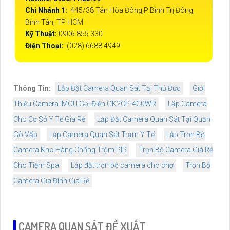
Chi Nhánh 1:
445/38 Tân Hòa Đông,P Bình Trị Đông,
Bình Tân, TP HCM
Kỹ Thuật:
0906.855.330
Điện Thoại:
(028) 6688.4949
Thông Tin:
Lắp Đặt Camera Quan Sát Tại Thủ Đức
Giới
Thiệu Camera IMOU Gọi Điện GK2CP-4C0WR
Lắp Camera
Cho Cơ Sở Y Tế Giá Rẻ
Lắp Đặt Camera Quan Sát Tại Quận
Gò Vấp
Lắp Camera Quan Sát Trạm Y Tế
Lắp Trọn Bộ
Camera Kho Hàng Chống Trộm PIR
Trọn Bộ Camera Giá Rẻ
Cho Tiệm Spa
Lắp đặt trọn bộ camera cho chợ
Trọn Bộ
Camera Gia Đình Giá Rẻ
CAMERA QUAN SÁT ĐỀ XUẤT