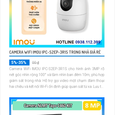
CAMERA WIFI IMOU IPC-S2EP-3R1S TRONG NHÀ GIÁ RẺ
5%-35%
00 ₫
Camera WiFi IMOU IPC-S2EP-3R1S cho hình ảnh 3MP rõ
nét góc nhìn rộng 100° và tầm nhìn ban đêm 10m, phù hợp
giám sát trong nhà. Hỗ trợ gọi video một chạm đàm thoại
hai chiều và kết nối Wi-Fi ổn định giúp quan sát từ xa. Lưu trữ
linh hoạt qua thẻ microSD tối đa 256GB hoặc lưu đám mây
dễ lắp đặt cho gia đình và văn phòng nhỏ.