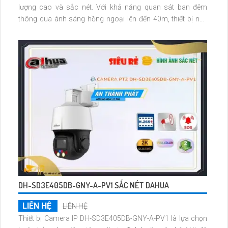
lượng cao và sắc nét. Với khả năng quan sát ban đêm
thông qua ánh sáng hồng ngoại lên đến 40m, thiết bị này
ideal cho các công trình cần giám sát vào buổi tối
DH-SD3E405DB-GNY-A-PV1 SẮC NÉT DAHUA
LIÊN HỆ
LIÊN HỆ
Thiết bị Camera IP DH-SD3E405DB-GNY-A-PV1 là lựa chọn