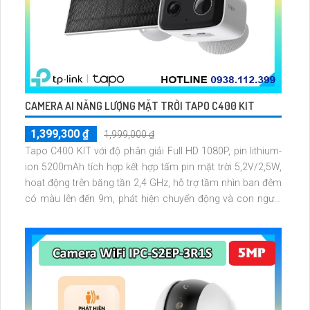
CAMERA AI NĂNG LƯỢNG MẶT TRỜI TAPO C400 KIT
1,399,300 ₫
1,999,000 ₫
Tapo C400 KIT với độ phân giải Full HD 1080P, pin lithium-
ion 5200mAh tích hợp kết hợp tấm pin mặt trời 5,2V/2,5W,
hoạt động trên băng tần 2,4 GHz, hỗ trợ tầm nhìn ban đêm
có màu lên đến 9m, phát hiện chuyển động và con người
bằng AI, đồng thời lưu trữ dữ liệu qua thẻ microSD lên đến
512GB