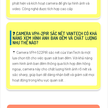
phát hiện và kích hoạt camera để ghi lại hình ảnh và
video. Công nghệ được tích hợp cao cấp
❓ CAMERA VPH-2PIR SẮC NÉT VANTECH CÓ KHẢ
NĂNG XEM HÌNH ẢNH BAN ĐÊM VÀ CHẤT LƯỢNG
NHƯ THẾ NÀO?
🤵 Camera VPH-522PIR sắc nét của VanTech là một
lựa chọn tốt cho việc quan sát ban đêm. Với khả năng
xem hình ảnh ban đêm thông qua tích hợp đèn hồng
ngoại, camera này cho chất lượng hình ảnh rõ nét và
sắc sharp, giúp bạn dễ dàng nhận biết và giám sát mọi
hoạt động trong khu vực quan sát. .