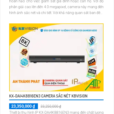
hoàn hảo cho việc giám sát gia đình hoặc căn hộ. Với độ
phân giải cao lên đến 4.0 megapixel, camera này mang đến
hình ảnh sắc nét và chi tiết. Với khả năng quan sát ban đêm
ở khoảng cách lên đến 50m nhờ công nghệ Hồng Ngoại,
bạn hoàn toàn yên tâm về an ninh
KX-DAI4K8816EN3 CAMERA SẮC NÉT KBVISION
23,350,000 ₫
33,250,000 ₫
Thiết bị thu hình IP KX-DAi4K8816EN3 mang đến chất lượng