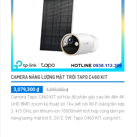
CAMERA NĂNG LƯỢNG MẶT TRỜI TAPO C460 KIT
3,079,300 ₫
4,399,000 ₫
Camera Tapo C460 KIT sở hữu độ phân giải cao lên đến 4K
UHD 8MP, zoom kỹ thuật số 16×, kết nối Wi-Fi băng tần kép
2. 4/5 GHz, pin lithium-ion 10000mAh tích hợp cùng tấm pin
năng lượng mặt trời 5. 2V/2. 5W. Tapo C460 KIT cũng hỗ trợ
quan sát ban đêm màu với cảm biến Starlight, tầm nhìn lên
đến 15 m