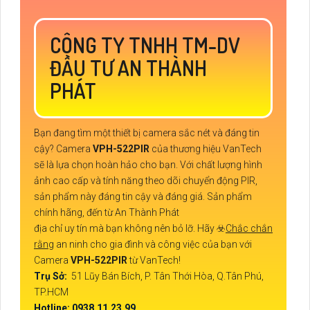
CÔNG TY TNHH TM-DV
ĐẦU TƯ AN THÀNH
PHÁT
Bạn đang tìm một thiết bị camera sắc nét và đáng tin
cậy? Camera
VPH-522PIR
của thương hiệu VanTech
sẽ là lựa chọn hoàn hảo cho bạn. Với chất lượng hình
ảnh cao cấp và tính năng theo dõi chuyển động PIR,
sản phẩm này đáng tin cậy và đáng giá. Sản phẩm
chính hãng, đến từ An Thành Phát
địa chỉ uy tín mà bạn không nên bỏ lỡ. Hãy ☣️
Chắc chắn
rằng
an ninh cho gia đình và công việc của bạn với
Camera
VPH-522PIR
từ VanTech!
Trụ Sở:
51 Lũy Bán Bích, P. Tân Thới Hòa, Q.Tân Phú,
TP.HCM
Hotline: 0938.11.23.99