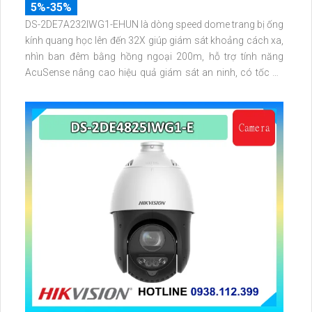
5%-35%
DS-2DE7A232IWG1-EHUN là dòng speed dome trang bị ống
kính quang học lên đến 32X giúp giám sát khoảng cách xa,
nhìn ban đêm bằng hồng ngoại 200m, hỗ trợ tính năng
AcuSense nâng cao hiệu quả giám sát an ninh, có tốc độ
lấy nét cao nhờ công nghệ Self-learning