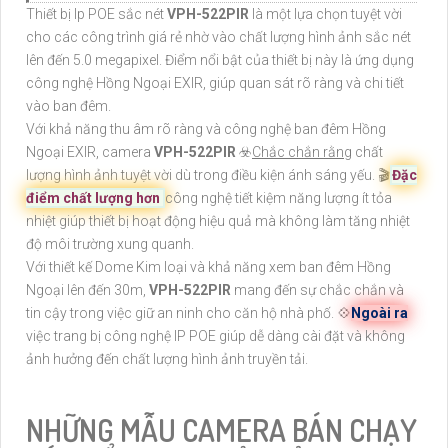
Thiết bị Ip POE sắc nét
VPH-522PIR
là một lựa chọn tuyệt vời
cho các công trình giá rẻ nhờ vào chất lượng hình ảnh sắc nét
lên đến 5.0 megapixel. Điểm nổi bật của thiết bị này là ứng dụng
công nghệ Hồng Ngoại EXIR, giúp quan sát rõ ràng và chi tiết
vào ban đêm.
Với khả năng thu âm rõ ràng và công nghệ ban đêm Hồng
Ngoại EXIR, camera
VPH-522PIR
☣️
Chắc chắn rằng
chất
lượng hình ảnh tuyệt vời dù trong điều kiện ánh sáng yếu. 🎬
Đặc
điểm chất lượng hơn
công nghệ tiết kiệm năng lượng ít tỏa
nhiệt giúp thiết bị hoạt động hiệu quả mà không làm tăng nhiệt
độ môi trường xung quanh.
Với thiết kế Dome Kim loại và khả năng xem ban đêm Hồng
Ngoại lên đến 30m,
VPH-522PIR
mang đến sự chắc chắn và
tin cậy trong việc giữ an ninh cho căn hộ nhà phố. 💠
Ngoài ra
việc trang bị công nghệ IP POE giúp dễ dàng cài đặt và không
ảnh hưởng đến chất lượng hình ảnh truyền tải.
NHỮNG MẪU CAMERA BÁN CHẠY