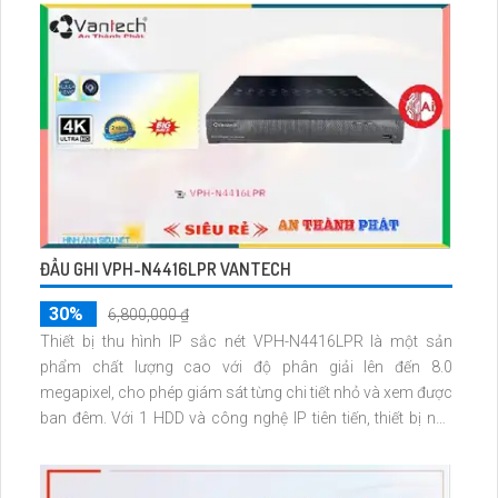
ĐẦU GHI VPH-N4416LPR VANTECH
30%
6,800,000 ₫
Thiết bị thu hình IP sắc nét VPH-N4416LPR là một sản
phẩm chất lượng cao với độ phân giải lên đến 8.0
megapixel, cho phép giám sát từng chi tiết nhỏ và xem được
ban đêm. Với 1 HDD và công nghệ IP tiên tiến, thiết bị này
không bị giảm chất lượng và được tích hợp công nghệ
chuyên dụng, phù hợp cho các công trình lớn