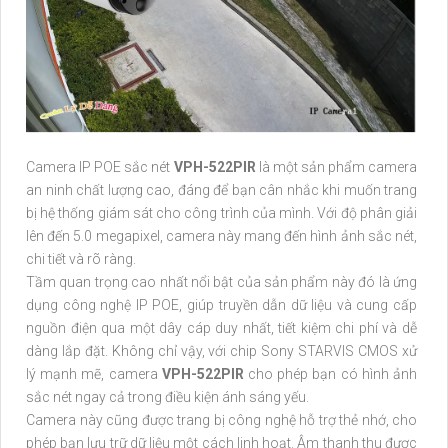
Camera IP POE sắc nét
VPH-522PIR
là một sản phẩm camera
an ninh chất lượng cao, đáng để bạn cân nhắc khi muốn trang
bị hệ thống giám sát cho công trình của mình. Với độ phân giải
lên đến 5.0 megapixel, camera này mang đến hình ảnh sắc nét,
chi tiết và rõ ràng.
Tầm quan trọng cao nhất nổi bật của sản phẩm này đó là ứng
dụng công nghệ IP POE, giúp truyền dẫn dữ liệu và cung cấp
nguồn điện qua một dây cáp duy nhất, tiết kiệm chi phí và dễ
dàng lắp đặt. Không chỉ vậy, với chip Sony STARVIS CMOS xử
lý mạnh mẽ, camera
VPH-522PIR
cho phép bạn có hình ảnh
sắc nét ngay cả trong điều kiện ánh sáng yếu.
Camera này cũng được trang bị công nghệ hỗ trợ thẻ nhớ, cho
phép bạn lưu trữ dữ liệu một cách linh hoạt. Âm thanh thu được