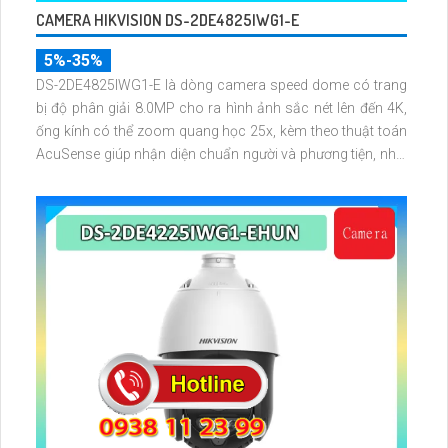
CAMERA HIKVISION DS-2DE4825IWG1-E
5%-35%
DS-2DE4825IWG1-E là dòng camera speed dome có trang
bị độ phân giải 8.0MP cho ra hình ảnh sắc nét lên đến 4K,
ống kính có thể zoom quang học 25x, kèm theo thuật toán
AcuSense giúp nhận diện chuẩn người và phương tiện, nhìn
ban đêm hồng ngoại tầm xa lên đến 100m