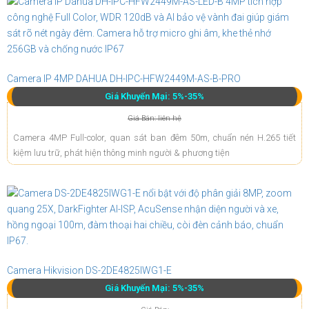
Camera IP 4MP DAHUA DH-IPC-HFW2449M-AS-B-PRO
Giá Khuyến Mại: 5%-35%
Giá Bán: liên hệ
Camera 4MP Full-color, quan sát ban đêm 50m, chuẩn nén H.265 tiết
kiệm lưu trữ, phát hiện thông minh người & phương tiện
Camera Hikvision DS-2DE4825IWG1-E
Giá Khuyến Mại: 5%-35%