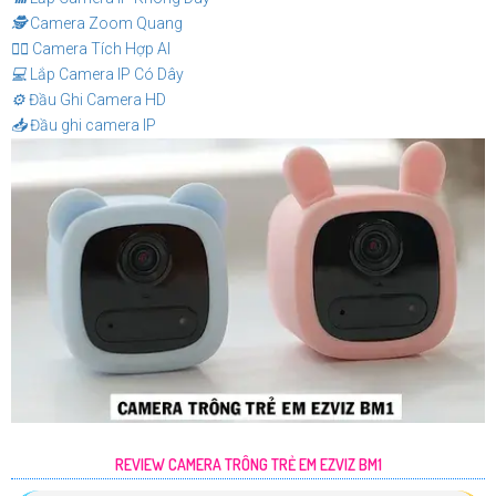
🕵️
Camera Zoom Quang
🧛‍♀️
Camera Tích Hợp AI
💻
Lắp Camera IP Có Dây
⚙️
Đầu Ghi Camera HD
📥
Đầu ghi camera IP
REVIEW CAMERA TRÔNG TRẺ EM EZVIZ BM1