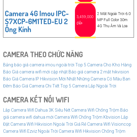
Camera 4G Imou IPC-
2 Mắt Ngoài Trời 6.0
3,459,000
S7XCP-6M1TED-EU 2
MP Full Color 30m
₫👍
4G Thu Âm Và Loa
Ống Kính
CAMERA THEO CHỨC NĂNG
Bảng báo giá camera imou ngoài trời
Top 5 Camera Cho Kho Hàng
Báo Giá camera wifi mới cập nhật
Báo giá camera 2 mắt hikvision
Báo Giá Camera IP Hikvision Mới Nhất
Những Camera Có Màu Ban
Đêm
Báo Giá Camera Chi Tiết
Top 5 Camera Lắp Ngoài Trời
CAMERA KẾT NỐI WIFI
Lắp Camera Wifi Dahua 3K Siêu Nét
Camera Wifi Chống Trộm
Báo
giá camera wifi dahua mới
Camera Wifi Chống Trộm Kbvision
Lắp
Đặt Camera Wifi Hikvision Ngoài Trời Giá Rẻ
Camera Wifi Visioncop
Camera Wifi Ezviz Ngoài Trời
Camera Wifi Hikvision Chống Trộm