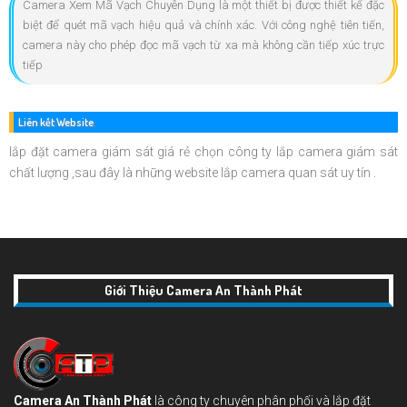
Camera Xem Mã Vạch Chuyên Dụng là một thiết bị được thiết kế đặc
biệt để quét mã vạch hiệu quả và chính xác. Với công nghệ tiên tiến,
camera này cho phép đọc mã vạch từ xa mà không cần tiếp xúc trực
tiếp
Liên kết Website
lắp đặt camera giám sát giá rẻ chọn công ty lắp camera giám sát
chất lượng ,sau đây là những website lắp camera quan sát uy tín .
Giới Thiệu Camera An Thành Phát
Camera An Thành Phát
là công ty chuyên phân phối và lắp đặt