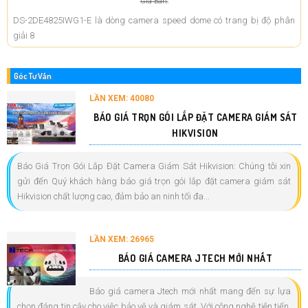
Giá Bán:
DS-2DE4825IWG1-E là dòng camera speed dome có trang bị độ phân
giải 8
Góc Tư Vấn
LẦN XEM: 40080
BÁO GIÁ TRỌN GÓI LẮP ĐẶT CAMERA GIÁM SÁT
HIKVISION
Báo Giá Trọn Gói Lắp Đặt Camera Giám Sát Hikvision: Chúng tôi xin
gửi đến Quý khách hàng báo giá trọn gói lắp đặt camera giám sát
Hikvision chất lượng cao, đảm bảo an ninh tối đa...
LẦN XEM: 26965
BÁO GIÁ CAMERA JTECH MỚI NHẤT
Báo giá camera Jtech mới nhất mang đến sự lựa
chọn đáng tin cậy cho việc bảo vệ và giám sát. Với công nghệ tiên tiến,