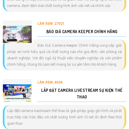
camera Jtech đảm bảo chất lượng hình ảnh sắc nét và chính xác
LẦN XEM: 27021
BÁO GIÁ CAMERA KEEPER CHÍNH HÃNG
Báo Giá Camera Keeper Chính Hãng cung cấp giải
pháp an ninh hiệu quả và chất lượng cao cho gia đình, văn phòng và
doanh nghiệp. Với đội ngũ kỹ thuật viên chuyên nghiệp và sản phẩm
chính hãng, chúng tôi cam kết mang lại sự yên tâm cho khách hàng
LẦN XEM: 4634
LẮP ĐẶT CAMERA LIVESTREAM SỰ KIỆN THỂ
THAO
Lắp đặt camera livestream thể thao là giải pháp giúp ghi hình và phát
trực tiếp các trận đấu với chất lượng hình ảnh rõ nét ổn định theo thời
gian thực