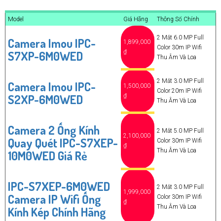
Model
Giá Hãng
Thông Số Chính
2 Mắt 6.0 MP Full
Camera Imou IPC-
1,899,000
Color 30m IP Wifi
S7XP-6M0WED
₫
Thu Âm Và Loa
2 Mắt 3.0 MP Full
Camera Imou IPC-
1,500,000
Color 20m IP Wifi
S2XP-6M0WED
₫
Thu Âm Và Loa
Camera 2 Ống Kính
2 Mắt 5.0 MP Full
2,100,000
Quay Quét IPC-S7XEP-
Color 30m IP Wifi
₫
Thu Âm Và Loa
10M0WED Giá Rẻ
IPC-S7XEP-6M0WED
2 Mắt 3.0 MP Full
1,999,000
Camera IP Wifi Ống
Color 30m IP Wifi
₫
Thu Âm Và Loa
Kính Kép Chính Hãng