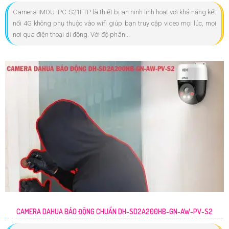
Camera IMOU IPC-S21FTP là thiết bị an ninh linh hoạt với khả năng kết
nối 4G không phụ thuộc vào wifi giúp bạn truy cập video mọi lúc, mọi
nơi qua điện thoại di động. Với độ phân...
CAMERA DAHUA BÁO ĐỘNG CHUẨN DH-SD2A200HB-GN-AW-PV-S2