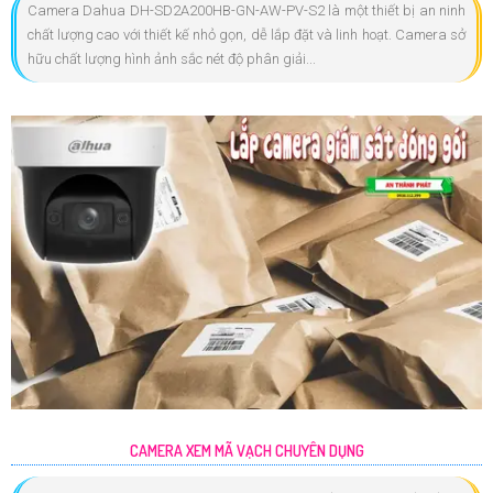
Camera Dahua DH-SD2A200HB-GN-AW-PV-S2 là một thiết bị an ninh
chất lượng cao với thiết kế nhỏ gọn, dễ lắp đặt và linh hoạt. Camera sở
hữu chất lượng hình ảnh sắc nét độ phân giải...
CAMERA XEM MÃ VẠCH CHUYÊN DỤNG