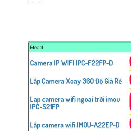
quan sát.
⫸
3:
Tích hợp hồng ngoại (Night Vision): Chọn camer
4:
Tính năng lưu trữ (Storage): Lựa chọn camera có t
✔️
5:
Ứng dụng di động (Mobile App): Chọn camera có
Hy vọng những lời khuyên trên sẽ giúp bạn lựa chọ
Model
Camera IP WIFI IPC-F22FP-D
Lắp Camera Xoay 360 Độ Giá Rẻ
Lap camera wifi ngoai trời imou
IPC-S21FP
Lắp camera wifi IMOU-A22EP-D