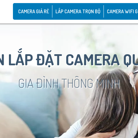
CAMERA GIÁ RẺ
LẮP CAMERA TRỌN BỘ
CAMERA WIFI G
 LẮP ĐẶT CAMERA Q
GIA ĐÌNH THÔNG MINH