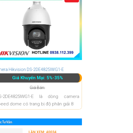
era Hikvision DS-2DE4825IWG1-E
Giá Khuyến Mại: 5%-35%
Giá Bán:
S-2DE4825IWG1-E là dòng camera
eed dome có trang bị độ phân giải 8
c Tư Vấn
LẦN XEM: 40034