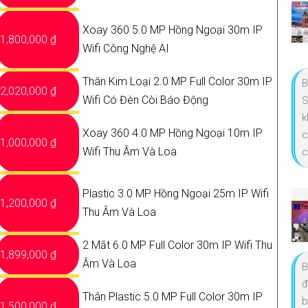
Xoay 360 5.0 MP Hồng Ngoại 30m IP
1,800,000 ₫
Wifi Công Nghệ AI
Thân Kim Loại 2.0 MP Full Color 30m IP
B
2,020,000 ₫
Wifi Có Đèn Còi Báo Động
S
k
Xoay 360 4.0 MP Hồng Ngoại 10m IP
c
1,000,000 ₫
Wifi Thu Âm Và Loa
c
Plastic 3.0 MP Hồng Ngoại 25m IP Wifi
1,200,000 ₫
Thu Âm Và Loa
2 Mắt 6.0 MP Full Color 30m IP Wifi Thu
1,899,000 ₫
Âm Và Loa
B
đ
Thân Plastic 5.0 MP Full Color 30m IP
b
1,500,000 ₫