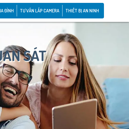
IA ĐÌNH
TƯ VẤN LẮP CAMERA
THIẾT BỊ AN NINH
UAN SÁT