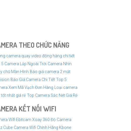
à chi tiết.
để dễ dàng xem lại hoặc chia sẻ video.
hể xem camera từ xa mọi lúc, mọi nơi.
AMERA THEO CHỨC NĂNG
ng camera quay video đóng hàng chi tiết
 5 Camera Lắp Ngoài Trời
Camera Nhìn
y chữ Màn Hình
Báo giá camera 2 mắt
vision
Báo Giá Camera Chi Tiết
Top 5
era Xem Mã Vạch Đơn Hàng
Loại camera
tốt nhất giá rẻ
Top Camera Sắc Nét Giá Rẻ
MERA KẾT NỐI WIFI
era Wifi Ebitcam Xoay 360 Độ
Camera
iz Cube
Camera Wifi Chính Hãng Kbone