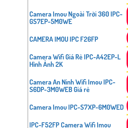
Camera Imou Ngoài Trời 360 IPC-
GS7EP-5M0WE
CAMERA IMOU IPC F26FP
Camera Wifi Giá Rẻ IPC-A42EP-L
Hình Ảnh 2K
Camera An Ninh Wifi Imou IPC-
S6DP-3M0WEB Giá rẻ
Camera Imou IPC-S7XP-6M0WED
IPC-F52FP Camera Wifi Imou