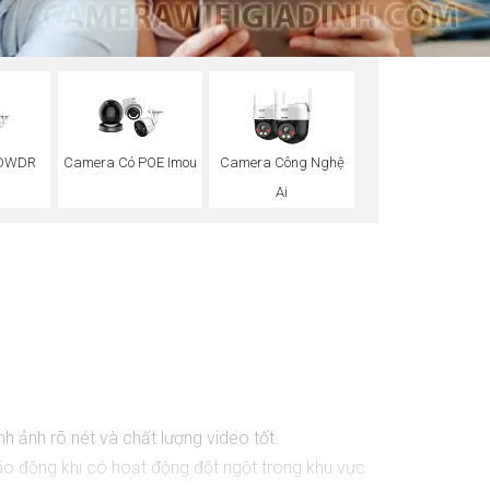
 DWDR
Camera Có POE Imou
Camera Công Nghệ
Ai
h ảnh rõ nét và chất lượng video tốt.
 động khi có hoạt động đột ngột trong khu vực