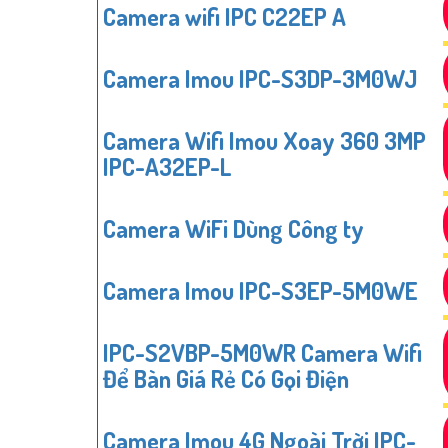
Camera wifi IPC C22EP A
Camera Imou IPC-S3DP-3M0WJ
Camera Wifi Imou Xoay 360 3MP
IPC-A32EP-L
Camera WiFi Dùng Công ty
Camera Imou IPC-S3EP-5M0WE
IPC-S2VBP-5M0WR Camera Wifi
Để Bàn Giá Rẻ Có Gọi Điện
Camera Imou 4G Ngoài Trời IPC-