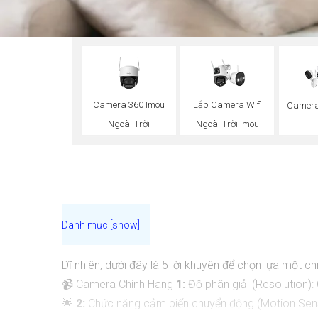
Camera 360 Imou
Lắp Camera Wifi
Camera
Ngoài Trời
Ngoài Trời Imou
Dĩ nhiên, dưới đây là 5 lời khuyên để chọn lựa một 
📹 Camera Chính Hãng
1:
Độ phân giải (Resolution):
🌟
2:
Chức năng cảm biến chuyển động (Motion Sens