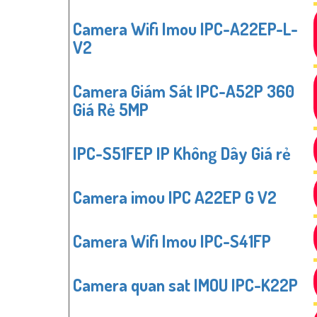
Camera Wifi Imou IPC-A22EP-L-
V2
Camera Giám Sát IPC-A52P 360
Giá Rẻ 5MP
IPC-S51FEP IP Không Dây Giá rẻ
Camera imou IPC A22EP G V2
Camera Wifi Imou IPC-S41FP
'
Camera quan sat IMOU IPC-K22P