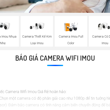
 Imou Nhụa
Camera Thiết Kế Kim
Camera Imou Full
Camera Có
Nhẹ
Loại Imou
Color
Imou
BÁO GIÁ CAMERA WIFI IMOU
chiếc Camera Wifi Imou Giá Rẻ hoàn hảo:
 Chọn một camera có độ phân giải cao như 1080p để tin tưởng hìn
or): Đảm bảo camera có tính năng cảm biến chuyển động để báo