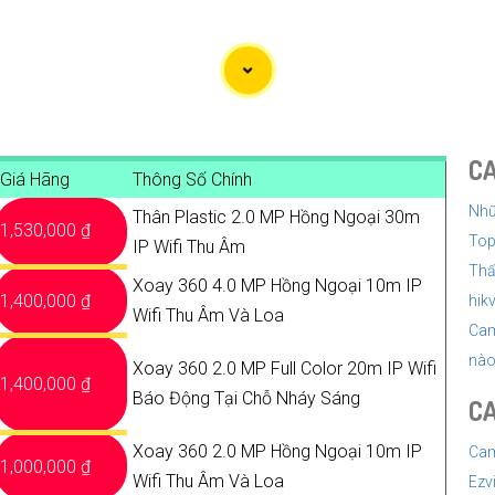
a có tích hợp hồng ngoại để quan sát ban đêm một cách rõ ràng v
ính năng lưu trữ video trực tiếp trên thẻ nhớ hoặc trên đám mây 
 ứng dụng di động tương thích với hệ điều hành của bạn để có t
n được một chiếc Camera Wifi Imou Giá Rẻ hoàn hảo!
C
Giá Hãng
Thông Số Chính
Nhữ
Thân Plastic 2.0 MP Hồng Ngoại 30m
1,530,000 ₫
Top
IP Wifi Thu Âm
Thấ
Xoay 360 4.0 MP Hồng Ngoại 10m IP
1,400,000 ₫
hik
Wifi Thu Âm Và Loa
Cam
nào 
Xoay 360 2.0 MP Full Color 20m IP Wifi
1,400,000 ₫
Báo Động Tại Chỗ Nháy Sáng
CA
Xoay 360 2.0 MP Hồng Ngoại 10m IP
Cam
1,000,000 ₫
Wifi Thu Âm Và Loa
Ezv