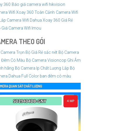
y 360
Báo giá camera wifi hikvision
era Wifi Xoay 360 Toàn Cảnh
Camera Wifi
Lắp Camera Wifi Dahua Xoay 360 Giá Rẻ
 Giá Camera Wifi Imou
MERA THEO GÓI
 Camera Trọn Bộ Giá Rẻ sắc nét
Bộ Camera
 Đêm Có Màu
Bộ Camera Visioncop Ghi Âm
nh hãng
Bộ Camera Ip Chất Lượng
Lắp Bộ
era Dahua Full Color ban đêm có màu
MERA QUAN SÁT CHẤT LƯỢNG