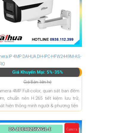
era IP 4MP DAHUA DH-IPC-HFW2449M-AS-
PRO
Giá Khuyến Mại: 5%-35%
Giá Bán: liên hệ
mera 4MP Full-color, quan sát ban đêm
m, chuẩn nén H.265 tiết kiệm lưu trữ,
át hiện thông minh người & phương tiện