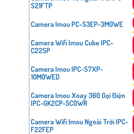
S21FTP
Camera Imou PC-S3EP-3M0WE
Camera Wifi Imou Cube IPC-
C22SP
Camera Imou IPC-S7XP-
10M0WED
Camera Imou Xoay 360 Gọi Điện
IPC-GK2CP-5C0WR
Camera Wifi Imou Ngoài Trời IPC-
F22FEP