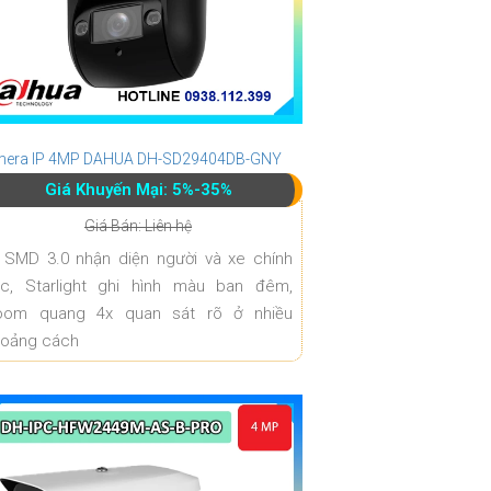
era IP 4MP DAHUA DH-SD29404DB-GNY
Giá Khuyến Mại: 5%-35%
Giá Bán: Liên hệ
 SMD 3.0 nhận diện người và xe chính
ác, Starlight ghi hình màu ban đêm,
oom quang 4x quan sát rõ ở nhiều
hoảng cách