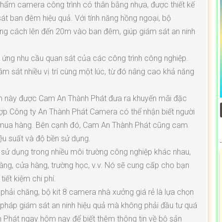
phẩm camera công trình có thân bằng nhựa, được thiết kế
át ban đêm hiệu quả. Với tính năng hồng ngoại, bộ
ng cách lên đến 20m vào ban đêm, giúp giám sát an ninh
 ứng nhu cầu quan sát của các công trình công nghiệp.
ám sát nhiều vị trí cùng một lúc, từ đó nâng cao khả năng
hẩm này được Cam An Thành Phát đưa ra khuyến mãi đặc
 hợp Công ty An Thành Phát Camera có thể nhận biết người
hi mua hàng. Bên cạnh đó, Cam An Thành Phát cũng cam
ệu suất và độ bền sử dụng.
 sử dụng trong nhiều môi trường công nghiệp khác nhau,
àng, cửa hàng, trường học, v.v. Nó sẽ cung cấp cho bạn
iết kiệm chi phí.
 phải chăng, bộ kit 8 camera nhà xưởng giá rẻ là lựa chọn
pháp giám sát an ninh hiệu quả mà không phải đầu tư quá
h Phát ngay hôm nay để biết thêm thông tin về bộ sản