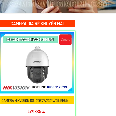
CAMERA GIÁ RẺ KHUYẾN MÃI
CAMERA HIKVISION DS-2DE7A232IWG1-EHUN
5%-35%