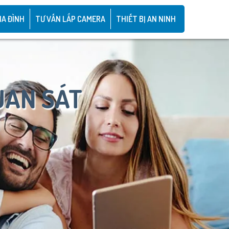
IA ĐÌNH
TƯ VẤN LẮP CAMERA
THIẾT BỊ AN NINH
UAN SÁT