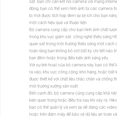
sát. Bạn chỉ cần kết nối camera với mạng interne
động, bạn có thể xem hình ảnh từ các camera trực
bị mới được tích hợp đem lại lợi ích cho bạn nân
một cách hiệu quả và thuận tiện.
Bộ camera cung cấp cho bạn hình ảnh chất lượng 
trong khu vực giám sát. công nghệ thiếu sáng 
quan sát trong môi trường thiếu sáng một cách 
toàn rằng bạn không bỏ sót bất kỳ chi tiết nào t
ban đêm hoặc trong điều kiện ánh sáng yếu.
Với sự linh hoạt của bộ camera này, bạn có thể l
ra vào, khu vực công cộng, kho hàng, hoặc bất
được thiết kế với chất liệu chắc chắn và chống t
môi trường xưởng sản xuất.
Bên cạnh đó, bộ camera cũng cung cấp khả năng gh
kiện quan trọng hoặc điều tra sau khi xảy ra. H
bạn có thể quản lý và xem lại dễ dàng các video 
hoặc trên đám mây để bảo vệ dữ liệu an toàn và 