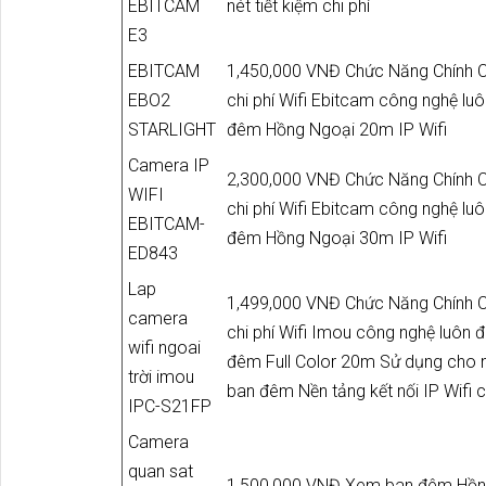
EBITCAM
nét tiết kiệm chi phí
E3
EBITCAM
1,450,000 VNĐ Chức Năng Chính C
EBO2
chi phí Wifi Ebitcam công nghệ l
STARLIGHT
đêm Hồng Ngoại 20m IP Wifi
Camera IP
2,300,000 VNĐ Chức Năng Chính C
WIFI
chi phí Wifi Ebitcam công nghệ l
EBITCAM-
đêm Hồng Ngoại 30m IP Wifi
ED843
Lap
1,499,000 VNĐ Chức Năng Chính C
camera
chi phí Wifi Imou công nghệ luôn
wifi ngoai
đêm Full Color 20m Sử dụng cho n
trời imou
ban đêm Nền tảng kết nối IP Wifi 
IPC-S21FP
Camera
quan sat
1,500,000 VNĐ Xem ban đêm Hồn