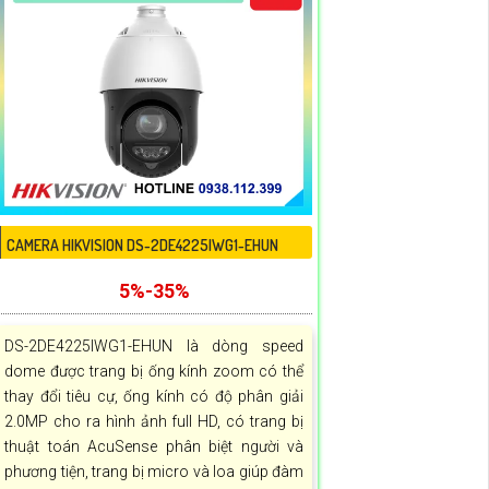
CAMERA HIKVISION DS-2DE4225IWG1-EHUN
5%-35%
DS-2DE4225IWG1-EHUN là dòng speed
dome được trang bị ống kính zoom có thể
thay đổi tiêu cự, ống kính có độ phân giải
2.0MP cho ra hình ảnh full HD, có trang bị
thuật toán AcuSense phân biệt người và
phương tiện, trang bị micro và loa giúp đàm