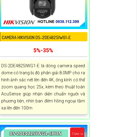
CAMERA HIKVISION DS-2DE4825IWG1-E
5%-35%
DS-2DE4825IWG1-E là dòng camera speed
dome có trang bị độ phân giải 8.0MP cho ra
hình ảnh sắc nét lên đến 4K, ống kính có thể
zoom quang học 25x, kèm theo thuật toán
AcuSense giúp nhận diện chuẩn người và
phương tiện, nhìn ban đêm hồng ngoại tầm
xa lên đến 100m