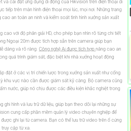
t và cài đặt ứng dụng di động của Hikvision trên điện thoại di
 tiếp trên màn hình điện thoại mọi lúc, mọi nơi. Những trang
g cao an toàn an ninh và kiểm soát tình hình xưởng sản xuất
cao với độ phân giải HD, cho phép bạn nhìn rõ từng chi tiết
Hồng Ngoại 20m được tích hợp sẵn trên camera giúp bạn
dễ dàng và rõ ràng.
Công nghệ Ai được tích hợp
nâng cao an
rong quá trình giám sát, đặc biệt khi nhà xưởng hoạt động
ắp đặt ở các vị trí chiến lược trong xưởng sản xuất như cổng
 kỳ khu vực nào cần được giám sát kỹ càng. Bộ camera cũng
hấm nước, giúp nó chịu được các điều kiện khắc nghiệt trong
i hình và lưu trữ dữ liệu, giúp bạn theo dõi lại những sự
ikvision cung cấp phần mềm quản lý video chuyên nghiệp để
được ghi lại từ camera. Bạn có thể lưu trữ video trên ổ cứng
truy cập từ xa.