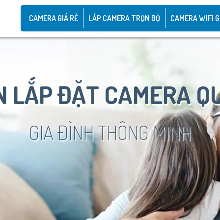
CAMERA GIÁ RẺ
LẮP CAMERA TRỌN BỘ
CAMERA WIFI G
 LẮP ĐẶT CAMERA Q
GIA ĐÌNH THÔNG MINH