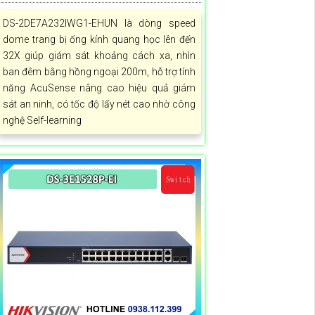
DS-2DE7A232IWG1-EHUN là dòng speed
dome trang bị ống kính quang học lên đến
32X giúp giám sát khoảng cách xa, nhìn
ban đêm bằng hồng ngoại 200m, hỗ trợ tính
năng AcuSense nâng cao hiệu quả giám
sát an ninh, có tốc độ lấy nét cao nhờ công
nghệ Self-learning