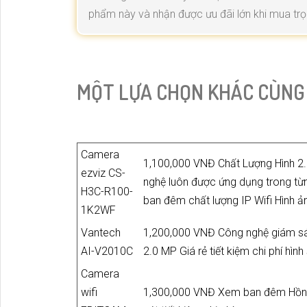
phẩm này và nhận được ưu đãi lớn khi mua trọ
MỘT LỰA CHỌN KHÁC CÙNG
Camera
1,100,000 VNĐ Chất Lượng Hình 2.
ezviz CS-
nghệ luôn được ứng dụng trong 
H3C-R100-
ban đêm chất lượng IP Wifi Hình ả
1K2WF
Vantech
1,200,000 VNĐ Công nghệ giám s
AI-V2010C
2.0 MP Giá rẻ tiết kiệm chi phí hìn
Camera
wifi
1,300,000 VNĐ Xem ban đêm Hồng