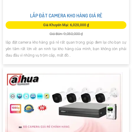
LẮP ĐẶT CAMERA KHO HÀNG GIÁ RẺ
Giá Khuyến Mại: 6,020,000 ₫
Giá Bán: 9,050,000 ₫
lắp đặt camera kho hàng giá rẻ rất quan trọng giúp đem lại cho bạn sự
yên tâm rất lớn về an ninh tại kho hàng của mình, bạn không còn phải
đau đầu vì những vụ trộm cắp, mất đồ...