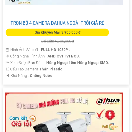
TRỌN BỘ 4 CAMERA DAHUA NGOÀI TRỜI GIÁ RẺ
Giá Khuyến Mại: 3,900,000 ₫
Giá Bán: 4,500,000 ₫
🦉 Hình Ảnh Sắc nét :
FULL HD 1080P .
⚛️ Công Nghệ Hình Ảnh :
AHD CVI TVI BCS.
🔦 Xem Được Ban Đêm :
Hồng Ngoại 10m Hồng Ngoại SMD.
♊ Cấu Tạo Camera
Thân Plastic.
️🔈 Khả Năng :
Chống Nước.