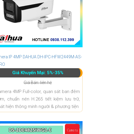
era IP 4MP DAHUA DH-IPC-HFW2449M-AS-
PRO
Giá Khuyến Mại: 5%-35%
Giá Bán: liên hệ
mera 4MP Full-color, quan sát ban đêm
m, chuẩn nén H.265 tiết kiệm lưu trữ,
át hiện thông minh người & phương tiện