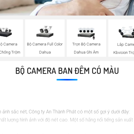
Bộ Camera
Bộ Camera Full Color
Trọn Bộ Camera
Lắp Cam
Chống Trộm
Dahua
Dahua Ghi Âm
Kbvision Trọ
BỘ CAMERA BAN ĐÊM CÓ MÀU
 ảnh sắc nét, Công ty An Thành Phát có một số gợi ý dưới đây:
t lượng hình ảnh với độ nét cao. Một số hãng nổi tiếng sản xuất