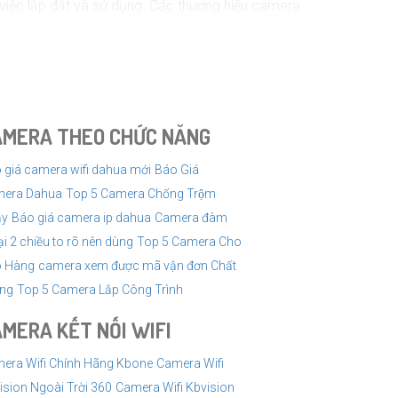
việc lắp đặt và sử dụng. Các thương hiệu camera
 tốt. Các hãng nổi tiếng như Xiaomi, TP-Link, Ezviz
ảnh sắc nét từ mọi góc độ. Các hãng như Ezviz,
AMERA THEO CHỨC NĂNG
như độ phân giải, góc quay, tính năng và thương
 giá camera wifi dahua mới
Báo Giá
era Dahua
Top 5 Camera Chống Trộm
̣y
Báo giá camera ip dahua
Camera đàm
ại 2 chiều to rõ nên dùng
Top 5 Camera Cho
 Hàng
camera xem được mã vận đơn Chất
ng
Top 5 Camera Lắp Công Trình
MERA KẾT NỐI WIFI
era Wifi Chính Hãng Kbone
Camera Wifi
ision Ngoài Trời 360
Camera Wifi Kbvision