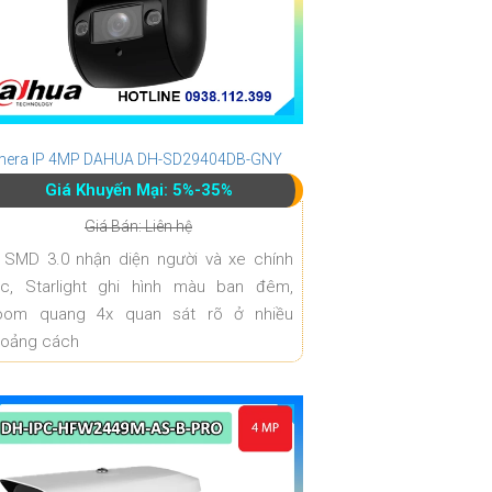
era IP 4MP DAHUA DH-SD29404DB-GNY
Giá Khuyến Mại: 5%-35%
Giá Bán: Liên hệ
 SMD 3.0 nhận diện người và xe chính
ác, Starlight ghi hình màu ban đêm,
oom quang 4x quan sát rõ ở nhiều
hoảng cách