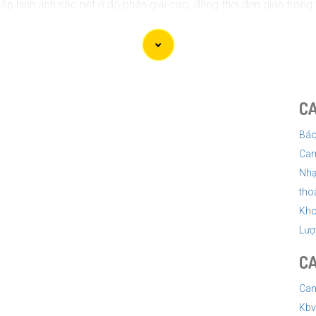
ình ảnh sắc nét ở độ phân giải cao, đồng thời đơn giản trong 
ắp đặt và quản lý từ xa, camera Wifi thông minh là một lựa chọn
ờng, camera 360 độ có khả năng quay quét nhanh, cung cấp hình 
ượng.
C
bộ camera phù hợp nhất với bạn. Đừng quên cân nhắc các yếu tố 
Báo
ình ảnh tốt nhất.
Cam
Nha
tho
Kho
Lượ
CA
Cam
Kbv