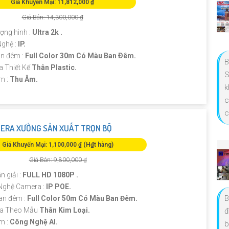
Giá Khuyến Mại: 11,812,000 ₫
Giá Bán: 14,300,000 ₫
ượng hình :
Ultra 2k .
ghệ :
IP.
n đêm :
Full Color 30m Có Màu Ban Ðêm.
B
 Thiết Kế
Thân Plastic.
S
ểm :
Thu Âm.
k
c
c
ERA XƯỞNG SẢN XUẤT TRỌN BỘ
Giá Khuyến Mại: 1,100,000 ₫ (H₫t hàng)
Giá Bán: 9,800,000 ₫
n giải :
FULL HD 1080P .
 Nghệ Camera :
IP POE.
B
an đêm :
Full Color 50m Có Màu Ban Đêm.
ra Theo Mẫu
Thân Kim Loại.
đ
ểm :
Công Nghệ AI.
b