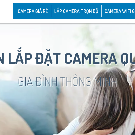
CAMERA GIÁ RẺ
LẮP CAMERA TRỌN BỘ
CAMERA WIFI G
 LẮP ĐẶT CAMERA Q
GIA ĐÌNH THÔNG MINH