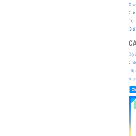
Xoa
Cam
Ful
Giá
CA
Bộ 
Col
Lắp
Vis
CA