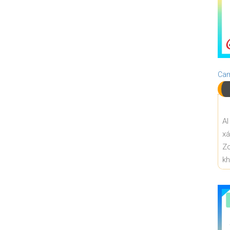
Cam
AI
x
Z
k