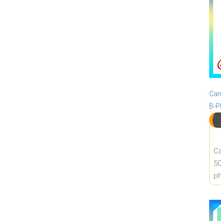
Cam
B-
Ca
50
ph