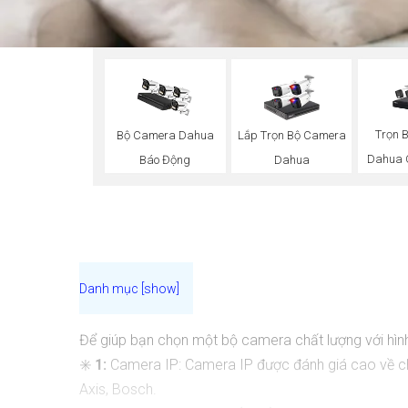
Trọn 
Bộ Camera Dahua
Lắp Trọn Bộ Camera
Dahua 
Báo Động
Dahua
Để giúp bạn chọn một bộ camera chất lượng với hình
✳️
1:
Camera IP: Camera IP được đánh giá cao về chấ
Axis, Bosch.