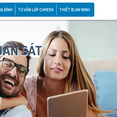
IA ĐÌNH
TƯ VẤN LẮP CAMERA
THIẾT BỊ AN NINH
UAN SÁT