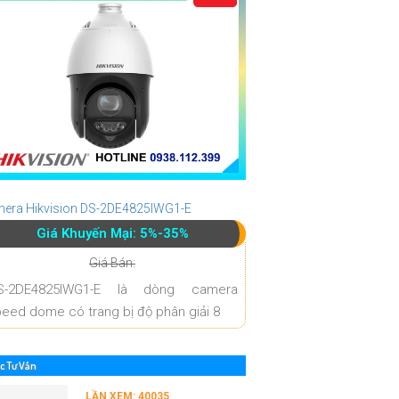
era Hikvision DS-2DE4825IWG1-E
Giá Khuyến Mại: 5%-35%
Giá Bán:
S-2DE4825IWG1-E là dòng camera
eed dome có trang bị độ phân giải 8
c Tư Vấn
LẦN XEM: 40035