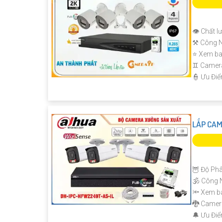
👁 Chất l
⚒ Công N
⭐ Xem ba
♊ Camera
️👮 Ưu Đi
LẮP CAM
🦉 Độ Phâ
🕉️ Công
🔦 Xem b
🐉️ Came
️🔔 Ưu Đi