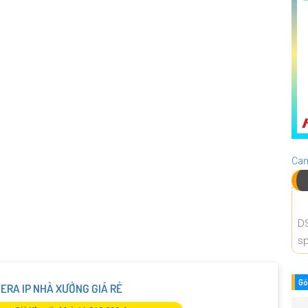
Cam
D
sp
Gó
ERA IP NHÀ XƯỞNG GIÁ RẺ