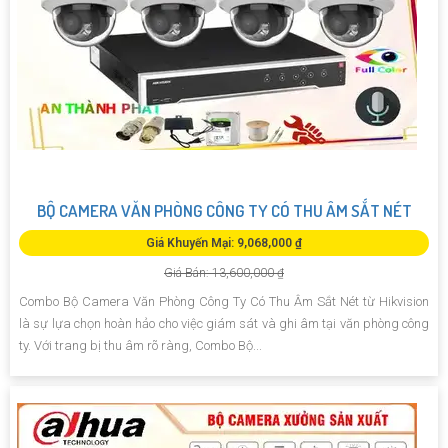
BỘ CAMERA VĂN PHÒNG CÔNG TY CÓ THU ÂM SẮT NÉT
Giá Khuyến Mại: 9,068,000 ₫
Giá Bán: 13,600,000 ₫
Combo Bộ Camera Văn Phòng Công Ty Có Thu Âm Sắt Nét từ Hikvision
là sự lựa chọn hoàn hảo cho việc giám sát và ghi âm tại văn phòng công
ty. Với trang bị thu âm rõ ràng, Combo Bộ...