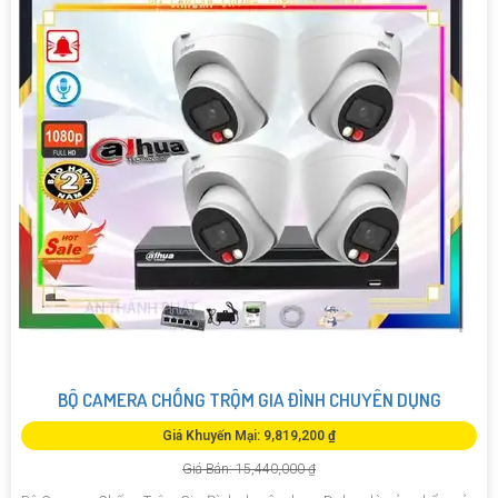
BỘ CAMERA CHỐNG TRỘM GIA ĐÌNH CHUYÊN DỤNG
Giá Khuyến Mại: 9,819,200 ₫
Giá Bán: 15,440,000 ₫