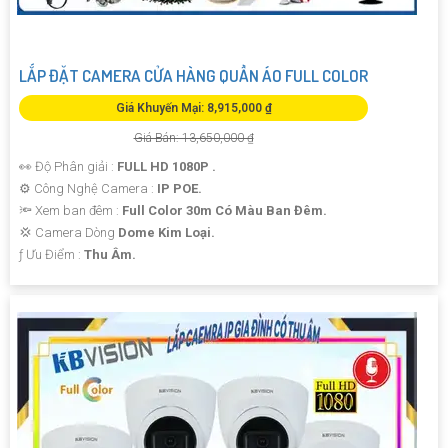
LẮP ĐẶT CAMERA CỬA HÀNG QUẦN ÁO FULL COLOR
Giá Khuyến Mại: 8,915,000 ₫
Giá Bán: 13,650,000 ₫
👀 Độ Phân giải :
FULL HD 1080P .
⚙ Công Nghệ Camera :
IP POE.
🔦 Xem ban đêm :
Full Color 30m Có Màu Ban Đêm.
💢 Camera Dòng
Dome Kim Loại.
️ƒ Ưu Điểm :
Thu Âm.