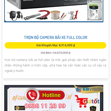
TRỌN BỘ CAMERA BÃI XE FULL COLOR
Giá Khuyến Mại: 8,914,000 ₫
Giá Bán: 14,670,000 ₫
trọn bộ camera bãi xe full color là một giải pháp cần thiết nhằm ngăn
chặn những hành vi trộm cắp, phá hoại tài sản hoặc các sự cố xảy ra
ngoài ý muốn.