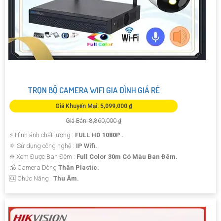
TRỌN BỘ CAMERA WIFI GIA ĐÌNH GIÁ RẺ
Giá Khuyến Mại: 5,099,000 ₫
Giá Bán: 8,860,000 ₫
️⚡ Hình ảnh chất lượng :
FULL HD 1080P .
⚛️ Sử dụng công nghệ :
IP Wifi.
❈ Xem Được Ban Đêm :
Full Color 30m Có Màu Ban Ðêm.
🕉️ Camera Dòng
Thân Plastic.
️🆑 Chức Năng :
Thu Âm.