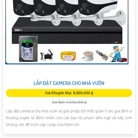
LẮP ĐẶT CAMERA CHO NHÀ VƯỜN
Giá Khuyến Mại: 8,800,000 ₫
Giá Bán: 9,500,000 ₫
Lắp đặt camera cho nhà vườn là giải pháp tốt nhất quản lí cho gia đình vì
thường xuyên là điểm nhắm cho các loại tội phạm dòm ngó và nẩy sinh
những vấn đề trộm cắp cướp của thậm chí.