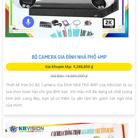
BỘ CAMERA GIA ĐÌNH NHÀ PHỐ 4MP
Giá Khuyến Mại: 9,288,800 ₫
Giá Bán: 14,660,000 ₫
Thiết kế trọn bộ Bộ Camera Gia Đình Nhà Phố 4MP của KBvision là sự
lựa chọn hoàn hảo cho gia đình bạn. Với mẫu mã đa dạng và chất lượng
hình ảnh sáng đẹp, bạn sẽ có thêm sự yên tâm khi giám sát ngôi nhà
của mình