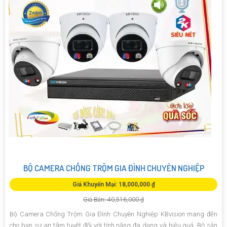
BỘ CAMERA CHỐNG TRỘM GIA ĐÌNH CHUYÊN NGHIỆP
Giá Khuyến Mại: 18,000,000 ₫
Giá Bán: 40,516,000 ₫
Bộ Camera Chống Trộm Gia Đình Chuyên Nghiệp KBvision mang đến
cho bạn sự an tâm tuyệt đối với tính năng đa dạng và hiệu quả. Bộ sản