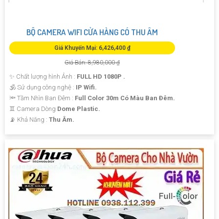
BỘ CAMERA WIFI CỬA HÀNG CÓ THU ÂM
Giá Khuyến Mại: 6,426,400 ₫
Giá Bán: 8,980,000 ₫
✨ Chất lượng hình Ảnh :
FULL HD 1080P .
🕉️ Sử dụng công nghệ :
IP Wifi.
🔦 Tầm Nhìn Ban Đêm :
Full Color 30m Có Màu Ban Ðêm.
♊ Camera Dòng
Dome Plastic.
️📡 Khả Năng :
Thu Âm.