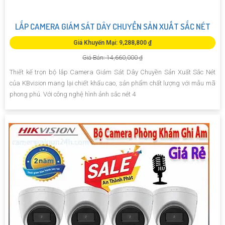
LẮP CAMERA GIÁM SÁT DÂY CHUYỀN SẢN XUẤT SẮC NÉT
Giá Khuyến Mại: 9,288,800 ₫
Giá Bán: 14,660,000 ₫
Thiết kế trọn bộ lắp Camera Giám Sát Dây Chuyền Sản Xuất Sắc Nét
của KBvision mang lại chiết khấu cao, sản phẩm chất lượng với mẫu mã
phong phú. Với công nghệ hình ảnh sắc nét 4