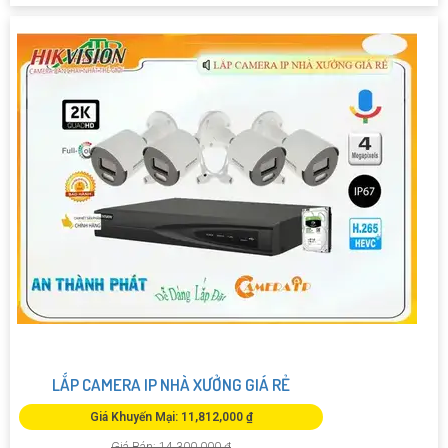
LẮP CAMERA IP NHÀ XƯỞNG GIÁ RẺ
Giá Khuyến Mại: 11,812,000 ₫
Giá Bán: 14,300,000 ₫