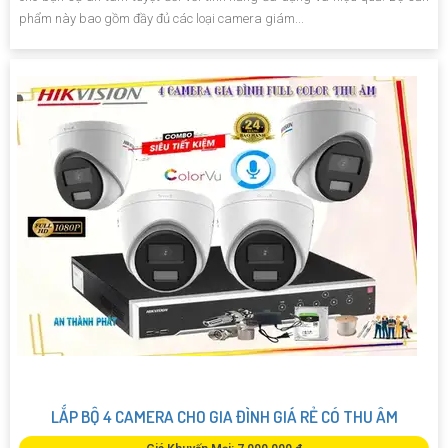
phẩm này bao gồm đầy đủ các loại camera giám...
LẮP BỘ 4 CAMERA CHO GIA ĐÌNH GIÁ RẺ CÓ THU ÂM