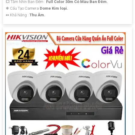
💥 Tầm Nhìn Ban Đêm :
Full Color 30m Có Màu Ban Ðêm.
❄ Cấu Tạo Camera
Dome Kim loại.
️↭ Khả Năng :
Thu Âm.