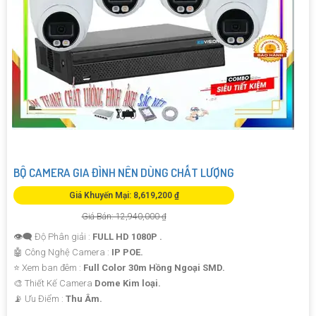
BỘ CAMERA GIA ĐÌNH NÊN DÙNG CHẤT LƯỢNG
Giá Khuyến Mại: 8,619,200 ₫
Giá Bán: 12,940,000 ₫
👁️‍🗨 Độ Phân giải :
FULL HD 1080P .
🤖️ Công Nghệ Camera :
IP POE.
⭐ Xem ban đêm :
Full Color 30m Hồng Ngoại SMD.
🎨 Thiết Kế Camera
Dome Kim loại.
️📡 Ưu Điểm :
Thu Âm.