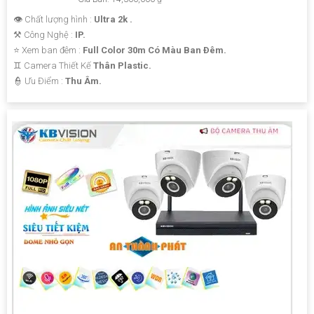
👁 Chất lượng hình :
Ultra 2k .
⚒ Công Nghệ :
IP.
⭐ Xem ban đêm :
Full Color 30m Có Màu Ban Ðêm.
♊ Camera Thiết Kế
Thân Plastic.
️👮 Ưu Điểm :
Thu Âm.