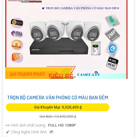
TRỌN BỘ CAMERA VĂN PHÒNG CÓ MÀU BAN ĐÊM
Giá Khuyến Mại: 9,520,400 ₫
Giá Bán: 10,400,000 ₫
👀 Hình ảnh chất lượng :
FULL HD 1080P .
🌠 Công Nghệ Hình Ảnh :
IP.