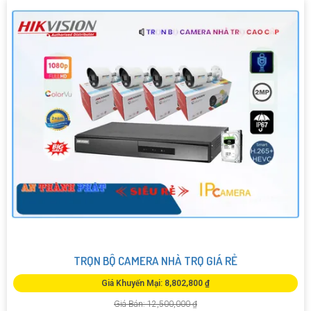
TRỌN BỘ CAMERA NHÀ TRỌ GIÁ RẺ
Giá Khuyến Mại: 8,802,800 ₫
Giá Bán: 12,500,000 ₫