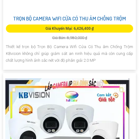
TRỌN BỘ CAMERA WIFI CỬA CÓ THU ÂM CHỐNG TRỘM
Giá Khuyến Mại: 6,426,400 ₫
Giá Bán: 8,980,000 ₫
Thiết kế trọn bộ Trọn Bộ Camera Wifi Cửa Có Thu âm Chống Trộm
KBvision không chỉ giúp giám sát an ninh hiệu quả mà còn cung cấp
chất lượng hình ảnh sắc nét với độ phân giải 2.0 MP