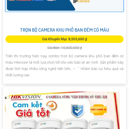
TRỌN BỘ CAMERA KHU PHỐ BAN ĐÊM CÓ MÀU
Giá Khuyến Mại: 8,503,600 ₫
Giá Bán: 10,400,000 ₫
Trên thị trường hiện nay, combo trọn bộ camera khu phố ban đêm có
màu Hikvision là một lựa chọn tốt cho việc bảo vệ an ninh. Sản phẩm này
được tích hợp nhiều công nghệ tiên tiến, ♢ ' '>Đảm bảo sự hiệu quả và
chất lượng cao