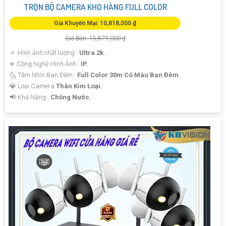
TRỌN BỘ CAMERA KHO HÀNG FULL COLOR
Giá Khuyến Mại: 10,818,000 ₫
Giá Bán: 15,879,000 ₫
🔅 Hình ảnh chất lượng :
Ultra 2k .
✳️ Công Nghệ Hình Ảnh :
IP.
🌜 Tầm Nhìn Ban Đêm :
Full Color 30m Có Màu Ban Đêm.
💎 Loại Camera
Thân Kim Loại.
️📢 Khả Năng :
Chống Nước.