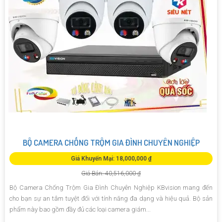
BỘ CAMERA CHỐNG TRỘM GIA ĐÌNH CHUYÊN NGHIỆP
Giá Khuyến Mại: 18,000,000 ₫
Giá Bán: 40,516,000 ₫
Bộ Camera Chống Trộm Gia Đình Chuyên Nghiệp KBvision mang đến
cho bạn sự an tâm tuyệt đối với tính năng đa dạng và hiệu quả. Bộ sản
phẩm này bao gồm đầy đủ các loại camera giám...