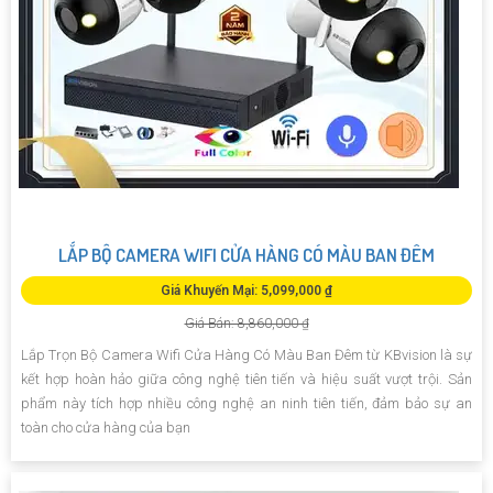
LẮP BỘ CAMERA WIFI CỬA HÀNG CÓ MÀU BAN ĐÊM
Giá Khuyến Mại: 5,099,000 ₫
Giá Bán: 8,860,000 ₫
Lắp Trọn Bộ Camera Wifi Cửa Hàng Có Màu Ban Đêm từ KBvision là sự
kết hợp hoàn hảo giữa công nghệ tiên tiến và hiệu suất vượt trội. Sản
phẩm này tích hợp nhiều công nghệ an ninh tiên tiến, đảm bảo sự an
toàn cho cửa hàng của bạn