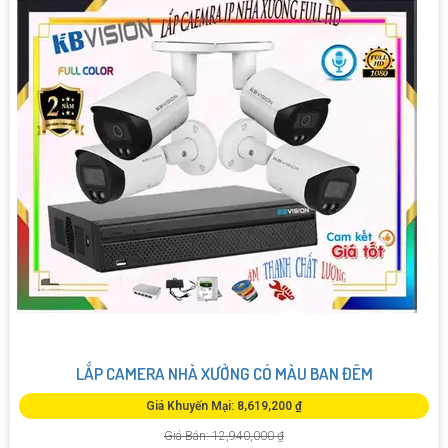
LẮP CAMERA NHÀ XƯỞNG CÓ MÀU BAN ĐÊM
Giá Khuyến Mại: 8,619,200 ₫
Giá Bán: 12,940,000 ₫