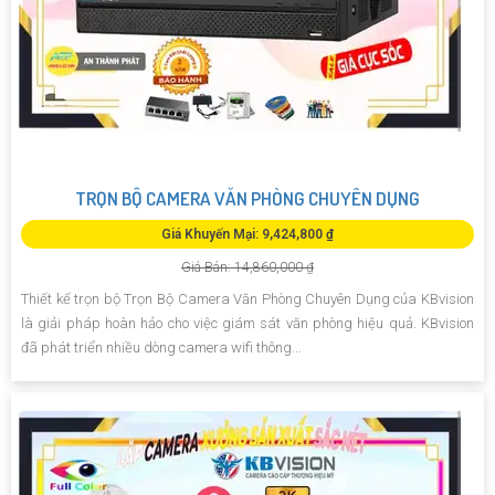
TRỌN BỘ CAMERA VĂN PHÒNG CHUYÊN DỤNG
Giá Khuyến Mại: 9,424,800 ₫
Giá Bán: 14,860,000 ₫
Thiết kế trọn bộ Trọn Bộ Camera Văn Phòng Chuyên Dụng của KBvision
là giải pháp hoàn hảo cho việc giám sát văn phòng hiệu quả. KBvision
đã phát triển nhiều dòng camera wifi thông...