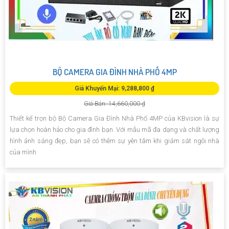
BỘ CAMERA GIA ĐÌNH NHÀ PHỐ 4MP
Giá Khuyến Mại: 9,288,800 ₫
Giá Bán: 14,660,000 ₫
Thiết kế trọn bộ Bộ Camera Gia Đình Nhà Phố 4MP của KBvision là sự
lựa chọn hoàn hảo cho gia đình bạn. Với mẫu mã đa dạng và chất lượng
hình ảnh sáng đẹp, bạn sẽ có thêm sự yên tâm khi giám sát ngôi nhà
của mình