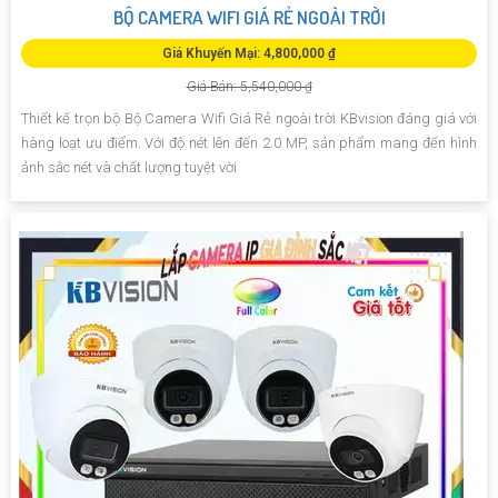
BỘ CAMERA WIFI GIÁ RẺ NGOÀI TRỜI
Giá Khuyến Mại: 4,800,000 ₫
Giá Bán: 5,540,000 ₫
Thiết kế trọn bộ Bộ Camera Wifi Giá Rẻ ngoài trời KBvision đáng giá với
hàng loạt ưu điểm. Với độ nét lên đến 2.0 MP, sản phẩm mang đến hình
ảnh sắc nét và chất lượng tuyệt vời