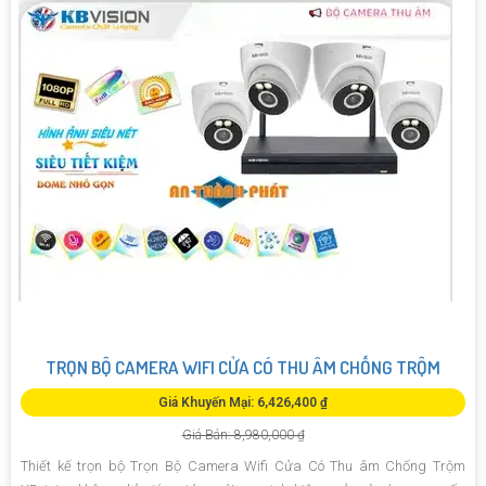
TRỌN BỘ CAMERA WIFI CỬA CÓ THU ÂM CHỐNG TRỘM
Giá Khuyến Mại: 6,426,400 ₫
Giá Bán: 8,980,000 ₫
Thiết kế trọn bộ Trọn Bộ Camera Wifi Cửa Có Thu âm Chống Trộm