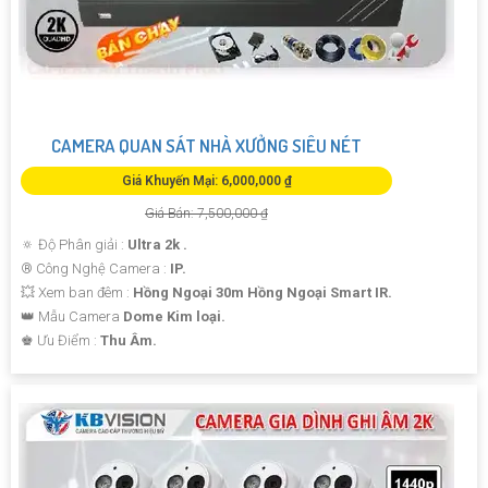
CAMERA QUAN SÁT NHÀ XƯỞNG SIÊU NÉT
Giá Khuyến Mại: 6,000,000 ₫
Giá Bán: 7,500,000 ₫
🔅 Độ Phân giải :
Ultra 2k .
®️ Công Nghệ Camera :
IP.
💥 Xem ban đêm :
Hồng Ngoại 30m Hồng Ngoại Smart IR.
👑 Mẫu Camera
Dome Kim loại.
️♚ Ưu Điểm :
Thu Âm.