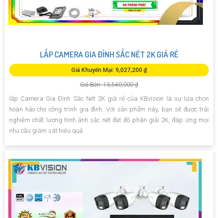
LẮP CAMERA GIA ĐÌNH SẮC NÉT 2K GIÁ RẺ
Giá Khuyến Mại: 9,027,200 ₫
Giá Bán: 13,540,000 ₫
lắp Camera Gia Đình Sắc Nét 2K giá rẻ của KBvision là sự lựa chọn
hoàn hảo cho công trình gia đình. Với sản phẩm này, bạn sẽ được trải
nghiệm chất lượng hình ảnh sắc nét đạt độ phân giải 2K, đáp ứng mọi
nhu cầu giám sát hiệu quả