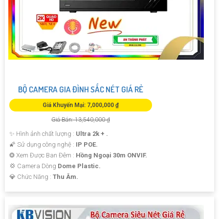
BỘ CAMERA GIA ĐÌNH SẮC NÉT GIÁ RẺ
Giá Khuyến Mại: 7,000,000 ₫
Giá Bán: 13,540,000 ₫
✨ Hình ảnh chất lượng :
Ultra 2k + .
🌠 Sử dụng công nghệ :
IP POE.
❂ Xem Được Ban Đêm :
Hồng Ngoại 30m ONVIF.
💢 Camera Dòng
Dome Plastic.
️💎 Chức Năng :
Thu Âm.