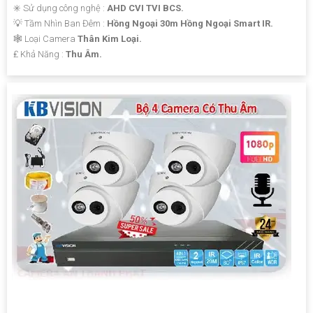
✳️ Sử dụng công nghệ :
AHD CVI TVI BCS.
💡 Tầm Nhìn Ban Đêm :
Hồng Ngoại 30m Hồng Ngoại Smart IR.
🕸️ Loại Camera
Thân Kim Loại.
️₤ Khả Năng :
Thu Âm.