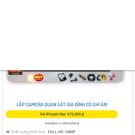
LẮP CAMERA QUAN SÁT GIA ĐÌNH CÓ GHI ÂM
Giá Khuyến Mại: 676,000 ₫
Giá Bán: 1,040,000 ₫
👁 Chất lượng hình Ảnh :
FULL HD 1080P .