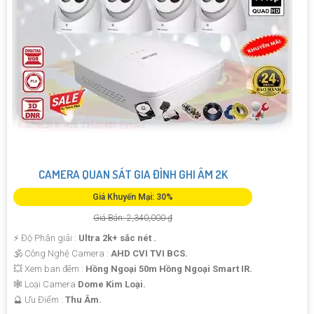
CAMERA QUAN SÁT GIA ĐÌNH GHI ÂM 2K
Giá Khuyến Mại: 30%
Giá Bán: 2,340,000 ₫
️⚡ Độ Phân giải :
Ultra 2k+ sắc nét .
🕉️ Công Nghệ Camera :
AHD CVI TVI BCS.
💥 Xem ban đêm :
Hồng Ngoại 50m Hồng Ngoại Smart IR.
🕸️ Loại Camera
Dome Kim Loại.
️🔮 Ưu Điểm :
Thu Âm.