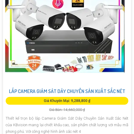
LẮP CAMERA GIÁM SÁT DÂY CHUYỀN SẢN XUẤT SẮC NÉT
Giá Khuyến Mại: 9,288,800 ₫
Giá Bán: 14,660,000 ₫
Thiết kế trọn bộ lắp Camera Giám Sát Dây Chuyền Sản Xuất Sắc Nét
của KBvision mang lại chiết khấu cao, sản phẩm chất lượng với mẫu mã
phong phú. Với công nghệ hình ảnh sắc nét 4