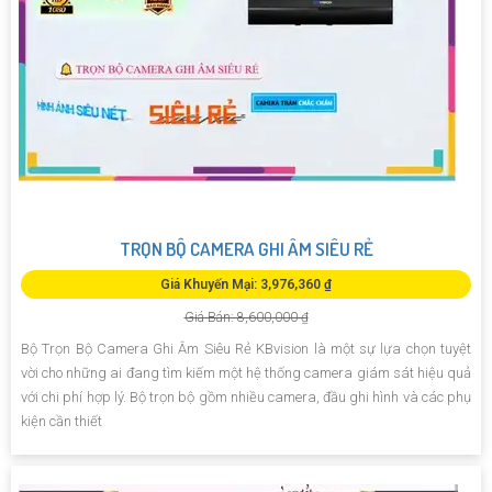
TRỌN BỘ CAMERA GHI ÂM SIÊU RẺ
Giá Khuyến Mại: 3,976,360 ₫
Giá Bán: 8,600,000 ₫
Bộ Trọn Bộ Camera Ghi Âm Siêu Rẻ KBvision là một sự lựa chọn tuyệt
vời cho những ai đang tìm kiếm một hệ thống camera giám sát hiệu quả
với chi phí hợp lý. Bộ trọn bộ gồm nhiều camera, đầu ghi hình và các phụ
kiện cần thiết