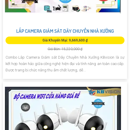
LẮP CAMERA GIÁM SÁT DÂY CHUYỀN NHÀ XƯỞNG
Giá Khuyến Mại: 9,669,600 ₫
Giá Bán: 15,220,000 ₫
Combo Lắp Camera Giám sát Dây Chuyền Nhà Xưởng KBvision là sự
kết hợp hoàn hảo giữa công nghệ hiện đại và tính năng an toàn cao cấp.
Được trang bị chức năng thu âm chất lượng, dễ...