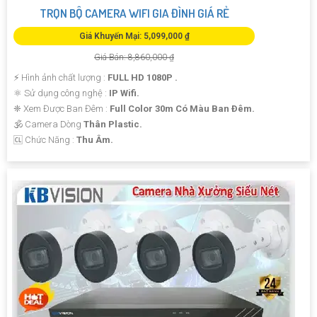
TRỌN BỘ CAMERA WIFI GIA ĐÌNH GIÁ RẺ
Giá Khuyến Mại: 5,099,000 ₫
Giá Bán: 8,860,000 ₫
️⚡ Hình ảnh chất lượng :
FULL HD 1080P .
⚛️ Sử dụng công nghệ :
IP Wifi.
❈ Xem Được Ban Đêm :
Full Color 30m Có Màu Ban Ðêm.
🕉️ Camera Dòng
Thân Plastic.
️🆑 Chức Năng :
Thu Âm.