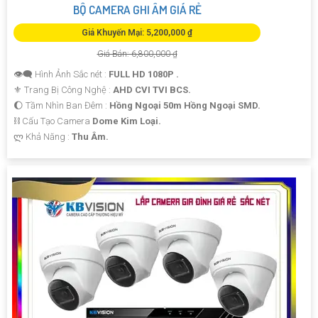
BỘ CAMERA GHI ÂM GIÁ RẺ
Giá Khuyến Mại: 5,200,000 ₫
Giá Bán: 6,800,000 ₫
👁️‍🗨 Hình Ảnh Sắc nét :
FULL HD 1080P .
⚜️ Trang Bị Công Nghệ :
AHD CVI TVI BCS.
🌔 Tầm Nhìn Ban Đêm :
Hồng Ngoại 50m Hồng Ngoại SMD.
⛓ Cấu Tạo Camera
Dome Kim Loại.
️ლ Khả Năng :
Thu Âm.