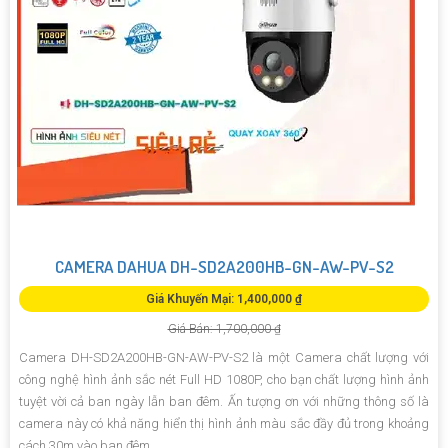
CAMERA DAHUA DH-SD2A200HB-GN-AW-PV-S2
Giá Khuyến Mại: 1,400,000 ₫
Giá Bán: 1,700,000 ₫
Camera DH-SD2A200HB-GN-AW-PV-S2 là một Camera chất lượng với
công nghệ hình ảnh sắc nét Full HD 1080P, cho bạn chất lượng hình ảnh
tuyệt vời cả ban ngày lẫn ban đêm. Ấn tượng ơn với những thông số là
camera này có khả năng hiển thị hình ảnh màu sắc đầy đủ trong khoảng
cách 30m vào ban đêm