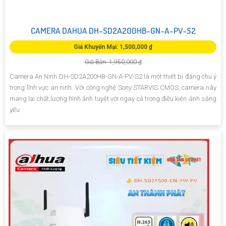
CAMERA DAHUA DH-SD2A200HB-GN-A-PV-S2
Giá Khuyến Mại: 1,500,000 ₫
Giá Bán: 1,950,000 ₫
Camera An Ninh DH-SD2A200HB-GN-A-PV-S2 là một thiết bị đáng chú ý
trong lĩnh vực an ninh. Với công nghệ Sony STARVIS CMOS, camera này
mang lại chất lượng hình ảnh tuyệt vời ngay cả trong điều kiện ánh sáng
yếu