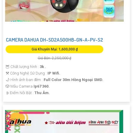
CAMERA DAHUA DH-SD2A500HB-GN-A-PV-S2
Giá Khuyến Mại: 1,600,000 ₫
Giá Bán: 2,250,000 ₫
🦉 Chất lượng hình :
3k .
⚒ Công Nghệ Sử Dụng :
IP Wifi.
🌙 Hình ảnh ban đêm :
Full Color 30m Hồng Ngoại SMD.
🎲 Mẫu Camera
Ip67 360.
️➲ Điểm Nỗi Bật :
Thu Âm.