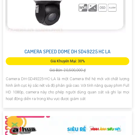
CAMERA SPEED DOME DH SD49225 HC LA
Giá Khuyến Mại: 30%
Giá Bán: 20,500,000 ₫
Camera DH-SD49225-HC-LA là một Camera thế hệ mới với chất lượng
hình ảnh cực kỳ sắc nét và độ phân giải cao. Với tính năng quay phim Full
HD 1080p, camera này cho phép người dùng quan sát và ghi lại mọi
hoạt động diễn ra trong khu vực được giám sát