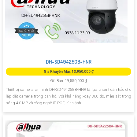
DH-SD49425GB-HNR
Giá Khuyến Mại: 13,950,000 ₫
Giá Bán: 19,550,000 ₫
Thiết bị camera an ninh DH-SD49425GB-HNR là lựa chọn hoàn hảo cho
lắp đặt camera trong căn hộ. Với khả năng xoay 360 độ, màu sắt trong
sáng 4.0 MP và công nghệ IP POE, hình ảnh...