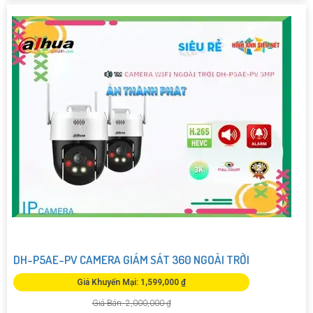
DH-P5AE-PV CAMERA GIÁM SÁT 360 NGOÀI TRỜI
Giá Khuyến Mại: 1,599,000 ₫
Giá Bán: 2,000,000 ₫