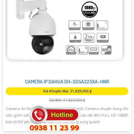
CAMERA IP DAHUA DH-SD5A225XA-HNR
Giá Khuyến Mại: 21,620,000 ₫
Giá Bán: 21,620,000 ₫
Camera An Ninh DH-SD5A225XA-HNR là một Camera chuyên dụng cho
việc giám sát đêm. Với chất lượng hình ảnh sắc nét đến FULL HD 1080P,
bạn có thể yên tâm quan sát mọi hoạt động xung quanh