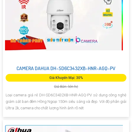
CAMERA DAHUA DH-SD6C3432XB-HNR-AGQ-PV
Giá Khuyến Mại: 30%
Giá Bán: liên hệ
Loại camera giá rẻ DH-SD6C3432XB-HNR-AGQ-PV sử dụng công nghệ
giám sát ban đêm Hồng Ngoại 150m siêu sáng và đẹp. Với độ phân giải
Ultra 2k, camera cho chất lượng hình ảnh rõ nét