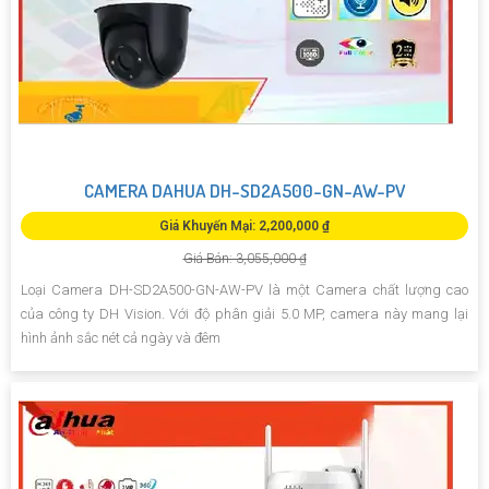
CAMERA DAHUA DH-SD2A500-GN-AW-PV
Giá Khuyến Mại: 2,200,000 ₫
Giá Bán: 3,055,000 ₫
Loại Camera DH-SD2A500-GN-AW-PV là một Camera chất lượng cao
của công ty DH Vision. Với độ phân giải 5.0 MP, camera này mang lại
hình ảnh sắc nét cả ngày và đêm