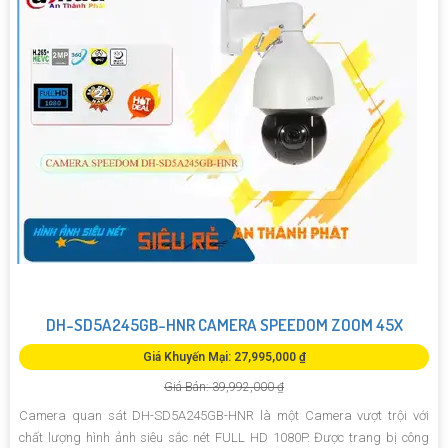
DH-SD5A245GB-HNR CAMERA SPEEDOM ZOOM 45X
Giá Khuyến Mại: 27,995,000 ₫
Giá Bán: 39,992,000 ₫
Camera quan sát DH-SD5A245GB-HNR là một Camera vượt trội với
chất lượng hình ảnh siêu sắc nét FULL HD 1080P. Được trang bị công