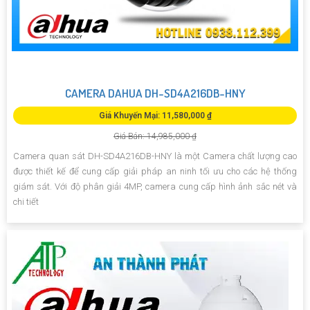
CAMERA DAHUA DH-SD4A216DB-HNY
Giá Khuyến Mại: 11,580,000 ₫
Giá Bán: 14,985,000 ₫
Camera quan sát DH-SD4A216DB-HNY là một Camera chất lượng cao
được thiết kế để cung cấp giải pháp an ninh tối ưu cho các hệ thống
giám sát. Với độ phân giải 4MP, camera cung cấp hình ảnh sắc nét và
chi tiết