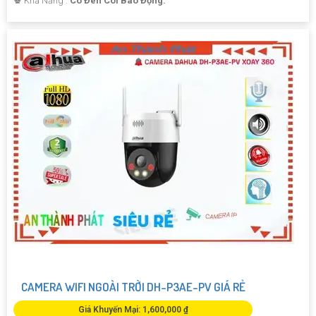
️♚ Khả Năng :
Có Đèn Còi Báo Động.
CAMERA WIFI NGOÀI TRỜI DH-P3AE-PV GIÁ RẺ
Giá Khuyến Mại: 1,600,000 ₫