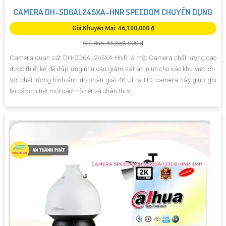
CAMERA DH-SD6AL245XA-HNR SPEEDOM CHUYÊN DỤNG
Giá Khuyến Mại: 46,100,000 ₫
Giá Bán: 65,858,000 ₫
Camera quan sát DH-SD6AL245XA-HNR là một Camera chất lượng cao
được thiết kế để đáp ứng nhu cầu giám sát an ninh cho các khu vực lớn.
Với chất lượng hình ảnh độ phân giải 4K Ultra HD, camera này giúp ghi
lại các chi tiết một cách rõ nét và chân thực