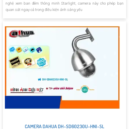
nghệ xem ban đêm thông minh Starlight, camera này cho phép bạn
quan sát ngay cả trong điều kiện ánh sáng yếu
CAMERA DAHUA DH-SD60230U-HNI-SL