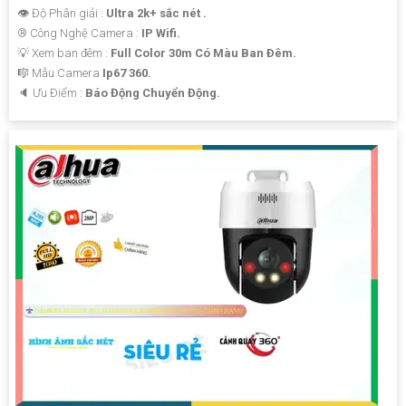
👁 Độ Phân giải :
Ultra 2k+ sắc nét .
®️ Công Nghệ Camera :
IP Wifi.
💡 Xem ban đêm :
Full Color 30m Có Màu Ban Ðêm.
🎼️ Mẫu Camera
Ip67 360.
️🔈 Ưu Điểm :
Báo Động Chuyển Động.