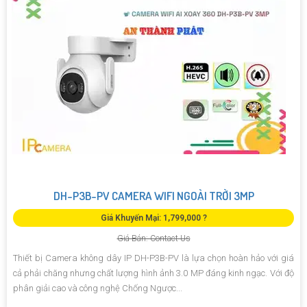
DH-P3B-PV CAMERA WIFI NGOÀI TRỜI 3MP
Giá Khuyến Mại: 1,799,000 ?
Giá Bán: Contact Us
Thiết bị Camera không dây IP DH-P3B-PV là lựa chọn hoàn hảo với giá
cả phải chăng nhưng chất lượng hình ảnh 3.0 MP đáng kinh ngạc. Với độ
phân giải cao và công nghệ Chống Ngược...