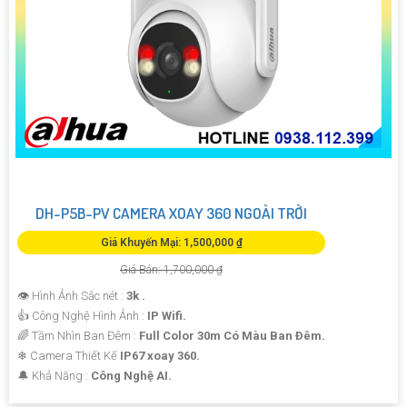
DH-P5B-PV CAMERA XOAY 360 NGOÀI TRỜI
Giá Khuyến Mại: 1,500,000 ₫
Giá Bán: 1,700,000 ₫
👁 Hình Ảnh Sắc nét :
3k .
👍 Công Nghệ Hình Ảnh :
IP Wifi.
🌈 Tầm Nhìn Ban Đêm :
Full Color 30m Có Màu Ban Ðêm.
❄ Camera Thiết Kế
IP67 xoay 360.
️🔔 Khả Năng :
Công Nghệ AI.