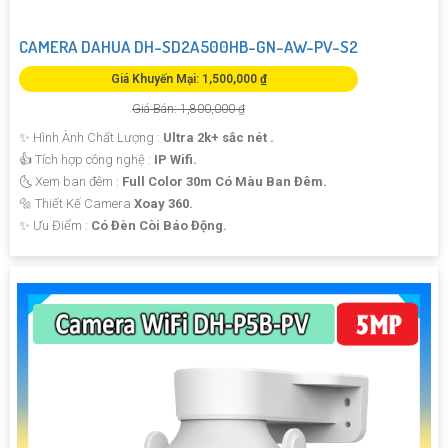
CAMERA DAHUA DH-SD2A500HB-GN-AW-PV-S2
Giá Khuyến Mại: 1,500,000 ₫
Giá Bán: 1,800,000 ₫
✨ Hình Ành Chất Lượng :
Ultra 2k+ sắc nét .
👍 Tích hợp công nghệ :
IP Wifi.
🌜 Xem ban đêm :
Full Color 30m Có Màu Ban Đêm.
🔩 Thiết Kế Camera
Xoay 360.
️✨ Ưu Điểm :
Có Đèn Còi Báo Động.