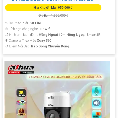
Giá Khuyến Mại: 950,000 ₫
Giá Bán: 1,200,000 ₫
✨ Độ Phân giải :
2K Lite .
⚛️ Tích hợp công nghệ :
IP Wifi.
🌙 Hình ảnh ban đêm :
Hồng Ngoại 10m Hồng Ngoại Smart IR.
❄ Camera Theo Mẫu
Xoay 360.
️💠 Điểm Nỗi Bật :
Báo Động Chuyển Động.