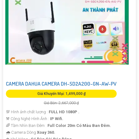
CAMERA DAHUA CAMERA DH-SD2A200-GN-AW-PV
Giá Khuyến Mại: 1,499,000 ₫
Giá Bán: 2,667,000 ₫
💯 Hình ảnh chất lượng :
FULL HD 1080P .
⚒ Công Nghệ Hình Ảnh :
IP Wifi.
🌈 Tầm Nhìn Ban Đêm :
Full Color 20m Có Màu Ban Đêm.
🌧️ Camera Dòng
Xoay 360.