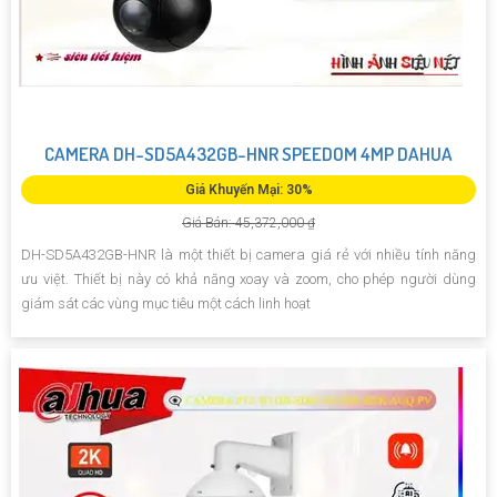
CAMERA DH-SD5A432GB-HNR SPEEDOM 4MP DAHUA
Giá Khuyến Mại: 30%
Giá Bán: 45,372,000 ₫
DH-SD5A432GB-HNR là một thiết bị camera giá rẻ với nhiều tính năng
ưu việt. Thiết bị này có khả năng xoay và zoom, cho phép người dùng
giám sát các vùng mục tiêu một cách linh hoạt