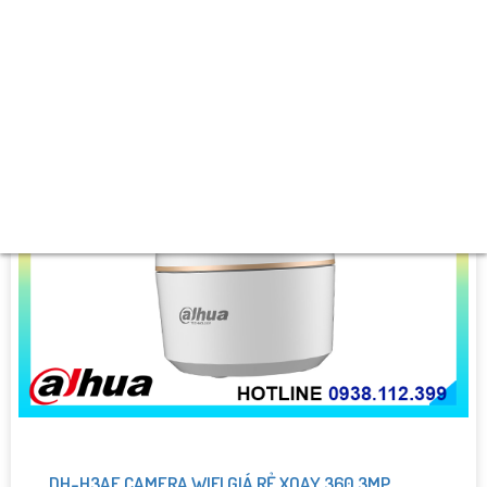
DH-H3AE CAMERA WIFI GIÁ RẺ XOAY 360 3MP