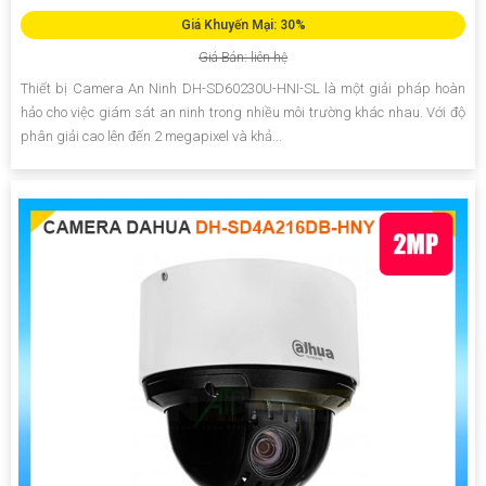
Giá Khuyến Mại: 30%
Giá Bán: liên hệ
Thiết bị Camera An Ninh DH-SD60230U-HNI-SL là một giải pháp hoàn
hảo cho việc giám sát an ninh trong nhiều môi trường khác nhau. Với độ
phân giải cao lên đến 2 megapixel và khả...