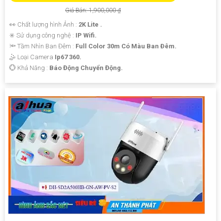
Giá Bán: 1,900,000 ₫
👀 Chất lượng hình Ảnh :
2K Lite .
✳️ Sử dụng công nghệ :
IP Wifi.
🔦 Tầm Nhìn Ban Đêm :
Full Color 30m Có Màu Ban Ðêm.
🤹 Loại Camera
Ip67 360.
️💮 Khả Năng :
Báo Động Chuyển Động.