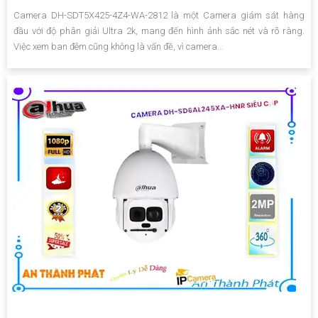
Camera DH-SDT5X425-4Z4-WA-2812 là một Camera giám sát hàng
đầu với độ phân giải Ultra 2k, mang đến hình ảnh sắc nét và rõ ràng.
Việc xem ban đêm cũng không là vấn đề, vì camera...