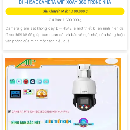
DH-H5AE CAMERA WIFI XOAY 360 TRONG NHÀ
Giá Khuyến Mại: 1,100,000 ₫
Giá Bán: 1,300,000 ₫
Camera giám sát không dây DH-H5AE là một thiết bị an ninh hiện đại
được thiết kế để giúp bạn quan sát và bảo vệ ngôi nhà, cửa hàng hoặc
văn phòng của mình một cách hiệu quả